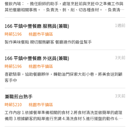
穩定！ 💰額外獎金最高4200 💰 ✅ 免經驗可 ✅ 可立即上工 ✅ 冷氣廠
餐飲內場： ．擔任廚師的助手，處理烹飪前與烹飪中之準備工作與
房 ✅ 提供制服 ✅ 提供住宿 ✅ 穩定長期工作 #提供住宿 #平鎮 #中壢
其他餐廳相關事務。 ．負責洗、剝、削、切各種食材。 ．負責清理
#桃園 #八德 #日領全薪 #高額週領一萬 #轉他人帳戶 #現金 ⚡️⚡️⚡️名額
工作環境、設備和餐具。 ．準備不同餐點所需要的食材。 ．協助測
有限 截圖✚ ʟɪɴᴇ 報名 ⚡️⚡️⚡️ 安心求職請找💼徐小姐 點擊快速✚好
量食材的容量與重量。 ．負責擺盤、打包外帶服務。
166 平鎮中豐餐廳 服務員(兼職)
1週前
友： https://lin.ee/JefzYJo
時薪$196
桃園市平鎮區
製作美味餐點 親切服務顧客 餐廳運作的最佳幫手
166 平鎮中豐餐廳 外送員(兼職)
3天前
時薪$196
桃園市平鎮區
喜歡騎車，協助餐廳夥伴，轉動油門探索大街小巷，將美食送到顧
客手中
兼職煎台熟手
3天前
時薪$210
桃園市平鎮區
工作內容 1.依據餐單準備相關的食材 2.將食材清洗並做簡單的處理
備用 3.根據顧客的點單進行烹調 4.清洗食材 5.進行擺盤的動作 6.工
作區域和設備的清潔以及保養 7.短期勿試