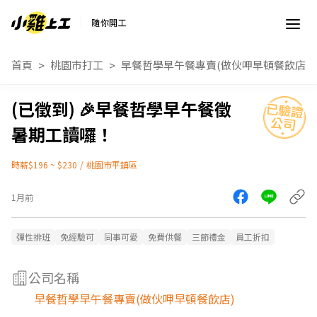
隨你開工
首頁
桃園市打工
早餐哲學早午餐專賣(做伙呷早頓餐飲店)
🎉早餐哲學早午餐徵
暑期工讀囉！
時薪$196 ~ $230
/
桃園市平鎮區
1月前
彈性排班
免經驗可
同事可愛
免費供餐
三節禮金
員工折扣
公司名稱
早餐哲學早午餐專賣(做伙呷早頓餐飲店)