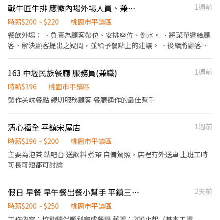
戰牛匠牛排 應徵內場外場人員、兼職人員
1週前
時薪$200 ~ $220
桃園市平鎮區
餐飲外場： ．負責為顧客帶位、安排座位、倒水。 ．將菜單遞給顧
客、解決顧客提出之疑問，並給予餐點上的建議。 ．後續將顧客點
餐訊息通知廚房做餐，或可進行簡易餐飲之料理，如：烤土司或調
配飲料等。 ．於顧客用餐完畢後，負責收拾碗盤與清理環境。 ．並
163 中壢民族餐廳 服務員(兼職)
1週前
負責結帳、收銀等工作。 餐飲內場： ．擔任廚師的助手，處理烹飪
前與烹飪中之準備工作與其他餐廳相關事務。 ．負責洗、剝、削、
時薪$196
桃園市平鎮區
切各種食材。 ．負責清理工作環境、設備和餐具。 ．準備不同餐點
製作美味餐點 親切服務顧客 餐廳運作的最佳幫手
所需要的食材。 ．協助測量食材的容量與重量。 ．負責擺盤、打包
外帶服務。
清心福全 平鎮宋屋店
1週前
時薪$196 ~ $200
桃園市平鎮區
主要為泡茶 站吧台 送飲料 煮茶 自備駕照，店裡有外送車 上班工時
可長可短都可討論
假日 早餐 早午餐出餐小幫手 平鎮三崇店
2天前
時薪$200 ~ $250
桃園市平鎮區
工作內容：協助夥伴順利完成餐點 薪資：200/h起（基本工資