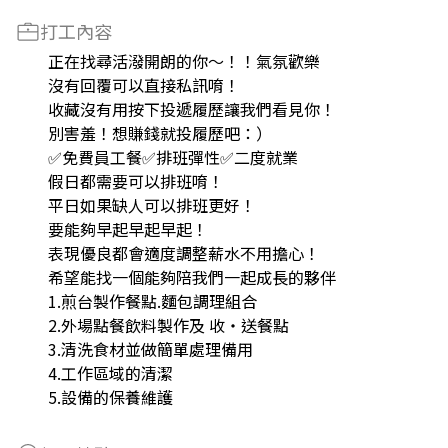
打工內容
正在找尋活潑開朗的你～！！氣氛歡樂
沒有回覆可以直接私訊唷！
收藏沒有用按下投遞履歷讓我們看見你！
別害羞！想賺錢就投履歷吧：）
✅免費員工餐✅排班彈性✅二度就業
假日都需要可以排班唷！
平日如果缺人可以排班更好！
要能夠早起早起早起！
表現優良都會適度調整薪水不用擔心！
希望能找一個能夠陪我們一起成長的夥伴
1.煎台製作餐點.麵包調理組合
2.外場點餐飲料製作及 收‧送餐點
3.清洗食材並做簡單處理備用
4.工作區域的清潔
5.設備的保養維護