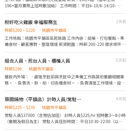
196+當月實際上班時數加給） 工作時間： 平日6-10/6-14/10-
14/1030-1430 假日 08-12/09-13/07-15 **一天最少排四個小時 **
當日工作滿4小時即有免費員工餐 1. 對餐飲營運工作有興趣。 2. 親
粉好吃火雞飯 幸福服務生
2天前
切款待來訪顧客。 3. 遵守Q BURGER工作站標準。 4. 準備、製作高
品質的餐點。 5. 餐點產品介紹與推薦。 6. 店鋪環境清潔。 無經驗
時薪$200 ~ $220
桃園市平鎮區
可，有經驗薪資可議。 歡迎與我們一起打拼的夥伴！
工作地點：桃園市平鎮區區民族路 工作內容：結帳、打包餐點、準
備食材、顧客應對、整理環境 薪資範圍：時薪:200-220 徵求條件：
提供和顏悅色的服務、好吃的產品、以及乾淨衛生的環境給每一位
顧客 公司簡介：我們是一家工作環境舒適的火雞肉飯，在外縣市已
組合人員、煎台人員、櫃檯人員
5天前
經有3家店的經驗，並且精益求精，繼續向外發展，我們的前景看
好。店內提供完完整的教育訓練，並為提供良好的升遷管道，表現
時薪$196
桃園市平鎮區
良好者提拔為店長。 我們正在尋找想賺錢、有團隊意識、對餐飲有
餐飲內外場： ．處理烹飪前與烹飪中之準備工作與其他餐廳相關事
興趣，有責任感、有服務熱忱的餐飲夥伴。 上班時間：10:30-13:30
務。 ．負責洗、剝、削、切各種食材。 ．負責清理工作環境、設備
17:30-20:30 可分段選擇排班。 視店內情況調整上下班時間。
和餐具。 ．準備不同餐點所需要的食材。 ．協助測量食材的容量與
重量。 ．負責擺盤、打包外帶服務。 • 於顧客用餐完畢後，負責收
築間鍋物（平鎮店）計時人員/常駐人員
4天前
拾碗盤與清理環境。 注意：需早起、需碰煎台油高溫等。 禁：遲
到、抗壓性低、不愛乾淨！
時薪$225 ~ $235
桃園市平鎮區
常駐人員$37000（含預估加班） 計時人員$225/hr 短時數3～8小時
（餐期及假日為主） 常駐人員班別時間： 平日10:30-22:00（以八
個小時為單位） 假日10:00-00:00 餐飲外場： ．負責為顧客帶位、