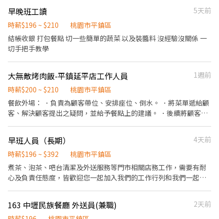
安排座位、倒水。 ．將菜單遞給顧客、解決顧客提出之疑問，並給
早晚班工讀
5天前
予餐點上的建議。 ．後續將顧客點餐訊息通知廚房做餐，或可進行
簡易餐飲之料理，如：烤土司或調配飲料等。 ．於顧客用餐完畢
時薪$196 ~ $210
桃園市平鎮區
後，負責收拾碗盤與清理環境。 ．並負責結帳、收銀等工作。 餐飲
結帳收銀 打包餐點 切一些簡單的蔬菜 以及裝醬料 沒經驗沒關係 一
內場： ．擔任廚師的助手，處理烹飪前與烹飪中之準備工作與其他
切手把手教學
餐廳相關事務。 ．負責洗、剝、削、切各種食材。 ．負責清理工作
環境、設備和餐具。 ．準備不同餐點所需要的食材。 ．協助測量食
大無敵烤肉飯-平鎮延平店工作人員
1週前
材的容量與重量。 ．負責擺盤、打包外帶服務。
時薪$200 ~ $210
桃園市平鎮區
餐飲外場： ．負責為顧客帶位、安排座位、倒水。 ．將菜單遞給顧
客、解決顧客提出之疑問，並給予餐點上的建議。 ．後續將顧客點
餐訊息通知廚房做餐，或可進行簡易餐飲之料理，如：烤土司或調
配飲料等。 ．於顧客用餐完畢後，負責收拾碗盤與清理環境。 ．並
早班人員（長期）
4天前
負責結帳、收銀等工作。 餐飲內場： ．擔任廚師的助手，處理烹飪
前與烹飪中之準備工作與其他餐廳相關事務。 ．負責洗、剝、削、
時薪$196 ~ $392
桃園市平鎮區
切各種食材。 ．負責清理工作環境、設備和餐具。 ．準備不同餐點
煮茶、泡茶、吧台清潔及外送服務等門市相關店務工作，需要有耐
所需要的食材。 ．協助測量食材的容量與重量。 ．負責擺盤、打包
心及負責任態度，皆歡迎您一起加入我們的工作行列和我們一起學
外帶服務。
習。 ※有勞健保、團險 ※排班輪休制，需配合假日上班 ※需長期，
短期勿試 ※需外送 【工作內容】 1.提供顧客諮詢，推薦或者推銷各
163 中壢民族餐廳 外送員(兼職)
2天前
種飲料 2.調製各種冷熱飲料 3.負責結帳與收銀，並整理現金收據 4.
負責吧台設備以及周遭工作環境 5.飲料製作及外送服務（需要機車
時薪$196
桃園市平鎮區