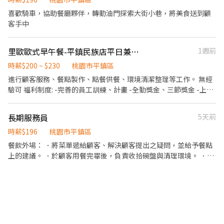
駕照）
喜歡騎車，協助餐廳夥伴，轉動油門探索大街小巷，將美食送到顧
客手中
里歐歐式早午餐-平鎮民族店平日兼職人員
1週前
時薪$200 ~ $230
桃園市平鎮區
進行顧客服務、餐點製作、點餐供餐、環境清潔整理等工作。 無經
驗可 福利制度: -完善的員工訓練、計畫 -全勤獎金、三節獎金 -上班
供餐及飲料 -不定期員工聚餐、員工出遊 -尾牙春酒 -主管分紅 歡迎
有朝氣、活力、有責任感、對餐飲業有興趣的你/妳加入我們的團隊!
長期服務員
5天前
時薪$196
桃園市平鎮區
餐飲外場： ．將菜單遞給顧客、解決顧客提出之疑問，並給予餐點
上的建議。 ．於顧客用餐完畢後，負責收拾碗盤與清理環境。 ．並
負責結帳、收銀等工作。 餐飲內場： ．擔任廚師的助手，處理烹飪
前與烹飪中之準備工作與其他 餐廳相關事務。 ．負責洗、剝、削、
切各種食材。 ．負責清理工作環境、設備和餐具。 ．準備不同餐點
所需要的食材。 ．協助測量食材的容量與重量。 ．負責擺盤、打包
外帶服務。