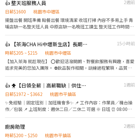
👍 整天班服務人員
2週前
日薪$1600
桃園市中壢區
擺盤出餐 開班準備 點餐出餐 環境清潔 收班打掃 內容不多易上手 青
埔店缺一名整天班人員 中原店缺一名晚班工讀生 整天班工作時間
10:30-14:00，17:00-21:30 晚班工作時間 17:30-21:30
👍 【茶海CHA Hi中壢新生店】長期早晚班兼職人員(假日班）
15小時前
時薪$205 ~ $215
桃園市中壢區
【加入茶海 就趁現在】 ⭕️歡迎活潑開朗、對餐飲服務有興趣，喜愛
追求完美的您加入團隊。 ⛔️飲品製作相關，訓練過程繁瑣，品質控
管嚴謹，短期勿試。 【調配飲品】 根據顧客需求，在吧台迅速調配
多種飲品 【備料作業】 負責冷熱飲的原料準備，確保供應充足 【收
👍 🐥【日領全薪｜高薪職缺｜供住宿｜平鎮】🐥
1週前
銀處理】 進行顧客結帳，維持現金收據整齊與準確 【環境清潔】 清
洗餐具與吧台設備，保持工作區域整潔 【產品說明】 為顧客提供飲
日薪$1972 ~ $3662
桃園市平鎮區
品資訊與建議，協助選擇
✨免經驗｜固定班別｜加班機會多✨ 📌 工作內容：作業員／機台操
作／包裝 📌 上班制度：週休二日／二休二 可選 🌞 日班 ⏰ 08:00－
17:15（8H） 💰 時薪約 220 元 🌙 夜班 ⏰ 22:00－07:15（8H） 💰
時薪約 250 元 🔥 二休二班別也有缺！ 日班／夜班皆可安排 🌞二休
廚房助理
2週前
二班日班 ⏰ 07:00－19:00（12H） 💰 時薪約 230 元 🌙二休二班夜
班 ⏰ 19:00－07:00（12H） 💰 時薪約 260 元 加班費另計，收入更
時薪$200 ~ $250
桃園市平鎮區