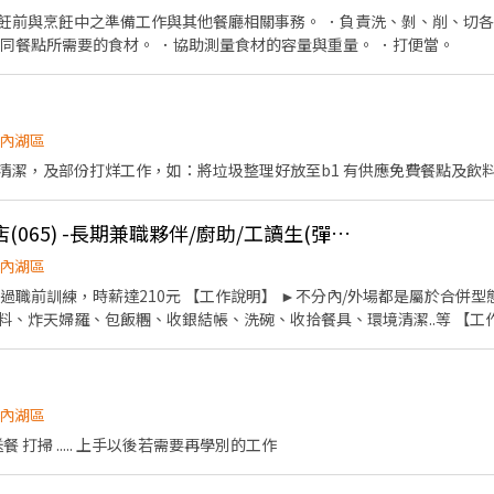
飪前與烹飪中之準備工作與其他餐廳相關事務。 ．負責洗、剝、削、切各
不同餐點所需要的食材。 ．協助測量食材的容量與重量。 ．打便當。
內湖區
收送餐點及執行桌面，地板清潔，及部份打烊工作，如：將垃圾整理好放至b1 有供應免費餐點及飲
[日商 丸亀製麵]內湖店(065) -長期兼職夥伴/廚助/工讀生(彈性排班)
內湖區
過職前訓練，時薪達210元 【工作說明】 ►不分內/外場都是屬於合併
、炸天婦羅、包飯糰、收銀結帳、洗碗、收拾餐具、環境清潔..等 【工作時間
排班時間） 【薪資福利】 1. 提供員工餐 2. 國定假日雙倍薪 3. 提供優秀同仁
休假 7.福委會福利補助 ★★多項福利歡迎您加入我們★★ 總是提供好吃日式
內湖區
 打掃 ..... 上手以後若需要再學別的工作