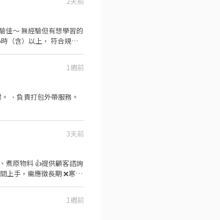
2天前
.員工用餐折扣（依照各品牌規
1週前
。 ．負責打包外帶服務。
3天前
1週前