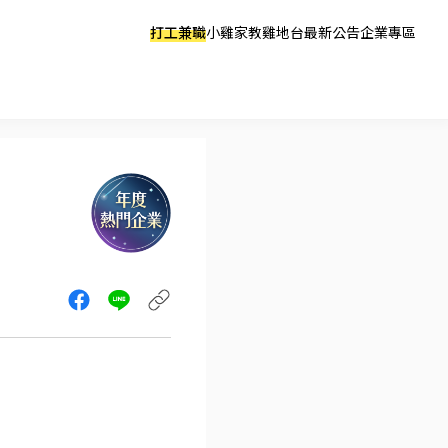
打工兼職
小雞家教
雞地台
最新公告
企業專區