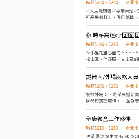
餐點製作→提供餐點→餐具清洗→環境
時薪$220 ~ $240
台北市
完善，無經驗者也OK✨️ ⭕獎金福利 ▪生日禮券！ ▪員工用餐優惠！ ▪不定期活動競賽獎金！ ▪一年4次考核及調薪！ ▪加班費
✅️大型洗碗機 ✅️專業藥劑 ✅️完整SOP 💯無經驗也
5分鐘為單位計算！ ▪介紹親朋好友入職，期滿可
迎寒暑假打工、假日兼職、二度就
保、健保、意外險 ③每月提
容 ▪內場 餐具清洗、餐具收納、環境整理整頓、環境清潔 
職一年後提供免費健檢
薪！！ ▪加班費5分鐘為單位精準計算 ⭕企業魅力 ▪「以人為本」注重團隊合作及交流，
👍 時薪高達👉2️⃣9
習到日本商業禮儀、衛生知
且制度完善，依努力及成果
時薪$196 ~ $295
台北市
畫拓展全台灣，讓更多人有機會品嚐美味平價壽司，
🐾小狸花盡心盡力 ^• ᵕ •^ ੭ ^⦁⩊⦁^ ੭為你的工作卯足全力🐈‍⬛ 👉如果你想找：士林區、內湖區、大安區、中山區、中正區、
保、意外險 ③每月提撥勞工
松山區、信義區、文山區的職缺請繼續
制服 ⑧任職一年後提供免
⊹˚. 🍎 顧客服務 🍌 炸物製餐 🍑 廚
班：07:00 - 14:00 🌙
誠徵內/外場服務人員
店 .˚⊹ ⁺‧ 【薪資制度】 ‧⁺ ⊹˚. 💰 在上述時段內，時薪為 $ 225 ~ 240 🪙 若非以上時段，時薪為 $ 196 💰 過00:00 + $ 55 夜班津貼
.˚⊹ ⁺‧ 【 休假制度】 ‧⁺ ⊹
時薪$200 ~ $220
台北市
點】 ‧⁺ ⊹˚. 👉士林區 台北士林店📍台北市士
餐飲外場： ．將菜單遞給
北舊宗二店📍台北市內湖區舊宗路一段275號 👉大安區 羅斯福店📍台北市大
碗盤與清理環境。 ．並負責
和平東路三段406巷8號 台北
境、設備和餐具。
台北長春店📍台北市中山區長春路172
區林森南路1號 台北濟南店
健康餐盒工作夥伴
園路30-1號 台北南昌店📍台北市中正區南昌路一段149號 
時薪$210 ~ $260
台北市
📍台北市松山區民權東路三
洗菜 燙菜 烤主食 有固定SOP好做事 餐期 協助點餐 製作餐點 收店前 環境整理 升遷制度完善 每年考核加薪 歡迎想領高薪的你 懶
段57號 👉信義區 忠孝四店📍台北市信義區忠孝東路五段522號 台北101店📍台北市信義區市府路45號 台北夢廣場店📍台北市信