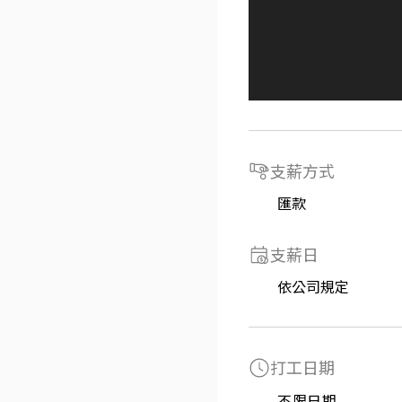
支薪方式
匯款
支薪日
依公司規定
打工日期
不限日期