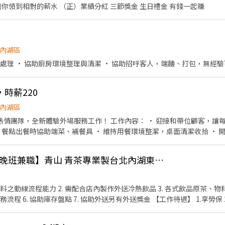
讓你領到相對的薪水 （正）業績分紅 三節獎金 生日禮金 有錢一起賺
店📍台北市文山區新光路二段30號 .˚⊹ ⁺‧ 【超級亮點】 ‧⁺ ⊹˚. 💼 勞保・勞退・
貼 🤝 推薦好友獎金 $600/人 📆 國定假日上班享雙倍薪資💥 .˚⊹ ⁺‧ 【 想聯繫我】 ‧⁺ ⊹˚.
你！ ✌️ 或加入 🅻🅸🅽🅴：https://lin.ee/8rsUSDv 🤟 
內湖區
繫我⭕
處理 • 協助廚房環境整理與清潔 • 協助招呼客人，端麵、打包，無經驗
時薪220
內湖區
工作！ 工作內容： • 迎接和帶位顧客，讓每位客人感受溫馨 • 傳遞菜
 餐點出餐時協助端菜、補餐具 • 維持用餐環境整潔，桌面清潔收拾 • 開
調整上班時間 • 提供員工餐，吃得好又省錢 • 氣氛溫馨團結，結交朋友零距離 沒
加入我們！
不用背配方！【徵早/晚班兼職】青山 青茶專業製台北內湖東湖店
 2. 需配合店內製作外送冷熱飲品 3. 各式飲品原茶、物料烹煮 4. 環境清潔與開店閉
2.時數獎金 3.績效分紅（視
罩與酒精，定期環境清潔消毒，重視工作安全 【時段】 1.兼職上班時段的部分都可以彈性調整