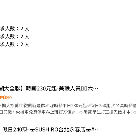
/ 需求人數：2 人

/ 需求人數：2 人

/ 需求人數：2 人
👍 🔥日商壽司郎【內湖大全聯】時薪230元起-兼職人員🙆‍♀️六日250元起💰
內湖區
車🛵上班好方便🎉 ✨️✨️暑期學生打工搶先徵才中✨️✨️ ⭕招募條件 ✅️良好職前教
！！！ ✅️歡迎開學打工、假日兼職、二度就業、外籍學生、實習簽約。 
面試時與店長確認班表) ✅️不管是平日早班、週末假日班、放學後打烊班皆有職缺，
👍 晚班💥平日220元；假日240💥-🍣SUSHIRO台北永春店🍣#待遇佳
→介紹、服務→飲料提供→餐具清洗→桌邊結帳→收銀結帳......等。 ▪內