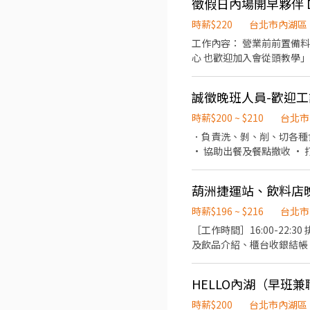
徵假日內場開早夥伴 Dr
時薪$220
台北市內湖區
工作內容： 營業前前置備料 備料餐點規格
心 也歡迎加入會從頭教學」 1.兼職也依比例享有特休假 2.國定假日上班雙倍薪 3.當月工作時數滿80小時（含）以上， 符合規定
者，全勤獎金300元 4.
定） 7.員工餐福利（依照各品牌規定） 
誠徵晚班人員-歡迎
8:00-16:00
時薪$200 ~ $210
台北市
．負責洗、剝、削、切各種
· 協助出餐及餐點撤收 ·
葫洲捷運站、飲料店
時薪$196 ~ $216
台北市
［工作時間］16:00-22:30 排班制、無固定休假日 ［工作内容］ 
及飲品介紹、櫃台收銀結帳 👍簡單的內
暑期、短期勿試 
HELLO內湖（早班兼
時薪$200
台北市內湖區