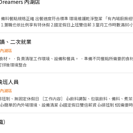
eamers 內湖店
正確 出餐速度符合標準 環境維護乾淨整潔 「有內場廚房經驗佳～ 無經驗但有想學習的
三節紅包（春節、端午節、中秋節） 5.享有勞保、健保、勞退提撥（6％） 6
8.尾牙或春酒 9.工讀(兼職)人員也有晉升、調薪的考核制度 固定週六 週日 8:00-14:00 或是
工讀、二次就業
內湖區
食材。 ．負責清理工作環境、設備和餐具。 ．準備不同餐點所需要的食材
 打烊後環境整合
晚班人員
內湖區
飲料調製、包裝飲料、備料、煮茶、煮原物料 👍提供顧客諮詢
外場環境、設備清潔 👍國定假日雙倍薪資 👍排班制 ❗️因需要時間上手，需應徵長期 ❌寒、
#長期#計時#早班#時薪#晚班#彈性調整
職）