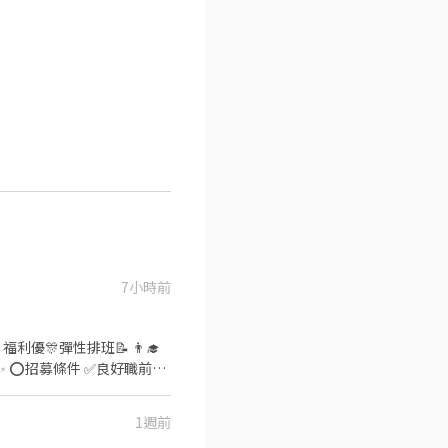
7小時前
✅️彈性排班：
歡迎直接投遞履歷！ ⭕工
1週前
場🍣 商品進貨、準備、整理→