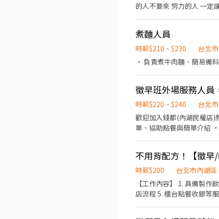
的人不要來 努力的人 一定
義區松高路11號 👉文山區 台北興隆店📍台北市文山區興隆路三段54號 台北指南店📍台北市文山區指南路二段67號 台北木新店
📍台北市文山區木新路三段174號 台北動物園三
團保 ⛽ 汽機車油資補貼 🔧 汽機車修繕補
煮麵人員
☝️ 點選【立即應徵】我會速度回覆
繫上～ 若想參考其他職缺，可以到我的Threads，看更多更多的職缺喔♬ My Threads：tsaipei_ruby https://reurl.cc/7b2vad
時薪$210 ~ $230
台北市
別害羞❌別害怕❌找工作聯
• 負責煮牛肉麵、簡易備料
徵早班外場服務人員，
時薪$220 ~ $240
台北市
歡迎加入錢都(內湖民權店)熱情團隊，全新體驗外場服務
單、協助點餐與簡單介紹 •
們給你的： • 彈性排班，方便
只要有笑容跟熱忱，歡迎你
時薪$200
台北市內湖區
【工作內容】 1. 具備製作飲料之動線流程能力
店流程 5. 櫃台點餐收銀等服務流程 6. 協助庫存盤點 7. 協助外送另有外送獎金 【工作待遇】 1.享勞保 
營運績效） 4.排班制度 【福利制度】 * 年度公司尾牙 * 員工飲品福利 *工作氣氛單純，同事好相處，老闆親切又照顧人 *提供口