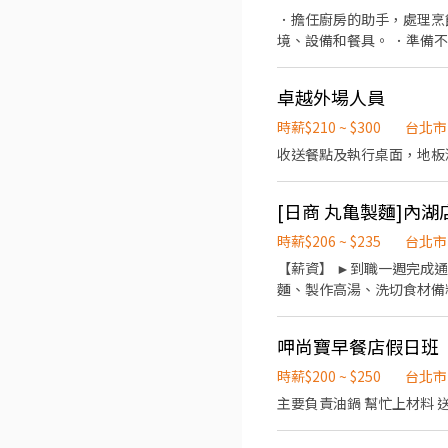
．擔任廚房的助手，處理烹
境、設備和餐具。 ．準備
卓越外場人員
時薪$210 ~ $300
台北市
時薪$206 ~ $235
台北市
【薪資】 ►到職一週完成通
麵、製作高湯、洗切食材備料
23:00（面試時請於主管確認
生日禮卷 6. 滿年資享特
呷尚寶早餐店假日班
製麵)
時薪$200 ~ $250
台北市
主要負責油鍋 幫忙上材料 送餐