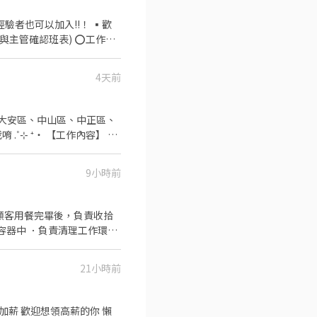
✨️在職教育訓練
確認班表) ⭕工作內
折扣 ⑦提供員工制服 ⑧任
4天前
分析等專業知識 ▪升遷快速
，重視員工的辛勤付出 ▪計
工店內用餐折扣 ⑦提供員工
 ‧⁺
不同，應徵時請告知我要應徵哪一區或哪間
9小時前
 ⁺‧ 【上班地
顧客用餐完畢後，負責收拾
容器中 ．負責清理工作環
286號 👉中山區
台北公園店📍台北市中正區公
21小時前
店📍台北市松山區南京東路四