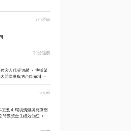
7小時前
留言「姓名＋電話＋截圖職缺」就能聯
可
29分鐘前
店前準備與吧台區備料 我
經驗沒關係，
6天前