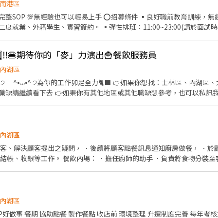
整理維護......等。 ▪洗碗區🫧 餐具清洗、環境整理整頓、環境清洗......等。 
南港區
可以輕易上手 ⭕招募條件 ▪良好職前教育訓練，無經驗者也可以加入!!！ ▪歡
獲得3,000～5,000元獎金！ ⭕基本保障 ①加班費(以5分鐘為單位計算) ②勞
業、外籍學生、實習簽約。 ▪彈性排班：11:00~23:00(請於面試時與主管
撥勞工退休新制6% ④特休按照勞基法規定 ⑤颱風天出勤津貼 ⑥員工用餐
⭕獎金福利 ▪生日禮券 ▪不定期活動競賽獎金 ▪一年4次考核及調
採納同仁的意見，提升參與感 ▪除學
️⃣5️⃣‼️🍔期待你的「麥」力演出🍟餐飲服務員
識及專業的烹飪技巧，還可接觸店鋪的經營管理，例如：成本控管及數據
將有升遷加薪的機會 ▪享有完善的福利制度，加班費為5分鐘為單位計算
內湖區
致力成為頂尖品牌 ⭕基本保障 ①加班費(以5分鐘為單位計算) ②勞保、健
退休新制6% ④特休／年假按照勞基法規定 ⑤颱風天出勤津貼補助 ⑥員
看下去 👉如果你有其他地區或其他職缺想參考，也可以私訊我唷 .˚⊹ ⁺‧ 【工作內容】
費健檢
具、環境清潔維護 🫐 主管交辦事宜 🍉 內外場都會接觸唷 .˚⊹ ⁺‧ 【工作時間】 ‧⁺ ⊹˚. ☀️ 早
 晚班：16:00 - 23:00 ⭐ 夜班：21:00 - 02:00 ⚠️每間店有缺的時段
˚. 📌 採排休制（無固定休） 🗓️ 周一至週日皆需排班 🚫 周六、周日可排休不可固定休 .˚⊹
內湖區
林區中山北路五段602號 👉內湖區 台北西湖店📍台北市內湖區內湖路一段283號 台
顧客、解決顧客提出之疑問， ．後續將顧客點餐訊息通知廚房做餐， ．於
安區羅斯福路二段45號 台北麟光店📍台北市大安區
結帳、收銀等工作。 餐飲內場： ．擔任廚師的助手 ．負責將食物分裝至
復興二店📍台北市大安區復興南路二段273號 台北光復店📍台北市大安區光復南路
號 台北南京五店📍台北市中山區南京東路三段210之1號 👉中正區 林森二店📍台北市中正
📍台北市中正區濟南路二段66號 台北館前店📍台北市中正區館前路8號 
👉松山區 台北民生店📍台北市松山區民生東路三段135號 台北民權店
內湖區
段128號 台北南京二店📍台北市松山區南京東路五段162號 台北南京六