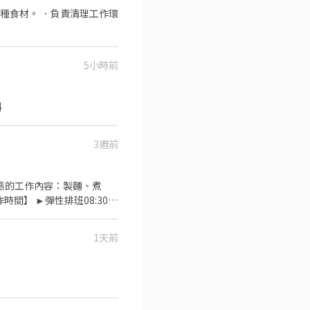
種食材。 ．負責清理工作環
5小時前
料
3週前
型態的工作內容：製麵、煮
】 ►彈性排班08:30-
績效獎金 4. 久任獎金 5.
餐飲的公司 台灣東利多(丸亀
1天前