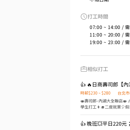
打工時間
07:00 ~ 14:00 
11:00 ~ 20:00 
19:00 ~ 23:00 
相似打工
時薪$230 ~ $280
台北市
🍣壽司郎-內湖大全聯店🍣 🎉擴大招募🙆‍♀️徵的就是你🎉 💰時薪平日230元起✅️假日250起⤴️ 🏅高時薪🧧福利優🎊彈性排班📝 👨‍🎓
學生打工👩‍🎓二度就業🎈假日兼職⭐️ 🏍機車免費停
育訓練，無經驗者也可以加入
08:30~23:00(請於
作內容 ▪外場🎈 帶客入座