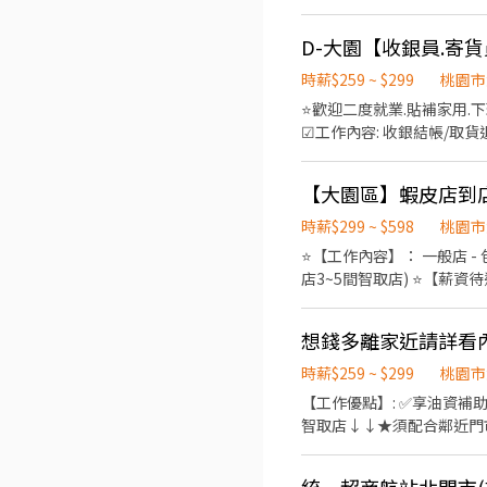
當天結束營業前，統計銷售
時薪$259 ~ $299
桃園市
⭐️歡迎二度就業.貼補家用.
☑工作內容: 收銀結帳/取貨退貨/清潔打掃/上下架，重量較
時薪241元 +穩定給班6小時(穩定
菓林路145號1樓 大園新興店:新興路139號1樓 大園大豐店:大豐二街70號1樓 (自選固定班 免輪班) --------------------------------
--------------------------
上架人員) ☑上班時段: ✅日班:07:
時薪$299 ~ $598
桃園市
18:00-22:00｜18:30-2
⭐【工作內容】： 一般店 
259元 ✅假日晚班17:30-23:30 時薪279元 ☑工作內容： 智取店 - 搬運、理貨
店3~5間智取店) ⭐【薪資待遇】：(擇一) 時薪制一般店 - $269 元起 時薪制智取店 - $299 元 ⭐【休假制度】：排休制 (輪班人員依
店) 🌟需備機車 +一周至少可
照當月紅字天數排休；時薪人員依照門市與個人可配合時段) ⭐【
大園華興 - 智取店:華興路14號1樓 大園致遠 - 智取店:致遠一路30號1樓 大園崁腳 - 智取店:和平西路108號
14:15~22:45 (需輪班) 早班時
環區西路571號1樓 (固定班 免輪班) -----------------------------------------------------------------------------------------------
取店 ↓ 早班時薪 - 07:00~12:
-----------------------------
18:30~22:30、18:30~23:
時薪$259 ~ $299
桃園市
配合調店.支援(10公里以內) ☑上班時段: ✅早班:12:00-16:00 時薪259元 ✅午班:15:00-19:00 時薪279元 ✅晚班:18:30-22:30 時
小時) 午班時薪 - 15:00~19:00 ⭐【工作地點】：(擇一) 大園埔心 - 智取店 → 桃園市大園區埔心街46號1樓 大園新菓林 -
【工作優點】: ✅享油資補助 ✅
279元 ✅夜一班:20:30-
桃園市大園區菓林路259巷25
智取店↓↓★須配合鄰近門市跑點
二需可固定上班 +六日需挑一天到班 +一周至少
區西路571號1樓 大園大觀 
地點】：大園致遠 - 致遠一路30號 💰時薪
▬▬▬▬▬▬▬▬▬▬▬▬▬▬ 快
山南 - 智取店 → 桃園市大
地點】：大園崁腳 - 和平西路108號 💰時薪279晚班 17:30 - 21:30、18:00 - 22:00、18:30-2
留下姓名電話 截圖詢問我唷
桃園市大園區華興路14號1樓