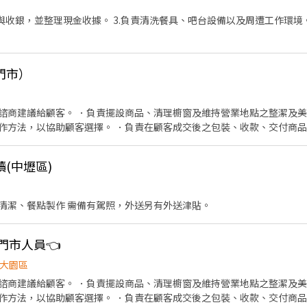
 🔸 早班：$204/hr（含交通津貼$8） 🔸 午班：$224/hr（含午班津貼$20
結帳與收銀，並整理現金收據。 3.負責清洗餐具、吧台設備以及周遭工作環境
+ 交通津貼$8） 🔸 夜班：$234/hr（含夜班津貼$30 + 交通津貼$8） 🔸 
蘆竹地區另加 $35/hr 區域津貼 → 夜班最高 $269/hr (短期個案津貼方案夜班最高
班最高 $289/hr .. 🎁 入職滿半年享有MSP端午／中秋現金獎金(金額視公
. 📌 錄取條件 ✔️ 可接受久站、搬運包裹 ✔️ 平日可配合至少4天、六日
門市）
✔️ 固定周一周二皆需要可配合排班 ✔️ 配合區經排班，不挑日程、可穩定
他門市(可自行抵達支援門市) . ‼️ 請特別注意： 🔸工作單純，無需收銀結
遞，避免雙方困擾 🔸本職缺無法以現金發薪、亦無提前薪資機制（月底結薪，
諮商建議給顧客。 ．負責擺設商品、清理櫥窗及維持營業地點之整潔及美
，額滿即止！ 一起加入蝦皮寄件店團隊 💪🧡 . 【投遞步驟】 1. 填寫
作方法，以協助顧客選擇。 ．負責在顧客成交後之包裝、收款、交付商品
j55rL 2. 加入顧問官方帳號: https://lin.ee/3SUeDWM 3. 截圖小G, 告
情形、盤點貨品存量及撰寫當日業務報表。
00-18:00)聯繫! - 📢**同時招募 ✨夜貓族看這邊! 🐱蝦皮夜班智取店🦐
(中壢區)
s://www.chickpt.com.tw/job-k6z0rdZXe1pW . 📢**同時
缺：https://www.chickpt.com.tw/job-Gqe03dgJZm32 . 📢**
ttps://www.chickpt.com.tw/job-bAn5EbenG0vW . 📢**同
清潔、餐點製作 需備有駕照，外送另有外送津貼。
 查看更多職缺：https://www.chickpt.com.tw/job-G7e5ZVWan5
T 資訊行政工讀生 #短期 #見紅休👇 👉 查看更多職缺：https://www.chickp
門市人員👈
大園區
諮商建議給顧客。 ．負責擺設商品、清理櫥窗及維持營業地點之整潔及美
作方法，以協助顧客選擇。 ．負責在顧客成交後之包裝、收款、交付商品