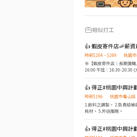
相似打工
時薪$204 ~ $289
桃園市
🎯【蝦皮寄件店｜長期兼職人員
16:00 午班：16:30-20:30 (大園田心 - 寄件店 午班時段：15:00-19:00) 晚班：18:30-22:30 夜班1：20:30-00:30 夜班2：16:00-
00:30 (一週三天，一天6-
容 🔸 包裹收寄 → 刷單
👍 得正#桃園中興
容（無收銀） . 📍目前職缺
班1時段，可收短期無機車、天
時薪$196
桃園市龜山區
南興 - 寄件店 桃園市蘆竹
1.飲料之調製。 2.負責
有街25號1樓(⚠️缺早班、午
耗材。 5.外送服務。
件店 台中市霧峰區中投東路二段398號1樓 (⚠️缺午班、晚班、夜班1時段) 和美嘉佃 
(⚠️缺晚班） 和美平安 - 寄件店 彰化縣和美鎮平安路138號 (目前無缺額） 永靖意善 - 寄件店 彰化縣永靖鄉中山路
(⚠️缺午班、夜班1時段) 嘉義嘉竹 - 寄件店
👍 得正#桃園中興
道八路150號1樓 (⚠️缺午班) 仁武成功 - 寄件店 高雄市仁武區成功路133巷102號1樓(⚠️缺晚班、夜班1時段) . . . 💰 薪資福利說明