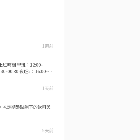
1週前
班時間 早班：12:00-
週五天基本8小時 . 📍工作內
合蝦皮寄件店運作需求調整工作內
1天前
樓(⚠️缺早班、午班、晚班、夜
️缺午班、夜班2時段） 蘆竹
 - 寄件店 桃園市蘆竹區大
。 4.定期盤點剩下的飲料與
目前無缺額) 霧峰中投 - 寄
5天前