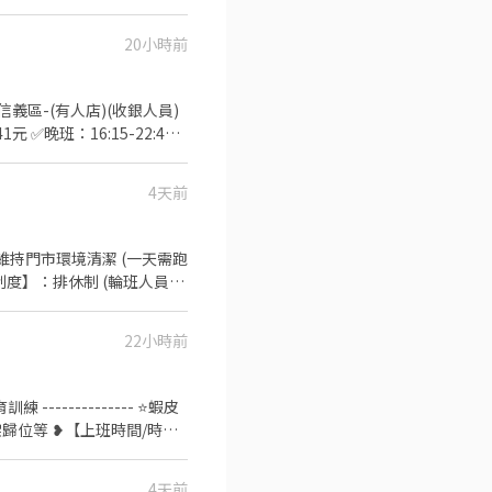
20小時前
義區-(有人店)(收銀人員)
:
4天前
------------ ★信義區 (智取店)(包裹
 ✅晚班: 17:30-21:30｜
✅假日早班07:00-12:00 時薪
維持門市環境清潔 (一天需跑
 ☑工作地點：
 午班時薪 - 15:00~19:00 智
22小時前
0、18:00~22:00、
- 23:30~03:30 (上班約2~4
--------- ⭐蝦皮
錄取後的兩周內報到 +每禮拜一、
- 智取店 → 桃園市大園區環
間/時薪/
大園區大觀路428號1樓 大園中
班時間/時薪/
或加入iD:zxcv001728
1樓 大園華興 - 智取店 →
→ 桃園市大園區致遠一路30
4天前