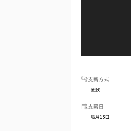
支薪方式
匯款
支薪日
隔月15日