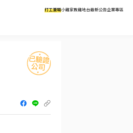
打工兼職
小雞家教
雞地台
最新公告
企業專區