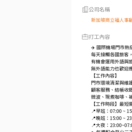
公司名稱
新加坡商立福人事
打工內容
✈️ 國際機場門市熱招
每天接觸各國旅客，
有機會運用外語與
無外語能力也歡迎
【工作內容】
門市環境清潔與維
顧客服務、結帳收
微波、現煮咖啡、
【工作時段】最短需
📍早班：07:00 ~ 15
📍晚班：15:00 ~ 23
📍大夜：23:00~07: