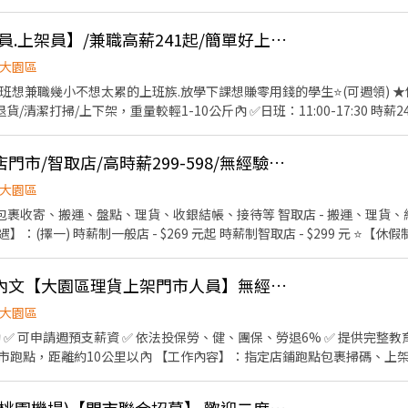
情形、盤點貨品存量及撰寫當日業務報表。
D-大園【收銀員.寄貨員.上架員】/兼職高薪241起/簡單好上手/可週領
大園區
下班想兼職幾小不想太累的上班族.放學下課想賺零用錢的學生⭐️(可週領) ★信
輕1-10公斤內 ✅日班：11:00-17:30 時薪241元 ✅晚班：16:15-22:45
工時 不怕砍班) +假日兩天皆需可配合上班 +一周至少可配合上四天班 ☑工作地點： 大園菓林店
【大園區】蝦皮店到店門市/智取店/高時薪299-598/無經驗可/完整福利保障R
--------------------------------------------------------------------
00-12:00｜07:30-12:30｜08:00-13:00｜08:30-13:30 擇一 時薪259元
大園區
2:30 擇一 時薪279元 ✅夜班23:30-03:30 時薪299元 (夜班需在日或晚班實習) 
- 包裹收寄、搬運、盤點、理貨、收銀結帳、接待等 智取店 - 搬運、理貨、
、上架、維持門市環境清潔 (一天需跑店3~5間智取
配合上四天班 六日須排一天 +挑一間為主店跑點10公里以內~>由經理排時數2-5小時
上班時間】： 一般店 ↓ 輪班人員 - 早班11:00~19:30、晚班
1樓 大園環區西 - 智取店
薪 - 11:00~15:00、11:00~17:30 晚班時薪 - 18:45~22:45、16:15~22:45
想錢多離家近請詳看內文【大園區理貨上架門市人員】無經驗可｜線上書審｜快速錄取
00、07:30~12:30、08:00~13:00、08:30~13:30 晚班時薪 - 17:30~21:3
-------------- ★大園-寄貨店 (理貨人員) ☑工作內容： 顧客包裹收寄接待.出貨.理貨.盤點.收銀.清潔
30 全班時薪(雙頭班) - 07:00~13:30+17:30~00:00 (上班約6~8小時) 夜班時薪 
大園區
薪
 智取店 →
 可申請週預支薪資 ✅ 依法投保勞、健、團保、勞退6% ✅ 提供完整教育訓練 -----
00:30 時薪289元 +需可配合加班/可久站、搬重物(10-15公斤) +需可於
號1樓 大園新生 - 智取店 → 桃園市大園區新生路145號1樓 大園環區西 
，距離約10公里以內 【工作內容】：指定店鋪跑點包裹掃碼、上架歸位等 ❥【上班時
可配合上四天班 +需可跨店支援 ☑工作地點： 大園田心 - 寄件店:大觀路428號1樓
- 智取店 → 桃園市大園區大觀路598號1樓 大園田心 - 寄件店 → 桃園市
259早班 07:00 - 12:00、07:30 - 12:30、08:00-13:00、08:30-13:30 ❥【上
速應徵⭐️不收取任何費用⭐️立即上工 ☎️連絡電話：0958-597-712 小映 
園區中山南路127號1樓 大園青峰 - 智取店 → 桃園市大園區青峰路二段236號
2:30 ❥【上班時間/時薪/地點】：大
 大園大智 - 智取店 → 桃園市大園區大智路91號1樓 大園致遠 - 智取店 