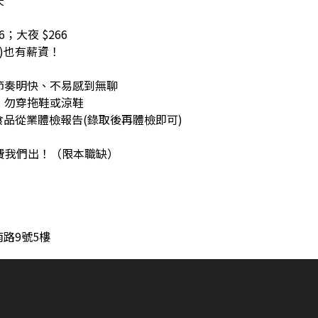
天
6；大夜 $266
時)也有薪資！
節奏明快、不易感到無聊
，勿穿拖鞋或涼鞋
品從業體檢報告(錄取後再體檢即可)
費我們出！（限本職缺）
路9號5樓