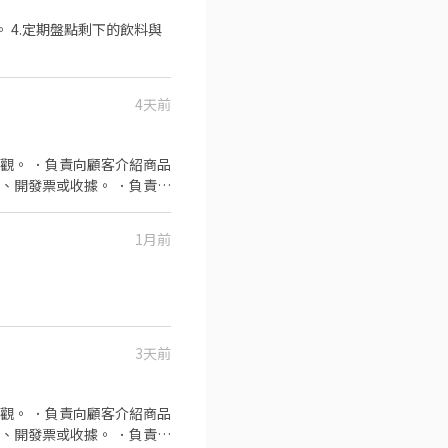
 + 交通津貼$8） 🔸 晚班：
。 4.定期盤點剩下的飲料與
輪月人員：固定薪資 $29,500
$289/hr) 🔸 大園地區另加
司內部公告發放)，不是點數最實
至少有一天可上班 (蘆竹區域公
4天前
出勤 ✔️ 自備機車並具備合法
帳 🔸需實習通過後方可正式排
隔月15號匯款） . 📩 歡
觀。 ．負責向顧客介紹商品
履歷表
、開發票或收據。 ．負責在
知應徵者「大名/電話/應徵OO 寄件店
薪資最高$350! #長期兼職 #
1月前
招募 🦐全台蝦皮店到店門市人員，時薪
同時招募 ✨Gogoro✨門市工讀生/
時招募 ✨蝦皮總部✨辦公室類型: 客
qX . 📢**同時招募
t.com.tw/job-
3天前
觀。 ．負責向顧客介紹商品
、開發票或收據。 ．負責在