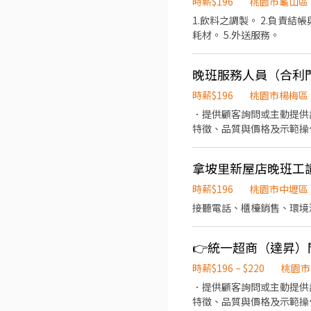
時薪$196
桃園市龜山區
(2026年起本薪調整為$196)
1.飲料之調製。 2.負責
$224/hr（含晚班津貼$20 
耗材。 5.外送服務。
(桃園市 $30,000) 🔸 
$55/hr 區域津貼 → 夜
際！歡迎號招親友一起加入! 
晚班服務人員（合利
休周日，週六須可配合排班) 
駕駛者 ✔️ 必要時可支援其
時薪$196
桃園市楊梅區
班 🔸無法配合排班者請勿投
．提供顧客詢問或主動提供
迎透過以下方式應徵，名額有限
特徵、品質與價格及示範操
單:https://reurl.cc/M
當天結束營業前，統計銷售
工讀」, 等候顧問於上班日間(9:
拿坡里新屋店晚班工讀
須跑點 👉 查看更多職缺：http
最高 $350！** 👉 查看更多職
時薪$196
桃園市中壢區
長期兼職👇 👉 查看更多職缺：h
接聽電話、櫃檯銷售、環境
服,人事,行政,採購,財務工讀生✨ 
✨Gogoro✨台北/龜山 MIS/I
k6z0rMroE5pW
👉統一超商（達昇）
時薪$196 ~ $220
桃園市
．提供顧客詢問或主動提供
特徵、品質與價格及示範操