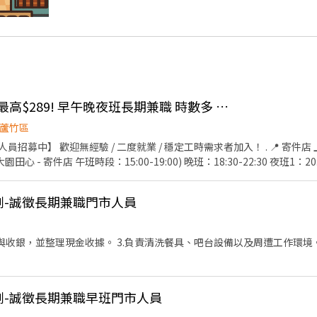
👍 蝦皮寄件店🦐薪資最高$289! 早午晚夜班長期兼職 時數多 #不須收銀
蘆竹區
招募中】 歡迎無經驗 / 二度就業 / 穩定工時需求者加入！ . 📍 寄件店 上
8小時，含休息時間) 輪月人員：16:00-00:30 (含休息時間) 時數較固定，一
、裝箱、列印物流單 → 搬運、裝疊 🔸 門市作業區清潔與環境維護 🔸 配
計劃-誠徵長期兼職門市人員
門市（2026/8/7更新） 大園田心 - 寄件店 桃園市大園區大觀路428號1
數可談） 蘆竹南六 - 寄件店 桃園市蘆竹區南山路一段418號1、2樓(⚠
區南山路二段470巷15號1樓(⚠️缺早班、午班、晚班、夜班2時段） 蘆竹大有
結帳與收銀，並整理現金收據。 3.負責清洗餐具、吧台設備以及周遭工作環境
班、晚班、夜班2時段) 大雅員林 - 寄件店 台中市大雅區大林路281號1樓 (
- 寄件店 彰化縣和美鎮嘉佃路605之11號1樓
二段604號1樓
 嘉義市西區嘉竹路2號與6號與8號1樓 (⚠️缺午班) 永康平道八 - 寄件店 台南市永康區平
計劃-誠徵長期兼職早班門市人員