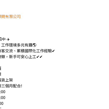
顧問有限公司
中 ✈️
工作環境多元有趣🌎
旅客交流、累積國際化工作經驗✔
應徵，新手可安心上工✔✔
護
銀
補貨上架
三個月配合!
:00
:00
00