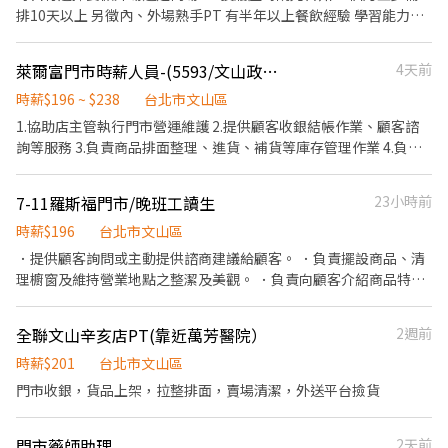
經驗者，徵長期） ➡️五六日 門市排班-計時工讀生19:00-24:00 （時
排10天以上 另徵內、外場熟手PT 有半年以上餐飲經驗 學習能力
薪） 每週至少排二天班以上，能配合再投履歷 （有銷售經驗者，徵
強、反應快、做事主動積極 時薪$246起（徵此職位請另外告知）
長期） ➡️正式 門市銷售人員 晚班15:00-24:00 五六15:00-01:00 排
《外場PT工作》 ．擺設桌面用品餐具 ．幫客人帶位、送餐 ．環境
萊爾富門市時薪人員-(5593/文山政大店)
4天前
班制 新資：面議$33000起（有經驗者，徵長期） 另有優渥的業績
清潔打掃 《內場PT工作》 ．食材清洗與分裝 ．餐點的擺盤出餐 ．
獎金 經常性薪資45000元起 ➡️寵物照顧員 （正式）薪資：33000起
操作洗碗機洗餐具 「無經驗可，認真學一個月能學完」 「誠徵長期
時薪$196 ~ $238
台北市文山區
+績效獎金 時間：12:00-21:00 和 15:00-24:00排班制 餵食/換水/清
者（半年以上），做滿3個月再加薪」 《員工福利》 ．排整天班即
1.協助店主管執行門市營運維護 2.提供顧客收銀結帳作業、顧客諮
理耳朵眼睛/清理貓砂便盆/基本清潔 基本健康觀察（食慾、精神、
有供ㄧ餐 ．不定期員工聚餐 ．零食櫃定期補充餅乾、飲料
詢等服務 3.負責商品排面整理、進貨、補貨等庫存管理作業 4.負責
排泄狀況） 拍照或回報/突發狀況應變（生病、受傷） 量體溫/量體
門市設備與環境清潔以維護商店形象 5.其他店長、副店長交辦事項
重/餵藥/審查其他工作崗位檢核員 協助店長交代事項/處理文書作業/
支援賣場銷售 《限》有經驗者，徵長期 🐾 寵物照護員／寵物保母證
7-11羅斯福門市/晚班工讀生
23小時前
書 🐾 獸醫助理/特寵專任人員 ➡️幫寵物洗澡人員 （徵正式） 新資：
時薪$196
台北市文山區
底薪+獎金32000～38000 早班：12:00-21:00排班制 ➡️有KCT C級
．提供顧客詢問或主動提供諮商建議給顧客。 ．負責擺設商品、清
證照者（徵正式） 新資：底薪+獎金35000～38000 早班：12:00-
理櫥窗及維持營業地點之整潔及美觀。 ．負責向顧客介紹商品特
21:00排班制 ➡️儲備 幹部 底薪45000起（徵長期） 接受公司培訓、
徵、品質與價格及示範操作方法，以協助顧客選擇。 ．負責在顧客
輪班、門市銷售、配合輪調店內各單位學習各部門操作流程技巧、
成交後之包裝、收款、交付商品、開發票或收據。 ．負責在當天結
學習如何解決顧客問題、協助店長處理交辦事項、處理文書工作、
全聯文山辛亥店PT(靠近萬芳醫院）
2週前
束營業前，統計銷售情形、盤點貨品存量及撰寫當日業務報表。
檢查各部門人員工作完成情況、達成業績目標及報告 《限》有寵物
時薪$201
台北市文山區
相關工作經驗者
門市收銀，貨品上架，拉整排面，賣場清潔，外送平台撿貨
門市藥師助理
2天前