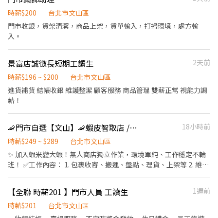
時薪$200
台北市文山區
門市收銀，貨架清潔，商品上架，貨單輸入，打掃環境，處方輸
入。
景富店誠徵長短期工讀生
2天前
時薪$196 ~ $200
台北市文山區
進貨補貨 結帳收銀 維護整潔 顧客服務 商品管理 雙薪正常 視能力調
薪！
🦐門市自選【文山】🦐蝦皮智取店 /免經驗、快速報到 💰時薪 249 - 289
18小時前
時薪$249 ~ $289
台北市文山區
✨ 加入蝦米變大蝦！無人商店獨立作業，環境單純、工作穩定不輪
班！ ✅工作內容： 1. 包裹收寄、搬運、盤點、理貨、上架等 2. 維持
門市作業區環境、清潔維護作業 3. 智取店為無人商店，有單日跑點
1-5間門市 4. 須配合蝦皮店到店工作內容調整 5. 須配合鄰近有人店
【全聯 時薪201 】門市人員 工讀生
1週前
門市支援 🌙🌙夜班說明🌙🌙 工作型態：為每日跑點約3–10家門市，
跑點距離約16km內 需可配合(早班/晚班)擇一於門市安排受訓 🔔需
時薪$201
台北市文山區
有機車&駕照🔔 ⸻ ✅工作時間： 🔹早班：07:00-12:00、07:30-