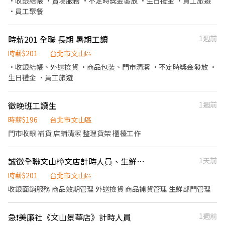
·收銀結帳 ·賣場服務 ·不定時獎金發放 ·生日禮金 ·員工旅遊
12:30、08:00-13:00、08:30-13:30 🔹晚班：17:30-22:30、17:30-
·員工聚餐
23:30、18:30-22:30、18:30-23:30 (上班時數為2~6小時依實際情況
而定) 🔹夜班 ：23:30–03:30 (上班時數為2~4小時依實際情況而定)
時薪201 全聯 長期 暑期工讀
1週前
🔹假日早班：07:00-12:00 🔹假日晚班：17:30-23:30 (上班時數為
2~6小時，一個月至少6天，依實際情況而定) ⸻ ✅工作待遇：
時薪$201
台北市文山區
日班時薪=$249 晚班另有獎金+20=時薪$269 夜班另有獎金+40=時
·收銀結帳、外送撿貨 ·商品包裝、門市清潔 ·不定時獎金發放 ·
薪$289 ━━━━━━━━━━━━━ 📍 【熱門開缺地點】大安、
生日禮金 ·員工旅遊
松山、 內湖、中山 、信義、大同、中正、南港、萬華、北投、士林
━━━━━━━━━━━━ 📩 【火速卡位應徵流程】 ➊ 點擊填寫
廠商制式履歷（1分鐘完成，快速安排送審）： 👉
徵晚班工讀生
1週前
https://reurl.cc/Wbek79 🔒 【隱私防線】個資僅供廠商審核，敏感
時薪$196
台北市文山區
欄位（身分證/詳細地址）錄取前皆可先不填！ ➋加入留言： 👉
門市收銀 補貨 店鋪清潔 整理貨架 櫃檯工作
https://lin.ee/OBnhVN5 私訊留下 ⌜姓名+電話 +應徵蝦皮門市人
員」💥
誠徵全聯文山樟文店計時人員、生鮮人員（無經驗可、彈性排班）
1天前
時薪$201
台北市文山區
收銀面銷服務 商品效期管理 外送撿貨 商品補貨管理 生鮮部門管理
急❗️美廉社《文山景華店》計時人員
1週前