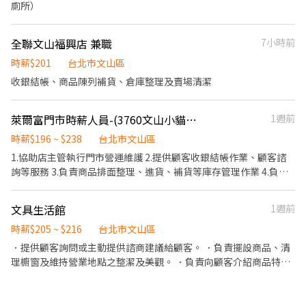
廁所）
全聯文山福興店 兼職
7小時前
時薪$201
台北市文山區
收銀結帳、商品陳列補貨、倉庫整理及賣場清潔
萊爾富門市時薪人員-(3760文山小貓熊)
1週前
時薪$196 ~ $238
台北市文山區
1.協助店主管執行門市營運維護 2.提供顧客收銀結帳作業、顧客諮
詢等服務 3.負責商品排面整理、進貨、補貨等庫存管理作業 4.負責
門市設備與環境清潔以維護商店形象 5.其他店長、副店長交辦事項
文具生活館
1週前
時薪$205 ~ $216
台北市文山區
．提供顧客詢問或主動提供諮商建議給顧客。 ．負責擺設商品、清
理櫥窗及維持營業地點之整潔及美觀。 ．負責向顧客介紹商品特
徵、品質與價格及示範操作方法，以協助顧客選擇。 ．負責在顧客
成交後之包裝、收款、交付商品、開發票或收據。 ．負責在當天結
束營業前，統計銷售情形、盤點貨品存量及撰寫當日業務報表。 . 上