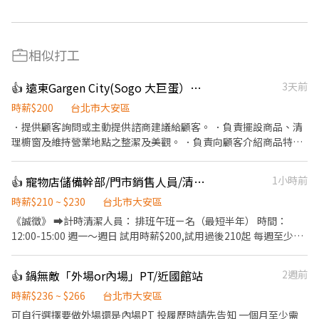
相似打工
👍 遠東Gargen City(Sogo 大巨蛋）門市人員
3天前
時薪$200
台北市大安區
．提供顧客詢問或主動提供諮商建議給顧客。 ．負責擺設商品、清
理櫥窗及維持營業地點之整潔及美觀。 ．負責向顧客介紹商品特
徵、品質與價格及示範操作方法，以協助顧客選擇。 ．負責在顧客
成交後之包裝、收款、交付商品、開發票或收據。 ．負責在當天結
👍 寵物店儲備幹部/門市銷售人員/清潔人員/寵物沙龍人員/代班
1小時前
束營業前，統計銷售情形、盤點貨品存量及撰寫當日業務報表。
時薪$210 ~ $230
台北市大安區
《誠徵》 ➡️計時清潔人員： 排班午班ㄧ名（最短半年） 時間：
12:00-15:00 週一～週日 試用時薪$200,試用過後210起 每週至少排
三天班以上，能配合再投履歷 工作內容： 寵物大小便及貓砂盆清潔
貓咪小狗眼睛耳朵清潔 打飯餵飯《會餵藥》補換水 打掃環境擦玻
👍 鍋無敵「外場or內場」PT/近國館站
2週前
璃/倒垃圾 《限》對毛小孩🐶有愛心耐心會餵藥 有養過毛小孩經驗
者 有寵物相關工作經驗者 ➡️晚班 門市排班-計時工讀生19:00-
時薪$236 ~ $266
台北市大安區
24:00（時薪） 每週至少排三天班以上，能配合再投履歷 （有銷售
可自行選擇要做外場還是內場PT 投履歷時請先告知 一個月至少需