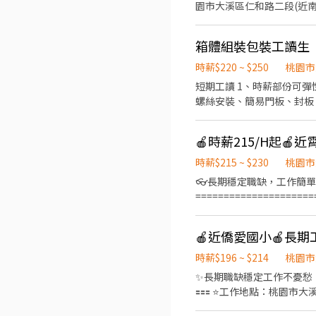
園市大溪區仁和路二段(近南興國小) 🕗【上班時間】 08:00－17:00 平日固定加班 2 小時至 19:
（六、日固定休） 📦【工作內容】 * 組裝電路板 * 組包裝、測試 * 測試也是坐著進行 * 站坐皆有，依組別安排 * 需穿著靜電衣、
靜電帽、靜電鞋 ✨【工作優勢】 ✅ 工作環境整潔明亮 ✅ 穩定加班機會 ✅ 無經驗可培訓 ✅ 免費汽機車停車場 📢 想找穩定工作、
箱體組裝包裝工讀生
加班多賺更多嗎？趕快報名！ ⭐【員工福利】 ✅法定項目：勞健保、 6%勞退提撥、 團保 ✅三節禮券(禮盒) ✅上百家
時薪$220 ~ $250
桃園市
短期工讀 1、時薪部份可彈
螺絲安裝、簡易門板、封板
上AM09:00~PM 4:00（
時薪$215 ~ $230
桃園市
👓長期穩定職缺，工作簡單
================================ 🎯【工作內容】：知名網路購物
點】：大溪區仁和路二段350
薪】： 1️⃣早班:08:00 - 17:00 / 週匯$215元/H；月匯$220
貼) ➡️好工作不等人~找的就是你!有意願者盡快應徵唷⬅️ ================================ ⭐️⭐️⭐️⭐️⬇️⬇️ 應徵方式看這邊
⬇️⬇️ ⭐️⭐️⭐️⭐️ ❤️應徵ఠఠ
時薪$196 ~ $214
桃園市
缺唷!!!) ꕤ電話諮詢：0906
✨長期職缺穩定工作不憂愁，快來這裡找 
🟰🟰🟰 ⭐️工作地點：桃園市大溪區新光東路76巷22-2號(近僑愛國小、僑愛新村、金蘭博物館) ⭐️領薪方式：匯款(週/月匯) ⭐️休假制
度：月休8~10天 (依當月曆紅字天數排定) 🟰🟰🟰🟰🟰🟰🟰🟰🟰🟰🟰🟰🟰🟰🟰 ✨職缺1