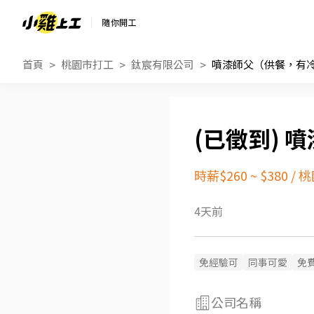
隨你開工
首頁
桃園市打工
鈦宸有限公司
噴漆師父（供餐，有
噴
時薪$260 ~ $380
/
桃
4天前
免經驗可
同事可愛
免
公司名稱