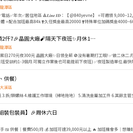
龍潭區
✅年次✅居住地區 🔺𝑳𝒊𝒏𝒆 𝑰𝑫：【 @840yevne】 ⭐️可週領 9,000~
 ⭐️配合加班最高84k ❣️久任獎金最高20000 ❣️特殊單位加碼獎金4000~
板/AI核心 ⚡工作地點：龍潭區工二路(近烏樹林工業區1分) ⚡工作內容：
設有冰箱、微波爐、販賣機) ⚡休假制度：排休制 ⚡休息制度：依單位間休各10
👍 高時薪300元🎏日領2仟7🎉晶圓大廠🧨隔天下夜班✨月休15天🎁休半個月45k起
) ➡️【日班】：08:00 ~ 20:10 $220【59,694】▶️【$77,881】 ➡️
️享有勞、健保、團保勞退6％⭕️ ⭕有實體門市、非詐騙請安心求職⭕ ❌
龍潭區
放心❌ ⭕專員親自詳細解說工作內容⭕
夜300元 晶圓大廠✨日領全薪 🚫沒有暑期打工哦! ✅做二休二.月休15天 ✅可日領2千7/天 ✅
日班受訓約1-3個月.可獨立作業後也可能提前下夜班) ✅夜班製造單位.最快
點貨數量.作帳走動工作 ✅汽機車停車廠.汽車500元/月 ✅八德/中壢交通車接送 地理
要10分鐘 龍潭大池 約10分鐘 龍潭運動公園 約13分鐘 龍潭手信霧隱城 只要15分鐘 楊梅
房、供餐）
起 夜班:19:00-07:10 時薪300
大溪區
♬點我:https://lin.ee/0ncdw8S 🧡免費諮詢🧡免服務費🧡立即上工
貼紙 3.拆/鎖螺絲 4.維護工作環境（掃地拖地） 5.清洗金屬加工件 6.其餘
｜組裝包裝員】🎉周休六日
 供餐｜餐費500/月 💰 加班可達39,000元以上 🔥 加班機會多｜想賺錢首選！ 📍【工