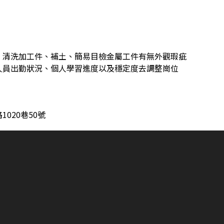
、清洗加工件、補土、簡易目檢金屬工件有無外觀瑕疵
人員出勤狀況、個人學習進度以及穩定度去調整崗位
020巷50號