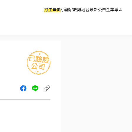
打工兼職
小雞家教
雞地台
最新公告
企業專區