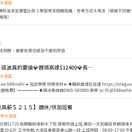
~45分【提供團膳，扣35塊】 【休假】: 排休制(非固定休六日) 【發薪制度】
大溪區
.調和油漆至適當比例 3.學習噴漆相關知識、思考方式 4.噴漆（根據不同關
️龍潭大池10分鐘 ⭕享有勞、健保、團保勞退6％ ⭕有實體門市、非詐騙請安心求職 ❌免
（進階）
區
地問題，需要有責任感及不遲到早退
💎(８４Ｋ)高薪警報｜這波真的要搶💎週領高達$12400💎長期穩定工作💎冷氣房💎
大溪區
.ee/V48mdhI ➠ 指定樂樂 快樂來財➤ 🔔職缺雷達在這邊 https://linkgoods
費】━━━━━ 🔔請洽專線☎️0965-083880 樂樂 ✉️ ID:@588wdh
➖➖➖➖➖➖➖➖➖➖➖ ╔══════════════════════
工二路 (烏樹林工業區)❣️ ╚════════════════════
傳產高薪＄２１５】週休/供加班餐
▬▬ ✔️【上市大廠】伺服器、車載面板生產 ✅ 【冷氣房、免經驗】 ✅【週領
▬▬▬ 【工作內容】: 伺服器面板生產；機台操作、手工加工、檢驗、測
園市大溪區
 20:10 時薪$220【薪約$59,694-$77,881】 ➡️【夜班】：20:00 ~ 08:
觀環境 時薪215 領薪方式自由選擇
】 ✦最快隔天下夜班✦ 【工作條件】: 久站或久坐、隔天下夜班、提供團膳、機車
美華里美山路一段 上班時間：08:00-17:00 午餐時間：12:00-13:00 間休時