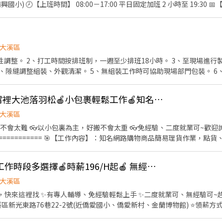
30 📅【休假制度】 ✅ 週休二日
特約商店優
惠(食衣住行通通有) ✅漂亮休息室／個人置物櫃 ✅無經驗可 洽☎0982-860-612曹小姐
大溪區
性調整。 2、打工時間按排班制，一週至少排班18小時。 3、至現場進行
、隙縫調整組裝、外觀清潔。 5、無組裝工作時可協助現場部門包裝。 6
６小時）及下午PM5:30~PM9:30（４小時）
🍎時薪215/H起🍎近霄裡大池落羽松🍎小包裹輕鬆工作🍎知名電商物流理貨員 A1
大溪區
不會太難 👓以小包裏為主，好搬不會太重 👓免經驗、二度就業可~歡迎詢
商品簡易理貨作業，點貨、刷驗、包裝。 🎯【工作地
號(近霄裡大池落羽松、大溪英業達) 🎯【休假方式】：月排休8-10天(見
元/H 2️⃣晚班:17:00 - 01:30 / 週匯$225元/H；月匯$230元/H(已加十元津
🍎近僑愛國小🍎長期工作時段多選擇🍎時薪196/H起🍎 無經驗可 A1
請洽❤️ ꕤ公司官方 ʟɪɴᴇ 詢問：ID ➤ @lisin888 （力信公司） ꕤ線上應徵 https:/
大溪區
-198-333（卡拉專員）
✨有專人輔導、免經驗輕鬆上手 ✨二度就業可、無經驗可~趕快來詢問唷! 🟰🟰🟰🟰🟰🟰🟰
:物流調度行政(運務小辦) ⚡工作內容： ① 電腦資料輸入維