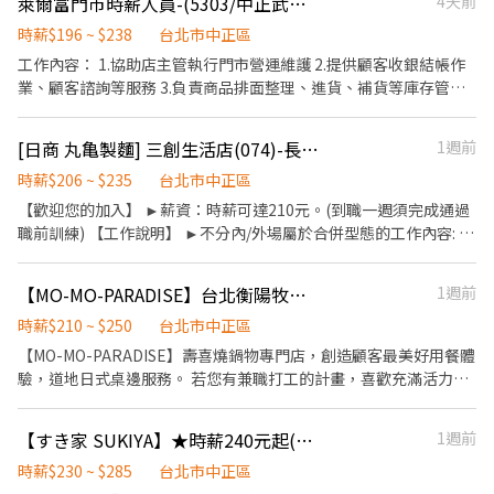
萊爾富門市時薪人員-(5303/中正武昌店)
4天前
---------------------------- ⭕️歡迎對餐飲服務有高度的熱忱，態度
03:00 23:00-06:00 以上時數均可討論微調 ✅時薪：196起 ➠定期檢
積極認真的在校生加入，配合各大專院校學期、學年實習業務，可
核，依能力調整薪資+$5/次 ➠23:00～06:00加發早夜津貼+$45/時 ✅
時薪$196 ~ $238
台北市中正區
與學校簽訂相關合約。 ✅2026年1-2月、6-8月、12月期間限定特別
每月7號領薪水 ✅員工福利 🍔半價餐飲ll超划算！ 🍔在職第二個月
工作內容： 1.協助店主管執行門市營運維護 2.提供顧客收銀結帳作
津貼！計時人員每小時薪資額外再加10元。 ✅每月工時達成獎勵，
起，每月免費漢堡2個 🍔有勞健保ll照政府規定走，每日薪資清清楚
業、顧客諮詢等服務 3.負責商品排面整理、進貨、補貨等庫存管理
總工時達100小時以上發放500元或達150小時以上者發放1,000元。
楚！ 🍔免費制服ll衣服變小變大變髒都可以再換新的 🍔國定假日ll薪
作業 4.負責門市設備與環境清潔以維護商店形象 5.其他店長、副店
✅一天中能排班最少4小時、每周最少須提供16-20小時排班。兩周
資DOUBLE！雙倍薪水！做一天抵兩天！ 🍔年度獎金ll把特休換成
長交辦事項
排班一次，可彈性調整。 ✅假日能排班的兼職人員
[日商 丸亀製麵] 三創生活店(074)-長期兼職｜工讀生｜實習｜彈性排班｜
1週前
錢！做越久，領越多！ 🍔升遷制度ll上班表現優良可升遷為計時主
管 🎈徵求時段參考(時間都可以面議喔)
時薪$206 ~ $235
台北市中正區
【歡迎您的加入】 ►薪資：時薪可達210元。(到職一週須完成通過
職前訓練) 【工作說明】 ►不分內/外場屬於合併型態的工作內容: ►
製麵、煮麵、製作高湯、洗切食材備料、炸天婦羅、包飯糰、收銀
結帳、洗碗、收拾餐具、環境清潔..等 ►正式開幕前會安排鄰近門市
【MO-MO-PARADISE】台北衡陽牧場-外場兼職(早班,晚班)-C11
1週前
訓練。 【工作時間】 ►彈性排班08:30-23:00（面試時請於主管確
認排班時間） 【薪資福利】 1. 提供員工餐 2. 國定假日雙倍薪 3. 提
時薪$210 ~ $250
台北市中正區
供優秀同仁績效獎金 4. 久任獎金 5. 生日禮卷 6. 滿年資享特休假 7.福
【MO-MO-PARADISE】壽喜燒鍋物專門店，創造顧客最美好用餐體
委會福利補助 ★★多項福利歡迎您加入我們★★ 「歡迎喜歡日式餐
驗，道地日式桌邊服務。 若您有兼職打工的計畫，喜歡充滿活力的
飲的夥伴加入我們的團隊」
工作環境，並期望享有多種福利，可優先選擇我們。 ✅工作內容 1.
一般點餐，送餐，收桌服務工作 2. 內、外場聯繫及顧客諮詢服務 3.
【すき家 SUKIYA】★時薪240元起(含全勤)★台北站前店
1週前
店內環境、座位區清潔整理 4. 收銀結帳，開店前準備及閉店整理作
業 5. 完成主管交付工作 ✅工作時段 一、平日與假日排班 (1)早班：
時薪$230 ~ $285
台北市中正區