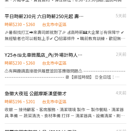
https://lin.ee/OBnhVN5 💥 私訊留下 ⌜姓名+電話 +應徵蝦皮外送時
管確認班表) ⭕工作內容 ▪外場 帶客入座→介紹、服務→商品提供
薪330」
→食材補充→確認結帳金額→收銀結帳 等 ▪內場 商品進貨、準備、
平日時薪230元 六日時薪250元起 壽司郎 台北館前路店 短期打工
5天前
整理→料理製作→提供餐點→餐具清洗→庫存盤點、出貨 等 ⭕獎金
福利 ▪生日禮券 ▪不定期活動競賽獎金 ▪一年4次考核及調薪 ▪加
時薪$230 ~ $260
台北市中正區
班費按每分鐘計算 ⭕企業魅力 ▪「以人為本」注重團隊合作及交
🎉暑假找打工➡️來壽司郎就對了🎉 💰高時薪🏰大企業🥇有保障🎊 ✔
流，採納同仁的意見，提升參與感 ▪除學習到日本商業禮儀、衛生
無經驗者也可以輕鬆上手✔ ⭕招募條件 ▪職前教育訓練，歡迎無經
知識及專業的烹飪技巧，還可接觸店鋪的經營管理，例如：成本控
驗者加入!! ▪歡迎二度就業、外籍學生、實習簽約 ▪彈性排班：
管及數據分析等專業知識 ▪升遷快速且制度完善，依努力及成果將
9:00~23:30(請於面試時與主管確認班表) ⭕工作內容 ▪外場 帶客入
Y25🍚🍱北車微風店_內/外場計時人員【YAYOI彌生軒】
2天前
有升遷加薪的機會 ▪享有完善的福利制度，加班費為5分鐘為單位
座→介紹、服務→商品提供→食材補充→確認結帳金額→收銀結帳
計算，重視員工的辛勤付出 ▪計畫拓展全台灣，讓更多人有機會品
等 ▪內場 商品進貨、準備、整理→料理製作→提供餐點→餐具清洗
時薪$230 ~ $260
台北市中正區
嚐美味平價壽司，致力成為頂尖品牌
→庫存盤點、出貨 等 ⭕獎金福利 ▪生日禮券 ▪不定期活動競賽獎
⚠️有興趣請直接提供履歷並回答應徵問題⚠️ ------------------------
金 ▪一年4次考核及調薪 ▪加班費按每分鐘計算 ⭕企業魅力 ▪「以
---------------------------------- 📆【排班時間】 ⏰全日班：
人為本」注重團隊合作及交流，採納同仁的意見，提升參與感 ▪除
10:00~22:00 (工時8Hr/天) ⏰早 班：10:00~ (當日最少4Hr) ⏰
學習到日本商業禮儀、衛生知識及專業的烹飪技巧，還可接觸店鋪
中/晚班：~22:00 (當日最少4Hr) ---------------------------------
急徵大夜班 公館摩斯漢堡徵才
4天前
的經營管理，例如：成本控管及數據分析等專業知識 ▪升遷快速且
------------------------- 【工作內容】 💪🥤《外場服務》 1. 佈置及
制度完善，依努力及成果將有升遷加薪的機會 ▪享有完善的福利制
清理餐桌、安排座位、為顧客帶位 2. 答覆有關餐飲問題，必要時提
時薪$196 ~ $201
台北市中正區
度，加班費為5分鐘為單位計算，重視員工的辛勤付出 ▪計畫拓展
供建議 3. 上水、上餐並提供有關用餐的服務 4. 收銀服務 5. 工作區域
收銀 － 接待顧客、客席服務、清潔環境 製作 － 製作餐點、清潔器
全台灣，讓更多人有機會品嚐美味平價壽司，致力成為頂尖品牌
和設備的清潔以及保養 🥦🥩《內場廚務》 1. 洗剝削切各種食材，烹
具 準備 － 蔬菜清洗、食材準備 打烊 － 清潔器具、設備清潔、刷地
飪前置備料作業 2. 各項定食及料理製作、出餐 3. 工作區域和設備的
上班時段： 早班 08-15（週五六日可上班者佳、可偶爾休假） 晚班
清潔以及保養 4. 訂貨、庫存控管學習 -------------------------------
17:00-23:00（週五六日可上班者佳、可偶爾休假） 大夜班 23:00-