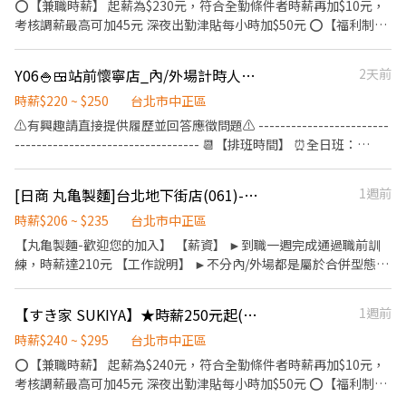
09:00~18:00 (2)晚班：18:00~22:30或23:00 (排班區間另安排休息時
⭕【兼職時薪】 起薪為$230元，符合全勤條件者時薪再加$10元，
間，週六、週日有一天可排班者尤佳。) ※彈性排班可討論喔。週六
考核調薪最高可加45元 深夜出勤津貼每小時加$50元 ⭕【福利制
與週日正常工時出勤每小時再加5圓，國定假日除外。 ✅工作時段說
度】 ★每季一次考核調薪機會 ★享有特休累積 ★免費員工餐 ★三
明：依店鋪營運需求排班；兼職人員每月可配合排班時數須達60小
節福利、生日禮金、夜班出勤津貼 ★提供員工制服及工作鞋 ★年度
Y06🍚🍱站前懷寧店_內/外場計時人員【YAYOI彌生軒】
2天前
時以上。 ✅提供免費溫馨員工餐點、交通便利通勤上班很方便。 ✅
健檢 ★勞保、健保，6％勞退提撥 ⭕【工作說明】 《內場》:餐點製
歡迎無餐飲工作經驗、對餐飲業有熱忱的您，加入三澧餐飲集團。 -
作、食材備料、進貨盤點 《外場》:接待服務顧客、收銀結帳、環境
時薪$220 ~ $250
台北市中正區
---------------------------------------------------------------------
整潔 ★開朗活潑有笑容 ★ＳＯＰ專業流程 ★無經驗可 ★提供完善
⚠️有興趣請直接提供履歷並回答應徵問題⚠️ ------------------------
------------------- 店鋪地址：台北市中正區衡陽路20號2樓(衡陽路
職前教育訓練 ⭕【經營理念】 我們是日本第一的速食連鎖ZENSHO
---------------------------------- 📆【排班時間】 ⏰全日班：
與重慶南路交叉口) 大眾運輸搭乘方式： ＊捷運板南線-西門站4號
集團，我們的理念是"消滅世界的飢餓和貧困"，目標是成為全球第
10:00~22:00 (工時8Hr/天) ⏰早 班：10:00~ (當日最少4Hr) ⏰
出口 ＊捷運淡水信義線-台大醫院1號出口 --------------------------
一的連鎖餐飲集團。 我們堅持使用安全及高品質的食材，當場現點
中/晚班：~22:00 (當日最少4Hr) ---------------------------------
--------------------------------------------------------------- 『加
[日商 丸亀製麵]台北地下街店(061)-長期兼職夥伴｜工讀生｜實習｜彈性排班
1週前
現作提供美味可口的日本國民美食-牛丼/咖哩，並以舒適衛生的用
------------------------- 【工作內容】 💪🥤《外場服務》 1. 佈置及
入三澧 成為家人』共同創造無限可能。 1998年於台灣成立-日商三
餐環境、熱情用心的服務態度、平實親民的誠懇價格，強調食品安
清理餐桌、安排座位、為顧客帶位 2. 答覆有關餐飲問題，必要時提
時薪$206 ~ $235
台北市中正區
澧餐飲集團 HUMAX ASIA，屬於日本Wondertable餐飲集團在台分
全，顧客安心。不論是單獨一人、與家人一起、朋友一起，皆可享
供建議 3. 上水、上餐並提供有關用餐的服務 4. 收銀服務 5. 工作區域
【丸亀製麵-歡迎您的加入】 【薪資】 ►到職一週完成通過職前訓
公司。 深耕台灣多年的日本與義大利美食連鎖品牌，旗下六大連鎖
受用餐的樂趣。
和設備的清潔以及保養 🥦🥩《內場廚務》 1. 洗剝削切各種食材，烹
練，時薪達210元 【工作說明】 ►不分內/外場都是屬於合併型態的
餐飲品牌包含， ★義式料理餐廳：BELLINI CAFFÈ、BELLINI
飪前置備料作業 2. 各項定食及料理製作、出餐 3. 工作區域和設備的
工作內容：製麵、煮麵、製作高湯、洗切食材備料、炸天婦羅、包
Pasta Pasta、MOLINO手工義大利麵 ★日式鍋物餐廳：Mo-Mo-
清潔以及保養 4. 訂貨、庫存控管學習 -------------------------------
飯糰、收銀結帳、洗碗、收拾餐具、環境清潔..等 【工作時間】 ►
Paradise壽喜燒 ★日式天婦羅專門店：天吉屋、吉天麩羅 全台直營
【すき家 SUKIYA】★時薪250元起(含全勤)★東門店
1週前
---------------------------- ⭕️歡迎對餐飲服務有高度的熱忱，態度
彈性排班08:30-23:00（面試時請於主管確認排班時間） 【薪資福
店鋪皆位於各大百貨商場，並持續穩定發展中。 -------------------
積極認真的在校生加入，配合各大專院校學期、學年實習業務，可
利】 1. 提供員工餐 2. 國定假日雙倍薪 3. 提供優秀同仁績效獎金 4.
時薪$240 ~ $295
台北市中正區
------------------------------------------------------- 【應徵須
與學校簽訂相關合約。 ✅2025年1-2月、6-8月、12月期間限定特別
久任獎金 5. 生日禮卷 6. 滿年資享特休假 7.福委會福利補助 ★★多項
知】 ①詳閱工作內容後，請審慎提出應徵申請。 ②履歷初審合適
⭕【兼職時薪】 起薪為$240元，符合全勤條件者時薪再加$10元，
津貼！計時人員每小時薪資額外再加10元。 ✅每月工時達成獎勵，
福利歡迎您加入我們★★
者，將邀請實體面談，初審資格不符者則不另行通知。 ③錄取的實
考核調薪最高可加45元 深夜出勤津貼每小時加$50元 ⭕【福利制
總工時達100小時以上發放500元或達150小時以上者發放1,000元。
際任用職稱及薪資，依面談結果與經驗核定職級。
度】 ★每季一次考核調薪機會 ★享有特休累積 ★免費員工餐 ★三