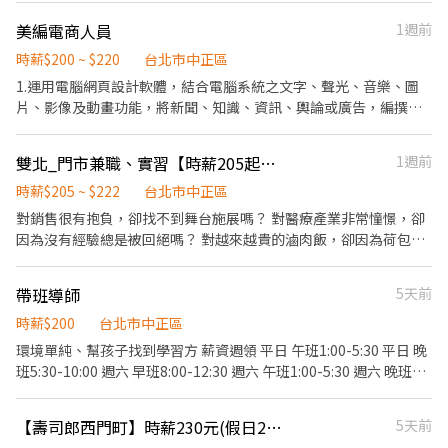
✅一天中能排班最少四小時、每周最少須提供16-20小時排班。兩周
節福利、生日禮金、夜班出勤津貼 ★提供員工制服及工作鞋 ★年度
排班一次，可彈性調整。 ✅假日能排班的兼職人員
美編電商人員
1週前
健檢 ★勞保、健保，6％勞退提撥 ⭕【工作說明】 《內場》:餐點製
作、食材備料、進貨盤點 《外場》:接待服務顧客、收銀結帳、環境
時薪$200 ~ $220
台北市中正區
整潔 ★開朗活潑有笑容 ★ＳＯＰ專業流程 ★無經驗可 ★提供完善
1.運用電腦網頁設計軟體，結合電腦系統之文字、聲光、音樂、圖
職前教育訓練 ⭕【經營理念】 我們是日本第一的速食連鎖ZENSHO
片、影像及動畫功能，將新聞、知識、資訊、輿論或廣告，編撰設
集團，我們的理念是"消滅世界的飢餓和貧困"，目標是成為全球第
計成網路媒體網頁內容 2.依照電腦輸入與輸出之多媒體功能，進行
一的連鎖餐飲集團。 我們堅持使用安全及高品質的食材，當場現點
綜合設計，並用電腦網頁設計語言撰寫程式 3.對電腦網路客戶，提
雙北_門市兼職、實習【時薪205起★無經驗可★福利優】
1週前
現作提供美味可口的日本國民美食-牛丼/咖哩，並以舒適衛生的用
供網頁設計諮詢服務及技術性建議 4.網站內容維護：包含活動網頁
餐環境、熱情用心的服務態度、平實親民的誠懇價格，強調食品安
設計、Banner設計、EDM視覺設計 5.依顧客需求設計圖片和模型並
時薪$205 ~ $222
台北市中正區
全，顧客安心。不論是單獨一人、與家人一起、朋友一起，皆可享
提供版本給客戶挑選 6.執行刊物美術編輯流程，與企劃編輯溝通協
對銷售很有抱負，卻找不到舞台施展嗎？ 對醫療產業非常憧憬，卻
受用餐的樂趣。
調版面設定，進行平面排版工作 7.外稿人員聯繫、印廠聯絡溝通檔
因為沒有經驗總是被回絕嗎？ 對越來越貴的滷肉飯，卻因為荷包縮
案傳送，並請其估價 8.將設計的圖片用繪圖軟體畫出，並將內容與
水不敢加顆蛋嗎？ 想要一份既能幫助別人，又能學習超實用的健康
圖片整合、製作刊物版型 9.立體設計，包含櫥窗陳列美工、戲劇美
管理知識的工作嗎？ 我們在找你/妳！！ 起薪205，通過考核調薪
帶班導師
5天前
工、展場美工、模型美工、道具美工、招牌美工 10.平面設計，包含
【210起】，每月額外另享月獎金！ ● 高於連鎖界的時薪 ● 促進成
報刊、雜誌及固冊之封面及版面規劃設計、內頁編排、POP美工、
長的教育訓練 ● 舒適的就業環境 ● 豐厚的各類獎金，兼職也享三
時薪$200
台北市中正區
排版美工等 11.每個社群網頁訊息與客服的回覆 12.網路上架、官網
節 ● 透明的升遷制度，轉正年資可累計 【工作內容】 （1）門市產
環境單純、幫孩子找到學習方 薪資週領 平日 午班1:00-5:30 平日 晚
後台操作、對帳 13.主管交辦事項
品銷售、顧客服務 （2）專業衛教諮詢、學習醫療相關知識 （3）醫
班5:30-10:00 週六 早班8:00-12:30 週六 午班1:00-5:30 週六 晚班
療產品銷售及陳列 （4）每月排班需80小時以上、平假日皆需輪班
5:30-10:00 週六 早班8:00-12:30 週六 午班1:00-5:30
【工作地點】：可依居住地分發 請立即按下【我要應徵】！！
【壽司郎西門町】時薪230元(假日250元起) 💰平假日工讀💪💪💪
5天前