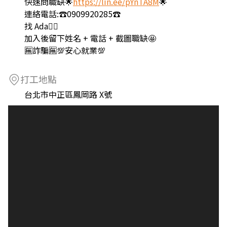
快速問職缺🌟
https://lin.ee/pYnTA8M
🌟
連絡電話:☎️0909920285☎️
找 Ada🙋‍♀️
加入後留下姓名 + 電話 + 截圖職缺🤩
🈚️詐騙🈚️💯安心就業💯
打工地點
台北市中正區鳳岡路 X號