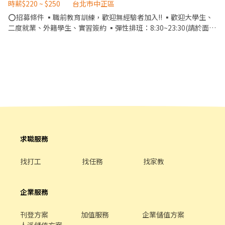
時薪$220 ~ $250
台北市中正區
⭕招募條件 ▪職前教育訓練，歡迎無經驗者加入!! ▪歡迎大學生、
二度就業、外籍學生、實習簽約 ▪彈性排班：8:30~23:30(請於面試
時與主管確認班表) ⭕工作內容 ▪外場 帶客入座→介紹、服務→商
品提供→食材補充→確認結帳金額→收銀結帳 等 ▪內場 商品進貨、
準備、整理→料理製作→提供餐點→餐具清洗→庫存盤點、出貨 等
⭕獎金福利 ▪不定期活動競賽獎金 ▪一年4次考核及調薪 (三個月就
一次調薪機會) ▪加班費按每分鐘計算 ⭕企業魅力 ▪「以人為本」
注重團隊合作及交流，採納同仁的意見，提升參與感 ▪除學習到日
本商業禮儀、衛生知識及專業的烹飪技巧，還可接觸店鋪的經營管
理，例如：成本控管及數據分析等專業知識 ▪升遷快速且制度完
善，依努力及成果將有升遷加薪的機會 ▪享有完善的福利制度，加
班費為5分鐘為單位計算，重視員工的辛勤付出 ▪計畫拓展全台
求職服務
灣，讓更多人有機會品嚐美味平價壽司，致力成為頂尖品牌
找打工
找任務
找家教
企業服務
刊登方案
加值服務
企業儲值方案