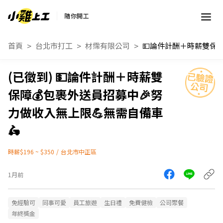
隨你開工
首頁
台北市打工
材霈有限公司
💵論件計酬＋時薪雙
保障💰包裹外送員招募中🎉努
力做收入無上限💪無需自備車
🛵
時薪$196 ~ $350
/
台北市中正區
1月前
免經驗可
同事可愛
員工旅遊
生日禮
免費健檢
公司聚餐
年終獎金