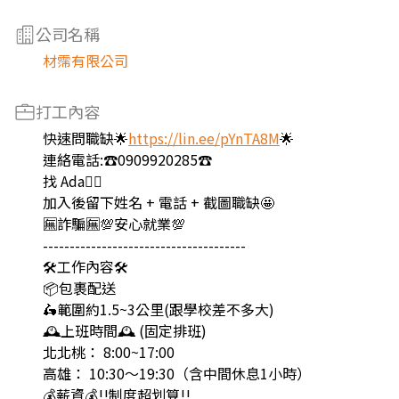
公司名稱
材霈有限公司
打工內容
快速問職缺🌟
https://lin.ee/pYnTA8M
🌟
連絡電話:☎️0909920285☎️
找 Ada🙋‍♀️
加入後留下姓名 + 電話 + 截圖職缺🤩
🈚️詐騙🈚️💯安心就業💯
--------------------------------------
🛠️工作內容🛠️
📦包裹配送
🛵範圍約1.5~3公里(跟學校差不多大)
🕰️上班時間🕰️ (固定排班)
北北桃： 8:00~17:00
高雄： 10:30～19:30（含中間休息1小時）
💰薪資💰!!制度超划算!!