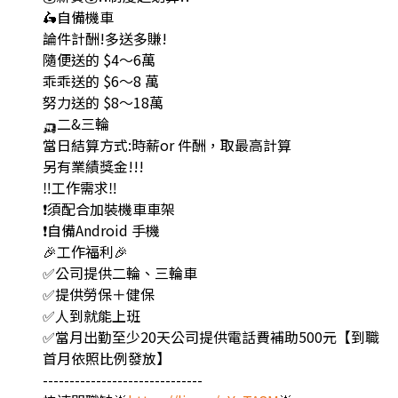
🛵自備機車
論件計酬!多送多賺!
隨便送的 $4～6萬
乖乖送的 $6～8 萬
努力送的 $8～18萬
🛺二&三輪
當日結算方式:時薪or 件酬，取最高計算
另有業績獎金!!!
‼️工作需求‼️
❗️須配合加裝機車車架
❗️自備Android 手機
🎉工作福利🎉
✅公司提供二輪、三輪車
✅提供勞保＋健保
✅人到就能上班
✅當月出勤至少20天公司提供電話費補助500元【到職
首月依照比例發放】
------------------------------