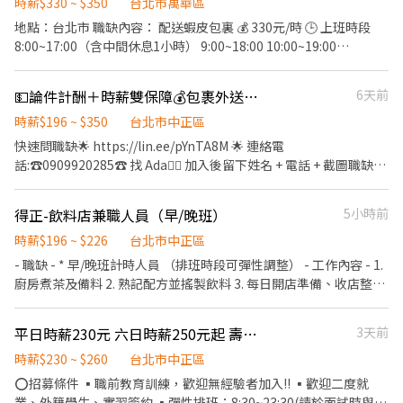
保、團保，會有要自行負擔的額度 ⭐ 營業用第三責任險補貼600元
時薪$330 ~ $350
台北市萬華區
／月 【工作時間】 排班制，每日9小時（含休息1小時） 早班：
地點：台北市 職缺內容： 配送蝦皮包裏 💰 330元/時 🕒 上班時段
08:00／08:15／08:30／08:45 中晚班：12:00-22:00（含加班1小
8:00~17:00（含中間休息1小時） 9:00~18:00 10:00~19:00
時）／12:15／12:30／12:45 【休假制度】 月排休，彈性排班
11:00~20:00 12:00~21:00 13:00~22:00 另有夜班津貼唷!!! ✅ 提供勞
保＋健保 ✅人到就能上班 ✅要有駕照、自備安卓手機、機車能裝車
💵論件計酬＋時薪雙保障💰包裹外送員招募中🎉努力做收入無上限💪無需自備車🛵
6天前
架 想要輕鬆賺、穩定上班？ 這份工作超適合你！更何況 時薪超高
啦! ━━━━━━━━━━━━━━━━━ ✅ 領薪彈性：每月15號
時薪$196 ~ $350
台北市中正區
準時發薪（可匯款/領現），亦可配合【每週領薪】，週週有錢花！
快速問職缺🌟 https://lin.ee/pYnTA8M 🌟 連絡電
✅ 距離超近：保障配送範圍在鄰近門市 3 公里內，包裹距離超近，
話:☎️0909920285☎️ 找 Ada🙋‍♀️ 加入後留下姓名 + 電話 + 截圖職缺🤩
不用跨縣市奔波！ ✅ 輕鬆上手：免經驗沒關係！APP自動排好流暢
🈚️詐騙🈚️💯安心就業💯 🛠️工作內容🛠️ 📦包裹配送 🛵範圍約1.5~3公
路線，不排斥看導航、有駕照就能做！ ✅ 免收費用：求職絕無仲介
里(跟學校差不多大) 🕰️上班時間🕰️ (固定排班) 北北桃：
得正-飲料店兼職人員（早/晚班）
5小時前
費！無任何前後期費用，有問就有機會！
8:00~17:00 高雄： 10:30～19:30（含中間休息1小時） 💰薪資💰!!制
━━━━━━━━━━━━━━━━━ ⚠️ 【上工前的兩大硬性小紅
度超划算!! 🛵自備機車 論件計酬!多送多賺! 隨便送的 $4～6萬 乖乖
時薪$196 ~ $226
台北市中正區
線】 ━━━━━━━━━━━━━━━━━ 為了讓配送系統順暢破
送的 $6～8 萬 努力送的 $8～18萬 🛺二&三輪 時薪制：196元起 當
- 職缺 - * 早/晚班計時人員 （排班時段可彈性調整） - 工作內容 - 1.
關，請確認符合以下兩點喔： 1. 必須自備「安卓 (Android) 手
日結算方式:時薪or 件酬，取最高計算 另有業績獎金!!! ‼️工作需求‼️ ❗️
廚房煮茶及備料 2. 熟記配方並搖製飲料 3. 每日開店準備、收店整理
機」：因為外送系統目前僅支援安卓系統（用空機或分享網路也可
須配合加裝機車車架 ❗️自備Android 手機 🎉工作福利🎉 ✅公司提供
4. 櫃檯點餐、收銀、出杯 5. 工作站清潔、協助整理物料 - 公司福利 -
以唷！）。 2. 需配合安裝機車專用貨架與大菜籃（公司會協助指
二輪、三輪車 ✅提供勞保＋健保 ✅人到就能上班 ✅當月出勤至少20
* 完善的職前訓練 * 上班期間純茶免費喝 * 飲料全品項折扣優惠 * 每
引）。 ━━━━━━━━━━━━━━━━━ 📩 【火速卡位應徵流
平日時薪230元 六日時薪250元起 壽司郎台北館前路店 開早閉店兼職
3天前
天公司提供電話費補助500元【到職首月依照比例發放】 快速問職
兩月一次員工聚餐 * 通過吧台考試依表現調薪 * 每季團體業績獎金 *
程】 ➊ 點擊填寫廠商制式履歷（1分鐘完成，快速安排送審）： 👉
缺🌟https://lin.ee/pYnTA8M🌟 連絡電話:☎️0909920285☎️ 找 Ada
同事可愛、好相處 - 招募條件 - * 具備守時觀念（不遲到、早退、請
時薪$230 ~ $260
台北市中正區
https://reurl.cc/V292KN 🔒 【隱私防線】個資僅供廠商審核，敏感
🙋‍♀️ 加入後留下姓名 + 電話 + 截圖職缺🤩 🈚️詐騙🈚️💯安心就業💯
假） * 細心且負責任 * 長期且穩定配合排班
⭕招募條件 ▪職前教育訓練，歡迎無經驗者加入!! ▪歡迎二度就
欄位（身分證/詳細地址）錄取前皆可先不填！ ➋加入留言： 👉
業、外籍學生、實習簽約 ▪彈性排班：8:30~23:30(請於面試時與主