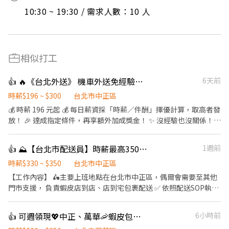
10:30 ~ 19:30 / 需求人數：10 人
相似打工
👍 🔥《台北外送》 機車外送免經驗！穩定收入一次滿足！
6天前
時薪$196 ~ $300
台北市中正區
💰 時薪 196 元起 💰 每日薪資採「時薪／件酬」擇優計算，取高者發
放！ 🎉 達成指定條件，再享額外加成獎金！ ✨ 沒經驗也沒關係！
公司提供三輪車，配送 App 會協助規劃路線，新手也能快速上手！
📦 工作內容 ✔ 騎乘公司提供的電動三輪車配送包裹 ✔ 門市取貨後
👍 ⛰️【台北市配送員】時薪最高350元｜自備機車｜獎金多｜中正區
1週前
配送至顧客指定地點 ✔ 配送範圍固定，工作單純好上手 🕒 上班時間
08:00－17:00（含休息 1 小時） ✔ 固定排班 📋 應徵條件 ✔ 使用
時薪$330 ~ $350
台北市中正區
Android 手機 ✔ 具普通重型機車駕照 🎁 員工福利 ✅ 公司提供三輪
【工作內容】 🛵主要上班地點在台北市中正區，偶爾會需要至其他
車 ✅ 勞保、健保 💪 加入我們的優勢 ✔ 保障貨量 ✔ 不用搶單 ✔ 固定
門市支援， 負責蝦皮店到店、店到宅包裹配送 ✅ 依照配送SOP執行
區域配送 ✔ 穩定收入 ✔ 完整保險保障 📩 有興趣歡迎私訊了解工作
工作 【工作條件】 ✔ 具普通重型機車駕照、自備安卓手機（配送
內容及面試資訊！
APP使用） ✔ 自備機車者佳（需保營業用第三責任險） ✔ 配合排班
👍 可週領現💖中正、萬華🦐蝦皮包裏外送員/免經驗 💰時薪330~350
6小時前
制度 【薪資福利】 ⭐ 符合獎勵條件時，時薪330~350元 ⭐ 提供勞健