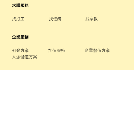
求職服務
找打工
找任務
找家教
企業服務
刊登方案
加值服務
企業儲值方案
人派儲值方案
關於我們
品牌介紹
家教服務
最新公告
平台規範
幫助中心
合作提案