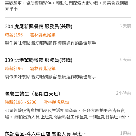
起，公司提供年度健檢照顧你的健康 ◆ 保險：除勞、健、勞退外，
喜歡騎車，協助餐廳夥伴，轉動油門探索大街小巷，將美食送到顧
公司更為你投保團保維護你的安全 ◆ 員工用餐折扣：兼職夥伴當日
客手中
任職滿4小時，即享有85折員購折扣；組長當日任職每四小時享有乙
餐員餐 ◆ 生日/節慶禮卷： 你生日我慶祝，生日當月我們提供你品
204 虎尾新興餐廳 服務員(兼職)
2天前
牌禮卷 讓生日更有溫度 你過節我共歡，重要節慶我們提供你福利禮
券 好好與家人歡慶 你旅遊我贊助，每年職福會提供你旅遊津貼 好好
時薪$196
雲林縣虎尾鎮
享受幸福人生 ◎ 詳細工作時間於面試時告知
製作美味餐點 親切服務顧客 餐廳運作的最佳幫手
339 北港華勝餐廳 服務員(兼職)
6天前
時薪$196
雲林縣北港鎮
製作美味餐點 親切服務顧客 餐廳運作的最佳幫手
包裝工讀生（長期白天班）
2小時前
時薪$196 ~ $206
雲林縣虎尾鎮
公司經營販售寵物用品及生活相關商品， 在各大網拍平台皆有賣
場。 網拍出貨人員 上班期間需站著工作 星期一到星期日輪班 (因工
作地點在鐵皮屋倉庫內， 環境會比較悶熱，投履歷前請先評估身體
狀況) 主要工作內容： 1.依據出貨單撿貨 2.訂單包裝及分類 3.進貨檢
龜記茗品-斗六中山店 餐飲人員 早班人員 正
1週前
查與入庫 4.倉庫庫存盤點及歸位 （需搬重，重物約15~25KG，並非