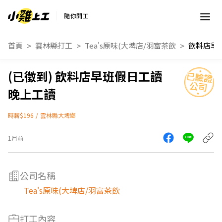
隨你開工
首頁
雲林縣打工
Tea's原味(大埤店/羽富茶飲
飲料店早班假日工讀
晚上工讀
時薪$196
/
雲林縣大埤鄉
1月前
公司名稱
Tea's原味(大埤店/羽富茶飲
打工內容