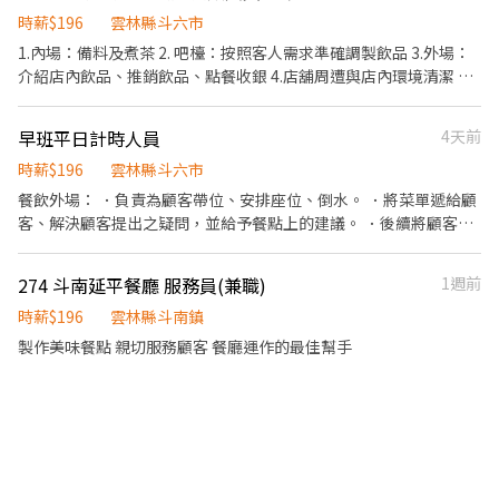
常態搬重物） 5.環境整潔維持 6.配合各項交辦事項 工作時段：
時薪$196
雲林縣斗六市
9:00-12:00 13:00-18:00 有勞保、勞退6%、職災保險 薪水時薪196
1.內場：備料及煮茶 2. 吧檯：按照客人需求準確調製飲品 3.外場：
元（依照法定薪資） 需要細心認真、反應靈敏、抗壓性高 表現佳、
介紹店內飲品、推銷飲品、點餐收銀 4.店舖周遭與店內環境清潔 5.
配合度高將會視工作狀況發放獎金。
外送服務
早班平日計時人員
4天前
時薪$196
雲林縣斗六市
餐飲外場： ．負責為顧客帶位、安排座位、倒水。 ．將菜單遞給顧
客、解決顧客提出之疑問，並給予餐點上的建議。 ．後續將顧客點
餐訊息通知廚房做餐，或可進行簡易餐飲之料理，如：烤土司或調
配飲料等。 ．於顧客用餐完畢後，負責收拾碗盤與清理環境。 ．並
274 斗南延平餐廳 服務員(兼職)
1週前
負責結帳、收銀等工作。 餐飲內場： ．擔任廚師的助手，處理烹飪
前與烹飪中之準備工作與其他餐廳相關事務。 ．負責洗、剝、削、
時薪$196
雲林縣斗南鎮
切各種食材。 ．負責清理工作環境、設備和餐具。 ．準備不同餐點
製作美味餐點 親切服務顧客 餐廳運作的最佳幫手
所需要的食材。 ．協助測量食材的容量與重量。 ．負責擺盤、打包
外帶服務。