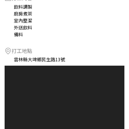
飲料調製
廚房煮茶
室內整潔
外送飲料
備料
打工地點
雲林縣大埤鄉民生路13號