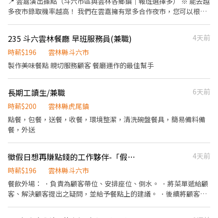
📍 雲嘉演出據點（斗六市區與雲林各鄉鎮｜報班選擇多） ※ 能去越
所需要的食材。 ．協助測量食材的容量與重量。 ．負責擺盤、打包
多夜市錄取機率越高！ 我們在雲嘉擁有眾多合作夜市，您可以根據
外帶服務。
交通便利性與個人喜好自行挑選： 🔥 時薪 196 元場地： ・斗六
觀光夜市（雲林縣斗六市）｜週三、週六 ・斗六成功夜市（雲林
235 斗六雲林餐廳 早班服務員(兼職)
4天前
縣斗六市）｜週三、週六 ・西螺（雲林縣西螺鎮）｜週四、週日
・崙背（雲林縣崙背鄉）｜週二、週五 ・莿桐（雲林縣莿桐
時薪$196
雲林縣斗六市
鄉）｜週五 ・土庫（雲林縣土庫鎮）｜週一 ……更多場地無法
製作美味餐點 親切服務顧客 餐廳運作的最佳幫手
列舉，請見諒。 🚇 交通：斗六市區與雲林各鄉鎮，下課下班順路上
工。 班表上沒有列出的夜市或場地也能報名嗎？當然可以！ 只要您
長期工讀生/兼職
6天前
有想去的夜市、商圈或適合演出的地點，歡迎主動洽詢，我們都可
以為您協調排班，讓您在最熟悉、最方便的地方工作。 🌟 工作亮
時薪$200
雲林縣虎尾鎮
點：傳遞幸福與正能量 ・自主報班制：上班時間與地點由您決定，
點餐，包餐，送餐，收餐，環境整潔，清洗碗盤餐具，簡易備料備
依每週行程、體力狀況靈活報名，享受真正的「工作自由」。 ・新
餐，外送
手友善機制：擔心體力不支？沒關係！新人可先報名 1～2 小時嘗試
看看，確認適應後再開始長期排班。 ・天天有場次：週一至週日每
天都有場次可報名，多點任您挑選，想賺錢、想運動隨時都有機
徵假日想再賺點錢的工作夥伴-「假日計時」
4天前
會。 ・邊賺錢邊健身：適合愛活動、想瘦身的夥伴。穿著可愛布偶
時薪$196
雲林縣斗六市
裝與民眾互動，成就感滿分。 ・大方展現自我：只要您覺得可愛，
餐飲外場： ．負責為顧客帶位、安排座位、倒水。 ．將菜單遞給顧
跳舞、揮手、搞怪、拍照互動都大受歡迎。 📋 招募說明 ・合作模
客、解決顧客提出之疑問，並給予餐點上的建議。 ．後續將顧客點
式：歡迎短期體驗、長期穩定合作。 ・新手試作：初次報班請註明
餐訊息通知廚房做餐，或可進行簡易餐飲之料理，如：烤土司或調
「新人」，可先安排 1～2 小時體驗。 ・適合對象：性格開朗、喜
配飲料等。 ．於顧客用餐完畢後，負責收拾碗盤與清理環境。 ．並
歡小孩、體力耐力佳者。 ・可跨場次排班者優先（一週能配合 3 天