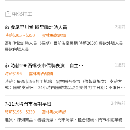
相似打工
👍 虎尾野川堂 徵早晚計時人員
2週前
時薪$205 ~ $250
雲林縣虎尾鎮
野川堂徵計時人員（長期）目前沒徵暑期 時薪205起 餐飲外場人員
餐飲內場人員
👍 時薪196西螺夜市偶裝表演｜自主報班・無經驗可
1週前
時薪$196
雲林縣西螺鎮
時薪：最高 $196 打工地點：雲林縣各夜市（依報班場次） 支薪方
式：匯款 支薪日：24小時內匯款或以現金支付 打工日期：不限日期
（短時數／長短期皆可） 打工時間：18:00～21:00（部分場次至
22:00） 需求人數：10 人
7-11大埤門市長期早班
2小時前
──────────────────── 🎪 職位亮點 穿上偶裝
在夜市跟大家互動、拍照，做的是義演團的演出，不是發傳單、不
時薪$196 ~ $230
雲林縣大埤鄉
是推銷。當天做完當天領錢。 🧸 專屬裝備制（重要） 錄取後配發一
進貨、陳列商品、機器清潔、門市清潔、櫃台結帳、門市相關業務
套「專屬於你」的裝備，自己保管、自己使用，不跟別人共用。因