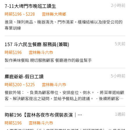
為裝備專人專套，我們只收能穩定配合的夥伴——一週至少要能上三
7-11大埤門市晚班工讀生
2小時前
天，且需能獨自上工、自行載運裝備。只想偶爾做一天的，這個職
缺不適合。 🗓 自主報班制 沒有固定班表，也不排你的時間，場次自
時薪$196 ~ $228
雲林縣大埤鄉
己挑（每週三天以上）。臨時有事提前說一聲就好，不扣錢、不記
進貨、陳列商品、機器清洗、門市清潔，櫃檯結帳以及接受公司的
點。 🌙 雲林每週固定場次 ・週一：土庫 ・週二：斗六觀光夜市、
專業訓練
崙背 ・週三：斗六成功夜市 ・週四：西螺 ・週五：莿桐、崙背、虎
尾 ・週六：斗南、斗六觀光夜市、斗六成功夜市 ・週日：西螺、斗
六觀光夜市 天天有場，任你挑三天以上；鄰近的嘉義場次也可跨區
157 斗六民生餐廳 服務員(兼職)
5天前
報班。 💰 薪資單純 雲林全區同一費率，時薪最高 $196，不分場
時薪$196
雲林縣斗六市
地、不分遠近，沒有底薪抽成那些複雜算法。當天做完當天結，24
製作美味餐點 親切服務顧客 餐廳運作的最佳幫手
小時內匯款或現場付現。 🌱 新手友善機制 完全沒經驗可以來。第一
次先做 1~2 小時試作，教你怎麼穿、怎麼動、怎麼跟客人互動，試
作一樣算錢。覺得不適合，做完那次就好，不勉強、不綁約。 😄 適
麋鹿爺爺-假日工讀
5小時前
合對象 ・學生、二度就業、想賺外快的上班族都歡迎 ・不需要口才
時薪$200 ~ $225
雲林縣斗六市
好，會揮手、會互動鞠躬就夠 ・有機車等交通工具、能載運裝備、
能獨自上工 ・能穩定一週上三天以上、願意自己保管專屬裝備 📍 面
餐飲外場： ．負責為顧客帶位、安排座位、倒水。 ．將菜單遞給顧
試資訊 面試安排在雲林場次現場（依上方場次表擇一），談完直接
客、解決顧客提出之疑問，並給予餐點上的建議。 ．後續將顧客點
看到現場長怎樣，當天就能決定要不要試作。 👉 應徵後我們會在
餐訊息通知廚房做餐，或可進行簡易餐飲之料理，如：烤土司或調
24 小時內主動聯絡您，先聊 5 分鐘確認狀況再約面試。
配飲料等。 ．於顧客用餐完畢後，負責收拾碗盤與清理環境。 ．並
時薪196【雲林各夜市布偶裝表演｜自主報班・無經驗可
1週前
負責結帳、收銀等工作。 餐飲內場： ．擔任廚師的助手，處理烹飪
前與烹飪中之準備工作與其他餐廳相關事務。 ．負責洗、剝、削、
時薪$196
雲林縣斗六市
切各種食材。 ．負責清理工作環境、設備和餐具。 ．準備不同餐點