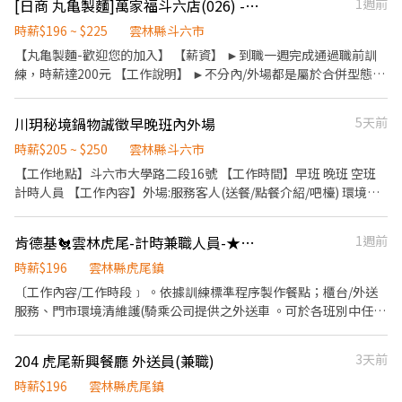
[日商 丸亀製麵]萬家福斗六店(026) - 長期兼職夥伴｜工讀生｜彈性排班
1週前
負責結帳、收銀等工作。 餐飲內場： ．擔任廚師的助手，處理烹飪
以上尤佳）。 ・布偶裝、道具、飲水公司全部提供，自己不用準備
前與烹飪中之準備工作與其他餐廳相關事務。 ．負責洗、剝、削、
時薪$196 ~ $225
雲林縣斗六市
任何東西，也不用先付任何費用。 ・全台皆有團隊：桃城義演團服
切各種食材。 ．負責清理工作環境、設備和餐具。 ．準備不同餐點
務範圍涵蓋全台灣。除了北北基桃，中彰雲嘉南、高屏亦有據點，
【丸亀製麵-歡迎您的加入】 【薪資】 ►到職一週完成通過職前訓
所需要的食材。 ．協助測量食材的容量與重量。 ．負責擺盤、打包
歡迎各地夥伴加入或介紹朋友！ 📝 面試怎麼進行 面試就在夜市現
練，時薪達200元 【工作說明】 ►不分內/外場都是屬於合併型態的
外帶服務。
場，只需要配合 1 個小時，不用整場，當天就能看到實際工作的樣
工作內容：製麵、煮麵、製作高湯、洗切食材備料、炸天婦羅、包
子，覺得合適再繼續排班，不勉強。
飯糰、收銀結帳、洗碗、收拾餐具、環境清潔..等 【工作時間】 ►
川玥秘境鍋物誠徵早晚班內外場
5天前
彈性排班08:30-23:00（面試時請於主管確認排班時間） 【薪資福
利】 1. 提供員工餐 2. 國定假日雙倍薪 3. 提供優秀同仁績效獎金 4.
時薪$205 ~ $250
雲林縣斗六市
久任獎金 5. 生日禮卷 6. 滿年資享特休假 7.福委會福利補助 ★★多項
【工作地點】斗六市大學路二段16號 【工作時間】早班 晚班 空班
福利歡迎您加入我們★★
計時人員 【工作內容】外場:服務客人(送餐/點餐介紹/吧檯) 環境設
備整理(開班/收尾打掃) 《主管交代事項》 內場:出餐崗位(火鍋/海
鮮/肉區/熟食區) 《主管交代事項》 【薪資】時薪205～250（視能
肯德基🐔雲林虎尾-計時兼職人員-★彈性周排班★-$196-$201"-享外送獎金
1週前
力調整） 👏歡迎喜愛帶動歡樂氣氛具有服務熱忱的夥伴加入行列 專
門負責活動表演另有當月激勵獎金 《需帶動現場氣氛與客人互動》
時薪$196
雲林縣虎尾鎮
國定假日雙薪～ 每日皆有供餐～
〔工作內容/工作時段﹞ 。依據訓練標準程序製作餐點；櫃台/外送
服務、門市環境清維護(騎乘公司提供之外送車 。可於各班別中任選
4-6小時彈性排班(班別依據面試餐廳需求為主 ﹝薪資福利﹞ ★ 基本
時薪：$196 "起" ★ 津貼福利 ◆ 外送津貼$10元/14元/趟；外送趟
204 虎尾新興餐廳 外送員(兼職)
3天前
次越多賺越多~~ ◆ 值班津貼：每小時20元(晉升組長後 ◆ 早、晚班
津貼：23:00-07:00（每小時享有50-80元津貼 ◆ 健檢：任職滿一年
時薪$196
雲林縣虎尾鎮