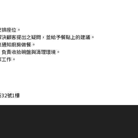
安排座位。
解決顧客提出之疑問，並給予餐點上的建議。
息通知廚房做餐。
，負責收拾碗盤與清理環境。
等工作。
32號1樓