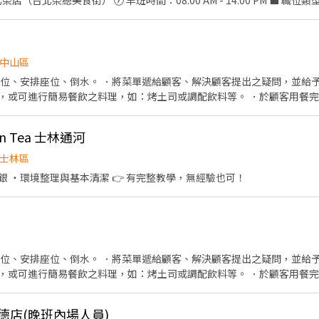
料、炸物、餐點製作） • 外場服務（點餐、送餐、簡單收銀） 📅 排班方式：排班
中山區
帶位、安排座位、倒水。 ．將菜單遞給顧客、解決顧客提出之疑問，並給予
，或可進行簡易餐飲之料理，如：烤土司或調配飲料等。 ．於顧客用餐
（依據班表安排4~8小時） ②晚班
 ◎獎金福利 •生日餐卷 。 訂位獎金 一年4次
n Tea 士林通河
一次，調 菥漲幅3~10元不等 加班費30分鐘為單位計算
士林區
 ・環境整理與基本清潔 👉 有完整教學，無經驗也可！
帶位、安排座位、倒水。 ．將菜單遞給顧客、解決顧客提出之疑問，並給予
，或可進行簡易餐飲之料理，如：烤土司或調配飲料等。 ．於顧客用餐
銀等工作。 餐飲內場： ．擔任廚師的助手，處理烹飪前與烹飪中之準備工
材。 ．負責清理工作環境、設備和餐具。 ．準備不同餐點所需要的食材。
承德店(晚班內場人員)
外帶服務。