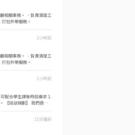
廳相關事務。 ．負責清理工
、打包外帶服務。
2小時前
、打包外帶服務。
2小時前
透過
.晉升訓練(時薪娛樂經理培訓
21分鐘前
：年度員工健檢(不含新進人