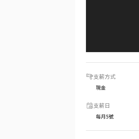
支薪方式
現金
支薪日
每月5號