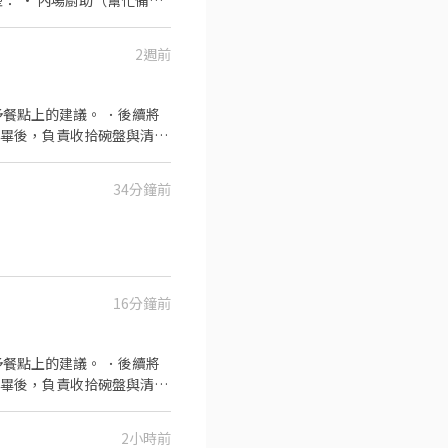
制／長期為主 💰 薪資待遇：200元起
2週前
餐點上的建議。 ．後續將
完畢後，負責收拾碗盤與清理
34分鐘前
16分鐘前
餐點上的建議。 ．後續將
完畢後，負責收拾碗盤與清理
作與其他餐廳相關事務。 ．
 ．協助測量食材的容量與
2小時前