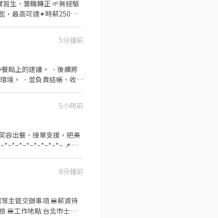
實習生、兼職轉正 🌱無經驗
境安全執行與維護 📍店
5分鐘前
餐點上的建議。 ．後續將
高拿越多 ❖任職滿半年生日禮金 ❖春節紅包 ❖介紹獎金 -短期勿試-
環境。 ．並負責結帳、收銀
量與重量。 ．負責擺盤、打
5小時前
： 笑容出餐、接單支援，把美
上
8分鐘前
辦事項 🍔薪資待