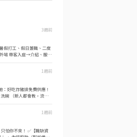
3週前
供餐點→餐具清洗→環境整理
1週前
遷快速且制度完善，依努力及
 ▪計畫拓展全台灣，讓更多
吃飽飽：好吃炸豬排免費供應！
員工制服 ⑧任職一年後提供
1週前
只怕你不來！ ✅【職缺資