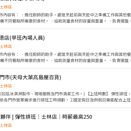
士林區
作內容有： ．擔任廚師的助手，處理烹飪前與烹飪中之準備工作與其他餐
準備不同餐點所需要的食材。 ．協助測量食材的容量與重量。 ．負責擺盤
承德店(早班內場人員)
士林區
與其他餐廳相關事務。 ．負責清理工
準備不同餐點所需要的食材。 ．協助測量食材的容量與重量。 ．負責擺盤
門市(天母大葉髙島屋百貨)
士林區
現場服務及門市清潔工作。) 【上班時數】 彈性排班，可配合學生課後時段需求 1.
市營業需求進行排班工時規劃。 2.國定假日及例假日需能配合上班。 【培訓規劃】 我們
顧客無與倫比的冰淇淋體驗 1.新進學習訓練(教室課程/實作課程訓練) 2
場夥伴 | 彈性排班｜士林店｜時薪最高250
休假制度：特休假、育嬰假、陪產假、家庭照顧假、生理假等等 3.健康相關
費享用冰淇淋、員工折扣、生日福利、三節禮金(品)、福委會福利
士林區