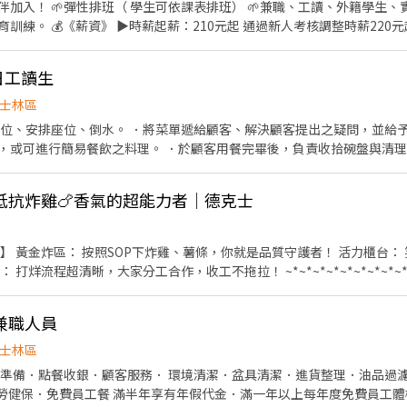
伴加入！ 🌱彈性排班（ 學生可依課表排班） 🌱兼職、工讀、外籍學生、
20元起，最高可達✦時薪250元
簡易小菜備料與甜點飲料製作 ○完成主管交付事項 ○營業前後衛生、食安、環
日工讀生
內，機車好停。 ⏰《可排班時段》 中班/晚班/全天班 ➡︎月排班制，實際排
，用力給） ❖員工制服（暖時尚） ❖免費供餐（只
士林區
❖不定時聚餐 ❖任職滿半年體檢費用補助 🧚🏽️《獎金》 ❖每月工時達成獎金300～
帶位、安排座位、倒水。 ．將菜單遞給顧客、解決顧客提出之疑問，並給予
1600元 ❖每月業績達成獎金，業績衝越
，或可進行簡易餐飲之料理。 ．於顧客用餐完畢後，負責收拾碗盤與清理
環境、設備和餐具。 ．準備不同餐點所需要的食材。 ．協助測量食材的容
抵抗炸雞🍗香氣的超能力者｜德克士
手】 黃金炸區： 按照SOP下炸雞、薯條，你就是品質守護者！ 活力櫃台
工合作，收工不拖拉！ ~*~*~*~*~*~*~*~*~*~*~*~*~*~*~*~*~*~ 📌
驗佳，具備供膳體檢者更佳，沒經驗願意學也歡迎！ ☑︎至少需配合五場以
0 天母 9/11 17:00-21:30 天母 9/16 17:00-
兼職人員
9/18 17:00-21:30 ~*~*~*~*~*~*~*~*~*~*~*~*~*~*~*~*~*~ 📌【薪資計算】 時薪：220元/小
T恤：紅色或黑色 褲子：深色/黑色長褲 鞋子：黑色防滑（打烊會
士林區
準備．點餐收銀．顧客服務． 環境清潔．盆具清潔．進貨整理．油品過濾等主管交