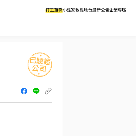
打工兼職
小雞家教
雞地台
最新公告
企業專區