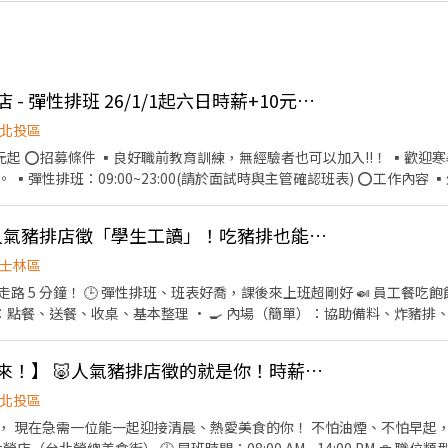
👍 ❤️【壽司郎】天母店 - 彈性排班 26/1/1起六日時薪+10元🍣時薪215元起
北投區
、假日兼職、二度
9:00~23:00(請於面試時與主管確認班表) ⭕工作內容 ▪外場 帶客入座→介紹、服務
結帳→收銀結帳......等 ▪內場 商品進貨、準備、整理→餐點製作→提
👍 時薪$215🍱 士林人氣豬排店徵「學生工讀」！吃豬排也能賺學費 💰
還可接觸店鋪的經營管理，例如：成本控管及數據分析等專業知識 ▪升
士林區
▪享有完善的福利制度，加班費為5分鐘為單位計算，重視員工的辛勤付出
走路 5 分鐘！ 🕒 彈性排班、班表好喬，課後來上班超剛好 🍛 員工餐
每分鐘為單位計算) ②勞保、健保、意外險 ③每月提撥
年假按照勞基法規定 ⑤颱風天出勤津貼補助 ⑥員工店內用餐折扣 ⑦提供
👍 🍳【早班夥伴看過來！】 🐷人氣豬排店徵的就是你！時薪220
北投區
， 現在急需一位能一起迎接清晨、熱愛美食的你！ 不怕油煙、不怕早起，