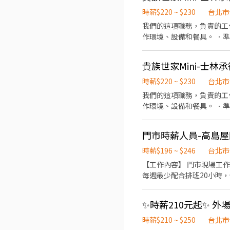
時薪$220 ~ $230
台北市
我們的這項職務，負責的工
作環境、設備和餐具。 ．
貴族世家Mini-士林
時薪$220 ~ $230
台北市
我們的這項職務，負責的工作內容有： ．擔任廚師的助手，處理烹飪前與烹飪中之準備工作
作環境、設備和餐具。 ．
門市時薪人員-高島屋
時薪$196 ~ $246
台北市
【工作內容】 門市現場工作(包括冰淇淋製作、
每週最少配合排班20小時，依各門
每個階段的學習訓練，來創造
課程) 【福利】 我們會依公司的經營成果，規劃員工福利讓夥伴和公司一起成長 1.保險制度：勞保、健保、團保(意外險)、職災
✨時薪210元起✨ 外
保險、退休金提撥6% 2.
員體檢) 4.其他：上班免
時薪$210 ~ $250
台北市