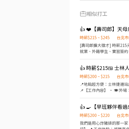
相似打工
時薪$215 ~ $245
台北市
[壽司郎擴大徵才] 時薪215元起 ⭕招募條件 ▪良好職前教育訓練，無經驗者也可以加入!!！ ▪歡迎寒暑假打工
就業、外籍學生、實習簽約。 ▪彈性排班：0
→飲料提供→餐具清洗→桌邊
維護......等 ⭕獎金福利 ▪生日禮券 ▪不定期活動競賽獎金 ▪一年4次考核及調薪！！ ▪加班費按每分鐘計算 ▪提供機車停車，上
班免煩惱車位！ ⭕企業魅力 ▪「以人為本」注重團隊合作及交流，採納同仁的意見，提升參與感 ▪除學習到日本商業禮儀、衛
生知識及專業的烹飪技巧，
時薪$200 ~ $215
台北市
成果將有升遷加薪的機會 
📍地點超方便：士林捷運站
人有機會品嚐美味平價壽司，致力成為頂尖品牌 ⭕基本保障 ①加班費(以
📌【工作內容】 • 🍽️ 外場：點餐、送餐、收桌、基本整理 • 🍳 內場（簡單）：協助備料、炸豬排、洗碗 （新人都會教，流程
勞工退休新制6% ④特休／
標準好上手） 🧑‍🎓【我們適合你，如果你是…】 ✅ 學生，想利用課餘打工 ✅ 有責任感、不怕忙、肯學習 ✅ 喜歡有活力、大家互
免費健檢
相 cover 的工作氣氛 💰【薪資福利】 •💵 時薪 $200 起（依表現調薪） •🧋 免費員工餐 •🕐 彈性排班（平日午餐 / 晚餐 / 假日
都可排） •🎁 員工推薦獎金、節日禮品、生日加碼餐！ ❤️ 店內氣氛輕鬆、學長姐都會教，沒經驗也 OK 這裡是你的第二個家
（還有免費豬排🍤）
時薪$200 ~ $220
台北市
我們是用心炸豬排的那一家