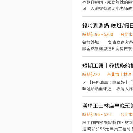
🌱歡迎親切、服務熱忱的夥
可。入職會有親切小老師教育訓練。 💰《薪資》 ▶時薪起薪：210元起 通過新人考核調整時薪2
以上（含獎金）✦ ✦熱烈邀請積極、願意接受培訓的好夥伴✦ 💁🏻‍♀️《工作內容》 ○顧客服務：帶位、收送餐、收銀、介紹等基本
接待 ○準備餐盤、餐盒 ○
錢吟涮涮鍋-晚班/假
舖地點交通非常便利、離士林捷運站、公車站牌2分鐘
班時段可以面談，依據情況彈性調整排班。 🧚🏻‍♀️《福利》 ❖考核調薪（認真
時薪$196 ~ $200
台北市
胖不瘦） ❖尾牙 ❖員購優惠 ❖春節店休 
餐飲外場： ．負責為顧客
顧客點餐訊息通知廚房做餐
等工作。 ．負責清理工作
包外帶服務。
短期工讀｜尋找能夠
時薪$220
台北市士林區
📌 【任務清單：簡單好上
味遞給熱血球迷。 收尾大隊： 打烊流程超清晰，大家分
【加分條件】 ☑︎有餐飲經
~*~*~*~*~*~*~*~*~*~*~*~*~*~*~*~*~*~ 📌【檔期／時間】 天母 8/6 17:00-21:3
漢堡王士林店早晚班
21:30 天母 9/17 17:00-21:30 天母 
時 ~*~*~*~*~*~*~*~*~*~*~*~*~*~*~*~*~*~ 📌【服裝】 短袖
時薪$196 ~ $201
台北市
洗地)
🍔工作內容 餐點製作．材料
遇 時薪$196元 🍔員工福利 勞健保．免費員工餐 滿半年享有年假代金．滿一年以上每年度免費員工體檢 🍔工作地點 台北市士林