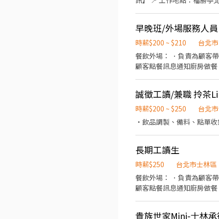
訊】 📍 工作地點：福勝亭北榮店（台北榮總美食街） 🕖 早班時間：08:00 AM - 14:00 PM 💼 職位類型： • 內場廚助（幫忙備
早晚班/外場服務人員
時薪$200 ~ $210
台北市
餐飲外場： ．負責為顧客
顧客點餐訊息通知廚房做餐
環境。 ．並負責結帳、收銀等工作。 • 能配合下述任一條件者優先： ①早班11::30~21:30
17:30~24:00（依據班表安排4~ 8小時） ③夜班21:00~01:00 假日早晚班都有缺人手
誠徵工讀/兼職 拎茶Li
考核，每3個月就有機會調薪
時薪$200 ~ $250
台北市
・飲品調製、備料、點單收銀
長期工讀生
時薪$250
台北市士林區
餐飲外場： ．負責為顧客
顧客點餐訊息通知廚房做餐
環境。 ．並負責結帳、收
負責洗、剝、削、切各種食
貴族世家Mini-士林
重量。 ．負責擺盤、打包