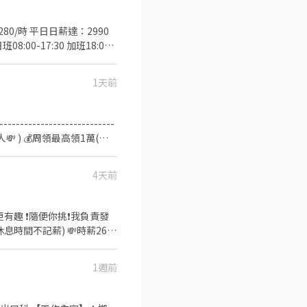
280/時 平日日薪達：2990
班08:00-17:30 加班18:00-
通車: 桃園高鐵 民權西路捷運站 ▪️提供日
 ▪️提供員工宿舍免押金免水
1天前
式： 加上我的官方：tseng0411 電
人💸 ) 💰周領最高領1萬(對
------------------
OmnW 加入請提供姓名｜電話｜職缺即可
4天前
我負責發
間不記薪) 💸時薪260
:00 午13班：13:00－20:00
1週前
：08:00 - 17:00｜時