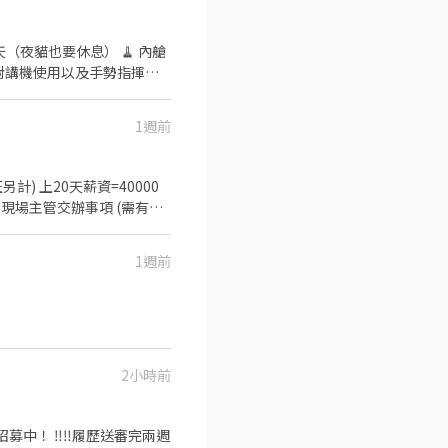
延發薪，其餘月結） ✅可日
【快速應徵】▂▂ ❤️找工作
話+截職缺圖片】❤️
夜貓也要休息） 🧹 內艙
0-06:30 ｜須輪午班(不含加班
1週前
=40000
1週前
235#14
2小時前