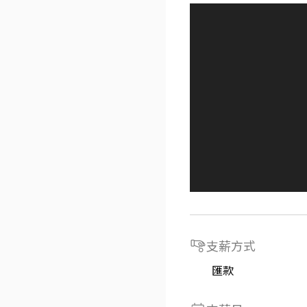
支薪方式
匯款