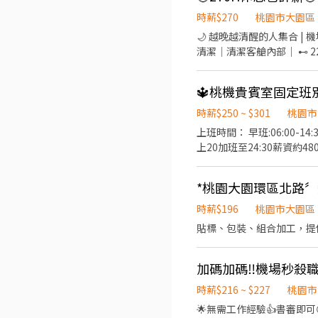
當 領薪方式】每月10日發
領：1430元，下班當日匯
時薪$270
桃園市大園區
找【傑報】 ❤️+好友 ID：@08
🌙 越晚越清醒的人集合 | 機場航
清潔｜清潔客艙內部｜ ⊷ 22:30－06:30｜270/H 🚦 巡邊人員｜
⊷06:00-14:30 ｜須輪午班
45,000) 📍 大園 航勤南
🔱桃機貴賓室固定班
時薪$250 ~ $301
桃園市
上班時間： 早班:06:00-14:30(有時
上20加班至24:30薪資約48000 上22天薪資約5
關工作經驗) 外場：桌邊服務、桌面整理、自助BAR檯整理.補餐 (有多益500分以上或是有相關工作經驗優佳) 月休10天 (可自選4
天)! (•̀ᴗ•́)و ̑̑ 獨 家 福 利 (•̀ᴗ•́)و ̑̑ 早班上班如無機捷進出機場航廈管制區，會補助單趟200元上限車資費用 晚班如遇到加班無機捷進出
機場航廈管制區，會補助單趟200元上限車
班!! ◉另可配合大四實習合作
時薪$196
桃園市大園區
貼標、包裝、組合加工，提
加碼加碼‼️機場秒殺職缺
時薪$216 ~ $227
桃園市
🌟無需工作經驗👍書審即可😍 ‼️‼️‼️免費供餐🥰