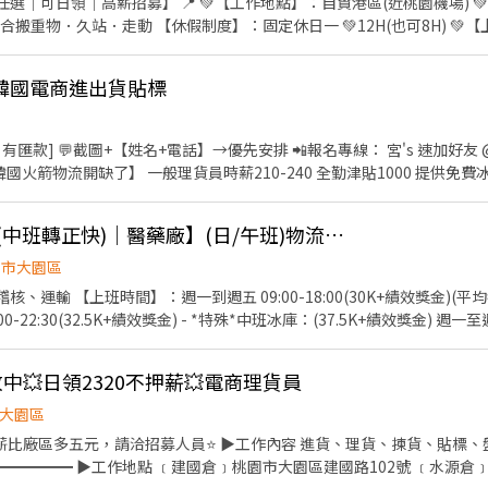
工作地點】：自貿港區(近桃園機場) 💚出口科 【工作內容】：搬
區寶倉街 桃6📍桃園市大園區航翔路 RC8📍桃園市楊梅區環東路 桃9📍桃
配合搬重物．久站．走動 【休假制度】：固定休日一 💚12H(也可8H) 💚【上
❤️𝑳𝒊𝒏𝒆 𝑰𝑫：【@317tpzqd】明熙-Blue專員 加入後請留下您
段】：18:30-05:30(最晚06:30) 【薪資待遇】：時薪275元 -------------------
名+電話+職缺截圖 以便專員快速替你登記報班🙏 1對1專人為您服務😁 真心不騙 ⭕️免費諮詢
理貨、搬重 ⭕需配合搬重物．久站．走動 【休假制度】：排休 💚【上班時段】
韓國電商進出貨貼標
💚【上班時段】：17:00-04:00(最晚05:00) 【薪資待遇】：270元 -----------
：整理小貨、推大盤、掀網子 【休假制度】：排休 💚【上班時段】：早班：06:00－18:00
】：夜班：18:00－06:00 【薪資待遇】：250元 ------------------------
款] 💬截圖+【姓名+電話】→優先安排 📲報名專線： 宮's 速加好友 @9
分可調漲到$280/H~$295/H ✔️ 提供預支，日領/周領(配合銀行不扣手續費) -----
解細節.歡迎聯絡 💵立即詢問·安心上班·免抽成💵 ✨ 招募專員｜樂活-林小姐 💚 搜
 桃1倉:大園建國路 桃5倉:觀音寶倉街 周一至周日排休8-
 日班
❤️‍🔥【桃園大園、觀音(中班轉正快)｜醫藥廠】(日/午班)物流｜理貨 #津貼 #最高一萬獎金 #冷氣房/團膳 #週休六日
 ~ 02:00 $240/小時 中班日領金額1920元 中班加班2H=2564 中
4 💬截圖+【姓名+電話】→優先安排 📲報名專線： 宮's 速加好友
園市大園區
e/x8JYU7k
輸 【上班時間】：週一到週五 09:00-18:00(30K+績效獎金)(平均都可以
4:00-22:30(32.5K+績效獎金) - *特殊*中班冰庫：(37.5K+績效獎金) 週一至週
.在2-8C環境中執行揀貨作業，包含揀貨、稽核、冰品刷件、冷藏品包裝 2.需自備
000 1. 入職滿一個月：NT$4,000 2. 入職滿三個月：NT$3,000 3. 入職
💥日領2320不押薪💥電商理貨員
 *團餐45(月結900) DC1 桃園市大園區開和路91號 DC2 桃園市大園區開
市觀音區工業八路188號 - 【快速應徵】 ʟɪɴᴇ：@1
大園區
薪比廠區多五元，請洽招募人員⭐ ▶工作內容 進貨、理貨、揀貨、貼標、
━━━━ ▶工作地點 ﹝建國倉﹞桃園市大園區建國路102號 ﹝水源倉﹞