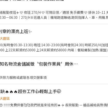
薪水 (薪資統一用匯款，可日領(下班匯款)/可週領 領部分薪資，遇假日順
款，需扣30元，剩下月結 ✅可週領：週三匯款，需扣30元，剩下月結 ▂▂
00job ❤️快速找職缺 https://lin.ee/j8HhyQT ❤️並留言【大名+電
勤夜班✈️ 🩷 夜班 270/H 🩷 可隔日領／週領 免手續費 🩷 排休 10–11 天（
機場跑道聯絡.跑到指揮人、車、飛機.對講機使用以及手勢指揮｜
(不含加班40,000) ⊷14:30-22:30 ｜須輪早班(不含加班40,000) ⊷22:3
路 📲 ：0906-163-268 曾曾
別穿的漂亮上班✨
大園區
會05:30-13:30) 晚班:14:30-23:00(有時會到24:30) 時薪250/H(加班另計) 上20天薪資
3000 上24天薪資約58000 內場：餐點備製(加熱.擺盤) 現場主管交辦事項 (需有相
*桃園大園環區北路〞知名物流倉儲誠徵〝包裝作業員〞周休二日、見紅休
資費用 機車可停坑口站或是大園站 ◉比接駁車方便免等待同事可以自己抓時間上下
 🔱免費諮詢🔱安心詢問 📲【0968-931-086】♡媛媛(吳小姐) ☎️03-4385
供勞力服務或處理各項交辦事項
🔥🔥🔥超夯工作👍輕鬆上手🤭
大園區
我們就是來培育的🔥 ✈️ 長榮航勤 — 艙品補給員熱情招募中！ ‼️‼️履歷送審完兩週