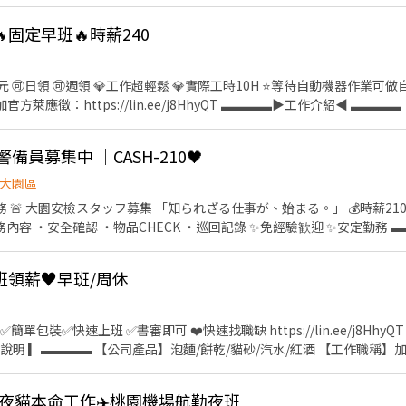
━ ▶工作班別 ﹝早班﹞09:00-18:00 ﹝晚班﹞15:00-24:00 ﹝夜班﹞
間休 ━━━━━━━━━━━━━━━━━ ▶工作薪資 ﹝早班﹞時薪250
固定早班🔥時薪240
會依廠區貨量做調整- ━━━━━━━━━━━━━━━━━ ▶休假制度 長
━━━━━━━━━━━━━━━━ ▶公司福利 ⭐月時數達標獎金、不定期單天出勤獎金
0元獎金、介紹人員獎金 ⭐日領薪不押不扣，不要再問惹，可用非本人帳戶
0元 🉑日領 🉑週領 💎工作超輕鬆 💎實際工時10H ⭐等待自動機器作業
━━━━ ▶快速應徵 搜尋官方帳號：@773osnrn 建華人力-小安，
/lin.ee/j8HhyQT ▃▃▃▃▶︎工作介紹◀︎ ▃▃▃▃ 【工作地點】桃園市大園區
9FJHKS1
 【工作職稱】包裝員 【工作時間】⏰日班08:00~20:00 【時薪計算】💰
卷包裝約5~10分鐘，不需搬重 【工作說明】需等自動機器作業完成約2
備員募集中 ｜CASH-210🖤
己的事情，就一直重覆。 【休假方式】❤️做二休二❤️ 【中午用餐】自
領：🏧2000元，隔日匯款，其餘月結 ✅可週領：🏧6000~8000元，週
大園區
知られざる仕事が、始まる。」 💰時薪210/H 🍱食事補助90元 ⏰
HhyQT ⭐加入留言：姓名／電話／應徵工作截圖
窗口】陳專員 ●【電話】0902-160-886 ● 加好友搜尋@325nrgv
kPEafx ▬▬▬▬▬▬▬▬▬▬▬▬▬▬▬▬▬▬▬▬▬▬
班領薪♥️早班/周休
作說明 ▎▬▬▬▬ 【公司產品】泡麵/餅乾/貓砂/汽水/紅酒 【工作職稱】
作內容】餅乾泡麵包裝、貼標、裝箱、工作超簡單 【時薪計算】時薪210元 【休
【公司靠近】近大園工業區 【休息時間】中午1H、下午10分鐘 【中午吃
🌙夜貓本命工作✈️桃園機場航勤夜班