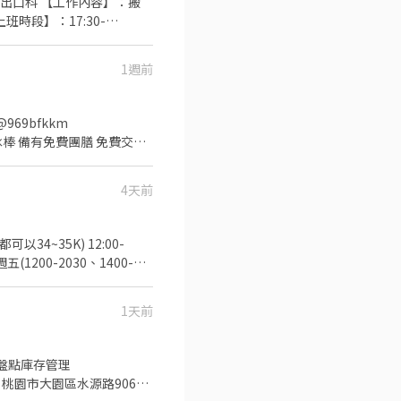
園市大園區建國路 桃17📍桃
班時段】：17:30-
------------------- 💚
 ❌無收取仲介費
：06:00-17:00(最
1週前
--------------------
-------------- ✔️ 提
69bfkkm
-------------------
尋：0906873068 💚公司
4天前
34~35K) 12:00-
五(1200-2030、1400-
厚外套 3.配合加班 - *留
滿六個月：NT$3,000 - *
1天前
和路99巷127號 DC5 桃園
29zmtom https://lin.ee/zhqIYXc (加入麻煩先傳您的大名及要應徵的職缺唷)
盤點庫存管理
桃園市大園區水源路906號