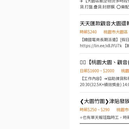
✈️【大園區航空物流多時段任選｜可日領｜高薪招募】 📍 💚【
林路一段 桃5📍桃園市觀音
貨.打盤.疊貨.封膠膜. ⭕需
園市大園區開和路 ━━━━━━━━━━━━━━━━━━━━━ 
04:30(最晚05:30) 💚【上班時
的姓
進口科 【工作內容】：拆貨、
天天匯款觀音大園還
晚18:00) 【薪資待遇】：250元 
------- 💚進口放行科 【工作內容】
時薪$240
桃園市大園區
【薪資待遇】：230元 💚【上班時段
【韓國電商長期派遣】[假日有匯
供全勤獎金$2000 ✔️ 每月有評
https://lin.ee/x8JYU7k 【韓國火箭物流開缺了】 一般理貨員時薪210-240 全勤津貼1000 提供免費冰棒 備有免費團膳 免費交通
-------------- 想了
車接送 隔日領全薪|假日也匯款 多項加碼活動 ---------排休專區 ---------
電話：03-438-5235 #13
10天 單位報到當天主管分配 ---------薪資計算 --------- 早班 8:00 ~ 17:00 $210/小時 日班日領=1680元 日班加班2H=2242
加班4H=2944 休假加班8H=2668 休假加班12H=4912 中班 17:00
班加班4H=3366 休假加班8H=3050 休假加班12H=561
日薪$1600 ~ $2000
桃
@969bfkkm https://lin.e
【工作內容】➜協助揀貨和稽核、運
20:30(32.5K+績效獎金) 1
2230)(固定休六、日) 1
任獎金金額，最高可領共NT$10,
❮大園竹圍❯津貼發放中
加班費按照勞基法計算(每15分)
時薪$250 ~ $290
桃園市
⭐也有單天報班臨時工，時
━━━━━━━━━━━━━