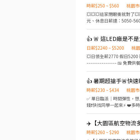
時薪$250 ~ $560
桃園市
💥💥💥這家閉眼衝就對了💥
元、休息日薪達：5050-5600元 --
20:00 夜班20:00-05:30 加班
領、週領 ▪️無經驗可，工
👍 🚨 這LED廠是不
電 ------------------
話：0906825976 專員：威先生 
日薪$2240 ~ $5200
桃
💥日領全薪2770 假日5200 💥 ☀️日班 08:00－20:00｜210/H 🌙 夜班 20:00－08:00｜260/H -----------------------------
---------------- 
沒看錯1萬💰) 📅週休二日還見紅
--------------------
時薪$230 ~ $434
桃園市
✅ 單日臨派｜時間彈性，想上就上
錢❗️快找同學一起來⚡ ❤️多時段讓你選❤️
💸專區 晚短班: 17:30－22:30
~~~~~~~~~~~~~~~~~~~~
✈️【大園區航空物
午14班：14:00－23:00 工作內容: 簡單分貨＋包裹整理 工作地點： 📍地址: 桃園市龜山區頂湖二街
━━━━━━━━━━━━━━━
時薪$260 ~ $290
桃園市
薪 $210 ▪ 晚班：18:00 - 03:00｜時薪 $240 地址: 桃1📍桃園市大園區建