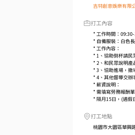
吉特創意娛樂有限
打工內容
* 工作時間：09:30-1
* 自備服裝：白色
* 工作內容：
* 1、協助倒杯請
* 2、和民眾說明
* 3、協助進場，
* 4、其他督導交辦
* 薪資說明：
* 需填寫勞務報酬
* 隔月15日，(遇假
打工地點
桃園市大園區華興路