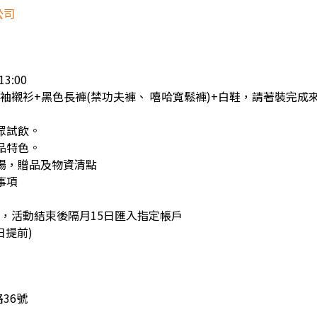
公司
3:00
長袖襯衫+黑色長褲(禁功夫褲、 嘻哈寬鬆褲)+白鞋，請著裝完成
民眾試飲。
產品特色。
撤場，贈品及物資清點
事項
單，活動結束後隔月15日匯入指定帳戶
日提前)
36號