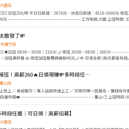
大園區
💥💥 日班250/時 平日日薪達：2670元、休息日薪達：4510-5000元 夜班
---------------------------------------- 工作地點:大園 上班時間 : 日
06:00-08:00 ------------------------------------------ ▪️交
作內容簡易好上手 ▪️免費供餐、免無塵服 ▪️書審報名快速上工、長期穩定
是太敢發了💸
----------------------- #桃園 #八德 #大南 #日領現金 #立即上工 📲應徵方
https://lin.ee/5eFUoLO
園市蘆竹區
---------
🍱 免費供餐，加班再供餐 🍱 夜班加班餐費再補助40元🌙 💸 日領全薪 (每天都是有錢
休(愛賺加班費的這邊有福了) 🚌免費交通車(免費先報名就對了) ---------------
- 劉小姐帶你上班去🫶🏻 ᴸᴵᴺᴱ ᴵᴰ a0909080315 https://reurl.cc/Z8
👍 暑期超搶手🚨快速報班！高薪260🔥日領現賺💸多時段任選！
龜山區
 ✅ 無經驗可｜專人協助快速上工 ✅ 可揪同學一起報名，賺錢有伴更有趣 ❗️隨便你挑❗️
 ------------------------------------------ 龜山 🕒 上班時段 (休息時
 夜班: 00:00－08:00 夜11班:23:00－08:00 晚9班：21:00－06:00
~~~~~~~~~~ 💸時薪230💸專區 早9班：09:00 － 18:00 早8班：08:00 －17
流多時段任選｜可日領｜高薪招募】
━━━━━━ ⚡酷財神系列⚡單日津貼加碼250~600💸 🕒 上班時段 ▪ 早班
大園區
國路 桃3📍桃園市大園區中山南路 桃4📍桃園市觀音區玉