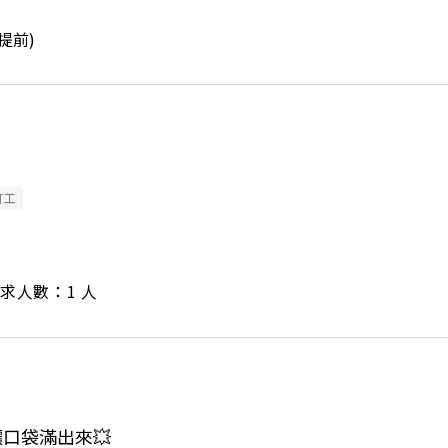
提前)
打工
/ 需求人數：1 人
 讓口袋滿出來💥