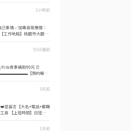
24:00-09:00 各班別皆中
 ﹝晚班﹞時薪280 ﹝夜
2小時前
期派遣-排休或周休六日、日
可做自己事情 ✅加專員萊應徵：
要加小老鼠喔～ 或直接點擊
時薪240元💰 【工作內容】
0分鐘起(依尺寸)，後再進行
55分鐘前
理，可代訂便當(有冰箱、微
三匯款，當週需全勤 ✅發薪日：
m 官方帳號 或快速加入
3天前
加工員 【上班時間】日班
假方式】週休二日 【工作地
飯】自理、可外出或是代訂便
1天前