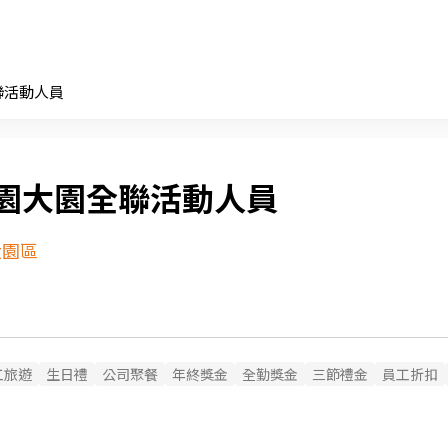
聯活動人員
園大園全聯活動人員
大園區
工旅遊
生日禮
公司聚餐
年終獎金
全勤獎金
三節禮金
員工折扣