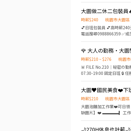
━━━━━━━━━━━━━━━━
間休一小時，其餘上下半場有
大園做二休二包裝員🔥
班﹞時薪290 -時薪每月
一任選 短期派遣-單日報班隨您安排 ━
時薪$240
桃園市大園區
⭐本公司加發久任獎金-上班滿22天給予100
💕日班包裝員 💕高時薪24
━━━━━━━━━━━━━
電話搜尋0988866359 ✅或加官方萊應徵：https:/
以下連結：https://lin.ee/8
溪海里崙頂38號(近溪海國小)
卷軸布料包裝，超級簡單，每
🌹 大人の勤務・大園警
包裝作業，等待時間可以做自
波爐) 【領薪方式】 ✅可日
時薪$210 ~ $276
桃園市
每月10號 ▂▂▂▂▂▂▂▂▂▂▂▂▂▂▂▂ ❤️快速報名請加萊❤️ ⭐加萊應徵：@0800job 傑報小幫手 ⭐點選加萊：
🚨 FILE No.210｜秘密の勤務 🚨 大園安檢スタッフ募集 「
https://lin.ee/j8
07:30-19:00 固定日班 🔒 任務內容 ・安全確認 ・物品CHECK ・巡回記錄 ✨免經驗歓迎 ✨安定勤務 ▬▬▬▬▬▬▬▬【預約報
名】▬▬▬▬▬▬▬▬ ●【聯絡
https://lin.ee/7
大園♥️國民美食❤️下
時薪$210
桃園市大園區
大園泡麵加工作業❤️可日領 ✅簡單包裝✅快速上班 ✅書審即可 ❤️快速找職缺 https://lin.ee/j8HhyQT ❤️並留言【大名+電話+截職
缺圖片】❤️ ▬▬▬▬▎工
09:00~18:00 【工
點】大園區民生路104號 
🌙270H休息也計薪