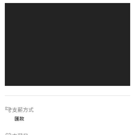
支薪方式
匯款