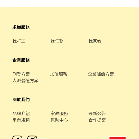
早班 10:30-17:30 (平日4-6H/假日6-8H) 固定晚班❶16:15-22:45
姐 (請主動加入我加速面試進度)✨ ----------------------------------
❷18:45-22:45（一週至少2天16:15起班） ✦排班方式 含假日周排
------------------------ 【主動詢問】請主動告知：姓名+手機+區域
班3-5天班 ----------------------------- ▶工作地點 (可自選門店) 缺
1. 快速安排請: https://lin.ee/Nfdix8m 2. 馬上安排請加 id :
額如下 ☀️竹北光明 - 智取店 竹北市光明五街319號1樓(缺早、晚) ☀️
@418zmslz (記得一定要加小老鼠唷~有需要了解細節也可直接留
求職服務
竹北科大 - 智取店 竹北市科大一路43號1樓(缺早、晚、假日晚) ☀️竹
言唷~)
北高鐵 - 智取店 竹北市高鐵三街43號1樓(缺早、晚、假日早、假日
找打工
找任務
找家教
晚) ✔️竹北中山店 竹北市中山路57號1樓(缺晚) ✔️竹北中正店 竹北市
中正西路552號1樓(缺晚) ✔️竹北新溪店 竹北市新溪街10號1樓(缺
晚) ✔️竹北嘉豐店 竹北市嘉豐五路二段132號1樓(缺晚)
企業服務
刊登方案
加值服務
企業儲值方案
人派儲值方案
關於我們
品牌介紹
家教服務
最新公告
平台規範
幫助中心
合作提案