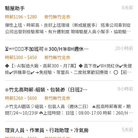
廚房檯面洗洗洗洗到估溜。 6. 把玻璃和地板擦擦擦擦擦擦到發亮。
品】筆記型、智慧AI產品 ❑【內容】電子插件、組裝、包裝、測試
7. 清潔得乾淨整齊讓客戶不想出門。 8. 建立客戶專屬資料，下次服
驗屋助手
6天前
❑【間休】用餐:40分鐘、上下午各10分鐘 ❑【休假】週休六日(見
務更上手。 【具備條件】 1. 被接送小朋友綁定時間的寶媽、寶爸。
紅休) ❑【發薪】每月5號發薪/可週領薪 ❑【地點】 ❶ 湖口廠 - 新
時薪$196 ~ $280
新竹縣竹北市
2. 不想被傳統工作束縛能力的新鮮人。 3. 還在用健康換金錢的輪班
竹縣湖口鄉光復北路 or 工業三路 ❷ 竹北廠 - 新竹縣竹北市智慧路
彈性上班、時薪高、良好上班環境（新成屋居多） 搭乘公司車到從
人員。 4. 想要解鎖更多技能創造高收入的人。 5. 不想因為工作缺席
（ AI智慧園區 ） ❸ 竹科廠 - 新竹市東區新安路（ 近新竹科學園區
公司出發到檢驗案場、有升遷制度 現場驗屋人員小幫手，協助驗屋
家人的重要日子的你。 .... 【待遇介紹】 1.自由接單，彈性排班：
） ══ ✦時 間 / 薪 資✦ ══ ☪『 湖口 / 竹北 』 日班：08:00-17:00
師傅執行完成驗屋的工作。 一開始會先實習幾次，實習通過就會變
1_〈家適員〉時薪+ 各項獎金 250~300元 2_〈家適職人〉 時薪+ 各
【 260 / H 】 ➔ 薪約 $45,760起 ▶️加班達 $60,000 夜班：20:00-
成正式兼職。 實習的時薪是$196 會兩個驗屋項目時薪$210 會三個
項獎金 360~400元 3_〈高階職人〉 時薪+ 各項獎金 500元以上
⏳ᴴᴼᵀ🙋🏻‍♀️不加班可🔆300/H🎯8H週休📣智能AI、組包裝測試♥️等當兵可✅
20小時前
05:00 【 300 / H 】 ➔ 薪約 $52,800起 ▶️加班達 $80,000 ☪『 竹科
驗屋項目時薪$230 實習有三個項目，分別為ABC，三個項目個實習
4_〈導師〉 同高階職人福利外，額外有高額團隊獎金收入 2.以夥伴
』 日班：07:30-16:40 / 夜班 19:30-04:40 ➔ 薪約 33K起 ▶️加班達
三次，經由組長認可後就可以轉正，就是時薪可以到230 未來還有
時薪$300 ~ $450
新竹縣竹北市
收入作為舉例： 1_〈家適員〉不含面試錄取當月份 月工作20-22天
$50,000 up ⭕️假日加班交通津貼 ⭕️國定假日都給2倍薪 ✅轉正福利
升遷制度，如果升到組長的話，收入更可觀。 每個月訓練梯次有
平均收入 3 ~ 4萬 2_〈家適職人〉 月工作20-22天 平均收入 4.3 ~
◆【✨AI製造大廠、高薪300、月7萬】◆ 直下夜✔️8H見紅休✔️免健
優✅二度就業可✅轉正快 💎💎💎💎快速詢問💎💎💎💎 🔍+好友
限，想要來工作的人請把握唷~ 收到面試通知請備好履歷表
5.3萬 3_〈高階職人〉 月工作20-22天 平均收入 5 ~ 7萬 【基本福
檢✔️供機車位✔️ ➜免經驗、等當兵、二度就業歡迎應徵！ ⭕️【前
【𝐋𝐈𝐍𝐄🆔：＠480kwlzv】張小姐 點選快速報名
利】 1. 自由接單，彈性排班。 2. 積分獎勵及獎金制度。 3. 晉升職
景】上市櫃智能先驅➜免擔心裁員問題 ⭕️【優點】高薪300、半套
➠https://lin.ee/Sb13Y53 ▶ 留下資訊[姓名+電話+截圖此圖
人，額外給予一年期意外險。 4. 可透過清潔工會加保勞保。 【別家
靜電衣、福利佳 ⭕️【餐食】便當餐盒、7-11超商、場內販賣機
❇️竹北高時薪-組裝、包裝🎁（日班260/H夜班300/H)可日領免手續費❤️
9小時前
業者沒有的福利】 1. 積分獎勵免費兌換日用品。 2. 定期團體聚會、
⭕️【環境】加班餐費補助$60、免費機車位 ⭕️【福利】加班費高、
團康活動。 3. 不定期餐會及節慶活動。 4. 春酒狂歡聚會+抽獎。 5.
加班交通津貼300元 ⭕️【預支】周周領薪5000➜急用錢不擔心 ✅免
時薪$260 ~ $600
新竹縣竹北市
做清潔但不想清自己家，夥伴下單折扣。 6. 辦公室設置有沙發床的
健檢、書審立即上班、無經驗可✅ ✅專人1對1安排➜
🎉竹北AI園區🎈組裝，包裝人員（週休二日） 🔥超高時薪專案，期
休息室。 7. 每季舉辦服務品質競賽，提供不定額獎金。 8. 不定期免
https://lin.ee/XDcXDiA ⭐️● ●●免費日班廠車● ●●⭐️ ❤️竹南/頭
間7/24～10/23💯 ☘️上班時間： 日班：08:00-17:00 時薪：260/H 夜
費線上/實體心理成長課程。 9. 跨領域心理成長講師課程津貼。
份/芎林/尖石/新竹南寮 ❤️北埔/竹東/內灣/新豐/湖口/平鎮
班：20:00-05:00 時薪：300/H ‼️‼️適用條件：‼️‼️ 1.專案期間出勤需
【升遷介紹】 1. 新人考核、職人稽核，稽核為公平及公正的內部升
▬▬▬▬▬✦班別制度✦▬▬▬▬▬ 【工作地點】 1️⃣新竹縣湖口鄉
達規定工作日以上（休息日、例假日加班不計入） 2.每日正常工時
遷管道。 2. 家適員→職人→高階職人→導師 ↘️整理
理貨人員、作業員、行政助理。冷氣房
5天前
光復北路（湖口工業區） 2️⃣ 新竹縣竹北市智慧路 (近勝利國中) 【工
需滿8小時（加班不計入） 3.中途離職者不適用 如未達到上述條件
師→導師 【教育訓練】 免收費完整教育訓練系統，高階職人提
作內容】通訊器材組裝、包裝、測試 【休假制度】8H周休六日 (見