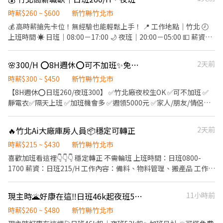
找穩定工作的兼職達人，還是身懷絕技的焊接高手，通通看過來！
遷管道。 2. 家適員→職人→高階職人→導師 ↘️整理
工廠環境乾淨有冷氣，同事好相處。 有興趣的朋友不要猶豫，趕快
時薪$260 ~ $600
新竹縣竹北市
師→導師 【教育訓練】 免收費完整教育訓練系統，高階職人提
透過以下方式諮詢我們: 歡迎到我們官網瀏覽留言。 請直接點擊下方
💰 高時薪搶先卡位！無經驗也能輕鬆上手！ 📍 工作地點｜竹北 🕗
供教育訓練費用補助。
「我要應徵」投遞履歷！ 我們收到後，負責的主管會盡快透過「小
上班時間 ☀️ 日班｜08:00－17:00 🌙 夜班｜20:00－05:00 💵 薪資待
雞上工 APP 內的訊息功能」與您聯繫，安排後續面試事宜喔！ 工作
遇 ☀️ 日班｜260元/H 🌙 夜班｜300元/H 🛠️ 工作內容 ✔️ 組裝 ✔️ 包裝
內容: 1. 2F連接器組裝、包裝、測試作業。（細心、手腳俐落就
✔️ 測試 ✨ 工作優勢 ❤️ 工作簡單，無經驗可 ❤️ 冷氣廠房，工作環境
🌸300/H ⭕️8H週休⭕️可不加班✨免經驗錄取高✨超夯AI大廠#供餐供車位
2天前
行！） 2. 3F線束焊接. 組裝. 測試作業。（有拿烙鐵經驗的最最
舒適 ❤️ 提供日領、週領 📩 立即截圖私訊報名 📞 0965846966 Hank
好！） 工作時間 (見紅就休): 周一到週五 早上08.00~晚上17.00 中午
張先生（同賴）
時薪$300 ~ $450
新竹縣竹北市
午休12.00~13.00 週休二日，見紅就休！ 薪資待遇: 2F 連接器組
【8H週休⭕日班260/夜班300】 ✅竹北廠夜校生OK ✅可不加班 ✅
裝、包裝、測試作業=>基本薪資 3F線束焊接. 組裝. 測試作業=> 時薪
靜電衣✅隔天上班 ✅加班機會多 ✅週領5000元 ✅家人/朋友/情侶一
220 有興趣的彭油快快來連繫龍竹喔~~
起應徵OK ⭐️電子零件大廠☞訂單穩定✚工作有保障 ⭐️門市填寫履歷
☞高錄取✔免經驗✔立即上班 ▬▬▬◢┃福利優勢┃◣▬▬▬ 【完
🔥竹北Ai大廠庫房人員📦穩定可轉正
2天前
善培訓】➟免經驗 / 免學歷 / 高錄取 【免無塵衣】➟僅穿靜電衣 【提
供團膳】➟公司供餐, 平日加班2H以上/假日加班會有60餐費補助
時薪$215 ~ $430
新竹縣竹北市
【週週領薪】➟週週領高達5000元，免手續費 【方便停車】➟廠內
喜歡加班看這裡👇👇👇 穩定轉正 不需輪班 上班時間：日班0800-
免費停放機車位 ▬▬▬◢┃職缺介紹┃◣▬▬▬ ◈地點： 【湖口
1700 薪資：日班215/H 工作內容：備料、物料管理、搬產品 工作地
廠】湖口鄉光復北路(近湖口工業區) 【竹北廠】竹北市智慧路(近竹
點：竹北市智慧園區 🌈⚠️假日、紅字加班都是雙倍⚠️🌈 有興趣歡迎
北遠百) 【竹科廠】新竹市東區新安路 （新竹科學園區） ◈工作：
截圖詢問0928606696 地址：竹北市環北路五段428號
現主時🌋好康在這‼️日班46k起夜班53k起🎣工作簡單上手、加班另計
11小時前
電腦零件組裝、包裝、測試、機台操作 ◈休假：週休二日 ◈間休：
上下各15分鐘間休、用餐40分鐘 ◈工作時間/薪資待遇： ▶️【日
時薪$260 ~ $480
新竹縣竹北市
班】：08:00~17:00 ▶️【薪水】：高時薪$260起 ➜$45750起~加班