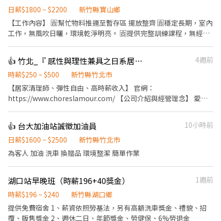
日薪$1800 ~ $2200
新竹縣寶山鄉
【工作內容】 🈴幫忙物料推運至暫存區 擺放整齊 🈴穩定長期，室內
工作，無風吹日曬，環境乾淨明亮。 🈴提供完整訓練課程，無經驗
者也能快速上手。 🈴工作節奏穩定、流程清楚，適合細心、肯學習
的你 🈴有技術累積與升遷空間，未來可培養為維修、技術員 【交管
👍 竹北_『 感性與理性兼具之日系居家清潔職人 』愛家適誠徵|收入3-7萬
4週前
人員】 🉐動手能力佳，有興趣🉐願意學習、配合團隊作業有責任感
與安全意識 🉐有相關技術背景或有經驗佳，無經驗亦可 【待遇與福
時薪$250 ~ $500
新竹縣竹北市
利】 起薪：NT$（1800～2300）日（依能力與經驗調整） 💯公司
【居家清理師、彈性自由、高時薪收入】 官網：
提供制服與完善的教育訓練 💯穩定班表
https://www.choreslamour.com/ 【公司介紹與經營理念】 愛家
適專業居家清潔，創辦人因為自己家裡又髒又亂，卻一直找不到完
美的清潔公司和清潔人員，興起了自己創立清潔平台就可以提供高
👍 台大加油站誠徵加油員
10小時前
品質服務的念頭，堅持嚴格的培訓、把職人逼到該該叫但升遷爽歪
歪的考核，不斷的溝通改進確認所有的程序都符合高品質的專業服
日薪$1600 ~ $2500
新竹縣竹北市
務，在地圖評論中排名台中第一的清潔公司也是當之無愧啊啊啊
為客人 加油 洗車 換贈品 環境整潔 簡單作業
啊。 愛家適秉持著’以人為本’才是根本的理念，建立一個有溫
度、負責任、尊重彼此的服務環境。彼此相互尊重的前提，讓服務
湖口站早晚班（時薪196+40獎金）
1週前
夥伴將溫度與貼心，默默帶入客戶的家中每個角落。 愛家適除了提
供清潔整理服務，也不定期參與公益清潔，並且每月提撥公司收益
時薪$196 ~ $240
新竹縣湖口鄉
認養10位家扶兒童，讓夥伴的努力和客戶的錢錢都變得格外有意
提供免費宿舍 1、薪資依照勞基法，另有高額洗車獎金、禮貌、招
義。 【工作內容是什麼？】 1. 接單後聯繫客戶，確認客戶想清哪
攬、販售獎金 2、週休二日、年節獎金、勞健保、6%勞退金