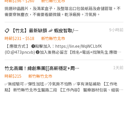
則以原時薪 日班：215/H 夜班：240/H 計算 ☘️工作內容：組裝、測
時薪$196 ~ $260
新竹縣竹北市
供教育訓練費用補助。
紅休) 【休息時間】40分、間休15分 【時間薪資】 ☑️日班：
試、包裝 ❤️日領免手續費❤️ 🔹有加班機會 🔹工作簡單易上手 🔹超
挑選矽晶圓片，及清潔盒子，及整理出口包裝紙箱及倉儲管理。不
08:00~17:00⭐️時薪【260/H】 ➠薪約$45,760起➢$60,000(配合加
高錄取率💯 🔹週休二日 🔹固定班別 🔹冷氣房/靜電服 🔹可日領、週
需要穿無塵衣，不需要看顯微鏡。乾淨廠房。冷氣房。
班) ☑️夜班： 20:00~05:00⭐️時薪【300/H】 ➠薪約$52,800起
領 ❤️歡迎預約應徵❤️ ☎️0935-707-936董’s
➢$65,000(配合加班) ◍每月5號發薪、周周領薪 ◍就職即享勞健
保、勞退、三節禮品金 ⭐️● ●●職正福利● ●●⭐️ ☑️周六不補班、
📋 【竹北】最新缺額 🦐 蝦皮智取/門市⚡快速報到
9小時前
有薪活力假平均3-5天 ☑️年終獎金、績效獎金、員工持股信託 ☑️三節
時薪$231 ~ $518
新竹縣竹北市
禮品金、員工旅遊補助、生育獎勵金 ☑️社團活動、文藝活動、定期
【 應徵方式 】 ❶點擊加入：https://lin.ee/WqWCLbfK
健康檢查 ══✦心動不如薪動//薪動不如行動✦ ══ ☎️電洽最快：
(ID:@473pncvb) ❷加入後務必留言【姓名+電話+找陳先生 應徵竹
0978-515-880 黃小姐 ✚ ʟɪɴᴇ ID：【@484taxjq 】截圖詢問職缺 ⭐️
北市蝦皮門市(或職缺截圖)】 ⚠️面試、應徵請線上預約，勿直接跑
一按即加▶https://lin.ee/XDcXDiA ▶️新北、桃竹苗、台中地區高薪
門店唷! --------------------------- 【☀️智取店(無人店)☀️】 ✦工作
工作歡迎洽詢
竹北高鐵！緯創集團[[高薪穩定+周休六日]]醫療器材包裝員AA-53
1天前
薪資 $239/hr(竹北市)+(晚班獎金 20 /夜班獎金 40) ✦工作內容-不需
顧客服務 1.包裹搬運、理貨(搬物流箱10~15公斤不等) 2.維持門市作
時薪$215
新竹縣竹北市
業區環境、清潔 3.配合單日跑點(1~5間門市) 🔔需自備機車、駕照 ✦
✅無經驗可 ✅彈性加班 ✅冷氣房不怕熱 ✅享有津貼補助 【工作地
工作時間 (日排2~5hr依實際情況而定) ⭕缺額門市、班別如下方⭕
點】 新竹縣竹北市生醫路二段 【工作內容】 醫療器材包裝、組裝、
固定早班 07:00-13:30、08:30-13:30 固定晚班 17:30-23:30、
測試 (用眼度高) 烙鐵 點焊 【上班時間】 08:30-17:30 彈性配合加班
18:30-23:30 固定夜班 23:30-03:30 ✦排班方式 含假日周排班3-5天
(一個禮拜約2-3天加班) 【休假制度】 周休六日 【薪資制度】時薪
班 --------------------------- 【✔️有人店(一般門市)✔️】 ✦工作薪資
215 【休息時間】 12:00-13:00 【用餐說明】 自理(有冰箱/微波爐/
$231/hr(竹北市) ✦工作內容- (提供完整教育訓練及店面實習) 1.負
蒸飯箱)或現場代訂便當需當下自行付清 【車位資訊】 ◎汽機車位
責包裹收寄、搬運、盤點、理貨等 2.門市相關作業 3.可配合調店、
提供(需額外付費) 報到後即可與現場申請 ◎免費機車位(廠區對面台
支援佳(兼職可不調店) ✦工作時間 ⭕缺額門市、班別如下方⭕ 固定
大醫院免費) ◎汽車位租借費用 500/月(少量) ✨ 此專案聯繫人-陳小