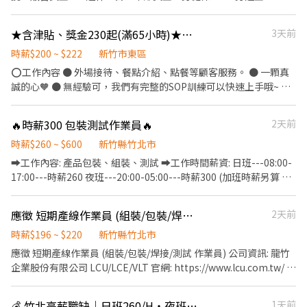
裡。 2. 騎著載有招財法寶的機車遊車河。 3. 熟練清潔步驟執行，解
決客戶的困擾。 4. 使出十八般武藝刷刷刷刷刷到斷手。 5. 衛浴馬桶
廚房檯面洗洗洗洗到估溜。 6. 把玻璃和地板擦擦擦擦擦擦到發亮。
★含津貼、獎金230起(滿65小時)★點點心巨城新竹-長期早、晚班外場PT
3天前
7. 清潔得乾淨整齊讓客戶不想出門。 8. 建立客戶專屬資料，下次服
時薪$200 ~ $222
新竹市東區
務更上手。 【具備條件】 1. 被接送小朋友綁定時間的寶媽、寶爸。
⭕工作內容 ● 外場接待、餐點介紹、點餐等顧客服務。 ● 一顆真
2. 不想被傳統工作束縛能力的新鮮人。 3. 還在用健康換金錢的輪班
誠的心🧡 ● 無經驗可，我們有完整的SOP訓練可以快速上手哦~ ●
人員。 4. 想要解鎖更多技能創造高收入的人。 5. 不想因為工作缺席
另有計時幹部職缺，歡迎詢問。 ⭕上班時間 ● 早班:11:00-17:00。
家人的重要日子的你。 .... 【待遇介紹】 1.自由接單，彈性排班：
● 晚班:平日18:00-22:00+假日11:00-22:30(安排6-8小時上班)。 (一
1_〈家適員〉時薪+ 各項獎金 250~300元 2_〈家適職人〉 時薪+ 各
🔥時薪300 包裝測試作業員🔥
2天前
週排三~四天上班) (假日需要上班唷) ⭕薪資 ● 本薪200元起~222
項獎金 360~400元 3_〈高階職人〉 時薪+ 各項獎金 500元以上
元。 ● 只要有上班出勤(不限時數)， 每小時另核發15元獎金， 時薪
時薪$260 ~ $600
新竹縣竹北市
4_〈導師〉 同高階職人福利外，額外有高額團隊獎金收入 2.以夥伴
+獎金為200+15至222+15元。 ● 若當月工時滿65小時以上， 每小
收入作為舉例： 1_〈家適員〉不含面試錄取當月份 月工作20-22天
➡︎工作內容: 產品包裝、組裝、測試 ➡︎工作時間薪資: 日班---08:00-
時另核發15元津貼， 時薪+津貼為200+15至222+15元。 ✅也就是
平均收入 3 ~ 4萬 2_〈家適職人〉 月工作20-22天 平均收入 4.3 ~
17:00---時薪260 夜班---20:00-05:00---時薪300 (加班時薪另算 外
當月出勤滿65小時以上， 時薪+獎金+津貼為200+30至222+30元。
5.3萬 3_〈高階職人〉 月工作20-22天 平均收入 5 ~ 7萬 【基本福
加餐費、交通費補助) -----------------------------------------------
⭕獎金福利 ● 員工用餐8折。 ● 推薦新人獎金。 ● 春節出勤獎
利】 1. 自由接單，彈性排班。 2. 積分獎勵及獎金制度。 3. 晉升職
-- ⭐免學歷 ⭐無經驗可 ⭐高錄取率 ⭐舒適冷氣房作業環境 ⭐工作內容
應徵 短期產線作業員 (組裝/包裝/焊接/測試 作業員) 公司資訊: 龍竹企業
2天前
金。 ● 支援其他門市獎金。 ● 生日禮金、其他專案獎金。 ● 每半
人，額外給予一年期意外險。 4. 可透過清潔工會加保勞保。 【別家
單純 好上手 ⭐名額有限 先投遞先安排 ------------------------------
年舉辦晉升考試，通過即調薪。
業者沒有的福利】 1. 積分獎勵免費兌換日用品。 2. 定期團體聚會、
------------------- 📞0977168629(同賴) 截圖職缺加賴線上應徵 何
時薪$196 ~ $220
新竹縣竹北市
團康活動。 3. 不定期餐會及節慶活動。 4. 春酒狂歡聚會+抽獎。 5.
先生幫你快速安排面試⚡
應徵 短期產線作業員 (組裝/包裝/焊接/測試 作業員) 公司資訊: 龍竹
做清潔但不想清自己家，夥伴下單折扣。 6. 辦公室設置有沙發床的
企業股份有限公司 LCU/LCE/VLT 官網: https://www.lcu.com.tw/ 哈
休息室。 7. 每季舉辦服務品質競賽，提供不定額獎金。 8. 不定期免
摟大家~ 我們是深耕新竹43年連接器製造-龍竹企業 因為最近接單接
費線上/實體心理成長課程。 9. 跨領域心理成長講師課程津貼。
到手軟，產線需要神隊友加入！ 不管你是想賺學費的熱血學生、想
【升遷介紹】 1. 新人考核、職人稽核，稽核為公平及公正的內部升
💰 竹北高薪職缺｜日班260/H・夜班300/H｜週休二日｜無經驗可
1天前