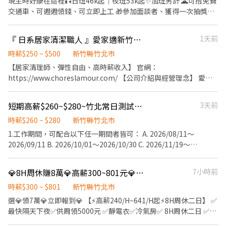
現主時好康在這裡🎣日班46k起｜夜班53k起✨加班另計 🌋可搭免費
高達$60000 ▬▬▬▬ ▶️【夜班】：20:00~05:00 ▶️【薪水】：高時
交通車、可週週領錢、可立即上工 🎁參加面談者、獲得一次抽獎機
薪$300起 ➜$52800起~加班高達$67800 ⭐️假日加班4H以上會有交
會 📍竹北Ai園區 工作內容： 組裝｜包裝｜測試《簡單上手》 📅周
通津貼300元 ☑每月5號發薪/可週領薪 ☑享勞保、健保、勞退6% ☑
休六日《見紅就休》 日班：08:00-17:00 💰時薪：260/h 夜班：
到職滿3個月，享有三節禮金/禮品 ▬▬▬▬【火速應徵】▬▬▬▬
『 日系居家清潔職人 』愛家適新竹誠徵收入3-7萬
1天前
20:00-05:00 💰時薪：300/h ❌學生暑期額滿‼️可預約寒假打工🥹 報
☎【ㄌㄞˋ✚好友】➜【@228raira】✅截圖職缺 ☎【連結】➜
名專線📨 𝑳𝒊𝒏𝒆 𝒊𝒅📬@675kloxw《截圖職缺 快速應徵》 來電：
時薪$250 ~ $500
新竹縣竹北市
https://lin.ee/smq24dC ❌不抽成❌免服務費⭕️專業媒合安心面試
0916-005-402 周小姐
【居家清理師、彈性自由、高時薪收入】 官網：
https://www.choreslamour.com/ 【公司介紹與經營理念】 愛家
適專業居家清潔，創辦人因為自己家裡又髒又亂，卻一直找不到完
美的清潔公司和清潔人員，興起了自己創立清潔平台就可以提供高
短期高薪$260~$280~竹北常日測試員/週休二日/夜校生佳
3天前
品質服務的念頭，堅持嚴格的培訓、把職人逼到該該叫但升遷爽歪
歪的考核，不斷的溝通改進確認所有的程序都符合高品質的專業服
時薪$260 ~ $280
新竹縣竹北市
務，在地圖評論中排名台中第一的清潔公司也是當之無愧啊啊啊
1.工作期間，可配合以下任一期間者皆可： A. 2026/08/11～
啊。 愛家適秉持著’以人為本’才是根本的理念，建立一個有溫
2026/09/11 B. 2026/10/01～2026/10/30 C. 2026/11/19～
度、負責任、尊重彼此的服務環境。彼此相互尊重的前提，讓服務
2026/12/18 2.工作時間：am8:30~pm5:30 (午休一小時) 3.工作地
夥伴將溫度與貼心，默默帶入客戶的家中每個角落。 愛家適除了提
點：研發實驗室 4.工作內容：工程實驗品測試、記錄 5.科系背景：
💎8H周休賺8萬💎高薪300~801元💎靜電衣✴️機車停車位✅供周領⚡組裝員
7小時前
供清潔整理服務，也不定期參與公益清潔，並且每月提撥公司收益
不拘，理工科系尤佳 6.時薪:$260~$280元 7.電洽：韓先生
認養10位家扶兒童，讓夥伴的努力和客戶的錢錢都變得格外有意
0966536378(可手機加賴)
時薪$300 ~ $801
新竹縣竹北市
義。 【工作內容是什麼？】 1. 接單後聯繫客戶，確認客戶想清哪
選💎領7萬💎立即報到💎 【⚡高薪240/H~641/H起⚡8H周休二日】 ✅
裡。 2. 騎著載有招財法寶的機車遊車河。 3. 熟練清潔步驟執行，解
最快隔天下夜✅供周領5000元 ✅靜電衣✅冷氣房✅ 8H周休二日 ✅免
決客戶的困擾。 4. 使出十八般武藝刷刷刷刷刷到斷手。 5. 衛浴馬桶
費員工機車停車位✅免經驗/高錄取 ══ ✦ 職缺內容 ✦ ══ ❑【產