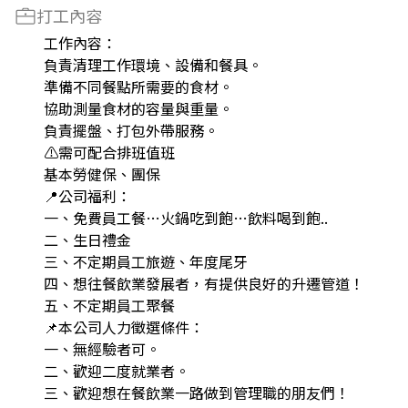
打工內容
工作內容：
負責清理工作環境、設備和餐具。
準備不同餐點所需要的食材。
協助測量食材的容量與重量。
負責擺盤、打包外帶服務。
⚠️需可配合排班值班
基本勞健保、團保
📍公司福利：
一、免費員工餐…火鍋吃到飽…飲料喝到飽..
二、生日禮金
三、不定期員工旅遊、年度尾牙
四、想往餐飲業發展者，有提供良好的升遷管道！
五、不定期員工聚餐
📌本公司人力徵選條件：
一、無經驗者可。
二、歡迎二度就業者。
三、歡迎想在餐飲業一路做到管理職的朋友們！