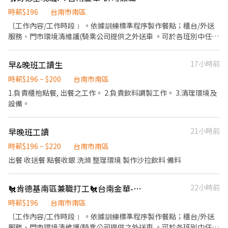
負責結帳、收銀等工作。 餐飲內場： ．擔任廚師的助手，處理烹飪
前與烹飪中之準備工作與其他餐廳相關事務。 ．負責洗、剝、削、
時薪$196
台南市南區
切各種食材。 ．負責清理工作環境、設備和餐具。 ．準備不同餐點
〔工作內容/工作時段﹞ 。依據訓練標準程序製作餐點；櫃台/外送
所需要的食材。 ．協助測量食材的容量與重量。 ．負責擺盤、打包
服務、門市環境清維護(騎乘公司提供之外送車 。可於各班別中任選
外帶服務。
4-6小時彈性排班(班別依據面試餐廳需求為主 ﹝薪資福利﹞ ★ 基本
時薪：$196 "起" ★ 津貼福利 ◆ 外送津貼$10元/14元/趟；外送趟
早&晚班工讀生
17小時前
次越多賺越多~~ ◆ 值班津貼：每小時20元(晉升組長後 ◆ 早、晚班
津貼：23:00-07:00（每小時享有50-80元津貼 ◆ 健檢：任職滿一年
時薪$196 ~ $200
台南市南區
起，公司提供年度健檢照顧你的健康 ◆ 保險：除勞、健、勞退外，
1.負責櫃枱點餐, 出餐之工作。 2.負責飲料調製工作。 3.清理環境及
公司更為你投保團保維護你的安全 ◆ 員工用餐折扣：兼職夥伴當日
設備。
任職滿4小時，即享有85折員購折扣；組長當日任職每四小時享有乙
餐員餐 ◆ 生日/節慶禮卷： 你生日我慶祝，生日當月我們提供你品
早晚班工讀
21小時前
牌禮卷 讓生日更有溫度 你過節我共歡，重要節慶我們提供你福利禮
券 好好與家人歡慶 你旅遊我贊助，每年職福會提供你旅遊津貼 好好
時薪$196 ~ $220
台南市南區
享受幸福人生 ◎ 詳細工作時間於面試時告知
出餐 收送餐 點餐收銀 洗滌 整理環境 製作沙拉飲料 備料
🐔肯德基南區兼職打工🐔台南金華-計時兼職人員-★彈性周排班★-"$196"-另享外送獎金
22小時前
時薪$196
台南市南區
〔工作內容/工作時段﹞ 。依據訓練標準程序製作餐點；櫃台/外送
服務、門市環境清維護(騎乘公司提供之外送車 。可於各班別中任選