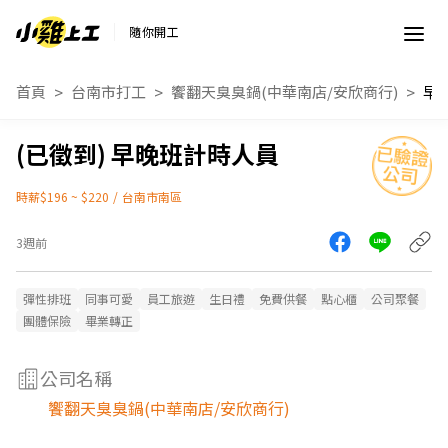
隨你開工
首頁
台南市打工
饗翻天臭臭鍋(中華南店/安欣商行)
早
早晚班計時人員
時薪$196 ~ $220
/
台南市南區
3週前
彈性排班
同事可愛
員工旅遊
生日禮
免費供餐
點心櫃
公司聚餐
團體保險
畢業轉正
公司名稱
饗翻天臭臭鍋(中華南店/安欣商行)