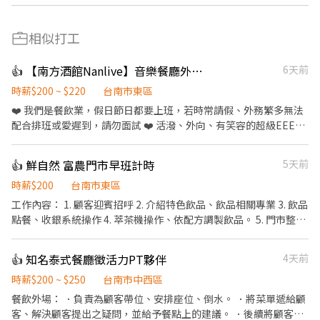
相似打工
👍 【南方酒館Nanlive】音樂餐廳外場送餐人員｜超高獎金制度
6天前
時薪$200 ~ $220
台南市東區
❤️ 我們是餐飲業，假日節日都要上班，若時常請假、外務繁多無法
配合排班或愛遲到，請勿面試 ❤️ 活潑、外向、有笑容的超級EEEE
人 ❤️ 自備「精緻」完整履歷表加分 ❤️ 有機車駕照 【基本工作】 ．
負責為顧客帶位、安排座位、倒水、上菜。 ．將菜單遞給顧客、解
👍 鮮自然 富農門市早班計時
5天前
決顧客提出之疑問，並給予餐點上的建議。 ．後續將顧客點餐訊息
通知廚房做餐。 ．於顧客用餐完畢後，負責收拾碗盤與清理環境。
時薪$200
台南市東區
【未來你可以學到】 ．舞台演出者的配線處理 ．音控台與燈控台的
工作內容： 1. 顧客迎賓招呼 2. 介紹特色飲品、飲品相關專業 3. 飲品
基本操作 ．基本調酒製作 【福利】 ·基本勞保 ·員工聚會，跑
點餐、收銀系統操作 4. 萃茶機操作、依配方調製飲品。 5. 門市整潔
KTV、別家酒吧參訪、打球等 ·團積達標獎金抽成 ·個人獎金抽成
維護 6. 外送飲料訂單配送
（本店有人最高一個月拿了1w獎金） （會調酒佳）
👍 知名泰式餐廳徵活力PT夥伴
4天前
時薪$200 ~ $250
台南市中西區
餐飲外場： ．負責為顧客帶位、安排座位、倒水。 ．將菜單遞給顧
客、解決顧客提出之疑問，並給予餐點上的建議。 ．後續將顧客點