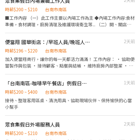
眾食集假日內場兼職工作人員
2天前
次越多賺越多~~ ◆ 值班津貼：每小時20元(晉升組長後 ◆ 早、晚班
津貼：23:00-07:00（每小時享有50-80元津貼 ◆ 健檢：任職滿一年
時薪$200 ~ $210
台南市南區
起，公司提供年度健檢照顧你的健康 ◆ 保險：除勞、健、勞退外，
■工作內容 （一）此工作主要以內場工作為主 ◆內場工作內容:食材
公司更為你投保團保維護你的安全 ◆ 員工用餐折扣：兼職夥伴當日
準備，食材調理，廚房清理及維護環境衛生等... （二）開、關店之
任職滿4小時，即享有85折員購折扣；組長當日任職每四小時享有乙
所有清潔與流程。 （三）其它與上列各項相關事務。
餐員餐 ◆ 生日/節慶禮卷： 你生日我慶祝，生日當月我們提供你品
便當翔 國華街店：/早班人員/晚班人員/打烊班
2天前
牌禮卷 讓生日更有溫度 你過節我共歡，重要節慶我們提供你福利禮
券 好好與家人歡慶 你旅遊我贊助，每年職福會提供你旅遊津貼 好好
時薪$196 ~ $220
台南市南區
享受幸福人生 ◎ 詳細工作時間於面試時告知
加入便當翔商行，讓你的每一天都活力滿滿！ 工作內容： • 協助便
當製作與包裝 • 接待顧客、點餐與結帳 • 維持廚房內部整潔 • 處
理食材、烹煮食材 • 協助外送餐點 我們給你的： • 免費員工餐，
天天省一餐 • 友善團隊，大家像家人一樣
「台南南區-咖啡早午餐店」例假日長期兼職（如偶爾平日可彈性排班加分）
1天前
時薪$200 ~ $400
台南市南區
接待、整理客用區桌、清洗用具、協助現場伙伴、保持愉快的心當
小幫手
眾食集假日外場服務人員
2天前
時薪$200 ~ $210
台南市南區