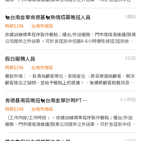
4-6小時彈性排班(班別依據面試餐廳需求為主 ﹝薪資福利﹞ ★ 基本
時薪：$196 "起" ★ 津貼福利 ◆ 外送津貼$10元/14元/趟；外送趟
🐔台南金華肯德基🐔熱情招募晚班人員
2週前
次越多賺越多~~ ◆ 值班津貼：每小時20元(晉升組長後 ◆ 早、晚班
津貼：23:00-07:00（每小時享有50-80元津貼 ◆ 健檢：任職滿一年
時薪$196
台南市南區
起，公司提供年度健檢照顧你的健康 ◆ 保險：除勞、健、勞退外，
依據訓練標準程序製作餐點；櫃台/外送服務、門市環境清維護(騎乘
公司更為你投保團保維護你的安全 ◆ 員工用餐折扣：兼職夥伴當日
公司提供之外送車 。可於各班別中任選4-6小時彈性排班(班別依據
任職滿4小時，即享有85折員購折扣；組長當日任職每四小時享有乙
面試餐廳需求為主 ﹝薪資福利﹞ ★ 基本時薪：$196 "起" ★ 津貼福
餐員餐 ◆ 生日/節慶禮卷： 你生日我慶祝，生日當月我們提供你品
利 ◆ 外送津貼$10元/14元/趟；外送趟次越多賺越多~~ ◆ 值班津
假日服務人員
3天前
牌禮卷 讓生日更有溫度 你過節我共歡，重要節慶我們提供你福利禮
貼：每小時20元(晉升組長後 ◆ 早、晚班津貼：23:00-07:00（每小
券 好好與家人歡慶 你旅遊我贊助，每年職福會提供你旅遊津貼 好好
時享有50-80元津貼 ◆ 健檢：任職滿一年起，公司提供年度健檢照
時薪$196
台南市南區
享受幸福人生 ◎ 詳細工作時間於面試時告知
顧你的健康 ◆ 保險：除勞、健、勞退外，公司更為你投保團保維護
餐飲外場： ．負責為顧客帶位、安排座位 ．將菜單遞給顧客、解決
你的安全 ◆ 員工用餐折扣：兼職夥伴當日任職滿4小時，即享有85
顧客提出之疑問，並給予餐點上的建議。 ．後續將顧客點餐訊息通
折員購折扣；組長當日任職每四小時享有乙餐員餐 ◆ 生日/節慶禮
知廚房做餐，或可進行簡易餐飲之料理 ．於顧客用餐完畢後，負責
卷： 你生日我慶祝，生日當月我們提供你品牌禮卷 讓生日更有溫度
收拾碗盤與清理環境。 ．擔任廚師的助手，處理烹飪前與烹飪
肯德基南區晚班🐔台南金華計時PT兼職人員★彈性周排班★時薪$196
5小時前
你過節我共歡，重要節慶我們提供你福利禮券 好好與家人歡慶 你旅
遊我贊助，每年職福會提供你旅遊津貼 好好享受幸福人生 ◎ 詳細工
時薪$196
台南市南區
作時間於面試時告知
〔工作內容/工作時段﹞ 。依據訓練標準程序製作餐點；櫃台/外送
服務、門市環境清維護(騎乘公司提供之外送車 。可於各班別中任選
4-6小時彈性排班(班別依據面試餐廳需求為主 ﹝薪資福利﹞ ★ 基本
時薪：$196 "起" ★ 津貼福利 ◆ 外送津貼$10元/14元/趟；外送趟