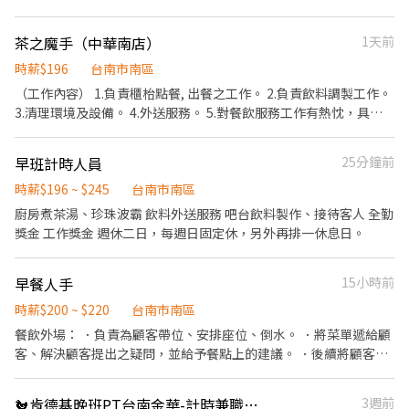
餐訊息通知廚房做餐，或可進行簡易餐飲之料理，如：烤土司或調
配飲料等。 ．於顧客用餐完畢後，負責收拾碗盤與清理環境。 ．並
茶之魔手（中華南店）
1天前
負責結帳、收銀等工作。 餐飲內場： ．擔任廚師的助手，處理烹飪
前與烹飪中之準備工作與其他餐廳相關事務。 ．負責洗、剝、削、
時薪$196
台南市南區
切各種食材。 ．負責清理工作環境、設備和餐具。 ．準備不同餐點
（工作內容） 1.負責櫃枱點餐, 出餐之工作。 2.負責飲料調製工作。
所需要的食材。 ．協助測量食材的容量與重量。 ．負責擺盤、打包
3.清理環境及設備。 4.外送服務。 5.對餐飲服務工作有熱忱，具備
外帶服務。
高度親和力 6.個性積極主動、有責任感、適應力強、抗壓性佳。 7.
排班制。 （保險） 勞保 健保 勞退提撥 團體意外險 （型態） 上班時
早班計時人員
25分鐘前
段： 日班/晚班，日班或晚班 休假制度： 依公司規定 上班地點：
（南區） 中華南店-中華南路二段231號 灣裡明興店-明興路922號
時薪$196 ~ $245
台南市南區
條件 具備駕照： 普通重型機車（面試需出示） 上班時段可溝通配合
廚房煮茶湯、珍珠波霸 飲料外送服務 吧台飲料製作、接待客人 全勤
課表排班
獎金 工作獎金 週休二日，每週日固定休，另外再排一休息日。
早餐人手
15小時前
時薪$200 ~ $220
台南市南區
餐飲外場： ．負責為顧客帶位、安排座位、倒水。 ．將菜單遞給顧
客、解決顧客提出之疑問，並給予餐點上的建議。 ．後續將顧客點
餐訊息通知廚房做餐，或可進行簡易餐飲之料理，如：烤土司或調
配飲料等。 ．於顧客用餐完畢後，負責收拾碗盤與清理環境。 ．並
🐔肯德基晚班PT台南金華-計時兼職人員-★彈性周排班★-"$196-另享外送獎金
3週前