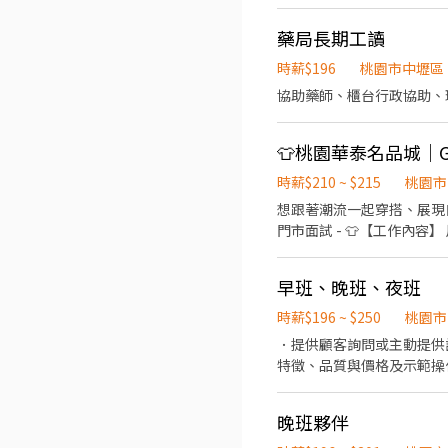
藥局長期工讀
時薪$196
桃園市中壢區
協助藥師、櫃台行政協助、
👕桃園華泰名品城｜
時薪$210 ~ $215
桃園市
想跟著潮流一起穿搭、展現自
門市面試 - 👕【工作內
上架與補貨，搶先體驗最新流
熱情，享受在快節奏中展現
早班、晚班、夜班
成長且抗壓性佳 - ⏰【你的時
班 14:00-23:30 👉
時薪$196 ~ $250
桃園市
履歷，來 GAP 一起穿搭
．提供顧客詢問或主動提供
特徵、品質與價格及示範操
晚班夥伴