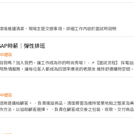
環境維護清潔、現場主管交辦事項，詳細工作內容於面試時說明
GAP時薪｜彈性排班
中壢區
我嗎？加入我們，讓工作成為你的時尚秀場！ - 📌【面試流程】 採電話面試
容】 用熱情服務，讓每位客人都成為回頭率爆表的老朋友 維持舒適購物空間
行單品 邀請顧客加入GAP會員與顧客分享優惠活動 - 🌈【你是不是我
自我 擅長溝通，跟顧客和同事都能愉快互動 願意傾聽、分享，讓客人都感
間你做主】 💰 時薪 210-215 元 🕒 排班彈性，可配合學校課程，週
 每次至少排 4 小時，每週至少 20 小時 - 🧡還等什麼？用你的時尚態度，加入
中壢區
出你的職場時尚吧！✨
諮商建議給顧客。 ．負責擺設商品、清理櫥窗及維持營業地點之整潔及美
作方法，以協助顧客選擇。 ．負責在顧客成交後之包裝、收款、交付商