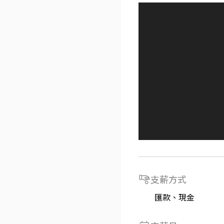
支薪方式
匯款、現金