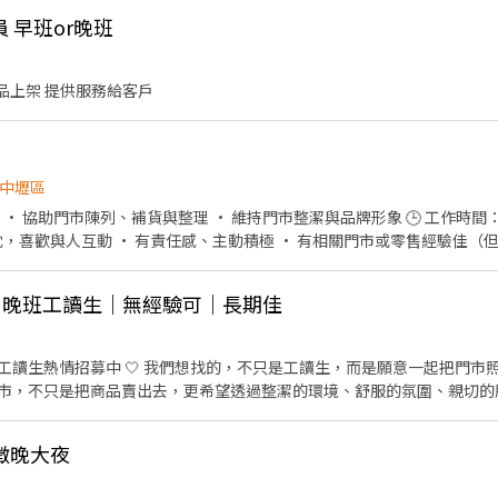
員 早班or晚班
商品上架 提供服務給客戶
中壢區
💡
我們希望你： • 有服務熱忱，喜歡與人互動 • 有責任感、主動積極 • 
門市｜晚班工讀生｜無經驗可｜長期佳
晚班工讀生熱情招募中 🤍 我們想找的，不只是工讀生，而是願意一起把門市照顧好的
市，不只是把商品賣出去，更希望透過整潔的環境、舒服的氛圍、親切的
特色 • 商品陳列整齊、美觀 • 每樣物品都有自己的定位，找
籤分類、POP陳列，讓門市更有質感 • 工作區保持乾淨、有秩序，讓工作
徵晚大夜
 用心做好每一杯咖啡，也用心服務每一位客人 • 希望打造一間讓客人願
ELEVEN 新昇門市 桃園市中壢區新生路四段28號 職缺：晚班工讀生（工作時間可面談） 薪