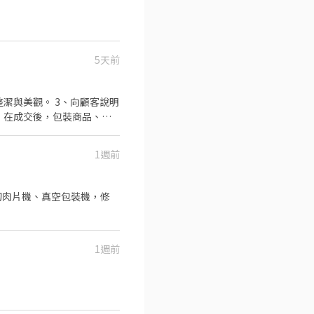
5天前
潔與美觀。 3、向顧客說明
、在成交後，包裝商品、收
3、畢業後可轉正。 獎金福利 1、生日禮券 2、員工購物優惠
1週前
1週前