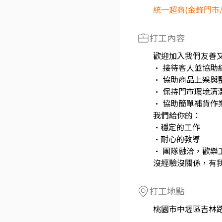
統一超商(金鋒門市
打工內容
歡迎加入我們友善又
• 接待客人並協助
• 協助商品上架與
• 保持門市環境清
• 協助簡單補貨作
我們給你的：
•穩定的工作
•耐心的教導
• 團隊融洽，歡樂
沒經驗沒關係，有
打工地點
桃園市中壢區吉林路