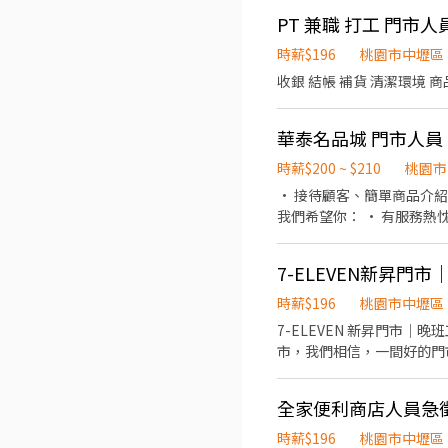
PT 兼職 打工 門市人
時薪$196
桃園市中壢區
收銀 結帳 補貨 清潔環境 
華泰名品城 門市人員
時薪$200 ~ $210
桃園市
• 接待顧客、簡單商品介紹 • 協助門市陳列、補貨與整理 • 維持門市整潔與品牌形象 🕒 工作時間： • 每天排班 5-10小時 
7-ELEVEN新昇
時薪$196
桃園市中壢區
7-ELEVEN 新昇門市｜
市，我們相信，一間好的門
細節，讓客人每次走進來，都能感受到溫暖與安心。 🌸 我們的門市
得到，也放得回 • 使用標
全家便利商店人員急
市，增添生活感與溫度 •
力的門市。 🌙 職缺資訊 工作地點：7-
時薪$196
桃園市中壢區