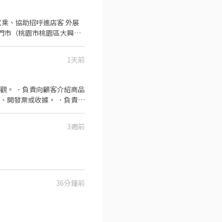
） 帶試乘、協助招呼進店客 外展
藝文門市（桃園市桃園區大興西
1天前
觀。 ．負責向顧客介紹商品
、開發票或收據。 ．負責在
 ✅ 平日 / 週末可配合排班者
證固定時數 ✅ 基本錄取門檻
怕與人互動 ✨ 儀容乾淨整
3週前
 應徵流程： 1️⃣ 填寫線
UeDWM 並留言姓名 3️⃣ 截圖傳
 - 📢**同時招募 ✨夜貓族看
com.tw/job-
 查看更多職缺：
36分鐘前
最高$289!👇 👉 查看更多職
型: 客服,人事,行政,採購,財務工讀
Gogoro｜台北/龜山/平鎮✨行政/
LMY0jx