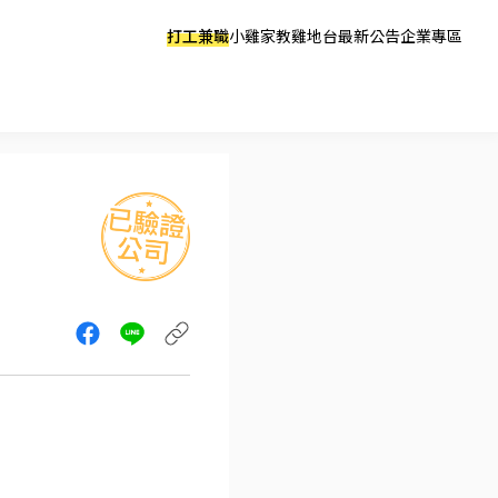
打工兼職
小雞家教
雞地台
最新公告
企業專區