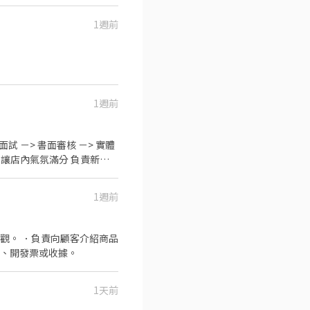
1週前
1週前
 －> 書面審核 －> 實體
，讓店內氣氛滿分 負責新品
們在找的人？】 對服飾有滿滿
受到貼心服務 樂於學習與
1週前
六日需能配合早晚排班。 - 晚
我們，一起嗨翻GAP！ 趕快投遞
觀。 ．負責向顧客介紹商品
品、開發票或收據。
1天前