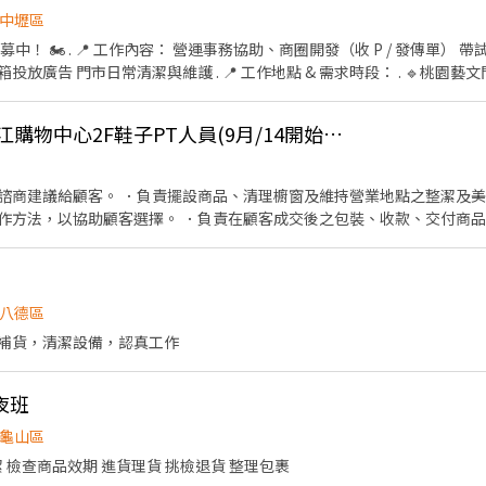
中壢區
me 招募中！ 🏍️ . 📍 工作內容： 營運事務協助、商圈開發（收 P / 發傳單
放廣告 門市日常清潔與維護 . 📍 工作地點 & 需求時段： . 🔹桃園
👍 FM SHOES 中壢大江購物中心2F鞋子PT人員(9月/14開始上班)
北市文山區興隆路三段15號） 門市交車、外點留問卷資料、文宣投遞、顧客基本接待，門
諮商建議給顧客。 ．負責擺設商品、清理櫥窗及維持營業地點之整潔及美
作方法，以協助顧客選擇。 ．負責在顧客成交後之包裝、收款、交付商品
計薪方式： 🔹2026年起，時薪$208 (新竹區域時薪$218) . 📍 應徵條件：
情形、盤點貨品存量及撰寫當日業務報表。
✅ 錄取後 一個月內可報到 ✅ 此為排班制工作，時數依門市需求調整，無法保
0hr . 📍 適合什麼樣的人？ ✨ 無經驗可，但需態度誠懇、樂於學習、不
，勿使用特效照） ✨ 對電動車有興趣，或是 Gogoro 駕駛者加分！ . 
八德區
.gle/RdVJWhiEg5Ad39yD6 2️⃣ 加入顧問官方帳號：https://lin.ee/3S
補貨，清潔設備，認真工作
等待顧問於上班時間（9:00-18:00）聯繫！ 有興趣的快來加入我們！💼💡 .
高$350! #長期兼職 #須跑點 👉 查看更多職缺：https://www.chickpt.
*同時招募 ✨Gogoro✨台北/龜山 MIS/IT 資訊行政工讀生 #短期 #見紅休👇 
夜班
.com.tw/job-k6z0rMroE5pW . 📢**同時招募 ✨蝦皮寄件店🦐不須跑店! 薪資
kpt.com.tw/job-wK20ayW620v9 . 📢**同時招募 ✨蝦皮總部✨辦公室類
龜山區
//www.chickpt.com.tw/job-G7e5ZVWan5qX . 📢**同時招募 ✨
 檢查商品效期 進貨理貨 挑檢退貨 整理包裹
 👉 查看更多職缺：https://www.chickpt.com.tw/job-XDA1Qw