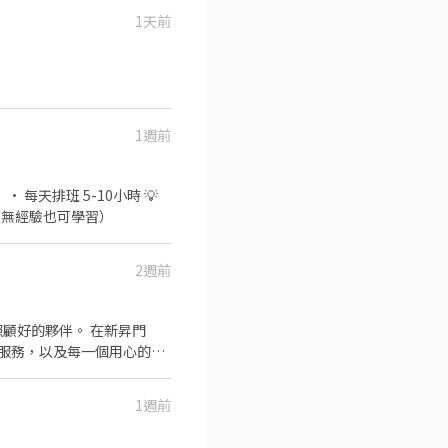
1天前
1週前
有相關門市或零售經驗佳（但無經驗也可學習）
2週前
夥伴。 在新昇門
服務，以及每一個用心的小
更有效率 • 依照節慶佈置門
1週前
意再回來、夥伴也願意一起努