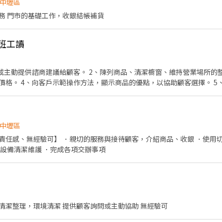
中壢區
提供顧客詢問或主動提供服務 門市的基礎工作，收銀結帳補貨
早班工讀
或主動提供諮商建議給顧客。 2、陳列商品、清潔櫥窗、維持營業場所的整
價格。 4、向客戶示範操作方法，顯示商品的優點，以協助顧客選擇。 5
成交易手續。 6、於當天下班前，撰寫當日交班報表。 招募條件 1、長期打工。 2、彈性
排班（每日至少排班4小時，請於面試時與主管確認班表）。 
中壢區
客，介紹商品、收銀 ．使用切肉片機、真空包裝機，修
及設備清潔維護 ．完成各項交辦事項
進貨補貨，櫃檯收銀，貨架清潔整理，環境清潔 提供顧客詢問或主動協助 無經驗可