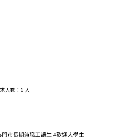
/ 需求人數：1 人
市🏍️門市長期兼職工讀生 #歡迎大學生