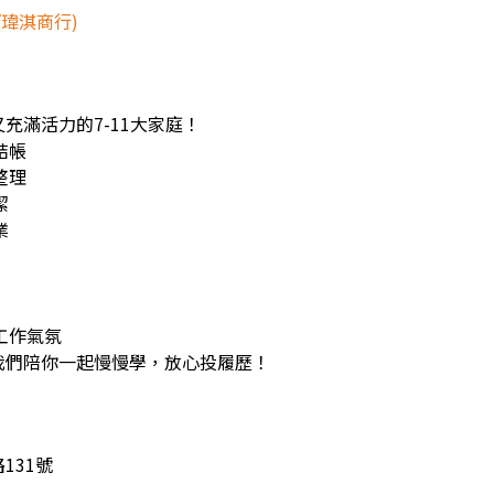
/瑋淇商行)
充滿活力的7-11大家庭！
結帳
整理
潔
業
工作氣氛
我們陪你一起慢慢學，放心投履歷！
131號