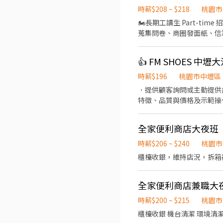
時薪$208 ~ $218
桃園市
🏍️長期工讀生 Part-ti
蒐集問卷、商圈發面紙、信箱投
路一段163號) 外展蒐集問卷、商圈發面紙、信箱投放廣告、門市內協助接待、日常清潔打掃 門市交車業務需求，會教學完整交
車流程 . 排班時段： 六日要可配合全日班(13:00-21:00)、平日可彈性安排全日或半日(17:00-21:00) . 🔹 桃園中壢復興門市（桃園
市中壢區復興路71號) 1.外展蒐集問卷、商圈發面紙、信箱投放廣告、門市內協助接待、日常清潔打掃、 2.門市交車業務需求，
會教學完整交車流程 . 排班時段： 平日17:00-21:00（4小時)， 因應 9 月有一位 PT 夥伴會離職，之後會依照人力調整上班時數
時薪$196
桃園市中壢區
（12:00-21:00） . 🔹文山興隆門市（台
．提供顧客詢問或主動提供
市庶務項目。 . 排班時段： 平/假日時段（12:00-21:00），每周至少可排班2~3次，每次排班工時可4~8小時 只有7-9月短期人力
特徵、品質與價格及示範操
或是長期人力都可以。 . 📍 
當天結束營業前，統計銷售
優先 ✅ 需具備機車駕照 
必須可配合一個月排班時數>4
全家便利商店大夜班
潔，得體大方（請提供清晰大頭照
時薪$206 ~ $240
桃園市
上履歷：👉 https://forms
櫃檯收銀，維持店況，拆箱
送小 G，提供 姓名 / 電話，
這邊! 🐱蝦皮夜班智取店🦐薪資最
k6z0rdZXe1pW . 📢*
全家便利商店兼職大
https://www.chickpt
缺：https://www.chic
時薪$200 ~ $215
桃園市
生✨ 👉 查看更多職缺：https:
櫃檯收銀 機台清潔 環境清潔
倉儲/倉庫人員✨長短期派遣都在這👇