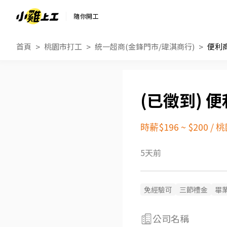
隨你開工
首頁
桃園市打工
統一超商(金鋒門市/瑋淇商行)
便利商
便
時薪$196 ~ $200
/
桃
5天前
免經驗可
三節禮金
畢
公司名稱