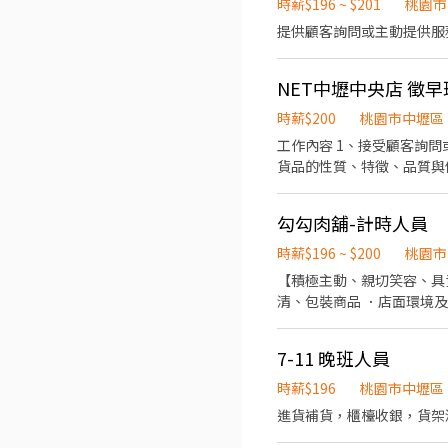
時薪$196 ~ $201
桃園市
NET中壢中央店 徵
時薪$200
桃園市中壢區
工作內容 1、接受顧客詢問
貨品的性質、特徵、品質與
取款項、交付商品、開發票或收據，完
勾勾肉舖-計時人員
時薪$196 ~ $200
桃園市
【積極主動、親切笑容、具責任感、無經驗可】 ．親切的服務與接待顧
清、包裝商品 ．店面環境
7-11 晚班人員
時薪$196
桃園市中壢區