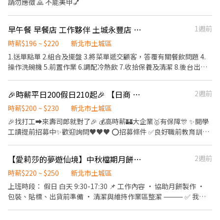
請勿應徵 🙏 不能美甲💅
早午餐 早餐店 工作夥伴 土城永豐店 假日兼職工讀人員
1週前
時薪$196 ~ $220
新北市土城區
1.送單點單 2.組合及擺盤 3.將菜單遞交顧客，答覆有關餐飲問題 4.
操作洗碗機 5.前置作業 6.調配冷熱飲 7.收拾保養及清潔 8.後台出餐
煮麵 9.協助炸鍋 可協助調店支援：學成店（2家店騎車5分鐘) 🔆196
～230元/時，時薪依能力調漲，可配合平假日排班者優🔆 《可獨立
🎉時薪平日200假日210起🎉 【日商 壽司郎】 土城日月光店-兼職★歡迎學生打工、二度就業、假日兼職、外籍學生、實習簽約、無經驗者、開學打工★
2週前
站工作區、幫助其他夥伴、工作能力好、犯錯率低者，每月再另外
發放小獎金，金額不等》 工作區域有冷氣 ##早餐店節奏快，故需要
時薪$200 ~ $230
新北市土城區
具備抗壓能力## 不定時舉辦員工聚餐！
🎉找打工➡️來壽司郎就對了🎉 💰高時薪🏰大企業🥇有保障🎊 ✨開學
工讀提前招募中✨歡迎詢問♥♥♥ ⭕招募條件 ✅️良好職前教育訓
練，無經驗者也可以加入！！！ ✅️歡迎開學打工、假日兼職、二度
就業、外籍學生、實習簽約。 ✅️彈性排班：9:00~23:00(請於面試時
【愛莉莎的夢遊仙境】中秋檔期月餅製作人員-假日班
2週前
與主管確認班表) ✅️不管是平日早班、週末假日班、放學後打烊班皆
有職缺，歡迎直接投遞履歷！ ⭕工作內容 ▪外場 帶客入座→介
時薪$220 ~ $250
新北市土城區
紹、服務→飲料提供→餐具清洗→桌邊結帳→收銀結帳......等。 ▪內
上班時段： 假日 白天 9:30-17:30 📌 工作內容 • 協助月餅製作 •
場 商品進貨、準備、整理→餐點製作→提供餐點→餐具清洗→環境
包裝、貼標、出貨前準備 • 清潔與維持作業區整潔 ⸻ ✅ 我們
整理維護......等。 ⭕獎金福利 ▪生日禮券！ ▪不定期活動競賽獎
希望你 • 對烘焙有興趣，做事細心、負責任 • 能配合節慶出貨高
金！ ▪一年4次考核及調薪！！！ ▪加班費5分鐘為單位精準計算！
峰，手腳俐落、抗壓性佳 • 具備良好工作態度與團隊合作精神 •