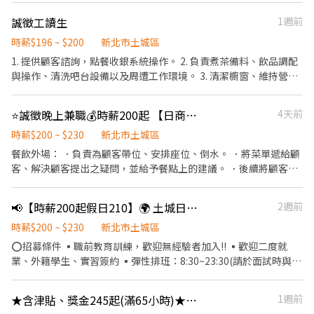
節福利、生日禮金、夜班出勤津貼 ★提供員工制服及工作鞋 ★年度
誠徵工讀生
1週前
健檢 ★勞保、健保，6％勞退提撥 ⭕【工作說明】 《內場》:餐點製
作、食材備料、進貨盤點 《外場》:接待服務顧客、收銀結帳、環境
時薪$196 ~ $200
新北市土城區
整潔 ★開朗活潑有笑容 ★ＳＯＰ專業流程 ★無經驗可 ★提供完善
1. 提供顧客諮詢，點餐收銀系統操作。 2. 負責煮茶備料、飲品調配
職前教育訓練 ⭕【經營理念】 我們是日本第一的速食連鎖ZENSHO
與操作、清洗吧台設備以及周遭工作環境。 3. 清潔櫥窗、維持營業
集團，我們的理念是"消滅世界的飢餓和貧困"，目標是成為全球第
場所的整潔與美觀。 4. 對飲品服務業有高度興趣者。 5. 有普通重型
一的連鎖餐飲集團。 我們堅持使用安全及高品質的食材，當場現點
機車駕照佳（即125 cc 之機車駕照） 歡迎喜歡接觸人群，有溝通協
⭐️誠徵晚上兼職💰時薪200起 【日商壽司郎】土城日月光店-🌟歡迎應屆畢業生🌟短期工讀、長期工讀、假日工讀
4天前
現作提供美味可口的日本國民美食-牛丼/咖哩，並以舒適衛生的用
調能力、服務熱忱及團隊合作精神的您，加入圓石大家庭的行列！
餐環境、熱情用心的服務態度、平實親民的誠懇價格，強調食品安
時薪$200 ~ $230
新北市土城區
全，顧客安心。不論是單獨一人、與家人一起、朋友一起，皆可享
餐飲外場： ．負責為顧客帶位、安排座位、倒水。 ．將菜單遞給顧
受用餐的樂趣。
客、解決顧客提出之疑問，並給予餐點上的建議。 ．後續將顧客點
餐訊息通知廚房做餐，或可進行簡易餐飲之料理。 ．於顧客用餐完
畢後，負責收拾碗盤與清理環境。 ．並負責結帳、收銀等工作。 餐
📢【時薪200起假日210】🌍 土城日月光店（日月光內）🌟時薪平日200假日210起🌟 歡迎兼職人員、二度就業、外籍學生、半工半讀、長期兼職、寒暑期兼職
2週前
飲內場： ．擔任廚師的助手，處理烹飪前與烹飪中之準備工作與其
他餐廳相關事務。 ．負責洗、剝、削、切各種食材。 ．負責清理工
時薪$200 ~ $230
新北市土城區
作環境、設備和餐具。 ．準備不同餐點所需要的食材。 ．協助測量
⭕招募條件 ▪職前教育訓練，歡迎無經驗者加入!! ▪歡迎二度就
食材的容量與重量。 ．負責擺盤、打包外帶服務。
業、外籍學生、實習簽約 ▪彈性排班：8:30~23:30(請於面試時與主
管確認班表) ▪能配合下述任一條件者優先面試： ①一週至少可排
班四天以上 一～四：兩天/五六日：兩天 ②需可開早8:30～；或者閉
★含津貼、獎金245起(滿65小時)★炒湘湘日月光土城-長期內場PT
1週前
店～23:30 (依據班表安排4～ 8小時) ③過往有「服務業」經驗，餐