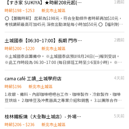
【すき家 SUKIYA】★時薪208元起(含全勤)★土城中央店
1週前
⭕企業魅力 ▪「以人為本」注重團隊合作及交流，採納同仁的意
若具相關經驗者尤佳 ⸻ 💰 薪資與福利 • 時薪 NT$220-
見，提升參與感 ▪除學習到日本商業禮儀、衛生知識及專業的烹飪
250（依經驗與表現） • 勞健保 • 員工購物優惠 • 有機會轉為長
時薪$198 ~ $253
新北市土城區
技巧，還可接觸店鋪的經營管理，例如：成本控管及數據分析等專
期工讀或正式人員 歡迎所有求職者，與 應屆畢業生、夜間就讀中、
⭕【兼職時薪】 起薪為$198元，符合全勤條件者時薪再加$10元，
業知識 ▪升遷快速且制度完善，依努力及成果將有升遷加薪的機會
研發替代役、外籍人士、原住民、二度就業、學生實習 等
考核調薪最高可加45元 深夜出勤津貼每小時加$50元 ⭕【福利制
▪享有完善的福利制度，加班費為5分鐘為單位計算，重視員工的辛
度】 ★每季一次考核調薪機會 ★享有特休累積 ★免費員工餐 ★三
勤付出 ▪計畫拓展全台灣，讓更多人有機會品嚐美味平價壽司，致
節福利、生日禮金、夜班出勤津貼 ★提供員工制服及工作鞋 ★年度
力成為頂尖品牌 ⭕基本保障 ①加班費(以5分鐘為單位計算) ②勞
土城國泰【06:30~17:00】長期 門市兼職人員。歡迎二度就業
2週前
健檢 ★勞保、健保，6％勞退提撥 ⭕【工作說明】 《內場》:餐點製
保、健保、意外險 ③每月提撥勞工退休新制6% ④特休／年假按照
作、食材備料、進貨盤點 《外場》:接待服務顧客、收銀結帳、環境
時薪$200 ~ $220
新北市土城區
勞基法規定 ⑤颱風天出勤津貼補助 ⑥員工店內用餐折扣 ⑦提供員工
整潔 ★開朗活潑有笑容 ★ＳＯＰ專業流程 ★無經驗可 ★提供完善
※土城國泰店籌備中。 ※土城國泰店預計8月24日(一)報到受訓。
制服 ⑧任職一年後提供免費健檢
職前教育訓練 ⭕【經營理念】 我們是日本第一的速食連鎖ZENSHO
※此工作時段為 06:30~17:00 (每日排班工時至少6至8小時)。 ※請
集團，我們的理念是"消滅世界的飢餓和貧困"，目標是成為全球第
詳閱職缺內容，並確認可配合本職缺之工作內容、應徵條件後，再
一的連鎖餐飲集團。 我們堅持使用安全及高品質的食材，當場現點
投遞履歷。 . ▒▒ 工作地點 ▒▒ 新北市土城區沛陂里三民路2號 (國
cama café 工讀_土城學府店
4天前
現作提供美味可口的日本國民美食-牛丼/咖哩，並以舒適衛生的用
泰土城科技大樓) . ▒▒ 工作內容 ▒▒ - 開店準備、餐點備料 - 點
餐環境、熱情用心的服務態度、平實親民的誠懇價格，強調食品安
餐、收銀與顧客服務 - 咖啡飲品製作 - 維護店務環境清潔 - 簡易機械
時薪$196
新北市土城區
全，顧客安心。不論是單獨一人、與家人一起、朋友一起，皆可享
設備操作與保養 - 其他主管交辦事項 . ▒▒ 進階工作內容 ▒▒ ※每
1.收銀、備料、內部咖啡吧吧台工作、咖啡製作、冷飲製作、咖啡
受用餐的樂趣。
擔任一個類別負責人，調升一次。 ex.基本時薪$200元，擔任一個類
豆烘焙。 2.咖啡豆及冲煮器具之專業介紹和銷售。 3.以團隊合作的
別負責人，調升時薪為$205元。擔任二個類別負責人，調升時薪為
默契帶給顧客有效率且親切的服務。 4.透過工作的磨練，除了追求
$210元。以此類推提升時薪。 . ▒▒ 具備條件 ▒▒ - 需能夠早起 -
咖啡工作的專業並累積經驗，亦能鍛鍊獨當一面能力。 5.有咖啡製
桂林鐵板燒（大全聯土城店）- 外場兼職人員
5天前
本身有喝咖啡習慣 - 具責任感、服務熱忱 - 主動積極學習、反應快 -
作經驗佳！ 6.需備機車及駕照 *寒暑期勿試
能穩定長期配合 . . 品卷咖啡創立於2020年，致力於提供快速便利的
時薪$206 ~ $236
新北市土城區
咖啡外帶服務外，並讓顧客能夠以實惠的價格品嚐到優質的精品咖