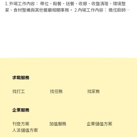
1. 外場工作內容： 帶位、點餐、送餐、收銀、收盤清理、環境整
啡。隨著口碑相傳也累績許多顧客的支持與信賴。我們正在找尋工
潔、食材整備與其他餐廳相關事務。 2.內場工作內容： 擔任廚師之
作夥伴，歡迎對咖啡、餐飲有興趣的您加入我們的行列。
助手，處理烹飪之準備工作、理貨、清洗餐具、環境整潔 3.洗碗工
作內容： 煮湯、湯飯、食材處理備料（需會拿刀）、清洗餐具、環
境整潔 4.彈性排班，雙週排班 5.休息時間免費供餐 🎓歡迎應屆畢業
生🎓
求職服務
找打工
找任務
找家教
企業服務
刊登方案
加值服務
企業儲值方案
人派儲值方案