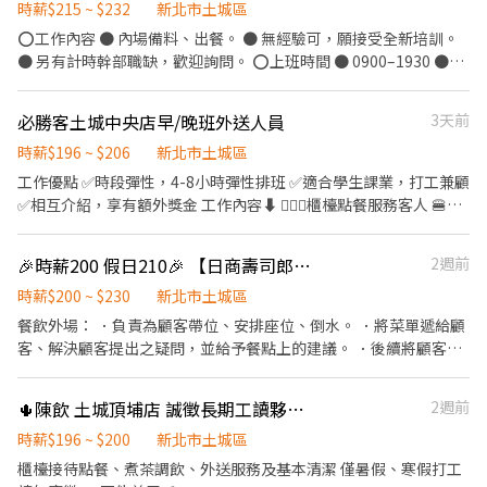
飲業佳 ⭕工作內容 ▪外場 帶客入座→介紹、服務→商品提供→食
時薪$215 ~ $232
新北市土城區
材補充→確認結帳金額→收銀結帳 等 ▪內場 商品進貨、準備、整理
⭕工作內容 ● 內場備料、出餐。 ● 無經驗可，願接受全新培訓。
→料理製作→提供餐點→餐具清洗→庫存盤點、出貨 等 ⭕獎金福利
● 另有計時幹部職缺，歡迎詢問。 ⭕上班時間 ● 0900–1930 ●
▪不定期活動競賽獎金 ▪一年4次考核及調薪 (三個月就一次調薪機
1130-2130 (可以提供方便上班的時間 我們與您確認搭配的細節) (一
會) ▪加班費5分鐘為單位計算 ⭕企業魅力 ▪「以人為本」注重團隊
週預計安排4天左右上班，假日需上班唷~) ⭕薪資 ● 本薪215元起
必勝客土城中央店早/晚班外送人員
3天前
合作及交流，採納同仁的意見，提升參與感 ▪除學習到日本商業禮
~232元。 ● 只要有上班出勤(不限時數)， 每小時另核發15元獎
儀、衛生知識及專業的烹飪技巧，還可接觸店鋪的經營管理，例
金， 時薪+獎金為215+15至232+15元。 ● 若當月工時滿65小時以
時薪$196 ~ $206
新北市土城區
如：成本控管及數據分析等專業知識 ▪升遷快速且制度完善，依努
上， 每小時另核發15元津貼， 時薪+津貼為215+15至232+15元。
工作優點 ✅時段彈性，4-8小時彈性排班 ✅適合學生課業，打工兼顧
力及成果將有升遷加薪的機會 ▪享有完善的福利制度，加班費為5
✅也就是當月出勤滿65小時以上， 時薪+獎金+津貼為215+30至
✅相互介紹，享有額外獎金 工作內容⬇️ 💁🏻‍♂️櫃檯點餐服務客人 🍔內
分鐘為單位計算，重視員工的辛勤付出 ▪計畫拓展全台灣，讓更多
232+30元。 ⭕獎金福利 ● 員工用餐8折。 ● 推薦新人獎金。 ● 春
場餐點製作產品 🚴🏻外送服務額外津貼 🚿清潔環境刷洗器具 ✌️✌️福
人有機會品嚐美味平價壽司，致力成為頂尖品牌
節出勤獎金。 ● 支援其他門市獎金。 ● 生日禮金、其他專案獎
利多多✌️✌️ ➡️員工餐飲85折 ➡️生日禮品、三節獎金 ➡️工作週年發放
🎉時薪200 假日210🎉 【日商壽司郎】 土城日月光店-★歡迎應屆畢業生、短期工讀、長期工讀、假日工讀
2週前
金。 ● 每半年舉辦晉升考試，通過即調薪。
年資代金 ➡️員工團保有保障
時薪$200 ~ $230
新北市土城區
餐飲外場： ．負責為顧客帶位、安排座位、倒水。 ．將菜單遞給顧
客、解決顧客提出之疑問，並給予餐點上的建議。 ．後續將顧客點
餐訊息通知廚房做餐，或可進行簡易餐飲之料理。 ．於顧客用餐完
畢後，負責收拾碗盤與清理環境。 ．並負責結帳、收銀等工作。 餐
🌵陳飲 土城頂埔店 誠徵長期工讀夥伴🌵
2週前
飲內場： ．擔任廚師的助手，處理烹飪前與烹飪中之準備工作與其
他餐廳相關事務。 ．負責洗、剝、削、切各種食材。 ．負責清理工
時薪$196 ~ $200
新北市土城區
作環境、設備和餐具。 ．準備不同餐點所需要的食材。 ．協助測量
櫃檯接待點餐、煮茶調飲、外送服務及基本清潔 僅暑假、寒假打工
食材的容量與重量。 ．負責擺盤、打包外帶服務。