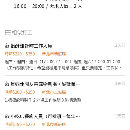
16:00 ~ 20:00 / 需求人數：2 人
相似打工
👍 鹹酥雞計時工作人員
2天前
時薪$220 ~ $250
新北市新莊區
週三、週四、週日（17：00-01：00）週五-週六17：00-02：00
（工作很累很忙，希望能穩定不隨意請假）但只要穩定，工作狀況
正常，到職一個月內依能力調薪。 ．✅負責抓料、切料、備料、打
包、炸物餐點。 ．✅負責清理工作環境、設備和餐具。 ✅炸手炸物
👍 景觀休閒友善寵物農場。誠徵兼職飲料吧檯
3天前
依上手程度調整薪資及獎金（炸手起薪較高） 🔥每季提供各項激勵
獎金制度🔥 🔥工作單純上手快 🌟希望能找到志同道合夥伴，很辛苦
時薪$200 ~ $250
新北市土城區
但獎金不會少給 💥歡迎真的很缺錢，肯吃苦耐勞者💥 🌟打烊將食材
1.吧檯飲料製作 2.外場工作協助 3.熱情活潑
器具歸位即可打卡下班，不用打掃清潔 ✨煩請開啟通知避免訊息沒
收到唷 ✅人員穩定 週一週二會開始營業，
👍 小吃店餐廚人員（可排班、每年調薪）
1天前
時薪$196 ~ $220
新北市新莊區