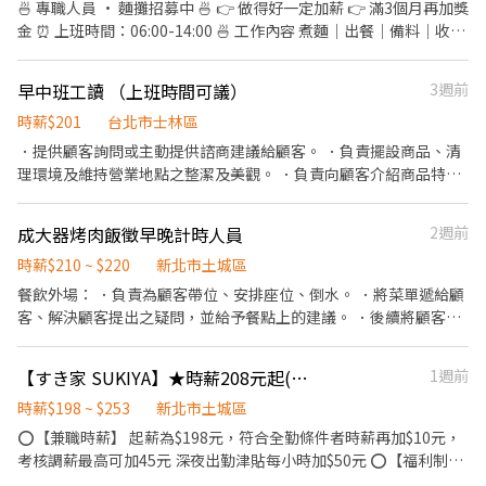
🍜 專職人員 · 麵攤招募中 🍜 👉 做得好一定加薪 👉 滿3個月再加獎
金 ⏰ 上班時間：06:00-14:00 🍜 工作內容 煮麵｜出餐｜備料｜收攤
📍 我們要的人 ✔ 手腳快 ✔ 有責任感 ✔ 態度積極 ✔ 有麵攤經驗佳
（加分） ⚠️ 節奏快，不適合混時間 🚫 愛遲到、滑手機 → 不適合 👉
早中班工讀 （上班時間可議）
3週前
缺人中！想賺錢就來 🍜 時薪人員 · 麵攤招募中 🍜 ．點餐結帳、送
餐。 ．維持店內整潔。 ．煮麵、切小菜等等。 工作時段：10:30～
時薪$201
台北市士林區
18:30、12:00～20:00、 20:00～22:00
．提供顧客詢問或主動提供諮商建議給顧客。 ．負責擺設商品、清
理環境及維持營業地點之整潔及美觀。 ．負責向顧客介紹商品特
徵、品質與價格及示範操作方法，以協助顧客選擇。 ．負責在顧客
成交後之包裝、收款、交付商品、開發票或收據。
成大器烤肉飯徵早晚計時人員
2週前
時薪$210 ~ $220
新北市土城區
餐飲外場： ．負責為顧客帶位、安排座位、倒水。 ．將菜單遞給顧
客、解決顧客提出之疑問，並給予餐點上的建議。 ．後續將顧客點
餐訊息通知廚房做餐，或可進行簡易餐飲之料理，如：烤土司或調
配飲料等。 ．於顧客用餐完畢後，負責收拾碗盤與清理環境。 ．並
【すき家 SUKIYA】★時薪208元起(含全勤)★頂埔店
1週前
負責結帳、收銀等工作。 餐飲內場： ．擔任廚師的助手，處理烹飪
前與烹飪中之準備工作與其他餐廳相關事務。 ．負責洗、剝、削、
時薪$198 ~ $253
新北市土城區
切各種食材。 ．負責清理工作環境、設備和餐具。 ．準備不同餐點
⭕【兼職時薪】 起薪為$198元，符合全勤條件者時薪再加$10元，
所需要的食材。 ．協助測量食材的容量與重量。 ．負責擺盤、打包
考核調薪最高可加45元 深夜出勤津貼每小時加$50元 ⭕【福利制
外帶服務。
度】 ★每季一次考核調薪機會 ★享有特休累積 ★免費員工餐 ★三