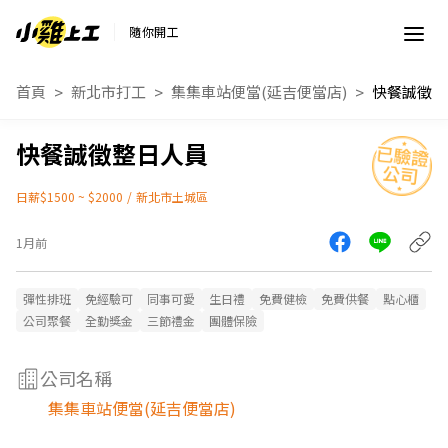
隨你開工
首頁
新北市打工
集集車站便當(延吉便當店)
快餐誠徵整
快餐誠徵整日人員
日薪$1500 ~ $2000
/
新北市土城區
1月前
彈性排班
免經驗可
同事可愛
生日禮
免費健檢
免費供餐
點心櫃
公司聚餐
全勤獎金
三節禮金
團體保險
公司名稱
集集車站便當(延吉便當店)