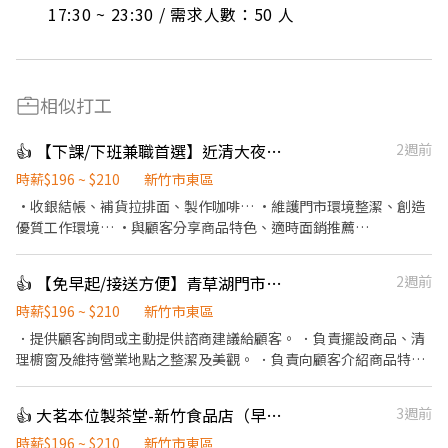
17:30 ~ 23:30 / 需求人數：50 人
相似打工
👍 【下課/下班兼職首選】近清大夜市7-11孟竹門市 晚班動茲動夥伴⁠
2週前
時薪$196 ~ $210
新竹市東區
·收銀結帳、補貨拉排面、製作咖啡… ·維護門市環境整潔、創造
優質工作環境… ·與顧客分享商品特色、適時面銷推薦…
👍 【免早起/接送方便】青草湖門市10-18點舒適中班夥伴！(近青草湖國小)⁠
2週前
時薪$196 ~ $210
新竹市東區
．提供顧客詢問或主動提供諮商建議給顧客。 ．負責擺設商品、清
理櫥窗及維持營業地點之整潔及美觀。 ．負責向顧客介紹商品特
徵、品質與價格及示範操作方法，以協助顧客選擇。 ．負責在顧客
成交後之包裝、收款、交付商品、開發票或收據。 ．負責在當天結
👍 大茗本位製茶堂-新竹食品店（早班長期工讀）
3週前
束營業前，統計銷售情形、盤點貨品存量及撰寫當日業務報表。
時薪$196 ~ $210
新竹市東區