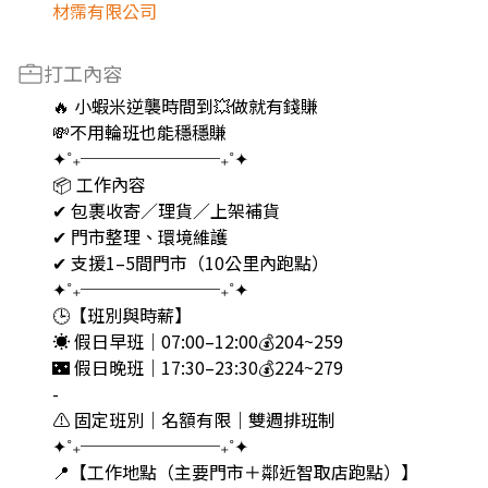
材霈有限公司
打工內容
🔥 小蝦米逆襲時間到💥做就有錢賺
💸不用輪班也能穩穩賺
✦˚₊────────₊˚✦
📦 工作內容
✔ 包裹收寄／理貨／上架補貨
✔ 門市整理、環境維護
✔ 支援1–5間門市（10公里內跑點）
✦˚₊────────₊˚✦
🕒【班別與時薪】
☀️ 假日早班｜07:00–12:00💰204~259
🌃 假日晚班｜17:30–23:30💰224~279
-
⚠️ 固定班別｜名額有限｜雙週排班制
✦˚₊────────₊˚✦
📍【工作地點（主要門市＋鄰近智取店跑點）】