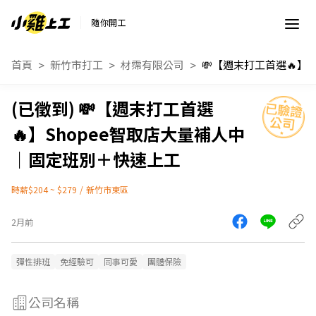
隨你開工
首頁
新竹市打工
材霈有限公司
💸【週
💸【週末打工首選
🔥】Shopee智取店大量補人中
｜固定班別＋快速上工
時薪$204 ~ $279
/
新竹市東區
2月前
彈性排班
免經驗可
同事可愛
團體保險
公司名稱