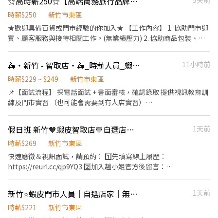
☆高時薪250☆【高端商務旅行品牌：新竹巨城門市長期PT】| RFS_289
5天前
秋獎金 - 📦 工作內容 1️⃣ 包裹上架、裝箱、理貨、搬運、盤點 ▸ 請先
自行評估身體是否能搬重 2️⃣ 工作性質為多門市跑點，不需久待門
時薪$250
新竹市東區
市，『著重於上架速度與準確度』 3️⃣ 設備維護與基本門市環境清潔
★歡迎具備百貨或門市經驗的你加入★ 【工作內容】 1. 協助門市迎
4️⃣ 必須有機車駕照及自備機車，依門市需求配合支援距離 10 公里
賓、顧客服務與接待相關工作。(無業績壓力) 2. 協助商品包裝、陳
內門市 5️⃣ 其他主管交辦工作內容與機動性協助 - ⏰ 班別說明 早班▸
列整理、理貨與進貨處理。 3. 配合陳列同事進行商品展示與擺設。
07:00–08:30 到班，每次班排約2–5 小時 晚班▸ 17:30–23:30，每次
4. 進行倉儲整頓與資材補補貨管理。 5. 完成主管交辦之其他事項。
🛵・新竹 - 智取店・🛵_時薪人員_蝦皮店到店
11小時前
班排班約2–6 小時 📌 實際排班依由 門市主管 排班 📌 須配合一周至
【工作時間】 需可配合6個月以上 配合百貨營業時間 (10:00-22:00)
少給4天(至少1天為假日) - 💰 薪資福利 早班時薪 $229 （基本時薪
每日排班8小時，每周3~4天為主 【薪資】 時薪$250 【工作地點】
時薪$229 ~ $249
新竹市東區
196+早班津貼33) 晚班時薪 $249 （基本時薪196+晚班津貼53) ✅ 享
Big City 遠東巨城購物中心 新竹市東區中央路239號1樓 【其他條
📌【面試流程】 採電話面試 + 書面審核，確認錄取 提供視訊教育訓
勞保（一定有） ✅ 健保自行決定是否加保 ✅ 任職滿半年享端午 / 中
件】 需自備黑衣黑褲黑鞋作為制服
練及門市實習 （也可能會需要到有人店實習）
秋獎金 ✅ 薪資匯款（無法領現） - 📍 參考門市地點 ＃實際會依門市
~*~*~*~*~*~*~*~*~*~*~*~*~*~*~*~*~*~ 📌【智取店工作內容】
需求配合距離 10 公里內的門市 新竹光復三 - 智取店｜新竹市東區光
負責包裹收寄、搬運、盤點、理貨等 維持門市作業區環境、清潔維
復路一段45號1樓 新竹竹蓮 - 智取店｜新竹市東區南大路382號1樓
假日班 新竹🧡蝦皮智取店🧡自選店家｜無經驗可｜快速報到
1天前
護作業 一天會跑2-4間鄰近門市，跑點距離約 10 公里內 （也可能會
新竹明湖 - 智取店｜新竹市東區明湖路698號1樓 新竹慈雲 - 智取店
需要到有人店支援理貨） 必須自備機車🛵
時薪$269
新竹市東區
｜新竹市東區慈雲路125號1、2樓 新竹鐵道 - 智取店｜新竹市東區
~*~*~*~*~*~*~*~*~*~*~*~*~*~*~*~*~*~ 📌【上班班別＆排班說
快速應徵＆視訊面試，請預約： 1️⃣先填寫線上履歷：
鐵道路一段28巷81號1樓 - 📌 小提醒 每日皆有面試安排，實際缺額
明】 ☑︎早班：07:00 - 13:30 時段內區間安排 ______ 彈性07:00 -
https://reurl.cc/qp9YQ3 2️⃣加入趙小姐官方後留言：
依門市狀況調整，有興趣請按下【立即應徵】投遞履歷，把握機
08:30間可到班 ☑︎晚班：18:30 - 23:30 ______ 特定區域需要17:30
https://lin.ee/Y0jPj9A3 （ID：@359keqlq） 留言>>>>姓名/電話
會！ 🎈 其他區域、店型 職缺詢問｜點擊連結加入官方賴
到班 ☑︎夜班：23:30-03:30 ______ 跑點範圍會擴大至16Km ⭐ 會依
＋截圖職缺 ⸻⸻⸻⸻⸻⸻⸻⸻ ✅
https://lin.ee/oF0vyAn (ID : @270jwauh) ▸ 加入後請主動傳送
新竹⭐蝦皮門市人員｜自選店家｜無經驗可｜快速報到❤️
1天前
情況排班，不一定會做滿整個時段 ⭐ 實際工時通常是 2 - 4小時，無
工作內容： 1. 包裹收寄、搬運、盤點、理貨、上架等 2. 維持門市作
訊息才看到唷！
固定時數 ⭐ 時間都有可能會因貨物量多與少做調整 ⭐ 貨物量多少，
業區環境、清潔維護作業 3. 智取店為無人商店，有單日跑點1-5間
時薪$221
新竹市東區
可能會延長工時做調整 📅 每週排班制 ☑︎ 平日：每週至少配合 3 - 4
門市 4. 須配合蝦皮店到店工作內容調整 5. 須配合鄰近有人店門市支