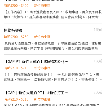
✅工作地點: 竹北 / 竹東 / 湖口 / 北埔 / 新豐 / 新埔 / 關西 / 芎林 💪 其
(六) 09:30 ~ 21:30 (日) 09:30 ~ 18:30
時薪$200 ~ $400
新竹市東區
他區域也歡迎直接私訊詢問! 🔥 搶手熱缺異動極快, 優質好缺錯過就
【工作內容】 1、商品進貨處理及入庫 2、收銀事務、百貨及品牌收
沒有了! . ⸻【應徵方式】⸻ ⚡ 搶手缺額隨時額滿, 手刀點下
銀POS統操作 3、提供顧客需求服務(如 建立會員資料) 4、負責商品
方 "立即應徵", 顧問線上馬上回覆安排面試! 或搜尋官方帳號:
陳列、銷售、及庫存整理 5、專櫃整理、維持店鋪整潔 6、試吃試飲
@922vyxod (一定要加 @ 喔) 加入後請按照格式留言, 專員第一時間
推廣 7、其他主管交辦事項 **需會POS機操作** 【中秋檔期時間】
處理! 🚫 求職完全免收費 🤝 安心上工有保障
運動指導員
1天前
115.07.01~115.09.30 星期六、日，國定假日視店舖人力需求，須配
合排班。 時薪200元(遇國定假日給雙倍)，中間將給休息時間不支薪
時薪$200 ~ $250
新竹市東區
【另有其他櫃位參考】 💚新光三越-台南西門新天地 (7/7~7/19)
具備良好表達能力，喜歡帶動氣氛、引導團體活動 對運動、健身或
(8/13~9/9) 💚天母-大葉高島屋 (8/14~9/30) 💚新莊-宏匯廣場
健康產業有興趣，樂於學習 無相關經驗可，由公司提供完整教育訓
(8/1~9/30) 💚桃園-大江購物中心 (8/1~9/30) 💚台中高鐵站 💚高雄
練 （在運動圈指導會員正確使用器材，營造有效有趣的氛圍）
夢時代
【GAP PT 新竹大遠百】時薪$210~$215・無經驗可・排班超彈性！
1天前
時薪$210 ~ $215
新竹市東區
！！！有興趣請直接投遞履歷！！！ 🌟 為什麼選擇 GAP？ １．美
式管理，氛圍第一： 店長好相處，同事有活力！ ２．排班彈性： 每
學期課表不同？下班想要兼職賺外快？通通可以跟店長喬！ ３．零
經驗OK，有經驗更好： 歡迎大學/研究生/新鮮人，這會是你最棒的
【GAP｜新竹大遠百PT】 #新竹打工首選❗️
2天前
職場起點！ ４．營運穩定，安心打工 🕶 工作內容 １．提供顧客良
好的服務 ２．提供個人穿搭建議 ３．輔助陳列工作，維持良好的購
時薪$210 ~ $215
新竹市東區
物環境 🕒 我們希望你（排班需求） 每次排班至少 4 小時，每週至少
🌟 加入 GAP，打造顧客的日常穿搭！ GAP 是經典美式休閒服飾品