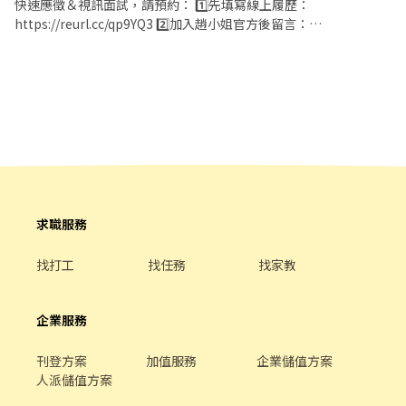
快速應徵＆視訊面試，請預約： 1️⃣先填寫線上履歷：
天 ☑︎ 假日：每週至少配合 1 天
援 ✅工作時間： 早班：07:00~08:30起班-13:30 晚班：17:30~18:30
https://reurl.cc/qp9YQ3 2️⃣加入趙小姐官方後留言：
~*~*~*~*~*~*~*~*~*~*~*~*~*~*~*~*~*~ 📌【薪資計算】 基本時
起班-23:30 夜班： 23:30–03:30 (彈性排班2-6小時視情況加班) ＊假
https://lin.ee/Y0jPj9A3 （ID：@359keqlq） 留言>>>>姓名/電話
薪：$196/時 油資津貼：$8/時 區域津貼：$25/時 晚班津貼：$20/時
日早班07:00-12:00 / 假日晚班 17:30-23:30 ✅工作待遇： 日班時薪
＋截圖職缺 ⸻⸻⸻⸻⸻⸻⸻⸻ ✅
(17:30-23:30) 夜班津貼：$40/時 (23:30-03:30)
=$229 晚班另有獎金+20=時薪$249 夜班$269 ✅工作地點：(可自選
工作內容： 1. 包裹收寄、搬運、盤點、理貨 2. 協助門市服務與收銀
~*~*~*~*~*~*~*~*~*~*~*~*~*~*~*~*~*~ ❗每一個地區的名額有
店點) 新竹光復三 - 智取店 新竹市東區光復路一段45號1樓 新竹明湖
作業 3. 維持環境清潔 4. 配合調店及支援工作 5. 協助門市日常營運維
限!! 請把握機會❗ 🛵・🛵・🛵・🛵・🛵・🛵・🛵・🛵・🛵 🧡心💛動💚
- 智取店 新竹市東區明湖路698號1樓 新竹竹蓮 - 智取店 新竹市東區
護 ✅工作時間： 早班：10:30-17:30 晚班：16:15-22:45、18:45-
不💙如💜馬🤎上🖤行🤍動💖 ______ 🛵 有職缺門市如下 🛵 ______
南大路382號1樓 新竹慈雲 - 智取店 新竹市東區慈雲路125號1、2樓
22:45 假日班：10:30-22:45 *皆為彈性排班，視情況加班 ＊ 一週至
新竹北新 - 智取店 新竹市北區北新街135號1樓 新竹四維 - 智取店 新
新竹鐵道 - 智取店 新竹市東區鐵道路一段28巷81號1樓 夜班 新竹寶
少給班 4 天（假日需能配合）＊ ✅工作待遇：時薪221 ✅工作地
竹市北區四維路36號1樓 新竹湳中 - 智取店 新竹市北區湳中街107號
山 - 智取店 新竹市東區寶山路35號1樓 ☑️需有機車&駕照 ☑️至少配合
點：(可自選店點) 新竹光復二店 新竹市東區光復路二段142號1樓 新
1樓 新竹光復三 - 智取店 新竹市東區光復路一段45號1樓 新竹慈雲 -
四個月以上 💡皆會提供完整教育訓練＋店面實習，新手也OK！💡
竹東南店 新竹市東區東南街80號1樓 新竹金山店 新竹市東區金山北
智取店 新竹市東區慈雲路125號1、2樓 新竹明湖 - 智取店 新竹市東
💡員工福利：享汽機車油資補貼、修繕補貼、推薦獎金
一街116號1樓 新竹建中店 新竹市東區建中路85號1樓 新竹關新店
區明湖路698號1樓 新竹竹蓮 - 智取店 新竹市東區南大路382號1樓
求職服務
新竹市東區關新東路360號1樓 😊門市缺額變動很快很快，先搶先贏
新竹鐵道 - 智取店 新竹市東區鐵道路一段28巷81號1樓
＊＊＊＊＊＊＊＊＊＊＊＊＊＊＊＊＊＊＊＊ ☑️至少配合四個月以
找打工
找任務
找家教
上 ☑️ 需配合加班，搬運重物（約 15 公斤） 💡皆會提供完整教育訓
練＋店面實習，新手也OK！💡
企業服務
刊登方案
加值服務
企業儲值方案
人派儲值方案