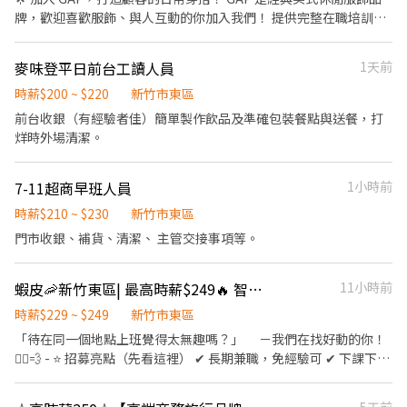
排 20 小時。 ．平日： 每週能給班 3 天(含)以上 ．假日： 每月 8 天
牌，歡迎喜歡服飾、與人互動的你加入我們！ 提供完整在職培訓，
中，需至少配合 4 天 (不能只排假日喔！) ⏰ 排班時段 ．一般狀況：
無經驗也歡迎加入~ 👕【工作內容】 • 接待顧客，提供親切的購物
最早08:00上班；最晚23:30下班 ．特殊狀況(換季盤點等)：最早
服務 • 協助穿搭建議與商品介紹 • 商品整理、陳列及維持門市環
麥味登平日前台工讀人員
1天前
07:00上班；最晚半夜01:00下班
境 🙋【我們在找這樣的你】 • 喜歡與人互動，具良好溝通能力 •
對服飾、穿搭或零售服務有興趣 • 願意學習，具服務熱忱 🕘【排班
時薪$200 ~ $220
新竹市東區
需求】 • 上班時段：07:00–23:00（可彈性排班） • 每次至少 4 小
前台收銀（有經驗者佳）簡單製作飲品及準確包裝餐點與送餐，打
時，每週至少 20 小時 • 每週可配合假日排班至少 1 天 • 進貨日需
烊時外場清潔。
配合至 23:00 後約 30–60 分鐘（會給付夜班津貼） 📍【工作地點】
新竹大遠百店｜新竹市東區西大路323號
7-11超商早班人員
1小時前
時薪$210 ~ $230
新竹市東區
門市收銀、補貨、清潔、 主管交接事項等。
蝦皮🦐新竹東區| 最高時薪$249🔥 智取店 #蝦皮店到店 #免經驗可
11小時前
時薪$229 ~ $249
新竹市東區
「待在同一個地點上班覺得太無趣嗎？」 －我們在找好動的你！
🏃‍♀️💨 - ⭐ 招募亮點（先看這裡） ✔ 長期兼職，免經驗可 ✔ 下課下班
就能上班，2–6 小時彈性排 ✔ 時薪＋津貼｜早班 $229、晚班 $249
✔ 提供完整教育訓練＋店面實習（全程計薪） ✔ 滿半年享 端午 / 中