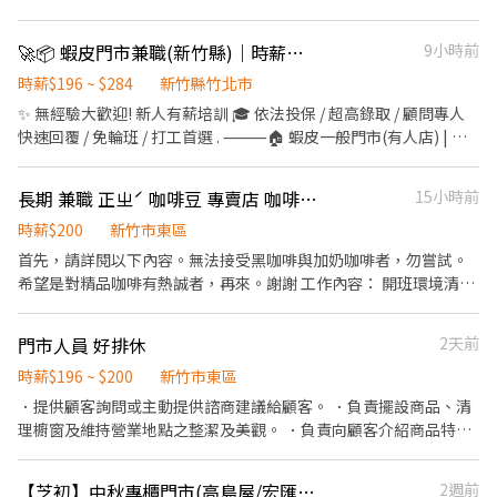
班) ▸ 假日班: 早班 07:00-12:00 / 晚班 17:30-23:30 (配合 2-5 小時依
給親友共享唷 ◆ 生日/節慶禮卷： 你生日我慶祝，生日當月我們提
北市蝦皮門市(或職缺截圖)】 ⚠️面試、應徵請線上預約，勿直接跑
照貨量彈性排班) 📌 排班說明: 平日一週給班 3-5 天, 假日配合主管排
供你品牌禮卷 讓生日更有溫度 你過節我共歡，重要節慶我們提供你
門店唷! --------------------------- 【☀️智取店(無人店)☀️】 ✦工作
班 💰薪資 (含津貼加給): ▸ 早班 $204-$229 ▸ 晚、夜班 $224-$269
🚀📦 蝦皮門市兼職(新竹縣)｜時薪最高$244/無經驗可/高錄取
9小時前
福利禮券 好好與家人歡慶 你旅遊我贊助，每年職福會提供你旅遊津
薪資 $239/hr(竹北市)+(晚班獎金 20 /夜班獎金 40) ✦工作內容-不需
⸻ ✅工作地點: 東區 / 北區 / 香山區 💪 其他區域也歡迎直接私訊
貼 好好享受幸福人生 ◎ 詳細工作時間於面試時告知
顧客服務 1.包裹搬運、理貨(搬物流箱10~15公斤不等) 2.維持門市作
時薪$196 ~ $284
新竹縣竹北市
詢問! 🔥 搶手熱缺異動極快, 優質好缺錯過就沒有了! . ⸻【應徵
業區環境、清潔 3.配合單日跑點(1~5間門市) 🔔需自備機車、駕照 ✦
✨ 無經驗大歡迎! 新人有薪培訓 🎓 依法投保 / 超高錄取 / 顧問專人
方式】⸻ ⚡ 搶手缺額隨時額滿, 手刀點下方 "立即應徵", 顧問線
工作時間 (日排2~5hr依實際情況而定) ⭕缺額門市、班別如下方⭕
快速回覆 / 免輪班 / 打工首選 . ⸻🏠 蝦皮一般門市(有人店) | 免
上馬上回覆安排面試! 或搜尋官方帳號: @922vyxod (一定要加 @ 喔)
固定早班 07:00-13:30、08:30-13:30 固定晚班 17:30-23:30、
備交通工具 ✅工作內容: 📦 負責包裹收寄、搬運、盤點、輕鬆理貨
加入後請按照格式留言, 專員第一時間處理! 🚫 求職完全免收費 🤝 安
18:30-23:30 固定夜班 23:30-03:30 ✦排班方式 含假日周排班3-5天
等 🙋 提供顧客接待、親切收銀結帳等服務 🧹 維持門市作業區環境
心上工有保障
長期 兼職 正ㄓˊ 咖啡豆 專賣店 咖啡廳 新竹 有店貓
15小時前
班 --------------------------- 【✔️有人店(一般門市)✔️】 ✦工作薪資
與清潔維護作業 🤝 協助執行門市營運維護與彈性調店支援 🕒工作時
$231/hr(竹北市) ✦工作內容- (提供完整教育訓練及店面實習) 1.負
間: ▸ 早班 11:00-17:30 ▸ 晚班 18:45-22:45, 16:15-22:45 📌 排班說
時薪$200
新竹市東區
責包裹收寄、搬運、盤點、理貨等 2.門市相關作業 3.可配合調店、
明: 平日一週給班 3-5 天, 假日配合主管排班 💰薪資 (含津貼加給): ▸
首先，請詳閱以下內容。無法接受黑咖啡與加奶咖啡者，勿嘗試。
支援佳(兼職可不調店) ✦工作時間 ⭕缺額門市、班別如下方⭕ 固定
早、晚班 $196-$231 . ⸻ 🛵 蝦皮智取店 | 自主度高・享津貼加
希望是對精品咖啡有熱誠者，再來。謝謝 工作內容： 開班環境清
早班 10:30-17:30 (平日4-6H/假日6-8H) 固定晚班❶16:15-22:45
給(需自備機車+駕照) ✅工作內容: 📦 包裹收寄、搬運、盤點、理貨
潔。手工咖啡瑕疵豆篩選。咖啡吧檯。咖啡豆銷售。 我們不是網美
❷18:45-22:45（一週至少2天16:15起班） ✦排班方式 含假日周排
上架等 🧹 維持門市作業區環境與清潔維護作業 🔄 配合店到店內容
咖啡店，我們比較屬於咖啡豆生產者，以販售咖啡豆與器具為主，
班3-5天班 ----------------------------- ▶工作地點 (可自選門店) 缺
門市人員 好排休
2天前
調整與支援有人店 🛵 鄰近門市調店支援 (早晚班 10 公里內, 夜班 16
有7成工作時間是在挑瑕疵咖啡豆，此工作需要耗費 眼力 及 耐心。
額如下 ☀️竹北光明 - 智取店 竹北市光明五街319號1樓(缺早、晚) ☀️
公里內) 🕒工作時間: ▸ 早班: 07:00~08:30-13:30 (配合 2-5 小時依照
無 耐心 者請勿嘗試。謝謝。 目前需要可以配合彈性時段的上班者，
時薪$196 ~ $200
新竹市東區
竹北科大 - 智取店 竹北市科大一路43號1樓(缺早、晚、假日晚) ☀️竹
貨量彈性排班) ▸ 晚班: 17:30/18:30-23:30 (配合 2-5 小時依照貨量彈
薪資 時薪 制(200)詳細面談。希望應徵者是對精品咖啡有興趣者。
．提供顧客詢問或主動提供諮商建議給顧客。 ．負責擺設商品、清
北高鐵 - 智取店 竹北市高鐵三街43號1樓(缺早、晚、假日早、假日
性排班) ▸ 夜班: 23:30-03:30 (配合 2-4 小時依照貨量彈性排班) ▸ 假
有機會培訓成正式店員。希望假日都可以上班最好(可輪排休)。平日
理櫥窗及維持營業地點之整潔及美觀。 ．負責向顧客介紹商品特
晚) ✔️竹北中山店 竹北市中山路57號1樓(缺晚) ✔️竹北中正店 竹北市
日班: 早班 07:00-12:00 / 晚班 17:30-23:30 (配合 2-5 小時依照貨量
可以機動調整上班時間。詳細上班時間面談。 在學或是待業中，皆
徵、品質與價格及示範操作方法，以協助顧客選擇。 ．負責在顧客
中正西路552號1樓(缺晚) ✔️竹北新溪店 竹北市新溪街10號1樓(缺
彈性排班) 📌 排班說明: 平日一週給班 3-5 天, 假日配合主管排班 💰
歡迎洽詢。謝謝。 應徵者，請檢附 詳細 履歷(含照片)。謝謝 ※工作
成交後之包裝、收款、交付商品、開發票或收據。
晚) ✔️竹北嘉豐店 竹北市嘉豐五路二段132號1樓(缺晚)
薪資 (含津貼加給): ▸ 早班 $204-$244 ▸ 晚、夜班 $224-$284 ⸻
【芝初】中秋專櫃門市(高島屋/宏匯/新竹) 另有銷售獎金
2週前
時間就是店的營業時間。營業時間如下： (一)~(五) 07:30 ~ 22:00