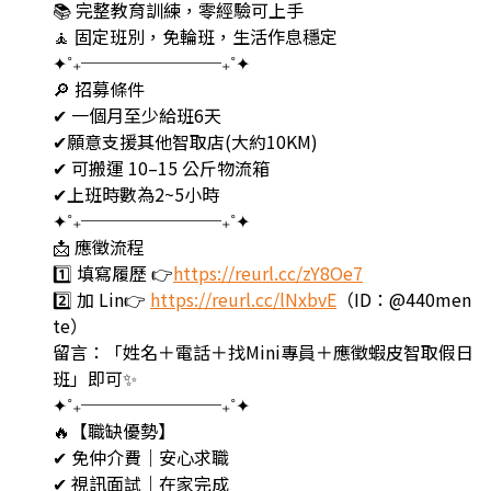
📚 完整教育訓練，零經驗可上手
🧘 固定班別，免輪班，生活作息穩定
✦˚₊────────₊˚✦
🔎 招募條件
✔ 一個月至少給班6天
✔願意支援其他智取店(大約10KM)
✔ 可搬運 10–15 公斤物流箱
✔上班時數為2~5小時
✦˚₊────────₊˚✦
📩 應徵流程
1️⃣ 填寫履歷 👉
https://reurl.cc/zY8Oe7
2️⃣ 加 Lin👉
https://reurl.cc/lNxbvE
（ID：@440men
te）
留言：「姓名＋電話＋找Mini專員＋應徵蝦皮智取假日
班」即可✨
✦˚₊────────₊˚✦
🔥【職缺優勢】
✔ 免仲介費｜安心求職
✔ 視訊面試｜在家完成