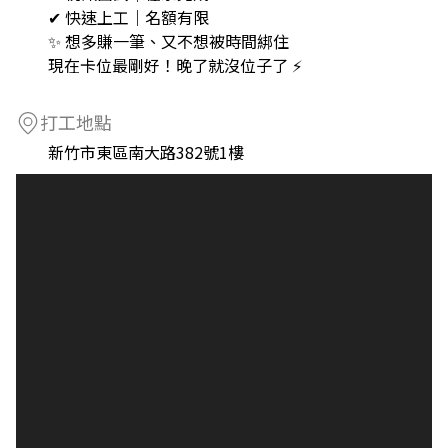
✔ 快速上工｜名額有限
✨ 想多賺一筆、又不想被時間綁住
現在卡位最剛好！晚了就沒位子了 ⚡
打工地點
新竹市東區南大路382號1樓