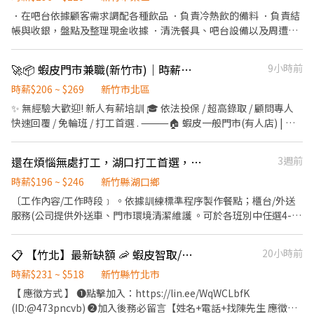
．在吧台依據顧客需求調配各種飲品 ．負責冷熱飲的備料 ．負責結
帳與收銀，盤點及整理現金收據 ．清洗餐具、吧台設備以及周遭工
作環境 ．飲品販售說明
🚀📦 蝦皮門市兼職(新竹市)｜時薪最高$269/無經驗可/高錄取
9小時前
時薪$206 ~ $269
新竹市北區
✨ 無經驗大歡迎! 新人有薪培訓 🎓 依法投保 / 超高錄取 / 顧問專人
快速回覆 / 免輪班 / 打工首選 . ⸻🏠 蝦皮一般門市(有人店) | 免
備交通工具 ✅工作內容: 📦 負責包裹收寄、搬運、盤點、輕鬆理貨
等 🙋 提供顧客接待、親切收銀結帳等服務 🧹 維持門市作業區環境
還在煩惱無處打工，湖口打工首選，必勝客歡迎你
3週前
與清潔維護作業 🤝 協助執行門市營運維護與彈性調店支援 🕒工作時
間: ▸ 早班 11:00-17:30 ▸ 晚班 18:45-22:45, 16:15-22:45 ▸ 假日班: 配
時薪$196 ~ $246
新竹縣湖口鄉
合早晚輪班 📌 排班說明: 平日一週給班 3-5 天, 假日配合主管排班 💰
〔工作內容/工作時段﹞ 。依據訓練標準程序製作餐點；櫃台/外送
薪資 (含津貼加給): ▸ 早、晚班 $206-$221 . ⸻ 🛵 蝦皮智取店 |
服務(公司提供外送車、門市環境清潔維護 。可於各班別中任選4-6
自主度高・享津貼加給(需自備機車+駕照) ✅工作內容: 📦 包裹收
小時彈性排班 ﹝薪資福利﹞ ★ 基本時薪：$196起" ★ 津貼福利 ◆
寄、搬運、盤點、理貨上架等 🧹 維持門市作業區環境與清潔維護作
外送津貼$10元/14元/趟 ◆ 考核：每通過一站別考核即可為自己加
📋 【竹北】最新缺額 🦐 蝦皮智取/門市⚡快速報到
20小時前
業 🔄 配合店到店內容調整 🛵 鄰近門市調店支援 (早晚班 10 公里內,
薪($2/時 ◆ 值班津貼：每小時40元(晉升幹部後 ◆ 健檢：任職滿一
夜班 16 公里內) 🕒工作時間: ▸ 早班: 07:00~08:30-13:30 (配合 2-5
年起，公司提供年度健檢照顧你的健康 ◆ 保險：除勞、健、勞退
時薪$231 ~ $518
新竹縣竹北市
小時依照貨量彈性排班) ▸ 晚班: 17:30/18:30-23:30 (配合 2-5 小時依
外，公司更為你投保團保維護你的安全 ◆ 員工用餐折扣：每月任職
【 應徵方式 】 ❶點擊加入：https://lin.ee/WqWCLbfK
照貨量彈性排班) ▸ 夜班: 23:30-03:30 (配合 2-4 小時依照貨量彈性排
滿50小時，即享有乙次員工折扣優惠85折簡訊，除了自用也能分享
(ID:@473pncvb) ❷加入後務必留言【姓名+電話+找陳先生 應徵竹