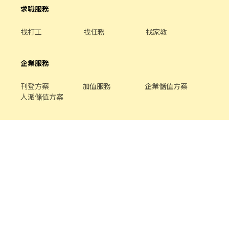
求職服務
找打工
找任務
找家教
企業服務
刊登方案
加值服務
企業儲值方案
人派儲值方案
關於我們
品牌介紹
家教服務
最新公告
平台規範
幫助中心
合作提案