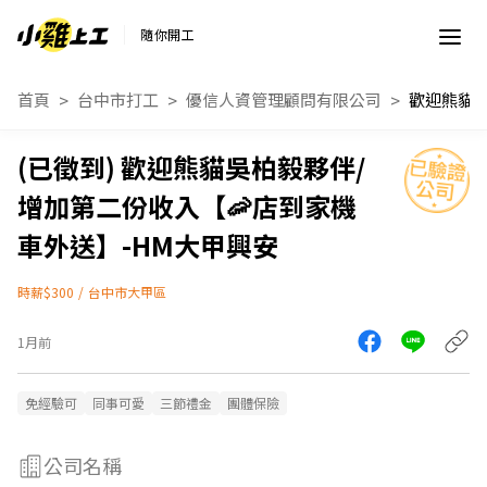
隨你開工
首頁
台中市打工
優信人資管理顧問有限公司
歡迎熊貓吳柏毅夥伴/
增加第二份收入【🦐店到家機
車外送】-HM大甲興安
時薪$300
/
台中市大甲區
1月前
免經驗可
同事可愛
三節禮金
團體保險
公司名稱