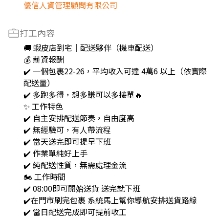
優信人資管理顧問有限公司
打工內容
🚚 蝦皮店到宅｜配送夥伴（機車配送）
💰 薪資報酬
✔️ 一個包裹22-26，平均收入可達 4萬6 以上（依實際
配送量）
✔️ 多跑多得，想多賺可以多接單🔥
✨ 工作特色
✔️ 自主安排配送節奏，自由度高
✔️ 無經驗可，有人帶流程
✔️ 當天送完即可提早下班
✔️ 作業單純好上手
✔️ 純配送性質，無需處理金流
🏍️ 工作時間
✔️ 08:00即可開始送貨 送完就下班
✔️在門市刷完包裹 系統馬上幫你導航安排送貨路線
✔️ 當日配送完成即可提前收工