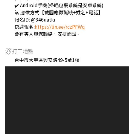
✔️ Android手機(掃瞄包裹系統是安卓系統)
🚀 應徵方式【截圖應徵職缺+姓名+電話】
報名ID: @346uatki
快速報名:
https://lin.ee/rczPFWq
會有專人與您聯絡，安排面試~
打工地點
台中市大甲區興安路49-5號1樓