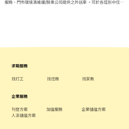
服務、門市環境清維護(騎乘公司提供之外送車 。可於各班別中任選
4-6小時彈性排班(班別依據面試餐廳需求為主 ﹝薪資福利﹞ ★ 基本
時薪：$196 "起" ★ 津貼福利 ◆ 外送津貼$10元/14元/趟；外送趟
次越多賺越多~~ ◆ 值班津貼：每小時20元(晉升組長後 ◆ 早、晚班
津貼：23:00-07:00（每小時享有50-80元津貼 ◆ 健檢：任職滿一年
起，公司提供年度健檢照顧你的健康 ◆ 保險：除勞、健、勞退外，
公司更為你投保團保維護你的安全 ◆ 員工用餐折扣：兼職夥伴當日
任職滿4小時，即享有85折員購折扣；組長當日任職每四小時享有乙
餐員餐 ◆ 生日/節慶禮卷： 你生日我慶祝，生日當月我們提供你品
牌禮卷 讓生日更有溫度 你過節我共歡，重要節慶我們提供你福利禮
券 好好與家人歡慶 你旅遊我贊助，每年職福會提供你旅遊津貼 好好
求職服務
享受幸福人生 ◎ 詳細工作時間於面試時告知
找打工
找任務
找家教
企業服務
刊登方案
加值服務
企業儲值方案
人派儲值方案