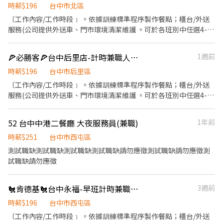
天 ✅ 基本條件 ✔️ 自備機車 ✔️ 有效駕照＋強制險 ✔️ Android手機 🚀
時薪$196
台中市北區
應徵方式 ---------------------------------------------------- 快速應
〔工作內容/工作時段﹞ 。依據訓練標準程序製作餐點；櫃台/外送
徵【截圖應徵職缺+姓名+電話】 官方賴：@346uatki 會有專人與您
服務(公司提供外送車、門市環境清潔維護 。可於各班別中任選4-6
聯絡，安排面試~
小時彈性排班 ﹝薪資福利﹞ ★ 基本時薪：$196 "起" ★ 津貼福利 ◆
外送津貼$10元/14元/趟 ◆ 考核：每通過一站別考核即可為自己加
🍕必勝客🍕台中后里店-計時兼職人員-★彈性周排班★-"$196-$240"-另享外送獎金
1週前
薪($2/時 ◆ 值班津貼：每小時40元(晉升幹部後 ◆ 健檢：任職滿一
年起，公司提供年度健檢照顧你的健康 ◆ 保險：除勞、健、勞退
時薪$196
台中市后里區
外，公司更為你投保團保維護你的安全 ◆ 員工用餐折扣：每月任職
〔工作內容/工作時段﹞ 。依據訓練標準程序製作餐點；櫃台/外送
滿50小時，即享有乙次員工折扣優惠85折簡訊，除了自用也能分享
服務(公司提供外送車、門市環境清潔維護 。可於各班別中任選4-6
給親友共享唷 ◆ 生日/節慶禮卷： 你生日我慶祝，生日當月我們提
小時彈性排班 ﹝薪資福利﹞ ★ 基本時薪：$196 "起" ★ 津貼福利 ◆
供你品牌禮卷 讓生日更有溫度 你過節我共歡，重要節慶我們提供你
外送津貼$10元/14元/趟 ◆ 考核：每通過一站別考核即可為自己加
52 台中中港二餐廳 大夜服務員(兼職)
1年前
福利禮券 好好與家人歡慶 你旅遊我贊助，每年職福會提供你旅遊津
薪($2/時 ◆ 值班津貼：每小時40元(晉升幹部後 ◆ 健檢：任職滿一
貼 好好享受幸福人生 ◎ 詳細工作時間於面試時告知
年起，公司提供年度健檢照顧你的健康 ◆ 保險：除勞、健、勞退
時薪$251
台中市西屯區
外，公司更為你投保團保維護你的安全 ◆ 員工用餐折扣：每月任職
測試職缺測試職缺測試職缺測試職缺請勿應徵測試職缺請勿應徵測
滿50小時，即享有乙次員工折扣優惠85折簡訊，除了自用也能分享
試職缺請勿應徵
給親友共享唷 ◆ 生日/節慶禮卷： 你生日我慶祝，生日當月我們提
供你品牌禮卷 讓生日更有溫度 你過節我共歡，重要節慶我們提供你
🐔肯德基🐔台中永福-早班計時兼職人員-★彈性周排班★-"$196-$201"
3週前
福利禮券 好好與家人歡慶 你旅遊我贊助，每年職福會提供你旅遊津
貼 好好享受幸福人生 ◎ 詳細工作時間於面試時告知
時薪$196
台中市西屯區
〔工作內容/工作時段﹞ 。依據訓練標準程序製作餐點；櫃台/外送