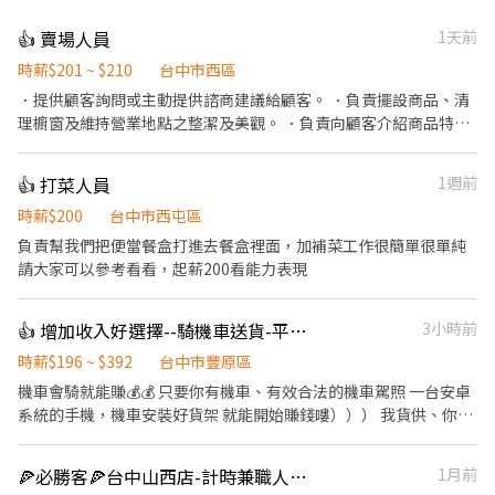
👍 賣場人員
1天前
時薪$201 ~ $210
台中市西區
．提供顧客詢問或主動提供諮商建議給顧客。 ．負責擺設商品、清
理櫥窗及維持營業地點之整潔及美觀。 ．負責向顧客介紹商品特
徵、品質與價格及示範操作方法，以協助顧客選擇。 ．負責在顧客
成交後之包裝、收款、交付商品、開發票或收據。 ．負責在當天結
👍 打菜人員
1週前
束營業前，統計銷售情形、盤點貨品存量及撰寫當日業務報表。
時薪$200
台中市西屯區
負責幫我們把便當餐盒打進去餐盒裡面，加補菜工作很簡單很單純
請大家可以參考看看，起薪200看能力表現
👍 增加收入好選擇--騎機車送貨-平均4.6萬-7萬--NN豐原安康
3小時前
時薪$196 ~ $392
台中市豐原區
機車會騎就能賺💰️💰️ 只要你有機車、有效合法的機車駕照 一台安卓
系統的手機，機車安裝好貨架 就能開始賺錢嘍））） 我貨供、你配
送 單純、穩定、高報酬 ✔️ 收入可達4.6萬-7萬以上（依實際配送
量） ✔️ 純配送性質，無需處理金流 ✔️ 08:00即可開始送貨 ✔️ 配送範
🍕必勝客🍕台中山西店-計時兼職人員-★彈性周排班★$196-$246另享外送獎金
1月前
圍3公里內 ✔️ 當日配送完成即可提前收工 📅 休息安排 ✔️一週排休兩