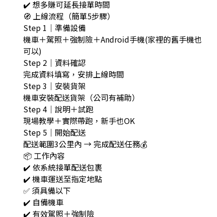
✔️ 想多賺可延長接單時間
🧭 上線流程（簡單5步驟）
Step 1｜準備設備
機車＋駕照＋強制險＋Android手機(家裡的舊手機也
可以)
Step 2｜資料確認
完成資料填寫，安排上線時間
Step 3｜安裝貨架
機車安裝配送貨架（公司有補助）
Step 4｜說明＋試跑
現場教學＋實際帶跑，新手也OK
Step 5｜開始配送
配送範圍3公里內 → 完成配送任務💰
📦 工作內容
✔️ 依系統接單配送包裹
✔️ 機車運送至指定地點
✅ 須具備以下
✔️ 自備機車
✔️ 有效駕照＋強制險