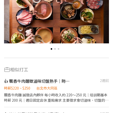
相似打工
👍 飄香牛肉麵徵滷味切盤熟手｜時薪最高250｜週日固定休
2週前
時薪$220 ~ $250
台北市大同區
飄香牛肉麵 誠徵店內夥伴 每小時收入約 220～250 元｜培訓期基本
時薪 200 元｜週日固定店休 重點需求 主要徵求會切滷味、切盤的熟
手。 需能掌握切盤速度、份量穩定、出餐節奏，餐期可配合現場分
工。 有牛肉麵店、小吃店、滷味攤、麵店相關經驗者優先。 工作內