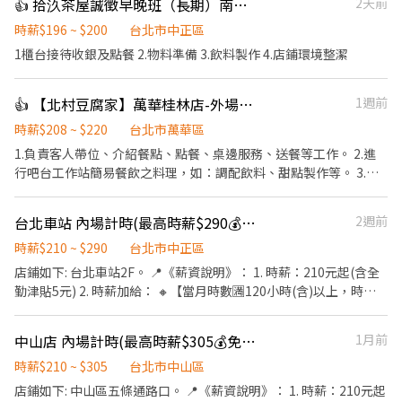
👍 拾汣茶屋誠徵早晚班（長期）南陽/三重
2天前
容 主要工作包含： 切滷味、切菜、煮麵、出餐、POS 收銀結帳、備
料、環境整理。 早班人員需協助開店。 工作區域 餐期採一人負責一
時薪$196 ~ $200
台北市中正區
區，主要區域為： 煮麵區、滷味切盤區 薪資待遇 培訓期基本時薪
1櫃台接待收銀及點餐 2.物料準備 3.飲料製作 4.店鋪環境整潔
200 元。 通過基本訓練、適合店內工作節奏後，依工作能力、出勤
穩定度、餐期速度、配合度，以及是否能獨立負責工作區域，核定
👍 【北村豆腐家】萬華桂林店-外場計時
1週前
基本時薪、營運績效獎勵金及排班配合獎勵金。 每小時收入約 220
～250 元，實際收入依工作表現、出勤狀況、排班配合及店內考核
時薪$208 ~ $220
台北市萬華區
結果核發。 可穩定獨立站區、滷味切盤熟練、配合度佳者，每小時
1.負責客人帶位、介紹餐點、點餐、桌邊服務、送餐等工作。 2.進
收入可達約 250 元。 工作要求 希望你出勤穩定、動作快、態度正
行吧台工作站簡易餐飲之料理，如：調配飲料、甜點製作等。 3.於
常，能配合現場分工。 到職後會有基本訓練與簡易考核，主要看出
客人用餐完畢後，負責收拾碗盤與清理環境。 4.完成其他分派的臨
勤、態度、速度、責任感與配合度。 未達基本工作要求者，會依實
時任務。
際狀況調整工作內容、工作區域或排班安排；如經評估不適合店內
台北車站 內場計時(最高時薪$290💰免費員餐🍜具內場經驗佳)
2週前
工作需求，將依店內規定及相關法令辦理後續事項。 福利 生日禮金
時薪$210 ~ $290
台北市中正區
節日獎金 過年獎金 以上依店內規定及營運狀況發放。 其他 週日固
店鋪如下: 台北車站2F。 📍《薪資說明》： 1. 時薪：210元起(含全
定店休。 聯絡方式 電話：0953-757-171 地址：台北市大同區寧夏
勤津貼5元) 2. 時薪加給： 🔸【當月時數🈵120小時(含)以上，時薪
路 12 號 1 樓
$215起計!】 🔸【當月時數🈵140小時(含)以上，時薪$220起計!】
🔸【晚班津貼: 凡出勤時間超過21:00，每小時+$25津貼。】 🌟加班/
中山店 內場計時(最高時薪$305💰免費員餐🍜具內場經驗佳)
1月前
國定假日倍率，以原時薪對應倍率計算。🌟 3. 考核調薪： 🌟通過站
區考核，時薪持續增加!🌟 📍《上班時間》： 早班:09:00-14:00(可面
時薪$210 ~ $305
台北市中山區
議，現場討論) 中班:12:00-20:00(可面議，現場討論) 晚班:18:00-
店鋪如下: 中山區五條通路口。 📍《薪資說明》： 1. 時薪：210元起