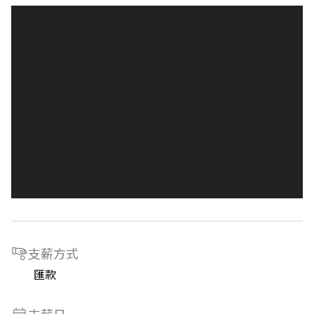
支薪方式
匯款