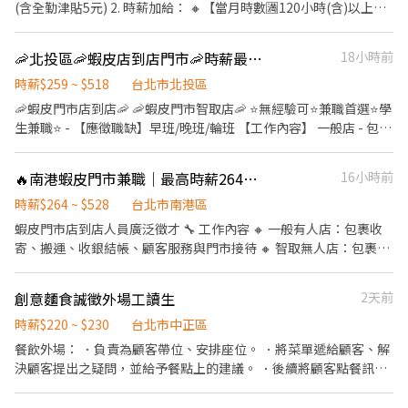
22:00(可面議，現場討論) 🔸當日排班4~6H，時間彈性可面議! 🔸週
(含全勤津貼5元) 2. 時薪加給： 🔸【當月時數🈵120小時(含)以上，
給班，時間彈性好安排! 【內場】: 食材處理、出餐、碗盤清潔、環
時薪$215起計!】 🔸【當月時數🈵140小時(含)以上，時薪$220起
境維護等。 📍《福利制度》： 1.符合勞基法規(勞健保、雇主退休金
計!】 3. 考核調薪： 🌟通過站區考核，時薪持續增加!🌟 📍《上班時
🦐北投區🦐蝦皮店到店門市🦐時薪最高558元🦐無經驗可BY
18小時前
提撥、意外險)。 2.免費員餐、不定期店鋪聚會、在職員工用餐6
間》： 早班:10:00-15:00(可面議，現場討論) 中班:12:00-20:00(可
折、員工與親友同行7折。 3.福委會活動: 春酒抽獎、節慶禮品等。
面議，現場討論) 晚班:18:00-23:00(可面議，現場討論) 打烊
時薪$259 ~ $518
台北市北投區
4.獎金與津貼(需符合申請條件): 年終獎金、MVP獎金! 介紹人獎金:最
班:22:00-24:30(可面議，現場討論) 🌟打烊班時薪$255！ 🔸當日排
🦐蝦皮門市店到店🦐 🦐蝦皮門市智取店🦐 ⭐無經驗可⭐兼職首選⭐學
高$32,000、 獎助學金$1,000~$3,000、 結婚禮金$3,600、 生育禮
班4~6H，時間彈性可面議! 🔸週給班，時間彈性好安排! 【內場】:
生兼職⭐ - 【應徵職缺】早班/晚班/輪班 【工作內容】 一般店 - 包裹
金$5,000~$8,800、 住院慰問金$2,000~$5,000、 喪事慰問金
食材處理、出餐、碗盤清潔、環境維護等。 📍《福利制度》： 1.符
收寄、搬運、盤點、理貨、收銀結帳、接待等 智取店 - 搬運、理
$1,100~$3,100。 5.年度免費健檢。 6.可配合學校實習(計時/全時皆
合勞基法規(勞健保、雇主退休金提撥、意外險)。 2.免費員餐、不定
貨、維持門市環境清潔 (一天需跑店2~4間智取店) ▶️有教育訓練及
可談!) 7.有機會轉正式員工。 🌟年資累計、底薪依考核調升、符合
🔥南港蝦皮門市兼職｜最高時薪264元💰｜智取店/有人店｜立即應徵/蝦MH
16小時前
期店鋪聚會、在職員工用餐6折、員工與親友同行7折。 3.福委會活
店面實習▶️ 【工作時間】 ⭐一般店⭐ 輪班人員 - 早班11:00~19:30、
條件獎勵金1萬8千🌟 8.停車費補助(依各店規範為主!) 💯愛吃愛玩的
動: 春酒抽獎、節慶禮品等。 4.獎金與津貼(需符合申請條件): 年終獎
晚班14:15~22:45 (需輪班) 早班時薪 - 10:30~17:00、11:00~17:30
時薪$264 ~ $528
台北市南港區
夥伴，快加入我們吧!!💯
金、MVP獎金! 介紹人獎金:最高$32,000、 獎助學金
晚班時薪 - 18:45~22:45、16:15~22:45 (假日需配合6H) ▶️訂單多會
蝦皮門市店到店人員廣泛徵才 🔧 工作內容 🔸 一般有人店：包裹收
$1,000~$3,000、 結婚禮金$3,600、 生育禮金$5,000~$8,800、 住
加班半小時到一小時 實際排班時數依主管安排 ⭐智取店⭐ 早班時薪 -
寄、搬運、收銀結帳、顧客服務與門市接待 🔸 智取無人店：包裹搬
院慰問金$2,000~$5,000、 喪事慰問金$1,100~$3,100。 5.年度免費
07:00-12:00、07:30-12:30、08:00-13:00、08:30-13:30 午班時薪 -
運與整理、維持門市環境整潔、需騎機車跑不同店點（約3~5間智取
健檢。 6.可配合學校實習(計時/全時皆可談!) 7.有機會轉正式員工。
13:30 - 17:30 晚班時薪 - 17:30-21:30、18:00-22:00、18:30-
店） ✅提供完善教育訓練與店面實習(皆有支薪) 🕐 工作時間 ⭐ 一般
🌟年資累計、底薪依考核調升、符合條件獎勵金1萬8千🌟 8.停車費
創意麵食誠徵外場工讀生
2天前
22:30、17:30-22:30、17:30-23:30 夜班時薪 - 23:30–03:30 ▶️訂單
有人店 ⭐ 📌 兼職時薪人員 早班：11:00~17:30 晚班：
補助(依各店規範為主!) 💯愛吃愛玩的夥伴，快加入我們吧!!💯
多會加班半小時到一小時 實際排班時數依主管安排 【薪資待遇】 ▶️
16:15~22:45、18:45~22:45 ⭐ 智取無人店 ⭐ 兼職早班
時薪$220 ~ $230
台北市中正區
一般店 時薪196-392 (國定假日雙倍薪) ▶️智取店 時薪259-518 (國
07:00~12:00、07:30~12:30、08:00~13:00、08:30~13:30 兼職晚班
餐飲外場： ．負責為顧客帶位、安排座位。 ．將菜單遞給顧客、解
定假日雙倍薪) 【休假制度】 排班制，一周2-4天 (假日需可配合排
17:30~22:30 夜班時段 23:30–03:30，需先在早班或晚班實習，實習
決顧客提出之疑問，並給予餐點上的建議。 ．後續將顧客點餐訊息
班) 一般店晚班假日需可配合6H 【工作地點】 ⭐一般店⭐ 北投知行
時間最晚可從19:00開始。 💰 薪資待遇 一般店：時薪226(含津貼) 智
通知廚房做餐。 ．於顧客用餐完畢後，負責收拾碗盤與清理環境。
店 台北市北投區知行路225巷4號1樓 北投西安店 台北市北投區西安
取店：時薪264(含津貼) ✅ 國定假日排班享有雙倍時薪 📅 休假制度
．並負責結帳、收銀等工作。 若為整天班，空班會有空班津貼！ 每