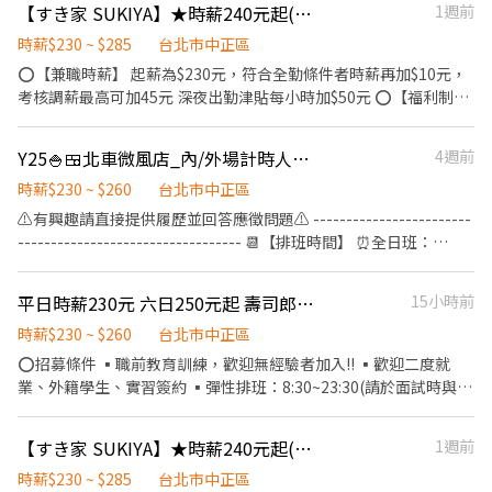
街一段155號1樓 北投光明店 台北市北投區光明路86號1樓 北投三合
【すき家 SUKIYA】★時薪240元起(含全勤)★北車K區店
1週前
排班制，一週排班約4天(假日須可配合排班) 【 工作地點 】 以下門
個班次皆有免費供餐。不定時員工聚餐☺️
店 台北市北投區三合街二段414號1樓 ⭐智取店⭐ 北投大業 - 智取店
市都可應徵 ⭐ 一般有人店 ⭐ 南港研究店 台北市南港區研究院路二段
時薪$230 ~ $285
台北市中正區
台北市北投區大業路370號1樓 北投實踐 - 智取店 台北市北投區實踐
23號1樓 南港興中店 台北市南港區興中路28巷3號1樓 南港成功店
⭕【兼職時薪】 起薪為$230元，符合全勤條件者時薪再加$10元，
街28號1樓 北投義理 - 智取店 台北市北投區義理街30號1樓 北投明
台北市南港區成功路一段1號1樓 ⭐ 智取無人店 ⭐ (各跑店點區域代
考核調薪最高可加45元 深夜出勤津貼每小時加$50元 ⭕【福利制
德 - 智取店 台北市北投區明德路287號1樓 北投吉利 - 智取店 台北市
表門市) 南港忠孝 - 智取店 台北市南港區忠孝東路七段584號1樓 📲
度】 ★每季一次考核調薪機會 ★享有特休累積 ★免費員工餐 ★三
北投區吉利街58巷2號1樓 北投清江 - 智取店 台北市北投區清江路
應徵方式 ➤ 加入官方帳號 ➜ https://reurl.cc/bVWdV3 ID：
節福利、生日禮金、夜班出勤津貼 ★提供員工制服及工作鞋 ★年度
108號1樓 - ❤ 加好友 0968932263 ➜ 優S立即為您安排 ❤ 快速報名
@446nvivi 📩 傳送資料：【截圖職缺＋姓名＋電話】 📞 直接聯
Y25🍚🍱北車微風店_內/外場計時人員【YAYOI彌生軒】
4週前
健檢 ★勞保、健保，6％勞退提撥 ⭕【工作說明】 《內場》:餐點製
https://lin.ee/dw3fQXf 【截圖應徵職缺+姓名+電話】 ⭐優先安排⭐
絡：優信-艾瑞克 0968-932-939
作、食材備料、進貨盤點 《外場》:接待服務顧客、收銀結帳、環境
時薪$230 ~ $260
台北市中正區
整潔 ★開朗活潑有笑容 ★ＳＯＰ專業流程 ★無經驗可 ★提供完善
⚠️有興趣請直接提供履歷並回答應徵問題⚠️ ------------------------
職前教育訓練 ⭕【經營理念】 我們是日本第一的速食連鎖ZENSHO
---------------------------------- 📆【排班時間】 ⏰全日班：
集團，我們的理念是"消滅世界的飢餓和貧困"，目標是成為全球第
10:00~22:00 (工時8Hr/天) ⏰早 班：10:00~ (當日最少4Hr) ⏰
一的連鎖餐飲集團。 我們堅持使用安全及高品質的食材，當場現點
中/晚班：~22:00 (當日最少4Hr) ---------------------------------
平日時薪230元 六日250元起 壽司郎 台北館前路店 長、短期兼職
15小時前
現作提供美味可口的日本國民美食-牛丼/咖哩，並以舒適衛生的用
------------------------- 【工作內容】 💪🥤《外場服務》 1. 佈置及
餐環境、熱情用心的服務態度、平實親民的誠懇價格，強調食品安
清理餐桌、安排座位、為顧客帶位 2. 答覆有關餐飲問題，必要時提
時薪$230 ~ $260
台北市中正區
全，顧客安心。不論是單獨一人、與家人一起、朋友一起，皆可享
供建議 3. 上水、上餐並提供有關用餐的服務 4. 收銀服務 5. 工作區域
⭕招募條件 ▪職前教育訓練，歡迎無經驗者加入!! ▪歡迎二度就
受用餐的樂趣。
和設備的清潔以及保養 🥦🥩《內場廚務》 1. 洗剝削切各種食材，烹
業、外籍學生、實習簽約 ▪彈性排班：8:30~23:30(請於面試時與主
飪前置備料作業 2. 各項定食及料理製作、出餐 3. 工作區域和設備的
管確認班表) ⭕工作內容 ▪外場 帶客入座→介紹、服務→商品提供
清潔以及保養 4. 訂貨、庫存控管學習 -------------------------------
→食材補充→確認結帳金額→收銀結帳 等 ▪內場 商品進貨、準備、
【すき家 SUKIYA】★時薪240元起(含全勤)★古亭店
1週前
---------------------------- ⭕️歡迎對餐飲服務有高度的熱忱，態度
整理→料理製作→提供餐點→餐具清洗→庫存盤點、出貨 等 ⭕獎金
積極認真的在校生加入，配合各大專院校學期、學年實習業務，可
福利 ▪生日禮券 ▪不定期活動競賽獎金 ▪一年4次考核及調薪 ▪加
時薪$230 ~ $285
台北市中正區