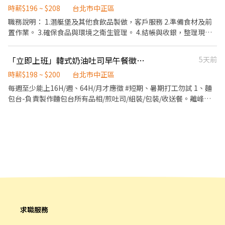
福利 ▪生日禮券 ▪不定期活動競賽獎金 ▪一年4次考核及調薪 ▪加
時薪$196 ~ $208
台北市中正區
班費按每分鐘計算 ⭕企業魅力 ▪「以人為本」注重團隊合作及交
職務說明： 1.潛艇堡及其他食飲品製做，客戶服務 2.準備食材及前
流，採納同仁的意見，提升參與感 ▪除學習到日本商業禮儀、衛生
置作業。 3.確保食品與環境之衛生管理。 4.結帳與收銀，整理現金
知識及專業的烹飪技巧，還可接觸店鋪的經營管理，例如：成本控
收據。 5.維護工作環境。 6.其他日常業務。
管及數據分析等專業知識 ▪升遷快速且制度完善，依努力及成果將
「立即上班」韓式奶油吐司早午餐徵-麵包台/櫃檯/煎台/早餐店
5天前
有升遷加薪的機會 ▪享有完善的福利制度，加班費為5分鐘為單位
計算，重視員工的辛勤付出 ▪計畫拓展全台灣，讓更多人有機會品
時薪$198 ~ $200
台北市中正區
嚐美味平價壽司，致力成為頂尖品牌
每週至少能上16H/週、64H/月才應徵 #短期、暑期打工勿試 1、麵
包台-負責製作麵包台所有品相/煎吐司/組裝/包裝/收送餐。離峰時
需備料、完成主管交辦事宜。無經驗可。 2、櫃檯/飲料/負責櫃檯收
銀/點餐/打包/製作飲料/收送餐/離峰時需備料、完成主管交辦事
宜。無經驗可。 3、有煎台經驗佳-負責煎台熟食製作/收送餐、離峰
時需備料、完成主管交辦事宜。無經驗可
求職服務