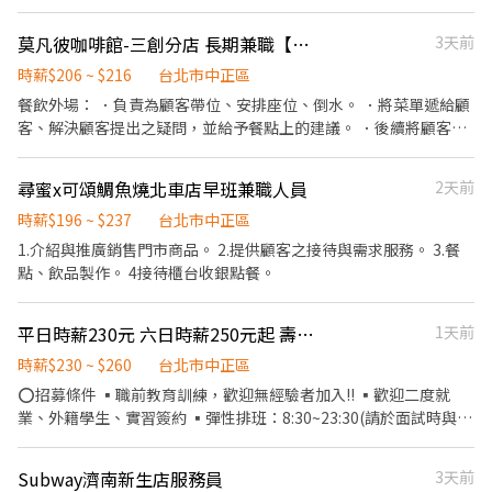
調整) 2.每日排班4~8小時，詳細排班可以與主管詳談 *內場* 1、負
✅一天中能排班最少四小時、每周最少須提供16-20小時排班。兩周
責洗、剝、削、切各種食材，以完成烹飪的前置工作 2、協助廚師
排班一次，可彈性調整。 ✅假日能排班的兼職人員
莫凡彼咖啡館-三創分店 長期兼職【時薪206~216】
3天前
測量食材的容量與重量 3、分切流程作業 4、食材分裝分包 *外場*
1、餐桌佈置及整潔服務 2、顧客接待及座位安排 3、回覆顧客點餐
時薪$206 ~ $216
台北市中正區
需求與提供建議 4、提供顧客桌邊服務 5、內場廚房支援備料 6、整
餐飲外場： ．負責為顧客帶位、安排座位、倒水。 ．將菜單遞給顧
潔門市環境與餐具保養
客、解決顧客提出之疑問，並給予餐點上的建議。 ．後續將顧客點
餐訊息通知廚房做餐，或可進行簡易餐飲之料理，如：烤土司或調
配飲料等。 ．於顧客用餐完畢後，負責收拾碗盤與清理環境。 ．並
尋蜜x可頌鯛魚燒北車店早班兼職人員
2天前
負責結帳、收銀等工作。 餐飲內場： ．擔任廚師的助手，處理烹飪
前與烹飪中之準備工作與其他餐廳相關事務。 ．負責洗、剝、削、
時薪$196 ~ $237
台北市中正區
切各種食材。 ．負責清理工作環境、設備和餐具。 ．準備不同餐點
1.介紹與推廣銷售門市商品。 2.提供顧客之接待與需求服務。 3.餐
所需要的食材。 ．協助測量食材的容量與重量。 ．負責擺盤、打包
點、飲品製作。 4接待櫃台收銀點餐。
外帶服務。
平日時薪230元 六日時薪250元起 壽司郎台北館前路店 開早閉店兼職
1天前
時薪$230 ~ $260
台北市中正區
⭕招募條件 ▪職前教育訓練，歡迎無經驗者加入!! ▪歡迎二度就
業、外籍學生、實習簽約 ▪彈性排班：8:30~23:30(請於面試時與主
管確認班表) ⭕工作內容 ▪外場 帶客入座→介紹、服務→商品提供
→食材補充→確認結帳金額→收銀結帳 等 ▪內場 商品進貨、準備、
Subway濟南新生店服務員
3天前
整理→料理製作→提供餐點→餐具清洗→庫存盤點、出貨 等 ⭕獎金