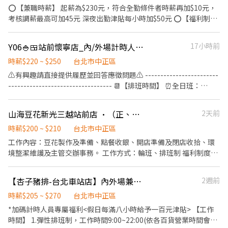
與學校簽訂相關合約。 ✅2026年1-2月、6-8月、12月期間限定特別
班費按每分鐘計算 ⭕企業魅力 ▪「以人為本」注重團隊合作及交
⭕【兼職時薪】 起薪為$230元，符合全勤條件者時薪再加$10元，
津貼！計時人員每小時薪資額外再加10元。 ✅每月工時達成獎勵，
流，採納同仁的意見，提升參與感 ▪除學習到日本商業禮儀、衛生
考核調薪最高可加45元 深夜出勤津貼每小時加$50元 ⭕【福利制
總工時達100小時以上發放500元或達150小時以上者發放1,000元。
知識及專業的烹飪技巧，還可接觸店鋪的經營管理，例如：成本控
度】 ★每季一次考核調薪機會 ★享有特休累積 ★免費員工餐 ★三
✅一天中能排班最少4小時、每周最少須提供16-20小時排班。兩周
管及數據分析等專業知識 ▪升遷快速且制度完善，依努力及成果將
節福利、生日禮金、夜班出勤津貼 ★提供員工制服及工作鞋 ★年度
排班一次，可彈性調整。 ✅假日能排班的兼職人員
Y06🍚🍱站前懷寧店_內/外場計時人員【YAYOI彌生軒】
17小時前
有升遷加薪的機會 ▪享有完善的福利制度，加班費為5分鐘為單位
健檢 ★勞保、健保，6％勞退提撥 ⭕【工作說明】 《內場》:餐點製
計算，重視員工的辛勤付出 ▪計畫拓展全台灣，讓更多人有機會品
作、食材備料、進貨盤點 《外場》:接待服務顧客、收銀結帳、環境
時薪$220 ~ $250
台北市中正區
嚐美味平價壽司，致力成為頂尖品牌
整潔 ★開朗活潑有笑容 ★ＳＯＰ專業流程 ★無經驗可 ★提供完善
⚠️有興趣請直接提供履歷並回答應徵問題⚠️ ------------------------
職前教育訓練 ⭕【經營理念】 我們是日本第一的速食連鎖ZENSHO
---------------------------------- 📆【排班時間】 ⏰全日班：
集團，我們的理念是"消滅世界的飢餓和貧困"，目標是成為全球第
10:00~22:00 (工時8Hr/天) ⏰早 班：10:00~ (當日最少4Hr) ⏰
一的連鎖餐飲集團。 我們堅持使用安全及高品質的食材，當場現點
中/晚班：~22:00 (當日最少4Hr) ---------------------------------
山海豆花新光三越站前店 ·（正、兼職 / 長期）
2天前
現作提供美味可口的日本國民美食-牛丼/咖哩，並以舒適衛生的用
------------------------- 【工作內容】 💪🥤《外場服務》 1. 佈置及
餐環境、熱情用心的服務態度、平實親民的誠懇價格，強調食品安
清理餐桌、安排座位、為顧客帶位 2. 答覆有關餐飲問題，必要時提
時薪$200 ~ $210
台北市中正區
全，顧客安心。不論是單獨一人、與家人一起、朋友一起，皆可享
供建議 3. 上水、上餐並提供有關用餐的服務 4. 收銀服務 5. 工作區域
工作內容：豆花製作及準備、點餐收銀、開店準備及閉店收拾、環
受用餐的樂趣。
和設備的清潔以及保養 🥦🥩《內場廚務》 1. 洗剝削切各種食材，烹
境整潔維護及主管交辦事務。 工作方式：輪班、排班制 福利制度：
飪前置備料作業 2. 各項定食及料理製作、出餐 3. 工作區域和設備的
勞健保、員工不定期聚餐、年資獎項 、員工制服等。 • • • • •
清潔以及保養 4. 訂貨、庫存控管學習 -------------------------------
「山海豆花」來自台東，發掘一位來自日本人童年記憶的味道，承
【杏子豬排-台北車站店】內外場兼職人員#時薪$205~$270#加碼假日津貼
2週前
---------------------------- ⭕️歡迎對餐飲服務有高度的熱忱，態度
襲寄せ豆腐職人精神研製，以純水、國產黃豆與天然鹽滷，匯集一
積極認真的在校生加入，配合各大專院校學期、學年實習業務，可
碗山海自然純粹的山海豆花！ Facebook：
時薪$205 ~ $270
台北市中正區
與學校簽訂相關合約。 ✅2025年1-2月、6-8月、12月期間限定特別
https://www.facebook.com/MATA.TofuPudding Instagram：
*加碼計時人員專屬福利<假日每滿八小時給予一百元津貼> 【工作
津貼！計時人員每小時薪資額外再加10元。 ✅每月工時達成獎勵，
https://www.instagram.com/mata_tofu_pudding/ 招募喜歡豆
時間】 1.彈性排班制，工作時間9:00~22:00(依各百貨營業時間會有
總工時達100小時以上發放500元或達150小時以上者發放1,000元。
花、甜品的朋友，歡迎加入我們！