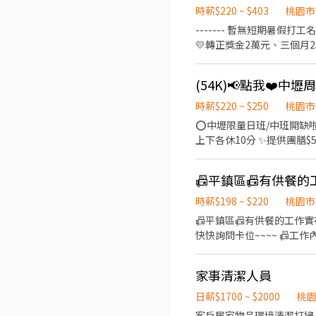
時薪$220 ~ $403
桃園市
------- 暫無短期暑假打工名
💛轉正獎金2萬元、三個月25
────────────
龍潭工二路 【工作時段&薪資】-含津
(54K)📢點我❤️中壢
240H 薪約$56,321~$
@953jhhqr (要加@) ➡️點擊
時薪$220 ~ $250
桃園市
⭕中壢限量日班/中班開缺啦
上下各休10分 ✨提供團膳
子、可坐可站 ✨週領最高可
式：週休二日(六日) ⭐時間&薪資
班時薪205/H：$42,60
勵獎金：發放獎勵金300元/
時薪$198 ~ $220
桃園市
請安心求職 ❌免費報名不收取任
📠平鎮區📠有供餐的工作實在
https://lin.ee/Hdp4m9Z
快快詢問卡位~~~~ 📠工作
班時間:早班:07:50-17:10 📠用餐時間
間:03:10-03:40 📠薪水制度:220/H 會碰油 會有油味 請可以接受再應徵!!!!!! 🔴可日領/周領/10號發薪 🤘
家事清潔人員
@) 快快詢問卡位~~~~
日薪$1700 ~ $2000
桃
客戶居家物品環境清潔打掃、提供勞力服務及處理