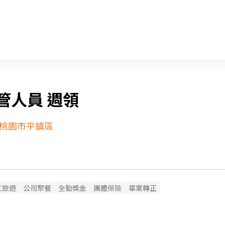
管人員 週領
桃園市平鎮區
工旅遊
公司聚餐
全勤獎金
團體保險
畢業轉正