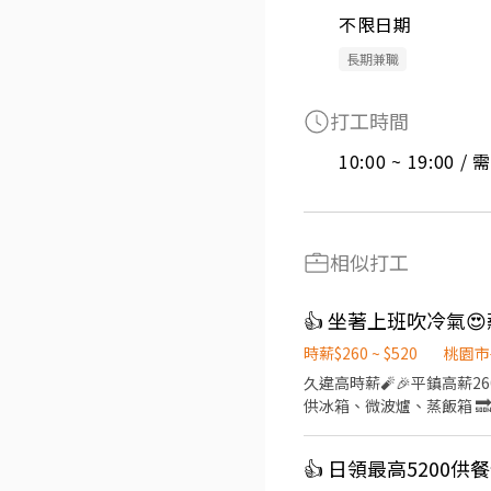
不限日期
長期兼職
打工時間
10:00 ~ 19:00 
相似打工
👍 坐著上班吹冷氣
時薪$260 ~ $520
桃園市
久違高時薪🧨🎉平鎮高薪260 #工業區🏭 #平鎮龍潭楊梅大溪 
供冰箱、微波爐、蒸飯箱 🔜快速安排報到 工作免輪班 『工作內容
➡️平鎮區工業十路 『班別自己選』選完就固定囉~~ ①《週休二日》 〃日班 08:00~17:15 $220/h 〃夜班 22:00~07:15 $250/h
②《做二休二》 〃日班07:00~19:00 $230/h 〃夜班19:00~07:00 $260
👍 日領最高5200
﹌﹌﹌﹌﹌﹌﹌﹌﹌﹌﹌ ᴸᴵᴺᴱ