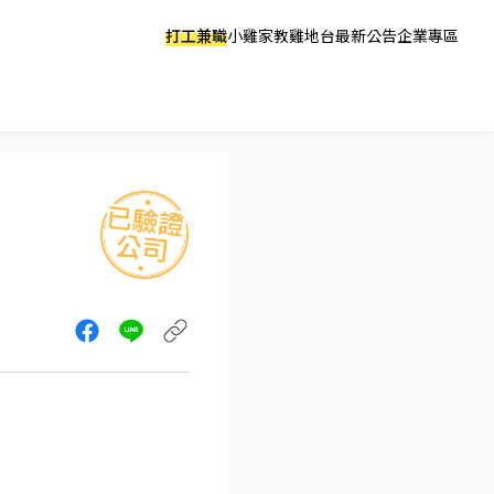
打工兼職
小雞家教
雞地台
最新公告
企業專區