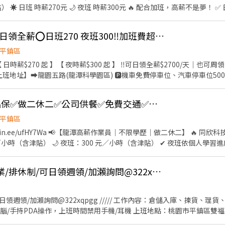
 ☀️ 日班 時薪270元 🌙 夜班 時薪300元 🔥 配合加班，高薪不是夢！ ✅ 日
可日領2,700元 💵 可週領1,700元／天 ━━━━━━━━━━━━━━ 📍
愛買 約8分鐘 🚗 龍潭大池 約10分鐘 🚗 平鎮工業區、烏樹林 約10分鐘
‼️月休10天🈷️領7萬⭕日領全薪⭕日班270 夜班300‼️加班費超高~
 🛠 工作內容 ✔ 客製化半導體微型模組封裝 ✔ 機台操作、上下料 ✔ 
━━━━━━ ⏰ 上班時間 ☀️ 日班｜07:00－19:10 🌙 夜班｜19:00－
平鎮區
鐘，用餐自理 ━━━━━━━━━━━━━━ 🎁 福利制度 ✅ 勞保、健保、
薪$270 起 】【 夜時薪$300 起 】 ‼️可日領全薪$2700/天｜也可周領
期職缺 ✅ 日領／週領制度 ✅ 免經驗可，完整教育訓練 📌 應徵條件 ✔ 可
塵衣 ✔顯微鏡 📩 想加入半導體產業、挑戰高薪嗎？ 歡迎立即私訊報名或
中) 2️⃣八德➜八德區和平路1125巷88號(近大湳、八德交流道) ⚡【休假方式 】➜做二休二
】➜自理 ⚡【工作內容 】➜晶圓重組、晶圓/成品測試&生技醫療產品封裝、通
💖日領全薪300/H✨品保✅做二休二✅公司供餐✅免費交通✅免費停車
各項品質管理與產品檢驗、測試相關作業 ◆ 品質異常、不良品等相關處理作業
0【 時薪270/H 起 】 【月休15
平鎮區
 【 時薪300/H 起 】 【月休15天 】➜🈷️入$45,000 【加班4
//lin.ee/ufHY7Wa 📢【龍潭高薪作業員｜不限學歷｜做二休二】 🔥 同欣科
勞健保、勞退6％ ✅滿三個月享三節禮金 ✅每月15號發薪(可日領，周領) ⭕工作須配合訂單休假日加班
元／小時（含津貼） 🌙 夜班：300 元／小時（含津貼） ✔ 夜班依個人學習進
https://lin.ee/EkYUPQM
・需使用顯微鏡進行檢驗 🚌免費交通車 ✨中壢➜中壢吉林路和長春五路 
我♡24H回復♡ ❤️免服務費❌免抽成❌免扣薪❤️
 ・不限學歷 ・細心、有責任感即可 💵 領薪方式 ・可申請日領【全薪】 ・日領
急!!🌟平鎮區/知名企業/排休制/可日領週領/加瀨詢問@322xqpgg
️ 日班：07:00－19:10 🌙 夜班：19:00－07:10 📅 休假制度 ✔ 做二
65-589-880 📱 瀨 ID：@521qbdxk 🔗 官方瀨傳送門：https://lin
日領週領/加瀨詢問@322xqpgg ///// 工作內容：倉儲入庫、揀貨、
/手持PDA操作，上班時間禁用手機/耳機 上班地點：桃園市平鎮區雙福路一段
:30 用餐時間：12:00-13:00 間休時間：10:30-10:45、15:00-15:15 //