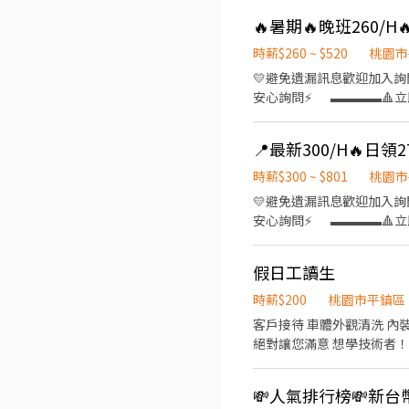
17:00-02:00 用餐時間：2
爐，有711販賣機、咖啡機 工
詢問
時薪$260 ~ $520
桃園市
💛避免遺漏訊息歡迎加入詢問💛
安心詢問⚡ ▬▬▬▬🔺立即應
覽 👉 https://pse.i
倉｜大園區 開和路 ‼️期間限
+3000 ⸻ 📦 工作內
餐制度：免費供餐 ▪️ 休假制
時薪$300 ~ $801
桃園市
薪資（含津貼） ▶️ 日班｜08:00
💛避免遺漏訊息歡迎加入詢問💛
不加班⭕ ⭕可日領/可週領
安心詢問⚡ ▬▬▬▬🔺立
免遺漏訊息歡迎加入詢問💛 🔎
車位 ✅提供汽車位500一個
詢問⚡
▬▬▬▬【職務介紹】▬▬▬
假日工讀生
時間拆包裝/拿治具/作帳/點數量 ▪️線邊倉事務員： 須具備文書處理能力 負責生產線生產發料 與倉庫對點原
理、盤點、帳務調整 ⭐休假制
時薪$200
桃園市平鎮區
$270/H ➜ 月休15天大約 $4
客戶接待 車體外觀清洗 內
大約 $67,440 ⭕可日
絕對讓您滿意 想學技術者
@933kueln 🔎快速加入點我