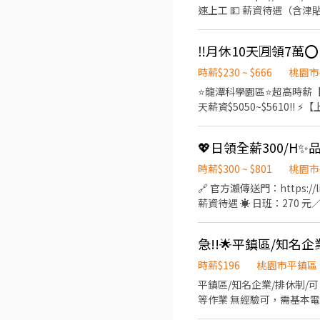
速上工 💵 薪資待遇（含津貼）
班最高約 67,000元 💵 
路（龍潭科學園區） 🚗 楊梅
━━━━━━━━━━━━━━
成主管交辦事項 ━━━━━━━━
時薪$230 ~ $666
桃園市
班別） 🍱 中午休息60分
⭐龍潭科學園區⭐超高時薪【 日時
公司規定） ✅ 工作穩定、長
天薪資$5050~$5610‼️ ⚡【上班地址】➡️龍園五路(龍潭科學園區) 🅿️機車免費停車位、汽車停車位500/月 🚌免費交通車 1️⃣中壢➜
物料 ✔ 可配合加班 ✔無
中壢吉林路和長春五路的路口(近內壢國
止！
(固定班) ⚡【用餐方式 
IPQC、FQC、OQC等
及文件報表製作整理 ◆ 主管交辦事項 【上班時間＆薪資 】(含津貼+加班費) ❤️日班➜ 07:00-19:1
時薪$300 ~ $801
桃園市
天 】➜🈷️入$40,500 【加班4天 】➜🈷️入$60,700 ❤️夜班➜ 19:00-07:10
🔗 官方瀨傳送門：https:
天】➜🈷️入$67,440 - ✅享
薪資待遇 ☀️ 日班：270 
⭕工作久坐、穿戴全套無塵衣+顯微鏡 ♡♡♡♡ 小靜 ▶️加LI.NE詢問回覆快：@slq3097j ▶️連結加入→
產品檢驗、機台操作等作業 
【截圖】想諮詢的工作ʟɪɴᴇ
1125巷88號 ✅ 應徵資格
1,700 元／天 ⏰ 上班時間 ☀
報名面試｜請聯絡黃小姐 📱電話：09
時薪$196
桃園市平鎮區
平鎮區/知名企業/排休制/可
等作業 無經驗可，需基本電腦
206/H 日班時間：08:30-17