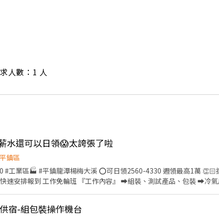
/ 需求人數：1 人
薪水還可以日領😱太誇張了啦
平鎮區
⭕️可日領2560-4330 週領最高1萬 👏🏻提供機車停車位 👏🏻廠內提
』 ➡️組裝、測試產品、包裝 ➡️冷氣房涼涼上班 『上班地點』
/h 暫時滿額 ❌無提供暑期打工❌無提供暑期打工 ﹌﹌﹌﹌
供餐供宿-組包裝操作機台
 ᴵᴰ ➞ @976lgyne (點網址即可加入) 日領高薪🔜包子推薦給你💖 加