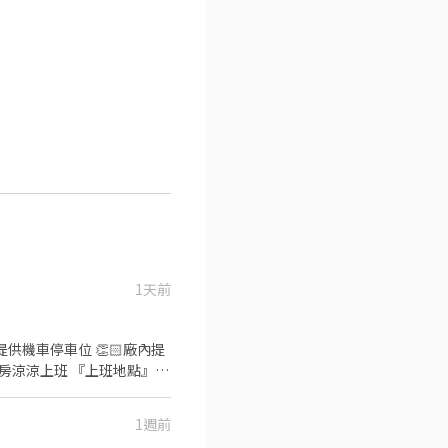
1天前
1週前
入後 提供『職缺截圖+姓名+電