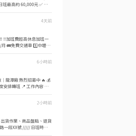
班最高約 60,000元 ✅ 夜
 工作地點 桃園市龍潭區｜龍園五
4天前
產品組裝、檢驗、包裝 ✔ 完
07:10 📅 做二休二（固定
勞退6%提撥 ✅ 三節禮金（依
‼️ ‼️加班費超高休息加班一
接受久站作業 ✔ 可配合搬運
預約面試，名額有限，額滿為
訊模組封裝 ◆ 產線巡檢、
6小時前
 ◆ 各項檢驗紀錄、品質報告
技｜龍潭廠 熱烈招募中 🔥 💰
度安排轉班 📍 工作內容 ・
路口 ✨八德➜八德區和平路
：2,700 元 ・週領：
2小時前
休二，工作與生活更平衡！ 📌 快速
.ee/ufHY7Wa
理貨、出貨作業、商品盤點、退貨
XX號 ///// 日班時薪
/// 中班時薪226/H 中班時間：