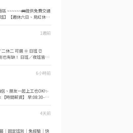
1週前
6小時前
ᴇ 報名 ⚡️⚡️⚡️ 安心求職請
間薪資】 早:08:30-
訊報名 ❤️職缺有限，快速應
4天前
 優質-鍾小姐
 高薪招募｜固定班別｜免經驗｜快