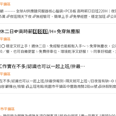
平鎮區
額 ------- 全球AI供應鏈伺服器核心腦袋⚡PCB板 高時薪💥日班220H｜夜班
萬 🌈夜班隔天下夜 🌈無經驗可、簡單上手 🌈免學經歷、穩定加班 🌈公司
─────── 【工作內容】PCB機台操作、檢驗、測試、品檢 【休假
貼及加班- ❤️日班08:00~20:10 時薪220H 薪約$59,694~$77,881 ❤
周休二日💸高時薪2️⃣0️⃣5️⃣/H⭐免穿無塵服
84,961 ─────────────────── 📲應徵方式： ✦高薪職缺找【林
快速✚好友： https://lin.ee/o0sJSJk ☎️預約專線：0965-236580
平鎮區
⭕ 穩定又好上手！週休二日、免經驗也能輕鬆入手～ ✨免穿無塵衣，公司
$50／餐、也可自備便當 ✨免費停車位、環境乾淨又舒服！ ✨同事好相處
領$6,000 ⭐地點：中壢區東園路（近中壢工業區） ⭐工作內容：包裝｜
： ⏩日班：08:00~17:00 日班時薪205/H：$40,400~配合加班$52,490
📠平鎮區📠有供餐的工作實在不多/認識也可以一起上班/拚最快報到~隔天就可上班~/日夜皆有缺~🌻 賴:@640tdywf(記得加@) 快快詢問卡位~~~~
0~配合加班$54,690 （以上薪資包含津貼、獎金、加班） ⭐日班激勵獎金：發
天 (細節現場講解為主) ⭐週領最高可領$6,000 ⭕享有勞、健保、團保
平鎮區
何費用請放心 👩‍💼 招募專員｜薇薇 💚 官方洽詢 ID：@346UNYTW 
不多/認識也可以一起上班/拚最快報到~隔天就可上班~/日夜皆有缺~🌻 賴:@
內容:顧機台/檢驗 📠上班地點:桃園市平鎮區中豐路南勢2段xx號 📠休假制度
:1h(無固定用餐時間依照廠線安排) 📠薪水制度:198H 📠上班時間:夜班:23:10-07:50 📠用餐時
🏾賴:@640tdywf(記得加
園市平鎮區
各項交辦事項 *超自由排班 *週一至周五 *早班9:00-13:00 *午班13:00-18:00 *