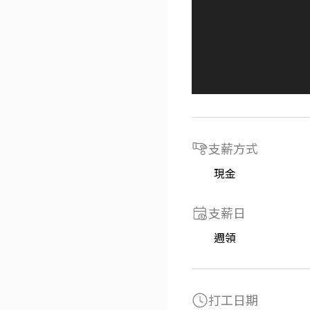
支薪方式
現金
支薪日
週領
打工日期