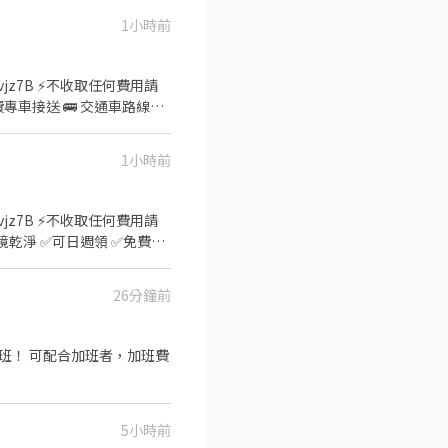
，日班可代訂便當 有提供蒸飯箱、微波
1小時前
pgg (記得+@) 找妮妮專員
Qvjz7B ⚡不收取任何費用請
費專車接送 🚌 交通車路線一
️ 五倉｜觀音區 寶倉街 ▪️ 十七
職第一個月+3000、第二個月
1小時前
簡單免經驗、好上手 ▪️ 用
冰棒 🍹🍦 ⏰ 工作時間 &
️五倉每小時+20=260/H‼️ ⭕可
Qvjz7B ⚡不收取任何費用請
即應徵🔺▬▬▬▬ 💛避
境乾淨 ✅可日週領 ✅免費機
jz7B ⚡不收取任何費用請安心
德區和平路1125巷
檢：6H目檢看顯微鏡 其餘
26分鐘前
️日班 07:00~19:10
5天大約 $45,000 ➜ 月休11天
下班！ 可配合加班者，加班費
💛 🔎加賴詢問回覆快：
5小時前