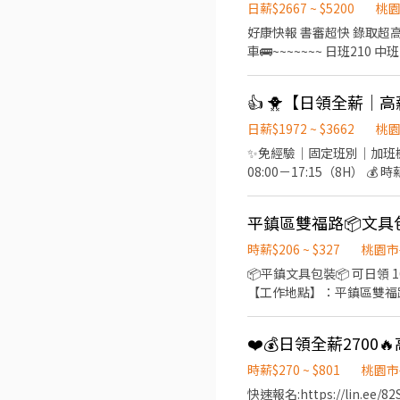
話』 快速幫你安排上工✌ https:
日薪$2667 ~ $5200
桃
好康快報 書審超快 錄取超高 日領全薪 免費供餐 夜班加班還有額外早餐費補助 湖口&南崁&大園都有廠區 ~~~~~~🚌提供免費交通
車🚌~~~~~~~ 日班210 中班240 夜班260 加班多 可彈性 ❣️ 先搶先贏 ❣️ 趕快報名❣️截圖加瀨 【冷氣房上班】【週休六日、見紅休】
🌞日班 08:00~17:30(可彈性加班2h) 中班 14:30~12:00 🌛夜班 20:00~05:30(可彈性加班2h) 薪
裝、包裝、測試、操作機台 ☝️用餐方式:免費 ☝️休假說明
👍 🐥【日領全薪｜
薪 #高額週領一萬 #轉他人帳戶 #現金 ⚡️⚡️⚡️名額有限 截圖✚ ʟɪɴᴇ 報名 ⚡️⚡️⚡️ 安心求職請找💼徐小姐 點擊快速✚好友：
https://lin.ee/JefzYJo
日薪$1972 ~ $3662
桃
✨免經驗｜固定班別｜加班機會多✨ 📌 工作內容：作業員／機台操作／包裝 📌 上班制度：週休二日
08:00－17:15（8H） 💰 時薪約 220 元 🌙 夜班 ⏰ 22:00－07:15（8H） 💰 時薪約 2
安排 🌞二休二班日班 ⏰ 07:00－19:00（12H） 💰 時薪約 230 元 🌙二休二班夜班 ⏰ 19:00－07:00（12H） 💰 時薪約 260 元 加班
費另計，收入更穩定！ 💰額外獎金最高4200 💰 ✅ 免經驗可 ✅ 可立即上工 
提供住宿 #平鎮 #中壢#桃園 #
找💼徐小姐 點擊快速✚好友： htt
時薪$206 ~ $327
桃園市
📦平鎮文具包裝📦 可日領 1640-2800/天 文具類小物 排休制 有加班 ✨書審即可✨
【工作地點】：平鎮區雙福路
17:30 206/h 中:17:00-02:00 226/h 【發薪日】：每月10號 ❤️提供機車停車場 ❤️有提供蒸飯箱、
❤️可日 周領 ❤️午餐自理
徵請詢問我❤️ ❤️馬上為你安排❤️ 
https://lin.ee/l0gXf3R
時薪$270 ~ $801
桃園市
快速報名:https://lin