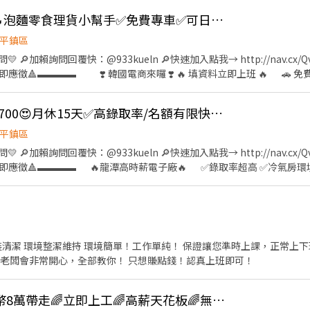
1:00-22:00 間休時間：19:00-19:15、00:00-00:15 ///// 無供餐
🔥暑期🔥晚班260/H🔥泡麵零食理貨小幫手✅免費專車✅可日領✅書審立即上班
作簡單不複雜!!好上手~錄取率高 ///// 可日領/週領 截圖加瀨詢問@322xq
平鎮區
 🔎加賴詢問回覆快：@933kueln 🔎快速加入點我→ http://nav.cx/
徵🔺▬▬▬▬ ❣️ 韓國電商來囉 ❣️ 🔥 填資料立即上班 🔥 🚗 免
s/7uhqrg 📍 工作地點 ▪️ 一倉｜大園區 建國路 ▪️ 三倉｜大園區 中山南路 ▪
定額外獎金‼️ ▪️ 8/16前新進晚班人員 ⏩滿月出勤率達85% 🔥5倉 在
📍最新300/H🔥日領2700😍月休15天✅高錄取率/名額有限快快卡位
容 ▪️ 知名網購包裹 理貨／分類 （飲料、零食、泡麵、生活用品） 👉 
度：排休8~10天 ▪️ 休息時間：間休＋用餐 共 75 分鐘 ▪️ 免費供應飲料＋
平鎮區
～17:00 💰 $210 / H ▶️ 晚班｜18:00～03:00 💰 $240 / H ‼
 🔎加賴詢問回覆快：@933kueln 🔎快速加入點我→ http://nav.cx/
⭕ ⭕天天供應飲料⭕ ☑️可線上書審 ☑️立即上班不用等 ▬▬▬▬🔺立
即應徵🔺▬▬▬▬ 🔥龍潭高時薪電子廠🔥 ✅錄取率超高 ✅冷氣房環
加賴詢問回覆快：@933kueln 🔎快速加入點我→ http://nav.cx/Qv
月 🚗 免費專車接送 ☑️中壢-吉林路和長春五路路口 ☑️八德-桃園市八
▬ ⭐工作地點：龍潭區龍園五路 ⭐工作內容：半導體大廠作業員 ▪️品
物料清單 定期帳務處
度：做二休二 ⭐用餐制度：餐廳80或自理 ⭐工作時間/薪資待遇(含津貼)： ▶
0,500 ➜ 月休11天大約 $60,700 ▶️夜班 19:00~07:10 $300/H ➜ 月休1
裝清潔 環境整潔維持 環境簡單！工作單純！ 保證讓您準時上課，正常上
領2700 ▬▬▬▬🔺立即應徵🔺▬▬▬▬ 💛避免遺漏訊息歡迎加入詢問
！老闆會非常開心，全部教你！ 只想賺點錢！認真上班即可！
→ http://nav.cx/Qvjz7B ⚡不收取任何費用請安心詢問⚡
💸人氣排行榜💸新台幣8萬帶走🌈立即上工🌈高薪天花板🌈無經驗OK💥週領12400