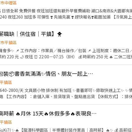
//lin.ee/CcskdiH
園市中壢區
資:60000~95000 工作內容： 組
:週休六日 #提供住宿 #免費供餐 #蘆竹 #南崁 #大園 #免費交通車 #日領全
高薪職缺｜供住宿｜平鎮】🐥
園市平鎮區
／二休二 可選 🌞 日班 ⏰
50 元 🔥 二休二班別也有缺！ 日班／夜班皆可
✅ 冷氣廠房 ✅ 提供制服 ✅ 提供住宿 ✅ 穩定長期工作 #
平鎮區雙福路📦文具包裝📦書香氣滿滿✨情侶、朋友一起上工也OK✨
八德 #日領全薪 #高額週領一萬 #轉他人帳戶 #現金 ⚡️⚡️⚡️名額有限 截圖✚ ʟɪɴ
ps://lin.ee/JefzYJo
平鎮區
錄取快速上工✨ ✨情侶、朋友一起上工也OK!✨
 【工作內容】：倉儲入庫、撿貨理貨、盤點進出貨 【休假方式】：排休 【時
微波爐 ❤️有711販賣機、咖啡機
 可外出用餐 －－－－－－－－－－－－－－－－－ 📩名額有限，歡迎截圖私
❤️💰日領全薪2700🔥高時薪 🔥月休 15天🔥休假多多🔥表現良好可轉正
這裡加 👉 : @304xehir (要加@喔!!!) 📱 📱 電話 : 0973-678-006
平鎮區
.ee/82SuKi7I ✨🔥【龍潭科學園區｜半導體封裝作業員｜高時薪】🔥✨ 💰