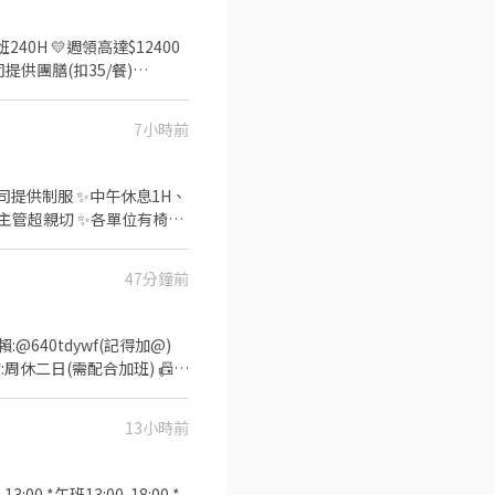
240H 💛週領高達$12400
提供團膳(扣35/餐)
制度】月排休 【工作地點】
️夜班20:00~08:10 時薪
7小時前
林🎀Luna】✦ 📩ID：
提供制服 ✨中午休息1H、
、主管超親切 ✨各單位有椅
測試｜擦拭｜組裝 ⭐休假方
 ⏩中班：16:00~24:00 中
47分鐘前
放獎勵金200元/天 ⭐中班激
勞退6％ ⭕有實體門市、非詐騙
💎傳送門：
640tdywf(記得加@)
:周休二日(需配合加班) 📠上
13小時前