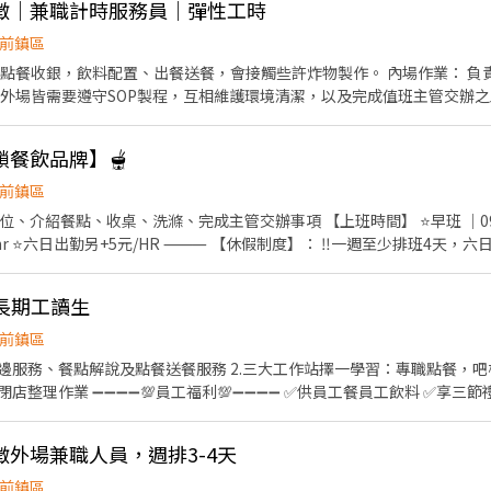
徵｜兼職計時服務員｜彈性工時
外帶服務。
前鎮區
飲料配置、出餐送餐，會接觸些許炸物製作。 內場作業： 負責漢堡、油炸等餐點製作、
排休兩天！（可配合假日優先考量） 時薪：196 享勞保、健保、團保 滿四小供一
迎喜愛與人接觸、具服務熱忱的你加入我們！
鎖餐飲品牌】🫕
前鎮區
位、介紹餐點、收桌、洗滌、完成主管交辦事項 【上班時間】 ⭐️早班 ｜09:00～
10元/hr ⭐️六日出勤另+5元/HR ⸻ 【休假制度】： ‼️一週至少排班4天
路789號6樓 ⸻ 【應徵方式】 加入行動條碼: https://reurl.cc/a
未接請加入上方連結並留言，訊息必回覆 其他地區職缺也歡迎詢問！ ❌絕無詐
-長期工讀生
前鎮區
餐桌邊服務、餐點解說及點餐送餐服務 2.三大工作站擇一學習：專職點餐，吧
工飲料 ✅享三節禮金禮卷 ✅享獎學金3000元
（依貢獻度） ✅享績效達成獎金 ✅享勞保、團保、勞退 ✅享推薦費，兼職20
定假日出勤享雙倍薪資 ✅彈性排班，排班皆遵循勞基法 ⚠️學生平日可依課表排
外場兼職人員，週排3-4天
0 【工作內容】 1、熱情接待顧客，提供優質的服務體驗。 2、積極瞭解顧客需求，並提供即時的
前鎮區