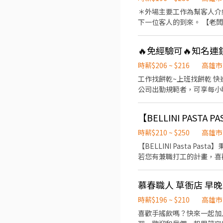
服務。 3、專業介紹餐點，同時善於銷售，提升餐廳業績。 員
＊外場主要工作為幫客人介
進到任何一間集團的餐廳，本人憑員工證【員工折扣】
下一位客人的到來。 【老闆下令計時人員也要好好照顧】 時薪$196~$230(依照能力表現考核） 試用期$196，培訓完成依能力調
私雙層保障，家人放心你也安心 ☆ 以為獎金只有年終和績效 1. 同學們那你就錯囉~我們還有【在學同仁獎學
整 【保障員工的權利，讓員工做得安心】 1.勞健保。 2.職災保險。 3.每月提撥6%勞退退休金。 【老闆定制度，員工享福利】 1.
錢也別忘
排休。 2.PT計時人員給予彈性排班制
🔥免經驗可🔥知名連
可配合不同班別佳
時薪$206 ~ $216
高雄市
工作找餅乾~上班找餅乾 快速詢問0909589062 💖cookie💖 https://reurl.cc/Vn67LY 💰薪資待遇 時薪：$206 起 出勤獎勵：符合
公司出勤規範者，可享每小時
📋工作內容 外場服務人員 顧客
製作 炸豬排及餐點製備 食材備料 餐具清洗 廚房環境整理 ⏰工作時間 
【BELLINI PAST
求彈性排班。 ※ 兼職人員每週可配合排班 
團隊合作能力 可配合排班 具餐飲相關經驗者佳，無經驗
時薪$210 ~ $250
高雄市
楠梓萬家福店、三民澄清店 應徵方式 🔆快速報名方式🔆 幫我填寫廠商制式履歷:https://reurl.cc/8YGbMo 填完立馬加入官方帳號
【BELLINI Pasta P
👉https://reurl.cc
若您有兼職打工的計畫，喜歡充滿活力
餐點製作 2. 協助進貨清點、歸
班：12:00~21:00 晚班
慕春職人 草衙店 早
可討論喔。週六與週日正常工時出勤每小時再加5
配合排班時數須達60小時
時薪$196 ~ $210
高雄市
的您，加入三澧餐飲集團。 --------
喜歡手搖飲嗎？快來一起加入我們
創造無限可能。 1998年於台