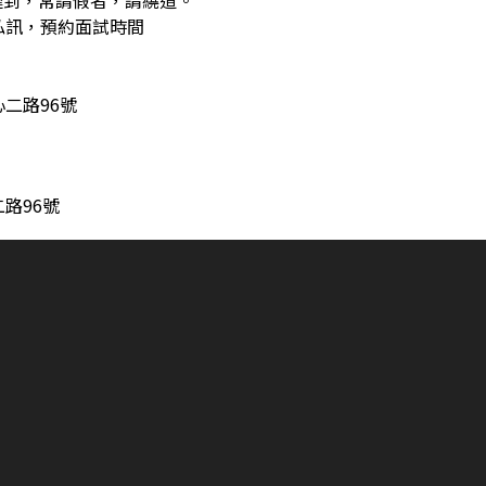
遲到，常請假者，請繞道。
私訊，預約面試時間
心二路96號
路96號