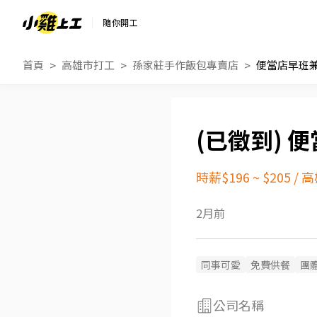
隨你開工
首頁
高雄市打工
孫家莊手作飯包專賣店
便當店早班
便
時薪$196 ~ $205
/
高
2月前
同事可愛
免費供餐
團
公司名稱