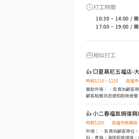
打工時間
10:30 ~ 14:00 
17:00 ~ 19:00 
相似打工
👍 💥夏慕尼五福店
時薪$210 ~ $220
高雄市
餐飲外場： ．負責為顧客
顧客點餐訊息通知廚房做餐，或
廚房營運 ．製作餐點烹調與品質控管,確保料理品質穩定 ．備製營運所需物料 ．維護廚房環境清潔衛生 ．可學習基礎鐵板技術，
對廚藝料理有興趣者。 需要長期配合整天班或晚班（六日都可以配合排班） ．平均下班時間為22:00～22:30左右 特殊節日及假
👍 小二春福氣鍋復興
日較忙碌可能會到23:00 
時薪$200
高雄市新興區
外場： ．負責為顧客帶位
料、煮鍋、清理廚房環境、