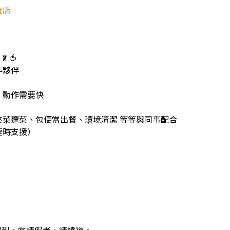
賣店
🍅
作夥伴
」動作需要快
夾菜選菜、包便當出餐、環境清潔 等等與同事配合
要時支援）
）