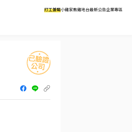
打工兼職
小雞家教
雞地台
最新公告
企業專區