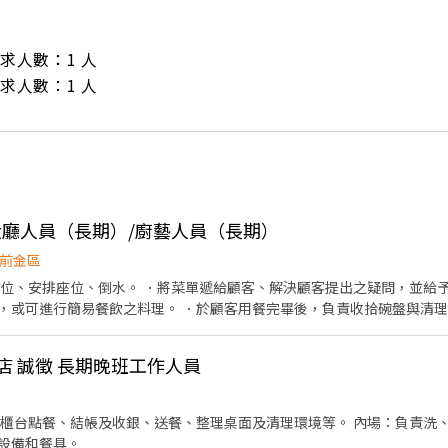
/ 需求人數：1 人

/ 需求人數：1 人
-大廳人員（長期）/廚藝人員（長期）
前金區
帶位、安排座位、倒水。 ．將菜單遞給顧客、解決顧客提出之疑問，並給予
可進行簡易餐飲之料理。 ．於顧客用餐完畢後，負責收拾碗盤與清理環境。 廚藝人員：
店 誠徵 長期晚班工作人員
一週休二天；若以上都可以接受 於下午14:00或晚上21:00至門店面試
、櫃台點餐、結帳及收銀、送餐、整理桌面及清理環境等。 內場：負責洗
設備和餐具。