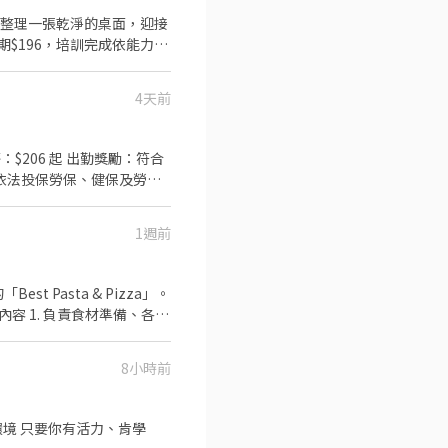
新整理一張乾淨的桌面，迎接
4天前
 依法投保勞保、健保及勞退
人員 餐點
1週前
t Pasta & Pizza」。
作 ✅工作時段 中
有一天可排班者尤佳。) ※彈性排班
8小時前
飲工作經驗、對餐飲業有熱忱
------- 『加入三澧 成為家人』共同
肯學
餐飲集團在台分公司。 深耕台灣多