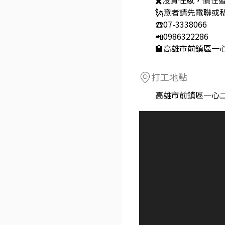
✖️沒責任感，慣性
🗽意者請先電聯或
☎07-3338066
📲0986322286
🏣高雄市前鎮區一
打工地點
高雄市前鎮區一心二