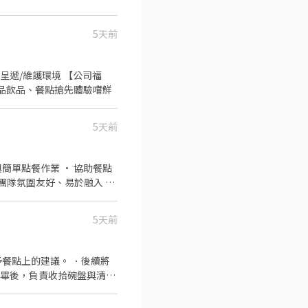
5天前
呈遞/維護環境 【公司福
·新品飲品、餐點搶先體驗嚐鮮
5天前
我家餐點特色以及點餐跟收營
5天前
餐點上的建議。 ．後續將
完畢後，負責收拾碗盤與清理
作與其他餐廳相關事務。 ．
 ．協助測量食材的容量與