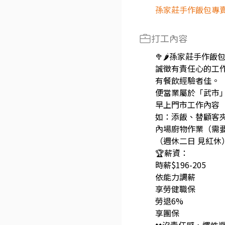
孫家莊手作飯包專
打工內容
🥦🌶孫家莊手作飯包
誠徵有責任心的工
有餐飲經驗者佳。
便當業屬於「武市
早上門市工作內容
如：添飯、替顧客
內場廚物作業（需
（週休二日 見紅休
🏆薪資：
時薪$196-205
依能力調薪
享勞健職保
勞退6%
享團保