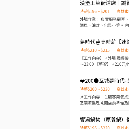
漢堡王草衙道店｜誠
重量。 ．負責擺盤、打包
時薪$196 ~ $201
高雄市
外場作業： 負責服務顧客、點餐收銀，
調理、油炸、包裝⋯等。 內外場皆需要遵守SOP製程，互相維護環境清潔，以及完成值班主管交辦之工作事項 歡迎有相關工作經
歷的優秀夥伴 可配合彈性排班，每週最少可
餐，員工制服 歡
夢時代🫕高時薪【連
時薪$210 ~ $215
高雄市
【工作內容】 ⭐️外場:點餐帶
～23:00 【薪資】 ⭐️2
地點 】 ⭐️高雄市前鎮區中華五
話＋截圖職缺」 -- 電話
❤️200●瓦城夢時代
工
時薪$200 ~ $230
高雄市
📌工作內容： 1.顧客用
區清潔整理 4.開店前準備及閉店整理作業 ➖➖➖➖💯員工福利💯➖➖➖➖ ✅供員工餐員
／1學期 ✅享假日貢獻獎金
✅享年度體檢費用補助 ✅國
饗湯鍋物（原養鍋）徵
體檢 ✔️無抽成✔️最新職缺✔️快速上工✔️服務第一 🤩 #主管，夥伴親切，工作可以帶來成就感，歡迎ㄧ起來工作 外場兼職服務員
(挑戰時薪250元) 時薪:200-23
時薪$196 ~ $230
高雄市