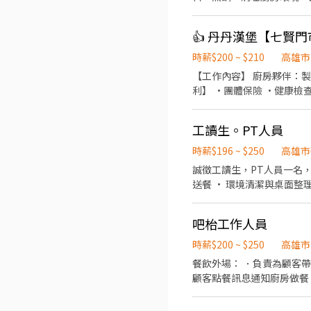
👍 丹丹漢堡【七賢
時薪$200 ~ $210
高雄市
【工作內容】 廚房夥伴：製
利】 ·團體保險 ·健康檢
工讀生。PT人員
時薪$196 ~ $250
高雄市
誠徵工讀生，PT人員一名，歡迎加入笠屋蛋包飯。 工作內容： • 餐
送餐 • 環境清潔與桌面整理 我們給你的： • 彈性排班，配合課業需求 • 提供員工餐，方便省時 • 團隊氛圍友好、易於融
用經驗也能勝任，願意學習
及出餐哇。外場整潔工作 協
吧枱工作人員
時薪$200 ~ $250
高雄市
餐飲外場： ．負責為顧客
顧客點餐訊息通知廚房做餐
環境。 ．並負責結帳、收
負責洗、剝、削、切各種食