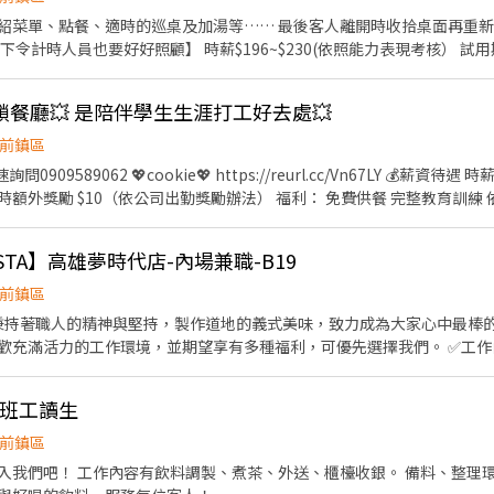
工福利： 1. 餐廳同仁：【免費供餐】多樣化的菜色讓你吃得開心 2.
紹菜單、點餐、適時的巡桌及加湯等…… 最後客人離開時收拾桌面再重
就可讓你吃飽飽 3. 【勞保、健保及6%勞退準備金提撥】 4. 【團保】公與
金】，希望你除了賺
記好好唸書 2.【三節禮品/餐券】送好禮、集團餐券，歡樂繽紛過好節
度。 3.專屬員工的特別用餐優惠及折扣。 4.附員工餐。 彈性排班可調整 每日排班4-8小時
鎖餐廳💥 是陪伴學生生涯打工好去處💥
前鎮區
額外獎勵 $10（依公司出勤獎勵辦法） 福利： 免費供餐 完整教育訓練
服務與接待 送餐、收餐 桌邊服務 協助點餐、結帳 環境清潔整理 菜單內容學習 內場服務
早班：10:00－15:00 晚班：17:00－23:00 ※ 依門市營運需
A PASTA】高雄夢時代店-內場兼職-B19
4～5 天者佳，假日可配合排班者優先。 📌應徵條件 對餐飲服務有熱忱 具服務精神及
亦可培訓 📍工作地點 高雄市多個門市皆有招募，包括： 高雄sogo店、
前鎮區
asta】秉持著職人的精神與堅持，製作道地的義式美味，致力成為大家心中最棒的「Bes
/Vn67LY 留下全名+電話+職缺截圖+找餅乾 餅乾馬上回覆泥💖
的工作環境，並期望享有多種福利，可優先選擇我們。 ✅工作內容 1. 負責食材準備、各項
位及後續處理 3. 開店前準備及閉店整理作業 4. 洗滌與環境清潔 5. 完成主管交付工
：17:00~22:30或18:00~22:30 (排班區間另安排休息時間，週六、週日
晚班工讀生
圓，國定假日除外。 ✅工作時段說明：依店鋪營運需求排班；兼職人員每月可
以上。 ✅提供免費溫馨員工餐點、交通便利通勤上班很方便。 ✅歡迎無餐
前鎮區
----------------------------------------------------------
吧！ 工作內容有飲料調製、煮茶、外送、櫃檯收銀。 備料、整理環境 只要你有活力、
灣成立-日商三澧餐飲集團 HUMAX ASIA，屬於日本Wondertable