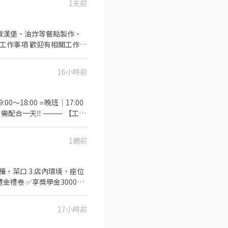
1天前
16小時前
18:00 ⭐️晚班｜17:00
，六日需配合一天‼️ ⸻ 【工作
XMg1D 加入後請傳「姓名＋電
騙｜⭕️免費諮詢⭕️安心上
1週前
檯，菜口 3.店內環境、座位
00/人 ✅享完整教育訓練
班 ⚠️可配合長期 ⚠️須
17小時前