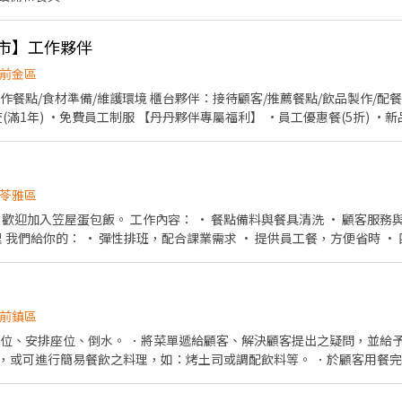
門市】工作夥伴
前金區
作餐點/食材準備/維護環境 櫃台夥伴：接待顧客/推薦餐點/飲品製作/配餐
查(滿1年) ·免費員工制服 【丹丹夥伴專屬福利】 ·員工優惠餐(5折) 
苓雅區
點備料與餐具清洗 • 顧客服務與簡單點餐作業 • 協助餐點
入 不
就歡迎投遞！ 開班作業 準備午餐需要的食材，環境整潔 招呼客人,介紹
助廚房製作餐點，環境清潔 享有勞健保-生日禮金-員工聚會
前鎮區
帶位、安排座位、倒水。 ．將菜單遞給顧客、解決顧客提出之疑問，並給予
，或可進行簡易餐飲之料理，如：烤土司或調配飲料等。 ．於顧客用餐
銀等工作。 餐飲內場： ．擔任廚師的助手，處理烹飪前與烹飪中之準備工
材。 ．負責清理工作環境、設備和餐具。 ．準備不同餐點所需要的食材。