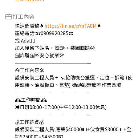
打工內容
快速問職缺🌟
https://lin.ee/pYnTA8M
🌟
連絡電話:☎️0909920285☎️
找 Ada🙋‍♀️
加入後留下姓名 + 電話 + 截圖職缺🤩
🈚️詐騙🈚️💯安心就業💯
———————————————————
🧰工作內容🛠️
設備安裝工程人員👨‍🔧:協助機台搬運、定位、拆箱 (使
用翹棒、油壓板車、氣墊) 碼頭跟無塵室作業區域
———————————————————
🕰️工作時間🕰️
☀️日班08:00~17:00(中午12:00-13:00休息)
———————————————————
💰工作薪資💰
設備安裝工程人員:底薪$40000💵+伙食費$3000💵+全
勤$2500💵=$45500💵