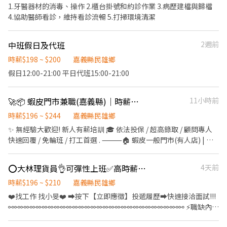
傳送「職缺截圖」唷！
五(六須加班)需輪班 早班 07 :30 - 16 :00 (休息時間: 11 :30 - 12 :00 )
1.牙醫器材的消毒、操作 2.櫃台掛號和約診作業 3.病歷建檔與歸檔
夜班 22 :00 - 06 :30 (休息時間: 02：00 - 02：30) (需在日班受訓 二
4.協助醫師看診，維持看診流暢 5.打掃環境清潔
到四週(視工作狀況下夜班) 💰薪資 日班：210 夜班：240 結薪週期:
上月_26_日～當月_25_日 十號發薪，遇假日順延 🏖️休假制度:排休
中班假日及代班
2週前
‼️注意事項‼️ 🍱一餐30 🅿️提供汽機車免費停車 🥾自備安全鞋(黑色為
主) 📲 報名方式： 幫我填寫廠商制式履歷:https://reurl.cc/3yDblR
時薪$198 ~ $200
嘉義縣民雄鄉
應徵後私訊~或加入官方帳號~餅乾馬上回覆您~ 填完幫我加入官方
假日12:00-21:00 平日代班15:00-21:00
帳號 https://reurl.cc/Vn67LY 留下全名+電話+職缺截圖+留言找餅
乾~ 餅乾馬上回覆泥
🚀📦 蝦皮門市兼職(嘉義縣)｜時薪最高$244/無經驗可/高錄取
11小時前
時薪$196 ~ $244
嘉義縣民雄鄉
✨ 無經驗大歡迎! 新人有薪培訓 🎓 依法投保 / 超高錄取 / 顧問專人
快速回覆 / 免輪班 / 打工首選 . ⸻🏠 蝦皮一般門市(有人店) | 免
備交通工具 ✅工作內容: 📦 包裹收寄、搬運、盤點、輕鬆理貨等 🙋
顧客接待、親切收銀結帳等服務 🧹 維持門市作業區環境與清潔維護
⭕大林理貨員👌可彈性上班✅高時薪196-210元📢可隔日領⭕多時段選擇(J-蝦)
4天前
🤝 協助門市營運維護與彈性調店支援 🕒工作時間: ▸ 早班 11:00-
17:30 ▸ 晚班 16:15-22:45 📌 排班說明: 平日一週給班 3-5 天, 假日配
時薪$196 ~ $210
嘉義縣民雄鄉
合主管排班 💰薪資: ▸ 早、晚班 $196 . ⸻ 🛵 蝦皮智取店 | 自主度
❤️‍找工作 找小旻❤️‍ ➡按下【立即應徵】投遞履歷➡快速接洽面試!!!
高・享津貼加給(需自備機車+駕照) ✅工作內容: 📦 包裹收寄、搬
⚯⚯⚯⚯⚯⚯⚯⚯⚯⚯⚯⚯⚯⚯⚯⚯⚯⚯⚯⚯⚯⚯⚯⚯⚯⚯⚯⚯⚯ ⚡職缺內容
運、盤點、理貨上架等 🧹 門市作業區環境與清潔維護 🔄 配合店到
⚡ 📍【工作地點】嘉義大林大埔美園區三路 📦【工作內容】商品進
店內容調整與支援有人店 🛵 鄰近門市調店支援 (早晚班 10 公里內,