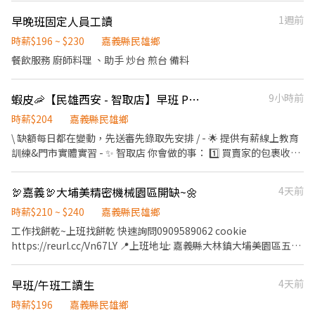
出貨作業(撿貨.分貨.理貨) 🕒【工作時間、薪資】 📌月排休 日班
早晚班固定人員工讀
1週前
09:00-18:00 時薪：200元 中班:15:30-00:30時薪：205元 晚
班:00:00-09:00時薪：215元 晚八班:20:00-24:00時薪:200元 📌周休
時薪$196 ~ $230
嘉義縣民雄鄉
二日 日班:09:00-18:00時薪200元 中班:15:30-00:30時薪205元 夜
餐飲服務 廚師料理 、助手 炒台 煎台 備料
班:00:00-09:00時薪210元 📌固定休日一 晚八班:20:00-24:00時薪
200元 🎁【福利】 🎉不定時檔期津貼 🎉可申請預支/隔日領
蝦皮🦐【民雄西安 - 智取店】早班 PT🍤｜有薪教育訓練 × 免輪班
9小時前
✨ෆෆෆෆෆෆ📞應徵看這裡📞ෆෆෆෆෆෆ✨ ❤️‍服務專員:小旻 ❤️‍加賴詢問:
搜尋帳號@547qfznf（記得加＠） ❤️‍點擊加
時薪$204
嘉義縣民雄鄉
入:https://lin.ee/TuSzLpe (加入後請傳: 職缺截圖+姓名+電話)
\ 缺額每日都在變動，先送審先錄取先安排 / - 🌟 提供有薪線上教育
訓練&門市實體實習 - ✨ 智取店 你會做的事： 1️⃣ 買賣家的包裹收
寄、理貨、盤點、上架 (請先評估身體狀況，需搬重&久站) 2️⃣ 智取
店為無人店，保持上架速度與準確度 3️⃣ 協助維持門市整潔，打造舒
🦃嘉義🦃大埔美精密機械園區開缺~🌼
4天前
適取貨環境 4️⃣ 必須有駕照及機車，支援10公里內門市跑點 5️⃣ 配合
主管指派工作內容並機動性協助 - 🧡早班時薪 $204 (基本時薪 $196
時薪$210 ~ $240
嘉義縣民雄鄉
+ 智取店津貼 $8) - 🔔 主管排班❗️一週 2～5天班 🔔 無法固定休六日，
工作找餅乾~上班找餅乾 快速詢問0909589062 cookie
輪流畫休假 - 🎁福利待遇：滿半年 享端午&中秋獎金資格 ✅一定會
https://reurl.cc/Vn67LY 📍上班地址: 嘉義縣大林鎮大埔美園區五路
有「勞保」 ✅健保可保可不保 ✅只有隔月15號薪轉、無領現/預支 -
xx號 📦工作內容： ✅廠務部: CNC加工機及其他現場加工機操作 工
【🕐 工作時間｜早班】 07:00-12:00 (由主管依照門市需求安排2-5
件生產及相關作業之完成 自主品質之檢查 上下料約20公斤 ✅品保
早班/午班工讀生
4天前
小時) (可彈性調整上班時間，最晚至8:30-13:30) . 📩 合法派遣公司
部: 進料檢驗量測 品質異常處理及判定。 ✅熱處理部: 裝爐、拆爐 治
｜無需任何費用｜快速安排 🌙 https://lin.ee/lJ1Nz7C ✅ 加入後請
具保養維護 噴砂、防鏽 粉塵清理 🕰️上班的時間/休息時間 週一~週
時薪$196
嘉義縣民雄鄉