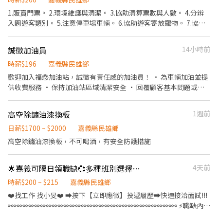
鏡組裝、鎖附、黏貼、裝片及包裝作業 ➡️【早班】08:00-16:30(輪
【福利】 ✅【休假制度】週休二日、紅日休 ✅【提供預支】可提供
1.販賣門票。 2.環境維護與清潔。 3.協助清算票數與人數。 4.分辨
休30分) ➡️【薪資】30500元.配合加班平均約36K~38K - ➡️【中
預支 ✅【吃飯】員工餐廳自付20塊 ✅【禮金】三節禮金600元(生日.
入園遊客類別。 5.注意停車場車輛。 6.協助遊客寄放寵物。 7.協助
班】16:00-00:30(輪休30分) ➡️【薪資】34000元.配合加班平均約
中秋.端午) ✅【工作環境】飲水機、置物櫃、吸菸區、機車停車場
並完成主管交辦事項。
40K~42K ✅中班需在早班受訓兩周 - ✅【休假方式】周休二日.見紅
✅【發薪日期】每月10號 - ❤️請先按 【 我 要 應 徵 】 投遞履歷➡快
休 ✅【用餐方式】代訂中餐或晚餐70元/餐 ✅【薪轉帳戶】每月12
誠徵加油員
14小時前
速接洽面試 - ╔~~♥~~♥⭐️【 應徵方式 】⭐️~~♥~~♥~~╗ ↓↓找嘉
號(台新銀行) ✅【福利】可預支❤️可隔日領✅三節禮金/勞健保.特休.
嘉 工作攏低嘉↓↓ ☎️連絡電話:0933670253 ☎️加賴詢
時薪$196
嘉義縣民雄鄉
勞退 - ❤️請先按 【 我 要 應 徵 】 投遞履歷➡快速接洽面試 -
問:@927wcdri 陳嘉嘉 ➡️火速找嘉嘉 https://lin.ee/Y30dLdb
歡迎加入福懋加油站，誠徵有責任感的加油員！ • 為車輛加油並提
╔~~♥~~♥~~⭐️【 應徵方式 】⭐️~~♥~~♥~~╗ ↓↓找嘉嘉 工作攏
╚~~♥~~♥~~⭐️【 快速找工作 】⭐️~~♥~~♥~~╝✨
供收費服務 • 保持加油站區域清潔安全 • 回覆顧客基本問題或需
低嘉↓↓ ☎️連絡電話:0933670253 ☎️加瀨詢問:@927wcdri 陳嘉嘉
求 • 協助日常簡易工作流程 我們給你的： • 彈性排班，時間可依
➡️火速找嘉嘉 https://lin.ee/Y30dLdb ╚~~♥~~♥~~⭐️【 快速找工
需求調整 • 提供簡易培訓快速上手 • 親切夥伴協助，氛圍良好 即
作 】⭐️~~♥~~♥~~╝
高空除鏽油漆換板
1週前
使沒經驗，也能順利成為團隊一員！
日薪$1700 ~ $2000
嘉義縣民雄鄉
高空除鏽油漆換板，不可喝酒，有安全防護措施
🌟嘉義可隔日領職缺💞多種班別選擇💰高時薪200-215元⭕可視訊面試(J-蝦)
4天前
時薪$200 ~ $215
嘉義縣民雄鄉
❤️‍找工作 找小旻❤️‍ ➡按下【立即應徵】投遞履歷➡快速接洽面試!!!
⚯⚯⚯⚯⚯⚯⚯⚯⚯⚯⚯⚯⚯⚯⚯⚯⚯⚯⚯⚯⚯⚯⚯⚯⚯⚯⚯⚯⚯ ⚡職缺內容
⚡ 📍【工作地點】嘉義大林大埔美園區三路 📦【工作內容】商品進