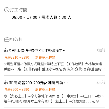
打工時間
08:00 ~ 17:00 / 需求人數：30 人
相似打工
👍 🫡萬事俱備~缺你不可❗幫你找工作【可視訊面試】時薪最高290元-蝦
1週前
時薪$210 ~ $290
嘉義縣大林鎮
✅班別可選✅休假方式可選✅準時上下班 【工作地點】大林鎮大埔
美園區三路 【工作內容】整理小中型包裹.撿貨-分貨-理貨(重量約5-
10公斤) 【福利】可預支/每月達標獎金1000元/三節禮金/勞健保.特
休.勞退 - 【周休六日】 【早班】➡️09:00-18:00➡️時薪200+08月檔
👍 👌🏻高時薪200-290元✔️可隔日領 🤩(休六日)🤩貼標籤理貨
2天前
期津貼+10元【$210元/時】 【中班】➡️15:30-00:30➡️時薪205+08
月檔期津貼+35元【$240元/時】 【夜班】➡️00:00-09:00➡️時薪
時薪$200 ~ $290
嘉義縣大林鎮
210+08月檔期津貼+65元【$275元/時】 【晚八】(休日和
😁【安心上工】➟享有勞健保.團保 🧧【三節獎金】➟(生日、中秋、
一)➡️20:00-24:00➡️時薪200+08月檔期津貼+20元【$220元/時】 -
端午)任職滿3個月以上享有 💵【一起上工】➟介紹獎金500元 🫧
【月排休8天】 【早班】➡️09:00-18:00➡️時薪200+08月檔期津貼
【週休二日】➟平日安心賺錢 ，假日開心休假 👛➟提供預支薪水及