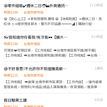
+15元【$215元/時】 【中班】➡️15:30-00:30➡️時薪205+08月檔期
隔日領，警示戶可協調 ∞∞∞◢┃職缺介紹┃◣∞∞∞ 📍工作地點:
🤩零件組裝✔️週休二日🧑‍🏭外商通訊器材廠🧑‍🏭固定班🤩可申請預支⚡️
11小時前
津貼+45元【$250元/時】 【夜班】➡️00:00-09:00➡️時薪215+08月
嘉義大林鎮大埔美園區三路 💼工作內容: 進出貨作業 (商品撿貨、分
檔期津貼+75元【$290元/時】 【晚八】➡️20:00-24:00➡️時薪
貨、理貨) 確認貨品數量正確 異常包裹作業、每日作業異常排除 包
時薪$196
台南市新市區
200+08月檔期津貼+30元【$230元/時】 - 💖請先按 【 我 要 應 徵
裹條碼掃描 完成主管交辦事項 ⏰上班時間: 📆排休制 ⭐長期早
😁【安心上工】➟享有勞健保.團保 😁【休假制度】➟週休二日、見
】 投遞履歷➡快速接洽面試 - ╔~~♥~~♥~~⭐️【 應徵方式 】
班:09:00-18:00，休息一小時，時薪200元，檔期津貼15元/時 ⭐長
紅休 👛➟提供預支薪水，警示戶可協調 ∞∞∞◢┃職缺介紹
⭐️~~♥~~♥~~╗ ↓↓找嘉嘉 工作攏低嘉↓↓ ☎️連絡電
期晚班:15:30~00:30，休息一小時，時薪205元，檔期津貼45元/時
┃◣∞∞∞ 📍工作地點:台南市新市區國際路.號 💼工作內容: 1. 電子
話:0933670253 ☎️加瀨詢問:@927wcdri 陳嘉嘉 ➡️火速找嘉嘉
⭐長期大夜班:00:00~09:00，休息一小時，時薪215元，檔期津貼75
零件組裝、測試、工具操作、產品包裝。 2. 產品分類、整理、檢
https://lin.ee/Y30dLdb ╚~~♥~~♥~~⭐️【 快速找工作 】
👓我知道你在看我!有冷氣🕶️【鏡片大廠作業員】✅週休六日✅免經驗可-暉
4小時前
元/時 ⭐長期晚八:20:00~00:00，時薪200元，檔期津貼30元/時 📆周
驗。 3. 生產需求之相關工作事項。 4. 配合生產需求輪調各工作站
⭐️~~♥~~♥~~╝
休制 ⭐長期早班(休六日):09:00-18:00，休息一小時，時薪200/時，
別。 5. 主管交辦事項。 ⏰上班時間: ➡️固定日班: 08:30-17:30 (休息
時薪$196
台南市南區
檔期津貼10元/時 ⭐長期晚班(休六日):15:30~00:30，休息一小時，
時間10:00-10:10、12:00-13:00、15:00-15:10) 薪資$29,500元/月
可預支❤️可隔日領 - 【工作地點】➡️台南市南區新平路(新平廠)
時薪205/時，檔期津貼35元/時 ⭐長期大夜班(休六
+出勤獎勵金$1,000元/月 ∞∞∞◢┃詢問預約┃◣∞∞∞ ✅服務專
【工作地點】➡️台南市南區新和路(新和廠) 【工作地點】➡️台南市
日):00:00~09:00，休息一小時，時薪210/時，檔期津貼65元/時 ⭐長
員➠文文小姐 ✅手機➠0932-733-893 ✅L.I.N.E.➠@826jcnfy(要加@
南區中華西路(中華西廠) ✅公司會安排固定廠區，距離都很近 -
期晚八(休日一):20:00~00:00，時薪200元，檔期津貼20元/時 ⭐檔期
唷) ✅【快速加入】➠https://lin.ee/RDrxb6W
⭐️【印刷課】(中華西廠/新和廠)印刷作業員(坐立式作業) 【工作內
津貼需上滿該班別時數方可領取 ∞∞∞◢┃詢問預約┃◣∞∞∞ ✅
😅不好意思!不允許你不知道賺高薪的工作【時薪215元】新市倉庫人員✅周休六日-銳
1週前
容】印刷機台操作、鏡片印刷、鏡片外觀檢驗、有油墨味道 -
服務專員➠文文小姐 ✅手機➠0932-733-893
➡️【早班】08:00-16:30(輪休30分) ➡️【薪資】30500元.配合加班平
時薪$215
台南市新市區
✅L.I.N.E.➠@826jcnfy(要加@唷) ✅【快速加入】
均約36K~38K - ➡️【中班】16:00-00:30(輪休30分) ➡️【薪資】
【工作地點】 ➡️倉庫:台南市新市區潭頂 - 【工作內容】 ✅操作倉庫
➠https://lin.ee/RDrxb6W
34000元.配合加班平均約40K~42K ✅中班需在早班受訓兩周 -
管理系統 ✅原物料/半成品/成品入庫與備貨 ✅收貨清點 ✅進貨單開
⭐️【射出課】(新和廠)射出作業員(站立式作業) 【工作內容】 簡易機
立 ✅庫存盤點 ✅出貨作業(標籤列印、包裝) ➡️可搬重，最重20kg -
台操作、鏡片外觀檢驗、電腦操作、物料整理 - ➡️【晚班】00:00-
【時間和薪資】 【日班】➡️08:30-17:30(午休1小時) 【薪資】時薪
假日驗票工讀
6天前
08:30(輪休30分) ➡️【薪資】37800元.配合加班平均約45K~47K -
215元，平均大約36K~37K ➡️約3~6個月可轉正，轉正薪資
⭐️【眼鏡組裝課】(新和廠)組裝作業員(坐立式作業) 【工作內容】 眼
$32,000(另有年終及獎金，依個人績效及公司營運狀況而定） -
時薪$200
嘉義縣民雄鄉