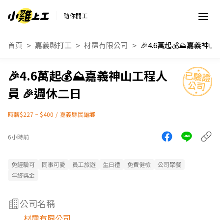
隨你開工
首頁
嘉義縣打工
材霈有限公司
🎉4.6萬起💰⛰️嘉義
🎉4.6萬起💰⛰️嘉義神山工程人
員 🎉週休二日
時薪$227 ~ $400
/
嘉義縣民雄鄉
6小時前
免經驗可
同事可愛
員工旅遊
生日禮
免費健檢
公司聚餐
年終獎金
公司名稱
材霈有限公司