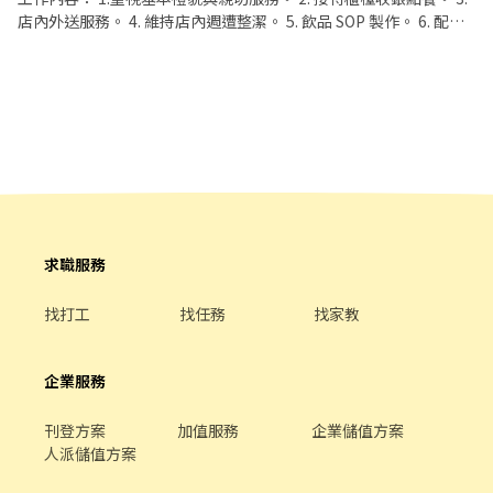
店內外送服務。 4. 維持店內週遭整潔。 5. 飲品 SOP 製作。 6. 配合
度高。 7. 需上平假日。 8.個性積極、不無故缺席。 需滿成年並持有
機車駕照 ‼️不應徵短期、寒暑假工讀‼️
求職服務
找打工
找任務
找家教
企業服務
刊登方案
加值服務
企業儲值方案
人派儲值方案