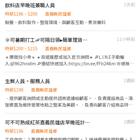
出貨作業(撿貨.分貨.理貨) 🕒【工作時間、薪資】 🔹五早班:09:00-
飲料店早晚班兼職人員
1天前
夜班 16 公里內) 🕒工作時間: ▸ 早班: 07:00~08:30-13:30 (配合 2-5
18:00💰時薪:196元 🔹早五班:05:00-09:00💰時薪:200元 🔹日
小時依照貨量彈性排班) ▸ 晚班: 17:30/18:30-23:30 (配合 2-5 小時依
班:09:00-18:00💰時薪:196元 🔹早班短班:09:00-15:30💰時薪:196元
時薪$196 ~ $200
嘉義縣民雄鄉
照貨量彈性排班) ▸ 夜班: 23:30-03:30 (配合 2-4 小時依照貨量彈性排
🔹中班:15:30-00:30💰時薪:200元 🔹晚八班:20:00-24:00💰時薪:200
點餐、飲料製作，整理環境、與顧客互動、煮茶備料
班) 📌 排班說明: 平日一週給班 3-5 天, 假日配合主管排班 💰薪資 (含
元 🔹小夜班:00:00-04:00💰時薪:200元 🔹夜班: 00:00-09:00💰時
津貼加給): ▸ 早班 $204 ▸ 晚班 $224 ▸ 夜班 $244 ⸻ ✅工作地點:
薪:210元 🎁【福利】 🎉不定時檔期津貼 🎉可申請預支或隔日領
嘉義縣全區 💪 其他區域也歡迎直接私訊詢問! 🔥 搶手熱缺異動極快,
🌞可暑期打工🦐可隔日領▸簡單理貨高時薪▸周休二日▸免加班▸免學歷▸🚫體檢
11小時前
✨ෆෆෆෆෆෆ📞應徵看這裡📞ෆෆෆෆෆෆ✨ ❤️‍服務專員:小旻 ❤️‍加賴詢問:
優質好缺錯過就沒有了! . ⸻【應徵方式】⸻ ⚡ 搶手缺額隨時
搜尋帳號@547qfznf（記得加＠） ❤️‍點擊加
時薪$200 ~ $215
嘉義縣民雄鄉
額滿, 手刀點下方 "立即應徵", 顧問線上馬上回覆安排面試! 或搜尋官
入:https://lin.ee/TuSzLpe (加入後請傳: 職缺截圖+姓名+電話)
🔹應徵找小乖🔹 🔸投遞履歷或加入官方詢問🔸 🔎L.I.N.E手動輸
方帳號: @922vyxod (一定要加 @ 喔) 加入後請按照格式留言, 專員
入:@962hnidm 🔎連結快速加入:https://lin.ee/fFb246m 🌸絕無收
第一時間處理! 🚫 求職完全免收費 👮 絕無詐騙 🤝 安心上工有保障
取任何服務費🌸 🔥職缺福利🔥 👉可隔日領 👉🚫體檢 🚫學歷 👉不定
時檔期津貼 【 工作地點 】嘉義大林大埔美園區.路 【 工作內容】商
生鮮人員。服務人員
1週前
品檢貨.分貨.理貨 【工作時間 】: 【工作時間 】: ⭐️月排休 日班
09:00-18:00 時薪：200元 中班:15:30-24:30時薪:205元 晚班:00:00-
時薪$198
嘉義縣民雄鄉
09:00時薪：215元 晚八班:20:00-24:00時薪:200元 ⭐️周休二日 日
．提供顧客詢問或主動提供諮商建議給顧客。 ．負責擺設商品、清
班:09:00-18:00時薪200元 中班:15:30-24:30時薪:205元 夜班:00:00-
理櫥窗及維持營業地點之整潔及美觀。 ．負責向顧客介紹商品特
09:00時薪210元 ⭐️固定休日一 晚八班:20:00-24:00時薪200元
徵、品質與價格及示範操作方法，以協助顧客選擇。 ．負責在顧客
成交後之包裝、收款、交付商品、開發票或收據。 ．負責在當天結
可不可熟成紅茶嘉義民雄店早晚班計時人員
2週前
束營業前，統計銷售情形、盤點貨品存量及撰寫當日業務報表。
時薪$196
嘉義縣民雄鄉
工作內容： 1.重視基本禮貌與親切服務。 2. 接待櫃檯收銀點餐。 3.