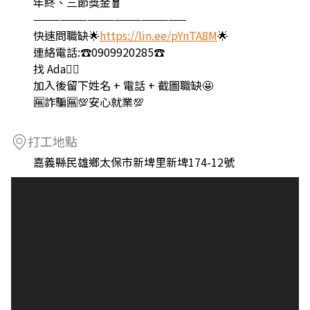
年終、三節獎金🧧
—————————————————
快速問職缺🌟
https://lin.ee/pYnTA8M
🌟
連絡電話:☎️0909920285☎️
找 Ada🙋‍♀️
加入後留下姓名 + 電話 + 截圖職缺🤩
🈚️詐騙🈚️💯安心就業💯
打工地點
嘉義縣民雄鄉太保市新埤里新埤174-12號