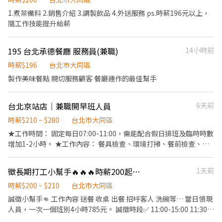
理。 4. 夥伴支援： 協助簡單的備料或店內雜事。 ⏰ 工作時間 • 午
1.煮茶備料 2.銷售介紹 3.調製飲品 4.外送服務 ps.時薪196元以上，
班： 10:00 - 14:00 • 晚班： 17:00 - 21:00 • 休息： 14:00 - 17:00
隨工作技能提升給薪
為空班休息時間 我們希望您每週至少能配合 3-4 天排班（含假
日）。 ✅ 徵求條件 • 特質： 笑容可掬、有責任感、喜歡與人互
195 台北承德餐廳 服務員(兼職)
14小時前
動。 • 經驗： 無經驗可！只要你有心想學，我們都會手把手教。
• 長期尤佳： 期待能跟我們一起工作半年以上的夥伴。 💬 給求職
時薪$196
台北市大同區
者的話（關於大叔食事） 「大叔食事 unclefoodday」堅持手作、
製作美味餐點 親切服務顧客 餐廳運作的最佳幫手
純粹自然的美味。我們不只是一間餐廳，更是一個溫馨的團隊。如
果你也喜歡好吃的咖哩、喜歡有溫度的服務，歡迎加入我們，跟可
愛的同事們一起努力！
台北京站店｜兼職開早班人員
6天前
時薪$210 ~ $280
台北市大同區
★工作時間： 固定每日07:00-11:00，需能配合假日排班及臨時時數
增加1-2小時。 ★工作內容： 餐具檢查、環境打掃、餐前檢查、維
護環境…等。 ★應徵條件： 此為長期工讀，短期者請勿投遞，錄取
後須提供餐飲從業人員體檢報告。 每月可配合排班時數需達60小時
徵長期打工小幫手🔥🔥🔥時薪200起（可當日現領）
1天前
以上。 ★薪資福利： 時薪210-280元。 全日免費供膳、員工折扣、
春節團圓假、春酒、定期健康檢查。
時薪$200 ~ $210
台北市大同區
誠徵小幫手👊 工作內容 送餐 收桌 出餐 招呼客人 洗碗等… 當日領現
人員，一次一個班別4小時785元。 誠徵時段✅ 11:00-15:00 11:30-
15:30 17:00-21:00 時間可再討論🤝 不怕熱 不怕生 無經驗肯學也行