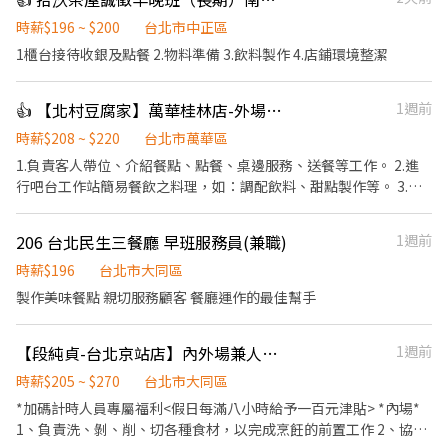
容 主要工作包含： 切滷味、切菜、煮麵、出餐、POS 收銀結帳、備
料、環境整理。 早班人員需協助開店。 工作區域 餐期採一人負責一
時薪$196 ~ $200
台北市中正區
區，主要區域為： 煮麵區、滷味切盤區 薪資待遇 培訓期基本時薪
1櫃台接待收銀及點餐 2.物料準備 3.飲料製作 4.店鋪環境整潔
200 元。 通過基本訓練、適合店內工作節奏後，依工作能力、出勤
穩定度、餐期速度、配合度，以及是否能獨立負責工作區域，核定
👍 【北村豆腐家】萬華桂林店-外場計時
1週前
基本時薪、營運績效獎勵金及排班配合獎勵金。 每小時收入約 220
～250 元，實際收入依工作表現、出勤狀況、排班配合及店內考核
時薪$208 ~ $220
台北市萬華區
結果核發。 可穩定獨立站區、滷味切盤熟練、配合度佳者，每小時
1.負責客人帶位、介紹餐點、點餐、桌邊服務、送餐等工作。 2.進
收入可達約 250 元。 工作要求 希望你出勤穩定、動作快、態度正
行吧台工作站簡易餐飲之料理，如：調配飲料、甜點製作等。 3.於
常，能配合現場分工。 到職後會有基本訓練與簡易考核，主要看出
客人用餐完畢後，負責收拾碗盤與清理環境。 4.完成其他分派的臨
勤、態度、速度、責任感與配合度。 未達基本工作要求者，會依實
時任務。
際狀況調整工作內容、工作區域或排班安排；如經評估不適合店內
206 台北民生三餐廳 早班服務員(兼職)
1週前
工作需求，將依店內規定及相關法令辦理後續事項。 福利 生日禮金
時薪$196
台北市大同區
節日獎金 過年獎金 以上依店內規定及營運狀況發放。 其他 週日固
製作美味餐點 親切服務顧客 餐廳運作的最佳幫手
定店休。 聯絡方式 電話：0953-757-171 地址：台北市大同區寧夏
路 12 號 1 樓
【段純貞-台北京站店】內外場兼人員#時薪$205~$270#加碼假日津貼可達時薪
1週前
時薪$205 ~ $270
台北市大同區
*加碼計時人員專屬福利<假日每滿八小時給予一百元津貼> *內場*
1、負責洗、剝、削、切各種食材，以完成烹飪的前置工作 2、協助