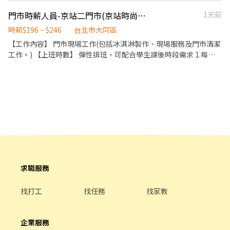
🤛 做熟可以談轉正 排班好商量🉑 #員工餐吃到飽🔥
門市時薪人員-京站二門市(京站時尚廣場)
1天前
時薪$196 ~ $246
台北市大同區
【工作內容】 門市現場工作(包括冰淇淋製作、現場服務及門市清潔
工作。) 【上班時數】 彈性排班，可配合學生課後時段需求 1.每週
最少配合排班20小時，依各門市營業需求進行排班工時規劃。 2.國
定假日及例假日需能配合上班。 【培訓規劃】 我們透過每個階段的
學習訓練，來創造顧客無與倫比的冰淇淋體驗 1.新進學習訓練(教室
課程/實作課程訓練) 2.晉升訓練(時薪娛樂經理培訓課程) 【福利】
我們會依公司的經營成果，規劃員工福利讓夥伴和公司一起成長 1.
保險制度：勞保、健保、團保(意外險)、職災保險、退休金提撥6%
2.休假制度：特休假、育嬰假、陪產假、家庭照顧假、生理假等等
3.健康相關：年度員工健檢(不含新進人員體檢) 4.其他：上班免費享
用冰淇淋、員工折扣、生日福利、三節禮金(品)、福委會福利
求職服務
找打工
找任務
找家教
企業服務