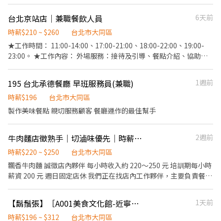
廚師測量食材的容量與重量 3、分切流程作業 4、食材分裝分包 *外
場* 1、餐桌佈置及整潔服務 2、顧客接待及座位安排 3、回覆顧客
台北京站店｜兼職餐飲人員
6天前
點餐需求與提供建議 4、提供顧客桌邊服務 5、內場廚房支援備料
6、整潔門市環境與餐具保養
時薪$210 ~ $260
台北市大同區
★工作時間： 11:00-14:00、17:00-21:00、18:00-22:00、19:00-
23:00。 ★工作內容： 外場服務：接待及引導、餐點介紹、協助顧
客點餐、桌邊服務及維護環境等。 內場備菜：擺盤傳菜、食材準
備、食材調理、廚房清理及維護環境等。 內場傳菜：配鍋、傳送湯
195 台北承德餐廳 早班服務員(兼職)
1週前
鍋、回收餐具、送菜盤、整理餐桌與環境等。 ★應徵條件： 此為長
期工讀，短期者請勿投遞，錄取後須提供餐飲從業人員體檢報告。
時薪$196
台北市大同區
每月可配合排班時數需達60小時以上。 ★薪資福利： 時薪210元，
製作美味餐點 親切服務顧客 餐廳運作的最佳幫手
00:00後每小時50元夜班津貼。 全日免費供膳、員工折扣、春節團
圓假、春酒、定期健康檢查。
牛肉麵店徵熟手｜切滷味優先｜時薪可達250
2週前
時薪$220 ~ $250
台北市大同區
飄香牛肉麵 誠徵店內夥伴 每小時收入約 220～250 元 培訓期每小時
薪資 200 元 週日固定店休 我們正在找店內工作夥伴，主要負責餐期
現場工作。到職後會有人帶，不用擔心一開始不熟，但需要願意學
習、配合店內流程，餐期能跟上現場節奏。 工作內容 主要工作包
【鬍鬚張】［A001美食文化館-近寧夏夜市］餐飲(計時)服務人員
1天前
含： 煮麵、切滷味、出餐、POS 收銀結帳、備料、環境整理。 早班
人員需協助開店。 工作區域 餐期採一人負責一區，主要區域為： 煮
時薪$196 ~ $312
台北市大同區