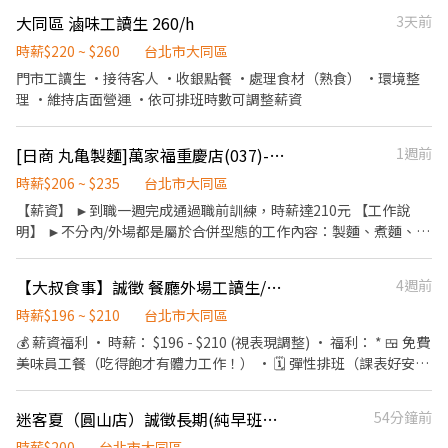
覆顧客點餐需求與提供建議 4、提供顧客桌邊服務 5、內場廚房支援
大同區 滷味工讀生 260/h
3天前
備料 6、整潔門市環境與餐具保養
時薪$220 ~ $260
台北市大同區
門市工讀生 ·接待客人 ·收銀點餐 ·處理食材（熟食） ·環境整
理 ·維持店面營運 ·依可排班時數可調整薪資
[日商 丸亀製麵]萬家福重慶店(037)-長期兼職夥伴/廚助/工讀生(彈性排班)
1週前
時薪$206 ~ $235
台北市大同區
【薪資】 ►到職一週完成通過職前訓練，時薪達210元 【工作說
明】 ►不分內/外場都是屬於合併型態的工作內容：製麵、煮麵、製
作高湯、洗切食材備料、炸天婦羅、包飯糰、收銀結帳、洗碗、收
拾餐具、環境清潔..等 【工作時間】 ►彈性排班08:30-23:00（面試
【大叔食事】誠徵 餐廳外場工讀生/兼職人員（圓山捷運站旁）
4週前
時請於主管確認排班時間） 【薪資福利】 1. 提供員工餐 2. 國定假日
雙倍薪 3. 提供優秀同仁績效獎金 4. 久任獎金 5. 生日禮卷 6. 滿年資
時薪$196 ~ $210
台北市大同區
享特休假 7.福委會福利補助 ★★多項福利歡迎您加入我們★★ 總是
💰 薪資福利 • 時薪： $196 - $210 (視表現調整) • 福利： * 🍱 免費
提供好吃日式餐飲的公司 台灣東利多(丸亀製麵)
美味員工餐（吃得飽才有體力工作！） • 🗓️ 彈性排班（課表好安
排，兼顧學業與生活） • 😷 完善防疫物資（提供口罩、酒精） •
👨‍👩‍👧‍👦 同事可愛好相處，工作氣氛輕鬆不壓抑 📋 工作內容 1. 顧
迷客夏（圓山店）誠徵長期(純早班或早／晚班)人員
54分鐘前
客接待： 熱情帶位、遞菜單。 2. 餐點介紹： 向客人介紹我們的「純
粹自然」手作料理。 3. 外場維護： 送餐、收銀、桌面清潔及環境整
時薪$200
台北市大同區