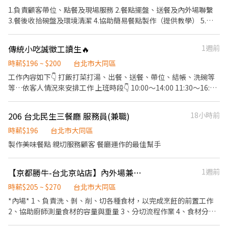
麵區、切滷味區。 薪資待遇 培訓期每小時薪資 200 元。 通過基本
1.負責顧客帶位、點餐及現場服務 2.餐點擺盤、送餐及內外場聯繫
訓練、適合店內工作節奏後，依工作能力、出勤穩定度、餐期速
3.餐後收拾碗盤及環境清潔 4.協助簡易餐點製作（提供教學） 5.結
度、配合度，以及是否能獨立負責工作區域，核定基本時薪、營運
帳及收銀作業 【職務條件】 1.具服務熱忱、喜歡與人互動 2.對餐飲
績效獎勵金及排班配合獎勵金。 每小時收入約 220～250 元，實際
服務工作有興趣 3.具責任感、配合度佳 4.無經驗可、願意學習 5.可
傳統小吃誠徵工讀生🔥
1週前
收入依工作表現、出勤狀況、排班配合及店內考核結果核發。 可穩
配合門市排班（含假日） 【工作時間】（排班制） 09:00－14:00
定獨立站區、餐期速度穩定、配合度佳者，每小時收入可達約 250
11:00－14:00 17:00－21:00 18:00－21:00 21:00－23:00 21:00－
時薪$196 ~ $200
台北市大同區
元。 工作要求 希望你出勤穩定、動作快、態度良好，能配合現場分
01:30 (實際排班依門市需求安排）
工作內容如下👇 打飯打菜打湯、出餐、送餐、帶位、結帳、洗碗等
工。 到職後會有基本訓練與簡易考核，主要看出勤、態度、速度、
等…依客人情況來安排工作 上班時段👇 10:00～14:00 11:30～16:30
責任感、工作完成度與配合度。 未達基本工作要求者，將依實際情
16:30～20:30 #無經驗可只要肯學有責任都歡迎你來 #上班環境好、
況調整工作內容、工作區域或排班安排；必要時依相關法令及店內
另外能力好的有機會可以轉正 #供餐吃到飽😈 #以上時間可配合的錄
規定辦理。 福利 生日禮金 節日獎金 過年獎金 以上依店內規定及營
206 台北民生三餐廳 服務員(兼職)
18小時前
取率高🤝 #時段也可以商量討論
運狀況發放。 其他 週日固定店休。 聯絡方式 電話：0953-757-171
時薪$196
台北市大同區
地址：台北市大同區寧夏路 12 號 1 樓 不接受直接來店面試，請先
製作美味餐點 親切服務顧客 餐廳運作的最佳幫手
來電聯絡。
【京都勝牛-台北京站店】內外場兼職人員#時薪$205~$270#假日津貼100元
1週前
時薪$205 ~ $270
台北市大同區
*內場* 1、負責洗、剝、削、切各種食材，以完成烹飪的前置工作
2、協助廚師測量食材的容量與重量 3、分切流程作業 4、食材分裝
分包 *外場* 1、餐桌佈置及整潔服務 2、顧客接待及座位安排 3、回