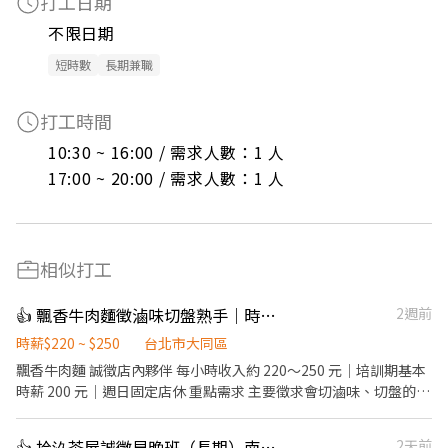
打工日期
不限日期
短時數
長期兼職
打工時間
10:30 ~ 16:00 / 需求人數：1 人

17:00 ~ 20:00 / 需求人數：1 人
相似打工
👍 飄香牛肉麵徵滷味切盤熟手｜時薪最高250｜週日固定休
2週前
時薪$220 ~ $250
台北市大同區
飄香牛肉麵 誠徵店內夥伴 每小時收入約 220～250 元｜培訓期基本
時薪 200 元｜週日固定店休 重點需求 主要徵求會切滷味、切盤的熟
手。 需能掌握切盤速度、份量穩定、出餐節奏，餐期可配合現場分
工。 有牛肉麵店、小吃店、滷味攤、麵店相關經驗者優先。 工作內
👍 拾汣茶屋誠徵早晚班（長期）南陽/三重
2天前