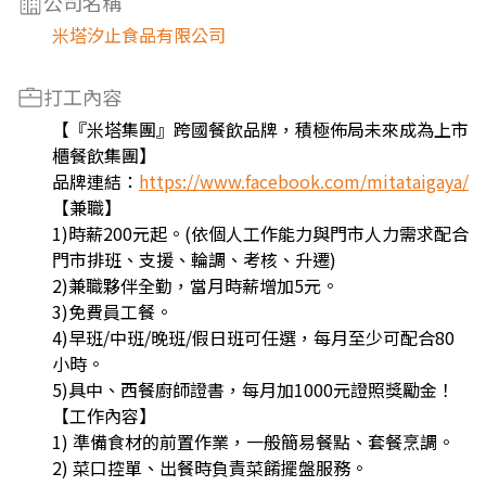
公司名稱
米塔汐止食品有限公司
打工內容
【『米塔集團』跨國餐飲品牌，積極佈局未來成為上市
櫃餐飲集團】
品牌連結：
https://www.facebook.com/mitataigaya/
【兼職】
1)時薪200元起。(依個人工作能力與門市人力需求配合
門市排班、支援、輪調、考核、升遷)
2)兼職夥伴全勤，當月時薪增加5元。
3)免費員工餐。
4)早班/中班/晚班/假日班可任選，每月至少可配合80
小時。
5)具中、西餐廚師證書，每月加1000元證照獎勵金！
【工作內容】
1) 準備食材的前置作業，一般簡易餐點、套餐烹調。
2) 菜口控單、出餐時負責菜餚擺盤服務。