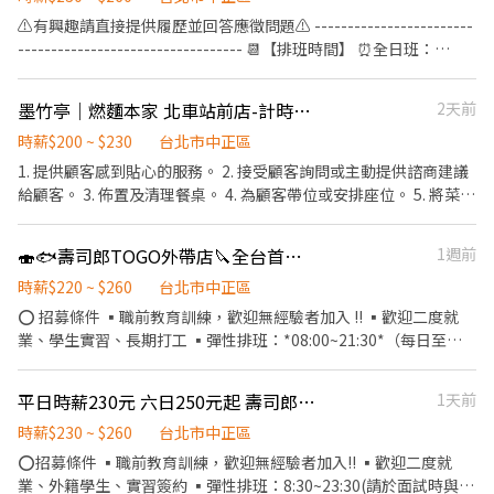
---------------------------------------------------------------------
每月7號領薪水 ✅員工福利 🍔半價餐飲ll超划算！ 🍔在職第二個月
⚠️有興趣請直接提供履歷並回答應徵問題⚠️ ------------------------
------------------- 店鋪地址：台北市中正區衡陽路20號2樓(衡陽路
起，每月免費漢堡2個 🍔有勞健保ll照政府規定走，每日薪資清清楚
---------------------------------- 📆【排班時間】 ⏰全日班：
與重慶南路交叉口) 大眾運輸搭乘方式： ＊捷運板南線-西門站4號
楚！ 🍔免費制服ll衣服變小變大變髒都可以再換新的 🍔國定假日ll薪
10:00~22:00 (工時8Hr/天) ⏰早 班：10:00~ (當日最少4Hr) ⏰
出口 ＊捷運淡水信義線-台大醫院1號出口 --------------------------
資DOUBLE！雙倍薪水！做一天抵兩天！ 🍔年度獎金ll把特休換成
中/晚班：~22:00 (當日最少4Hr) ---------------------------------
--------------------------------------------------------------- 『加
墨竹亭｜燃麵本家 北車站前店-計時人員
2天前
錢！做越久，領越多！ 🍔升遷制度ll上班表現優良可升遷為計時主
------------------------- 【工作內容】 💪🥤《外場服務》 1. 佈置及
入三澧 成為家人』共同創造無限可能。 1998年於台灣成立-日商三
管 🎈徵求時段參考(時間都可以面議喔)
清理餐桌、安排座位、為顧客帶位 2. 答覆有關餐飲問題，必要時提
時薪$200 ~ $230
台北市中正區
澧餐飲集團 HUMAX ASIA，屬於日本Wondertable餐飲集團在台分
供建議 3. 上水、上餐並提供有關用餐的服務 4. 收銀服務 5. 工作區域
1. 提供顧客感到貼心的服務。 2. 接受顧客詢問或主動提供諮商建議
公司。 深耕台灣多年的日本與義大利美食連鎖品牌，旗下六大連鎖
和設備的清潔以及保養 🥦🥩《內場廚務》 1. 洗剝削切各種食材，烹
給顧客。 3. 佈置及清理餐桌。 4. 為顧客帶位或安排座位。 5. 將菜單
餐飲品牌包含， ★義式料理餐廳：BELLINI CAFFÈ、BELLINI
飪前置備料作業 2. 各項定食及料理製作、出餐 3. 工作區域和設備的
遞交顧客，答覆有關餐飲問題，必要時提供建議。 6. 工作場所環境
Pasta Pasta、MOLINO手工義大利麵 ★日式鍋物餐廳：Mo-Mo-
清潔以及保養 4. 訂貨、庫存控管學習 -------------------------------
清潔整理。 7. 製備餐點。
Paradise壽喜燒 ★日式天婦羅專門店：天吉屋、吉天麩羅 全台直營
🍣🐟壽司郎TOGO外帶店🔪全台首間🙌晚班兼職👁️看這邊🙌週末240元🙌平日220元
1週前
---------------------------- ⭕️歡迎對餐飲服務有高度的熱忱，態度
店鋪皆位於各大百貨商場，並持續穩定發展中。 -------------------
積極認真的在校生加入，配合各大專院校學期、學年實習業務，可
時薪$220 ~ $260
台北市中正區
------------------------------------------------------- 【應徵須
與學校簽訂相關合約。 ✅2026年1-2月、6-8月、12月期間限定特別
知】 ①詳閱工作內容後，請審慎提出應徵申請。 ②履歷初審合適
⭕ 招募條件 ▪職前教育訓練，歡迎無經驗者加入 !! ▪歡迎二度就
津貼！計時人員每小時薪資額外再加10元。 ✅每月工時達成獎勵，
者，將邀請實體面談，初審資格不符者則不另行通知。 ③錄取的實
業、學生實習、長期打工 ▪彈性排班：*08:00~21:30*（每日至少
總工時達100小時以上發放500元或達150小時以上者發放1,000元。
際任用職稱及薪資，依面談結果與經驗核定職級。
排班 4 小時，請於面試時與主管確認班表） ⭕ 工作內容（在職教育
✅一天中能排班最少4小時、每周最少須提供16-20小時排班。兩周
訓練完善，無經驗者OK） 1. 參與壽司製作相關訓練，學習握壽司、
排班一次，可彈性調整。 ✅假日能排班的兼職人員
平日時薪230元 六日250元起 壽司郎 台北館前路店 長、短期兼職
1天前
生魚片處理、餐飲衛生管理。 2. 支援門市營運（ 內外場基本作業 ）
3. 協助推動公司訓練制度，成為未來訓練種子人員。 4. 其他主管交
時薪$230 ~ $260
台北市中正區
辦事項。 ⭕獎金福利 ▪生日禮券 ▪員工用餐優惠 ▪年度健檢及津
⭕招募條件 ▪職前教育訓練，歡迎無經驗者加入!! ▪歡迎二度就
貼 ▪一年4次考核及調薪機會 ▪加班費按每分鐘計算 ▪不定期活動
業、外籍學生、實習簽約 ▪彈性排班：8:30~23:30(請於面試時與主