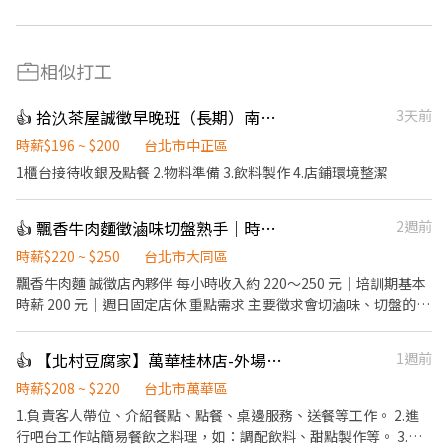
相似打工
👍 拾汣茶屋誠徵早晚班（長期）南陽/三重
3天前
時薪$196 ~ $200
台北市中正區
1櫃台接待收銀及點餐 2.物料準備 3.飲料製作 4.店鋪環境整潔
👍 飄香牛肉麵徵滷味切盤熟手｜時薪最高250｜週日固定休
2週前
時薪$220 ~ $250
台北市大同區
飄香牛肉麵 誠徵店內夥伴 每小時收入約 220～250 元｜培訓期基本
時薪 200 元｜週日固定店休 重點需求 主要徵求會切滷味、切盤的熟
手。 需能掌握切盤速度、份量穩定、出餐節奏，餐期可配合現場分
工。 有牛肉麵店、小吃店、滷味攤、麵店相關經驗者優先。 工作內
👍 【北村豆腐家】萬華桂林店-外場計時
1週前
容 主要工作包含： 切滷味、切菜、煮麵、出餐、POS 收銀結帳、備
料、環境整理。 早班人員需協助開店。 工作區域 餐期採一人負責一
時薪$208 ~ $220
台北市萬華區
區，主要區域為： 煮麵區、滷味切盤區 薪資待遇 培訓期基本時薪
1.負責客人帶位、介紹餐點、點餐、桌邊服務、送餐等工作。 2.進
200 元。 通過基本訓練、適合店內工作節奏後，依工作能力、出勤
行吧台工作站簡易餐飲之料理，如：調配飲料、甜點製作等。 3.於