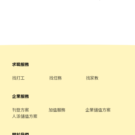
競賽獎金 ▪介紹親朋好友入職，期滿可獲得3,000~10,000元獎金
管確認班表) ⭕工作內容 ▪外場 帶客入座→介紹、服務→商品提供
⭕企業魅力 ▪加班費按每分鐘計算，重視員工的辛勤付出。 ▪實力
→食材補充→確認結帳金額→收銀結帳 等 ▪內場 商品進貨、準備、
主義不論年資，且制度完善、升遷調薪快速，適合具有企圖心的
整理→料理製作→提供餐點→餐具清洗→庫存盤點、出貨 等 ⭕獎金
您。 ▪學習日系企業商業禮儀、餐飲相關專業技能，並能接觸店舖
福利 ▪生日禮券 ▪不定期活動競賽獎金 ▪一年4次考核及調薪 ▪加
經營管理。 ▪展店計畫涵蓋全台灣，目標成為台灣第一迴轉壽司品
班費按每分鐘計算 ⭕企業魅力 ▪「以人為本」注重團隊合作及交
牌。 ▪傾聽員工訴求，共同打造「以人為本」的舒適工作環境。
流，採納同仁的意見，提升參與感 ▪除學習到日本商業禮儀、衛生
知識及專業的烹飪技巧，還可接觸店鋪的經營管理，例如：成本控
管及數據分析等專業知識 ▪升遷快速且制度完善，依努力及成果將
有升遷加薪的機會 ▪享有完善的福利制度，加班費為5分鐘為單位
計算，重視員工的辛勤付出 ▪計畫拓展全台灣，讓更多人有機會品
求職服務
嚐美味平價壽司，致力成為頂尖品牌
找打工
找任務
找家教
企業服務
刊登方案
加值服務
企業儲值方案
人派儲值方案
關於我們