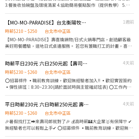
福利歡迎您加入我們★★
3.餐後收拾碗盤及環境清潔 4.協助簡易餐點製作（提供教學） 5.結
帳及收銀作業 【職務條件】 1.具服務熱忱、喜歡與人互動 2.對餐飲
服務工作有興趣 3.具責任感、配合度佳 4.無經驗可、願意學習 5.可
【MO-MO-PARADISE】台北衡陽牧場-內場兼職(中班,晚班)-C11
1週前
配合門市排班（含假日） 【工作時間】（排班制） 09:00－14:00
11:00－14:00 17:00－21:00 18:00－21:00 21:00－23:00 21:00－
時薪$210 ~ $250
台北市中正區
01:30 (實際排班依門市需求安排）
【MO-MO-PARADISE】壽喜燒鍋物/日式火鍋專門店，創造顧客最
美好用餐體驗，道地日式桌邊服務。 若您有兼職打工的計畫，喜歡
充滿活力的工作環境，並期望享有多種福利，可優先選擇我們。 ✅
工作內容 1. 負責食材準備、各項餐點製作 2. 協助進貨清點、歸位及
時薪平日230元 六日250元起【壽司郎台北館前路店】挑戰高薪洗碗兼職
4天前
後續處理 3. 開店前準備及閉店整理作業 4. 洗滌與環境清潔 5. 完成主
管交付工作 ✅工作時段 中班：12:00~21:00 晚班：18:00~22:30或
時薪$230 ~ $260
台北市中正區
23:00 (排班區間另安排休息時間，週六、週日有一天可排班者尤
⭕招募條件 ▪職前教育訓練，歡迎無經驗者加入!! ▪歡迎實習簽約
佳。) ※彈性排班可討論喔。週六與週日正常工時出勤每小時再加5
▪彈性排班：8:30~23:30(請於面試時與主管確認班表) ⭕工作內容
圓，國定假日除外。 ✅提供免費溫馨員工餐點、交通便利通勤上班
▪內場洗碗 準備→餐具清洗→庫存盤點、出貨、整理桌面 等 ⭕獎
很方便。 ✅歡迎無餐飲工作經驗求職者應徵、對餐飲業有興趣的求
金福利 ▪生日禮券 ▪不定期活動競賽獎金 ▪一年4次考核及調薪 ▪
平日時薪230元 六日時薪250元起 壽司郎 台北館前路店 短期打工
4天前
職者應徵，加入三澧餐飲集團。 ------------------------------------
加班費按每分鐘計算 ⭕企業魅力 ▪「以人為本」注重團隊合作及交
-------------------------------------- 『加入三澧 成為家人』共同創
流，採納同仁的意見，提升參與感 ▪除學習到日本商業禮儀、衛生
時薪$230 ~ $260
台北市中正區
造無限可能。 1998年於台灣成立-日商三澧餐飲集團 HUMAX
知識及專業的烹飪技巧，還可接觸店鋪的經營管理，例如：成本控
🎉暑假找打工➡️來壽司郎就對了🎉 💰高時薪🏰大企業🥇有保障🎊 ✔
ASIA，屬於日本Wondertable餐飲集團在台分公司。 深耕台灣多年
管及數據分析等專業知識 ▪升遷快速且制度完善，依努力及成果將
無經驗者也可以輕鬆上手✔ ⭕招募條件 ▪職前教育訓練，歡迎無經
的日本與義大利美食連鎖品牌，旗下六大連鎖餐飲品牌包含， ★義
有升遷加薪的機會 ▪享有完善的福利制度，加班費為5分鐘為單位
驗者加入!! ▪歡迎二度就業、外籍學生、實習簽約 ▪彈性排班：
式料理餐廳：BELLINI CAFFÈ、BELLINI Pasta Pasta、MOLINO手