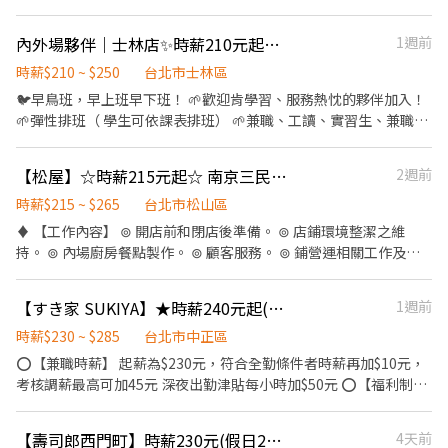
穩定度、餐期速度、配合度，以及是否能獨立負責工作區域，核定
客人用餐完畢後，負責收拾碗盤與清理環境。 4.完成其他分派的臨
基本時薪、營運績效獎勵金及排班配合獎勵金。 每小時收入約 220
時任務。
內外場夥伴｜士林店✨時薪210元起｜具經驗者｜彈性排班｜日式料理
1週前
～250 元，實際收入依工作表現、出勤狀況、排班配合及店內考核
結果核發。 可穩定獨立站區、滷味切盤熟練、配合度佳者，每小時
時薪$210 ~ $250
台北市士林區
收入可達約 250 元。 工作要求 希望你出勤穩定、動作快、態度正
🐦早鳥班，早上班早下班！ 🌱歡迎肯學習、服務熱忱的夥伴加入！
常，能配合現場分工。 到職後會有基本訓練與簡易考核，主要看出
🌱彈性排班（ 學生可依課表排班） 🌱兼職、工讀、實習生、兼職轉
勤、態度、速度、責任感與配合度。 未達基本工作要求者，會依實
正、夜間部 🌱入職會有親切小老師教育訓練。 ｜條件：具備內場經
際狀況調整工作內容、工作區域或排班安排；如經評估不適合店內
驗者｜ 💰《薪資》 ▶時薪起薪：210元起 通過新人考核調整時薪
工作需求，將依店內規定及相關法令辦理後續事項。 福利 生日禮金
【松屋】☆時薪215元起☆ 南京三民店 《早班》內場兼職人員
2週前
220元起，最高可達✦時薪250元以上（含獎金）✦ 🤜🏻🤛🏻熱烈邀
節日獎金 過年獎金 以上依店內規定及營運狀況發放。 其他 週日固
請積極接受挑戰與培訓，綻放實力的好夥伴！ 💁🏻‍♀️💁🏻《外場工作
時薪$215 ~ $265
台北市松山區
定店休。 聯絡方式 電話：0953-757-171 地址：台北市大同區寧夏
內容》 ○顧客服務：帶位、收送餐、收銀、介紹等基本接待 ○準備
♦️ 【工作內容】 ⊚ 開店前和閉店後準備。 ⊚ 店鋪環境整潔之維
路 12 號 1 樓
餐盤、餐盒 ○簡易小菜備料與甜點飲料製作 ○完成主管交付事項 ○
持。 ⊚ 內場廚房餐點製作。 ⊚ 顧客服務。 ⊚ 鋪營運相關工作及幹
營業前後衛生、食安、環境安全執行與維護 🧑🏻‍🍳《內場工作內
部交辦事項。 詳細工作內容請於面試時洽詢 ♦️ 【員工福利】 ⊚ 職
容》 ○餐點製作與品質管理 ○食材處理，前置備料工作與開早作業
務津貼：能力職等調薪制，調升時薪3~50元不等。(完善升遷管道)
【すき家 SUKIYA】★時薪240元起(含全勤)★台北站前店
1週前
○食材庫存管理 ○完成主管交付事項 ○營業前後衛生、食安、環境
⊚ 深夜津貼：晚上23：00-06:00出勤，即補貼津貼70元/時。 ⊚ 休
安全執行與維護 📍店舖地點交通非常便利、離士林捷運站、公車站
假制度：出勤時數比例換算「特休」。 ⊚ 加班制度：加班費以15分
時薪$230 ~ $285
台北市中正區
牌2分鐘內，機車好停。 ⏰《可排班時段》 中班/晚班/全天班 ➡︎月
鐘為基準。 ⊚ 員工體檢：工作滿一年提供體檢。 ⊚ 勞健保：勞保、
⭕【兼職時薪】 起薪為$230元，符合全勤條件者時薪再加$10元，
排班制，實際排班時段可以面談，依據情況彈性調整排班。
健保、6％勞退金。 ⊚ 提供免費員工制服。 ⊚ 員工出勤用餐福利。
考核調薪最高可加45元 深夜出勤津貼每小時加$50元 ⭕【福利制
🧚🏻‍♀️《福利》 ❖考核調薪（認真，用力給） ❖員工制服（暖時尚）
度】 ★每季一次考核調薪機會 ★享有特休累積 ★免費員工餐 ★三
❖免費供餐（只胖不瘦） ❖尾牙 ❖員購優惠 ❖春節店休 ❖不定時
節福利、生日禮金、夜班出勤津貼 ★提供員工制服及工作鞋 ★年度
聚餐 ❖任職滿半年體檢費用補助 🧚🏽️《獎金》 ❖每月工時達成獎金
【壽司郎西門町】時薪230元(假日250元起) 💰平假日工讀💪💪💪
4天前
健檢 ★勞保、健保，6％勞退提撥 ⭕【工作說明】 《內場》:餐點製