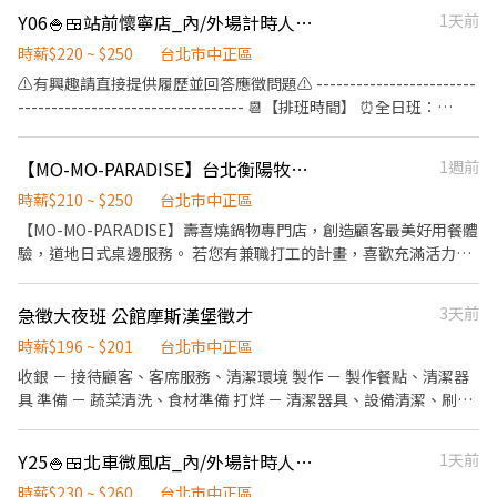
計算，重視員工的辛勤付出 ▪計畫拓展全台灣，讓更多人有機會品
9:00~23:30(請於面試時與主管確認班表) ⭕工作內容 ▪外場 帶客入
工義大利麵 ★日式鍋物餐廳：Mo-Mo-Paradise壽喜燒 ★日式天婦
Y06🍚🍱站前懷寧店_內/外場計時人員【YAYOI彌生軒】
1天前
嚐美味平價壽司，致力成為頂尖品牌
座→介紹、服務→商品提供→食材補充→確認結帳金額→收銀結帳
羅專門店：天吉屋、吉天麩羅 全台直營店鋪皆位於各大百貨商場，
等 ▪內場 商品進貨、準備、整理→料理製作→提供餐點→餐具清洗
時薪$220 ~ $250
台北市中正區
並持續穩定發展中。 -----------------------------------------------
→庫存盤點、出貨 等 ⭕獎金福利 ▪生日禮券 ▪不定期活動競賽獎
⚠️有興趣請直接提供履歷並回答應徵問題⚠️ ------------------------
--------------------------- 【應徵須知】 ①詳閱工作內容後，請審
金 ▪一年4次考核及調薪 ▪加班費按每分鐘計算 ⭕企業魅力 ▪「以
---------------------------------- 📆【排班時間】 ⏰全日班：
慎提出應徵申請。 ②履歷初審合適者，將邀請實體面談，初審資格
人為本」注重團隊合作及交流，採納同仁的意見，提升參與感 ▪除
10:00~22:00 (工時8Hr/天) ⏰早 班：10:00~ (當日最少4Hr) ⏰
不符者則不另行通知。 ③錄取的實際任用職稱及薪資，依面談結果
學習到日本商業禮儀、衛生知識及專業的烹飪技巧，還可接觸店鋪
中/晚班：~22:00 (當日最少4Hr) ---------------------------------
與經驗核定職級。
【MO-MO-PARADISE】台北衡陽牧場-外場兼職(早班,晚班)-C11
1週前
的經營管理，例如：成本控管及數據分析等專業知識 ▪升遷快速且
------------------------- 【工作內容】 💪🥤《外場服務》 1. 佈置及
制度完善，依努力及成果將有升遷加薪的機會 ▪享有完善的福利制
清理餐桌、安排座位、為顧客帶位 2. 答覆有關餐飲問題，必要時提
時薪$210 ~ $250
台北市中正區
度，加班費為5分鐘為單位計算，重視員工的辛勤付出 ▪計畫拓展
供建議 3. 上水、上餐並提供有關用餐的服務 4. 收銀服務 5. 工作區域
【MO-MO-PARADISE】壽喜燒鍋物專門店，創造顧客最美好用餐體
全台灣，讓更多人有機會品嚐美味平價壽司，致力成為頂尖品牌
和設備的清潔以及保養 🥦🥩《內場廚務》 1. 洗剝削切各種食材，烹
驗，道地日式桌邊服務。 若您有兼職打工的計畫，喜歡充滿活力的
飪前置備料作業 2. 各項定食及料理製作、出餐 3. 工作區域和設備的
工作環境，並期望享有多種福利，可優先選擇我們。 ✅工作內容 1.
清潔以及保養 4. 訂貨、庫存控管學習 -------------------------------
一般點餐，送餐，收桌服務工作 2. 內、外場聯繫及顧客諮詢服務 3.
急徵大夜班 公館摩斯漢堡徵才
3天前
---------------------------- ⭕️歡迎對餐飲服務有高度的熱忱，態度
店內環境、座位區清潔整理 4. 收銀結帳，開店前準備及閉店整理作
積極認真的在校生加入，配合各大專院校學期、學年實習業務，可
業 5. 完成主管交付工作 ✅工作時段 一、平日與假日排班 (1)早班：
時薪$196 ~ $201
台北市中正區
與學校簽訂相關合約。 ✅2025年1-2月、6-8月、12月期間限定特別
09:00~18:00 (2)晚班：18:00~22:30或23:00 (排班區間另安排休息時
收銀 － 接待顧客、客席服務、清潔環境 製作 － 製作餐點、清潔器
津貼！計時人員每小時薪資額外再加10元。 ✅每月工時達成獎勵，
間，週六、週日有一天可排班者尤佳。) ※彈性排班可討論喔。週六
具 準備 － 蔬菜清洗、食材準備 打烊 － 清潔器具、設備清潔、刷地
總工時達100小時以上發放500元或達150小時以上者發放1,000元。
與週日正常工時出勤每小時再加5圓，國定假日除外。 ✅工作時段說
上班時段： 早班 08-15（週五六日可上班者佳、可偶爾休假） 晚班
✅一天中能排班最少四小時、每周最少須提供16-20小時排班。兩周
明：依店鋪營運需求排班；兼職人員每月可配合排班時數須達60小
17:00-23:00（週五六日可上班者佳、可偶爾休假） 大夜班 23:00-
排班一次，可彈性調整。 ✅假日能排班的兼職人員
Y25🍚🍱北車微風店_內/外場計時人員【YAYOI彌生軒】
1天前
時以上。 ✅提供免費溫馨員工餐點、交通便利通勤上班很方便。 ✅
03:00 23:00-06:00 以上時數均可討論微調 ✅時薪：196起 ➠定期檢
歡迎無餐飲工作經驗、對餐飲業有熱忱的您，加入三澧餐飲集團。 -
核，依能力調整薪資+$5/次 ➠23:00～06:00加發早夜津貼+$45/時 ✅
時薪$230 ~ $260
台北市中正區