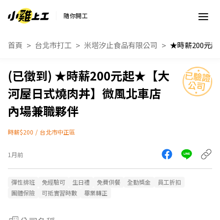
隨你開工
首頁
台北市打工
米塔汐止食品有限公司
★時薪200元起★【大
河屋日式燒肉丼】微風北車店
內場兼職夥伴
時薪$200
/
台北市中正區
1月前
彈性排班
免經驗可
生日禮
免費供餐
全勤獎金
員工折扣
團體保險
可抵實習時數
畢業轉正