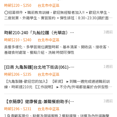
300～1600元 ❖每月業績達成獎金，業績衝越高拿越多 ❖任職滿半
作、食材備料、進貨盤點 《外場》:接待服務顧客、收銀結帳、環境
時薪$220 ~ $250
台北市中正區
年生日禮金 ❖春節紅包 ❖介紹獎金 -短期勿試-
整潔 ★開朗活潑有笑容 ★ＳＯＰ專業流程 ★無經驗可 ★提供完善
⭕招募條件 ▪職前教育訓練，歡迎無經驗者加入!! ▪歡迎大學生、
職前教育訓練 ⭕【經營理念】 我們是日本第一的速食連鎖ZENSHO
二度就業、外籍學生、實習簽約 ▪彈性排班：8:30~23:30(請於面試
集團，我們的理念是"消滅世界的飢餓和貧困"，目標是成為全球第
時與主管確認班表) ⭕工作內容 ▪外場 帶客入座→介紹、服務→商
一的連鎖餐飲集團。 我們堅持使用安全及高品質的食材，當場現點
品提供→食材補充→確認結帳金額→收銀結帳 等 ▪內場 商品進貨、
時薪210-240「丸舢拉麵（光華店）」工讀
3週前
現作提供美味可口的日本國民美食-牛丼/咖哩，並以舒適衛生的用
準備、整理→料理製作→提供餐點→餐具清洗→庫存盤點、出貨 等
餐環境、熱情用心的服務態度、平實親民的誠懇價格，強調食品安
⭕獎金福利 ▪不定期活動競賽獎金 ▪一年4次考核及調薪 (三個月就
時薪$210 ~ $240
台北市中正區
全，顧客安心。不論是單獨一人、與家人一起、朋友一起，皆可享
一次調薪機會) ▪加班費按每分鐘計算 ⭕企業魅力 ▪「以人為本」
員餐多樣化、多學習崗位調整時薪、基本清潔、開收店、接收客、
受用餐的樂趣。
注重團隊合作及交流，採納同仁的意見，提升參與感 ▪除學習到日
基礎食材處理、餐點介紹、洗碗 時間可彈性
本商業禮儀、衛生知識及專業的烹飪技巧，還可接觸店鋪的經營管
理，例如：成本控管及數據分析等專業知識 ▪升遷快速且制度完
[日商 丸亀製麵]台北地下街店(061)-長期兼職夥伴｜工讀生｜實習｜彈性排班
1週前
善，依努力及成果將有升遷加薪的機會 ▪享有完善的福利制度，加
班費為5分鐘為單位計算，重視員工的辛勤付出 ▪計畫拓展全台
時薪$206 ~ $235
台北市中正區
灣，讓更多人有機會品嚐美味平價壽司，致力成為頂尖品牌
【丸亀製麵-歡迎您的加入】 【薪資】 ►到職一週完成通過職前訓
練，時薪達210元 【工作說明】 ►不分內/外場都是屬於合併型態的
工作內容：製麵、煮麵、製作高湯、洗切食材備料、炸天婦羅、包
飯糰、收銀結帳、洗碗、收拾餐具、環境清潔..等 【工作時間】 ►
【京簡康】健康餐盒-兼職餐廚助手(J01台北延平店)
3週前
彈性排班08:30-23:00（面試時請於主管確認排班時間） 【薪資福
利】 1. 提供員工餐 2. 國定假日雙倍薪 3. 提供優秀同仁績效獎金 4.
時薪$196 ~ $231
台北市中正區
久任獎金 5. 生日禮卷 6. 滿年資享特休假 7.福委會福利補助 ★★多項
1.負責顧客帶位、點餐及現場服務 2.餐點擺盤、送餐及內外場聯繫