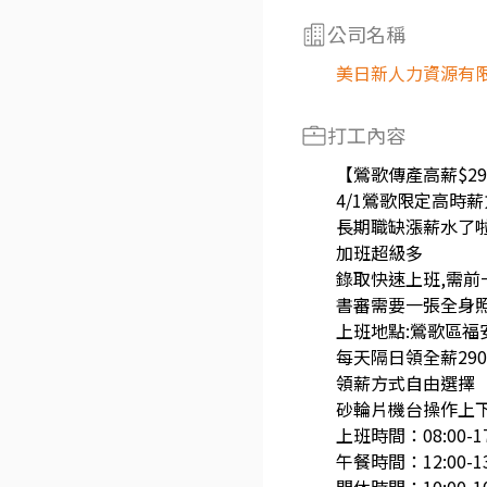
公司名稱
美日新人力資源有
打工內容
【鶯歌傳產高薪$29
4/1鶯歌限定高時
長期職缺漲薪水了
加班超級多
錄取快速上班,需前
書審需要一張全身
上班地點:鶯歌區福
每天隔日領全薪290
領薪方式自由選擇
砂輪片機台操作上下
上班時間：08:00-17
午餐時間：12:00-13