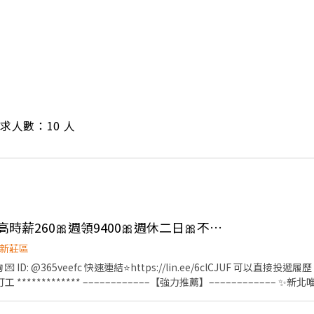
/ 需求人數：10 人
👍 🎀樹林久坐組裝🎀高時薪260🎀週領9400🎀週休二日🎀不加班也ok
新莊區
💌 ID: @365veefc 快速連結⭐https://lin.ee/6clCJUF 可以直接投
推薦】–––––––––––– ✨新北唯一首選高薪✨漲薪啦!!! ❣️超
夜 ❣️可週週領薪8,400~9,400⏩急需不用擔心 ❣️豐富團膳員工餐廳吃
❣️冷氣廠房工作環境好⏩吹涼涼不用怕熱 ❣️不用穿無塵服⏩不用怕穿脫超方