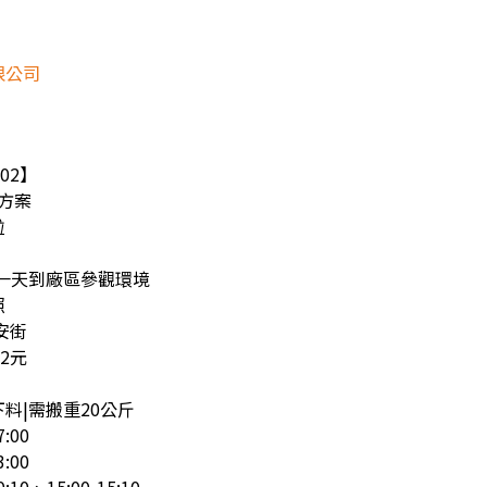
限公司
02】
薪方案
啦
一天到廠區參觀環境
照
安街
2元
料|需搬重20公斤
:00
:00