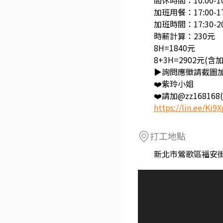
間休時間：10:00-10:
加班用餐：17:00-17
加班時間：17:30-20
時薪計算：230元
8H=1840元
8+3H=2902元(含
▶詢問應徵請截圖
❤️紫玲小姐
❤️請加@zz16816
https://lin.ee/Ki9
打工地點
新北市鶯歌區福安街