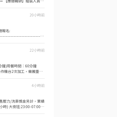
➖➖➖➖ 【應徵職缺】組裝人員
20小時前
】需搬
速報名:
----------------------------
線操作機台2次加工，需搬重物 成
22小時前
間久站作業、細心 ❀薪資結構： ➜ $200起 ❀休假制度：週休二日 #免費供餐 #可預支 #無經驗可
息10分鐘)用餐時間：60分鐘
生產線操作機台2次加工，需搬重物
區，可以多留幾個讓自己更多選
4小時前
我會速度回覆你！ 2️⃣請聯絡
截圖職缺」就能聯繫上～ 別害羞❌別害
(無銷售壓力/洗車獎金另計，業績
時) 大夜班:23:00-07:00
個小時會再多5元津貼) 📍工