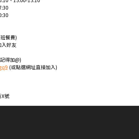
10、15:00-15:10
:30
:30
加班餐費)
加入好友
8(記得加@)
Xgq9
(或點選網址直接加入)
X號