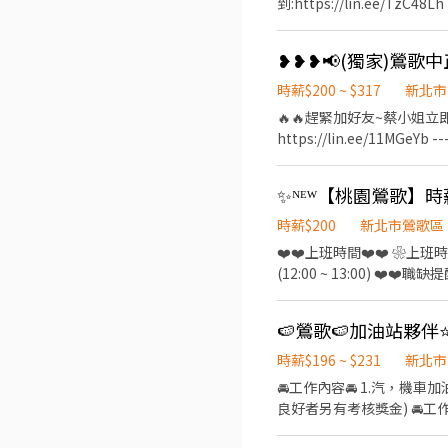
到:https://lin.ee
⭕【工作內容】 組裝線： 成品包裝/組立等作業 需
19:30) (假日需配合訂單加班) ⭕【薪資待遇】時薪200，加班費196倍數計算 ⭕【休假制度】週休二日 ⭕【工作福利】 
體保險 2.三節禮品或禮金 3.結
時薪$200 ~ $317
新北市
🔥🔥趕緊加好友~蔡小姐立即為
https://lin.ee/11MGeYb ----
- ❤️❤️上班時間❤️❤️ ❀上班時間：08:00 ~17:00 需配合加班 ❀休息時間：間休(10:00 / 15:00各休息10分鐘)用餐時間：60分鐘
(12:00 ~ 13:00)
時薪$200
新北市鶯歌區
❤️❤️上班時間❤️❤️ ❀上班時
(12:00 ~ 13:00)
(機台人員已滿) 2.組裝、包裝等作業，需長時間作業-急缺
支 #無經驗可 ➖➖➖➖➖➖
🍉鶯歌🍉加油站夥伴
擇） 🤟 安排面試！準備快樂上
我: @921umslm 3️⃣ 
時薪$196 ~ $231
新北市
怕❌找工作聯繫我⭕ ➖➖➖➖
🚘工作內容🚘 1.汽，機車
良好者另有考核獎金) 🚘工作時間🚘
(正常工時 8小時) 📍休假