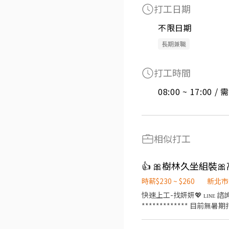
打工日期
不限日期
長期兼職
打工時間
08:00 ~ 17:00 
相似打工
時薪$230 ~ $260
新北市
快速上工-找妍妍💖 ʟɪɴᴇ 諮詢 
************* 目前無暑期打工 ************* ––––––––––––【強力
高時薪夜260⏩報到當天直接下
單易上手⏩沒經驗都可以來 