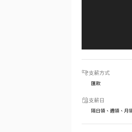
支薪方式
匯款
支薪日
隔日領、週領、月