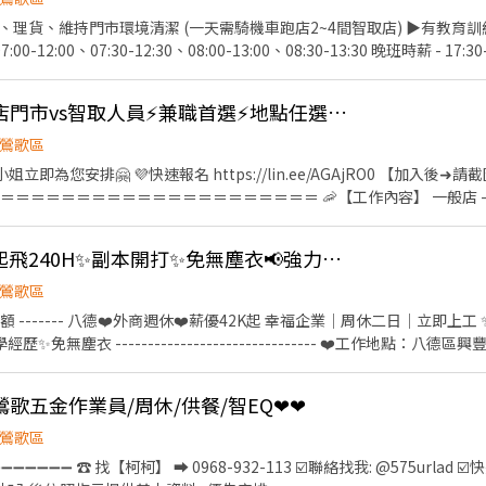
:00、18:30-22:30、17:30-22:30、17:30-23:30 (排班2-5小時) ▶️若
、理貨、維持門市環境清潔 (一天需騎機車跑店2~4間智取店) ▶️有教育訓練及店面
班別】 夜班時段：23:30–03:30（跨日夜班），實際上班時間依門市安排為
-12:00、07:30-12:30、08:00-13:00、08:30-13:30 晚班時薪 - 17:30-
實習4~6天。 . ⭐【工作地點】： 鶯歌永明 - 智取店 新北市鶯歌區永明街7
30，需先在早班或晚班實習，實習時間最晚可從19:00開始。 ▶️貨量多會有機會
1、2樓 鶯歌鳳鳴 - 智取店 新北市鶯歌區鶯桃路624號1樓 鶯歌南雅 - 
新北市鶯歌區永明街73-2號1樓 鶯歌南雅 - 智取店 新北市鶯歌區南雅路13號1
【鶯歌】🦞蝦皮店到店門市vs智取人員⚡兼職首選⚡地點任選⚡錄取高GJ
79號1樓 鶯歌鳳鳴 -
9號1樓 鶯歌忠孝 - 智取店 新北市鶯歌區中正一路262之3號1樓 鶯歌永智 
鶯歌區
三節禮品或禮金、結婚生育禮金、喪儀慰問金(到職滿一個月即可享有)、另
9
陳小姐立即為您安排🤗 💜快速報名 https://lin.ee/AGAjRO0 【加
＝＝＝＝＝＝＝＝＝＝＝＝＝＝＝＝＝＝＝＝＝ 🦐【工作內容】 一般店 
取店：理貨、搬運、維持門市作業區環境、清潔維護作業、需有交通工具 (
1:00~17:30 晚班時段 - 16:15~22:45、18:45~22:45 ＝＝＝＝＝＝＝＝＝＝＝＝＝＝＝
😈日領AI王牌😈薪水起飛240H✨副本開打✨免無塵衣📢強力招募📢立即上工
班時段 - 07:00~12:00、07:30~12:30、08:00~13:00、08:30~1
0~22:00、18:30~22:30 ＝＝＝＝＝＝＝＝＝＝＝＝＝＝＝＝＝＝＝＝＝＝＝
鶯歌區
門市與個人可配合時段) 🦐【薪資待遇】 一般店✨時薪$196 智取店✨時薪
名額 ------- 八德❤️外商週休❤️薪優42K起 幸福企業｜周休二日｜立即上工
＝＝＝＝＝＝＝＝＝＝＝＝＝＝＝＝＝ 📍【缺額門市 ↓ ↓ ↓】： 鶯歌尖山 - 智取店-新北市鶯歌
歷✨免無塵衣 ------------------------------- ❤️工作地點：八德
樓 鶯歌鳳鳴 - 智取店-新北市鶯歌區鶯桃路624號1樓 鶯歌中正店-新北市鶯
作 ❤️休假制度：週休二日 ❤️用餐說明：購買餐券、微波自理 ❤️休息時間
、支援❗❗需可配合調店、支援❗ ✨另外教育訓練、實習皆有支
--------------- 【上班時間/薪資結構】-薪資含津貼 🎯日班06:30-15:40｜時薪
鶯歌五金作業員/周休/供餐/智EQ❤❤
薪240H💰薪約$42,240起薪 ─────────────────── 📲
hqr (要加@) ➡️點擊快速✚好友： https://lin.ee/o0sJSJk ☎️預約專線：0
鶯歌區
➖➖ ☎️ 找【柯柯】 ➡ 0968-932-113 ☑️聯絡找我: @575urlad ☑️