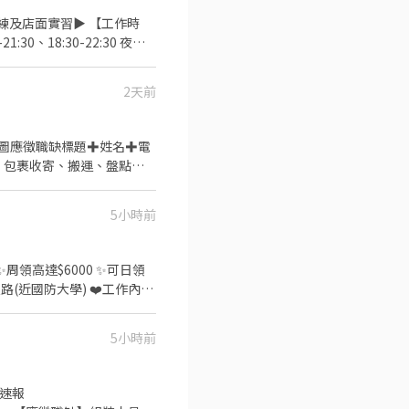
包裹多,會加班0.5到1小時 ▶️實際排班
實習▶️ 【工作時
主。 每日跑點約3–10間門
21:30、18:30-22:30 夜班
3-2號1樓 鶯歌鶯桃 - 智取
要加班半小時到一小時 實際排班
智取店 新北市鶯歌區南雅路13
樓 鶯歌尖山 - 智取店 新北
2天前
- 智取店 新北市鶯歌區鶯桃路
外教育訓練、實習皆有支薪且
入後➜請截圖應徵職缺標題✚姓名✚電
- 包裹收寄、搬運、盤點、
一天需跑店3~5間智取店)
5小時前
3:30 晚班時段 -
＝＝＝ 🦐【休假制度】：排休制
 ✨周領高達$6000 ✨可日領
區興豐路(近國防大學) ❤️工作內
歌區中正一路92號1樓 ＝＝＝
：用餐50分鐘，上下各休10
230H💰薪約$40,480起薪 🎯
5小時前
應徵方式： ✦高薪職缺找【林林
965-236580
快速報