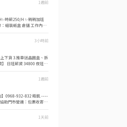
1週前
►工作地點: 樹
經驗OK ►工作時間: 日
週休二日(六日) ►薪資待遇: 日班
 (含津貼加班) ►用餐規定：豐富團
✅工作內容：組裝紙盒 倉儲 工作內容
依照指示將產品簡單組裝 👉整
3小時前
906825976 專員: 威先
手動上下貨 3.推車送晶圓盒、拆
 日班薪資 34800 夜班薪
/ 58000) 年終獎金 日/夜
山區華亞五
1週前
.ee/OBnhVN5 私訊
968-932-832 皓凱 ----
容】： 1. 協助門市營運：包裹收寄、
(少數區域除外) 早班全班兼
2間以內) 4. 須配合蝦皮
1天前
交通津貼) ⭐【休假制度】：
30-13:30 晚班時薪 -