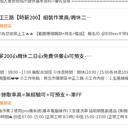
/TzC48Lh 加入後依照指示提供基本資料⭐優先安排 ➖➖➖➖➖➖➖➖➖➖➖➖➖➖➖
長時間久站作業、細心 ⭕【工作時間】 日班08:00 ~ 17:00 (需配合加班至
1.公司團
❥❥❥📢(獨家)鶯歌中正三路【時薪200】組裝作業員/周休二日/免費供餐/可預支
婚生育禮金 4.喪儀慰問金(到職滿三個月即可享有) 5.有供餐，加班再供一餐 ⭕【工作須知
重、久站、需可接受噪音較大 ⭕【工作地點】新北市鶯歌區中正三路448巷
鶯歌區
您安排上工🔥🔥 【截圖應徵職缺+姓名+電話】 報名ID: @839eeclf 快
-------------------------------------------------------------------------
 ❤️❤️職缺提醒重點❤️❤️ ❀工作地點：新北市鶯歌區中正三路 ❀工作內容： 生產
✨ᴺᴱᵂ【桃園鶯歌】時薪200👍周休二日👍免費供餐👍可預支-強TT
品包裝 組立等作業，需長時
間：08:00 ~17:00 需配合加班 ❀休息時間：間休(10:00 / 15:00各休
 ❤️❤️職缺提醒重點❤️❤️ ❀工作地點：新北市鶯歌區中正三路 ❀工作內容： 1.
組裝 ❀薪資結構： ➜ $200起 ❀休假制度：週休二日 #免費供餐 #可預
➖➖➖➖➖➖➖➖➖➖ 💙應徵流程 ☝️ 留言你可以的工作區域（如：XX市OO
⭐錄取率高⭐無經驗可⭐可預支⭐-車FF
工賺零花錢！ ☎️ 找【瑞塔】 ➡ 0958-030-776 1️⃣點選【立即應徵】
🅻🅸🅽🅴快速報名：https://lin.ee/7IEMBWG 4️⃣留言「姓名＋電話＋
鶯歌區
➖➖➖➖➖➖➖➖➖➖➖➖
加油作業 2.使用pos機系統(基本電腦操作) 3.支援洗車.協助銷售副產品 
 日班:07:00-15:00 (正常工時 8小時) 中班:15:00-23:00 (正常工時 8小
制度 月排休8天 🚘薪資待遇🚘 時薪196起 (出勤正常當月時數達110小時，一