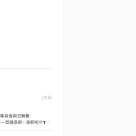
2天前
遞履歷 專員會與您聯繫
飽飽⏩好吃又便宜 ❣️工作超簡
便 ❣️當天直接下夜班⏩好上