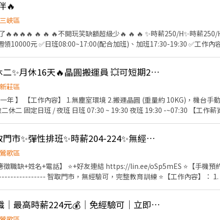
伴🔥
⏩久坐簡單組裝超讚 ❣️門口就有公車站牌⏩搭公車超方便 ❣️履歷書審⏩錄取率高高 
新樹路 ►工作內容: 3C零件久坐組裝，操作桌上型機台，工作簡單好上手⏩沒
三峽區
7:30~20:00 夜班20:00~04:30，如有加班05:00~08:00 ►休假制度：
 🔥不開玩笑缺額超級少🔥 🔥 🔥 ✨時薪250/H✨時薪250/H✨時薪250/H ✨稍稍加班
0~$64,743 (含津貼加班) 夜班時薪260/H⏩薪資約$45,760~$73,498
薪⚡️週領10000元 ✅日班08:00~17:00(配合加班)、加班17:30-19:30 
晚餐沒加班還可以打包回家) 夜班自理(有販賣機) -----距離貼心查詢----- ※樹林興仁夜市
峽 ✅免費供餐 ✅免費汽機車停車位 👉無經驗可 👉提供日領、週領 👉
門站) 843 (樹林-捷運府中站) 859 (泰山-
領一萬 #轉他人帳戶 #現金 #八德 #龜山 #鶯歌 #土城#大
👍 長短期皆可‼️做二休二✨月休16天🔥晶圓搬運員 💥可短期2-3個月
單包裝 #日領現金 #坐著上班 #立即上公 加上我的官方：tseng0411 電話：0
(妍妍) 快速連結⭐https://lin.ee/6clCJUF
新莊區
一年 】 【工作內容】 1.無塵室環境 2.搬運晶圓 (重量約 10KG)，機台
定日班 / 夜班 日班 07:30 ~ 19:30 夜班 19:30 -~07:30 【工作薪資】
 : >> 整年度平均薪資 * 兩個月 另加 兩萬 / 五萬八 留任獎金 日/夜 (20000 
4份每季發放一份) 《休假制度》 做二休二 固定日/夜班 (月休15-16天) 【上班地點】 桃園市龜
鶯歌兼職讚✨蝦皮智取門市✨彈性排班✨時薪204-224✨無經驗可✨PW
欄位（身分證/詳細地址）錄取前皆可先不填！ ➋加入留言： 👉https://lin
鶯歌區
體大廠」💥
職缺+姓名+電話】 ⭐+好友連結 https://lin.ee/oSp5mES ⭐【手機預約】0
-------------------------- 智取門市，無經驗可，完整教育訓練 ⭐【工作內
2. 維持門市作業區環境、清潔維護作業 3. 智取店為無人商店，有跑點需求
5間門市排班 晚班兼職人員每日工作門店會分在1-3間門市排班 (多數區域為
🔥鶯歌蝦皮智取店兼職｜最高時薪224元💰｜免經驗可｜立即應徵🚀蝦智MH
爾須配合鄰近有人店門市支援 ⭐【薪資待遇】：兼職時薪 $204 元起 (已含
好排！ 早班時薪 - 07:00-12:00、07:30-12:30、08:00-13:00、08:
鶯歌區