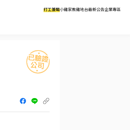
打工兼職
小雞家教
雞地台
最新公告
企業專區