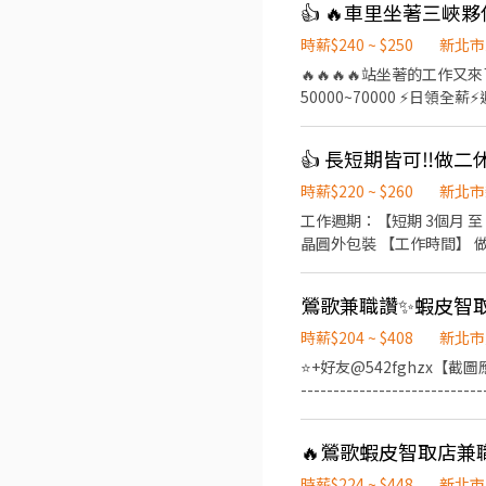
👍 🔥車里坐著三峽夥
手當天就可夜班上班 ❣️站坐都有
林俊英街/樹林三俊街/新莊
時薪$240 ~ $250
新北市
班08:00~17:00，如有加班1
🔥🔥🔥🔥站坐著的工作又來了🔥🔥🔥🔥 🔥 
時薪230/H⏩薪資約$40,48
50000~70000 ⚡️日領全
膳/飯麵都有超好吃 日班1餐35/2餐70(
輕鬆 無壓力 ✅工作地點：三
➟只要4分鐘 ※鴻金寶麻吉影城➟只要7分鐘 ☻☻公車路線最方便☻☻ 701 (迴龍-捷運西
理和檢查組裝完成的商品 👉週休二日⏰ 時間好安排 #日領全薪 #高額週
樹林) ⭕享有勞、健保、團保勞退6％ ⭕有實體門市、非詐騙請安心求職 ❌免費報名不收取任何費用請放心 ▼▼▼【聯繫方式】
溪#桃園#新北 #周休六日 #簡
▼▼▼ ☎電話 0965-236880 
生
時薪$220 ~ $260
新北市
工作週期：【短期 3個月 至 
晶圓外包裝 【工作時間】 做二休二 固
資 41300 久任獎金(任期一年)
(69600 / 82600) (分成
路2號 📩 【火速卡位應徵流程】 ➊ 點擊填寫廠商制式履歷（1分鐘完成，快速安排送審）： 👉https://reurl.cc/R2p0LG 🔒 【隱
私防線】個資僅供廠商審核，敏感
時薪$204 ~ $408
新北市
留下 ⌜姓名+電話 +應徵半導
⭐+好友@542fghzx【截圖應徵
------------------
搬運、盤點、理貨、上架等 
職人員每日工作門店會分在3-
店到店工作內容調整 5. 偶
排休制 ⭐【上班時間】區塊時段 彈性
時薪$224 ~ $448
新北市