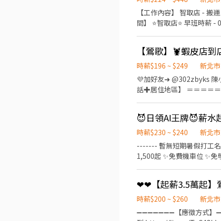
17:30-21:30、18:00-22
【工作內容】 智取店 - 搬運
時數依主管安排 . ⭐【特殊
間】 ⭐智取店⭐ 早班時薪 - 07:00
市。需可配合(早班/晚班)擇一
時段 - 23:30–03:
店 新北市鶯歌區鶯桃路360號
時數依主管安排 【薪資待遇】 ▶️智取店 早班時薪204(含津貼) 晚班時薪224(含津貼) (國定假日雙倍薪) 【休假制度】 排班制，一
號1樓 鶯歌永明 - 智取店 
周排4天左右 (假日需可配合排班) 【工作地點】 ⭐智取店⭐ 鶯歌尖山 - 智取店 新北市鶯歌區尖山路177號與1
市鶯歌區尖山路177號與17
智取店 新北市鶯歌區鶯桃路624號1樓 【應徵方式】 ☑️加入工作用官方ID： @446nvivi 加入後提供基本資料立即安排 ☎️ 找優信
時薪$196 ~ $249
新北市
154號1樓 ⭐【福利】：
人資－艾瑞克 ➡096893293
💜加好友➜ @302zbyks 
享勞健團保完整保障
話✚居住地區】 ＝＝＝＝＝
理貨、收銀結帳、接待等 智
🦐【上班時間】： 一般店 ↓ 早班時段 - 1
＝＝＝＝＝＝＝＝＝＝＝ 智取店 ↓ 早
17:30~21:30、18:0
時薪$230 ~ $240
新北市
(輪班人員依照當月紅字天數排休；時薪人員依照
------- 暫無短期暑假打工
$209-$249 ＝＝＝＝＝＝＝＝＝
1,500起 ✨免費機車位 ✨免學經
區尖山路177號與179號1
容：AI伺服器組裝、機台操
＝＝＝＝＝＝＝＝＝＝＝＝＝＝＝＝＝＝＝＝＝＝＝ ❗需可配合調店
分鐘 -----------------
薪且享勞健保完整保障唷✨ ❤️因每天都有面試，故門市缺額會有變動唷~ ❤️如果您想盡快上工、想找穩定的工作，點選『立即應
❤❤【起薪3.5萬起】
中班14:30-23:40｜時
徵』，將盡速為您安排❤️
🎀Luna】✦ 📩ID：@953jh
時薪$200 ~ $260
新北市
➖➖➖➖➖➖➖【應徵方式】➖➖➖➖➖