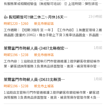
12:30、08:00-13:00、08:30-13:30 🔹晚班：17:30-22:30、17:30-
有服務業或相關經驗佳（無經驗可培訓） ⏰ 上班時間：彈性排班彈
23:30、18:30-22:30、18:30-23:30 (上班時數為2~6小時依實際情況
性上下班 💰 薪資待遇：時薪230～350（依據經驗車資補貼面談）
而定) 🔹夜班 ：23:30–03:30 (上班時數為2~4小時依實際情況而定)
+抽成+各項獎金 🎁 福利制度： ✔ 多項獎金 ✔ 固定聚餐 ✔員旅
👍 長短期皆可‼️做二休二✨月休16天🔥晶圓搬運員 💥可短期2-3個月
23小時前
🔹假日早班：07:00-12:00 🔹假日晚班：17:30-23:30 (上班時數為
2~6小時，一個月至少6天，依實際情況而定) ⸻ ✅工作待遇：
時薪$220 ~ $260
新北市新莊區
日班時薪=$229 晚班另有獎金+20=時薪$249 夜班另有獎金+40=時
工作週期：【短期 3個月 至 一年 】 【工作內容】 1.無塵室環境 2.搬
薪$269 ━━━━━━━━━━━━━ 📍 【熱門開缺地點】新北市
運晶圓 (重量約 10KG)，機台手動上下貨 3.推車送晶圓盒、拆晶圓外
三重、土城、中和、永和、汐止、板橋、淡水、新店、新莊、蘆洲
包裝 【工作時間】 做二休二 固定日班 / 夜班 日班 07:30 ~ 19:30 夜
━━━━━━━━━━━━ 📩 【火速卡位應徵流程】 ➊ 點擊填寫
班 19:30 -~07:30 【工作薪資】 日班薪資 34800 夜班薪資 41300 久
廠商制式履歷（1分鐘完成，快速安排送審）： 👉
萊爾富門市時薪人員-(3407北縣樹宏店)
1月前
任獎金(任期一年) : >> 整年度平均薪資 * 兩個月 另加 兩萬 / 五萬八
https://reurl.cc/Wbek79 🔒 【隱私防線】個資僅供廠商審核，敏感
留任獎金 日/夜 (20000 / 58000) 年終獎金 日/夜 (69600 / 82600)
時薪$196 ~ $238
新北市樹林區
欄位（身分證/詳細地址）錄取前皆可先不填！ ➋加入留言： 👉
(分成4份每季發放一份) 《休假制度》 做二休二 固定日/夜班 (月休
工作內容： 1.協助店主管執行門市營運維護 2.提供顧客收銀結帳作
https://lin.ee/OBnhVN5 私訊留下 ⌜姓名+電話 +應徵蝦皮門市人
15-16天) 【上班地點】 桃園市龜山區華亞五路2號 📩 【火速卡位應
業、顧客諮詢等服務 3.負責商品排面整理、進貨、補貨等庫存管理
員」💥
徵流程】 ➊ 點擊填寫廠商制式履歷（1分鐘完成，快速安排送
作業 4.負責門市設備與環境清潔以維護商店形象 5.其他店長、副店
審）： 👉https://reurl.cc/R2p0LG 🔒 【隱私防線】個資僅供廠商審
長交辦事項
萊爾富門市時薪人員-(D633北縣頂埔店)
1月前
核，敏感欄位（身分證/詳細地址）錄取前皆可先不填！ ➋加入留
言： 👉https://lin.ee/OBnhVN5 私訊留下 ⌜姓名+電話 +應徵半導
時薪$196 ~ $238
新北市土城區
體大廠」💥
1.協助店主管執行門市營運維護 2.提供顧客收銀結帳作業、顧客諮
詢等服務 3.負責商品排面整理、進貨、補貨等庫存管理作業 4.負責
門市設備與環境清潔以維護商店形象 5.其他店長、副店長交辦事項