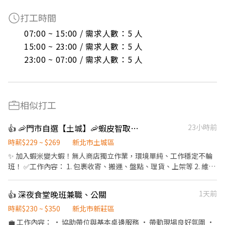
打工時間
07:00 ~ 15:00 / 需求人數：5 人

15:00 ~ 23:00 / 需求人數：5 人

23:00 ~ 07:00 / 需求人數：5 人
相似打工
👍 🦐門市自選【土城】🦐蝦皮智取店 / 免經驗、快速報到 💰時薪 229-269
23小時前
時薪$229 ~ $269
新北市土城區
✨ 加入蝦米變大蝦！無人商店獨立作業，環境單純、工作穩定不輪
班！ ✅工作內容： 1. 包裹收寄、搬運、盤點、理貨、上架等 2. 維持
門市作業區環境、清潔維護作業 3. 智取店為無人商店，有單日跑點
1-5間門市 4. 須配合蝦皮店到店工作內容調整 5. 須配合鄰近有人店
👍 深夜食堂晚班兼職、公關
1天前
門市支援 🌙🌙夜班說明🌙🌙 工作型態：為每日跑點約3–10家門市，
跑點距離約16km內 需可配合(早班/晚班)擇一於門市安排受訓 🔔需
時薪$230 ~ $350
新北市新莊區
有機車&駕照🔔 ⸻ ✅工作時間： 🔹早班：07:00-12:00、07:30-
💼 工作內容： • 協助帶位與基本桌邊服務 • 帶動現場良好氛圍 •