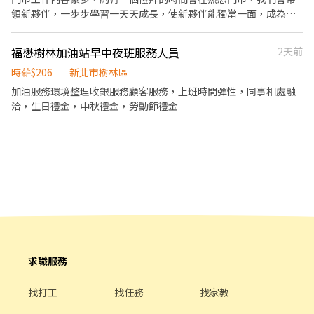
領新夥伴，一步步學習一天天成長，使新夥伴能獨當一面，成為優
秀的門市職員，只要有意願學習，歡迎加入我們俊林門市!! * 負責門
市日常夜班交接作業。 * 商品補貨、上架、排面整理及庫存巡查，
福懋樹林加油站早中夜班服務人員
2天前
維持商品陳列整齊完整。 * 門市環境清潔與設備維護，包含地面、
貨架、用餐區、櫥窗及廁所等區域清潔。 * 收銀結帳、現金管理及
時薪$206
新北市樹林區
發票開立，提供親切且有效率的顧客服務。 * 協助操作 ibon 多媒體
加油服務環境整理收銀服務顧客服務，上班時間彈性，同事相處融
事務機，處理繳費、取票、列印、寄件及其他便民服務。 * 包裹收
洽，生日禮金，中秋禮金，勞動節禮金
寄、取貨及交寄作業，協助物流商品驗收與入庫。 * 鮮食、咖啡及
關東煮等商品補充、品質巡檢及效期管理。 * 配合門市促銷活動執
行及店長交辦門市事項，維持門市營運品質與服務水準。
求職服務
找打工
找任務
找家教