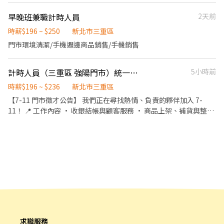
三重區慈愛街74號1樓 三重五華 - 智取店 新北市三重區五華街62之1
置等 ④ 晉升管道：安排培訓課程、晉升 ⑤ 營運支援：配合主管執
號1樓 三重雙園 - 智取店 新北市三重區雙園街124號1樓 三重正義 -
早晚班兼職計時人員
2天前
行工作相關事項
智取店 新北市三重區正義北路335號1樓 😊門市缺額變動很快很
時薪$196 ~ $250
新北市三重區
快，先搶先贏❗❗ ⸻⸻⸻⸻ 💡員工福利： 享汽機車
門市環境清潔/手機週邊商品銷售/手機銷售
油資補貼、修繕補貼 推薦獎金 彈性排班 ⸻【應徵方式】⸻
1️⃣點擊加入：https://lin.ee/VvpVQJp（ID：@600movsk） 2️⃣加
入後"務必"留言：姓名/電話/專員找戴小姐/應徵蝦皮(截圖職缺)
計時人員（三重區 強陽門市）統一超商 早班 晚班 大夜班
5小時前
時薪$196 ~ $236
新北市三重區
【7-11 門市徵才公告】 我們正在尋找熱情、負責的夥伴加入 7-
11！ 📍 工作內容 • 收銀結帳與顧客服務 • 商品上架、補貨與整理
• 門市清潔與環境維護 • 其他店務支援 ⏰ 工作時間 • 日班 / 晚班
/ 大夜班 （可依門市需求與個人時段安排） • 可彈性排班，具長期/
穩定上班意願者優先 💰 待遇福利 • 依勞基法規定給薪 • 享有勞健
保、加班費 • 另有夜班津貼、績效獎金 • 表現良好者有升遷機會
🙋 我們希望你 • 年滿 18 ，具服務熱忱 • 認真負責、細心耐心 •
具備良好溝通能力與團隊合作精神 • 有相關經驗者佳，無經驗可培
訓
求職服務