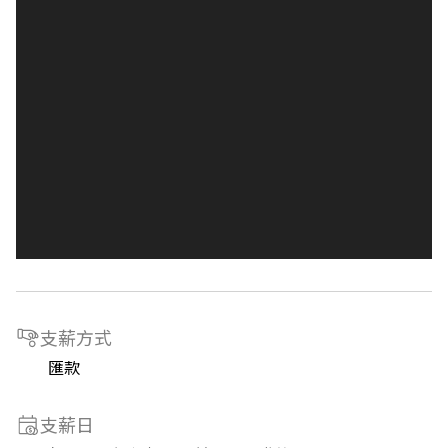
支薪方式
匯款
支薪日