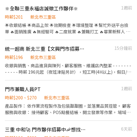
負責包裹收寄、搬運、盤點、理貨等 2.負責商品銷售、上架排面、
🔆全聯三重永福店誠徵工作夥伴🔆
1週前
進貨、補貨 3.提供顧客接待、收銀結帳等服務 4.維持門市作業區環
境、清潔維護作業 5.可配合調店、支援佳 --------------------------
時薪$201
新北市三重區
----------------------------------------------- 工作內容： 1.負責包
🌟收銀結帳 🌟商品上架 🌟效期檢查 🌟環境整理 🌟幫忙外送平台撿
裹收寄、搬運、盤點、理貨等 2.負責商品銷售、上架排面、進貨、
單 🔥面銷推廣 🔥無經驗可 🔥二度就業 🔥兼職打工 🔥畢業新鮮人 歡
補貨 3.提供顧客接待、收銀結帳等服務 4.維持門市作業區環境、清
迎成為全聯的一份子，一起共同努力成長，打造美好的超市環境，
潔維護作業 5.可配合調店、支援佳 ---------------------------------
如有興趣歡迎聊聊🙏🙏🙏
統一超商 新北三重【文興門市招募】 離家近&彈性排班、歡迎二度就業/樂齡/兼職等
15分鐘前
---------------------------------------- <有人店> 【早班】 (早
4)1100-1500 (早6)1100-1730 【午班】 (午4)1500-1900 【晚班】
時薪$196
新北市三重區
(晚4)1845-2245 (晚6)1615-2245 【假日】 (早8)11:00-19:30、(早
收銀與銷售、商品進貨與陳列、顧客服務、維護店內整潔​ - - - - - - -
6)11:00-17:30 (晚8)14:15-22:45、(晚6)14:15-20:45 *上班時間依門
- - - - -​ 時薪 196元起（夜班津貼另計），短工時(4H以上)，假日/暑
市安排為主" 【整天】 (早8)1100-1930 (晚8)1415-2245 -----------
期PT亦可​ - - - - - - - - - - - -​ 日班/夜班/大夜班/假日班；工時安排仍
------------------------------ <智取店> 【早班】
按工作現場需求。​ 招募職位：兼職人員/大夜班人員(依各門市需求
(早)0700~0830(排2-5小時) 【晚班】 (晚)1730-2330 【全班】 (全)
門市兼職人員PT
1週前
為主)​ 工作地點：依您鄰近地區媒合​ *學經歷不拘，喜歡與人互動，
雙頭班 0700-1330 1730-0000 (30分鐘休息不計薪) 一週三天 , 一天
時薪$200 ~ $270
新北市三重區
樂觀開朗，具有服務熱忱*​ 若對其他地區有意願也歡迎投遞！ ​
6-8小時 【假日】 【早班時薪】 07:00-12:00 【晚班時薪】 17:30-
產品製作： 依作業流程製作及包裝甜甜圈，並落實品質控管。 顧客
23:30 【夜班】 (夜)23:30–03:30 -----------------------------------
服務與收銀： 接待顧客、POS點餐結帳、開立發票等作業。 場域維
-------------------------------------- 【福利】 1. 合法規之勞健保勞
護： 負責營業區與設備之日常清潔與整潔。 其他事項： 依指示完成
退 2. 完善教育訓練、扁平式管理、環境友善 ------------------------
相關交辦任務。 動作快、態度好、願意主動幫忙的你，歡迎投遞！
------------------------------------------------- 【工作地點】 三重
三重 中和🚀 門市夥伴招募中🦐想找穩定工作嗎？⭐ 固定班別＋完整培訓＋油資補貼！
6天前
#具工作經驗，做事主動積極，提供完整履歷的夥伴投遞優先。
洛陽店 新北市三重區洛陽街10號1樓 三重三和店 新北市三重區三和