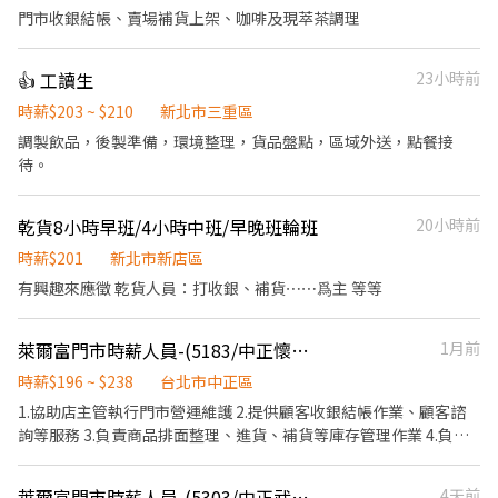
門市收銀結帳、賣場補貨上架、咖啡及現萃茶調理
👍 工讀生
23小時前
時薪$203 ~ $210
新北市三重區
調製飲品，後製準備，環境整理，貨品盤點，區域外送，點餐接
待。
乾貨8小時早班/4小時中班/早晚班輪班
20小時前
時薪$201
新北市新店區
有興趣來應徵 乾貨人員：打收銀、補貨⋯⋯爲主 等等
萊爾富門市時薪人員-(5183/中正懷寧店)
1月前
時薪$196 ~ $238
台北市中正區
1.協助店主管執行門市營運維護 2.提供顧客收銀結帳作業、顧客諮
詢等服務 3.負責商品排面整理、進貨、補貨等庫存管理作業 4.負責
門市設備與環境清潔以維護商店形象 5.其他店長、副店長交辦事項
萊爾富門市時薪人員-(5303/中正武昌店)
4天前