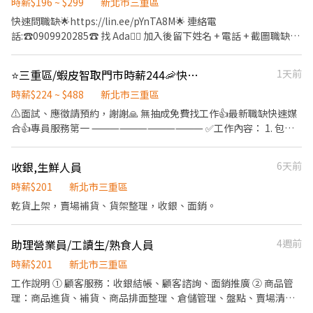
時薪$196 ~ $299
新北市三重區
路四段145巷84號1樓 三重龍門二店 新北市三重區龍門路232號1樓
三重福隆店 新北市三重區福隆路95號1樓 三重車路店 新北市三重區
快速問職缺🌟https://lin.ee/pYnTA8M🌟 連絡電
車路頭街92號1樓 三重三陽店 新北市三重區三陽路56號1樓 三重中
話:☎️0909920285☎️ 找 Ada🙋‍♀️ 加入後留下姓名 + 電話 + 截圖職缺🤩
正二店 新北市三重區中正北路364號1樓 三重仁愛店 新北市三重區
🈚️詐騙🈚️💯安心就業💯 🛠️工作內容🛠️ 🏪有人店 ◆收銀(pos機操作)
仁愛街514號1樓 三重中正店 新北市三重區中正北路101號1樓 三重
◆接待客人、銷售商品 ◆包裹寄收、盤點 🏫智取店 ◆理貨 ◆補充
⭐三重區/蝦皮智取門市時薪244🦐快速報到🌈有假日班
1天前
龍門店 新北市三重區龍門路123號 三重福和店 新北市三重區福和街
耗材 🕰️上班時間🕰️ 🏪有人店 ◆固定早/午/晚班/假日班（4~7.5 小
37號 ---------------------------------------------------------------
時不等）。 一週配合 3-5 天（含六日）。 🏫智取店(固定早晚班) ◆
時薪$224 ~ $488
新北市三重區
---------- 【應徵流程】 以上地點可以應徵，都歡迎詢問喲！ ID：
提供早、午、晚、夜班日(排班 2-5 小時)選擇極其彈性。 一週配合
⚠️面試、應徵請預約，謝謝🙏 無抽成免費找工作👍最新職缺快速媒
@011wipti *會有你的專屬顧問 Tommy偷米 與您聯繫哦* 截圖給
3-5 天（含六日）。 💰薪資💰 🏪有人店 ◆新竹以北，宜蘭地區
合👍專員服務第一 ⸻⸻⸻⸻ ✅工作內容： 1. 包裹
我【應徵職缺+姓名+電話】
30000/月 ◆苗栗以南、基隆地區 29500/月 ★兼職、假日班 ※獎金
收寄、搬運、盤點、理貨、上架等 2. 維持門市作業區環境、清潔維
各區不同，個別面試可問 ◆台北201/時+區域津貼($5~$45) ◆其餘
護作業 3. 智取店為無人商店，有單日跑點1-5間門市 4. 須配合蝦皮
收銀,生鮮人員
6天前
地區196/時+區域津貼($5~$45) 🏫智取店 ※獎金各區不同，個別面
店到店工作內容調整 5. 須配合鄰近有人店門市支援 🔔需有機車&駕
試可問(津貼包含區域，班別，交通三項津貼) ◆台北209/時+津貼
照🔔 ⸻⸻⸻⸻ ✅工作時間： 🔹早班：07:00-
時薪$201
新北市三重區
($33~$68) ◆其餘地區204/時+津貼($8~$83) ‼️工作需求‼️ ★需支援
12:00、07:30-12:30、08:00-13:00、08:30-13:30 🔹晚班：17:30-
乾貨上架，賣場補貨、貨架整理，收銀、面銷。
附近門市 🎉工作福利🎉 🏪有人店 ★固定班別 ★完整教育訓練 🏫智
22:30、17:30-23:30、18:30-22:30、18:30-23:30 (上班時數為2~6
取店 ★油資、維修補貼 ★固定班別 ★完整教育訓練 快速問職缺🌟
小時依實際情況而定) 🔹假日早班：07:00-12:00 🔹假日晚班：
https://lin.ee/pYnTA8M🌟 連絡電話:☎️0909920285☎️ 找 Ada🙋‍♀️ 加
助理營業員/工讀生/熟食人員
4週前
17:30-23:30 (上班時數為2~6小時，一個月至少6天，依實際情況而
入後留下姓名 + 電話 + 截圖職缺🤩 🈚️詐騙🈚️💯安心就業💯
定) ⸻⸻⸻⸻ ✅工作待遇： 日班時薪=$224 晚班另
時薪$201
新北市三重區
有獎金+20=時薪$244 ⸻⸻⸻⸻ ✅工作地點：(可自
工作說明 ① 顧客服務：收銀結帳、顧客諮詢、面銷推廣 ② 商品管
選店點) 三重光復 - 智取店 新北市三重區光復路一段21號1樓 三重三
理：商品進貨、補貨、商品排面整理、倉儲管理、盤點、賣場清
民 - 智取店 新北市三重區三民街77號1樓 三重慈愛 - 智取店 新北市
潔、生鮮作業、過期品檢查等 ③ 商店形象維護：門市清潔、陳列佈