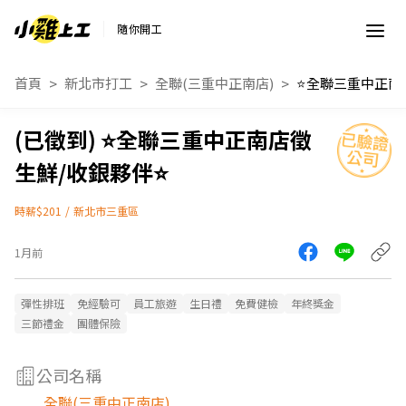
隨你開工
首頁
新北市打工
全聯(三重中正南店)
⭐️全聯三重中正南店徵
生鮮/收銀夥伴⭐️
時薪$201
/
新北市三重區
1月前
彈性排班
免經驗可
員工旅遊
生日禮
免費健檢
年終獎金
三節禮金
團體保險
公司名稱
全聯(三重中正南店)