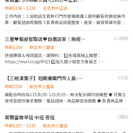
時薪$196 ~ $238
台北市中正區
工作內容： 1.協助店主管執行門市營運維護 2.提供顧客收銀結帳作
業、顧客諮詢等服務 3.負責商品排面整理、進貨、補貨等庫存管理
作業 4.負責門市設備與環境清潔以維護商店形象 5.其他店長、副店
長交辦事項
三重🧡蝦皮智取店🧡自選店家｜無經驗可｜快速報到
2小時前
時薪$244
新北市三重區
快速應徵＆視訊面試，請預約： 1️⃣先填寫線上履歷：
https://reurl.cc/qp9YQ3 2️⃣加入趙小姐官方後留言：
https://lin.ee/Y0jPj9A3 （ID：@359keqlq） 留言>>>>姓名/電話
＋截圖職缺 ⸻⸻⸻⸻⸻⸻⸻⸻ ✅
【三統漢菓子】短期兼職門市人員-三重(115/8/20~115/9/25)
3天前
工作內容： 1. 包裹收寄、搬運、盤點、理貨、上架等 2. 維持門市作
業區環境、清潔維護作業 3. 智取店為無人商店，有單日跑點1-5間
時薪$200
新北市三重區
門市 4. 須配合蝦皮店到店工作內容調整 5. 須配合鄰近有人店門市支
需配合時段為115/8/20-115/9/25，無法配合請勿投履歷 ◆ 可獨立
援 ✅工作時間： 早班：07:00~08:30起班-13:30 晚班：17:30~18:30
接待並提供需求服務、電話諮詢、商品解說及銷售 ◆ 負責商品庫存
起班-23:30 夜班： 23:30–03:30 (彈性排班2-6小時視情況加班) ＊假
管理，包裝及陳列、調退換貨處理 ◆ 收銀及完成客戶訂單和帳務作
日早班07:00-12:00 / 假日晚班 17:30-23:30 ✅工作待遇： 日班時薪
業 ◆ 門店櫃位環境清潔維護 ◆ 具有良好的團隊合作精神
萊爾富徵早班 中班 夜班
1週前
=$224 晚班另有獎金+20=時薪$244 ✅工作地點：(可自選店點) 三重
三民 - 智取店 新北市三重區三民街77號1樓 三重五華 - 智取店 新北
時薪$197 ~ $230
新北市三重區
市三重區五華街62之1號1樓 三重正義 - 智取店 新北市三重區正義北