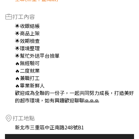
打工內容
🌟收銀結帳
🌟商品上架
🌟效期檢查
🌟環境整理
🌟幫忙外送平台撿單
🔥無經驗可
🔥二度就業
🔥兼職打工
🔥畢業新鮮人
歡迎成為全聯的一份子，一起共同努力成長，打造美好
的超市環境，如有興趣歡迎聊聊🙏🙏🙏
打工地點
新北市三重區中正南路248號B1