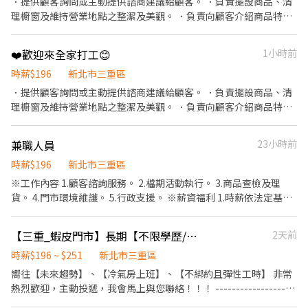
．提供顧客詢問或主動提供諮商建議給顧客。 ．負責擺設商品、清
路335號1樓 三重光復 - 智取店 新北市三重區光復路一段21號1樓 三
理櫥窗及維持營業地點之整潔及美觀。 ．負責向顧客介紹商品特
重慈愛 - 智取店 新北市三重區慈愛街74號1樓 三重雙園 - 智取店 新
徵、品質與價格及示範操作方法，以協助顧客選擇。 ．負責在顧客
北市三重區雙園街124號1樓 ☑️需有機車&駕照 ☑️至少配合四個月以
成交後之包裝、收款、交付商品、開發票或收據。 ．負責在當天結
上 💡皆會提供完整教育訓練＋店面實習，新手也OK！💡 💡員工福
❤️歡迎來全家打工😊
1小時前
束營業前，統計銷售情形、盤點貨品存量及撰寫當日業務報表。
利：享汽機車油資補貼、修繕補貼、推薦獎金
時薪$196
新北市三重區
．提供顧客詢問或主動提供諮商建議給顧客。 ．負責擺設商品、清
理櫥窗及維持營業地點之整潔及美觀。 ．負責向顧客介紹商品特
徵、品質與價格及示範操作方法，以協助顧客選擇。 ．負責在顧客
成交後之包裝、收款、交付商品、開發票或收據。
兼職人員
23小時前
時薪$196
新北市三重區
※工作內容 1.顧客諮詢服務。 2.檔期活動執行。 3.商品查檢及理
貨。 4.門市環境維護。 5.行政支援。 ※薪資福利 1.時薪依法定基本
工資起薪，另有津貼及獎金。 2.額外加給：夜班津貼、商品銷售獎
金、年終獎金。 3.夜班津貼：22點~23點時段上班，每小時加發55
【三重_蝦皮門市】長期【不限學歷/兼職】快速錄取TO
2天前
元。 ※應徵條件 1.喜愛美妝，具服務熱忱。 2.假日須排班。 3.誠徵
長期工讀，短期勿試。 4.履歷初審合格者，3天內由門市聯繫面試，
時薪$196 ~ $251
新北市三重區
請保持手機暢通；不符合者恕不另行通知。
嚮往【未來趨勢】、【冷氣房上班】、【不綁約且彈性工時】 非常
熱烈歡迎，主動投遞，我會馬上與您聯絡！！！ -------------------
------------------------------------------------------ 工作內容： 1.