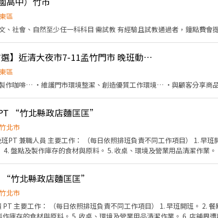
（國高中）竹市
東區
教授國高中國文、數學、英文、社會、自然至少任一科科目 需試教 有經驗且試教通過者，鐘點
👍 【下課/下班兼職首選】近清大夜市7-11孟竹門市 晚班動茲動夥伴⁠
東區
製作咖啡… ·維護門市環境整潔、創造優質工作環境… ·與顧客分享商
班PT “竹北縣政店麵匡匡”
竹北市
班PT 兼職人員 主要工作： （每日依照排班負責不同工作項目） 1. 早班開
備。 4. 盤點及製作庫存的食材與原料。 5. 收桌、環境及營業用品清潔作業。
 8. 結帳、收銀等工作。 9. 環境衛生維護及食品安全管理。 10.依照人力
無經驗可，著重在有衛生觀念、耐心、細心，不怕餐飲及繁複工作。 詳
PT “竹北縣政店麵匡匡”
歡餐飲工作的夥伴加入。
竹北市
出餐品質控管。 3.
及製作庫存的食材與原料。 5. 收桌、環境及營業用品清潔作業。 6. 店舖周遭與