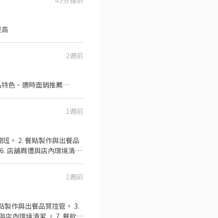
45分鐘前
費會提高
2週前
品特色、適時面銷推薦…
1週前
班。 2. 餐點製作與出餐品
 6. 店舖周遭與店內環境清潔
需求排班。 11.接受團隊工
1週前
店內環境清潔 。 7. 餐飲銷