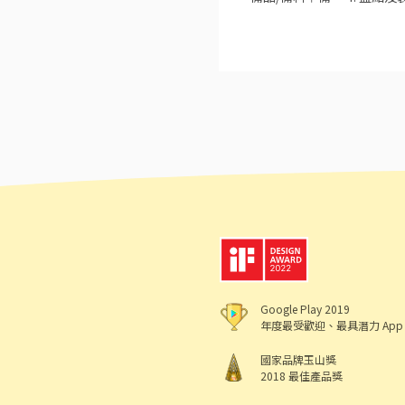
售及顧客服務。 8. 結帳、
美味餐食。 12.激勵獎金、享受美味供餐。 無經驗可，著重在有衛生觀念、耐心
論，誠懇招募喜歡餐飲工作
Google Play 2019
年度最受歡迎、最具潛力 App
國家品牌玉山獎
2018 最佳產品獎