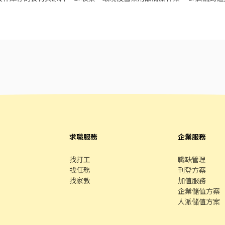
收銀等工作。 9. 環境衛生維護及食品安全管理。 10.依照人力需求排班。 
、細心，不怕餐飲及繁複工作。 詳細可面談討
的夥伴加入。
求職服務
企業服務
找打工
職缺管理
找任務
刊登方案
找家教
加值服務
企業儲值方案
人派儲值方案