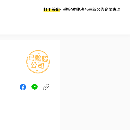
打工兼職
小雞家教
雞地台
最新公告
企業專區