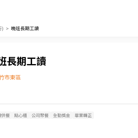
)
晚班長期工讀
班長期工讀
竹市東區
費供餐
點心櫃
公司聚餐
全勤獎金
畢業轉正