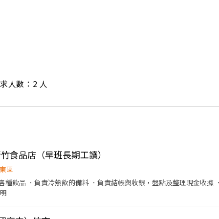
/ 需求人數：2 人
-新竹食品店（早班長期工讀）
東區
各種飲品 ．負責冷熱飲的備料 ．負責結帳與收銀，盤點及整理現金收據 
說明