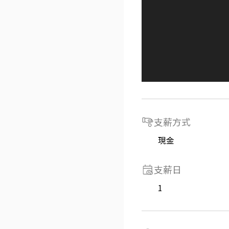
支薪方式
現金
支薪日
1