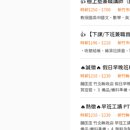
👍 極上塾兼職講師
時薪$250 ~ $700
新竹市
時薪$196 ~ $210
新竹市
·收銀結帳、補貨拉排面、
🔥誠徵🔥 假日早晚
時薪$210 ~ $230
新竹縣
麵匡匡 竹北縣政店 假日早晚
質控管。 3. 備品/備料準
。 7. 餐飲銷售及顧客服務。
作、注重整潔/美味餐食。 12.激勵獎金、享受美味供餐。 
🔥熱徵🔥早班工讀 
細可面談討論，誠懇招募喜
時薪$210 ~ $230
新竹縣
麵匡匡 竹北縣政店 早班工讀 PT 主要工作： （每日依照排班負責不同工作項目） 1. 早班開班。 2. 餐點製作與
備品/備料準備。 4. 盤點