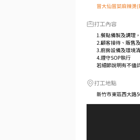
冒大仙冒菜麻辣燙(
打工內容
1.餐點備製及調理
2.顧客接待、販售
3.廚房設備及環境
4.遵守SOP執行
若細節說明有不儘
打工地點
新竹市東區西大路5