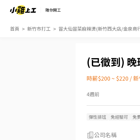
隨你開工
首頁
新竹市打工
冒大仙冒菜麻辣燙(新竹西大店/金泉商行
晚
時薪$200 ~ $220
/
新
4週前
彈性排班
免經驗可
免
公司名稱