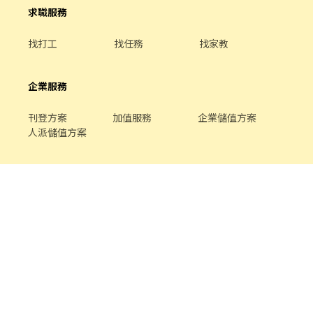
求職服務
找打工
找任務
找家教
企業服務
刊登方案
加值服務
企業儲值方案
人派儲值方案
關於我們
品牌介紹
家教服務
最新公告
平台規範
幫助中心
合作提案