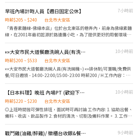
清潔管理、 控管出餐時間及順序、內場環境清 每日彈性4-8小時選
擇，週排班制。 有勞、健保與退休金提撥。 歡迎二度就業人力，無
早班內場計時人員【週日固定公休】
7小時前
經驗可。
時薪$205 ~ $240
台北市大安區
「青春素麵線-佛緣本店」位於台北東區的巷弄內，前身為佛緣素麵
線，在2001年最初起源於路邊攤小吃，為了提供更好的用餐環境，
在2010年搬進巷弄有了店面，在2018年由二代接手重新創立新品
牌，逐步展開新的品牌風格。 工作內容： ．負責洗、剝、削、切各
🍬大安市民大道餐廳洗碗人員(有洗碗機~)🍬排休制/可兼職/免費供餐/可日週領
10小時前
種食材。 ．負責清理工作環境、設備和餐具。 ．準備不同餐點所需
要的食材。 ．協助測量食材的容量與重量。 ．輪流協助洗碗。 ．協
時薪$200 ~ $533
台北市大安區
助出餐、收送餐。 員工福利： 享健勞保 勞退提撥6% 供餐 績效獎金
🍬大安市民大道餐廳洗碗人員(有洗碗機~) 🍬排休制/可兼職/免費供
週日固定公休 春節休假 ***非誠勿試***
餐/可日週領 - 14:00-22:00/15:00-23:00 時薪200 / H 工作內容：餐
具清洗、歸類 工作地點：大安區市民大道四段 休假制度：排休制 -
🍬免費供餐 🍬每月15日發薪 ✅可日領 ✅可週領 ‼️享有勞/健保 勞退
【日本料理】晚班 內場PT (歡迎下班.課兼職)
10小時前
6% 團保‼️ 🔥立即報名🆔@917fuojp 晴's
賴:https://lin.ee/aMcv7DU
時薪$220 ~ $230
台北市大安區
◎上班時間皆可彈性排班，面試時可再討論 工作內容: 1. 協助出餐、
備料、收店、飲品製作 2. 食材的清洗、切割及備料作業。 3. 工作環
境清潔與餐具清洗。 4. 協助料理長交辦事務 5. 開店、閉店店內清潔
彈性排班｜供餐福利｜交通便利｜工作氛圍佳 主管親切｜夥伴熱情
戰鬥雞(油雞/醉雞)/ 徵櫃台收銀&餐廚計時人員(時間彈性可談)
9小時前
｜提升日文｜完整教育訓練