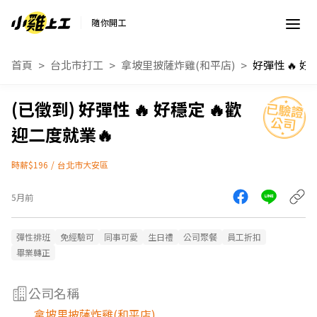
隨你開工
首頁
台北市打工
拿坡里披薩炸雞(和平店)
好彈性 🔥 好穩定 🔥歡
迎二度就業🔥
時薪$196
/
台北市大安區
5月前
彈性排班
免經驗可
同事可愛
生日禮
公司聚餐
員工折扣
畢業轉正
公司名稱
拿坡里披薩炸雞(和平店)