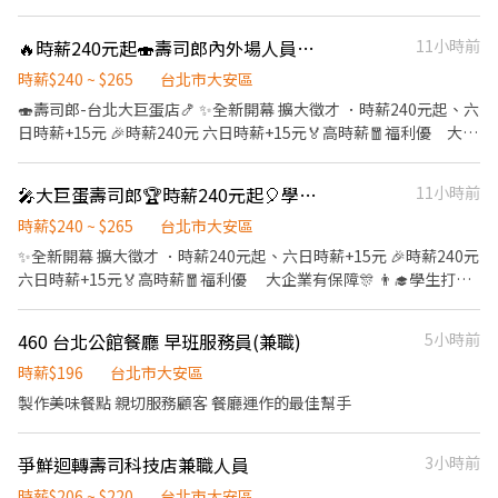
燒肉店洗滌人員 ✍🏼時薪:200/H ✍🏼上班地點:台北市市民大道四段 ✍🏼
ーサザンタワー 19階
上班時間:14:00-22:00、15:00-23:00 ✍🏼1.可申請日周領(一天1600
🔥時薪240元起🍣壽司郎內外場人員🎊彈性排班💰無經驗也可👨‍🎓學生打工🏆二度就業假日
11小時前
或1800) ✍🏼2.穩定排班(班很多，最好不放假) ✍🏼3.免費供餐 ✍🏼4.六
日需配合排班(一定要) ✍🏼5.有機器輔助 ✍🏼6.不需要體檢 ✍🏼7.沒有裝
時薪$240 ~ $265
台北市大安區
備費(廠商全額提供) ✍🏼履歷填寫線上履歷，安排面試，可立即上班
🍣壽司郎-台北大巨蛋店🍤 ✨️全新開幕 擴大徵才 ．時薪240元起、六
或隔天上班 賴:@640tdywf(記得加@) 快快詢問卡位~~~~ ⚡⚡應徵任
日時薪+15元 🎉時薪240元 六日時薪+15元🏅高時薪🧧福利優 大企
意門:https://lin.ee/noHu1LT⚡⚡
業有保障🎊 👨‍🎓學生打工👩‍🎓二度就業🎈假日兼職⭐️零碎時間找兼
差 🎖完善教育訓練🏆無經驗也可以上手❤️ 🚊捷運國父紀念館站 5分
🎤大巨蛋壽司郎🏆時薪240元起🎈學生打工🎉彈性排班🏅假日兼職🎊歡迎無經驗者
11小時前
鐘抵達店鋪🚶‍♂️ ⭕招募條件 ✅️良好職前教育訓練，無經驗者也可以加
入！！！ ✅️歡迎開學打工、假日兼職、二度就業、外籍學生、實習
時薪$240 ~ $265
台北市大安區
簽約。 ✅️彈性排班：08:30~23:30(請於面試時與主管確認班表) ✅️不
✨️全新開幕 擴大徵才 ．時薪240元起、六日時薪+15元 🎉時薪240元
管是平日早班、週末假日班、放學後打烊班皆有職缺，歡迎直接投
六日時薪+15元🏅高時薪🧧福利優 大企業有保障🎊 👨‍🎓學生打工
遞履歷！ ⭕工作內容 ▪外場 帶客入座→介紹、服務→飲料提供→
👩‍🎓二度就業🎈假日兼職⭐️零碎時間找兼差 🎖完善教育訓練🏆無經驗
餐具清洗→桌邊結帳→收銀結帳......等。 ▪內場 商品進貨、準備、整
也可以上手❤️ ⭕招募條件 ✅️良好職前教育訓練，無經驗者也可以加
460 台北公館餐廳 早班服務員(兼職)
5小時前
理→餐點製作→提供餐點→餐具清洗→環境整理維護......等。 ✨️在職
入！！！ ✅️歡迎開學打工、假日兼職、二度就業、外籍學生、實習
教育訓練完善，無經驗者也OK✨️ ⭕獎金福利 ▪生日禮券！ ▪員工
簽約。 ✅️彈性排班：08:30~23:30(請於面試時與主管確認班表) ✅️不
時薪$196
台北市大安區
用餐優惠！ ▪不定期活動競賽獎金！ ▪一年4次考核及調薪！！！
管是平日早班、週末假日班、放學後打烊班皆有職缺，歡迎直接投
製作美味餐點 親切服務顧客 餐廳運作的最佳幫手
▪加班費按每分鐘計算 ▪介紹親朋好友入職，期滿可獲得3,000～
遞履歷！ ⭕工作內容 ▪外場 帶客入座→介紹、服務→飲料提供→
10,000元獎金！ ⭕企業魅力 ▪「以人為本」注重團隊合作及交流，
餐具清洗→桌邊結帳→收銀結帳......等。 ▪內場 商品進貨、準備、整
採納同仁的意見，提升參與感 ▪除學習到日本商業禮儀、衛生知識
爭鮮迴轉壽司科技店兼職人員
3小時前
理→餐點製作→提供餐點→餐具清洗→環境整理維護......等。 ✨️在職
及專業的烹飪技巧，還可接觸店鋪的經營管理，例如：成本控管及
教育訓練完善，無經驗者也OK✨️ ⭕獎金福利 ▪生日禮券！ ▪員工
時薪$206 ~ $220
台北市大安區