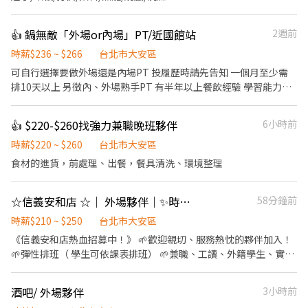
👍 鍋無敵「外場or內場」PT/近國館站
2週前
時薪$236 ~ $266
台北市大安區
可自行選擇要做外場還是內場PT 投履歷時請先告知 一個月至少需
排10天以上 另徵內、外場熟手PT 有半年以上餐飲經驗 學習能力
強、反應快、做事主動積極 時薪$246起（徵此職位請另外告知）
《外場PT工作》 ．擺設桌面用品餐具 ．幫客人帶位、送餐 ．環境
👍 $220-$260找強力兼職晚班夥伴
6小時前
清潔打掃 《內場PT工作》 ．食材清洗與分裝 ．餐點的擺盤出餐 ．
操作洗碗機洗餐具 「無經驗可，認真學一個月能學完」 「誠徵長期
時薪$220 ~ $260
台北市大安區
者（半年以上），做滿3個月再加薪」 《員工福利》 ．排整天班即
食材的進貨，前處理、出餐，餐具清洗、環境整理
有供ㄧ餐 ．不定期員工聚餐 ．零食櫃定期補充餅乾、飲料
☆信義安和店 ☆｜ 外場夥伴｜✨時薪210元起｜彈性排班
58分鐘前
時薪$210 ~ $250
台北市大安區
《信義安和店熱血招募中！》 🌱歡迎親切、服務熱忱的夥伴加入！
🌱彈性排班（ 學生可依課表排班） 🌱兼職、工讀、外籍學生、實習
生、兼職轉正 🌱無經驗可。入職會有親切小老師教育訓練。 💰《薪
資》 ▶時薪起薪：210元起 通過新人考核調整時薪220元起，最高
酒吧/ 外場夥伴
3小時前
可達✦時薪250元以上（含獎金）✦ ✦熱烈邀請積極、願意接受培訓