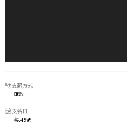
支薪方式
匯款
支薪日
每月5號