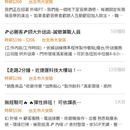
的好夥伴✦ 💁🏻‍♀️《工作內容》 ○顧客服務：帶位、收送餐、收銀、
時薪$200
台北市大安區
介紹等基本接待 ○準備餐盤、餐盒 ○簡易小菜備料與甜點飲料製作
我們正在招募 外場PT - 我們是一間地下室音樂酒吧， 每週固定有現
○完成主管交付事項 ○營業前後衛生、食安、環境安全執行與維護
場音樂的演出。 如果喜歡音樂喜歡跟人互動歡迎加入歐泫。 - 職
📍 工作地點：大安區信義安和捷運站 ⏰《可排班時段》 中班/晚班/
位：外場PT 時薪：200 - 外場夥伴的工作內容！ 負責接待顧客、帶
全天班 ➡︎月排班制，實際排班時段可以面談，依據情況彈性調整排
位點餐、餐飲上桌、環境整潔與現場氛圍維護。需具備良好應對能
🍕必勝客🍕師大外送店-誠徵兼職人員
5分鐘前
班。 🧚🏻‍♀️《福利》 ❖考核調薪（認真，用力給） ❖員工制服（暖時
力與服務態度，協助營業前場地準備、營業中顧客服務。 - / 英文不
尚） ❖免費供餐（只胖不瘦） ❖尾牙 ❖員購優惠 ❖春節店休 ❖不
錯有加分喔 / 彈性排班，讓工作與生活更好平衡 如果你對這份工作
時薪$196 ~ $206
台北市大安區
定時聚餐 ❖任職滿半年體檢費用補助 🧚🏽️《獎金》 ❖每月工時達成
有興趣，歡迎加入！
(工作內容/工作時段) 。依據訓練標準程序製作餐點;櫃台/外送服務
獎金300～1600元 ❖每月業績達成獎金，業績衝越高拿越多 ❖任職
(公司提 供外送車、門市環境清潔維護 。可於各班別中任選4-6小時
滿半年生日禮金 ❖春節紅包 ❖介紹獎金 -短期勿試-
彈性排班 〔薪資福利〕 基本時薪:$196"起" 津貼福利 外送津貼$10
元/14元/趟 考核:每通過一站別考核即可為自己加薪($2/時 值班津貼:
【走路2分鐘，近捷運科技大樓站！】星巴克興和門市，徵早、中、晚班PT
12分鐘前
每小時40元(晉升幹部後 健檢:任職滿一年起,公司提供年度健檢照顧
你 的健康 保險:除勞、健、勞退外,公司更為你投保團保 維護你的安
時薪$196
台北市大安區
全 員工用餐折扣:每月任職滿50小時,即享有乙次 員工折扣優惠85折
*銷售商品 *收銀作業 *加熱點心 *製作飲料 *清潔環境、廁所
簡訊,除了自用也能分享給親友共享 生日/節慶禮卷: 你生日我慶祝,生
日當月我們提供你品牌禮卷 讓生日更有溫度 你過節我共歡,重要節慶
無經驗可🔥 🔥彈性排班！ 可依課表排班！ 歡迎二度就業！
1天前
我們提供你福利禮券 好好與家人歡慶 你旅遊我贊助,每年職福會提供
你旅遊津貼好 好享受幸福人生 詳細工作時間於面試時告知
時薪$196
台北市大安區
💵 外場 🍴 顧客服務、電話接聽、收銀機操作、出餐 熟悉點餐系
統、環境打掃、帳款結清 🍕 內場 🍗 食材整理、依SOP烹調、餐具