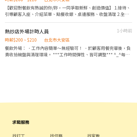
數據分析等專業知識 ▪升遷快速且制度完善，依努力及成果將有升
用餐優惠！ ▪不定期活動競賽獎金！ ▪一年4次考核及調薪！！！
【歡迎對餐飲有熱誠的你/妳，一同爭取新鮮、創造價值】 1.接待、
遷加薪的機會 ▪享有完善的福利制度，加班費為分鐘為單位計算，
▪加班費按每分鐘計算 ▪介紹親朋好友入職，期滿可獲得3,000～
引導顧客入座、介紹菜單、點餐收銀、桌邊服務、收盤清理 2.全方
重視員工的辛勤付出 ▪計畫拓展全台灣，讓更多人有機會品嚐美味
10,000元獎金！ ⭕企業魅力 ▪「以人為本」注重團隊合作及交流，
位工作技能-外場服務、內場餐點製作、出餐管理、確認出菜品質 3.
平價壽司，致力成為頂尖品牌 ⭕基本保障 ①加班費(以每分鐘為單
採納同仁的意見，提升參與感 ▪除學習到日本商業禮儀、衛生知識
外帶、外送平台顧客點餐服務 4.顧客關係經營 5.維持門市清整潔
位計算) ②勞保、健保、意外險 ③每月提撥勞工退休新制6% ④特休
及專業的烹飪技巧，還可接觸店鋪的經營管理，例如：成本控管及
熱炒店外場計時人員
1小時前
／年假按照勞基法規定 ⑤颱風天出勤津貼補助 ⑥員工店內用餐折扣
數據分析等專業知識 ▪升遷快速且制度完善，依努力及成果將有升
時薪$200 ~ $210
台北市大安區
⑦提供員工制服 ⑧任職一年後提供免費健檢
遷加薪的機會 ▪享有完善的福利制度，加班費為分鐘為單位計算，
餐飲外場： ．工作內容簡單～無經驗可！ ．於顧客用餐完畢後，負
重視員工的辛勤付出 ▪計畫拓展全台灣，讓更多人有機會品嚐美味
責收拾碗盤與清理環境。 ***工作時間彈性、皆可調整*** ^_^每日
平價壽司，致力成為頂尖品牌 ⭕基本保障 ①加班費(以每分鐘為單
供餐2次。 國定假日薪水雙倍
位計算) ②勞保、健保、意外險 ③每月提撥勞工退休新制6% ④特休
／年假按照勞基法規定 ⑤颱風天出勤津貼補助 ⑥員工店內用餐折扣
⑦提供員工制服 ⑧任職一年後提供免費健檢
求職服務
找打工
找任務
找家教