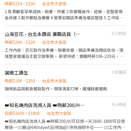
時薪$210 ~ $230
台北市大安區
1.負責顧客菜單諮詢、點餐、供餐 2.收銀機操作、結帳，並整理現
金收據 3.製作餐點及備餐 4.營業前開店準備及畢店整理 5.工作區域
和設備的清潔 6.工作場所環境清潔整理 7.定期盤點剩下的物料
山海豆花·台北永康店 兼職店員（長期）
5小時前
時薪$200 ~ $220
台北市大安區
工作內容：豆花製作及準備、點餐收銀、開店準備及閉店收拾、環
境整潔維護及主管交辦事務。 薪資待遇：兼職時薪196-220元，可
以雙週領。(2023年基本工資調整適用) 工作方式：輪班、排班制 福
利制度：勞健保、員工不定期聚餐、年資獎項 、員工制服等。 • •
誠徵工讀生
1分鐘前
• • • 「山海豆花」來自台東，發掘一位來自日本人童年記憶的味
道，承襲寄せ豆腐職人精神研製，以純水、國產黃豆與天然鹽滷，
時薪$196 ~ $250
台北市大安區
匯集一碗山海自然純粹的山海豆花！ Facebook：
咖啡飲品與輕食餐點製作，現場清潔打掃，櫃檯點餐服務.
https://www.facebook.com/MATA.TofuPudding Instagram：
https://www.instagram.com/mata_tofu_pudding/ 招募喜歡豆
👑知名燒肉店洗滌人員 👑時薪200/H/可日領一天1600-1800可日領周領~~✌🏻賴:@640tdywf(記得加@) 快快詢問卡位~~~~
9小時前
花、甜品的朋友，歡迎加入我們！ 【山海豆花 • 營業據點】 ■ 台
北永康街 / 台北市永康街63號 ■ 台中審計新村 / 台中市民生路368
日薪$1600 ~ $1800
台北市大安區
巷1弄6號 ■ 台南林百貨 / 台南市忠義路二段63號5樓 ■ 日本
👑知名燒肉店洗滌人員 👑時薪200/H/可日領一天1600-1800可日領
Decoration kitchen / 平日11:00-15:00、17:00-23:00土日祝
周領~~✌🏻賴:@640tdywf(記得加@) 快快詢問卡位~~~~ ✍🏼工作內容:
11:00-23:00 / 東京都渋谷区代々木2-2-1 小田急ホテル センチュリ