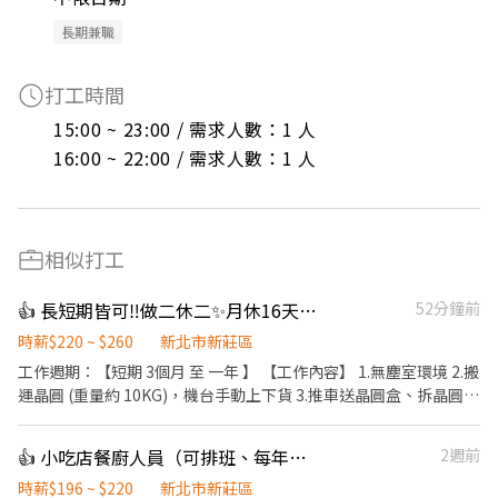
長期兼職
打工時間
15:00 ~ 23:00 / 需求人數：1 人

16:00 ~ 22:00 / 需求人數：1 人
相似打工
👍 長短期皆可‼️做二休二✨月休16天🔥晶圓搬運員 💥可短期2-3個月
52分鐘前
時薪$220 ~ $260
新北市新莊區
工作週期：【短期 3個月 至 一年 】 【工作內容】 1.無塵室環境 2.搬
運晶圓 (重量約 10KG)，機台手動上下貨 3.推車送晶圓盒、拆晶圓外
包裝 【工作時間】 做二休二 固定日班 / 夜班 日班 07:30 ~ 19:30 夜
班 19:30 -~07:30 【工作薪資】 日班薪資 34800 夜班薪資 41300 久
👍 小吃店餐廚人員（可排班、每年調薪）
2週前
任獎金(任期一年) : >> 整年度平均薪資 * 兩個月 另加 兩萬 / 五萬八
留任獎金 日/夜 (20000 / 58000) 年終獎金 日/夜 (69600 / 82600)
時薪$196 ~ $220
新北市新莊區