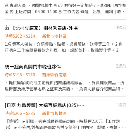
(分成4份每季發放一份) 《休假制度》 做二休二 固定日/夜班 (月休
🍜 專職人員 · 麵攤招募中 🍜 👉 做得好一定加薪 👉 滿3個月再加獎
15-16天) 【上班地點】 桃園市龜山區華亞五路2號 📩 【火速卡位應
金 ⏰ 上班時間：06:00-14:00 🍜 工作內容 煮麵｜出餐｜備料｜收攤
徵流程】 ➊ 點擊填寫廠商制式履歷（1分鐘完成，快速安排送
📍 我們要的人 ✔ 手腳快 ✔ 有責任感 ✔ 態度積極 ✔ 有麵攤經驗佳
審）： 👉https://reurl.cc/R2p0LG 🔒 【隱私防線】個資僅供廠商審
（加分） ⚠️ 節奏快，不適合混時間 🚫 愛遲到、滑手機 → 不適合 👉
👍 【北村豆腐家】樹林秀泰店-外場計時
4週前
核，敏感欄位（身分證/詳細地址）錄取前皆可先不填！ ➋加入留
缺人中！想賺錢就來 🍜 時薪人員 · 麵攤招募中 🍜 ．點餐結帳、送
言： 👉https://lin.ee/OBnhVN5 私訊留下 ⌜姓名+電話 +應徵半導
餐。 ．維持店內整潔。 ．煮麵、切小菜等等。 工作時段：10:30～
時薪$202 ~ $214
新北市樹林區
體大廠」💥
18:30、12:00～20:00、 20:00～22:00
1.負責客人帶位、介紹餐點、點餐、桌邊服務、送餐等工作。 2.進
行吧台工作站簡易餐飲之料理，如：調配飲料、甜點製作等。 3.於
客人用餐完畢後，負責收拾碗盤與清理環境。 4.完成其他分派的臨
時任務。
統一超商真開門市晚班夥伴
2週前
時薪$196 ~ $210
苗栗縣竹南鎮
．提供顧客詢問或主動提供諮商建議給顧客。 ．負責擺設商品、清
理櫥窗及維持營業地點之整潔及美觀。 ．負責向顧客介紹商品特
徵、品質與價格及示範操作方法，以協助顧客選擇。 ．負責在顧客
成交後之包裝、收款、交付商品、開發票或收據。 ．負責在當天結
[日商 丸亀製麵] 大遠百板橋店(025)-長期兼職夥伴/廚助/工讀生/彈性排班
1週前
束營業前，統計銷售情形、盤點貨品存量及撰寫當日業務報表。
時薪$206 ~ $235
新北市板橋區
【薪資】 ►到職一週完成通過職前訓練，時薪達210元 【工作說
明】 ►不分內/外場都是屬於合併型態的工作內容：製麵、煮麵、製