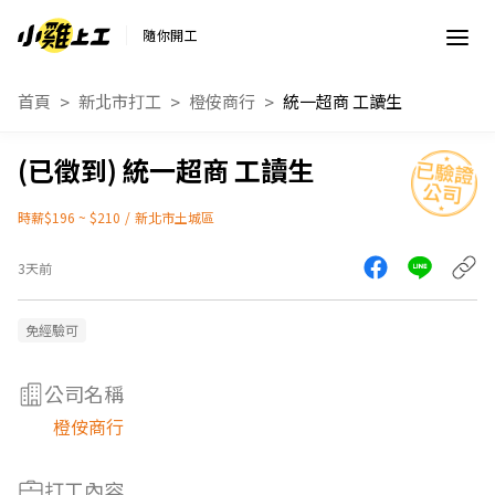
隨你開工
首頁
新北市打工
橙侒商行
統一超商 工讀生
統一超商 工讀生
時薪$196 ~ $210
/
新北市土城區
3天前
免經驗可
公司名稱
橙侒商行
打工內容