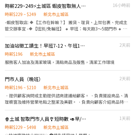
②ʟɪɴᴇ搜尋加入 ➤ @783qcndn ✍🏻以上加入留言 全名✚電話 附上 職
28號1樓 土城金安 - 智取店👉 新北市土城區金安街36號1樓 土城裕
貼、修繕補貼、推薦獎金
時薪229~249⚡土城區 蝦皮智取無人店PT🎈無經驗OK/固定班別
16小時前
缺標題截圖即可✍🏻 ③線上詢問或 ☎️來電諮詢 0908925603 白先生
生 - 智取店👉 新北市土城區裕生路28號1樓 🕐 早班08:00~13:30 晚
班18:30~22:30 ⸻ 加入賴立即詢問 https://lin.ee/Tmccugo
時薪$229 ~ $249
新北市土城區
📞:0968281855 ⚡名額有限，想做快卡位！
-蝦皮智取店: 🔶【工作在幹嘛？】 搬貨、理貨、上架包裹、完成主
管交辦事宜 -🔶【班別/免輪班】 🔸 早班：每天跑3～5間門市 🔸 晚
班：每天跑1～3間門市 - 🔶工作時間(通常上班時間2~4小時)： 🔸早
班：08:00～13:00 🔸晚班：18:30～22:30 一周至少配合4天,六日需
加油站徵工讀生！早班7-12、午班12-17、假日12/17、大夜班、假日班
2天前
要能配合排班~~~ - 🔶【智取店所需條件】 • 有駕照、有機車，需
要支援鄰近智取店 • 可搬重10~15KG 物流箱 • 若沒有機車的話可
時薪$196
新北市土城區
考慮蝦皮一般有人店應徵 - 🔶【時薪】:229~249 🔶【門店缺額】 新
服務客人加油及清潔玻璃，清點商品及販售，清潔工作環境
北市土城區延吉街26號與28號1樓 新北市土城區金安街36號1樓 新
北市土城區裕生路28號1樓 - 🔸【依法投保】❶勞保。❷團保。❸勞
門市人員（晚班）
2天前
退。 🔸【其他福利】❶油資補貼。❷推薦獎金 - 👇👇快速應徵通道👇
👇 🔜請加入專員窗口 : https://lin.ee/sSSCigY 加入後留言:姓名/電
時薪$196 ~ $210
新北市土城區
話/找威利 安排面試 蝦皮(地區) ⛔無抽成無費用✊其他職缺也可詢問
．提供顧客詢問或主動提供諮商建議給顧客。 ．負責擺設商品、清
👌安心就業免煩惱
理櫥窗及維持營業地點之整潔及美觀。 ．負責向顧客介紹商品特
徵、品質與價格及示範操作方法，以協助顧客選擇。 ．負責在顧客
成交後之包裝、收款、交付商品、開發票或收據。 ．負責在當天結
🍿土城 智取門市人員🎐短時數 🥑早/晚班
1天前
束營業前，統計銷售情形、盤點貨品存量及撰寫當日業務報表。
時薪$229 ~ $498
新北市土城區