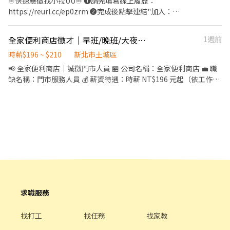
♾️快速應徵找小拉UU♾️ ❶請先填寫線上履歷：
https://reurl.cc/ep0zrm ❷完成後點擊連結"加入：
https://lin.ee/IUNhL0k ❸加入後請留言【姓名/電話/應徵蝦皮】
॰ॱꕤ*｡ﾟ॰ॱꕤ*｡ﾟ॰ॱꕤ*｡ﾟ॰ॱꕤ*｡ﾟ॰ॱꕤ*｡ﾟ ◆工作內容 📦 包裹收寄、搬
全家便利商店徵才｜早班/晚班/大夜班/表現優異可晉升店長
1週前
運、盤點、理貨、上架 🧹 維持門市環境及清潔 🏃‍♂️ 單日需跑點 1～5
間門市 🔄 配合蝦皮店到店工作內容及鄰近有人店支援 💡 提供完整
時薪$196 ~ $210
新北市土城區
教育訓練＋店面實習，新手也OK！ ◆上班時間&薪資 💰時薪229 晚
📢 全家便利商店｜誠徵門市人員 🏪 公司名稱：全家便利商店 💼 職
班另有獎金+20=時薪249 ⏰ 時段： 早班：07:30-12:30、08:30-
缺名稱：門市服務人員 💰 薪資待遇：時薪 NT$196 元起（依工作能
13:30 👉 彈性排班 2～5 小時，視情況需加班 晚班：17:30-23:30、
力與表現調整） 📍 工作地點：新北市土城區 🕒 工作時段（可依需
18:30-23:30、17:30-22:30 👉 彈性排班 2～6小時，視情況需加班 .
求安排） * 早班：07:00－15:00 * 晚班：15:00－23:00 * 大夜班：
📅 一週至少給班 4 天（假日需能配合） ⚠️ 需配合加班，搬運重物
23:00－07:00 📝 工作內容 * 收銀結帳與顧客服務 * 商品補貨、陳列
（約 15 公斤） - ◆上班地點 主要門市(需跑鄰近智取門市) 土城延吉
整理 * 店內環境清潔維護 * 咖啡、飲品及鮮食製作 * 其他門市營運
- 智取店 新北市土城區延吉街26號與28號1樓 土城金安 - 智取店 新
相關工作 ✨ 我們希望你 * 有責任感、守時 * 親切有服務熱忱 * 無經
北市土城區金安街36號1樓 土城裕生 - 智取店 新北市土城區裕生路
驗可，提供完整教育訓練 * 歡迎學生、二度就業、兼職人員加入 📞
28號1樓 ॰ॱꕤ*｡ﾟ॰ॱꕤ*｡ﾟ॰ॱꕤ*｡ﾟ॰ॱꕤ*｡ﾟ॰ॱꕤ*｡ﾟ 🎯員工福利 🛡️ 勞保、
聯絡電話：0989-097-550 歡迎來電或傳訊預約面試，期待你的加
團保、勞退：保障你的未來與安全！ ⛽ 油資/修繕補貼：車子🛵有保
入！
障，油資與維修費享 10% 補貼！ 🫰🏻 推薦獎金：成功推薦朋友加
入，可享 600 元推薦獎金！ 🏅 國定假日加倍奉還：雙倍時薪工作更
求職服務
有動力！ ⚠️缺額變化快速，先搶先贏~
找打工
找任務
找家教