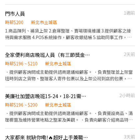
作高湯、洗切食材備料、炸天婦羅、包飯糰、收銀結帳、洗碗、收
拾餐具、環境清潔..等 【工作時間】 ►彈性排班08:30-23:00（面試
門市人員
1週前
時請於主管確認排班時間） 【薪資福利】 1. 提供員工餐 2. 國定假日
雙倍薪 3. 提供優秀同仁績效獎金 4. 久任獎金 5. 生日禮卷 6. 滿年資
時薪$200
新北市土城區
享特休假 7.福委會福利補助 ★★多項福利歡迎您加入我們★★ 多項
1.商品陳列、補貨上架 2.倉庫整理、賣場環境維護 3.提供顧客之接
福利歡迎您加入我們 總是提供好吃日式餐飲的公司 台灣東利多(丸
待與需求服務 4.POS系統操作，顧客收銀結帳 5.協助同事工作，完
亀製麵)
成主管交辦事項 6.依分店營運狀況配合排班
全家便利商店晚班人員（有三節獎金、歡迎學生打工
2天前
時薪$196 ~ $210
新北市土城區
．提供顧客詢問或主動提供諮商建議給顧客。 ．負責整理並上架當
班時到店之貨物、整理客人寄件包裹以及上架公司到店的包裹，維
持營業地點之整潔及美觀。 ．負責向顧客介紹商品與價格，以協助
顧客選擇。 ．負責在顧客成交後之包裝、收款、交付商品、開發票
美廉社加盟店晚班15-24，18-21需有超商超市經驗，備車
2小時前
或收據。 ·負責或協助商品訂購事宜 ·協助團購取貨事宜 ．負責在
當班結束後統計以及結算帳務、盤點貨品存量及補充賣場貨物。 PS.
時薪$196 ~ $200
新北市土城區
店內有養店🐱 有勞健保、三節獎金、團體保險 有經驗可在調整薪水
．提供顧客詢問或主動提供諮商建議給顧客。 ．負責擺設商品、清
理櫥窗及維持營業地點之整潔及美觀。 ．負責向顧客介紹商品特
徵、品質與價格及示範操作方法，以協助顧客選擇。 ．負責在顧客
成交後之包裝、收款、交付商品、開發票或收據。 ．負責在當天結
大家都來 就缺你嘞!🔥超好上手兼職爆款‼️高時薪💰可預支｜土城區
3天前
束營業前，統計銷售情形、盤點貨品存量及撰寫當日業務報表。