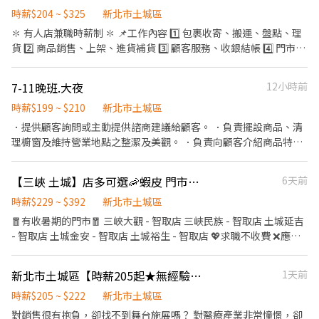
時薪$204 ~ $325
新北市土城區
✽ 有人店兼職時薪制 ✽ 📌工作內容 1️⃣ 包裹收寄、搬運、盤點、理
貨 2️⃣ 商品銷售、上架、進貨補貨 3️⃣ 顧客服務、收銀結帳 4️⃣ 門市環
境整理與清潔維護 ✔ 可配合調店、支援佳 ✔ 提供完整教育訓練及店
面實習 🕒工作時間 固定早／晚班（免輪班） 🔸早班 10:30-17:00
7-11晚班.大夜
12小時前
11:00-17:30 （主要以6小時班別為主） 🔸晚班 16:15／18:45－
22:45 📍需配合週一至週日排班 📍一週至少可配合4天 📍兩週排班一
時薪$199 ~ $210
新北市土城區
次 📍無法只固定單一時段 💰薪資待遇 時薪 $196～236 （含區域津
．提供顧客詢問或主動提供諮商建議給顧客。 ．負責擺設商品、清
貼／班別津貼／夜班津貼）
理櫥窗及維持營業地點之整潔及美觀。 ．負責向顧客介紹商品特
━━━━━━━━━━━━━━━━━━ ✽ 智取店兼職時薪制 ✽
徵、品質與價格及示範操作方法，以協助顧客選擇。 ．負責在顧客
📌工作內容 1️⃣ 包裹收寄、搬運 2️⃣ 門市環境整理與清潔維護 3️⃣ 配合
成交後之包裝、收款、交付商品、開發票或收據。 ．負責在當天結
【三峽 土城】店多可選🦐蝦皮 門市人員🎉理貨上架收銀超簡單🙌🏻歡迎兼職打工
6天前
單日跑點支援鄰近門市 4️⃣ 主管交辦事項 ✔ 提供完整教育訓練及店
束營業前，統計銷售情形、盤點貨品存量及撰寫當日業務報表。
面實習 ✔ 需具備機車駕照與機車 🕒工作時間 🔸早班 07:00／08:30
時薪$229 ~ $392
新北市土城區
－12:30／13:30 🔸晚班 17:30／18:30－23:30 🔸全天班 08:30－
🧧有收暑期的門市🧧 三峽大觀 - 智取店 三峽民族 - 智取店 土城延吉
17:00 📍固定班別（免輪班） 📍一週至少可配合4天 📍假日需可配合
- 智取店 土城金安 - 智取店 土城裕生 - 智取店 💖求職不收費 ❌應徵
排班 📍需能接受臨時性加班 💰薪資待遇 時薪 $209～259 （含區域
人數眾多請勿直接到現場應徵，一律採視訊面試 ✅免經驗✅彈性排
津貼／交通津貼／班別津貼／夜班津貼）
班✅國定假日上班雙倍薪 💼工作內容 ▶一般門店(有人店) ①負責包
━━━━━━━━━━━━━━━━━━ ✅ 無經驗可 ✅ 學生／二度
新北市土城區【時薪205起★無經驗可★福利優】_門市兼職、實習
1天前
裹收寄、搬運、盤點、理貨等 ②提供顧客接待、收銀結帳等服務 ③
就業可 ✅ 長期兼職佳 ✅ 工作穩定、福利完善 📩 歡迎私訊了解工作
維持門市作業區環境、清潔維護作業 ④配合調店、支援 ▶智取店
時薪$205 ~ $222
新北市土城區
地點與缺額！ ---------------------------------\ 土城延吉 - 智取店
(無人店) ①負責包裹收寄、搬運、盤點、理貨等 ②維持門市作業區
對銷售很有抱負，卻找不到舞台施展嗎？ 對醫療產業非常憧憬，卻
新北市土城區延吉街26號與28號1樓 土城明德店 新北市土城區明德