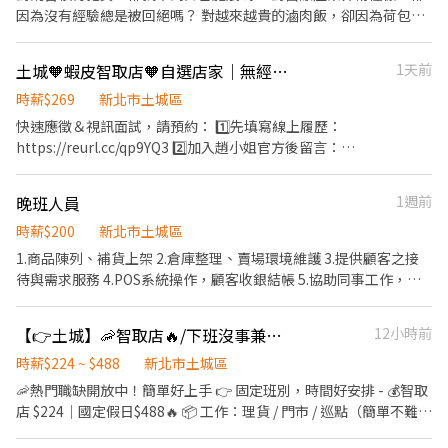
環境、清潔維護作業 ③智取店為無人商店，有單日跑點需求(單日跑
因為沒有經驗總是被回絕嗎？ 對越來越貴的滷肉飯，卻因為荷包縮
路一段309號1樓 土城中正店 新北市土城區中正路67巷20號1樓 土
點2-5間門市) ④配合調店、支援 『以上都提供完善教育訓練及店面
水不敢加顆蛋嗎？ 想要一份既能幫助別人，又能學習超實用的健康
城立仁店 新北市土城區立仁街6號1樓 土城金安 - 智取店 新北市土城
實習』 ⏱工作時間 ▶一般門店(有人店) 早班：10:30-17:30 晚班：
管理知識的工作嗎？ 我們在找你/妳！！ 起薪205，通過考核調薪
區金安街36號1樓 土城學府店 新北市土城區學府路一段91號1樓 土
土城🧡蝦皮智取店🧡自選店家｜無經驗可｜快速報到
1天前
16:15-22:45、18:45-22:45 (固定班別,晚班一週要有2天配合16:15
【210起】，每月額外另享月獎金！ ●高於連鎖界的時薪 ●促進成
城裕生 - 智取店 新北市土城區裕生路28號1樓
上班) ▶智取店(無人店) 早班：07:00-12:30 晚班：18:30-22:30 夜
長的教育訓練 ●舒適的就業環境 ●豐厚的各類獎金，兼職也享三節
時薪$269
新北市土城區
班：23:30-03:30 假日班早班：07:00-12:00 假日班晚班：17:30-
●透明的升遷制度，轉正年資可累計 【工作內容】 （1）門市產品
快速應徵＆視訊面試，請預約： 1️⃣先填寫線上履歷：
23:30 (固定班別,早班時段可微調) 💰薪資 ▶一般門店(有人店) 時薪
銷售、顧客服務 （2）專業衛教諮詢、學習醫療相關知識 （3）醫療
https://reurl.cc/qp9YQ3 2️⃣加入趙小姐官方後留言：
$216 ▶智取店(無人店) 三峽時薪 $224 土城時薪 $229 (智取店晚班
產品銷售及陳列 （4）每月排班需100小時以上、平假日皆需輪班 請
https://lin.ee/Y0jPj9A3 （ID：@359keqlq） 留言>>>>姓名/電話
額外獎金每小時 +20元) (智取店夜班額外獎金每小時 +40元) 🎉排班
立即按下【我要應徵】！！
＋截圖職缺 ⸻⸻⸻⸻⸻⸻⸻⸻ ✅
方式 一週至少排班四天（需含至少一天六或日） 📌上班地點 三峽區
晚班人員
1週前
工作內容： 1. 包裹收寄、搬運、盤點、理貨、上架等 2. 維持門市作
三峽國光 - 智取店：新北市三峽區國光街81巷3之2號 三峽大觀 - 智
業區環境、清潔維護作業 3. 智取店為無人商店，有單日跑點1-5間
時薪$200
新北市土城區
取店：新北市三峽區大觀路24號 三峽民族 - 智取店：新北市三峽區
門市 4. 須配合蝦皮店到店工作內容調整 5. 須配合鄰近有人店門市支
1.商品陳列、補貨上架 2.倉庫整理、賣場環境維護 3.提供顧客之接
民族街12號 三峽永安 - 智取店：新北市三峽區永安街94號 土城區
援 ✅工作時間： 早班：07:00~08:30起班-13:30 晚班：17:30~18:30
待與需求服務 4.POS系統操作，顧客收銀結帳 5.協助同事工作，完
土城延吉 - 智取店：新北市土城區延吉街26號 土城明德店：新北市
起班-23:30 夜班： 23:30–03:30 (彈性排班2-6小時視情況加班) ＊假
成主管交辦事項 6.依分店營運狀況配合排班
土城區明德路一段309號 土城中正店：新北市土城區中正路67巷20
日早班07:00-12:00 / 假日晚班 17:30-23:30 ✅工作待遇： 日班時薪
號 土城立仁店：新北市土城區立仁街6號 土城金安 - 智取店：新北
【👉土城】🦐智取店🔥/下班沒事兼職首選／幫自己加薪💰💰
12小時前
=$229 晚班另有獎金+20=時薪$249 夜班$269 ✅工作地點：(可自選
市土城區金安街36號 土城學府店：新北市土城區學府路一段91號 土
店點) 土城延吉 - 智取店 新北市土城區延吉街26號與28號1樓 土城金
時薪$224 ~ $488
新北市土城區
城學成 - 智取店：新北市土城區學成路99巷11號 土城裕生 - 智取
安 - 智取店 新北市土城區金安街36號1樓 土城裕生 - 智取店 新北市
店：新北市土城區裕生路28號 (以上門店缺額有限，可應徵多間店
🦐熱門職缺開放中！簡單好上手 👉 固定班別，時間好安排 - 💰智取
土城區裕生路28號1樓 夜班 土城裕生 - 智取店 新北市土城區裕生路
唷) 💖因應徵人多缺額異動快,如未看到想應徵的門店歡迎詢問💖 📜
店 $224｜國定假日$488🔥 📦 工作：理貨 / 門市 / 巡點（簡單不難）
28號1樓 ☑️需有機車&駕照 ☑️至少配合四個月以上 💡皆會提供完整
應徵方式📜 ①應徵預約請點選右方加入 ➤ https://lin.ee/beutrIB
⸻ 智取店： 土城延吉 - 智取店👉 新北市土城區延吉街26號與
教育訓練＋店面實習，新手也OK！💡 💡員工福利：享汽機車油資補