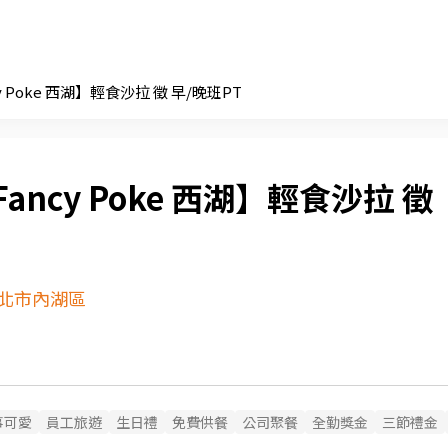
y Poke 西湖】輕食沙拉 徵 早/晚班PT
ancy Poke 西湖】輕食沙拉 徵
北市內湖區
事可愛
員工旅遊
生日禮
免費供餐
公司聚餐
全勤獎金
三節禮金