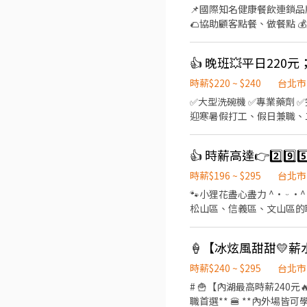
📌國際知名健康餐飲連鎖品牌S
🌮協助顧客點餐、做餐點 💰盤點庫存、收銀結帳
⭕️可轉正、儲備幹部 🚙上班地點，可多方選擇 我們有不同分店可滿足你的工作需求！ 🕗多種不同時段，方便安排 ☝️歡迎二度就
業或兼職斜槓 趕快
時薪$220 ~ $240
台北市
✅️大型洗碗機 ✅️專業藥劑 ✅️完整SOP 💯無經驗也
迎寒暑假打工、假日兼職、二度就
容 ▪內場 餐具清洗、餐具收納、環境整理整頓、環境清潔 
薪！！ ▪加班費5分鐘為單位精準計算 ⭕企業魅力 ▪「以人為本」注重團隊合作及交流，
👍 時薪高達👉2️⃣9
習到日本商業禮儀、衛生知
且制度完善，依努力及成果
時薪$196 ~ $295
台北市
畫拓展全台灣，讓更多人有機會品嚐美味平價壽司，
🐾小狸花盡心盡力 ^• ᵕ •^ ੭ ^⦁⩊⦁^ ੭為你的工作卯足全力🐈‍⬛ 👉如果你想找：士林區、內湖區、大安區、中山區、中正區、
保、意外險 ③每月提撥勞工
松山區、信義區、文山區的職缺請繼續
制服 ⑧任職一年後提供免
⊹˚. 🍎 顧客服務 🍌 炸物製餐 🍑 廚
班：07:00 - 14:00 🌙
店 .˚⊹ ⁺‧ 【薪資制度】 ‧⁺ ⊹˚. 💰 在上述時段內，時薪為 $ 225 ~ 240 🪙 若非以上時段，時薪為 $ 196 💰 過00:00 + $ 55 夜班津貼
.˚⊹ ⁺‧ 【 休假制度】 ‧⁺ ⊹
時薪$240 ~ $295
台北市
點】 ‧⁺ ⊹˚. 👉士林區 台北士林店📍台北市士
# 🍟【內湖最高時薪240元
北舊宗二店📍台北市內湖區舊宗路一段275號 👉大安區 羅斯福店📍台北市大
職首選** 🍔 **內外場皆