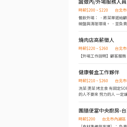
誠徵內/外場服務人員
時薪$200 ~ $220
台北市
餐飲外場： ．將菜單遞給
碗盤與清理環境。 ．並負責
境、設備和餐具。
燒肉店高薪徵人
時薪$220 ~ $260
台北市
健康餐盒工作夥伴
時薪$210 ~ $260
台北市
洗菜 燙菜 烤主食 有固定SOP好做事 餐期 協助點餐 製作餐點 收店前 環境整理 升遷制度完善 每年考核加薪 歡迎想領高薪的你 懶
的人不要來 努力的人 一定
時薪$200
台北市內湖區
［食材準備與烹調］： 負