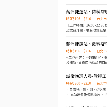
和平東路三段406巷8號 台北
堡、薯條等餐點製作 ✅ 環
台北長春店📍台北市中山區長春路172
## 💰 薪資待遇 🔥 尖峰時段
區林森南路1號 台北濟南店
葫洲捷運站、飲料店
━━━━━━━━━━━━━━━
園路30-1號 台北南昌店📍台北市中正區南昌路一段149號 
最高 800 元（短期除外） 
時薪$196 ~ $216
台北市
📍台北市松山區民權東路三
時段 🌞 早班｜11:00－14:
［工作時間］16:00-22:30 排班制、無固定休假日 ［工作内容］ 
段57號 👉信義區 忠孝四店📍台北市信義區忠孝東路五段522號 台北101店📍台北市信義區市府路45號 台北夢廣場店📍台北市信
樓 臺北市內湖區舊宗路一段2
及飲品介紹、櫃台收銀結帳 👍簡單的內
義區松高路11號 👉文山區 台北興隆店📍台北市文山區興隆路三段54號 台北指南店📍台北市文山區指南路二段67號 台北木新店
作 ✔ 可完成職前體檢 ━━
暑期、短期勿試 
📍台北市文山區木新路三段174號 台北動物園三
https://reurl.cc/zY8O
團保 ⛽ 汽機車油資補貼 🔧 汽機車修繕補
專員＋內湖尖峰** 收到後
葫洲捷運站、飲料店
☝️ 點選【立即應徵】我會速度回覆
積餐飲實戰經驗？ **現在
繫上～ 若想參考其他職缺，可以到我的Threads，看更多更多的職缺喔♬ My Threads：tsaipei_ruby https://reurl.cc/7b2vad
時薪$196 ~ $216
台北市
安排。
別害羞❌別害怕❌找工作聯
⭐️工作内容： -接待顧客
及補貨 -負責店內飲品的自配送服務，確保飲品安
有時間觀念，能準時上班 -有責
營業時間10:00-22:30
誠徵晚班人員-歡迎
時薪$200 ~ $210
台北市
．負責洗、剝、削、切各種
· 協助出餐及餐點撤收 ·