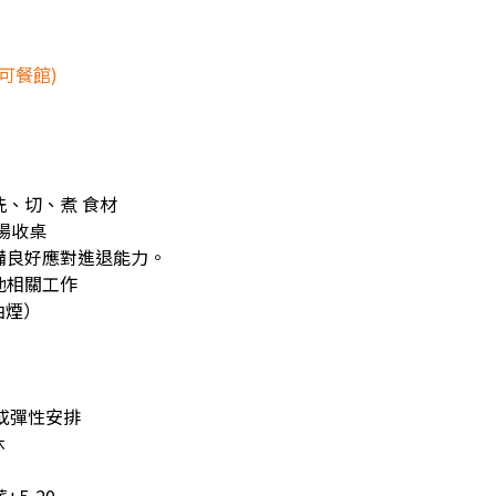
波可餐館)
洗、切、煮 食材
外場收桌
具備良好應對進退能力。
其他相關工作
油煙）
或彈性安排
休