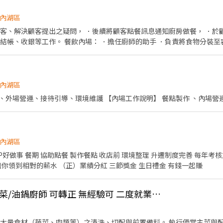
內湖區
顧客、解決顧客提出之疑問， ．後續將顧客點餐訊息通知廚房做餐， ．於
結帳、收銀等工作。 餐飲內場： ．擔任廚師的助手 ．負責將食物分裝至
內湖區
【外場工作說明】顧客服務、外場營運、接待引導、環境維護 【內場工作說明】 餐點
內湖區
讓你領到相對的薪水 （正）業績分紅 三節獎金 生日禮金 有錢一起賺
團膳便當中央廚房-台菜/油鍋廚師 可轉正 無經驗可 二度就業外籍人士歡迎
責大量食材（蔬菜、肉類等）之清洗、切配與前置備料。 執行便當主菜與