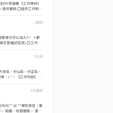
 《工作單純》
1週前
確認班表) ⭕工作內
5天前
分析等專業知識 ▪升遷快速
，重視員工的辛勤付出 ▪計
工店內用餐折扣 ⑦提供員工
 ‧⁺
不同，應徵時請告知我要應徵哪一區或哪間
6分鐘前
 ⁺‧ 【上班地
0元** 📅 **彈性排班｜兼
 ✅ 點餐、收銀服務 ✅ 漢