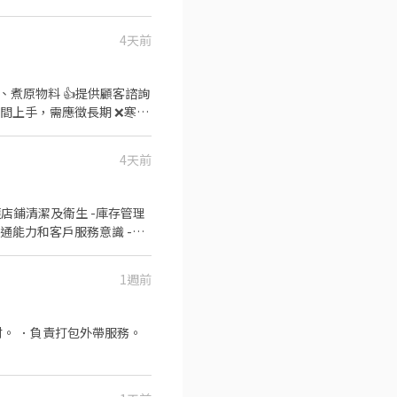
286號 👉中山區
━━━━━━━━━━━━━
小時 55 元夜班津貼**
台北公園店📍台北市中正區公
4天前
修繕補貼 10% 🩺 體檢補助
━━━━━━━ ## 🕒 排班
店📍台北市松山區南京東路四
** 台北市內湖區內湖路一段283號1
日排班 ✔ 願意配合內、外場工
 填寫履歷 👉
* ③ 傳送： **姓名＋電話＋Mini
✨ 想多一份收入？ ✨ 想累
4天前
留言「姓名＋電話＋截圖職缺」就能聯
要應徵」！收到履歷會立即聯繫
護店鋪清潔及衛生 -庫存管理
工作時間： -
1週前
。 ．負責打包外帶服務。