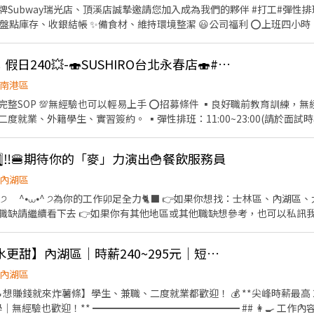
ubway瑞光店、頂溪店誠摯邀請您加入成為我們的夥伴 #打工#彈性排班#升等儲備
 ✨備食材、維持環境整潔 😃公司福利 ⭕️上班四小時，提供餐點 ⭕️提供工作制服
與我們聯繫，期待你加入！
👍 晚班💥平日220元；假日240💥-🍣SUSHIRO台北永春店🍣#待遇佳
南港區
可以輕易上手 ⭕招募條件 ▪良好職前教育訓練，無經驗者也可以加入!!！ ▪歡
業、外籍學生、實習簽約。 ▪彈性排班：11:00~23:00(請於面試時與主管
⭕獎金福利 ▪生日禮券 ▪不定期活動競賽獎金 ▪一年4次考核及調
採納同仁的意見，提升參與感 ▪除學
️⃣5️⃣‼️🍔期待你的「麥」力演出🍟餐飲服務員
識及專業的烹飪技巧，還可接觸店鋪的經營管理，例如：成本控管及數據
將有升遷加薪的機會 ▪享有完善的福利制度，加班費為5分鐘為單位計算
內湖區
致力成為頂尖品牌 ⭕基本保障 ①加班費(以5分鐘為單位計算) ②勞保、健
退休新制6% ④特休／年假按照勞基法規定 ⑤颱風天出勤津貼補助 ⑥員
看下去 👉如果你有其他地區或其他職缺想參考，也可以私訊我唷 .˚⊹ ⁺‧ 【工作內容】
費健檢
具、環境清潔維護 🫐 主管交辦事宜 🍉 內外場都會接觸唷 .˚⊹ ⁺‧ 【工作時間】 ‧⁺ ⊹˚. ☀️ 早
 晚班：16:00 - 23:00 ⭐ 夜班：21:00 - 02:00 ⚠️每間店有缺的時段
🍦【冰炫風甜甜💛薪水更甜】內湖區｜時薪240~295元｜短時數
˚. 📌 採排休制（無固定休） 🗓️ 周一至週日皆需排班 🚫 周六、周日可排休不可固定休 .˚⊹
內湖區
林區中山北路五段602號 👉內湖區 台北西湖店📍台北市內湖區內湖路一段283號 台
🔥想賺錢就來炸薯條】學生、兼職、二度就業都歡迎！ 💰 **尖峰時薪最高 24
安區羅斯福路二段45號 台北麟光店📍台北市大安區
可學｜無經驗也歡迎！** ━━━━━━━━━━━━━━━ ## 👩‍🍳 工作內容