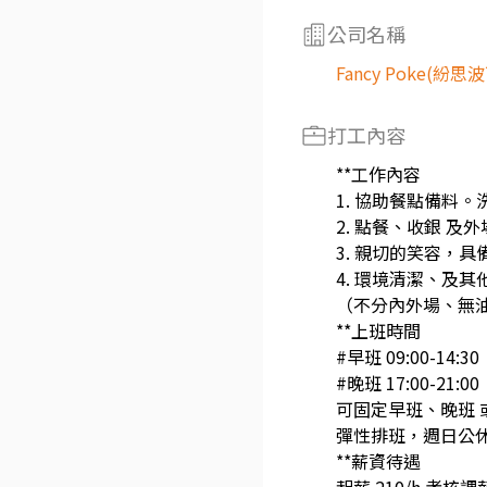
公司名稱
Fancy Poke(紛思
打工內容
**工作內容
1. 協助餐點備料。
2. 點餐、收銀 及
3. 親切的笑容，
4. 環境清潔、及
（不分內外場、無
**上班時間
#早班 09:00-14:30
#晚班 17:00-21:00
可固定早班、晚班 
彈性排班，週日公
**薪資待遇