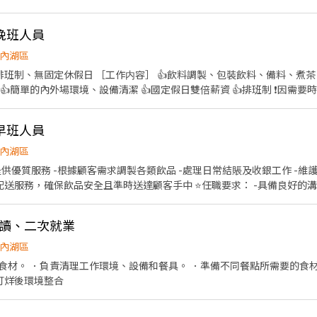
復興二店📍台北市大安區復興南路二段273號 台北光復店📍台北市大安區光復南路
境清潔與餐具整理 ✨ 內、外場都會接觸，完整培訓，不怕沒經驗！ ━━
號 台北南京五店📍台北市中山區南京東路三段210之1號 👉中正區 林森二店📍台北市中正
：**時薪 240元** 💵 一般時段：**時薪 196 元** 🌙 00:00 後另享 **每
📍台北市中正區濟南路二段66號 台北館前店📍台北市中正區館前路8號 
晚班人員
 ## 🎁 福利超有感 🍔 員工餐點半價 🎌 國定假日薪資雙倍 🛵 油資／
👉松山區 台北民生店📍台北市松山區民生東路三段135號 台北民權店
🎉 推薦獎金 600 元 🛡️ 勞保、健保、團保、勞退完整保障 ━━━━━━━━
內湖區
段128號 台北南京二店📍台北市松山區南京東路五段162號 台北南京六
00 🌆 晚班｜17:00－21:00 🌆 小夜班｜22:00－01:00 📍 **工作地點
飲料調製、包裝飲料、備料、煮茶、煮原物料 👍提供顧客諮詢
75號 ━━━━━━━━━━━━━━━ ## ✅ 我們希望你 ✔ 可配合假
外場環境、設備清潔 👍國定假日雙倍薪資 👍排班制 ❗️因需要時間上手，需應徵長期 ❌寒、
━━━━━━━━━━━━━ ## 📲 應徵方式（採書審，請勿直接到店） ①
#長期#計時#早班#時薪#晚班#彈性調整
店📍台北市文山區新光路二段30號 .˚⊹ ⁺‧ 【超級亮點】 ‧⁺ ⊹˚. 💼 勞保・勞退・
e7 ② 加入官方 LIN 👉 https://reurl.cc/lNxbvE 或搜尋 **@440mente*
貼 🤝 推薦好友獎金 $600/人 📆 國定假日上班享雙倍薪資💥 .˚⊹ ⁺‧ 【 想聯繫我】 ‧⁺ ⊹˚.
將盡快安排後續流程！ ━━━━━━━━━━━━━━━ ✨ 想找穩定兼職？ 
早班人員
你！ ✌️ 或加入 🅻🅸🅽🅴：https://lin.ee/8rsUSDv 🤟 
投遞履歷，最快安排面試！** 🚀 • 📌 請確認有意願應徵，再按下「我
內湖區
繫我⭕
，提供優質服務 -根據顧客需求調製各類飲品 -處理日常結賬及收銀工作 -維
全且準時送達顧客手中 ⭐️任職要求： -具備良好的溝通能力和客戶服務意識 -具
任心，能夠適應快速工作的環境 -具備團隊合作精神 -具備有效的機車駕駛執照優 ⭐️
輪班 -能夠接受輪班及節假日工作
工讀、二次就業
內湖區
食材。 ．負責清理工作環境、設備和餐具。 ．準備不同餐點所需要的食材
 打烊後環境整合