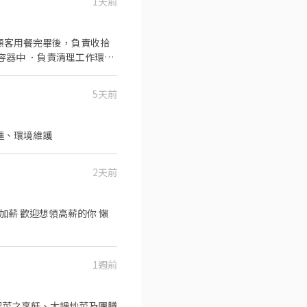
1天前
顧客用餐完畢後，負責收拾
容器中 ．負責清理工作環
5天前
製作 、內場營運、環境維護
2天前
1週前
配菜之烹飪、大鍋炒菜及團膳