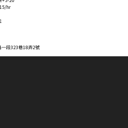
+5-20
/hr
佳
段323巷18弄2號