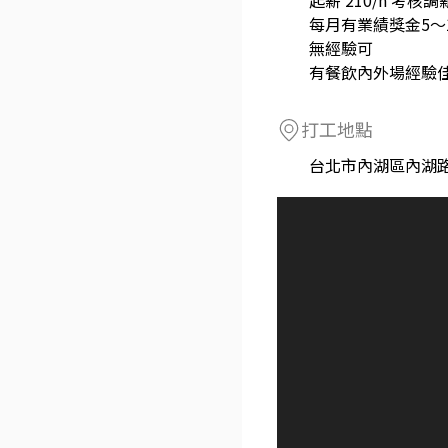
起薪 210/h 考核調薪
每月有業績獎金5～15
無經驗可
有餐飲內外場經驗
打工地點
台北市內湖區內湖路一