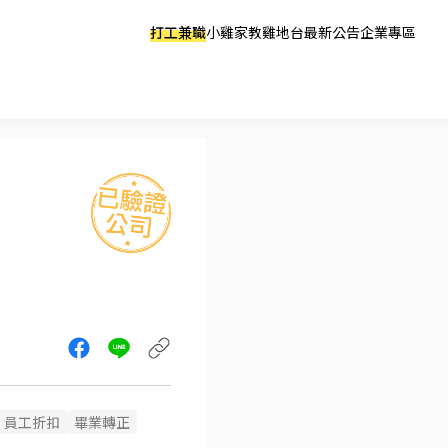
打工兼職
小雞家教
雞地台
最新公告
企業專區
員工折扣
畢業轉正