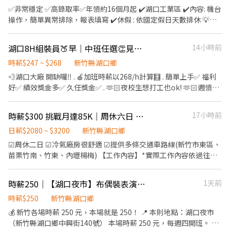
0955028592 周’s 諮詢報名 ➡️更多工作加入群組
✅非常穩定 ✅高錄取率✅年領約16個月起 ✔️湖口工業區 ✔️內容: 機台
▬▬▬ ➡工作諮詢／報名面試 ➡請找：呂’r Neo ➡請加官方賴：
https://reurl.cc/1KVb8V
操作，簡單異常排除，報表填寫 ✔️休假 : 依國定假日天數排休 💡夜
@pg17888（含@） ➡快速應徵連結：https://lin.ee/rZxvxQW ⭐
班: ( 19: 40 - 07: 4 0 ) 🔥不用輪班，固定班 ▶️夜班$52,000~$61,000
請加入好友，截圖職缺傳給我，填寫「姓名+電話」基本資料⭐ ❌不
✔️獎金多多 快速諮詢回覆 賴0977168631
抽成❌免服務費⭕️專業媒合安心面試
湖口8H組裝員🍑早｜中班任選👏見紅休、週領9千🤲不輪班/夜校生可
14小時前
時薪$247 ~ $268
新竹縣湖口鄉
💨湖口大廠 開缺囉‼️ . 🍎加班時薪以268/h計算🧮 . 簡單上手✅ 福利
好✅ 績效獎金多✅ 久任獎金✅ . 🫶🏻夜校生想打工也ok! 🫶🏻週領高
達9000🆙 . 📍湖口工業區 . ⏰日班：07:00-16:00 薪約💲：39000以
上～加班另計🤲 ⏰中班：17:00-02:00 薪約💲：43500以上～加班另
時薪$300 挑戰月達85K｜周休六日 冷氣廠房 免費交通車
17小時前
計🤲 . 歡迎詢問應徵❤️ 𝑳𝒊𝒏𝒆 𝒊𝒅📬 @199eevaz 《截圖職缺 快速應
徵》 來電：0916-005-402 周小姐
日薪$2080 ~ $3200
新竹縣湖口鄉
☑周休二日 ☑冷氣廠房很舒適 ☑提供多條交通車路線(新竹市東區、
苗栗竹南、竹東、內壢楊梅) 【工作內容】*實際工作內容依過往工
作經驗及技能由主管分配 ▸成品/半成品組裝：組裝、包裝、目檢、
測試、鎖螺絲。 ▸SMT：產線生產管理、SMT操機、英文介面、備
時薪250｜【湖口夜市】布偶裝表演｜自主報班・無經驗可
1天前
料 ▸維修物料：解鎖螺絲/清潔散熱膏、上下物料、掃二維碼分類、
電子顯微鏡目檢、元件清潔、GPU/CPU 除錫除膠 【工作地點】新
時薪$250
新竹縣湖口鄉
竹縣湖口鄉工業三路/光復北路 【工作時間】日班：08:00-17:00 ｜
💰 新竹各場時薪 250 元，本場就是 250！ 📍 本則地點：湖口夜市
夜班：20:00-05:00 周休六日 【薪資待遇】 ▸日班：260/H 休六日
（新竹縣湖口鄉中興街140號） 本場時薪 250 元，每週四開班。 ※