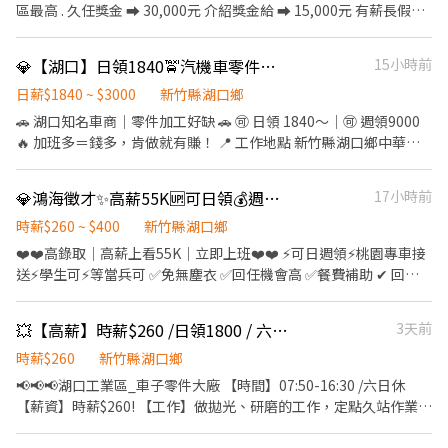
薪260$ 🎁 TAO5晚班再領最高 $6,000 - 🚗免費交通車（大桃園 / 新
區最高 . 久任獎金 ⮕ 30,000元 介紹獎金給 ⮕ 15,000元 有薪長假哪
0978-515-880 黃小姐 ✚ ʟɪɴᴇ ID：【@484taxjq 】截圖詢問職缺 ⭐️
竹 / 大台北） 🔺桃園/中壢/內壢/平鎮/龍潭 🔺八德/楊梅/大溪/新屋/
裡找 🙋‍♂️🙋‍♀️ ——▪︎——▪︎—— 🚘 不想穿悶熱無塵衣？這間最舒適！ 我
一按即加▶https://lin.ee/XDcXDiA ▶️新北、桃竹苗、台中地區高薪
觀音 🔺淡水/八里/林口/新莊/泰山 🔺新竹東區/湖口/新豐 - 📍 廠區任
們是日系知名汽車內裝零件 工作環境自由好走動 提供透氣工作服 ✨️
工作歡迎洽詢
💎【湖口】日領1840🚖汽機車零件加工🚖肯做就有錢✅週休六日EL
15小時前
選 TAO1：桃園大園區建國路(近機場) TAO3：桃園大園區中山南路
——▪︎——▪︎—— 💎 工作優勢 ✔️ 快速報到、經驗不拘 ✔️ 見紅就休，
(近大園市區) TAO5：觀音區寶倉街（桃科） ✔️ 5倉晚班專案津貼最
生活品質有保障 ✔️ 免手續費！週領7000 ✔️ 伙食補助，加班免費 ✔️
日薪$1840 ~ $3000
新竹縣湖口鄉
高 $6,000 ✔️5倉晚班時薪+20元⚠️時薪260$ TAO17：大園區開和路
三節/特休/不定期抽獎 ——▪︎——▪︎—— 🗓 班別 ● 早（07:00-
🚗 湖口知名車商｜零件加工好缺 🚗 🉑 日領 1840～｜🉑 週領9000
- ✔️免費交通車路線圖 ✔️按下一步 https://reurl.cc/rErN4Z - 📦 工
15:55）$39,000元 ● 中（17:00-01:55）$43,500元 ** 加班另計｜
🔥 加班多＝錢多，肯做就有賺！ 📍 工作地點 新竹縣湖口鄉中華路
作內容 ⭕ 韓國電商網拍包裝（上架 / 盤點 / 撿貨） ⭕ 休假：每月排
可達💰55,000 👥️夜校可安排＜早班＞ . 🧭 截圖✚ʟɪɴᴇ：@023qhrts
🛠 工作內容 👉 鋁件拋光／修毛邊 📌 使用砂輪機、氣動銼刀 📌 無經
休 8 天 - 🎁 超多福利 ✅ 免經驗可，高錄取率 ✅ 可立即上工 ✅ 工作
☎️：0900-286-060 #李小姐
驗願意學就好｜沒有危險性 🐶 ⏰ 工作時間 🌞 日班 07:50–16:30
簡單易上手 ✅ 可日領 / 週領 ✅ 員工餐廳 ✅ 免費機車停車位 ✅ 三節
💎鴻海徵才✨高薪55K🆙可日領💰週休二日【伺服器大廠】供餐有餐補🍱加班多▸高錄取
17小時前
（熟悉後常加班） 🔥時薪２３０元 🔥短期高薪專案至 10/31(依訂單
禮金或禮品 ✅ 勞保、健保、勞退 6%、團保 ✅ 免費交通車（大桃園
延長) 👉 日領1840~3000 📆 休假制度 週休六日 🎁 福利加分 💗 每月
時薪$260 ~ $400
新竹縣湖口鄉
/ 新竹 / 大台北） ✅ 8H 固定班、免加班 OK、有加班機會 - 📌 應徵
15 號發薪 💗 餐券 80 元／張 💗 久站｜無空調（有風扇）
❤️❤️高錄取｜高薪上看55K｜立即上班❤️❤️ ⚡可日週領⚡桃園專車接
資訊 🧡 截圖此文並提供：姓名 / 電話 / 生日 / 最高學歷 🧡 快速應徵
+++++++++++++++++++++++ 問職缺直接找👇👇👇名額有限 聯絡人:
送⚡學生可⚡等當兵可 ✅免無塵衣 ✅回任機會高 ✅餐費補助 ✔ 回任
👉 https://lin.ee/9v2okLQ
涂小姐 聯絡電話: 0905753684 (不是賴) 請加我哀滴 @583wchfl (加
機會高 ✔ 冷氣廠 舒服不悶熱 ✔ 免無塵衣 半套靜電衣即可ᴏᴋ ✔ 公司
了直接問最快喔!!) 加入先傳職缺截圖給我喔!
團膳 餐費補助 90/餐 ✔ 不加班可 想加班更歡迎ɴɪᴄᴇ ✔ 經驗不重要 現
💥【高薪】時薪$260 /日領1800 / 六日休假
3天前
場都有專人會教 ✔ 免費交通車🚌 桃園/中壢/平鎮/內壢都可搭 ✔ 每
月10日發薪 / 可日週領 ⭐️ 快速應徵點這邊➔
時薪$260
新竹縣湖口鄉
https://lin.ee/2etEKAh 【工作地點】新竹縣湖口鄉光復北路(近新
📢📢📢湖口工業區_車子零件大廠 【時間】07:50-16:30 /六日休
竹工業區西區) 【工作內容】大型伺服器零件（操作機台、組裝、插
【薪資】時薪$260! 【工作】做拋光、研磨的工作，定點久站作業
件、流動線） 【休息時間】用餐90分鐘 【休假制度】週休二日
(配戴耳塞、護目鏡、口罩) 【休息】休40分；上下午各休10分鐘，
【上班時間 / 薪資待遇】 💛日班：08:00-17:30｜210 / H 含津貼｜