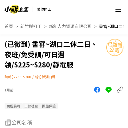
隨你開工
首頁
新竹縣打工
新創人力資源有限公司
書審~湖口二休二日、
夜班/免受訓/可日週
領/$225~$280/靜電服
時薪$225 ~ $280
/
新竹縣湖口鄉
1月前
免經驗可
三節禮金
團體保險
公司名稱