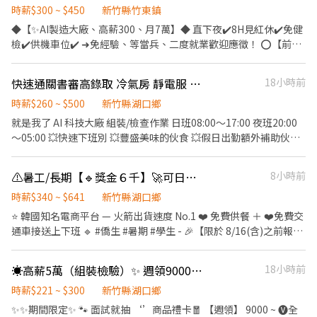
加班交通津貼300元 ⭕️【預支】周周領薪5000➜急用錢不擔心 ✅免
時薪$300 ~ $450
新竹縣竹東鎮
健檢、書審立即上班、無經驗可✅ ✅專人1對1安排➜
◆【✨AI製造大廠、高薪300、月7萬】◆ 直下夜✔️8H見紅休✔️免健
https://lin.ee/XDcXDiA ⭐️● ●●免費日班廠車● ●●⭐️ ❤️竹南/頭
檢✔️供機車位✔️ ➜免經驗、等當兵、二度就業歡迎應徵！ ⭕️【前
份/芎林/尖石/新竹南寮 ❤️北埔/竹東/內灣/新豐/湖口/平鎮
景】上市櫃智能先驅➜免擔心裁員問題 ⭕️【優點】高薪300、半套
▬▬▬▬▬✦班別制度✦▬▬▬▬▬ 【工作地點】 1️⃣新竹縣湖口鄉
靜電衣、福利佳 ⭕️【餐食】便當餐盒、7-11超商、場內販賣機
快速通關書審高錄取 冷氣房 靜電服 網通科技大廠
18小時前
光復北路（湖口工業區） 2️⃣ 新竹縣竹北市智慧路 (近勝利國中) 【工
⭕️【環境】加班餐費補助$60、免費機車位 ⭕️【福利】加班費高、
作內容】通訊器材組裝、包裝、測試 【休假制度】8H周休六日 (見
加班交通津貼300元 ⭕️【預支】周周領薪5000➜急用錢不擔心 ✅免
時薪$260 ~ $500
新竹縣湖口鄉
紅休) 【休息時間】40分、間休15分 【時間薪資】 ☑️日班：
健檢、書審立即上班、無經驗可✅ ✅專人1對1安排➜
就是我了 AI 科技大廠 組裝/檢查作業 日班08:00～17:00 夜班20:00
08:00~17:00⭐️時薪【260/H】 ➠薪約$45,760起➢$60,000(配合加
https://lin.ee/XDcXDiA ⭐️● ●●免費日班廠車● ●●⭐️ ❤️竹南/頭
～05:00 💥快速下班別 💥豐盛美味的伙食 💥假日出勤額外補助伙食
班) ☑️夜班： 20:00~05:00⭐️時薪【300/H】 ➠薪約$52,800起
份/芎林/尖石/新竹南寮 ❤️北埔/竹東/內灣/新豐/湖口/平鎮
＆交通津貼 💥舒適冷氣房環境 💥靜電服不會綁手綁腳輕鬆工作 💥有
➢$65,000(配合加班) ◍每月5號發薪、周周領薪 ◍就職即享勞健
▬▬▬▬▬✦班別制度✦▬▬▬▬▬ 【工作地點】 1️⃣新竹縣湖口鄉
週領免手續費
保、勞退、三節禮品金 ⭐️● ●●職正福利● ●●⭐️ ☑️周六不補班、
⚠️暑工/長期【🔹獎金６千】🚀可日領１５００🎁時薪260🍗免費供餐🚗免費交通車
8小時前
光復北路（湖口工業區） 2️⃣ 新竹縣竹北市智慧路 (近勝利國中) 【工
有薪活力假平均3-5天 ☑️年終獎金、績效獎金、員工持股信託 ☑️三節
作內容】通訊器材組裝、包裝、測試 【休假制度】8H周休六日 (見
時薪$340 ~ $641
新竹縣湖口鄉
禮品金、員工旅遊補助、生育獎勵金 ☑️社團活動、文藝活動、定期
紅休) 【休息時間】40分、間休15分 【時間薪資】 ☑️日班：
⭐ 韓國知名電商平台 — 火箭出貨速度 No.1 ❤️‍ 免費供餐 ＋ ❤️‍免費交
健康檢查 ══✦心動不如薪動//薪動不如行動✦ ══ ☎️電洽最快：
08:00~17:00⭐️時薪【260/H】 ➠薪約$45,760起➢$60,000(配合加
通車接送上下班 🔹 #僑生 #暑期 #學生 - 🎉【限於 8/16(含)之前報
0978-515-880 黃小姐 ✚ ʟɪɴᴇ ID：【@484taxjq 】截圖詢問職缺 ⭐️
班) ☑️夜班： 20:00~05:00⭐️時薪【300/H】 ➠薪約$52,800起
名，並於 8/31(含)前成功入職】 ✔️ TAO5晚班最高領 $6,000 ✔️
一按即加▶https://lin.ee/XDcXDiA ▶️新北、桃竹苗、台中地區高薪
➢$65,000(配合加班) ◍每月5號發薪、周周領薪 ◍就職即享勞健
TAO5晚班每小時+20元 🔹立即報名 👉 https://lin.ee/9v2okLQ - 💰
工作歡迎洽詢
保、勞退、三節禮品金 ⭐️● ●●職正福利● ●●⭐️ ☑️周六不補班、
☀️高薪5萬（組裝檢驗）✨️ 週領9000/爆高錄取 - 湖口新豐 ✔️夜校打工OK
18小時前
領薪超靈活 💵 日領 💵 週領 - 🕒 上班時間 / 薪資 【日班0800-
有薪活力假平均3-5天 ☑️年終獎金、績效獎金、員工持股信託 ☑️三節
1700】(8H) ➡️$210/H 月收43,760~61,000 【晚班1800-0300】
時薪$221 ~ $300
新竹縣湖口鄉
禮品金、員工旅遊補助、生育獎勵金 ☑️社團活動、文藝活動、定期
(8H) ➡️$240/H 月收49,040~67,000 - 🎁 TAO5晚班時薪+20元⚠️時
✨️✨️期間限定✨️ 🐾 面試就抽 ‘’商品禮卡🧧 【週領】 9000 ~ 🅥全
健康檢查 ══✦心動不如薪動//薪動不如行動✦ ══ ☎️電洽最快：