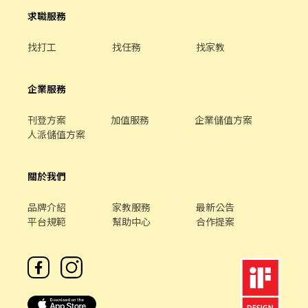
段、不怕在人群面前表現的你。 ・布偶裝、道具、飲水公司全部提
https://lin.ee/7jtY1RY 2. 馬上安排請加 id : @186csatu
供，自己不用準備任何東西，也不用先付任何費用。 ・全台皆有團
求職服務
隊：桃城義演團服務範圍涵蓋全台灣，北北基桃、中彰雲嘉南、高
屏都有據點，搬家或回鄉也能繼續跑，不用重新應徵。 📝 面試怎麼
找打工
找任務
找家教
進行 面試安排在新竹當天有人上班的夜市現場，只需要配合 1 個小
時，不用整場，當天就能看到實際工作的樣子，覺得合適再繼續排
班，不勉強。 有興趣直接留言或私訊，會有專人跟你說明面試流
企業服務
程。
刊登方案
加值服務
企業儲值方案
人派儲值方案
關於我們
品牌介紹
家教服務
最新公告
平台規範
幫助中心
合作提案