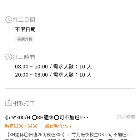
打工日期
不限日期
長期兼職
打工時間
08:00 ~ 20:00 / 需求人數：10 人

20:00 ~ 08:00 / 需求人數：10 人
相似打工
👍 🌸300/H ⭕️8H週休⭕️可不加班✨免經驗錄取高✨超夯AI大廠#供餐供車位
21小時前
時薪$300 ~ $450
新竹縣竹北市
【8H週休⭕日班260/夜班300】 ✅竹北廠夜校生OK ✅可不加班 ✅