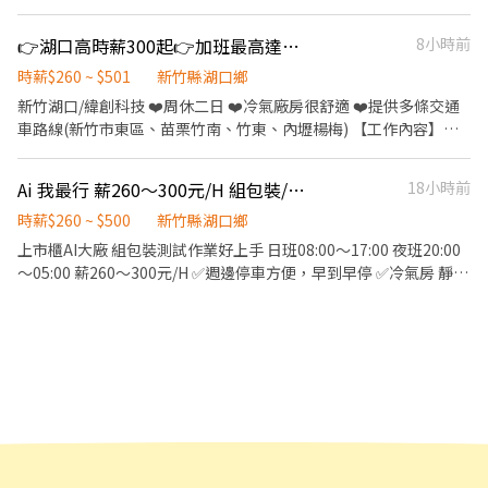
8H不加班➜【$45760】 休六日8H+2H➜【$61,089】 配合休假加班
能去越多場地，錄取機率越高！ 我們在新竹合作的場地很多，可以
最高可達【$74,000】 ---------------------------------- ▸夜班：
依交通便利性與個人喜好自行挑選： ・新竹後站夜市（東區）｜週
👉湖口高時薪300起👉加班最高達【85,000】AI電子大廠#緯JS
8小時前
300/H 休六日8H不加班➜【$52,800】 休六日8H+2H➜【$70,408】
二、週五｜時薪 250 ・青草湖夜市（東區）｜週三｜時薪 250 ・湖
配合休假加班最高可達【$85,000】 【公司額外福利】 提供多條交
口夜市（湖口鄉）｜週四｜時薪 250 ・新竹假日花市（東區）｜週
時薪$260 ~ $501
新竹縣湖口鄉
通車路線(新竹市東區、苗栗竹南、竹東、內壢楊梅) ▬▬▬▬▬★
六日白天 11:00–18:00｜時薪 250 ・竹北夜市（竹北市）｜週六日
新竹湖口/緯創科技 ❤️周休二日 ❤️冷氣廠房很舒適 ❤️提供多條交通
快速應徵★▬▬▬▬▬ 為了加速應徵，可先點選以下連結註冊完成
｜時薪 250 ……更多場地無法列舉，請見諒。 🎯 第一次上場不用怕
車路線(新竹市東區、苗栗竹南、竹東、內壢楊梅) 【工作內容】依
履歷，盡快協助安排書審! https://reurl.cc/EVRZva ☞ʟɪɴᴇ :
新竹是我們剛開的新區，由駐地主管親自帶。新人第一次上場會有
照單位而定 1. 成品/半成品組裝: 組裝、包裝、目檢、測試、鎖螺
@739opaew https://reurl.cc/3KY5AR ☞留下姓名+電話+應徵職缺
人帶著跑，練熟場感之後，湖口夜市跟其他新竹場都能自己排班，
絲。(需挪移5-15Kg產品(有輔助) 2. SMT:產線生產管理、SMT操
截圖畫面
Ai 我最行 薪260～300元/H 組包裝/測試作業好上手 就等你來？
18小時前
越跑越順、賺得越多。 🚇 交通：湖口老街商圈旁，湖口、新豐、楊
機、英文介面、備料 3. 維修物料:解鎖螺絲/清潔散熱膏、上下物
梅過來都方便。 班表上沒有列出的夜市或場地也能報名嗎？當然可
料、掃二維碼分類、電子顯微鏡目檢、元件清潔、GPU/CPU 除錫除
時薪$260 ~ $500
新竹縣湖口鄉
以！新竹、竹北、湖口、新豐周邊只要你跑得到的夜市、商圈、活
膠 *實際工作內容依過往工作經驗及技能由主管分配 【工作地
上市櫃AI大廠 組包裝測試作業好上手 日班08:00～17:00 夜班20:00
動、市集，都歡迎主動提出來，談得下來的場地我們就直接開班給
點】：新竹縣湖口鄉工業三路/光復北路 周休二日制： ▶ 日班｜
～05:00 薪260～300元/H ✅️週邊停車方便，早到早停 ✅️冷氣房 靜電
你跑。 🌟 工作亮點 ・自主報班制：班表自己挑，想跑幾天就跑幾
08:00-17:00，夜班20:00-05:00 【時間.薪資計算】： 日班：08:00
服 ✅️餐廳豐盛美食多選擇 ✅️假日出勤額外補助伙食＆交通津貼 立即
天，享受真正的工作自由。 ・新手友善機制：第一次上場有人帶，
~ 17:00 時薪【260/H】 ▶【休六日8H不加班】➜【$45760】
洽詢0985739666鄧小姐
可先報 1～2 小時試試看，適應了再開始長期排班。 ・場次穩定：
▶【休六日8H+2H】➜【$61,089】 配合休假加班最高可達
新竹各點每週都有場可報，不用等，這週就能開始賺。 ・邊賺錢邊
【$74,000】 ---------------------------------- ▶夜班：20:00 ~
健身：穿可愛布偶裝與民眾互動，跳一場等於健身房一小時。 ・大
05:00 時薪【300/H】 ▶【休六日8H不加班】➜【$52,800】 ▶【休
方展現自我：跳舞、揮手、搞怪、拍照互動都大受歡迎，越敢玩收
六日8H+2H】➜【$70,408】 配合休假加班最高可達【$85,000】 ❤️
得越多。 📋 招募說明 ・合作模式：接案合作，短期體驗、長期穩定
公司額外福利❤️ 👉提供多條交通車路線(新竹市東區、苗栗竹南、
都歡迎。 ・新手試作：初次報班請註明「新人」，時段先抓 1～2
竹東、內壢楊梅) ---------------------------------------------------
小時，熟悉場地和流程。 ・適合對象：性格開朗、能配合夜間時
------- 【主動詢問】請主動告知：姓名+手機+區域 1. 快速安排請: