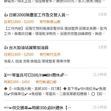
靜電衣✅隔天上班 ✅加班機會多 ✅週領5000元 ✅家人/朋友/情侶一
起應徵OK ⭐️電子零件大廠☞訂單穩定✚工作有保障 ⭐️門市填寫履歷
☞高錄取✔免經驗✔立即上班 ▬▬▬◢┃福利優勢┃◣▬▬▬ 【完
👍 日薪2000無塵室工作及交管人員｜穩定長期、無經驗可
3天前
善培訓】➟免經驗 / 免學歷 / 高錄取 【免無塵衣】➟僅穿靜電衣 【提
供團膳】➟公司供餐, 平日加班2H以上/假日加班會有60餐費補助
日薪$1800 ~ $2200
新竹縣寶山鄉
【週週領薪】➟週週領高達5000元，免手續費 【方便停車】➟廠內
【工作內容】 🈴幫忙物料推運至暫存區 擺放整齊 🈴穩定長期，室內
免費停放機車位 ▬▬▬◢┃職缺介紹┃◣▬▬▬ ◈地點： 【湖口
工作，無風吹日曬，環境乾淨明亮。 🈴提供完整訓練課程，無經驗
廠】湖口鄉光復北路(近湖口工業區) 【竹北廠】竹北市智慧路(近竹
者也能快速上手。 🈴工作節奏穩定、流程清楚，適合細心、肯學習
北遠百) 【竹科廠】新竹市東區新安路 （新竹科學園區） ◈工作：
的你 🈴有技術累積與升遷空間，未來可培養為維修、技術員 【交管
👍 台大加油站誠徵加油員
2天前
電腦零件組裝、包裝、測試、機台操作 ◈休假：週休二日 ◈間休：
人員】 🉐動手能力佳，有興趣🉐願意學習、配合團隊作業有責任感
上下各15分鐘間休、用餐40分鐘 ◈工作時間/薪資待遇： ▶️【日
與安全意識 🉐有相關技術背景或有經驗佳，無經驗亦可 1.物料推運-
日薪$1600 ~ $2500
新竹縣竹北市
班】：08:00~17:00 ▶️【薪水】：高時薪$260起 ➜$45750起~加班
使用推車從A點推運至B點-[此工作需久站及走動］ 所以入職前去看
為客人 加油 洗車 換贈品 環境整潔 簡單作業
高達$60000 ▬▬▬▬ ▶️【夜班】：20:00~05:00 ▶️【薪水】：高時
清內容 —————以上工作是在無塵室裡 2.至於交管人員 會曬到太陽
薪$300起 ➜$52800起~加班高達$67800 ⭐️假日加班4H以上會有交
至於交管人員在外面 【待遇與福利】 起薪：NT$（1800～2300）
通津貼300元 ☑每月5號發薪/可週領薪 ☑享勞保、健保、勞退6% ☑
⏳ᴴᴼᵀ等當兵可💥300/H🚌8H周休🌈【智慧AI大廠►免無塵►免經驗✅
21小時前
日（依能力與經驗調整） 💯公司提供制服與完善的教育訓練 💯穩定
到職滿3個月，享有三節禮金/禮品 ▬▬▬▬【火速應徵】▬▬▬▬
班表
時薪$300 ~ $450
新竹縣湖口鄉
☎【ㄌㄞˋ✚好友】➜【@228raira】✅截圖職缺 ☎【連結】➜
◆【✨AI製造大廠、高薪300、月7萬】◆ 直下夜✔️8H見紅休✔️免健
https://lin.ee/smq24dC ❌不抽成❌免服務費⭕️專業媒合安心面試
檢✔️供機車位✔️ ➜免經驗、等當兵、二度就業歡迎應徵！ ⭕️【前
景】上市櫃智能先驅➜免擔心裁員問題 ⭕️【優點】高薪300、半套
靜電衣、福利佳 ⭕️【餐食】便當餐盒、7-11超商、場內販賣機
ᴴᴼᵀ➼供交通車🚗時薪300💰8H週休【AI組包測🔻等當兵可✅免無塵✅供餐補助
21小時前
⭕️【環境】加班餐費補助$60、免費機車位 ⭕️【福利】加班費高、