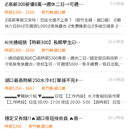
有餐廳，購買餐卷一張$80(從薪資內扣) #需到廠面試，參觀環境 #
✌️高薪300薪優8萬→週休二日→可週領✅Ai伺服器操機組包測✅免學經歷立即上班
5小時前
➔ 薪約 $36,960起 x 配合加班 $45,000ᴜᴘ✨ 💛夜班：20:00-05:30｜
車需停廠外，入內約走600m距離 #工作為短期目前到暫訂至10/31
260 / H 含津貼｜ ➔ 薪約 $45,760起 x 配合加班 $55,000ᴜᴘ✨ ✨高薪
💰可日領$1700、周領$8500💰 ~~~名額有限，速速報名~~~ 📢姜小
時薪$300 ~ $500
新竹縣湖口鄉
職缺 x 立即上班❤️ ⭐️ ʟɪɴᴇ ID 搜尋 ➔ @564gwivh ➕ 我ʟɪɴᴇ 快速連結
姐0963727678 可直接搜電話+賴，截圖此職缺詢問唷!
✌️高薪專案又來啦！您這次還不上車？（限竹北廠、湖口廠） ✌️週
➔ https://lin.ee/2etEKAh 💎 更多職缺點這 ➔
休六日8H✌️可週領5,000✌️免無塵衣 ✌️免費機車位✌️多線交通車 ✌️假
https://reurl.cc/xK7D4E ✉️ 加好友留言【 全名 + 手機號碼 + 職缺
日出勤交通津貼300✌️加班補助餐費 ✌️大新竹，竹科、竹北、湖口三
截圖 】 ⭕️專業媒合安心面試⭕️24小時在線超快回覆率
廠任選 ✌️訂單滿滿，工作穩定，快上車 ✅ 工作內容：AI伺服器、電
AI光通組裝【時薪300】長期學生☑️週休二日☑️日班廠車☑️可週領☑️假日津貼$300
16小時前
腦、通訊器材成品零件。操作機台、組裝、包裝、檢測、SMT、插
件、庫房 ✅ 工作地點： 1️⃣竹北廠：新竹縣竹北市智慧路（近竹北遠
時薪$300 ~ $600
新竹縣湖口鄉
百、Ai智慧園區） 2️⃣湖口廠：新竹縣湖口鄉光復北路、工業三路
✨通訊組裝測試⭕️高時薪$300專案 ✅週休二日✅國定假日兩倍薪 ✅
（湖口工業區） 3️⃣竹科廠：新竹市東區新安路（新竹科學園區） ✅
冷氣房免無塵衣✅夜校生可 ✅可週領5000，免手續費 ✅假日出勤,交
交通車：竹南、頭份、北埔、竹東、內灣、芎林、南寮、西濱、北
通津貼300元 🚗日班廠車～苗栗 新竹 湖口 平鎮 楊梅中壢 ▬▬▬ ▶|
區、新豐、湖口、竹北、內壢、平鎮、楊梅。 ✅ 休假制度：週休
職缺介紹|◀ ▬▬▬ ❶ 湖口廠 - 新竹縣湖口鄉光復北路 (湖口工業
湖口最高時薪250水冷#訂單接不完#周休六日#可日領周領
19小時前
六、日 ✅ 用餐休息：訂便當、7-11、微波、冰箱。用餐40分鐘，上
區) ❷ 竹北廠 - 新竹縣竹北市智慧路（ AI智慧園區 ） ▶️工作內容：
下各休10分鐘 ~~~❣️上班時間/薪資待遇❣️~~~ 1️⃣竹北廠： ⭐【日班】
通訊器材組裝、包裝、測試 ▶️休息時間：用餐40分鐘、上下間休15
時薪$250 ~ $667
新竹縣湖口鄉
08:00 - 17:00 時薪260，領薪約＄45,760～70,000(配合加班) ⭐【夜
分鐘 ▶️休假制度：周休二日 ▶️班別薪資： ✴️日班：08:00-17:00
▃▃▃▼職缺介紹 ▼▃▃▃ 日班 【工作內容】水冷散組包裝作業
班】20:00 - 05:00 時薪300，領薪約＄52,800～80,000(配合加班)
【$260/h】薪資➜$45,760~加班$60,000 ✴️夜班：20:00-05:00
【工作時段】日班 08:00~17:00 夜班 20:00- 5:00 【高時薪】 日班
2️⃣湖口廠： ⭐【日班】08:00 - 17:00 時薪260，領薪約＄45,760～
【$300/h】薪資➜$52,800~加班$70,000 ✔️每月5號發薪/可週領
250免費供餐 【休假時段】周休二日、見紅休 【工作地點】新竹縣
70,000(配合加班) ⭐【夜班】20:00 - 05:00 時薪300，領薪約
5000 ✔️享勞保、健保、勞退6% ✔️到職滿3個月，享有三節禮金/禮
湖口鄉文化路2號 ▃▃▃享有福利 ▃▃▃ ►面試錄取高，可立即上
＄52,800～80,000(配合加班) 3️⃣竹科廠： ⭐【日班】07:30 - 16:40
穩定又有錢!!🔥湖口夜班技術員 🔥高薪61K 立即轉正 獎金多
16小時前
品 ▬▬▬ ▶快速應徵◀ ▬▬▬ 【截圖+ID詢問】@718dcrid 周小姊
班 ►備有員工餐廳可用餐 ►加班會提供點心 ►不用穿無塵服 ►面
領薪約＄33,000～40,000(配合加班) ⭐【夜班】19:30 - 04:40 領薪
立即回覆 【點選直接加好友】https://lin.ee/nsf2q2B 【或電洽】
時薪$260
新竹縣湖口鄉
試不用測驗 ►需配合加班 ►可週預支 ID : 0966208172
約＄33,000～40,000(配合加班) ▬▬▬【立即應徵 24H快速回覆】