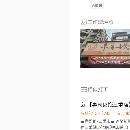
需輪班
工作環境照
相似打工
時薪$215 ~ $245
新北市
🍣壽司郎-三重店🍣 🎉全新開
運三重站1分鐘抵達店鋪🚶‍♂️ 👨‍🎓學生打工👩