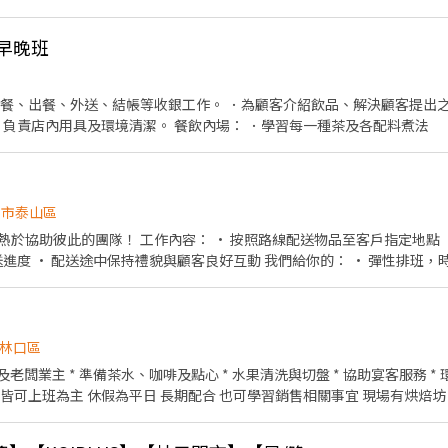
假日兼職、二度就業、外籍學生、實習簽約。 ✅️彈性排班：08:30~23:0
日班、放學後打烊班皆有職缺，歡迎直接投遞履歷！ ⭕工作內容 ▪外場
徵早晚班
帳→收銀結帳......等。 ▪內場🍣 商品進貨、準備、整理→餐點製作
區🫧 餐具清洗、環境整理整頓、環境清洗......等。 ✨在職教育訓練完善，無經
 ▪不定期活動競賽獎金！ ▪一年4次考核及調薪！ ▪加班費5分鐘為單位
點餐、出餐、外送、結帳等收銀工作。 ．為顧客介紹飲品、解決顧客提出
,000元獎金！ ⭕基本保障 ①加班費(以5分鐘為單位計算) ②勞保、健保
．負責店內用具及環境清潔。 餐飲內場： ．學習每一種茶及各配料煮法
定 ⑤颱風天出勤津貼 ⑥員工用餐折扣 ⑦提供員工制服 ⑧任職一年後提供
北市泰山區
照路線配送物品至客戶指定地點 • 確認貨物種類與數量後安
持禮貌與顧客良好互動 我們給你的： • 彈性排班，時間好安排 • 友善團隊氣
氛，大家好相處 • 提供在職訓練，陪你慢慢學會工作 沒經驗沒關係，帶著笑容就能安心開始！
林口區
驗，沒經驗也可以👋 平假日皆可上班為主 