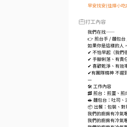
早安找安(佳燁小吃
打工內容
我們在找——
👉 煎台手 / 麵包台
如果你是這樣的人，
✔ 不怕早起（我們
✔ 手腳俐落、有責
✔ 喜歡乾淨、有效
✔有團隊精神 不遲
—
🛠 工作內容
🥓 煎台：煎蛋、
🥪 麵包台：吐司
📦 出餐：包裝、
我們的廚房有冷氣喔 
我們的廚房有冷氣喔