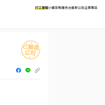
打工兼職
小雞家教
雞地台
最新公告
企業專區