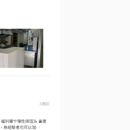
3週前
🧧福利優🎊彈性排班📝 🚈捷