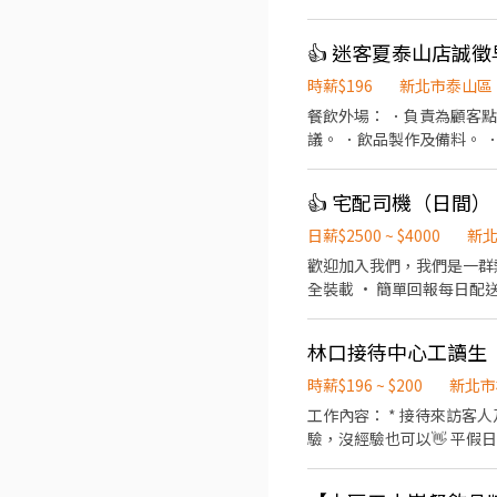
入！！！ ✅️歡迎開學打工、
✅️不管是平日早班、週末假
👍 迷客夏泰山店誠
飲料提供→餐具清洗→桌邊結
理維護......等。 ▪洗碗
時薪$196
新北市泰山區
日禮券！ ▪員工用餐優惠！
餐飲外場： ．負責為顧客
職，期滿可獲得3,000～5
議。 ．飲品製作及備料。 
制6% ④特休按照勞基法規
👍 宅配司機（日間）
日薪$2500 ~ $4000
新
歡迎加入我們，我們是一群熱於協助彼此的團隊！ 工作內容： • 按
全裝載 • 簡單回報每日配送進度 • 配送途中保
林口接待中心工讀生
時薪$196 ~ $200
新北市
工作內容： * 接待來訪客人及老闆業主 * 準備茶水、咖啡及點心 * 水果清洗與切盤 * 協助宴客服務 * 環境整理維護 歡迎有餐飲經