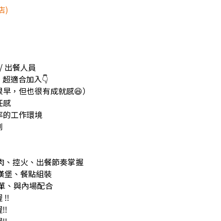
店)
 / 出餐人員
超適合加入👇
很早，但也很有成就感😆）
任感
率的工作環境
到
煎肉、控火、出餐節奏掌握
、漢堡、餐點組裝
對單、與內場配合
‼️
‼️