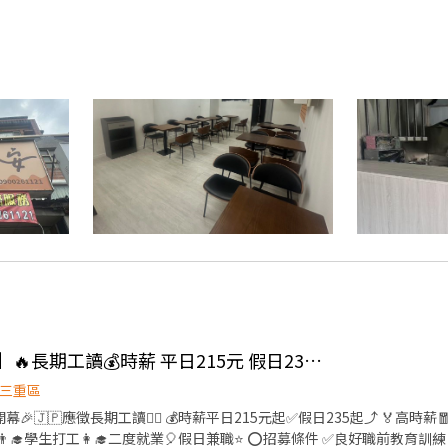
👍 【壽司郎💥三重店】🔥長期工讀💰時薪 平日215元 假日235元 🎉學生打工
三重區
幕🎉🇯🇵應徵長期工讀🙆‍♀️ 💰時薪平日215元起✅️假日235起⤴️ 🏅高時薪
‍🎓二度就業🎈假日兼職⭐️ ⭕招募條件 ✅️良好職前教育訓練，無經驗者也可以加