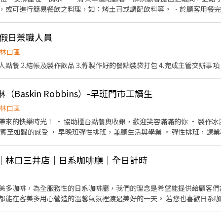
，或可進行簡易餐飲之料理，如：烤土司或調配飲料等。 ．於顧客用餐
銀等工作。 餐飲內場： ．擔任廚師的助手，處理烹飪前與烹飪中之準備工
材。 ．負責清理工作環境、設備和餐具。 ．準備不同餐點所需要的食材。
-假日兼職人員
外帶服務。
林口區
人點餐 2.結帳及製作飲品 3.將製作好的餐點裝袋打包 4.完成主管交辦事項
Baskin Robbins）-早班門市工讀生
林口區
容滿滿的你 • 製作冰淇淋商品.學習簡單操作流程
 • 早晚班彈性排班，兼顧生活與學業 • 彈性排班，課業和生活好安排 • 員工專屬
作內容】 1.與顧客服務互動 2.門市現場清潔作業 3.冰淇淋商品製
啡｜林口三井店｜日系咖啡廳｜全日計時
項補助】 婚喪補助、傷病補助 【員工福利】 年度員工健檢(不含新進人員體檢) 每月發放免
美多咖啡，為全服務性的日系咖啡廳，我們的理念是希望能提供給顧客們
都能在客美多用心營造的溫馨氣氛裡渡過美好的一天。 若您也喜歡日系
加入我們的行列！ ※兼職人員：排班4-8小時(依店鋪人力需求安排) 歡迎學
間兼差、在學學生打工、應屆畢業生、二度就業、有餐飲經驗者 等人才投