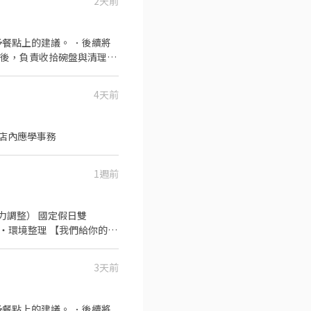
2天前
餐點上的建議。 ．後續將
畢後，負責收拾碗盤與清理環
與其他餐廳相關事務。 ．負
．協助測量食材的容量與重
4天前
店內應學事務
1週前
一對一教學，新手也OK ・有能力會調薪 直接私訊 or 加 賴：gonnge30894
3天前
餐點上的建議。 ．後續將