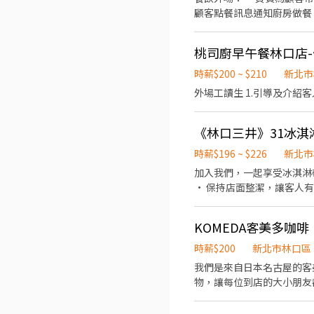
顧客點餐訊息通知廚房做餐
環境。 ．並負責結帳、收
負責洗、剝、削、切各種食
桃司廚早午餐林口店
重量。 ．負責擺盤、打包
時薪$200 ~ $210
新北市
外場工讀生 1.引導及介紹客
《林口三井》31冰淇淋（
時薪$196 ~ $226
新北市
加入我們，一起享受冰淇淋帶來的快樂時光！ • 協助櫃台點餐與收銀，歡迎笑
• 保持店面整潔，讓客人有賓至如歸的感受
冰淇淋品嚐 • 團隊夥伴親切好相處，讓你工作開心沒壓力 【工
作銷售 【上班時數】 彈性排班，可配合學生課後時段需求 1.依各門市營業需求進行排班工時規劃 2.國定假日及例假日需能配合上
KOMEDA客美多咖
班 【保險制度】 勞保、健保、職災保險、退休金提撥6% 【休假制度】 特休假、育嬰假、陪產假、家庭照顧假、生理假等 【各
時薪$200
新北市林口區
我們是來自日本名古屋的客
物，讓每位到店的大小朋友
儀、或者是喜歡與人互動，只要您願意學習，都歡迎
生實習、白天在職人員、晚