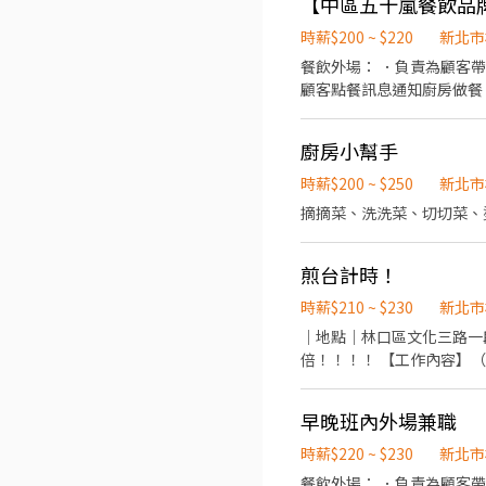
時薪$200 ~ $220
新北市
餐飲外場： ．負責為顧客
顧客點餐訊息通知廚房做餐
境。 ．並負責結帳、收銀
責洗、剝、削、切各種食材
廚房小幫手
量。 ．負責擺盤、打包外
時薪$200 ~ $250
新北市
摘摘菜、洗洗菜、切切菜、
煎台計時！
時薪$210 ~ $230
新北市
｜地點｜林口區文化三路一段191巷6號 【上班時間】 08:00–14:00 【薪資】 時薪 $
倍！！！！ 【工作內容】（一對一教學） ・餐點製作（麵、麵包沙拉組裝） ・飲料調製 ・櫃檯點餐 ・環境整理 【我們給你的】
早晚班內外場兼職
時薪$220 ~ $230
新北市
餐飲外場： ．負責為顧客