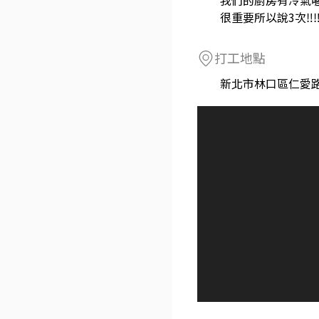
我們的廚房有冷氣喔
很重要所以說3次‼️‼️
打工地點
新北市林口區仁愛路