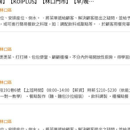
【中區五十嵐餐飲品牌】【KOIPLUS】【林口門市】【早/晚班】【內/外場】計時
林口區
帶位、安排座位、倒水。 ．將菜單遞給顧客、解決顧客提出之疑問，並給予
，或可進行簡易餐飲之料理，如：調配飲料或甜點等。 ．於顧客用餐完
等工作。 餐飲內場： ．擔任廚師的助手，處理烹飪前與烹飪中之準備工作
。 ．負責清理工作環境、設備和餐具。 ．準備不同餐點所需要的食材。 
帶服務。
林口區
燙燙菜、打打掃、包包便當、顧顧櫃檯，不分內外場開放性廚房，得學習
林口區
210–$230（依能力調整） 國定假日雙
・每天都有員工餐（真的會吃很好） ・有人帶、
林口區
帶位、安排座位、倒水。 ．將菜單遞給顧客、解決顧客提出之疑問，並給予