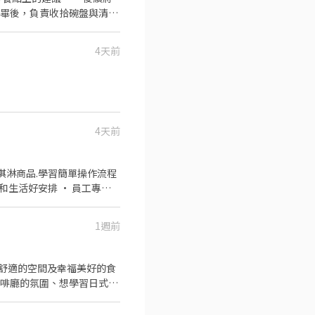
完畢後，負責收拾碗盤與清理
作與其他餐廳相關事務。 ．
 ．協助測量食材的容量與
4天前
4天前
1週前
費冰淇淋兌換券、購物享員工折扣
舒適的空間及幸福美好的食
咖啡廳的氛圍、想學習日式禮
遞履歷 ※店舖工作時段