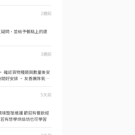
0(請於面試時與店長確認班表)
 帶客入座→介紹、服務→
2週前
→提供餐點→餐具清洗→環境整
驗者也OK✨️ ⭕獎金福利 ▪生
計算！ ▪介紹親朋好友入
之疑問，並給予餐點上的建
、意外險 ③每月提撥勞工退休新
免費健檢
3週前
5天前
休假為平日 長期配合 也可學習銷售相關事宜 現場有烘焙坊 若有想學烘焙坊也可學習