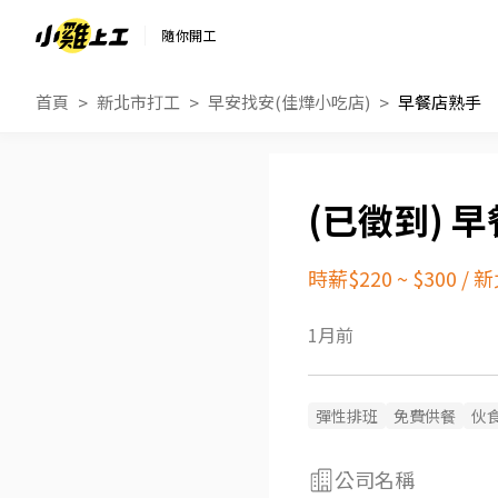
隨你開工
首頁
新北市打工
早安找安(佳燁小吃店)
早餐店熟手
早
時薪$220 ~ $300
/
新
1月前
彈性排班
免費供餐
伙
公司名稱