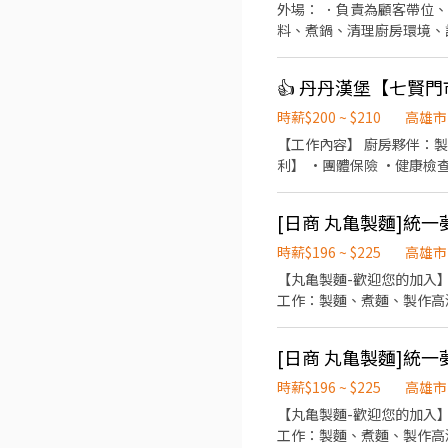
外場： ．負責為顧客帶位
料、煮鍋、清理廚房環境、
👍 丹丹漢堡【七賢
時薪$200 ~ $210
高雄市
【工作內容】 廚房夥伴：製
利】 ·團體保險 ·健康檢
時薪$196 ~ $225
高雄市
【丸亀製麵-歡迎您的加入】
工作：製麵、煮麵、製作高
彈性排班08:30-23:00
4. 久任獎金 5. 生日禮卷
時薪$196 ~ $225
高雄市
【丸亀製麵-歡迎您的加入】 【薪資】 ►到職一週完成通過職前訓練，時薪達200元 【工作說明】 ►不分內/外場屬於合併
工作：製麵、煮麵、製作高湯、