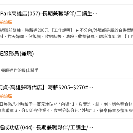
利】 1. 提供員工餐 2. 國定假日雙倍薪 3. 提供優秀同仁績效獎金
 6. 滿年資享特休假 7.福委會福利補助 ★★多項福利歡迎您加入我們★★
[日商 丸亀製麵] SKM Park高雄店(057)-長期兼職夥伴/工讀生/彈性
前鎮區
作說明】 ►不分內/外場都是屬於合併型態的工作內容：製麵、煮
、包飯糰、收銀結帳、洗碗、收拾餐具、環境清潔..等 【工作時間】 ►彈性排班08:30-
. 提供優秀同仁績效獎金 4. 久任獎金 5.
休假 7.福委會福利補助 ★★多項福利歡迎您加入我們★★ 總是提供好吃日式
班服務員(兼職)
 餐廳運作的最佳幫手
內外場兼職人員【段純貞-高雄夢時代店】時薪$205~$270#加碼假日津貼
前鎮區
* *內場* 1、負責洗、剝、削、切各種食材，以完成烹飪的前置工作
業 4、食材分裝分包 *外場* 1、餐桌佈置及整潔服務 2、顧客接待及座位安排
4、提供顧客桌邊服務 5、內場廚房支援備料 6、整潔門市環境與餐具保養 其他獎金福利
[日商 丸亀製麵] 萬家福成功店(044)- 長期兼職夥伴/工讀生/彈性排班