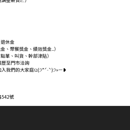
調整薪資📈）
、退休金
獎金、聚餐獎金、績效獎金..）
、點單、叫貨、幹部津貼）
履歷至門市洽詢
我們的大家庭ଘ(੭*ˊᵕˋ)੭»ㅡ❥
542號