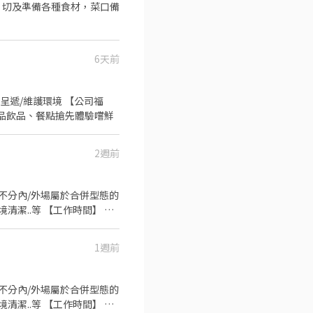
、切及準備各種食材，菜口備
6天前
呈遞/維護環境 【公司福
·新品飲品、餐點搶先體驗嚐鮮
2週前
►不分內/外場屬於合併型態的
潔..等 【工作時間】 ►
倍薪 3. 提供優秀同仁績效獎金
1週前
作時間】 ►