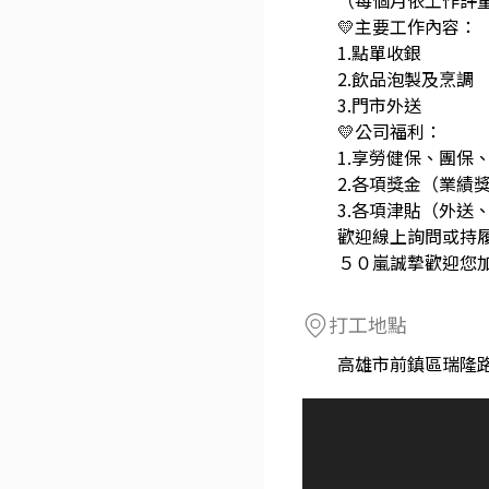
（每個月依工作評量
💛主要工作內容：
1.點單收銀
2.飲品泡製及烹調
3.門市外送
💛公司福利：
1.享勞健保、團保
2.各項獎金（業績
3.各項津貼（外送
歡迎線上詢問或持
５０嵐誠摯歡迎您加入
打工地點
高雄市前鎮區瑞隆路