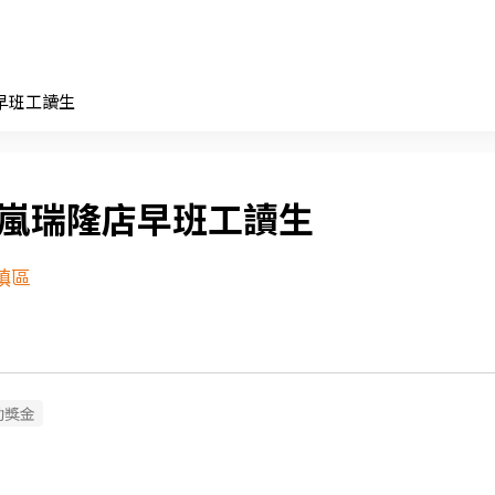
早班工讀生
0嵐瑞隆店早班工讀生
鎮區
勤獎金