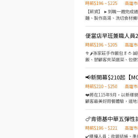
時薪$196 ~ $225
高雄市
【薪資】 ►到職一週完成通
麵、製作高湯、洗切食材備料
23:00（面試時請於主管確認
生日禮卷 6. 滿年資享特
便當店早班兼職人員2
製麵)
時薪$196 ~ $205
高雄市
🥦🌶孫家莊手作飯包🥬🍅 誠
飯、替顧客夾菜選菜、包便當出餐、環境清潔 等等與同事配
$196-205 依能力調薪 享勞健職保 勞退6% 享團保 ✖️沒責任感，慣性遲到，常請假者，請繞道。 🗽
時薪$210 ~ $250
高雄市
❤️將在115年9月，以新樣貌與大家見面，提供給消費
顧客最美好用餐體驗，道地日式桌邊服務。 若您有兼職打工的計畫，喜歡充滿活
擇我們。 ✅工作內容 1. 負責食材準備、各項餐點製作 2. 協助進貨清點、歸位及後續處理 3. 開店前準備及閉店整理作業 4. 洗滌與
環境清潔 5. 完成主管交付工作 ✅工作時段 早班：09:00~18:00 中班：12:00~21:00 晚班：18:00~22:00或22:30 
🍗肯德基中華五彈性
休息時間，週六、週日有一
✅工作時段說明：依店鋪營
時薪$196 ~ $221
高雄市
勤上班很方便。 ✅歡迎無餐飲工作經驗
✔️櫃檯人員：收銀結帳、