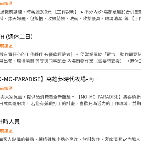
前鎮區
過職前訓練，時薪達200元 【工作說明】 ►不分內/外場都是屬於合併
、炸天婦羅、包飯糰、收銀結帳、洗碗、收拾餐具、環境清潔..等 【工作時間
排班時間） 【薪資福利】 1. 提供員工餐 2. 國定假日雙倍薪 3. 提供優秀同仁
休假 7.福委會福利補助 ★★多項福利歡迎您加入我們★★ 總是提供好吃日式
H (週休二日）
前鎮區
徵有責任心的工作夥伴 有餐飲經驗者佳。 便當業屬於「武市」動作需要快 早上門市工作內容 如：
合 內場廚物作業（需要時支援） （週休二日 見紅休） 🏆薪資： 時薪
意者請先電聯或私訊，預約面
試時間 ☎07-3338066 📲0986322286 🏣高雄市前鎮區一心二路96號
📢新開幕$210起【MO-MO-PARADISE】高雄夢時代牧場-內場兼職C20
前鎮區
者全新體驗。 【MO-MO-PARADISE】壽喜燒鍋物/日式火鍋專門店，創造
力的工作環境，並期望享有多種福利，可優先選
(排班區間另安排
計時人員
天可排班者尤佳。) ※彈性排班可討論喔。週六與週日正常工時出勤每小
運需求排班；兼職人員每月可配合排班時數須達60小時以上。 ✅提供免
前鎮區
、對餐飲業有熱忱的您，加入三澧餐飲集團。 --------------------------
準備客人點購的餐點、薯條雞塊小點心烹炸、飲料製作、客席清潔 ✔️內場