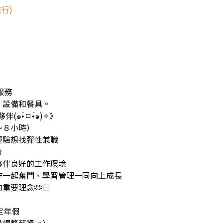
行)
服務
、設備和餐具。
๑•̀ㅁ•́๑)✧》
～８小時）
經驗想找彈性兼職
術
夥伴良好的工作環境
作一起奮鬥、學習管理一同向上成長
重要理念🫶🏻
定年假