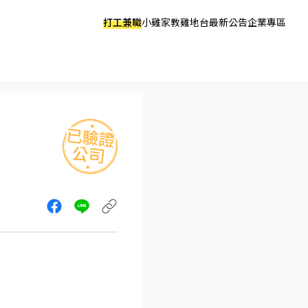
打工兼職
小雞家教
雞地台
最新公告
企業專區