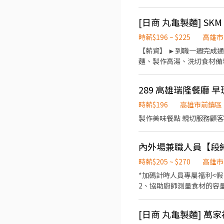
彈性排班08:30-23:00（面試時請於主管確認排班時間） 【薪資福
4. 久任獎金 5. 生日禮卷
時薪$196 ~ $225
高雄市
【薪資】 ►到職一週完成通過職前訓練，時薪達200元 【工
麵、製作高湯、洗切食材備料、炸天婦羅
23:00（面試時請於主管確認排班時間） 【薪資福利】 1. 提供員工餐 2. 國定假日雙倍薪 3
生日禮卷 6. 滿年資享特
289 高雄瑞隆餐廳 早
製麵)
時薪$196
高雄市前鎮區
製作美味餐點 親切服務顧客
時薪$205 ~ $270
高雄市
*加碼計時人員專屬福利<假日每滿八小時給予一百元津貼>
2、協助廚師測量食材的容量與重量 3、分切流程作
3、回覆顧客點餐需求與提供建議 
日滿8小時給予假日津貼 ·兼職年假換獎金 ·享有達標及利潤獎金 ·介紹獎金3000-8000不等 ·滿3個月享三節禮金或禮品 ·員
工旅遊或獎金補助