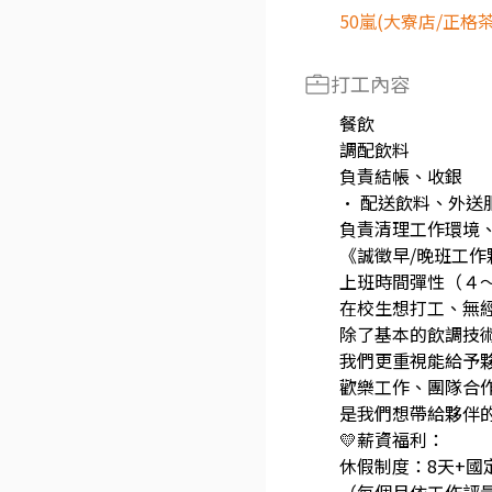
50嵐(大寮店/正格茶
打工內容
餐飲
調配飲料
負責結帳、收銀
· 配送飲料、外送
負責清理工作環境
《誠徵早/晚班工作夥伴(
上班時間彈性（４
在校生想打工、無
除了基本的飲調技
我們更重視能給予
歡樂工作、團隊合
是我們想帶給夥伴的
💛薪資福利：
休假制度：8天+國