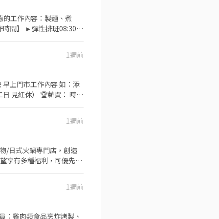
型態的工作內容：製麵、煮
】 ►彈性排班08:30-
績效獎金 4. 久任獎金 5.
餐飲的公司 台灣東利多(丸亀
1週前
添
1週前
1週前
時再加5圓，國定假日除外。
費溫馨員工餐點、交通便利通
------------------
人員：雞肉類食品烹炸烤製、