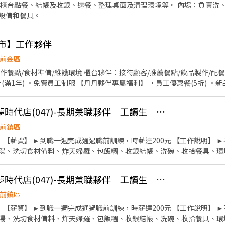
、櫃台點餐、結帳及收銀、送餐、整理桌面及清理環境等。 內場：負責洗
設備和餐具。
門市】工作夥伴
前金區
作餐點/食材準備/維護環境 櫃台夥伴：接待顧客/推薦餐點/飲品製作/配餐
查(滿1年) ·免費員工制服 【丹丹夥伴專屬福利】 ·員工優惠餐(5折) 
[日商 丸亀製麵]統一夢時代店(047)-長期兼職夥伴｜工讀生｜實習｜彈性排班｜
前鎮區
 【薪資】 ►到職一週完成通過職前訓練，時薪達200元 【工作說明】 
湯、洗切食材備料、炸天婦羅、包飯糰、收銀結帳、洗碗、收拾餐具、環境清
（面試時請於主管確認排班時間） 【薪資福利】 1. 提供員工餐 2. 國定假日雙
 6. 滿年資享特休假 7.福委會福利補助 ★★多項福利歡迎您加入我們★★
[日商 丸亀製麵]統一夢時代店(047)-長期兼職夥伴｜工讀生｜實習｜彈性排班｜
前鎮區
型態的
洗切食材備料、炸天婦羅、包飯糰、收銀結帳、洗碗、收拾餐具、環境清潔..等 【工