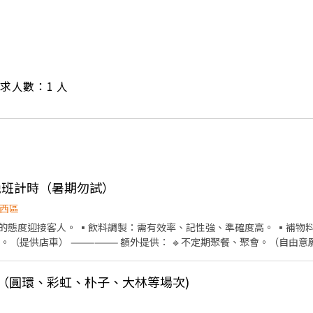
/ 需求人數：1 人
-晚班計時（暑期勿試）
西區
的態度迎接客人。 ▪️飲料調製：需有效率、記性強、準確度高。 ▪️補物料。
聚餐、聚會。（自由意願） 🔹不定期活動業績達標
金。 🔹過年紅包獎勵。 友善的工作環境是我們的目標 歡迎有熱忱且有禮貌的您，一起當同事❤️
義（圓環、彩虹、朴子、大林等場次)