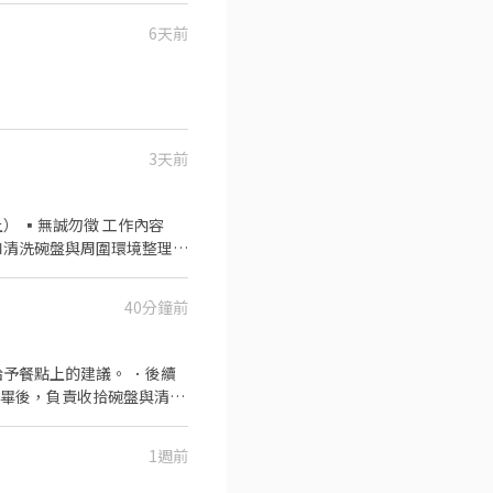
6天前
3天前
誠勿徵 工作內容
和清洗碗盤與周圍環境整理。
日需2段上班）
40分鐘前
予餐點上的建議。 ．後續
完畢後，負責收拾碗盤與清理
1週前