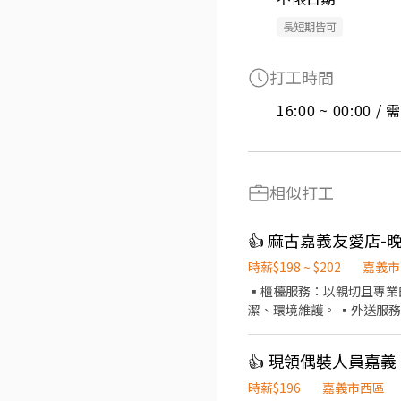
長短期皆可
打工時間
16:00 ~ 00:00 
相似打工
👍 麻古嘉義友愛店
時薪$198 ~ $202
嘉義市
▪️櫃檯服務：以親切且專業
潔、環境維護。 ▪️外送服務。（提供店車） —————— 額外提供： 🔹不定期
獎
👍 現領偶裝人員嘉
時薪$196
嘉義市西區