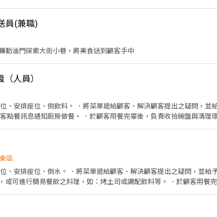
【用餐方式】代訂中餐或晚餐70元/餐 ✅【薪轉帳戶】每月12號(台新銀行
6K~37K ➡️約3~6個月可轉正，轉正薪資$32,000(另有年終及獎金，
退 - ❤️請先按 【 我 要 應 徵 】 投遞履歷➡快速接洽面試 - ╔~~♥~~♥
假制度】週休二日、紅日休 ✅【提供預支】可提供預支 ✅【吃飯】員工餐廳自
 工作攏低嘉↓↓ ☎️連絡電話:0933670253 ☎️加瀨詢問:@927wcdri 陳
送員(兼職)
✅【工作環境】飲水機、置物櫃、吸菸區、機車停車場 ✅【發薪日期】每月10號 - 
db ╚~~♥~~♥~~⭐️【 快速找工作 】⭐️~~♥~~♥~~╝
╔~~♥~~♥⭐️【 應徵方式 】⭐️~~♥~~♥~~╗ ↓↓找嘉嘉 工作攏低嘉↓↓ 
嘉 ➡️火速找嘉嘉 https://lin.ee/Y30dLdb ╚~~♥~~♥~~⭐️【 快速找工
轉動油門探索大街小巷，將美食送到顧客手中
職（人員）
帶位、安排座位、倒飲料。 ．將菜單遞給顧客、解決顧客提出之疑問，並
顧客點餐訊息通知廚房做餐。 ．於顧客用餐完畢後，負責收拾碗盤與清理環
東區
帶位、安排座位、倒水。 ．將菜單遞給顧客、解決顧客提出之疑問，並給予
，或可進行簡易餐飲之料理，如：烤土司或調配飲料等。 ．於顧客用餐
銀等工作。 餐飲內場： ．擔任廚師的助手，處理烹飪前與烹飪中之準備工
材。 ．負責清理工作環境、設備和餐具。 ．準備不同餐點所需要的食材。
外帶服務。