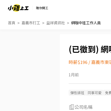
隨你開工
首頁
嘉義市打工
益祥資訊社
網咖中班工作人員
網
時薪$196
/
嘉義市東
1月前
彈性排班
同事可愛
免
公司名稱