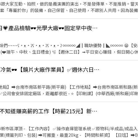
市跟大家互動、拍照，做的是義演團的演出，不是發傳單、不是推銷。當天做完當天領
一套「專屬於你」的裝備，自己保管、自己使用，不跟別人共用。因為裝
天，且需能獨自上工、自行載運裝備。只想偶爾做一天的，這個職缺不適合。 🗓 自
場次自己挑（每週三天以上）。臨時有事提前說一聲就好，不扣錢、不記點。 🌙 嘉義
💎台南南區💗周休二日💗產品檢驗🕶️光學大廠🕶️固定早中夜班🙆🏻‍♀️長期穩定
彩虹夜市、湖美夜市 ・週三：彌陀、同仁夜市 ・週四：彩虹夜市 ・週五
天天有場，任你挑三天以上；鄰近的雲林場次也可跨區報班。 💰 薪資單純 嘉義全區同一費
場地、不分遠近，沒有底薪抽成那些複雜算法。當天做完當天結，24小時內匯款或
•ᴥ•ʔ ∞∞∞◢┃職缺優勢┃◣∞∞∞ 😁【安心上工】➟享有勞健保.團
。第一次先做 1~2 小時試作，教你怎麼穿、怎麼動、怎麼跟客人互動，
 (❤️端午、中秋、生日禮金) 🫧【週休二日】➟平日安心賺錢 ，假日開心
需要口才好，會揮手、會鞠
通工具、能載運裝備、能獨自上工 ・能穩定一週上三天以上、願意自己保管專屬裝備
場次表擇一），談完直接看到現場長怎樣，當天就能決定要不要試作。 👉 應徵後我們會在
👓我知道你在看我!有冷氣🕶️【鏡片大廠作業員】✅週休六日✅免經驗可-暉
8:00-16:30▶▶▶薪資:30500元(輪休30分) 🌅中班
 分鐘確認狀況再約面試。
元(輪休30分) 🌌夜班00:00-08:30▶▶▶薪資:37800元(輪休30分) ※【需配合產線加班】
服務專員➠文文小姐 ✅手機➠0932-733-893 ✅L.I.N.E.➠@826jc
作地點】➡️台南市南區新平路(新平廠) 【工作地點】➡️台南市南區新和路(新
✅公司會安排固定廠區，距離都很近 - ⭐️【印刷課】(中華西廠/新和廠)印
鏡片外觀檢驗、有油墨味道 - ➡️【早班】08:00-16:30(輪休30分) ➡
班】16:00-00:30(輪休30分) ➡️【薪資】34000元.配合加班平均約40K~4
😅不好意思!不允許你不知道賺高薪的工作【時薪215元】新市倉庫人員✅周休六日-銳
作業員(站立式作業) 【工作內容】 簡易機台操作、鏡片外觀檢驗、電腦操作、
) ➡️【薪資】37800元.配合加班平均約45K~47K - ⭐️【眼鏡組裝課】(新和
、裝片及包裝作業 ➡️【早班】08:00-16:30(輪休30分) ➡️【薪資】3
市新市區潭頂 - 【工作內容】 ✅操作倉庫管理系統 ✅原物料/半成品/成品
6:00-00:30(輪休30分) ➡️【薪資】34000元.配合加班平均約40K~42K 
標籤列印、包裝) ➡️可搬重，最重20kg - 【時間和薪資】 【日班】➡️08:3