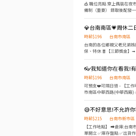
🎪 職位亮點 穿上偶裝在夜
備制（重要） 錄取後配發
配合的夥伴——一週至少要能上三
有固定班表，也不排你的時間，
次 ・週一：大林 ・週二：
市、圓環、湖美夜市 ・週日：圓環 
時薪$196
台南市南區
率，時薪最高 $196，不分
台南的各位鄉親父老兄弟姊妹們~~~~ʕ•ᴥ•ʔʕ•ᴥ•ʔʕ
友善機制 完全沒經驗可以來
保、特休 🧧【三節獎金】➟
做完那次就好，不勉強、不綁約。 😄 適合對象 ・學生、二度就業、想賺外快的上班族都歡迎 ・不
領，警示戶可協調 ∞∞∞◢┃職缺介紹┃◣∞∞∞ 📍工作地點: ➡️台南市南區新平路.號 ➡️台南市南區新和路.號 ➡️台南市南區中
躬、會互動就夠 ・有機車等交
華西路一段.號 💼工作內容: ⭐印刷機台操作、鏡片印刷、鏡片外觀檢驗 ⭐產品外觀檢驗、鏡片上下架整理、台車推放、產品整理 ⭐
面試安排在嘉義場次現場（依上方
簡易機台操作、鏡片外觀檢驗、電腦操作、物料整理 ⏰上班時間: 🌄早班0
小時內主動聯絡您，先聊 5
16:00-00:30▶▶▶薪資:34000
時薪$196
台南市南區
∞∞∞◢┃詢問預約┃◣∞∞∞ ✅
可預支❤️可隔日領 - 【工
➠https://lin.ee/RDrxb6W
市南區中華西路(中華西廠) 
內容】印刷機台操作、鏡片印刷、
平均約36K~38K - ➡️【中
⭐️【射出課】(新和廠)射出
00:00-08:30(輪休30分
時薪$215
台南市新市區
作內容】 眼鏡組裝、鎖附、黏貼
【工作地點】 ➡️倉庫:台南
36K~38K - ➡️【中班】1
單開立 ✅庫存盤點 ✅出貨作業(