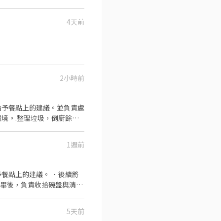
) ✅【福利】可預支❤️可隔
依個人績效及公司營運狀況而
~~⭐️【 應徵方式 】
付20塊 ✅【禮金】三節禮金
嘉嘉 ➡️火速找嘉嘉
4天前
❤️請先按 【 我 要 應 徵
☎️連絡電話:0933670253
作 】⭐️~~♥~~♥~~╝✨
2小時前
給予餐點上的建議。並負責處
境。.整理垃圾，倒廚餘，
1週前
餐點上的建議。 ．後續將
完畢後，負責收拾碗盤與清理
作與其他餐廳相關事務。 ．
 ．協助測量食材的容量與
5天前