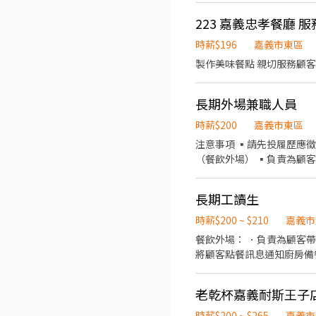
223 嘉義忠孝餐廳 服
時薪$196
嘉義市東區
製作美味餐點 親切服務顧客
長期外場兼職人員
時薪$200
嘉義市東區
注意事項 ▪請先投履歷應徵，
（餐飲外場） ▪負責為顧
▪分裝食材與封口飲料。 ▪負責擺
晚班 ==> 17：30 ~ 20：3
長期工讀生
時薪$200 ~ $210
嘉義市
餐飲外場： ．負責為顧客
將顧客點餐訊息通知廚房備
環境。 餐飲內場： ．擔任廚師的助手，處理烹飪
材。 ．負責清理工作環境
老乾杯嘉義耐斯王子
時薪$200 ~ $265
嘉義市