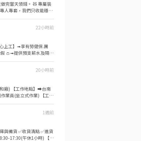
錢。 🧸 專屬裝
備專人專套，我們只收能穩定
主報班制 沒
每週固定場
22小時前
：圓環 ・週六：朴子、同仁夜
現場付現。 🌱 新手
試作一樣算錢。覺得不適合，
休假 👛➟提供預支薪水及隔日
 📍 面試資訊
 24
20小時前
nfy(要加@唷) ✅【快速加入】
和廠) 【工作地點】➡️台南
刷作業員(坐立式作業) 【工作
️【薪資】30500元.配合加班
2K ✅中班需在早班受訓兩周 -
1週前
物料整理 - ➡️【晚班】
廠)組裝作業員(坐立式作業) 【工
0500元.配合加班平均約
入庫與備貨 ✅收貨清點 ✅進貨
✅中班需在早班受訓兩周 - ✅【休
0-17:30(午休1小時) 【薪