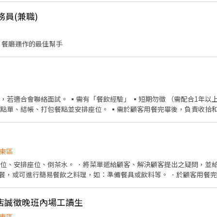
務員(兼職)
 餐廳運作的最佳幫手
若適合會聯絡面試。 ▪需有「餐飲經驗」 ▪短期勿徵 （需配合1年以上） ▪無
客點單、結帳、打包餐點並安排座位。 ▪需於顧客用餐完畢後，負責收拾
盤、打包外帶服務。 ▪打烊後負責清理工作環境、設備和餐具。 工作時間（週一店休） 平日
0 假日中班 ==> 11：30 ~ 13：30 假日晚班 ==> 17：30 ~ 20：30 （假
東區
帶位、安排座位、倒茶水。 ．將菜單遞給顧客、解決顧客提出之疑問，並給
餐，或可進行簡易餐飲之料理，如：準備餐具或飲料等。 ．於顧客用餐
前與烹飪中之準備 工作與其他餐廳相關事務。 ．負責洗、剝、削、切各種食
、設備和餐具。
店誠徵晚班內場工讀生
東區