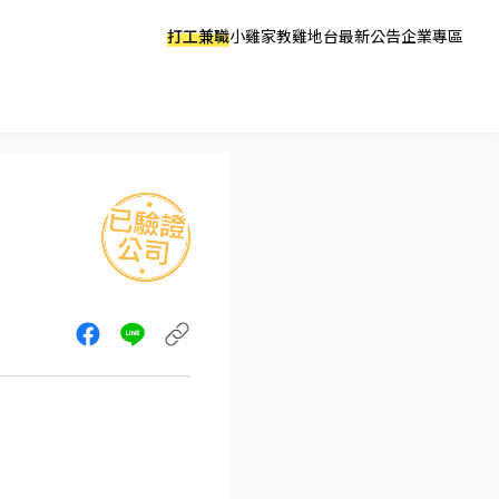
打工兼職
小雞家教
雞地台
最新公告
企業專區