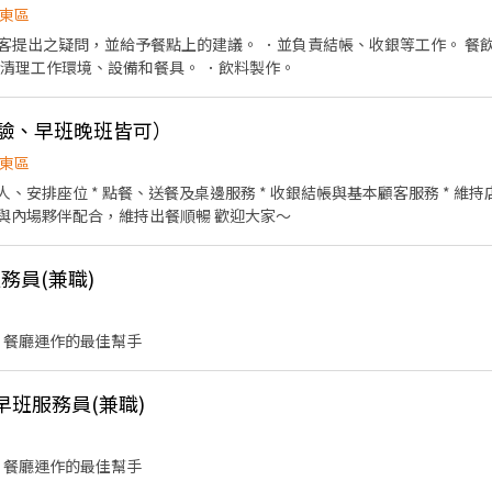
東區
出之疑問，並給予餐點上的建議。 ．並負責結帳、收銀等工作。 餐飲內場： ·準備
責清理工作環境、設備和餐具。 ．飲料製作。
經驗、早班晚班皆可）
東區
人、安排座位 * 點餐、送餐及桌邊服務 * 收銀結帳與基本顧客服務 * 維
 與內場夥伴配合，維持出餐順暢 歡迎大家～
服務員(兼職)
 餐廳運作的最佳幫手
 早班服務員(兼職)
 餐廳運作的最佳幫手