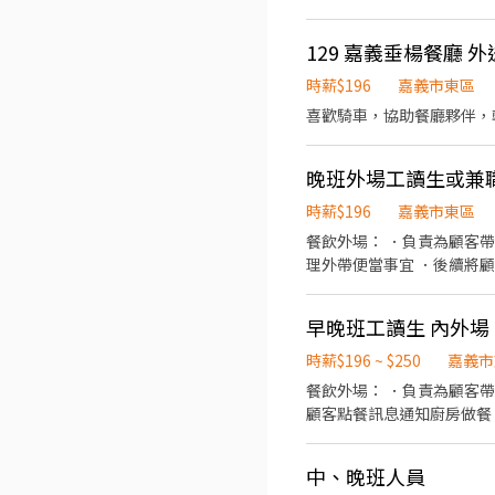
假方式】周休二日.見紅休 ✅
資】時薪215元，平均大約3
日領✅三節禮金/勞健保.特休.勞
定） - 【福利】 ✅【休
⭐️~~♥~~♥~~╗ ↓↓找嘉嘉
129 嘉義垂楊餐廳 外
600元(生日.中秋.端午) 
https://lin.ee/Y30dL
】 投遞履歷➡快速接洽面試 - 
時薪$196
嘉義市東區
☎️加賴詢問:@927wcdri 陳嘉
喜歡騎車，協助餐廳夥伴，
晚班外場工讀生或兼
時薪$196
嘉義市東區
餐飲外場： ．負責為顧客
理外帶便當事宜 ．後續將
拖掃地等！
早晚班工讀生 內外場
時薪$196 ~ $250
嘉義市
餐飲外場： ．負責為顧客
顧客點餐訊息通知廚房做餐
環境。 ．並負責結帳、收
負責洗、剝、削、切各種食
中、晚班人員
重量。 ．負責擺盤、打包