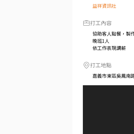
益祥資訊社
打工內容
協助客人點餐，製
晚班1人
依工作表現調薪
打工地點
嘉義市東區吳鳳南路