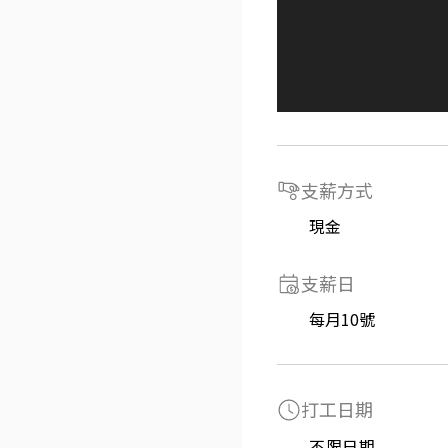
支薪方式
現金
支薪日
每月10號
打工日期
不限日期