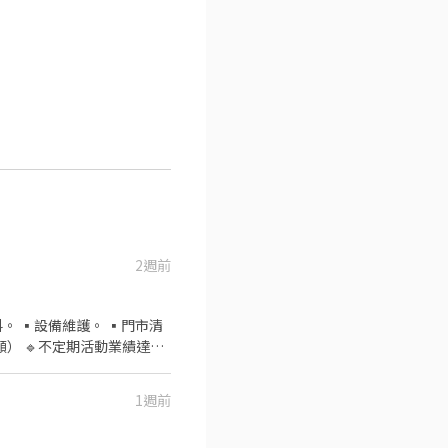
2週前
 ▪️設備維護。 ▪️門市清
1週前