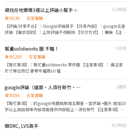
尋找在地嚮導3級以上評論小幫手 ✨
3小時前
單次$30
在家兼職
【評論/分享平台】：Google評論寫手 【分享內容】：google五星
評論 【需求目的】：上架評論不得刪除 【交付方式】：轉帳 【注意
事項】: 1.評論一則30元 2.需無痕確認評論，評論一週未被系統移除
之有效評論。 3.帳號需求在地嚮導 3級起，帳號存在多則評論才能
幫畫solidworks 圖 不難！
5天前
應徵此工作。 4.google評論永久不得刪評，保密商家資訊。 5.細節
部分可以直接私訊，我們將詳細說明。 6.評論內容及照片統一提
單次$200
在家兼職
供，僅需複製貼上。 7. 帳號一組 8.目前需求3名評論員，如未即時
【幫忙事項】：幫忙畫solidworks 零件圖 【注意事項】： 需注意
回覆可能會請您延後評論！（審核訊息眾多，會主動聯繫符合資格
尺寸單位而已 要零件檔跟stl 檔
者） 9.一律於確認有效評論後轉帳支付費用。 *符合資格者請截圖此
畫面應徵，以確保金額無誤 《此任務為一般被動收入，不影響正
google評論（遠距，人須在新竹，限一個帳號）
1週前
業》
單次$50
在家兼職
【幫忙事項】：於google地圖點新增五顆星，並評論 +圖片 增加10
字以上自由發揮內容或是提供內容貼上，須在新竹 【注意事項】：
人須在新竹 1. Google評論不可刪除，保密商家資訊 2. 文章永久不
得刪除 3. 需用無痕模式確認上評並回傳評論連結，確認結案完成 4.
徵DRC, LVS高手
9小時前
若評論被屏蔽或無顯示皆不符合該任務。 5.匯款可使用任何一家銀