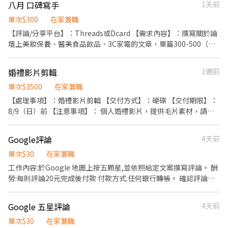
八月 口碑寫手
1天前
單次$300
在家兼職
【評論/分享平台】：Threads或Dcard 【需求內容】：撰寫關於論
壇上美妝保養、醫美食品飲品、3C家電的文章，單篇300-500（字
數約100-300字） 【交付方式】： 匯款 【注意事項】： 合作前先簽
保密協議 意者私擅長撰寫領域，有口碑寫文經驗者優先
婚禮影片剪輯
1週前
單次$3500
在家兼職
【處理事項】：婚禮影片剪輯 【交付方式】：硬碟 【交付期限】：
8/9（日）前 【注意事項】： 個人婚禮影片，提供毛片素材，請以
FCPX剪輯。 希望是台中剪輯師，由我方提供硬碟，於硬碟內剪輯完
成後交返。 來訊請隨附作品連結，感謝。
Google評論
4天前
單次$30
在家兼職
工作內容:於Google 地圖上按五顆星,並依照給定文案撰寫評論。 酬
勞:每則評論20元完成後付款 付款方式:任何銀行轉帳。 確認評論成
功方式: 使用其他查看最新評論,若顯示評論及完成。
Google 五星評論
4天前
單次$30
在家兼職