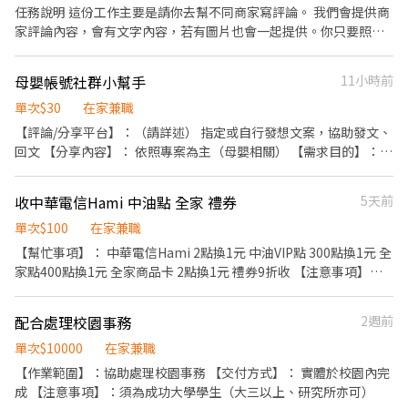
任務說明 這份工作主要是請你去幫不同商家寫評論。 我們會提供商
家評論內容，會有文字內容，若有圖片也會一起提供。你只要照著
內容去完成評論就可以。 工作內容 • 幫不同商家寫評論。 • 每則
評論 10 元。 • 一個帳號一次最多 3 個商家 • 若被刪除，則不列入
母嬰帳號社群小幫手
11小時前
計算 交件方式 完成後請把下面資料貼到 Google Sheet： • 上架日
期 • 帳號名稱 • 評論連結 • 你的名字 最後評論完回報你總共做了
單次$30
在家兼職
幾則，即可。 交付期限 2026/7/11 以前
【評論/分享平台】：（請詳述） 指定或自行發想文案，協助發文、
回文 【分享內容】： 依照專案為主（母嬰相關） 【需求目的】：
【交付方式】： 【注意事項】：帳號自備，勿洩漏合作內容
收中華電信Hami 中油點 全家 禮券
5天前
單次$100
在家兼職
【幫忙事項】： 中華電信Hami 2點換1元 中油VIP點 300點換1元 全
家點400點換1元 全家商品卡 2點換1元 禮券9折收 【注意事項】：
必須告知我哪種點要換，有多少點要換 需先轉點後轉帳 街口支付，
所有銀行郵局皆可轉帳 🔥請直接應徵，不需詢問是否有缺人及缺多
配合處理校園事務
2週前
少，謝謝配合
單次$10000
在家兼職
【作業範圍】：協助處理校園事務 【交付方式】： 實體於校園內完
成 【注意事項】：須為成功大學學生（大三以上、研究所亦可）