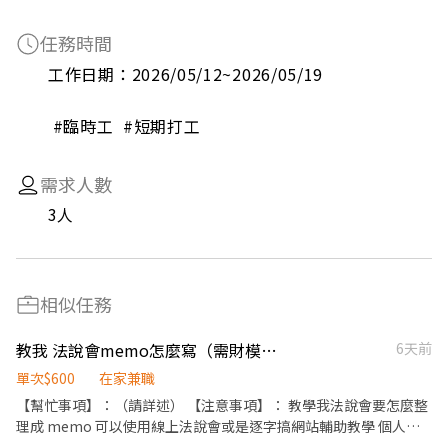
任務時間
工作日期：2026/05/12~2026/05/19

 #臨時工  #短期打工
需求人數
3人
相似任務
教我 法說會memo怎麼寫（需財模能力
6天前
單次$600
在家兼職
【幫忙事項】：（請詳述） 【注意事項】： 教學我法說會要怎麼整
理成 memo 可以使用線上法說會或是逐字搞網站輔助教學 個人希
望學會寫 memo 以及 連動到財務模型的能力 感謝