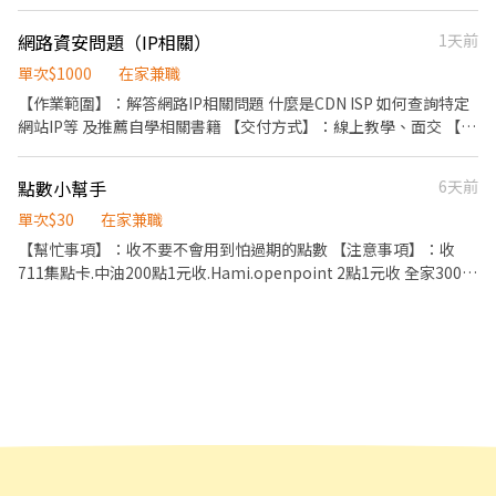
網路資安問題（IP相關）
1天前
單次$1000
在家兼職
【作業範圍】：解答網路IP相關問題 什麼是CDN ISP 如何查詢特定
網站IP等 及推薦自學相關書籍 【交付方式】：線上教學、面交 【注
意事項】：希望是專業人士，大學念相關科系。本人學習上述項目
僅為工作上需求，只是業內找不到懂的人。
點數小幫手
6天前
單次$30
在家兼職
【幫忙事項】：收不要不會用到怕過期的點數 【注意事項】：收
711集點卡.中油200點1元收.Hami.openpoint 2點1元收 全家300點
1元收