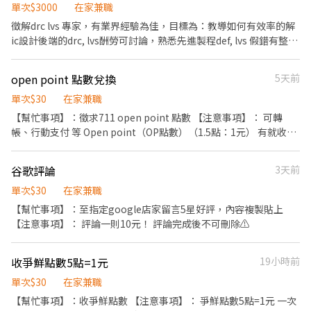
行郵局
單次$3000
在家兼職
徵解drc lvs 專家，有業界經驗為佳，目標為：教導如何有效率的解
ic設計後端的drc, lvs酬勞可討論，熟悉先進製程def, lvs 假錯有整理
成筆記者為佳
open point 點數兌換
5天前
單次$30
在家兼職
【幫忙事項】：徵求711 open point 點數 【注意事項】： 可轉
帳、行動支付 等 Open point（OP點數）（1.5點：1元） 有就收，
多少都可 意者可直接應徵詢問，會盡快回覆 告知有多少點的點數，
並告知我需要的收款方式，謝謝。
谷歌評論
3天前
單次$30
在家兼職
【幫忙事項】：至指定google店家留言5星好評，內容複製貼上
【注意事項】： 評論一則10元！ 評論完成後不可刪除⚠️
收爭鮮點數5點=1元
19小時前
單次$30
在家兼職
【幫忙事項】：收爭鮮點數 【注意事項】： 爭鮮點數5點=1元 一次