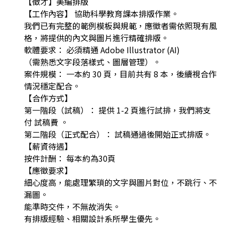
【徵才】美編排版
【工作內容】 協助科學教育課本排版作業。
我們已有完整的範例模板與規範，應徵者需依照現有風
格，將提供的內文與圖片進行精確排版。
軟體要求： 必須精通 Adobe Illustrator (AI)
（需熟悉文字段落樣式、圖層管理）。
案件規模： 一本約 30 頁，目前共有 8 本，後續視合作
情況穩定配合。
【合作方式】
第一階段（試稿）： 提供 1-2 頁進行試排，我們將支
付 試稿費 。
第二階段（正式配合）： 試稿通過後開始正式排版。
【薪資待遇】
按件計酬： 每本約為30頁
【應徵要求】
細心度高，能處理繁瑣的文字與圖片對位，不跳行、不
漏圖。
能準時交件，不無故消失。
有排版經驗、相關設計系所學生優先。