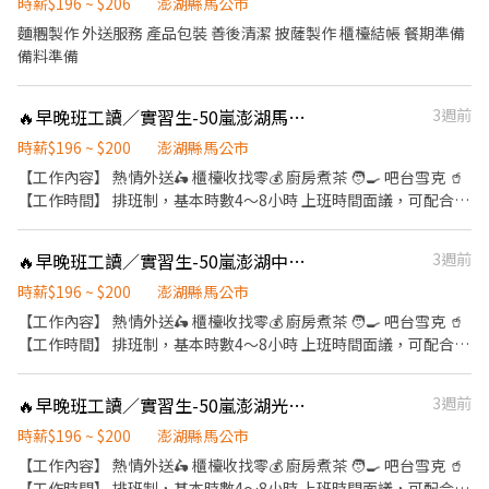
時薪$196 ~ $206
澎湖縣馬公市
版露肚、蕾絲、長版上衣 ) 褲子：深色素褲或深色牛仔長褲（不可
麵糰製作 外送服務 產品包裝 善後清潔 披薩製作 櫃檯結帳 餐期準備
短褲、7分褲、破褲、運動褲、棉褲、寬褲、飛鼠褲、淺色褲、褲
備料準備
裙） 鞋子：布鞋 (不可螢光色、發光、高跟鞋) 不可佩戴耳環 PS: 1.
薪資於活動結束10/27匯款完畢 2. 需攜帶身分證正反面影本，未攜
帶者等資料補寄後領款 3. 薪資會扣除勞保自付額部分 4.供餐休息半
🔥早晚班工讀／實習生-50嵐澎湖馬公店
3週前
小時不計薪 5.需攜帶手電筒 ( 手掌大小即可，不可使用手機內建或
時薪$196 ~ $200
澎湖縣馬公市
app的手電筒 ) -------------------------------— ＊隨身物品請精
【工作內容】 熱情外送🛵 櫃檯收找零💰 廚房煮茶 🧑‍🍳 吧台雪克 🥤
簡，東西越少越好，現場無置物空間。 ＊雙方雇傭關係，從完成現
【工作時間】 排班制，基本時數4～8小時 上班時間面議，可配合課
場報到手續後開始生效。
表排班，兼職可配合 另有FT空缺歡迎詢問😉 【公司制度】 公開透
明的升遷制度 完整的教育訓練 【公司福利】 享團保、勞健保及勞
🔥早晚班工讀／實習生-50嵐澎湖中正店
3週前
退、免費員工飲品、生日禮金、三節禮金與中秋禮品、油資津貼、
打烊津貼、特休代金、尾牙
時薪$196 ~ $200
澎湖縣馬公市
【工作內容】 熱情外送🛵 櫃檯收找零💰 廚房煮茶 🧑‍🍳 吧台雪克 🥤
【工作時間】 排班制，基本時數4～8小時 上班時間面議，可配合課
表排班，兼職可配合 另有FT空缺歡迎詢問😉 【公司制度】 公開透
明的升遷制度 完整的教育訓練 【公司福利】 享團保、勞健保及勞
🔥早晚班工讀／實習生-50嵐澎湖光復店
3週前
退、免費員工飲品、生日禮金、三節禮金與中秋禮品、油資津貼、
打烊津貼、特休代金、尾牙
時薪$196 ~ $200
澎湖縣馬公市
【工作內容】 熱情外送🛵 櫃檯收找零💰 廚房煮茶 🧑‍🍳 吧台雪克 🥤
【工作時間】 排班制，基本時數4～8小時 上班時間面議，可配合課