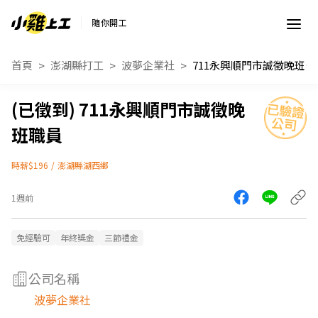
隨你開工
首頁
澎湖縣打工
波夢企業社
711永興順門市誠徵晚班職員
711永興順門市誠徵晚
班職員
時薪$196
/
澎湖縣湖西鄉
1週前
免經驗可
年終獎金
三節禮金
公司名稱
波夢企業社