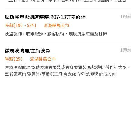
表排班，兼職可配合 另有FT空缺歡迎詢問😉 【公司制度】 公開透
明的升遷制度 完整的教育訓練 【公司福利】 享團保、勞健保及勞
摩斯漢堡澎湖店時時段07-13兼差夥伴
1週前
退、免費員工飲品、生日禮金、三節禮金與中秋禮品、油資津貼、
打烊津貼、特休代金、尾牙
時薪$196 ~ $241
澎湖縣馬公市
漢堡製作，收銀服務，顧客接待，環境清潔維護及打掃
徵表演助理/主持演員
1週前
時薪$250
澎湖縣馬公市
表演團體助理 協助表演者著裝或者穿著偶裝 現場機動 徵可扛大型、
重偶裝演員 徵演員/帶動跳主持 需要配合31號排練 酬勞另計