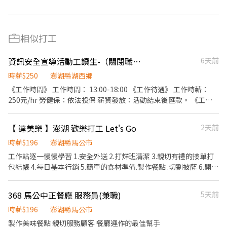
相似打工
資訊安全宣導活動工讀生-（關閉職缺）
6天前
時薪$250
澎湖縣湖西鄉
《工作時間》 工作時間： 13:00-18:00 《工作待遇》 工作時薪：
250元/hr 勞健保：依法投保 薪資發放：活動結束後匯款。 《工作
內容》 工作地點︰湖西鄉林投公園-湖西童玩嘉年華 工作內容：利
用遊戲做兒少網路安全宣導，攤位活動執行(無須銷售)
【 達美樂 】澎湖 歡樂打工 Let's Go
2天前
時薪$196
澎湖縣馬公市
工作站逐一慢慢學習 1.安全外送 2.打烊班清潔 3.親切有禮的接單打
包結帳 4.每日基本行銷 5.簡單的食材準備.製作餐點 .切割披薩 6.開店
準備 7.簡易版文書處理 ps:需配合公司重要節慶日出勤，如:跨年 聖
誕節 春節 母親節 父親節 國定假日出勤者:雙薪
368 馬公中正餐廳 服務員(兼職)
5天前
時薪$196
澎湖縣馬公市
製作美味餐點 親切服務顧客 餐廳運作的最佳幫手