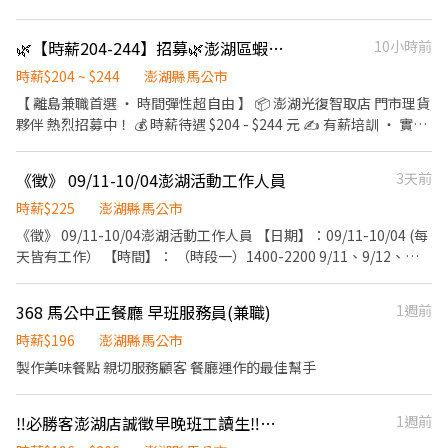
🌿【時薪204-244】招募🌿澎湖區蝦皮門市夥伴🌿完整培訓🌿新人友善🌿蝦QO
10小時前
時薪$204 ~ $244
澎湖縣馬公市
【 離島兼職首選 ‧ 時間彈性超自由 】 📦 澎湖光復智取店 門市理貨
夥伴 熱烈招募中！ 💰 時薪待遇 $204 - $244 元 ✍️ 有薪培訓 ‧ 實習
與教育訓練都有薪水拿！ 【 職務優勢 】 ⚡ 排班超彈性 ‧ 每週平日
3-4 天 ＋ 假日 1 天 ⚡ 無人商店 ‧ 環境單純偶爾跑點不無聊 ⚡ 工作
《徵》 09/11-10/04澎湖活動工作人員
3天前
簡單好上手 ‧ 包裹盤點、上架與門市環境整理 【 彈性上班時間
（擇一固定不輪班）】 🌅 早班｜11:00 - 15:00 ⛅ 午班｜15:00 -
時薪$225
澎湖縣馬公市
19:00 🌆 晚班｜17:30 - 21:30 / 18:30 - 22:30 📍 工作地點： ‧ 澎湖
《徵》 09/11-10/04澎湖活動工作人員 【日期】：09/11-10/04 (每
光復智取店：澎湖縣馬公市三多路236號 ---------------------------
天皆有工作） 【時間】： （時段一）1400-2200 9/11、9/12、
---------------- 📩 快速應徵方式： 👉 官方小幫手：@735tivrh 👉
9/13、9/19、9/26、10/3 （時段二） 1730-2200（吃飽到） 9/14-
快速通關連結：https://lin.ee/IAQnl4E 📞 聯絡電話：0968-937-
9/18 、9/20-9/25、9/27-10/2、10/4 (依現場狀況,有可能提早或延
368 馬公中正餐廳 早班服務員(兼職)
1週前
875 王小姐 （訊息請留：姓名 ＋ 手機 ＋ 澎湖蝦皮）
後) 【地點】： 澎湖觀音亭園區 (880澎湖縣馬公市介壽路7號) 【集
合地點】：待公布(請提早15分鐘集合完畢) 【薪資】：$225/hr (薪
時薪$196
澎湖縣馬公市
資比照勞基法、超時依規定給予加班費) 【工作內容】：前置作業、
製作美味餐點 親切服務顧客 餐廳運作的最佳幫手
活動執行、交通管制、動線引導、撤場作業、定點及機動人員、舉
牌人員、排撤椅子、協助簡易清潔等，工作位置依照現場做分配，
‼️必勝客澎湖店誠徵早晚班工讀生‼️⏰寒暑假需配合排班可商量/彈性排班
1週前
需依現場督導指示，完成交辦之其他相關事務等等 【服裝】： 上
衣：素黑色上衣(可穿著內搭衣在裡面) ( 不可單肩、落肩、無袖、短