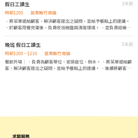
假日工讀生
1天前
時薪$200
苗栗縣竹南鎮
．將菜單遞給顧客、解決顧客提出之疑問，並給予餐點上的建議。
．於顧客用餐完畢後，負責收拾碗盤與清理環境。 ．並負責結帳、
收銀等工作。
晚班 假日工讀生
5天前
時薪$200 ~ $210
苗栗縣竹南鎮
餐飲外場： ．負責為顧客帶位、安排座位、倒水。 ．將菜單遞給顧
客、解決顧客提出之疑問，並給予餐點上的建議。 ．後續將顧客點
餐訊息通知廚房做餐，或可進行簡易餐飲之料理，如：烤土司或調
配飲料等。 ．於顧客用餐完畢後，負責收拾碗盤與清理環境。 ．並
負責結帳、收銀等工作。 餐飲內場： ．擔任廚師的助手，處理烹飪
前與烹飪中之準備工作與其他餐廳相關事務。 ．負責洗、剝、削、
切各種食材。 ．負責清理工作環境、設備和餐具。 ．準備不同餐點
所需要的食材。 ．協助測量食材的容量與重量。 ．負責擺盤、打包
外帶服務。
求職服務