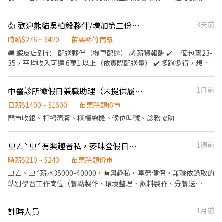
理、調製飲料。 5.負責結帳、收銀之工作。 6.依照實務狀況調整職
務。 7.熱情、親切、有耐心佳。 8.每週需可排班三～四天，需配合
👍 歡迎熊貓吳柏毅夥伴/增加第二份收入【🦐店到家機車外送】-HM竹南新南
3天前
假日排班 9.需長期可配合的夥伴，寒暑期勿試
時薪$276 ~ $420
苗栗縣竹南鎮
🚚 蝦皮店到宅｜配送夥伴（機車配送） 💰 薪資報酬 ✔️ 一個包裹23-
35，平均收入可達 6萬1 以上（依實際配送量） ✔️ 多跑多得，想多
賺可以多接單🔥 ✨ 工作特色 ✔️ 自主安排配送節奏，自由度高 ✔️ 無
經驗可，有人帶流程 ✔️ 當天送完即可提早下班 ✔️ 作業單純好上手
中醫診所徵假日兼職助理（未提供履歷恕不回訊）
1月前
✔️ 純配送性質，無需處理金流 🏍️ 工作時間 ✔️ 08:00即可開始送貨 送
完就下班 ✔️在門市刷完包裹 系統馬上幫你導航安排送貨路線 ✔️ 當日
日薪$1400 ~ $1600
苗栗縣頭份市
配送完成即可提前收工 ✔️ 想多賺可延長接單時間 🧭 上線流程（簡
門市收銀、打掃清潔、櫃檯總機、候位叫號、診務協助
單5步驟） Step 1｜準備設備 機車＋駕照＋強制險＋Android手機
(家裡的舊手機也可以) Step 2｜資料確認 完成資料填寫，安排上線
ㄓㄥˋㄓˊ有興趣者私，麥味登假日內外場兼職工讀
1週前
時間 Step 3｜安裝貨架 機車安裝配送貨架（公司有補助） Step 4｜
說明＋試跑 現場教學＋實際帶跑，新手也OK Step 5｜開始配送 配
時薪$210 ~ $240
苗栗縣頭份市
送範圍3公里內 → 完成配送任務💰 📦 工作內容 ✔️ 依系統接單配送
ㄓㄥ、ㄓˊ薪水35000-40000，有興趣私。享勞健保。兼職依錄取的
包裹 ✔️ 機車運送至指定地點 ✅ 須具備以下 ✔️ 自備機車 ✔️ 有效駕照
站別學習工作崗位（餐點製作、環境整理、飲料製作、分餐送
＋強制險 ✔️ Android手機(掃瞄包裹系統是安卓系統) 🚀 應徵方式
餐。）
【截圖應徵職缺+姓名+電話】 報名ID: @346uatki 快速報
名:https://lin.ee/rczPFWq 會有專人與您聯絡，安排面試~
計時人員
1月前