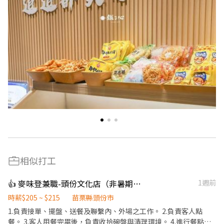
相似打工
👍 麥味登兼職-頭份文化店（非暑期職缺）
1週前
時薪$205 ~ $215
苗栗縣頭份市
1.負責接單、擺盤、送餐及聯繫內、外場之工作。 2.負責客人點
餐。 3.客人用餐完畢後，負責收拾碗盤與清理環境。 4.進行餐點料