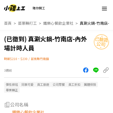
隨你開工
首頁
苗栗縣打工
鐵樂心餐飲企業社
真涮火鍋-竹南店-內外
場計時人員
時薪$210 ~ $230
/
苗栗縣竹南鎮
3週前
彈性排班
同事可愛
員工旅遊
公司聚餐
員工折扣
團體保險
畢業轉正
公司名稱
鐵樂心餐飲企業社