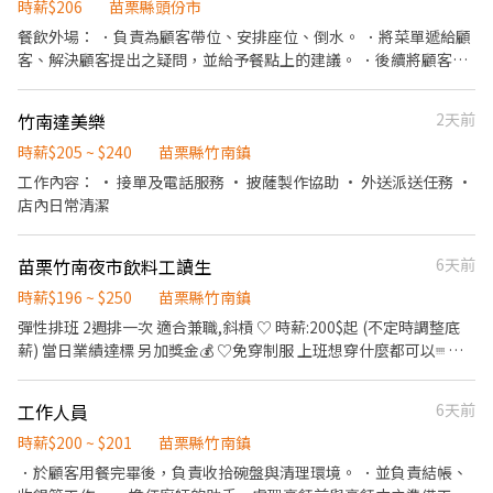
時薪$206
苗栗縣頭份市
餐飲外場： ．負責為顧客帶位、安排座位、倒水。 ．將菜單遞給顧
客、解決顧客提出之疑問，並給予餐點上的建議。 ．後續將顧客點
餐訊息通知廚房做餐，或可進行簡易餐飲之料理，如：烤土司或調
配飲料等。 ．於顧客用餐完畢後，負責收拾碗盤與清理環境。 ．打
竹南達美樂
2天前
包外帶服務。
時薪$205 ~ $240
苗栗縣竹南鎮
工作內容： • 接單及電話服務 • 披薩製作協助 • 外送派送任務 •
店內日常清潔
苗栗竹南夜市飲料工讀生
6天前
時薪$196 ~ $250
苗栗縣竹南鎮
彈性排班 2週排一次 適合兼職,斜槓 ♡ ︎︎時薪:200$起 (不定時調整底
薪) 當日業績達標 另加獎金💰 ♡免穿制服 上班想穿什麼都可以ᵎᵎᵎᵎ ♡
彈性排班 可利用休假排班,學生可依課表排班 ♡上下班無交通工具到
家 公司提供車輛接送 不用擔心交通問題 ♡ 上下班無交通工具到家
工作人員
6天前
公司提供車輛接送 不用擔心交通問題 ♡滿3個月的夥伴 享有生日禮
無需每日配合 選每週幾也可以喔 其餘地點,公司可安排車輛接送ت
時薪$200 ~ $201
苗栗縣竹南鎮
桃園地區： 📍蘆竹區:|南崁夜市二’五’六| 📍大溪區:|大溪老街 四|
．於顧客用餐完畢後，負責收拾碗盤與清理環境。 ．並負責結帳、
大溪老街 六’日| 📍大園區:|菓林夜市 六| 璟都好夜市 六| 新北地