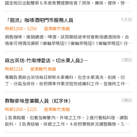
國定假日出勤雙薪 6.年度免費健康檢查 7.勞保，團保，健保，勞工
退休金提撥 8.兼職人員依年度工作時數給予年假時數 9.單純內外場
工作
「鬪流」咖啡酒吧門市服務人員
5天前
時薪$200 ~ $250
苗栗縣竹南鎮
銷售咖啡、推銷調酒、啤酒，試用期經過考核會教授調酒技術，合
格後可視情況調薪 ‼️需輪早晚班‼️ ‼️需輪早晚班‼️ ‼️需輪早晚班‼️ 分早
晚班 早班咖啡廳 9：30-18：30 晚班質感酒吧19：30-02：30 對咖
啡及調酒有興趣的妳（你）， 想在打工中又學習到一技之長嗎！ 竹
麻古茶坊-竹南博愛店。切水果人員216/hr(歡迎二度就業）
3週前
南頭份唯一位於四星酒店內質感咖啡酒吧！ 期待肯學習的妳（你）
成為我們的一份子。
時薪$216
苗栗縣竹南鎮
專職負責麻古茶坊每日新鮮水果備料，包含水果清洗、削皮、切
丁、分裝及保存，依照標準作業流程完成備料工作，並維持工作區
域及器具清潔衛生。**工作時間彈性，可依個人可配合時段安排排
班，歡迎兼職、二度就業、學生加入。**工作內容單純，無經驗
群聯麥味登兼職人員（紅字休）
3週前
可，公司提供完整教育訓練，歡迎細心、手腳俐落、重視食品衛生
的夥伴加入我們！
時薪$200 ~ $215
苗栗縣竹南鎮
1.負責點餐、包餐及聯繫內、外場之工作。 2.進行餐點料理、調製
飲料。 3.負責結帳、收銀之工作。 4.依照實務狀況調整職務。 5.熱
情、親切、有耐心佳。 6.每週4天班 7.需長期可配合的夥伴 8.報到需
有從膳人員（餐飲）體檢報告