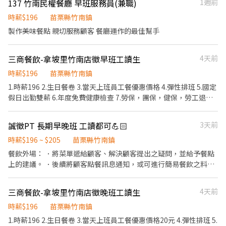
137 竹南民權餐廳 早班服務員(兼職)
1週前
將履歷寄到電子信箱，或攜帶簡易履歷到店裡應徵，謝謝⚠️
時薪$196
苗栗縣竹南鎮
製作美味餐點 親切服務顧客 餐廳運作的最佳幫手
三商餐飲-拿坡里竹南店徵早班工讀生
4天前
時薪$196
苗栗縣竹南鎮
1.時薪196 2.生日餐卷 3.當天上班員工餐優惠價格 4.彈性排班 5.國定
假日出勤雙薪 6.年度免費健康檢查 7.勞保，團保，健保，勞工退休
金提撥 8.兼職人員依年度工作時數給予年假時數 9.單純內外場工作
誠徵PT 長期早晚班 工讀都可💪🏻
3天前
時薪$196 ~ $205
苗栗縣竹南鎮
餐飲外場： ．將菜單遞給顧客、解決顧客提出之疑問，並給予餐點
上的建議。 ．後續將顧客點餐訊息通知，或可進行簡易餐飲之料
理，如：調配飲料等。 ．並負責結帳、收銀等工作。 餐飲內場： ．
處理飲品與烹飪中之準備工作與其他店內相關事務。 ．負責洗各種
三商餐飲-拿坡里竹南店徵晚班工讀生
4天前
食材。 ．負責清理工作環境、設備和餐具。 ．準備不同餐點所需要
的食材。 ．協助測量食材的容量與重量。 ．負責打包外帶服務以及
時薪$196
苗栗縣竹南鎮
外送。 需有熱忱及保持微笑的心情🥰
1.時薪196 2.生日餐卷 3.當天上班員工餐優惠價格20元 4.彈性排班 5.