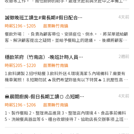
收銀等工作。 ．擔任廚師的助手，處理烹飪前與烹飪中之準備工作
區： 📍林口區:|林口夜市 三’日| 📍新莊區:|西盛夜市 五| 📍淡水區:|
與其他餐廳相關事務。 ．負責洗、剝、削、切各種食材。 ．負責清
沙崙夜市 五‘日| 新竹地區： 東區：|後站夜市 二、五｜｜青草湖夜
理工作環境、設備和餐具。 ．準備不同餐點所需要的食材。 ．協助
誠徵晚班工讀生#需長期#假日配合上班「短期勿試」
4天前
市 三｜ 竹東鎮：｜竹東夜市 六｜ 竹北市：｜竹北夜市 六 、日｜ 苗
測量食材的容量與重量。 ．負責擺盤、打包外帶服務。
栗地區： 竹南區：｜竹南夜市 六｜ 後龍區：｜後龍夜市 日｜
時薪$196 ~ $205
苗栗縣竹南鎮
餐飲外場： ．負責為顧客帶位、安排座位、倒水。 ．將菜單遞給顧
客、解決顧客提出之疑問，並給予餐點上的建議。 ．後續將顧客點
餐訊息通知廚房做餐，或可進行簡易餐飲之料理，如：烤土司或調
配飲料等。 ．於顧客用餐完畢後，負責收拾碗盤與清理環境。 ．並
穩飲茶府（竹南店）-晚班計時人員｜時薪205元UP ｜歡迎學生、二度就業
2週前
負責結帳、收銀等工作。 餐飲內場： ．擔任廚師的助手，處理烹飪
前與烹飪中之準備工作與其他餐廳相關事務。 ．負責洗、剝、削、
時薪$205 ~ $220
苗栗縣竹南鎮
切各種食材。 ．負責清理工作環境、設備和餐具。 ．準備不同餐點
1.飲料調製 2.招呼點餐 3.飲料外送 4.環境清潔 5.內場備料 7.需要有
所需要的食材。 ．協助測量食材的容量與重量。 ．負責擺盤、打包
機車駕照！ 8.短期勿試 🔥我們希望妳是有以下特質🔥 1.抗壓性高 2.
外帶服務。
積極主動 3.學習力強 4.細心負責 5.善於溝通 6.待人親切 ➕➕➕加分項
目➕➕➕➕➕ 1.不怕累 2.負責任 3.長期為主
🍔晨間廚房-假日長期工讀🍞 ⚠️短期勿試⚠️
4天前
時薪$196 ~ $206
苗栗縣竹南鎮
1、製作餐點 2、整理商品進貨 3、整理店內環境 4、食品事前備料
5、洗碗餐具器皿等 6、櫃台收銀接待 7、協助店長交辦事項 上班時
間： 05:50-13:20 07:20-13:20 08:50-13:20 09:20-13:20 （以上4個
時段，皆需輪流） ⚠️請先評估上班時間是否可接受，若合適麻煩請