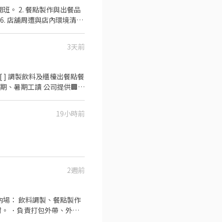
班。 2. 餐點製作與出餐品
 6. 店舖周遭與店內環境清潔
需求排班。 11.接受團隊工
3天前
餐、加班費⋯⋯⋯等
19小時前
2週前