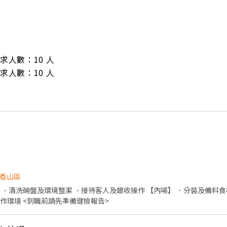
/ 需求人數：10 人

/ 需求人數：10 人
香山區
 ．清洗碗盤及環境整潔 ．接待客人及銀收操作 【內場】 ．分裝及備料食
及準備餐點 ．清洗器具及工作環境 <到職前請先準備健檢報告>