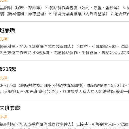
. 飲品調製（咖啡、茶飲等） 3. 餐點製作與包裝（吐司、漢堡、蛋餅等） 4
分裝（簡易備料、庫存整理） 6. 環境清潔與維護（內外場整潔） 7. 配
早班兼職
北區
餐最科技，加入点爭鮮讓你成為效率達人】 1.接待、引導顧客入座、協
2.全方位工作技能-外場服務、內場餐點製作、出餐管理、確認出菜品質 
門市整潔
205起
北區
0～12:30（總時數約為5.6個小時會視情況調整） 偶爾會提早至5:00上班至
私人原因無法就保 兼職一個月大概在18000～22000
全天班兼職
北區
餐最科技，加入点爭鮮讓你成為效率達人】 1.接待、引導顧客入座、協