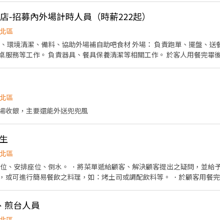
竹店-招募內外場計時人員（時薪222起）
北區
協助外場補自助吧食材 外場： 負責跑單、擺盤、送餐及聯繫內外場之工作。 負
桌服務等工作。 負責器具、餐具保養清潔等相關工作。 於客人用餐完畢
北區
場收銀，主要還能外送兜兜風
生
北區
帶位、安排座位、倒水。 ．將菜單遞給顧客、解決顧客提出之疑問，並給予
，或可進行簡易餐飲之料理，如：烤土司或調配飲料等。 ．於顧客用餐
銀等工作。 餐飲內場： ．擔任廚師的助手，處理烹飪前與烹飪中之準備工
材。 ．負責清理工作環境、設備和餐具。 ．準備不同餐點所需要的食材。
、煎台人員
北區