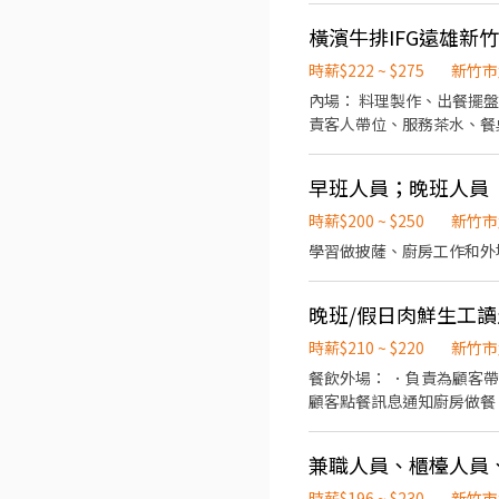
橫濱牛排IFG遠雄新
時薪$222 ~ $275
新竹市
內場： 料理製作、出餐擺盤、環境清潔、備料、
責客人帶位、服務茶水、餐
境。
早班人員；晚班人員
時薪$200 ~ $250
新竹市
學習做披薩、廚房工作和外
晚班/假日肉鮮生工讀
時薪$210 ~ $220
新竹市
餐飲外場： ．負責為顧客
顧客點餐訊息通知廚房做餐
環境。 ．並負責結帳、收
負責洗、剝、削、切各種食
兼職人員、櫃檯人員
重量。 ．負責擺盤。
時薪$196 ~ $230
新竹市