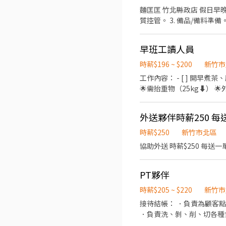
麵匡匡 竹北縣政店 假日早晚
質控管。 3. 備品/備料準
。 7. 餐飲銷售及顧客服務。
作、注重整潔/美味餐食。 12.激勵獎金、享受美味供餐。 
早班工讀人員
細可面談討論，誠懇招募喜
時薪$196 ~ $200
新竹市
工作內容： - [ ] 開早煮茶、廚房備料 - [ ] 維護環境衛生及設備整潔 - [ ] 店長交代事項 - [ ] 外送飲料 - [ ] 調製飲料及櫃檯出餐點餐
🌟需抬重物（25kg⬇️） 🌟外送車 🌟開朗活潑個性佳 上手獨立
勞健保加保、飲品無限暢飲
外送夥伴時薪250 每
時薪$250
新竹市北區
PT夥伴
時薪$205 ~ $220
新竹市
接待結帳： ．負責為顧客點餐結帳。 ．將菜單遞給顧客、解決顧客提出之疑問，並給予建議。 餐飲內場： 飲料調製、餐點製作
．負責洗、剝、削、切各種食材。 ．負責清理工作環境、設備和餐具。 ．準備不同餐點所需要的食材
服務。 營業時間09：00-22