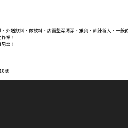
銀、外送飲料、做飲料、店面整潔清潔、搬貨、訓練新人、一般
立作業！
可另談！
18號