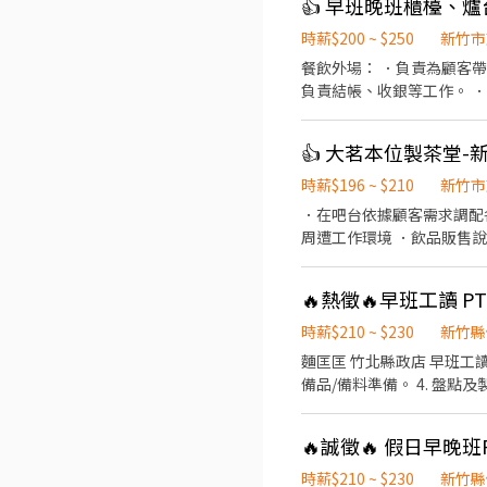
👍 早班晚班櫃檯、
時薪$200 ~ $250
新竹市
餐飲外場： ．負責為顧客
負責結帳、收銀等工作。 
和餐具。 ．協助測量食材
👍 大茗本位製茶堂
時薪$196 ~ $210
新竹市
．在吧台依據顧客需求調配
周遭工作環境 ．飲品販售
🔥熱徵🔥早班工讀 
時薪$210 ~ $230
新竹縣
麵匡匡 竹北縣政店 早班工讀 PT 主要工作： （每日依照排班負責不同工作項目） 1. 早班開班。 2. 餐點製作與
備品/備料準備。 4. 盤點
售及顧客服務。 8. 結帳、
美味餐食。 12.激勵獎金、享受美味供餐。 無經驗可，著重在有衛生觀念、耐心
🔥誠徵🔥 假日早晚
論，誠懇招募喜歡餐飲工作
時薪$210 ~ $230
新竹縣