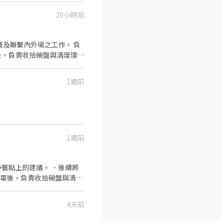
20小時前
後，負責收拾碗盤與清理環
1週前
1週前
餐點上的建議。 ．後續將
完畢後，負責收拾碗盤與清理
作與其他餐廳相關事務。 ．
 ．協助測量食材的容量與
4天前