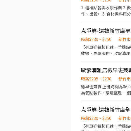
1. 櫃檯點餐與收銀作業 2
作、出餐） 5. 食材備料與
位
点爭鮮-遠雄新竹店
時薪$230 ~ $250
新竹市
【列車送餐超迅速、手機點
收銀、桌邊服務、收盤清理 
務 4.顧客關係經營 5.維持
歐爹湳雅店徵早班兼職
時薪$205 ~ $230
新竹市
徵早班兼職 上班時間為06:0
為餐點製作、環境整理 一個月大概排15～20天班 會保勞健保，無法接受因
之間 基本上只有假日會比較忙，平日僅早午餐時段會稍微忙一點，其他時間幾乎都在備料 上班時間段適合利用空閒時間兼職補貼
家用 下班後有大量自由時間
点爭鮮-遠雄新竹店
時薪$230 ~ $250
新竹市
【列車送餐超迅速、手機點