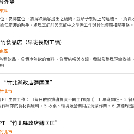
爐台外場
東區
帶位、安排座位 ．將解決顧客提出之疑問，並給予餐點上的建議。 ．負責
．擔任廚師的助手，處理烹飪前與烹飪中之準備工作與其他餐廳相關事務。
的容量與重量。 ．打包外帶服務。
-新竹食品店（早班長期工讀）
東區
各種飲品 ．負責冷熱飲的備料 ．負責結帳與收銀，盤點及整理現金收據 
說明
PT “竹北縣政店麵匡匡”
竹北市
出餐品質控管。 3.
及製作庫存的食材與原料。 5. 收桌、環境及營業用品清潔作業。 6. 店舖周遭與
收銀等工作。 9. 環境衛生維護及食品安全管理。 10.依照人力需求排班。 
、細心，不怕餐飲及繁複工作。 詳細可面談討
班PT “竹北縣政店麵匡匡”
的夥伴加入。
竹北市