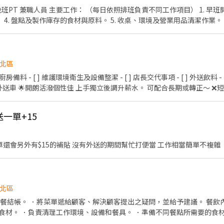
班PT 兼職人員 主要工作： （每日依照排班負責不同工作項目） 1. 早班開
備。 4. 盤點及製作庫存的食材與原料。 5. 收桌、環境及營業用品清潔作業。
 8. 結帳、收銀等工作。 9. 環境衛生維護及食品安全管理。 10.依照人力
無經驗可，著重在有衛生觀念、耐心、細心，不怕餐飲及繁複工作。 詳
歡餐飲工作的夥伴加入。
北區
後調升薪水。 可配合長期或轉正～ ❌短期、暑期工讀 公司提供🏢
、團體保險、外送津貼、績效獎金、三節禮金(禮品)、生日禮金、定期聚
送一單+15
協助外送 時薪$250 每送一單還會另外有$15的補貼 沒有外送的期間幫忙打便當 工作相當簡單不複雜
北區
。 ．負責打包外帶、外送
：00,彈性排班.