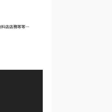
飲料店店務等等⋯