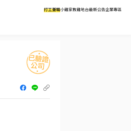
打工兼職
小雞家教
雞地台
最新公告
企業專區