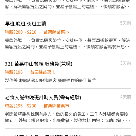
餐飲外場： ．負責為顧客帶位、安排座位、倒水。 ．將菜單遞給顧
備店經理） 💼入職條件 🔸需有機車駕照（普通重型機車） 🔸對顧客
客、解決顧客提出之疑問，並給予餐點上的建議。 ．後續將顧客點
服務、門市管理有興趣 🔸配合度好 🔸積極度高 🔸肯學肯做、長期佳
餐訊息通知廚房做餐，或可進行簡易餐飲之料理，如：烤土司或調
🔸可配合節日排班及支援其他門市 ( 歡迎二度就業、具有居留證/工
配飲料等。 ．於顧客用餐完畢後，負責收拾碗盤與清理環境。 ．並
早班.晚班.夜班工讀
5天前
作證的外籍生)
負責結帳、收銀等工作。 餐飲內場： ．擔任廚師的助手，處理烹飪
前與烹飪中之準備工作與其他餐廳相關事務。 ．負責洗、剝、削、
時薪$200 ~ $210
苗栗縣苗栗市
切各種食材。 ．負責清理工作環境、設備和餐具。 ．準備不同餐點
餐飲外場： ．負責為顧客帶位、安排座位 ．將菜單遞給顧客、解決
所需要的食材。 ．協助測量食材的容量與重量。 ．負責擺盤、打包
顧客提出之疑問，並給予餐點上的建議。 ．後續將顧客點餐訊息通
外帶服務。
知廚房做餐，或可進行簡易餐飲之料理 ．於顧客用餐完畢後，負責
收拾碗盤與清理環境。 ．並負責結帳、收銀等工作。 餐飲內場： ．
321 苗栗中山餐廳 服務員(兼職)
3天前
擔任廚師的助手，處理烹飪前與烹飪中之準備工作與其他餐廳相關
事務。 ．負責洗、剝、削、切各種食材。 ．負責清理工作環境、設
時薪$196
苗栗縣苗栗市
備和餐具。 ．準備不同餐點所需要的食材。 ．協助測量食材的容量
製作美味餐點 親切服務顧客 餐廳運作的最佳幫手
與重量。 ．負責擺盤、打包外帶服務。
老食人誠徵晚班計時人員(需有經驗)
4天前
時薪$196 ~ $230
苗栗縣苗栗市
老闆希望能夠找到有能力、做的長久的員工，工作內外場都會要接
觸到。 外場：櫃台服務、出餐收餐、製作飲料 內場：協助出餐、打
烊收拾