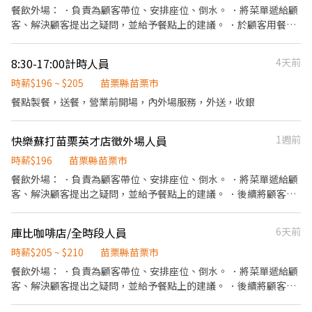
期配合
餐飲外場： ．負責為顧客帶位、安排座位、倒水。 ．將菜單遞給顧
客、解決顧客提出之疑問，並給予餐點上的建議。 ．於顧客用餐完
畢後，負責收拾碗盤與清理環境。 ．並負責結帳、收銀等工作。 餐
飲內場： ．擔任廚師的助手，處理烹飪前與烹飪中之準備工作與其
8:30-17:00計時人員
4天前
他餐廳相關事務。 ．負責洗、剝、削、切各種食材。 ．負責清理工
作環境、設備和餐具。 ．準備不同餐點所需要的食材。 ．協助測量
時薪$196 ~ $205
苗栗縣苗栗市
食材的容量與重量。 ．負責擺盤、打包外帶服務。
餐點製餐，送餐，營業前開場，內外場服務，外送，收銀
快樂蘇打苗栗英才店徵外場人員
1週前
時薪$196
苗栗縣苗栗市
餐飲外場： ．負責為顧客帶位、安排座位、倒水。 ．將菜單遞給顧
客、解決顧客提出之疑問，並給予餐點上的建議。 ．後續將顧客點
餐訊息通知廚房做餐，或可進行簡易餐飲之料理，如：烤土司或調
配飲料等。 ．於顧客用餐完畢後，負責收拾碗盤與清理環境。 ．並
庫比咖啡店/全時段人員
6天前
負責結帳、收銀等工作。 餐飲內場： ．擔任廚師的助手，處理烹飪
前與烹飪中之準備工作與其他餐廳相關事務。 ．負責洗、剝、削、
時薪$205 ~ $210
苗栗縣苗栗市
切各種食材。 ．負責清理工作環境、設備和餐具。 ．準備不同餐點
餐飲外場： ．負責為顧客帶位、安排座位、倒水。 ．將菜單遞給顧
所需要的食材。 ．協助測量食材的容量與重量。 ．負責擺盤、打包
客、解決顧客提出之疑問，並給予餐點上的建議。 ．後續將顧客點
外帶服務。 ·負責處理外場主管事務。
餐訊息通知廚房做餐，或可進行簡易餐飲之料理，如：烤土司或調