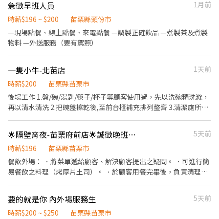
急徵早班人員
1月前
時薪$196 ~ $200
苗栗縣頭份市
—現場點餐、線上點餐、來電點餐 —調製正確飲品 —煮製茶及煮製
物料 —外送服務（要有駕照）
一隻小牛-北苗店
1天前
時薪$200
苗栗縣苗栗市
後場工作 1.盤/碗/湯匙/筷子/杯子等顧客使用過，先以洗碗精洗滌，
再以清水清洗 2.把碗盤擦乾後,至前台櫃補充排列整齊 3.清潔廁所大
廳 4.切菜及洗菜 5.廚具湯桶洗 6店長交辦廚務作業事項。 7. 廁所環
境整理與清潔 8.上班為排班制。 9.提供員工餐食及制服。
🌟隔壁宵夜-苗栗府前店🌟誠徵晚班夥伴
5天前
時薪$196
苗栗縣苗栗市
餐飲外場： ．將菜單遞給顧客、解決顧客提出之疑問。 ．可進行簡
易餐飲之料理（烤厚片土司）。 ．於顧客用餐完畢後，負責清理環
境。 ．並負責點餐、收銀、包餐等工作。 餐飲內場： ．擔任廚師，
烹飪餐點（煮麵、煎炸物）與其他相關事務。 ．負責清理工作區域
要的就是你 內外場服務生
5天前
（設備、餐盤餐具）。 福利： ．不定時員工聚餐、不定時員工旅
遊、提供員工餐、提供員工制服 其他要求： ．耐熱 ．責任心 ．長
時薪$200 ~ $250
苗栗縣苗栗市