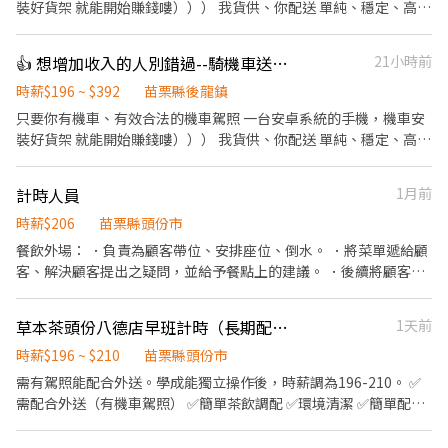
裝好貨架 就能開始賺錢嘍））） 我貨供、你配送 單純、穩定、高報
酬 真的真的超easy 😊😊😊 ✔️ 收入可達4.3萬~6萬以上（依實際配送
量） ✔️ 自主安排配送節奏，不用看老闆臉色😎 ✔️ 純配送性質，無
👍 想增加收入的人別錯過--騎機車送貨-平均4.3萬~6萬--NN後龍中山
21小時前
需處理金流 🏍️ 工作時間 ✔️ 08:00即可開始送貨 ✔️ 配送範圍3公里內
📅 休息安排 ✔️一週排休兩天 ✅ 基本條件 ✔️ 自備機車 ✔️ 有效駕照＋
時薪$196 ~ $392
苗栗縣後龍鎮
強制險 ✔️ Android手機 快速應徵【截圖應徵職缺+姓名+電話】 報名
只要你有機車、有效合法的機車駕照 一台安卓系統的手機，機車安
ID: @346uatki 會有專人與您聯絡，安排面試~
裝好貨架 就能開始賺錢嘍））） 我貨供、你配送 單純、穩定、高報
酬 真的真的超easy 😊😊😊 ✔️ 收入可達4.3萬~6萬以上（依實際配送
量） ✔️ 自主安排配送節奏，不用看老闆臉色😎 ✔️ 純配送性質，無
計時人員
1月前
需處理金流 🏍️ 工作時間 ✔️ 08:00即可開始送貨 ✔️ 配送範圍3公里內
✅ 基本條件 ✔️ 自備機車 ✔️ 有效駕照＋強制險 ✔️ Android手機 🚀 應
時薪$206
苗栗縣頭份市
徵方式 ---------------------------------------------------- 快速應徵
餐飲外場： ．負責為顧客帶位、安排座位、倒水。 ．將菜單遞給顧
【截圖應徵職缺+姓名+電話】 官方賴：@346uatki 會有專人與您聯
客、解決顧客提出之疑問，並給予餐點上的建議。 ．後續將顧客點
絡，安排面試~
餐訊息通知廚房做餐，或可進行簡易餐飲之料理，如：烤土司或調
配飲料等。 ．於顧客用餐完畢後，負責收拾碗盤與清理環境。 ．打
草本茶頭份八德店早班計時（長期配合）
1天前
包外帶服務。
時薪$196 ~ $210
苗栗縣頭份市
需有駕照能配合外送。學成能獨立操作後，時薪調為196-210。 ✅
需配合外送（有機車駕照） ✅簡單茶飲調配 ✅環境清潔 ✅簡單配料
備製 ✅盤點庫存 ✅微笑😊 ✅對服務有熱忱者 ✅有帶❤️上班