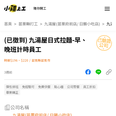
隨你開工
首頁
苗栗縣打工
九湯屋(苗栗府前店/ 日勝小吃店)
九湯屋日式拉麵-早、
晚班計時員工
時薪$196 ~ $220
/
苗栗縣苗栗市
3週前
彈性排班
免經驗可
免費供餐
點心櫃
公司聚餐
員工折扣
畢業轉正
公司名稱
九湯屋(苗栗府前店/ 日勝小吃店)