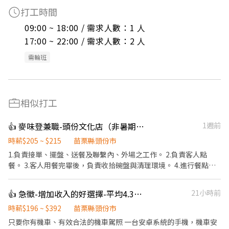
打工時間
09:00 ~ 18:00 / 需求人數：1 人

17:00 ~ 22:00 / 需求人數：2 人
需輪班
相似打工
👍 麥味登兼職-頭份文化店（非暑期職缺）
1週前
時薪$205 ~ $215
苗栗縣頭份市
1.負責接單、擺盤、送餐及聯繫內、外場之工作。 2.負責客人點
餐。 3.客人用餐完畢後，負責收拾碗盤與清理環境。 4.進行餐點料
理、調製飲料。 5.負責結帳、收銀之工作。 6.依照實務狀況調整職
務。 7.熱情、親切、有耐心佳。 8.每週需可排班三～四天，需配合
👍 急徵-增加收入的好選擇-平均4.3萬~6萬-NN頭份公北
21小時前
假日排班 9.需長期可配合的夥伴，寒暑期勿試
時薪$196 ~ $392
苗栗縣頭份市
只要你有機車、有效合法的機車駕照 一台安卓系統的手機，機車安