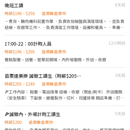
配飲料等。 ．於顧客用餐完畢後，負責收拾碗盤與清理環境。 ．並
晚班工讀
6天前
負責結帳、收銀等工作。 餐飲內場： ．擔任廚師的助手，處理烹飪
前與烹飪中之準備工作與其他餐廳相關事務。 ．負責洗、剝、削、
時薪$196 ~ $250
苗栗縣苗栗市
切各種食材。 ．負責清理工作環境、設備和餐具。 ．準備不同餐點
·煮茶、醃肉備料前置作業 ．負責收拾碗盤與清理環境。 ．並負責
所需要的食材。 ．協助測量食材的容量與重量。 ．負責擺盤、打包
結帳、收銀等工作。 ．負責清理工作環境、設備和餐具。 ．準備不
外帶服務。
同餐點所需要的食材。 ．協助測量食材的容量與重量。 ．打包外帶
服務
17:00-22：00計時人員
12小時前
時薪$196 ~ $205
苗栗縣苗栗市
餐點製餐，送餐，營業前開場，內外場服務，外送，收銀
苗栗達美樂 誠徵工讀生（時薪$205起）
3天前
時薪$205 ~ $240
苗栗縣苗栗市
🍕工作內容： 點餐、電話接單 結帳、收銀（現金/刷卡） 外送服務
（安全騎車） 下副食、披薩製作、切片、司爐排單 開店準備、打烊
清潔 相關店務工作的執行 晉升值班經理(報表、盤點、獨立值班) 🎖
福利制度 完善的醫療 保險: 勞保、健保、退休金提撥、員工團保(公
🍕誠徵內、外場計時工讀生
5天前
司付費)、任職滿一年，公司提供年度健檢 時薪205元起-另有外送獎
金一趟$10元 彈性排班-週排班制 完整的職前訓練與晉升(調薪)訓練
時薪$200
苗栗縣苗栗市
規劃各職級的完善訓練 可晉升為 （儲備主任/儲備幹部/儲備襄理/儲