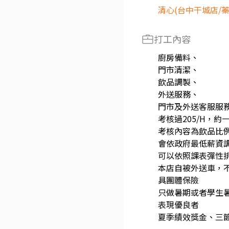
清心(台中干城店/
打工內容
廚房備料、
門市清潔、
飲品調製、
外送服務、
門市及外送客服服
考核過205/H，
考核內容為飲品比例
會依政府最低薪資
可以依照課表彈性
本店自被外送車，
具團體保險
只做暑期或者學生
表現優良者
夏季績效獎金、三