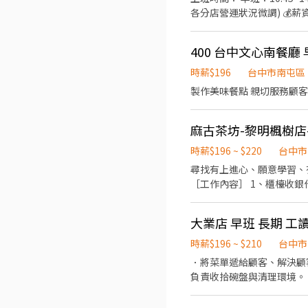
各分店營運狀況微調) 💰薪資福利💰 單崗位考核通過: 等級3(平日) +3元 / 小時 等級4(假日) +7元 / 小時 全崗位通過最高 +40元 / 小
時 職務說明： 1.見習起薪：197元/小時 2.每週排班至少須能配合超過15小時。 3.每週六、日或連續假期至少能配合排班一日。 3.
休假須與現場配合排班與協調。
400 台中文心南餐廳
備料：餐點備製、材料備製
理及擺盤、配料食材處裡、出餐。 炸牛排
時薪$196
台中市南屯區
優惠 3.崗位加給
製作美味餐點 親切服務顧客
麻古茶坊-黎明楓樹店
時薪$196 ~ $220
台中市
尋找有上進心、願意學習、有目標的夥
［工作內容］ 1、櫃檯收銀作業、點餐 2、
退、團保） *員工紅利津貼
正 *可彈性排班 *短期勿試
大業店 早班 長期 工
時薪$196 ~ $210
台中市
．將菜單遞給顧客、解決顧客提出之疑問，並給予餐點
負責收拾碗盤與清理環境。 ．並負責結帳、收銀等工作。 ．負責清理工作環境、設備和餐具。 ．準備不同餐點所需要的食材。
．按照需求