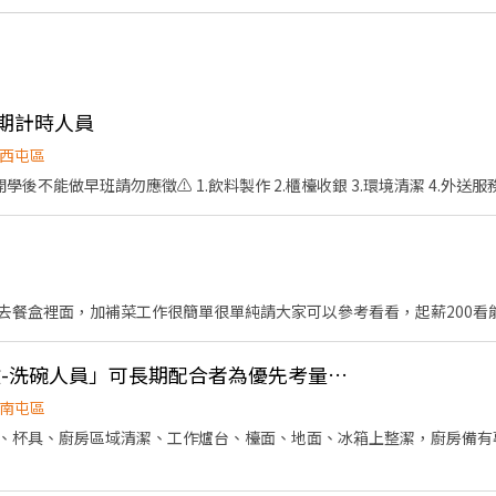
長期計時人員
西屯區
️ ⚠️開學後不能做早班請勿應徵⚠️ 1.飲料製作 2.櫃檯收銀 3.環境清潔 4.外送服
去餐盒裡面，加補菜工作很簡單很單純請大家可以參考看看，起薪200看
👍 ❗️🍣台中鮨旬「誠徵-洗碗人員」可長期配合者為優先考量。（週日、週一店休）
南屯區
、杯具、廚房區域清潔、工作爐台、檯面、地面、冰箱上整潔，廚房備有