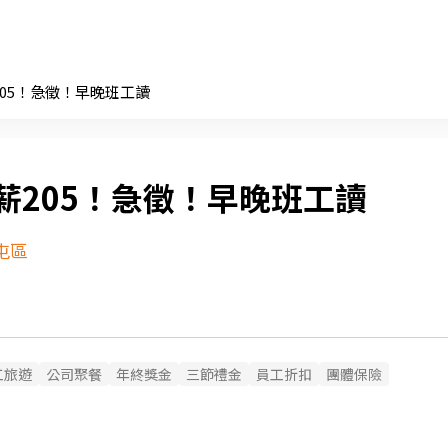
205！急徵！早晚班工讀
薪205！急徵！早晚班工讀
屯區
工旅遊
公司聚餐
年終獎金
三節禮金
員工折扣
團體保險