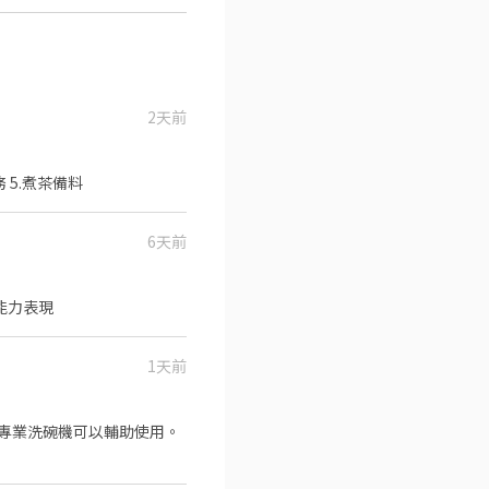
2天前
務 5.煮茶備料
6天前
能力表現
1天前
專業洗碗機可以輔助使用。