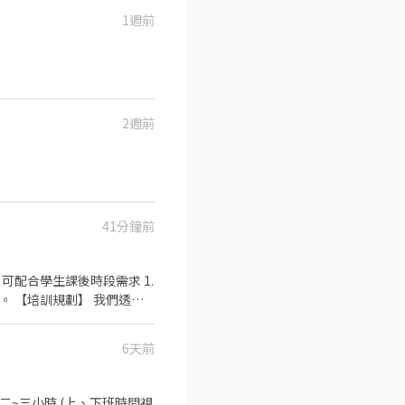
1週前
2週前
41分鐘前
透過
.晉升訓練(時薪娛樂經理培訓
6天前
：年度員工健檢(不含新進人
中間休息二~三小時 (上、下班時間視