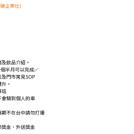
蓁賺企業社)
務及飲品介紹。
約一個半月可以完成✅
及門市常見SOP
調升。
排班
不會騎到個人的車
暑期不在台中請勿打擾
節獎金、外送獎金