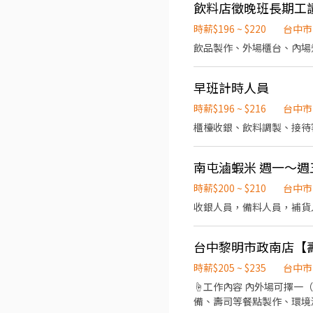
飲料店徵晚班長期工
時薪$196 ~ $220
台中市
飲品製作、外場櫃台、內場
早班計時人員
時薪$196 ~ $216
台中市
櫃檯收銀、飲料調製、接待
南屯滷蝦米 週一～週
時薪$200 ~ $210
台中市
收銀人員，備料人員，補貨
時薪$205 ~ $235
台中市
☝工作內容 內外場可擇一
備、壽司等餐點製作、環境清潔與進貨整理。 ☝基本保障/員工福利（依公司