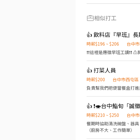
相似打工
👍 飲料店『早班』
時薪$196 ~ $206
台中市
❗️❗️這裡是應徵早班工讀❗️❗
👍 打菜人員
時薪$200
台中市西屯區
負責幫我們把便當餐盒打進
時薪$210 ~ $250
台中市
餐期時協助清洗碗盤、器具
（廚房不大、工作簡單）