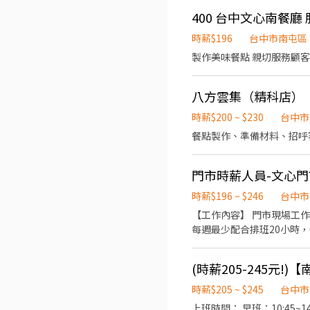
400 台中文心南餐廳 
時薪$196
台中市南屯區
製作美味餐點 親切服務顧客
八方雲集（精科店）
時薪$200 ~ $230
台中市
餐點製作、準備材料、招呼
門市時薪人員-文心門
時薪$196 ~ $246
台中市
【工作內容】 門市現場工作(包括冰淇淋製作、
每週最少配合排班20小時，依各門
每個階段的學習訓練，來創造
課程) 【福利】 我們會依公司的經營成果，規劃員工福利讓夥伴和公司一起成長 1.保險制度：勞保、健保、團保(意外險)、職災
保險、退休金提撥6% 2.
員體檢) 4.其他：上班免
時薪$205 ~ $245
台中市
上班時間： 早班：10:45~14: