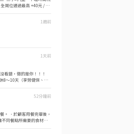
留任。 工作崗位：
1週前
、出餐。 丼飯：丼飯餐點處
1天前
，依能力考核調薪 *畢業可轉
52分鐘前