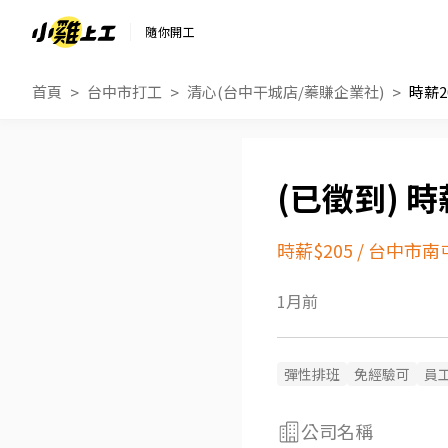
隨你開工
首頁
台中市打工
清心(台中干城店/蓁賺企業社)
時薪
時
時薪$205
/
台中市南
1月前
彈性排班
免經驗可
員
公司名稱