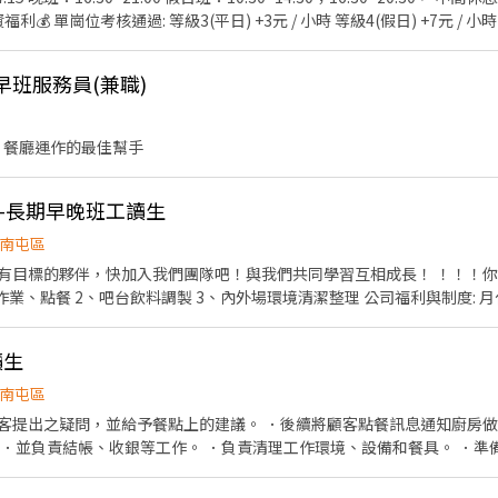
 4.通過崗位考核時薪調整 5.見習期最長為90小時，經主管評估不適任者，將不
 早班服務員(兼職)
、出餐。 三台：煎烤炸物餐點製作、肉品食材處理及擺盤、小菜食材處裡
：炸牛排餐點處理及擺盤、牛肉處理、出餐。 福利制度： 1.上班供餐 2.員工&親友用餐
 餐廳運作的最佳幫手
-長期早晚班工讀生
南屯區
伴，快加入我們團隊吧！與我們共同學習互相成長！ ！！！你沒看錯，徵的是你！！！
吧台飲料調製 3、內外場環境清潔整理 公司福利與制度: 月休8～10天（享勞健保、勞
 *完整的教育訓練 *員工購物優惠 *階段性熟悉工作內容 *完成階段性學習
讀生
南屯區
上的建議。 ．後續將顧客點餐訊息通知廚房做餐。 ．於顧客用餐完畢後，
準備小菜。 ．打包外帶。