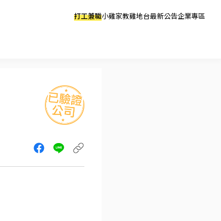
打工兼職
小雞家教
雞地台
最新公告
企業專區