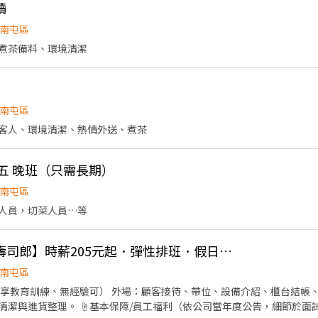
讀
南屯區
煮茶備料、環境清潔
南屯區
客人、環境清潔、熱情外送、煮茶
五 晚班（只需長期）
南屯區
人員，切菜人員…等
台中黎明市政南店【壽司郎】時薪205元起．彈性排班．假日班也ok
南屯區
（享教育訓練、無經驗可） 外場：顧客接待、帶位、設備介紹、櫃台結帳、
當年度公告，細節於面試補充） ・勞健保及每月提