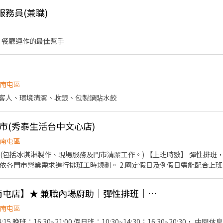
服務員(兼職)
 餐廳運作的最佳幫手
南屯區
客人、環境清潔、收銀、包製鍋貼水餃
市(秀泰生活台中文心店)
南屯區
現場服務及門市清潔工作。) 【上班時數】 彈性排班，可配合學生課後時段需求 1.
市營業需求進行排班工時規劃。 2.國定假日及例假日需能配合上班。 【培訓規劃】 我們
顧客無與倫比的冰淇淋體驗 1.新進學習訓練(教室課程/實作課程訓練) 2
(時薪205-245元!)【南屯店】★ 兼職內場廚助｜彈性排班｜無經驗可｜復職同仁、寒暑假打工
休假制度：特休假、育嬰假、陪產假、家庭照顧假、生理假等等 3.健康相關
費享用冰淇淋、員工折扣、生日福利、三節禮金(品)、福委會福利
南屯區
15 晚班：16:30~21:00 假日班：10:30~14:30；16:30~20:30， 