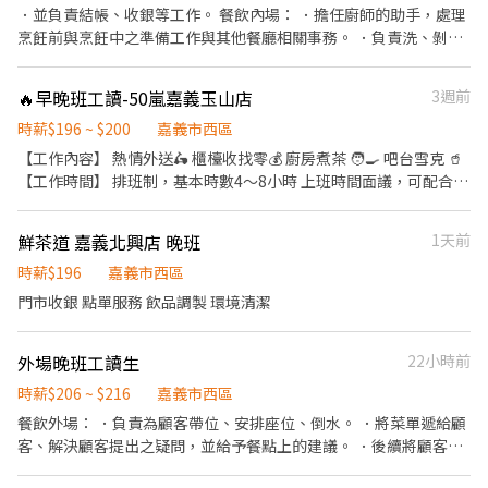
．並負責結帳、收銀等工作。 餐飲內場： ．擔任廚師的助手，處理
烹飪前與烹飪中之準備工作與其他餐廳相關事務。 ．負責洗、剝、
削、切各種食材。 ．負責清理工作環境、設備和餐具。 ．準備不同
餐點所需要的食材。 ．協助測量食材的容量與重量。 ．負責擺盤、
🔥早晚班工讀-50嵐嘉義玉山店
3週前
打包外帶服務。
時薪$196 ~ $200
嘉義市西區
【工作內容】 熱情外送🛵 櫃檯收找零💰 廚房煮茶 🧑‍🍳 吧台雪克 🥤
【工作時間】 排班制，基本時數4～8小時 上班時間面議，可配合課
表排班，兼職可配合 另有FT空缺歡迎詢問😉 【公司制度】 公開透
明的升遷制度 完整的教育訓練 【公司福利】 享團保、勞健保及勞
鮮茶道 嘉義北興店 晚班
1天前
退、免費員工飲品、生日禮金、三節禮金與中秋禮品、油資津貼、
打烊津貼、特休代金、尾牙
時薪$196
嘉義市西區
門市收銀 點單服務 飲品調製 環境清潔
外場晚班工讀生
22小時前
時薪$206 ~ $216
嘉義市西區
餐飲外場： ．負責為顧客帶位、安排座位、倒水。 ．將菜單遞給顧
客、解決顧客提出之疑問，並給予餐點上的建議。 ．後續將顧客點
餐訊息通知廚房做餐，或可進行簡易餐飲之料理，如：烤土司或調