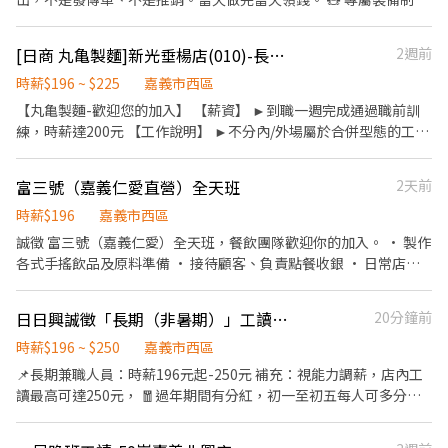
（重要） 錄取後配發一套「專屬於你」的裝備，自己保管、自己使
用，不跟別人共用。因為裝備專人專套，我們只收能穩定配合的夥
[日商 丸亀製麵]新光垂楊店(010)-長期兼職夥伴｜工讀生｜實習｜彈性排班｜
2週前
伴——一週至少要能上三天，且需能獨自上工、自行載運裝備。只想
偶爾做一天的，這個職缺不適合。 🗓 自主報班制 沒有固定班表，也
時薪$196 ~ $225
嘉義市西區
不排你的時間，場次自己挑（每週三天以上）。臨時有事提前說一
【丸亀製麵-歡迎您的加入】 【薪資】 ►到職一週完成通過職前訓
聲就好，不扣錢、不記點。 🌙 嘉義每週固定場次 ・週一：大林 ・
練，時薪達200元 【工作說明】 ►不分內/外場屬於合併型態的工
週二：彩虹夜市、湖美夜市 ・週三：彌陀、同仁夜市 ・週四：彩虹
作：製麵、煮麵、製作高湯、洗切食材備料、炸天婦羅、包飯糰、
夜市 ・週五：圓環 ・週六：朴子、同仁夜市、圓環、湖美夜市 ・週
收銀結帳、洗碗、收拾餐具、環境清潔..等 【工作時間】 ►彈性排
富三號（嘉義仁愛直營）全天班
2天前
日：圓環 天天有場，任你挑三天以上；鄰近的雲林場次也可跨區報
班08:30-23:00（面試時請於主管確認排班時間） 【薪資福利】 1.
班。 💰 薪資單純 嘉義全區同一費率，時薪最高 $196，不分場地、
提供員工餐。 2. 國定假日雙倍薪。 3. 提供優秀同仁績效獎金。 4. 久
時薪$196
嘉義市西區
不分遠近，沒有底薪抽成那些複雜算法。當天做完當天結，24小時
任獎金 5. 生日禮卷 6. 滿年資享特休假 7.福委會福利補助 ★★多項福
誠徵 富三號（嘉義仁愛）全天班，餐飲團隊歡迎你的加入。 • 製作
內匯款或現場付現。 🌱 新手友善機制 完全沒經驗可以來。第一次先
利歡迎您加入我們★★
各式手搖飲品及原料準備 • 接待顧客、負責點餐收銀 • 日常店內
做 1~2 小時試作，教你怎麼穿、怎麼動、怎麼跟客人互動，試作一
及用具簡單清潔 我們給你的： • 彈性排班，兼顧生活與工作 • 員
樣算錢。覺得不適合，做完那次就好，不勉強、不綁約。 😄 適合對
工免費飲品福利 • 團隊友善、學習氛圍佳 首度工作或無經驗也能輕
象 ・學生、二度就業、想賺外快的上班族都歡迎 ・不需要口才好，
日日興誠徵「長期（非暑期）」工讀（🍲供餐、🧧初一至初五高額分紅、🧳員工旅遊、💰獎金）
20分鐘前
鬆上手，歡迎加入我們的行列。
會揮手、會鞠躬、會互動就夠 ・有機車等交通工具、能載運裝備、
時薪$196 ~ $250
嘉義市西區
能獨自上工 ・能穩定一週上三天以上、願意自己保管專屬裝備 📍 面
📌長期兼職人員：時薪196元起-250元 補充：視能力調薪，店內工
試資訊 面試安排在嘉義場次現場（依上方場次表擇一），談完直接
讀最高可達250元， 🧧過年期間有分紅，初一至初五每人可多分到
看到現場長怎樣，當天就能決定要不要試作。 👉 應徵後我們會在
1500-8000不等的額外獎金，視上班時數分配 （🌟主徵平日早班、
24 小時內主動聯絡您，先聊 5 分鐘確認狀況再約面試。
晚班工讀，上班時間可談🌟） 我們工作時間採取-排班制 📌上班時