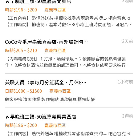
🔥早晚班工讀-50嵐嘉義北興店
3週前
間 ： 11:00-14:00 18:00-22:00(上班時間可另外彈性調整） 📌員工
福利： 1.免費制服及供餐。 2.員工年度旅遊 3.月休、店休、排休
時薪$196 ~ $200
嘉義市西區
制。 📌工作內容： 外場：上菜、點餐、收桌、收銀 內場：煮爐/炒
【工作內容】 熱情外送🛵 櫃檯收找零💰 廚房煮茶 🧑‍🍳 吧台雪克 🥤
菜、排火鍋料 電話:(05）2911828 地址:嘉義市博愛路二段376號 有
【工作時間】 排班制，基本時數4～8小時 上班時間面議，可配合課
興趣的朋友們歡迎聯繫面試呦‼️ （上班時間可談）
表排班，兼職可配合 另有FT空缺歡迎詢問😉 【公司制度】 公開透
明的升遷制度 完整的教育訓練 【公司福利】 享團保、勞健保及勞
CoCo壹番屋嘉義秀泰店-內外場計時人員
2天前
退、免費員工飲品、生日禮金、三節禮金與中秋禮品、油資津貼、
打烊津貼、特休代金、尾牙
時薪$205 ~ $210
嘉義市西區
【內場職務說明】 1.打掃、清潔環境。 2.依據顧客的餐點料理製
作。 3.將食材清洗並做簡單的處理備料。 4.將食材依照要求進行切
片、切塊或切末等備料的工作。 5.依照主管分配完成交辦事項，並
願遵守公司規定。 【外場職務說明】 1.設定水杯餐具及清理餐桌。
兼職人員（享每月分紅獎金、月休8天、免費供餐、勞健保、勞退，職災保險）
1小時前
2.為顧客帶位或安排座位。 3.將菜單遞交顧客，答覆有關餐點問
題。 4.記錄顧客所點菜餚，並通知廚房和吧檯做餐送餐。 5.上菜並
日薪$1000 ~ $1500
嘉義市西區
提供有關用餐的服務。 6.依照主管分配完成交辦事項，並願遵守公
顧客服務 清潔作業 製作餐點 洗滌餐具 櫃檯結帳
司規定。
🔥早晚班工讀-50嵐嘉義興業西店
3週前
時薪$196 ~ $200
嘉義市西區
【工作內容】 熱情外送🛵 櫃檯收找零💰 廚房煮茶 🧑‍🍳 吧台雪克 🥤