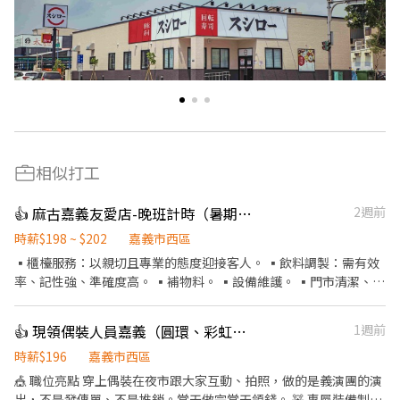
相似打工
👍 麻古嘉義友愛店-晚班計時（暑期勿試）
2週前
時薪$198 ~ $202
嘉義市西區
▪️櫃檯服務：以親切且專業的態度迎接客人。 ▪️飲料調製：需有效
率、記性強、準確度高。 ▪️補物料。 ▪️設備維護。 ▪️門市清潔、環
境維護。 ▪️外送服務。（提供店車） —————— 額外提供： 🔹不定
期聚餐、聚會。（自由意願） 🔹不定期活動業績達標獎金。 🔹過年
👍 現領偶裝人員嘉義（圓環、彩虹、朴子、大林等場次)
1週前
紅包獎勵。 友善的工作環境是我們的目標 歡迎有熱忱且有禮貌的
您，一起當同事❤️
時薪$196
嘉義市西區
🎪 職位亮點 穿上偶裝在夜市跟大家互動、拍照，做的是義演團的演
出，不是發傳單、不是推銷。當天做完當天領錢。 🧸 專屬裝備制