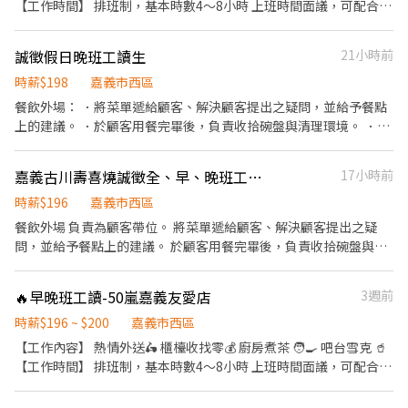
【工作時間】 排班制，基本時數4～8小時 上班時間面議，可配合課
表排班，兼職可配合 另有FT空缺歡迎詢問😉 【公司制度】 公開透
明的升遷制度 完整的教育訓練 【公司福利】 享團保、勞健保及勞
誠徵假日晚班工讀生
21小時前
退、免費員工飲品、生日禮金、三節禮金與中秋禮品、油資津貼、
打烊津貼、特休代金、尾牙
時薪$198
嘉義市西區
餐飲外場： ．將菜單遞給顧客、解決顧客提出之疑問，並給予餐點
上的建議。 ．於顧客用餐完畢後，負責收拾碗盤與清理環境。 ．負
責結帳、收銀等工作。 餐廳相關事務。 ．負責清理工作環境、設備
和餐具。 ．負責擺盤、打包外帶服務。
嘉義古川壽喜燒誠徵全、早、晚班工讀生
17小時前
時薪$196
嘉義市西區
餐飲外場 負責為顧客帶位。 將菜單遞給顧客、解決顧客提出之疑
問，並給予餐點上的建議。 於顧客用餐完畢後，負責收拾碗盤與清
理環境。 餐飲內場 清洗碗盤，維護環境衛生。
🔥早晚班工讀-50嵐嘉義友愛店
3週前
時薪$196 ~ $200
嘉義市西區
【工作內容】 熱情外送🛵 櫃檯收找零💰 廚房煮茶 🧑‍🍳 吧台雪克 🥤
【工作時間】 排班制，基本時數4～8小時 上班時間面議，可配合課
表排班，兼職可配合 另有FT空缺歡迎詢問😉 【公司制度】 公開透
明的升遷制度 完整的教育訓練 【公司福利】 享團保、勞健保及勞