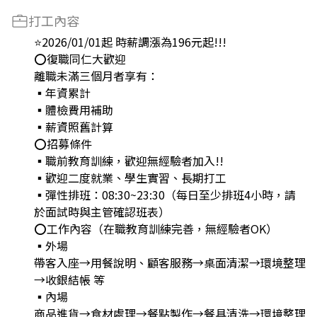
打工內容
⭐2026/01/01起 時薪調漲為196元起!!!
⭕復職同仁大歡迎
離職未滿三個月者享有：
▪年資累計
▪體檢費用補助
▪薪資照舊計算
⭕招募條件
▪職前教育訓練，歡迎無經驗者加入!!
▪歡迎二度就業、學生實習、長期打工
▪彈性排班：08:30~23:30（每日至少排班4小時，請
於面試時與主管確認班表）
⭕工作內容（在職教育訓練完善，無經驗者OK）
▪外場
帶客入座→用餐說明、顧客服務→桌面清潔→環境整理
→收銀結帳 等
▪內場
商品進貨→食材處理→餐點製作→餐具清洗→環境整理