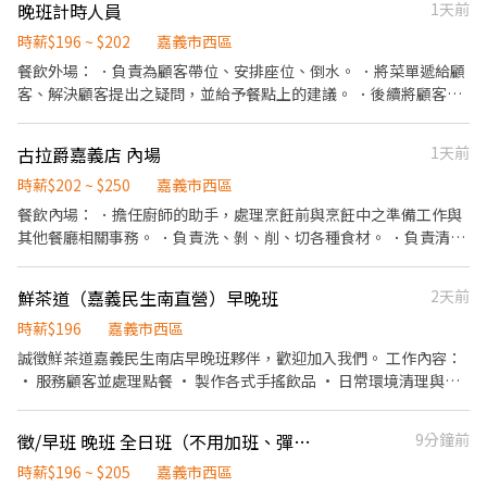
晚班計時人員
1天前
退、免費員工飲品、生日禮金、三節禮金與中秋禮品、油資津貼、
打烊津貼、特休代金、尾牙
時薪$196 ~ $202
嘉義市西區
餐飲外場： ．負責為顧客帶位、安排座位、倒水。 ．將菜單遞給顧
客、解決顧客提出之疑問，並給予餐點上的建議。 ．後續將顧客點
餐訊息通知廚房做餐，或可進行簡易餐飲之料理，如：烤土司或調
配飲料等。 ．於顧客用餐完畢後，負責收拾碗盤與清理環境。 ．並
古拉爵嘉義店 內場
1天前
負責結帳、收銀等工作。 餐飲內場： ．擔任廚師的助手，處理烹飪
前與烹飪中之準備工作與其他餐廳相關事務。 ．負責洗、剝、削、
時薪$202 ~ $250
嘉義市西區
切各種食材。 ．負責清理工作環境、設備和餐具。 ．準備不同餐點
餐飲內場： ．擔任廚師的助手，處理烹飪前與烹飪中之準備工作與
所需要的食材。 ．協助測量食材的容量與重量。 ．負責擺盤、打包
其他餐廳相關事務。 ．負責洗、剝、削、切各種食材。 ．負責清理
外帶服務。
工作環境、設備和餐具。 ．準備不同餐點所需要的食材。 ．協助測
量食材的容量與重量。 ．負責擺盤、打包外帶服務。
鮮茶道（嘉義民生南直營）早晚班
2天前
時薪$196
嘉義市西區
誠徵鮮茶道嘉義民生南店早晚班夥伴，歡迎加入我們。 工作內容：
• 服務顧客並處理點餐 • 製作各式手搖飲品 • 日常環境清理與整
齊維護 我們給你的： • 排班彈性，時段可協調 • 員工可享專屬飲
品優惠 • 友善的團隊工作環境 無經驗可，歡迎首次打工者投遞履
徵/早班 晚班 全日班（不用加班、彈性排班）
9分鐘前
歷。
時薪$196 ~ $205
嘉義市西區