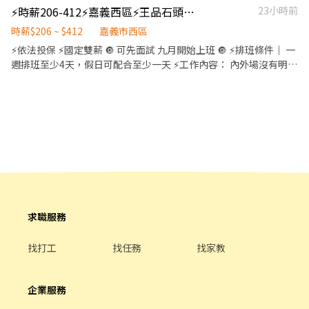
配飲料等。 ．於顧客用餐完畢後，負責收拾碗盤與清理環境。 ．打
⚡️時薪206-412⚡嘉義西區⚡王品石頭鍋⚡餐飲 兼職工讀PT
23小時前
烊整理
時薪$206 ~ $412
嘉義市西區
⚡依法投保 ⚡國定雙薪 🔘 可先面試 九月開始上班 🔘 ⚡排班條件｜ 一
週排班至少4天，假日可配合至少一天 ⚡工作內容： 內外場沒有明顯
區分 會碰到點送餐、收桌，也會碰到菜口、洗碗、廚房清潔等 ⚡薪
資待遇： 時薪206 排班滿110小時+10元/時=時薪216 ⚡調薪方式｜
每月滿110HR且全勤再+10/h 有長期晉升計畫者 (滿六個月且達
600hr) 可以考計時組長再+20/h ⚡應徵店別｜ 嘉義大全聯｜嘉義市
西區博愛路二段281號 嘉義家樂福｜嘉義市西區博愛路二段461號
嘉義民族｜嘉義市西區民族路608號 ➤➤➤➤➤應徵方式➤➤➤➤➤ 加
應徵的瀨：https://reurl.cc/oZm9k5 詢問專員
求職服務
找打工
找任務
找家教
企業服務