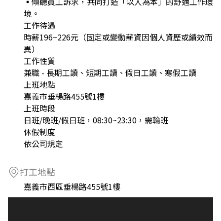
▪傾聽員工訴求，共同打造「以人為本」的舒適工作環
境。
工作待遇
時薪196~226元（固定或變動薪資因個人資歷或績效而
異）
工作性質
兼職 - 長期工讀、短期工讀、假日工讀、寒假工讀
上班地點
嘉義市垂楊路455號1樓
上班時段
日班/晚班/假日班，08:30~23:30，需輪班
休假制度
依公司規定
打工地點
嘉義市西區垂楊路455號1樓