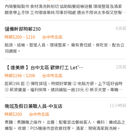
內場餐點製作 食材清洗剝削切 協助點餐結帳送餐 環境整理及清潔
願意學上手快 工作環境單純 同事好相處 適合不用休太多假又想幫自
己加薪的人 #短期勿試（暑期工讀勿擾） #彈性排班(可配合您其他
工作休假時間) #每月排班2日以上即可 #要能上整天班(代班/早+晚
儲備幹部時薪230
6天前
班) #有基本刀工即可(切菜腳)
時薪$200 ~ $210
台中市北區
點貨、結帳、管理人員、環境整潔。 需有責任感、肯吃苦、配合公
司調度。
【 達美樂 】台中北區 歡樂打工 Let's Go
2天前
時薪$196 ~ $208
台中市北區
起薪196 起 ① 彈性排班，時間好掌握 ② 地點方便，上下班好省時
③ 薪資優渥，福利保障，通訊補貼一趟10元 ④ 新手天堂，專職專
員帶領
晚班及假日兼職人員-中友店
11小時前
時薪$200
台中市北區
煮麵：煮麵機之操作。 出餐：配餐並出餐給客人。 備料：備成品之
備製。 收銀：POS機操作並收銀找零。 清潔：現場清潔與洗碗。