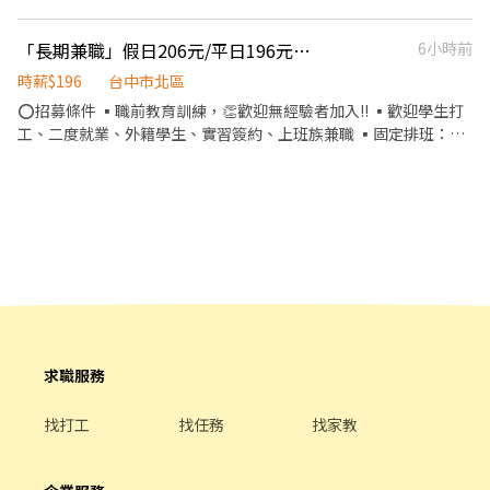
「長期兼職」假日206元/平日196元起【壽司郎台中漢口路店】
6小時前
時薪$196
台中市北區
⭕招募條件 ▪職前教育訓練，👏歡迎無經驗者加入!! ▪歡迎學生打
工、二度就業、外籍學生、實習簽約、上班族兼職 ▪固定排班：
16:00~23:00(請於面試時與主管確認班表) ⭕工作內容 ▪外場 帶客
入座→介紹、現場服務→商品提供→食材補充→簡單飲料製作→ 確
認結帳金額→收銀結帳→客席收桌整理→物品收納→清潔整理環境
維護 等 ▪內場 商品進貨、準備、整理→料理製作→提供餐點→餐具
清洗→庫存盤點、出貨 等 ⭕獎金福利 ▪生日禮券 ▪💹一年4次考核
及調薪 ▪💵加班費5分鐘為單位計算 ⭕企業魅力 ▪「以人為本」注
重團隊合作及交流，採納同仁的意見，提升參與感 ▪除學習到日本
商業禮儀、衛生知識及專業的烹飪技巧，還可接觸店鋪的經營管
理，例如：成本控管及數據分析等專業知識 ▪升遷快速且制度完
善，依努力及成果將有升遷加薪的機會 ▪享有完善的福利制度，加
求職服務
班費為5分鐘為單位計算，重視員工的辛勤付出 ▪計畫拓展全台
灣，讓更多人有機會品嚐美味平價壽司，致力成為頂尖品牌 ⭕基本
找打工
找任務
找家教
保障 ①加班費(以5分鐘為單位計算) ②勞保、健保、意外險 ③每月
提撥勞工退休新制6% ④特休／年假按照勞基法規定 ⑤颱風天出勤
津貼補助 *國定假日雙倍