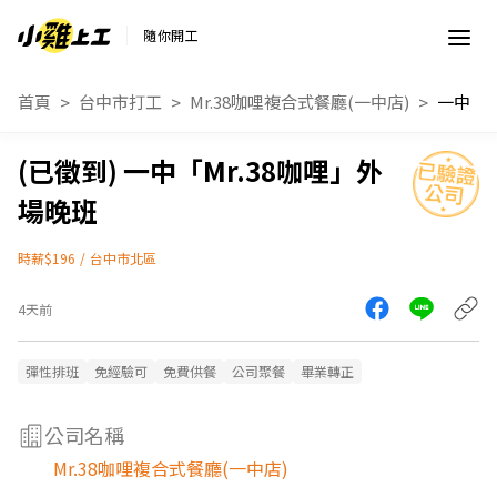
隨你開工
首頁
台中市打工
Mr.38咖哩複合式餐廳(一中店)
一中「Mr.38咖哩」外
場晚班
時薪$196
/
台中市北區
4天前
彈性排班
免經驗可
免費供餐
公司聚餐
畢業轉正
公司名稱
Mr.38咖哩複合式餐廳(一中店)