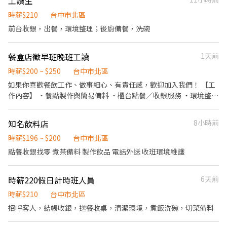
工讀生
遷加薪的機會 ▪享有完善的福利制度，加班費為5分鐘為單位計
車駕照及機車」。 每次外送出車有補貼。 2.面試審核時間為2-3個
算，重視員工的辛勤付出 ▪計畫拓展全台灣，讓更多人有機會品嚐
工作天。 3.受訓期間有支付薪資。 4.可長期配合。
時薪$210
台中市北區
美味平價壽司，致力成為頂尖品牌
前台收銀，出餐，環境整理；後廚備餐，洗碗
餐盒店徵早班晚班工讀
1天前
時薪$200 ~ $250
台中市北區
如果你喜歡餐飲工作、做事細心、有責任感，歡迎加入我們！ 【工
作內容】 ・餐點製作與簡易備料 ・櫃台點餐／收銀服務 ・環境整理
與清潔 ・協助店內日常營運 【我們希望你】 ✔ 做事主動、細心負責
✔ 有服務熱忱，態度良好 ✔ 能配合排班（長期為主） ✔ 有餐飲經驗
知名飲料店
8小時前
佳，無經驗也歡迎 【工作環境】 簡單乾淨、同事好相處、工作氣氛
佳 ☀️ 【上班時段】 早班：10:00～14:00 晚班：16:00～20:00 一起
時薪$196 ~ $200
台中市北區
把健康、家常的味道帶給更多人 🍱 歡迎加入穀食製飯家！
點餐收銀找零 煮茶備料 製作飲品 電話外送 收班環境維護
時薪220假日計時班人員
6天前
時薪$210
台中市北區
招呼客人，結帳收銀，送餐收桌，清潔環境，煮飯洗碗，切菜備料