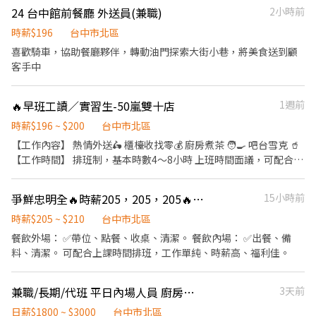
24 台中館前餐廳 外送員(兼職)
2小時前
時薪$196
台中市北區
喜歡騎車，協助餐廳夥伴，轉動油門探索大街小巷，將美食送到顧
客手中
🔥早班工讀／實習生-50嵐雙十店
1週前
時薪$196 ~ $200
台中市北區
【工作內容】 熱情外送🛵 櫃檯收找零💰 廚房煮茶 🧑‍🍳 吧台雪克 🥤
【工作時間】 排班制，基本時數4～8小時 上班時間面議，可配合課
表排班，兼職可配合 另有FT空缺歡迎詢問😉 【公司制度】 公開透
明的升遷制度 完整的教育訓練 【公司福利】 享團保、勞健保及勞
爭鮮忠明全🔥時薪205，205，205🔥 早、晚班兼職、全日兼職
15小時前
退、免費員工飲品、生日禮金、三節禮金與中秋禮品、油資津貼、
打烊津貼、特休代金、尾牙
時薪$205 ~ $210
台中市北區
餐飲外場： ✅帶位、點餐、收桌、清潔。 餐飲內場： ✅出餐、備
料、清潔。 可配合上課時間排班，工作單純、時薪高、福利佳。
兼職/長期/代班 平日內場人員 廚房助手
3天前
日薪$1800 ~ $3000
台中市北區