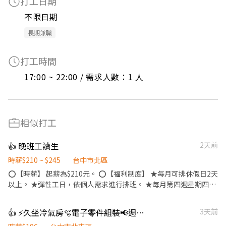
打工日期
不限日期
長期兼職
打工時間
17:00 ~ 22:00 / 需求人數：1 人
相似打工
👍 晚班工讀生
2天前
時薪$210 ~ $245
台中市北區
⭕【時薪】 起薪為$210元。 ⭕【福利制度】 ★每月可排休假日2天
以上。 ★彈性工日，依個人需求進行排班。 ★每月第四週星期四聚
餐。 ★員工及家人用餐半價。 ★提供員工制服及工作帽。 ⭕【工
作說明】 ．將菜單遞給顧客。 ．負責為顧客帶位、安排座位。 ．協
👍 ⚡久坐冷氣房🫧電子零件組裝📢週休二日可預支薪資
3天前
助配製餐點，並將餐點送至顧客。 ．負責包裝外帶餐點。 ．於顧客