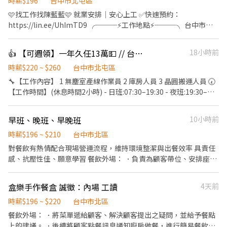
用餐完畢後，負責收拾碗盤與清理環境。 ★開朗活潑有笑容 ★無經
時薪$196
台中市北屯區
驗可
🩷找工作找陳藍藍🩷 就業安排｜安心上工 ✅快速預約：
https://lin.ee/UhImTD9 ╭───⚡工作地點⚡───╮ 台中市潭
子區祥和路 ╰─────────────╯ ⚡工作內容 電子產品
檢驗、組裝、包裝 ⚡工作時間/薪資 ➊ 日班：08:00-17:10 薪資：
👍 【可週領】一年久任13萬💵 // 台中半導體大廠🥰
18小時前
$30,100（配合加班約38,000） ➋ 小夜班：15:50-00:30 薪資：
$31,000+小夜班津貼$30/H 月約 $36,280（配合加班約45,000） ➌
時薪$220 ~ $260
台中市北屯區
大夜班：23:50 - 08:30 薪資：$31,000+大夜班津貼$48/H 薪資：
🔧【工作內容】 1 無塵室產線作業員 2 庫房人員 3 晶圓搬運人員 🕢
$39,448（配合加班約49,000） 📌大小夜班需在新夜班實習
【工作時間】(休息時間2小時) - 日班:07:30–19:30 - 夜班:19:30–
13:00~21:30 小夜班培育獎金第一個月：$2000、第二個月：
07:30 💰【工作待遇】(加班費依勞基法另計) -早班$34,800 -夜班
$4000、第三個月：$5000 大夜班培育獎金第一個月：$3000、第二
$41,300 (※ 訓練期固定日班 08:00-17:00) 【工作條件】- 需可搬重
早班、晚班、早晚班
10小時前
個月：$6000、第三個月：$8000 📌配合加班誤餐費平日80元、假
5-10公斤；可接受穿全套無塵服 【休假制度】- 做4休3 【發薪制
日100元 =====⭐完善福利制度⭐===== ✅休假制度：週休二日、見
度】-每月10號，遇假日順延至下一個工作日 【超狂福利】 -支援 #
時薪$196 ~ $210
台中市北區
紅休 ✅享勞健保、勞退、團保、特休 ✅固定班別不輪班 ✅三節禮
週領、#預支 -留任獎金依班別及久任條件可領8-13萬 -每季還有 0.5
對餐飲有熱情配合現場營運流程，維持環境整潔與出餐效率 具責任
金：端午、中秋、生日➡️每次$600 ✅介紹獎金：介紹朋友上班一位
個月核定獎金。 -🚗免費 提供免費交通車。 -【廠區地點】-台中市
感、抗壓性佳、願意學習 餐飲外場： ．負責為顧客帶位、安排座
獎金$500無上限 ✅免費汽機車位 ✅可預支薪資 ⭐久任獎金滿一個月
后里區三豐路四段 --------------------⬇️應徵方式⬇️----------------
位、解決顧客提出之疑問，並給予餐點上的建議。 ．進行簡易餐飲
$1000 ⭐久任獎金滿三個月$3000 ⭐久任獎金滿六個月$3000 ⭐加班
--------- 📩 【火速卡位應徵流程】 ➊ 點擊填寫廠商制式履歷（1分
之料理，如：烤土司或調配飲料等。 ．於顧客用餐完畢後，負責收
慰勞獎金$2000/$4000 ╭────⚡應徵方式⚡────╮ 聯絡 陳
盒樂手作餐盒 誠徵：內場 工讀
4天前
鐘完成，快速安排送審）： 👉https://reurl.cc/R2p0LG 🔒 【隱私防
拾碗盤與清理環境。 ．並負責結帳、收銀等工作。 餐飲內場： ．處
小姐✨ 預約面試： 應徵預約請點選加入➡️ https://lin.ee/UhImTD9
線】個資僅供廠商審核，敏感欄位（身分證/詳細地址）錄取前皆可
理烹飪前與烹飪中之準備工作與其他餐廳相關事務。 ．負責清理工
時薪$196 ~ $220
台中市北區
• 📞 電話： 0911-563-123 • 📲 𝐋𝐈𝐍𝐄： 搜尋帳號 @252fmefb
先不填！ ➋加入留言： 👉https://lin.ee/OBnhVN5 私訊留下 ⌜姓名
作環境、設備和餐具。 ．準備不同餐點所需要的食材。 【工作時
餐飲外場： ．將菜單遞給顧客、解決顧客提出之疑問，並給予餐點
+電話 +應徵半導體大廠」💥
段】 早班 10:00-14:00 晚班 18:00-22:00 16:30-24:00 早晚班 10:00-
上的建議。 ．後續將顧客點餐訊息通知廚房做餐，進行簡易餐飲之