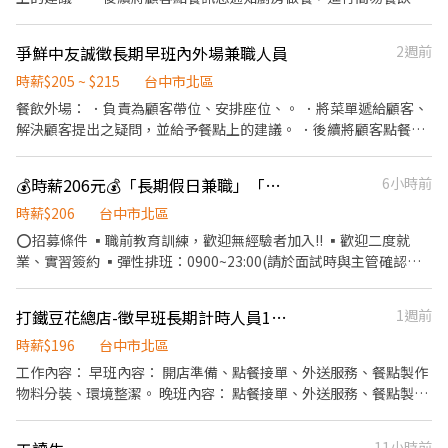
14:00 18:00-22:00 【薪資待遇】 時薪196（依經驗與表現調整）
料理 ．於顧客用餐完畢後，清理環境。並負責結帳、收銀等工作。
餐飲內場： ．擔任廚師的助手，處理烹飪前與烹飪中之準備工作與
爭鮮中友誠徵長期早班內外場兼職人員
2週前
其他餐廳相關事務。 ．負責洗、剝、削、切各種食材。 ．負責清理
工作環境、設備和餐具。 ．準備不同餐點所需要的食材。 ．協助測
時薪$205 ~ $215
台中市北區
量食材的容量與重量。 ．負責擺盤、打包外帶服務。
餐飲外場： ．負責為顧客帶位、安排座位、。 ．將菜單遞給顧客、
解決顧客提出之疑問，並給予餐點上的建議。 ．後續將顧客點餐訊
息通知廚房做餐，或可進行簡易餐飲之料理，如：壽司製作或調配
飲料等。 ．於顧客用餐完畢後，負責收拾碗盤與清理環境。 ．並負
💰時薪206元💰「長期假日兼職」「壽司郎漢口路店」
6小時前
責結帳、收銀等工作。 餐飲內場： ．擔任廚師的助手，處理烹飪前
與烹飪中之準備工作與其他餐廳相關事務。 ．負責洗、剝、削、切
時薪$206
台中市北區
各種食材。 ．負責清理工作環境、設備和餐具。 ．準備不同餐點所
⭕招募條件 ▪職前教育訓練，歡迎無經驗者加入!! ▪歡迎二度就
需要的食材。 ．協助測量食材的容量與重量。 ．負責擺盤、打包外
業、實習簽約 ▪彈性排班：0900~23:00(請於面試時與主管確認班
帶服務。
表) ⭕工作內容 ▪外場 帶客入座→介紹、服務→商品提供→食材補
充→確認結帳金額→收銀結帳 等 ▪內場 商品進貨、準備、整理→料
打鐵豆花總店-徵早班長期計時人員1名（不缺暑假工）
1週前
理製作→提供餐點→餐具清洗→庫存盤點、出貨 等 ⭕獎金福利 ▪
生日禮券 ▪不定期活動競賽獎金 ▪一年4次考核及調薪 ▪加班費5
時薪$196
台中市北區
分鐘為單位計算 ⭕企業魅力 ▪「以人為本」注重團隊合作及交流，
工作內容： 早班內容： 開店準備、點餐接單、外送服務、餐點製作
採納同仁的意見，提升參與感 ▪除學習到日本商業禮儀、衛生知識
物料分裝、環境整潔。 晚班內容： 點餐接單、外送服務、餐點製
及專業的烹飪技巧，還可接觸店鋪的經營管理，例如：成本控管及
作、物料分裝 環境清潔、閉店清潔。 工作時間： 11:00～18:00
數據分析等專業知識 ▪升遷快速且制度完善，依努力及成果將有升
17:00～23:00 排班方式：面試期間會再說明。 備註： 1.需具備「機
11小時前