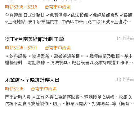
時薪$206 ~ $216
台南市中西區
全台連鎖 日式炸豬排 ✔免費供餐✔依法投保 ✔免經驗都會教 ✔長期
⭐上班地點 : 安平家樂福門市- 中西區中華西路二段16號 ⭐上班時間 :
(可選) >早班10:00-15:00(依現場微調) >晚班17:00-23:00(依現場微
調) ・依營運需求彈性排班，工作時間面試詳洽 一周至少能排班四
得正#台南美術館計劃 工讀
14小時前
天(須包含至少一天六或日) ⭐ 時薪206 ・當月做滿100小時，另有獎
金+ 10/時 ⭐工作內容 : (可選) 外場：送餐撤餐、桌邊服務、背菜單
時薪$196 ~ $201
台南市中西區
內場：製作餐點、炸豬排、備料(會使用到刀具)、洗滌餐具、廚房整
▫️飲料調製 ▫️後場煮茶，需搬茶鍋茶桶。 ▫️點餐結帳及收銀、基本
潔、主管交辦事項 ♥應徵流程 填寫線上履歷>>參加視訊說明>>門市
櫃檯應對 ▫️電話收聽 ▫️清洗餐具、吧台設備以及維持周遭工作環境
參觀面談 順利錄取後需配合體撿哦 ☆*: .｡. o(≧▽≦)o .｡.:*☆ ✍應
整潔。 ▫️外送，需有駕照、機車。 ▫️不遲到不早退。 #具考核調薪
徵、詢問歡迎直接聯繫 招募專員賴 https://lin.ee/PGxf2s9 加入後
制度 #員工飲品享員工價 #上班期間可免費享用純茶飲品
永華店～早晚班計時人員
18小時前
請留言 :姓名/電話/應徵工作截圖
時薪$196
台南市中西區
門市計時人員 🔸工作內容 1.為顧客點餐、電話接單 2.結帳、收銀 3.
內場下副食 4.披薩製作、切片、排單 5.開店、打烊清潔...等（備有自
動洗碗機） 6.相關店務工作的執行 🔸福利制度 1.完善的醫療保險: 勞
保、健保、退休金提撥。 2.時薪196元 3.配合課表彈性排班 4.國定假
日、$雙倍時薪 5.完整的職前訓練與晉升(調薪)訓練， 規劃各職級的
完善訓練、可晉升為 儲備幹部/正式店長 🔸入職資格 1.需有機車駕
照～ 2.對顧客服務、門市管理有興趣 3.配合度好 4.積極度高 5.長期