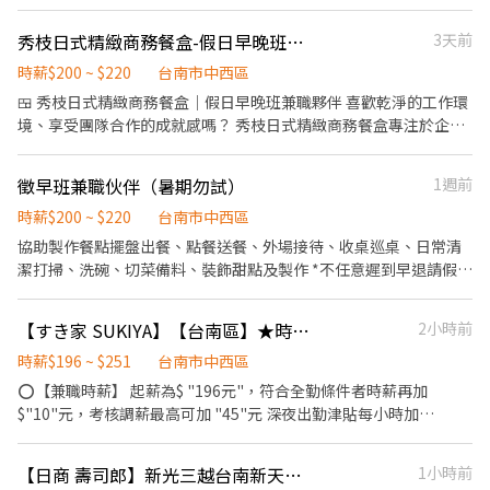
餐訊息通知廚房做餐，或可進行簡易餐飲之料理，如：烤土司或調
配飲料等。 ．於顧客用餐完畢後，負責收拾碗盤與清理環境。 ．並
秀枝日式精緻商務餐盒-假日早晚班兼職工作夥伴
3天前
負責結帳、收銀等工作。 餐飲內場： ．擔任廚師的助手，處理烹飪
前與烹飪中之準備工作與其他餐廳相關事務。 ．負責洗、剝、削、
時薪$200 ~ $220
台南市中西區
切各種食材。 ．負責清理工作環境、設備和餐具。 ．準備不同餐點
🍱 秀枝日式精緻商務餐盒｜假日早晚班兼職夥伴 喜歡乾淨的工作環
所需要的食材。 ．協助測量食材的容量與重量。 ．負責擺盤、打包
境、享受團隊合作的成就感嗎？ 秀枝日式精緻商務餐盒專注於企業
外帶服務。
會議餐盒與精緻日式餐盒製作，每天將一份份用心準備的餐盒送到
企業、醫院與各大公司，希望讓每位客人都感受到「款待」的溫
徵早班兼職伙伴（暑期勿試）
1週前
度。 工作內容 ✔ 餐盒包裝與出餐協助 ✔ 食材清洗、切菜等前置作
業 ✔ 工作區域清潔整理 ✔ 打烊善後及環境維護 工作內容簡單易
時薪$200 ~ $220
台南市中西區
學，沒有經驗也沒關係，只要願意學習，我們都會耐心教你。 我們
協助製作餐點擺盤出餐、點餐送餐、外場接待、收桌巡桌、日常清
希望你 • 做事細心、有責任感 • 喜歡團隊合作，不怕忙碌 • 能配
潔打掃、洗碗、切菜備料、裝飾甜點及製作 *不任意遲到早退請假，
合工作流程，準時出勤 工作時間 🕔 每日 10:00-16:00 16:00-20:30
可接受忙碌的工作節奏。暑期勿試 *具餐飲、烘焙相關經驗優先錄
非常適合： ✨ 學生下課後兼職打工 ✨ 二度就業、想增加收入的夥伴
取。 * 無抽煙、無手機成癮症。因工作內容需直接接觸食品，為符
【すき家 SUKIYA】【台南區】★時薪最高210元(含全勤)★ 時間彈性安排
2小時前
✨ 想找固定晚班、工時穩定的人 在秀枝，我們重視每一位夥伴，也
合食品衛生管理規範，上班期間需保持雙手清潔，不可留長指甲、
相信一份好的餐盒，是靠每位夥伴一起完成的。 如果你正在找一份
凝膠指甲、美甲或塗擦指甲油，敬請理解。 上班時間可面議彈性安
時薪$196 ~ $251
台南市中西區
工作氣氛融洽、工作內容單純、下班時間固定的兼職，歡迎加入我
排，週三固定店休，需能接受假日排班。
⭕【兼職時薪】 起薪為$ "196元"，符合全勤條件者時薪再加
們，一起把每一份餐盒做到最好！
$"10"元，考核調薪最高可加 "45"元 深夜出勤津貼每小時加
$"50"元 ⭕【台南市各店】 ★台南棒球場前-時薪196元 台南市中西
區健康路一段222號 ★永康中華 -時薪196元 台南市永康區中華路
【日商 壽司郎】新光三越台南新天地店-早/晚兼職人員（★時薪210元起）時段彈性
1小時前
826號 ★永康永大-時薪196元 台南市永康區永大路二段438號 ★歸