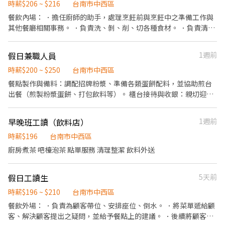
前與烹飪中之準備工作與其他餐廳相關事務。 ．負責洗、剝、削、
時薪$206 ~ $216
台南市中西區
切各種食材。 ．負責清理工作環境、設備和餐具。 ．準備不同餐點
餐飲內場： ．擔任廚師的助手，處理烹飪前與烹飪中之準備工作與
所需要的食材。 ．協助測量食材的容量與重量。 ．負責擺盤、打包
其他餐廳相關事務。 ．負責洗、剝、削、切各種食材。 ．負責清理
外帶服務。
工作環境、設備和餐具。 ．準備不同餐點所需要的食材。 ．協助測
量食材的容量與重量。 ．負責擺盤、打包外帶服務。
假日兼職人員
1週前
時薪$200 ~ $250
台南市中西區
​餐點製作與備料：調配招牌粉漿、準備各類蛋餅配料，並協助煎台
出餐（煎製粉漿蛋餅、打包飲料等）。 ​櫃台接待與收銀：親切迎接
顧客、點餐與收銀結帳，並精準配餐與出餐。 ​環境維護與清潔：負
責工作區域、煎台及餐具的清洗與餐期後的整潔維護。 ​店務協助：
早晚班工讀（飲料店）
1週前
協助食材盤點、進貨歸位及主管交辦事項。
時薪$196
台南市中西區
廚房煮茶 吧檯泡茶 點單服務 清理整潔 飲料外送
假日工讀生
5天前
時薪$196 ~ $210
台南市中西區
餐飲外場： ．負責為顧客帶位、安排座位、倒水。 ．將菜單遞給顧
客、解決顧客提出之疑問，並給予餐點上的建議。 ．後續將顧客點