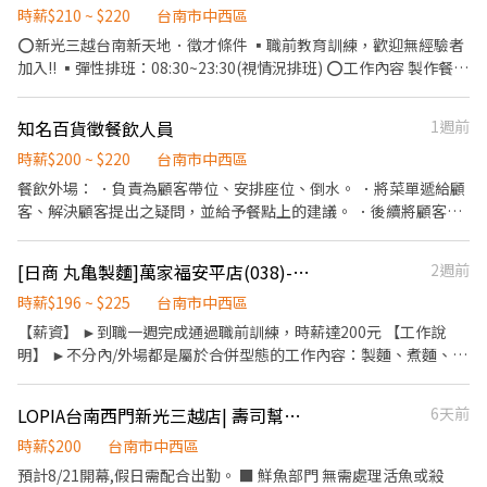
仁中山-時薪200元 台南市歸仁區中山路三段250號 ★東區東門-時薪
時薪$210 ~ $220
台南市中西區
196元 台南市東區東門路二段308號 ⭕【福利制度】 ★每季一次考
⭕新光三越台南新天地．徵才條件 ▪職前教育訓練，歡迎無經驗者
核調薪機會 ★享有特休累積 ★免費員工餐 ★三節福利、生日禮金、
加入!! ▪彈性排班：08:30~23:30(視情況排班) ⭕工作內容 製作餐
夜班出勤津貼 ★提供員工制服及工作鞋 ★年度健檢 ★勞保、健保，
點、開早閉店清潔、清洗碗盤餐具、廚房用具及其他主管交辦工作
6％勞退提撥 ⭕【工作說明】 《內場》:餐點製作、食材備料、進貨
事項。 ⭕獎金福利 ▪生日禮券 ▪不定期活動競賽獎金 ▪一年4次考
知名百貨徵餐飲人員
1週前
盤點 《外場》:接待服務顧客、收銀結帳、環境整潔 ★開朗活潑有笑
核及調薪 ▪加班費5分鐘為單位計算 ⭕企業魅力 ▪「以人為本」注
容 ★ＳＯＰ專業流程 ★無經驗可 ★提供完善職前教育訓練 ⭕【經
重團隊合作及交流，採納同仁的意見，提升參與感 ▪除學習到日本
時薪$200 ~ $220
台南市中西區
營理念】 我們是日本第一的速食連鎖ZENSHO集團，我們的理念
商業禮儀、衛生知識及專業的烹飪技巧，還可接觸店鋪的經營管
餐飲外場： ．負責為顧客帶位、安排座位、倒水。 ．將菜單遞給顧
是"消滅世界的飢餓和貧困"，目標是成為全球第一的連鎖餐飲集
理，例如：成本控管及數據分析等專業知識 ▪升遷快速且制度完
客、解決顧客提出之疑問，並給予餐點上的建議。 ．後續將顧客點
團。 我們堅持使用安全及高品質的食材，當場現點現作提供美味可
善，依努力及成果將有升遷加薪的機會 ▪享有完善的福利制度，加
餐訊息通知廚房做餐，或可進行簡易餐飲之料理，如：烤土司或調
口的日本國民美食-牛丼/咖哩，並以舒適衛生的用餐環境、熱情用
班費為5分鐘為單位計算，重視員工的辛勤付出 ▪計畫拓展全台
配飲料等。 ．於顧客用餐完畢後，負責收拾碗盤與清理環境。 ．並
心的服務態度、平實親民的誠懇價格，強調食品安全，顧客安心。
[日商 丸亀製麵]萬家福安平店(038)-長期兼職夥伴/廚助/工讀生(彈性排班)
2週前
灣，讓更多人有機會品嚐美味平價壽司，致力成為頂尖品牌
負責結帳、收銀等工作。 餐飲內場： ．擔任廚師的助手，處理烹飪
不論是單獨一人、與家人一起、朋友一起，皆可享受用餐的樂趣。
前與烹飪中之準備工作與其他餐廳相關事務。 ．負責洗、剝、削、
時薪$196 ~ $225
台南市中西區
切各種食材。 ．負責清理工作環境、設備和餐具。 ．準備不同餐點
【薪資】 ►到職一週完成通過職前訓練，時薪達200元 【工作說
所需要的食材。 ．協助測量食材的容量與重量。 ．負責擺盤、打包
明】 ►不分內/外場都是屬於合併型態的工作內容：製麵、煮麵、製
外帶服務。
作高湯、洗切食材備料、炸天婦羅、包飯糰、收銀結帳、洗碗、收
拾餐具、環境清潔..等 【工作時間】 ►彈性排班08:30-23:00（面試
LOPIA台南西門新光三越店| 壽司幫手｜無經驗可｜完整培訓｜歡迎二度就業、學生
6天前
時請於主管確認排班時間） 【薪資福利】 1. 提供員工餐 2. 國定假日
雙倍薪 3. 提供優秀同仁績效獎金 4. 久任獎金 5. 生日禮卷 6. 滿年資
時薪$200
台南市中西區
享特休假 7.福委會福利補助 ★★多項福利歡迎您加入我們★★
預計8/21開幕,假日需配合出勤。 ■ 鮮魚部門 無需處理活魚或殺