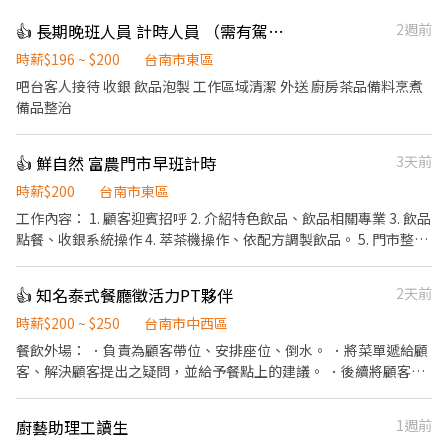
👍 長期晚班人員 計時人員 （需有駕照）
2週前
時薪$196 ~ $200
台南市東區
吧台客人接待 收銀 飲品泡製 工作區域清潔 外送 廚房茶品備料烹煮
備品整治
👍 鮮自然 富農門市早班計時
3天前
時薪$200
台南市東區
工作內容： 1. 顧客迎賓招呼 2. 介紹特色飲品、飲品相關專業 3. 飲品
點餐、收銀系統操作 4. 萃茶機操作、依配方調製飲品。 5. 門市整潔
維護 6. 外送飲料訂單配送
👍 知名泰式餐廳徵活力PT夥伴
2天前
時薪$200 ~ $250
台南市中西區
餐飲外場： ．負責為顧客帶位、安排座位、倒水。 ．將菜單遞給顧
客、解決顧客提出之疑問，並給予餐點上的建議。 ．後續將顧客點
餐訊息通知廚房做餐，或可進行簡易餐飲之料理，如：烤土司或調
配飲料等。 ．於顧客用餐完畢後，負責收拾碗盤與清理環境。 ．並
廚藝助理工讀生
1週前
負責結帳、收銀等工作。 餐飲內場： ．擔任廚師的助手，處理烹飪