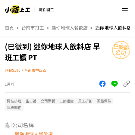
隨你開工
首頁
台南市打工
迷你地球人餐飲店
迷你地球人飲料店 早
班工讀 PT
時薪$196
/
台南市中西區
1月前
彈性排班
生日禮
公司聚餐
三節禮金
員工折扣
團體保險
畢業轉正
公司名稱
迷你地球人餐飲店