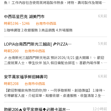
魚！ 工作內容包含使用蒸烤箱製作熟食、烤物、壽司製作及現場壽
司販售。
中西區星巴克 湖美門市
6天前
時薪$196 ~ $246
台南市中西區
1.咖啡調理 2.收銀服務 3.商品銷售 4.外場服務
LOPIA台南西門新光三越店| 🍕PIZZA熟食小幫手🍕｜無經驗可｜完整培訓
5天前
時薪$200
台南市中西區
🎉 台南新光三越西門新天地店 預計2026/ 8/21 盛大開幕！ ✨ 歡迎
二度就業人士、學生伙伴 加入 假日需配合排班 ✨ 喜歡內場作業、料
理製作的你，千萬別錯過！ 🍕🍕熟食部門🍕🍕 LOPIA 自家製
Pizza、炸物及各式熟食，等你一起製作！ 工作內容： 使用蒸烤箱
安平萬家福爭鮮迴轉壽司
6天前
製作便當、烤物等商品 餐點組裝、包裝及商品陳列 食材前置準備與
品質管理 維持工作環境清潔及食品衛生 如果你喜歡動手做料理、享
時薪$208
台南市中西區
受團隊合作，歡迎加入 LOPIA，一起打造美味商品，迎接新店開
【歡迎對餐飲有熱忱的你/妳，一同爭取新鮮、創造價值】 1.接待、
幕！
引導顧客入座、介紹菜單、點餐收銀、桌邊服務、收盤清理 2.全方
位工作技能-外場服務、內場餐點製作、出餐管理、確認出菜品質 3.
外帶、外送平台顧客點餐服務 4.顧客關係經營 5.維持門市清整潔
時薪206🔥安平家樂福🐥必勝卡滋丼上班飽飽免費吃
12小時前