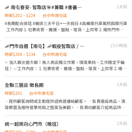
🦐 南屯春安- 智取店🎯#兼職 #書審即上工 #新手友善! - 台中
1天前
時薪$202 ~ $224
台中市南屯區
#長期配合排班 #需排三天平日+一天假日 #具備摩托車駕照與摩托車
. 工作內容 1. 包裹收寄、搬運、盤點、理貨、上架等 2. 維持門市作
業區環境、清潔維護作業 3. 智取店為無人商店，有跑點需求(少數區
域除外) (早班/全班)兼職人員每日工作門店會分在3-6間門市排班
🦐門市自選【南屯】🦐蝦皮智取店 / 免經驗、快速報到 💰時薪 204-234
23小時前
(晚班)兼職人員每日工作門店會分在1-3間門市排班 (多數區域為2間
以內) 4. 須配合蝦皮店到店工作內容調整 5. 偶爾須配合鄰近有人店
時薪$204 ~ $234
台中市南屯區
門市支援 . 班別：免輪班，選擇一個班別應徵。 🟢早班時間：
✨ 加入蝦米變大蝦！無人商店獨立作業，環境單純、工作穩定不輪
0700-1100/0730-1130/0800-1200/0830-1230 (早班彈性7:00-
班！ ✅工作內容： 1. 包裹收寄、搬運、盤點、理貨、上架等 2. 維持
8:30間可到班) 🟢晚班時間：17:30-22:30(彈性延後) ▶時間都有可
門市作業區環境、清潔維護作業 3. 智取店為無人商店，有單日跑點
能會因貨物量多與少做調整 . 薪資待遇 ▶早班時薪 $202H (內含晚班
1-5間門市 4. 須配合蝦皮店到店工作內容調整 5. 須配合鄰近有人店
全聯三厝店 徵長期
1天前
額外津貼，視情況延長) ▶晚班時薪 $224H (內含晚班額外津貼，視
門市支援 🌙🌙夜班說明🌙🌙 工作型態：為每日跑點約3–10家門市，
情況延長) ▶發薪日為隔月15號 ▶只能薪轉本人帳戶，無法領現 ▶
跑點距離約16km內 需可配合(早班/晚班)擇一於門市安排受訓 🔔需
時薪$201
台中市南屯區
提供完整線上或實體教育訓練及實體店面實習考核，皆有計薪 . 教育
有機車&駕照🔔 ⸻ ✅工作時間： 🔹早班：07:00-12:00、07:30-
．提供顧客詢問或主動提供諮商建議給顧客。 ．負責擺設商品、清
訓練(線上上課，有薪水) >>一定要參加 下午場：14:00~17:00、晚
12:30、08:00-13:00、08:30-13:30 🔹晚班：17:30-22:30、17:30-
理櫥窗及維持營業地點之整潔及美觀。 ．負責向顧客介紹商品特
上場：18:00~21:00 ▶時間都有可能會因貨物量多與少做調整 .
23:30、18:30-22:30、18:30-23:30 (上班時數為2~6小時依實際情況
徵、品質與價格及示範操作方法，以協助顧客選擇。 ．負責在顧客
而定) 🔹夜班 ：23:30–03:30 (上班時數為2~4小時依實際情況而定)
成交後之包裝、收款、交付商品、開發票或收據。 ．負責在當天結
統一超商向心門市（晚班）
2天前
🔹假日早班：07:00-12:00 🔹假日晚班：17:30-23:30 (上班時數為
束營業前，統計銷售情形、盤點貨品存量及撰寫當日業務報表。
2~6小時，一個月至少6天，依實際情況而定) ⸻ ✅工作待遇：