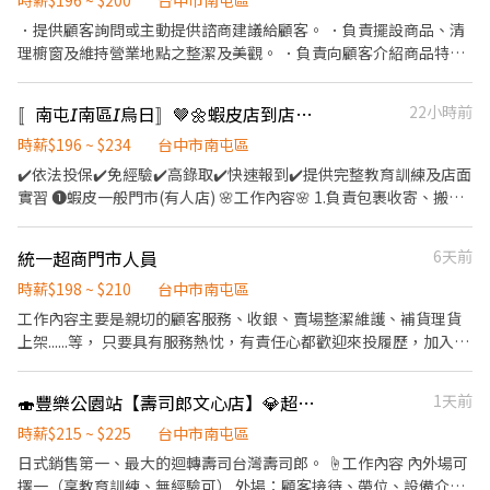
時薪$196 ~ $200
台中市南屯區
日班時薪=$204 晚班另有獎金+20=時薪$224 夜班另有獎金+40=時
．提供顧客詢問或主動提供諮商建議給顧客。 ．負責擺設商品、清
薪$234 ━━━━━━━━━━━━━ 📍 【熱門開缺地點】台中市
理櫥窗及維持營業地點之整潔及美觀。 ．負責向顧客介紹商品特
大里、大雅、太平、北屯、北區、西屯、西區、東區、南屯、南
徵、品質與價格及示範操作方法，以協助顧客選擇。 ．負責在顧客
區、潭子、豐原 ━━━━━━━━━━━━ 📩 【火速卡位應徵流
成交後之包裝、收款、交付商品、開發票或收據。 ．負責在當天結
程】 ➊ 點擊填寫廠商制式履歷（1分鐘完成，快速安排送審）： 👉
〚南屯𝘐南區𝘐烏日〛🤎🌼蝦皮店到店┃智取店門市🥈免經驗🫧火速報到🔥
22小時前
束營業前，統計銷售情形、盤點貨品存量及撰寫當日業務報表。
https://reurl.cc/Wbek79 🔒 【隱私防線】個資僅供廠商審核，敏感
時薪$196 ~ $234
台中市南屯區
欄位（身分證/詳細地址）錄取前皆可先不填！ ➋加入留言： 👉
✔️依法投保✔️免經驗✔️高錄取✔️快速報到✔️提供完整教育訓練及店面
https://lin.ee/OBnhVN5 私訊留下 ⌜姓名+電話 +應徵蝦皮門市人
實習 ❶蝦皮一般門市(有人店) 🌸工作內容🌸 1.負責包裹收寄、搬
員」💥
運、盤點、理貨等 2.提供顧客接待、收銀結帳等服務 3.維持門市作
業區環境、清潔維護作業 4.配合調店、支援佳 5.協助區經理執行門
統一超商門市人員
6天前
市營運、維護 【提供完整教育訓練及店面實習】 ❗❗⚠兼職為早晚固
定班(免輪班)⚠❗❗ ▸早班時段：10:30-17:30 ▸晚班時段：16:15-
時薪$198 ~ $210
台中市南屯區
22:45、18:45-22:45（一週至少2天要能16:15起班） ▸時薪$196元 ▸
工作內容主要是親切的顧客服務、收銀、賣場整潔維護、補貨理貨
月排休制：一周至少排班4天，假日一定要可配合排班
上架......等， 只要具有服務熱忱，有責任心都歡迎來投履歷，加入我
━━━━━━━━━━━━━━━━━ ✽假日班✽ (早8)11:00-
們的團隊哦！ 需長期門市人員 ~ 短期勿試 須長期。
19:30、(早6)11:00-17:30 (晚8)14:15-22:45、(晚6)16:15-22:45
🍣豐樂公園站【壽司郎文心店】💎超高時薪205元起．彈性排班 F71
1天前
❗❗⚠禮拜六、禮拜日及國定假日都要可上班，上班時間依門市安排為
主，無法選擇固定早班或晚班⚠❗❗ 🌸上班地點🌸 烏日中山二店▸台中
時薪$215 ~ $225
台中市南屯區
市烏日區中山路一段 烏日中山店▸台中市烏日區中山路三段 南屯大
日式銷售第一、最大的迴轉壽司台灣壽司郎。 ☝工作內容 內外場可
英店▸台中市南屯區大英街 南屯向心店▸台中市南屯區向心南路 南屯
擇一（享教育訓練、無經驗可） 外場：顧客接待、帶位、設備介