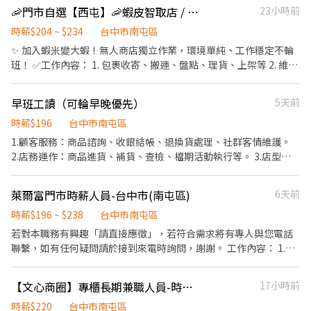
$224 ✔ 提供完整教育訓練＋店面實習（全程計薪） ✔ 滿半年享 端
🦐門市自選【西屯】🦐蝦皮智取店 / 免經驗、快速報到 💰時薪 204-234
23小時前
實習考核，皆有計薪 . 【休假制度】 排休制，兼職約一周排4-5天
午 / 中秋獎金 - 📦 工作內容 1️⃣ 包裹寄取件、裝箱、理貨、搬運、盤
(依照門市與個人可配合時段) . 📣快速應徵｜加賴 ID：@969playo
點 ▸ 請先自行評估身體是否能搬重 2️⃣ 工作性質為多門市跑點，不需
時薪$204 ~ $234
台中市南屯區
或來電預約：02-66362428(分機230)
久待門市，『著重於上架速度與準確度』 3️⃣ 設備維護與基本門市環
✨ 加入蝦米變大蝦！無人商店獨立作業，環境單純、工作穩定不輪
境清潔 4️⃣ 必須有機車駕照及自備機車，依門市需求配合支援距離
班！ ✅工作內容： 1. 包裹收寄、搬運、盤點、理貨、上架等 2. 維持
10 公里內門市 5️⃣ 其他主管交辦工作內容與機動性協助 - ⏰ 班別說
門市作業區環境、清潔維護作業 3. 智取店為無人商店，有單日跑點
明 早班▸ 07:00–08:30 到班，每次班排約2–5 小時 晚班▸ 17:30–
1-5間門市 4. 須配合蝦皮店到店工作內容調整 5. 須配合鄰近有人店
早班工讀（可輪早晚優先）
5天前
23:30，每次班排班約2–6 小時 📌 由 門市主管排班，一週排班 3–5
門市支援 🌙🌙夜班說明🌙🌙 工作型態：為每日跑點約3–10家門市，
天 📌 假日需可彈性配合，六日輪流畫休 -💰 薪資福利 早班時薪
跑點距離約16km內 需可配合(早班/晚班)擇一於門市安排受訓 🔔需
時薪$196
台中市南屯區
$204 （基本時薪196+智取店津貼8) 晚班時薪 $224 （基本時薪8+智
有機車&駕照🔔 ⸻ ✅工作時間： 🔹早班：07:00-12:00、07:30-
1.顧客服務：商品諮詢、收銀結帳、退換貨處理、社群客情維護。
取店晚班津貼28) ✅ 享勞保（一定有） ✅ 健保自行決定是否加保 ✅
12:30、08:00-13:00、08:30-13:30 🔹晚班：17:30-22:30、17:30-
2.店務運作：商品進貨、補貨、查檢、檔期活動執行等。 3.店型維
任職滿半年享端午 / 中秋獎金 ✅ 薪資匯款（無法領現） - 📍 參考門
23:30、18:30-22:30、18:30-23:30 (上班時數為2~6小時依實際情況
護：店頭陳列、環境維護等。 4.需久站、搬貨、了解信用卡優惠和
市地點 ＃實際會依門市需求配合距離 10 公里內的門市 南屯文心 -
而定) 🔹夜班 ：23:30–03:30 (上班時數為2~4小時依實際情況而定)
商品活動、協助顧客計算會員點數等。 ※薪資福利 1.時薪依法定基
智取店｜台中市南屯區文心南路46號1樓 南屯春安 - 智取店｜台中
萊爾富門市時薪人員-台中市(南屯區)
6天前
🔹假日早班：07:00-12:00 🔹假日晚班：17:30-23:30 (上班時數為
本工資起薪，另有津貼及獎金。 2.額外加給：夜班津貼、商品銷售
市南屯區春安二街38號1樓 - 📌 小提醒 每日皆有面試安排，實際缺
2~6小時，一個月至少6天，依實際情況而定) ⸻ ✅工作待遇：
獎金、年終獎金。 3.夜班津貼：22點~23點時段上班，每小時加發
時薪$196 ~ $238
台中市南屯區
額依門市狀況調整，有興趣請按下【立即應徵】投遞履歷，把握機
日班時薪=$204 晚班另有獎金+20=時薪$224 夜班另有獎金+40=時
55元。 ※應徵條件 1.喜愛美妝，具服務熱忱。 2.假日須排班。 3.誠
若對本職務有興趣「請直接應徵」，若符合需求將有專人與您電話
會！ 🎈 其他區域、店型 職缺詢問｜點擊連結加入官方賴
薪$234 ━━━━━━━━━━━━━ 📍 【熱門開缺地點】台中市
徵長期工讀，短期勿試。 4.履歷初審合格者，5天內由門市聯繫面
聯繫，如有任何疑問請於接到來電時詢問，謝謝。 工作內容： 1.協
https://lin.ee/oF0vyAn (ID : @270jwauh) ▸ 加入後請主動傳送
大里、大雅、太平、北屯、北區、西屯、西區、東區、南屯、南
試，請保持手機暢通；不符合者恕不另行通知。 目前沒辦法再上面
助店主管執行門市營運維護 2.提供顧客收銀結帳作業、顧客諮詢等
訊息才看到唷！
區、潭子、豐原 ━━━━━━━━━━━━ 📩 【火速卡位應徵流
回覆大家，看到我們會電話通知面試🙏
服務 3.負責商品排面整理、進貨、補貨等庫存管理作業 4.負責門市
程】 ➊ 點擊填寫廠商制式履歷（1分鐘完成，快速安排送審）： 👉
【文心商圈】專櫃長期兼職人員-時薪220(歡迎在校生工讀投遞)
17小時前
設備與環境清潔以維護商店形象 5.其他店長、副店長交辦事項 排班
https://reurl.cc/Wbek79 🔒 【隱私防線】個資僅供廠商審核，敏感
制，各班時段： 早班：07:00~15:00 中班：15:00~23:00 夜班：
時薪$220
台中市南屯區