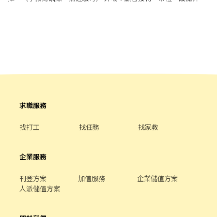
忠勇店▸台中市南屯區忠勇路 南屯黎明三店▸台中市南屯區黎明路一
紹、櫃台結帳、環境維護。 內場：食材準備、壽司等餐點製作、環
段 南屯黎明店▸台中市南屯區黎明路二段 台中建成店▸台中市南區建
境清潔與進貨整理。 ☝排班時段 8:30~23:30 彈性排班(一次至少排
成路 台中高工店▸台中市南區高工路 台中樹德店▸台中市南區大慶街
四小時) ☝基本保障/員工福利（依公司當年度公告，細節於面試補
二段 ‐‐‐‐‐‐‐‐‐‐‐‐‐‐‐‐‐‐‐‐‐‐‐‐‐‐‐
充） ・勞健保及每月提撥勞工退休新制6% ・加班費(以5分鐘為單
‐‐‐‐‐‐‐‐‐‐‐‐‐‐‐‐‐‐‐‐ ❷蝦皮智取門市⚠️需
位計算) ・員工店內用餐折扣 ・員工在職教育訓練 ・轉正機會高，
有機車⚠️ 🌸工作內容🌸 1. 包裹收寄、搬運、盤點、理貨、上架等 2.
職涯規劃完善 ・一年2次考核，通過者會於7月及1月進行調薪 ・每
維持門市作業區環境、清潔維護作業 3.須配合調店、支援(一天跑點
次調幅為3~10元不等 ・打工度假機會 ・店鋪活動及顧客服務競賽等
3-5家鄰近門市) 4. 須配合蝦皮店到店工作內容調整 5. 偶爾須配合鄰
企劃，針對個別或店舖《發放獎金》。 ・注重團隊合作及交流，採
近有人店門市支援 【提供完整教育訓練及店面實習】 🌸工作時間🌸
納同仁的意見，提升參與感
(固定班別) 早班：07:00-12:00、07:30-12:30、08:00-13:00、
08:30-13:30 (可自選) 晚班：17:30-23:30、18:30-23:30 (額滿)夜
求職服務
班：23:30-03:30 🌸薪資待遇🌸 早班時薪$204-214元 晚班時薪津貼
+20元▸時薪$224-234元 🌸休假制度🌸 月排休制 (一周至少排班4
找打工
找任務
找家教
天，假日一定要可配合排班) 🌸上班地點🌸 烏日新興 - 智取店▸台中
市烏日區新興路 南屯文心 - 智取店▸台中市南屯區文心南路 南屯春
安 - 智取店▸台中市南屯區春安二街 台中國光 - 智取店▸台中市南區
企業服務
國光路 台中復興 - 智取店▸台中市南區復興路二段 🚨🚨門市缺額每
日會有變動，主要缺額以面試當天為準😊
刊登方案
加值服務
企業儲值方案
▁▁▁▁▁▁▁▁▁▁▁▁▁▁▁▁▁▁▁ 🚨預約面試♡快速安排
人派儲值方案
👉https://lin.ee/OUI2Tm1 ♡截圖職缺文♡私訊留下 ⌜姓名✚電話
✚地區⌟♡ 📞諮詢電話：0908-925-796📲𝐊𝐞𝐥𝐥𝐲📞 ▸電話未接請加
𝐋𝐈𝐍𝐄並留言，訊息必回覆◂ ⭕️免費諮詢⭕️安心上工┃❌求職免收費