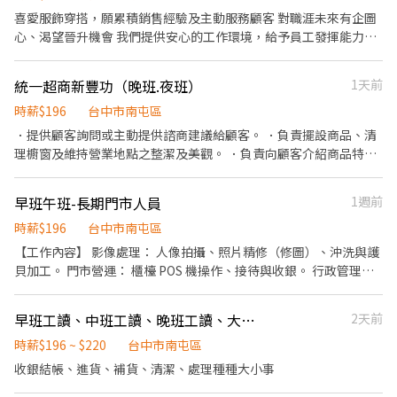
欄位（身分證/詳細地址）錄取前皆可先不填！ ➋加入留言： 👉
23:00~07:00 (可能依當區需求，支援其他門市) 歡迎對便利商店之工
喜愛服飾穿搭，願累積銷售經驗及主動服務顧客 對職涯未來有企圖
https://lin.ee/OBnhVN5 私訊留下 ⌜姓名+電話 +應徵蝦皮門市人
作有興趣者， 願接受店舖基礎訓練，未來依表現、績效能力可培訓
心、渴望晉升機會 我們提供安心的工作環境，給予員工發揮能力的
員」💥
成為店經理。 聯絡電話：(04)2378-1001#125 聯絡時間：週一至週
平台 重視員工成為永續經營的共同夥伴，提供人才培育訓練課程 具
五08：30~17：30
有以上任一想法以及希望付諸於行動的妳 歡迎加入AIR SPACE團隊!
統一超商新豐功（晚班.夜班）
1天前
---------------------------------------------------------------------
------------ 【工作內容】 1.提供客戶商品介紹、銷售與服務。 2.協
時薪$196
台中市南屯區
助門市形象佈置、商品陳列、庫存管理。 3.客戶關懷維護。 4.門市
．提供顧客詢問或主動提供諮商建議給顧客。 ．負責擺設商品、清
店務經營、推動店業績目標達成與相關行政作業。 5.須配合門市輪
理櫥窗及維持營業地點之整潔及美觀。 ．負責向顧客介紹商品特
調與支援。 6.兼職每月時數須達100-160/小時。
徵、品質與價格及示範操作方法，以協助顧客選擇。 ．負責在顧客
成交後之包裝、收款、交付商品、開發票或收據。 ．負責在當天結
早班午班-長期門市人員
1週前
束營業前，統計銷售情形、盤點貨品存量及撰寫當日業務報表。
時薪$196
台中市南屯區
【工作內容】 影像處理： 人像拍攝、照片精修（修圖）、沖洗與護
貝加工。 門市營運： 櫃檯 POS 機操作、接待與收銀。 行政管理：
庫存盤點叫貨、每日交班結帳。 環境維護： 維持店內空間整潔。
【工作時間】 週一至週五午班 14:00- 18:00 週六9:00-18:00 週日固
早班工讀、中班工讀、晚班工讀、大夜工讀
2天前
定公休 周一至周五可排休一天 【徵才條件】 技能需求： 須具備
Photoshop 基礎操作能力。 加分項目： 具備單眼相機操作經驗者
時薪$196 ~ $220
台中市南屯區
優先錄取。 特質要求： 工作態度認真負責、性格活潑親切、對人像
收銀結帳、進貨、補貨、清潔、處理種種大小事
攝影及修圖美學有熱忱者。