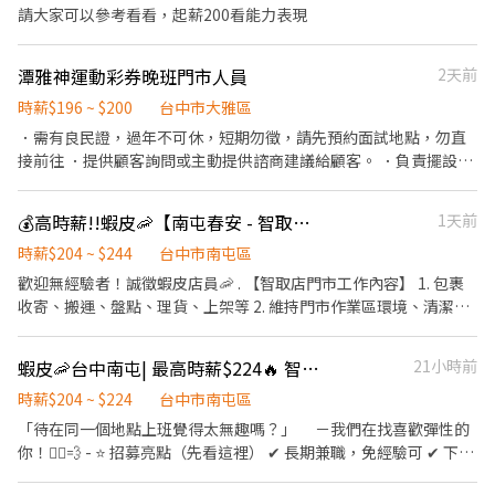
飲、甜點 2.員購商品優惠(部分商品線折扣優惠) 3.三節節慶禮盒與夥
請大家可以參考看看，起薪200看能力表現
伴共同分享 4.若你是願意接受挑戰及為自己加薪的夥伴，也有其他
職務機會哦! 【加分】 希望妳/你是能與卡柏蒂長期合作與成長的夥
潭雅神運動彩券晚班門市人員
2天前
伴 1.鍾情於甜點，喜歡與人互動，具有處理問題能力 2.細心、認
真、負責、替人著想且喜歡與團隊合作 3.有服務業接待相關經驗者
時薪$196 ~ $200
台中市大雅區
佳
．需有良民證，過年不可休，短期勿徵，請先預約面試地點，勿直
接前往 ．提供顧客詢問或主動提供諮商建議給顧客。 ．負責擺設商
品、清理櫥窗及維持營業地點之整潔及美觀。 ．負責向顧客介紹商
品特徵、品質與價格及示範操作方法，以協助顧客選擇。 ．負責在
💰高時薪!!蝦皮🦐【南屯春安 - 智取店】#兼職 #蝦皮
1天前
顧客成交後之包裝、收款、交付商品、開發票或收據。 ．負責在當
天結束營業前，統計銷售情形、盤點貨品存量及撰寫當日業務報
時薪$204 ~ $244
台中市南屯區
表。 .負責一般文書資料處理工作。 ．協助主管及專業人員處理一般
歡迎無經驗者！誠徵蝦皮店員🦐 . 【智取店門市工作內容】 1. 包裹
行政業務。 ．負責公司文件檔案的建立及歸檔工作 ．負責辦公室零
收寄、搬運、盤點、理貨、上架等 2. 維持門市作業區環境、清潔維
用金管理。 ．負責辦公室環境與設備之整潔、維護。 ．其他主管交
護作業 3. 智取店為無人商店，有跑點需求(少數區域除外) 兼職人員
辦事項或部門業務支援。
每日工作門店會分在3-6間門市排班~ 4. 須配合蝦皮店到店工作內容
蝦皮🦐台中南屯| 最高時薪$224🔥 智取店 #蝦皮店到店 #免經驗可
21小時前
調整 5. 偶爾須配合鄰近有人店門市支援 . 【早班兼職】07:00-12:00
(早班彈性7:00-8:30間可到班~~ 下班時間也彈性延後) - 【晚班兼
時薪$204 ~ $224
台中市南屯區
職】17:30~18:30 至 22:30 以上需要選擇一個時段上✨ . 【薪資計
「待在同一個地點上班覺得太無趣嗎？」 －我們在找喜歡彈性的
算】 💰早班時薪$196+$津貼=$204 / 💰晚班時薪$196+$津貼=$224 /
你！🏃‍♀️💨 - ⭐ 招募亮點（先看這裡） ✔ 長期兼職，免經驗可 ✔ 下課
💰夜班時薪$196+$津貼=$244 . ▶發薪日為隔月15日匯款 ▶只能薪
下班就能上班，2–6 小時彈性排 ✔ 時薪＋津貼｜早班 $204、晚班
轉本人帳戶，無法領現 ▶提供完整線上或實體教育訓練及實體店面