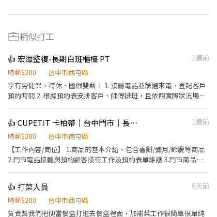
相似打工
👍 宏溢整復-長期白班櫃檯 PT
1週前
時薪$200
台中市西屯區
享有勞健保、特休、國假雙薪！ 1. 接聽電話並篩選來電、登記客戶
預約時間 2. 根據預約表安排客戶、師傅排班，且依照實際狀況場控
現場情況 3. 協助回答客戶問題 (需熟記服務項目內容) 4. 向客戶介紹
服務內容、依客戶需求建議服務項目 5. 熟悉POS系統結帳方式 6. 能
👍 CUPETIT 卡柏蒂｜台中門市｜長期周末PT
1週前
夠依客戶需求介紹付款方式、入會優惠 7. 協助計算師傅業績、庫存
整理及叫貨、文書庶務 8. 大廳公共空間維護整齊乾淨、備品補充 9.
時薪$200
台中市南屯區
能互相溝通協調、配合工作 10. 協助主管交辦的辦公業務 * 可配合公
【工作內容/崗位】 1.商品的基本介紹，包含喜餅/彌月/節慶等商品
司營業所需之排班及天數，短期勿試 （ 每月排班約 20～23天，遇
2.門市電話接聽與預約顧客接待工作及預約表單維護 3.門市商品陳
店休或年假依公司實際營業狀況為主） *服務業假日為需求巔峰，若
列、公共區域環境整潔維護等例行事項 4.擅長使用Google sheet、
無法經常配合勿試 * 可配合公司需要變動、能高度配合 * 負責任、
Excel、word者佳 5. 排班 • 周末兩天排班 • 休息時間為滿5小時扣
👍 打菜人員
6天前
態度佳 * 需能專心這份工作，不因其他工作影響 * 需細心、能觀察
0.5小時，滿9小時扣1小時 • 會依門市實際狀況做排班調整 6. 勞健
客戶需求與人應對進退
保 •以當天上班做勞健保投保，已有健保可部投保 *歡迎具有活
時薪$200
台中市西屯區
力、親切笑容的夥伴加入! **加入我們的原因** 1.門店提供免費茶
負責幫我們把便當餐盒打進去餐盒裡面，加補菜工作很簡單很單純