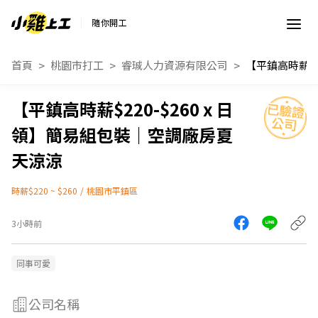
隨你開工
首頁
桃園市打工
睿珹人力資源有限公司
【平鎮高時薪$220-$260 x 日
領】簡易組包裝｜空調廠房夏
天涼涼
時薪$220 ~ $260
/
桃園市平鎮區
3小時前
同事可愛
公司名稱