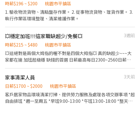
➜日班08:00~17:00【220/H】 平日8H【$40,480】 平日
時薪$196 ~ $200
桃園市平鎮區
8+2H【$53,980】 配合加班最高可達【$65,128】 ➜夜班
1. 驗收物流貨物、清點盤存作業。 2. 從事物流貨物、理貨作業。 3.
22:00~07:15【250/H】 平日8H【$46,000】 平日
執行作業區環境整理、清潔維護作業。
8+3H【$61,341】 配合加班最高可達【$74,009】 ❤ ━ 享有福利 ►
勞健保、勞退6% ►三節禮金、禮品 ▬▬▬【應徵找歐小姊，工作
💥穩定加班!!!這家職缺超少/免餐💥
3週前
馬上來】▬ ☎️ 0963-461-880 歐小姊預約(未接聽請傳簡訊姓名+電
話+職缺名稱) ☎️ 加入【ican461或@zqt5605c】截圖詢問，找工作
時薪$215 ~ $480
桃園市平鎮區
其實可以很快很簡單 ☎️ 親洽中壢區中園路165號應徵找歐小姊
💥這絕對是兩個大姆指的喔不對是四個大拇指💥 真的缺超少~~~大
家都在搶 加班超級穩 缺錢的首選 日薪最高每日2300~2560日薪最
高每日2300~2560 ⚡️日領全薪⚡️週領10000元 ✅日班:08:30~20:30 時
薪:215 ✅晚班:20:30~08:30 時薪:240 ✅工作內容: 朔料裁切、擦拭 ✅
家事清潔人員
3天前
工作地點：平鎮 ✅休假:五休二制 🔸無經驗可 🔸提供日領、週領 #桃
園 #中壢 #蘆竹 #八德#大溪 ▃▃▃▃▃▃▃報名方式
日薪$1700 ~ $2000
桃園市平鎮區
▃▃▃▃▃▃▃▃ 加上我的官方：tseng0411 電話：0906825976
客戶居家物品環境清潔打掃、提供勞力服務及處理各項交辦事項 *超
專員：威先生 https://lin.ee/5eFUoLO
自由排班 *週一至周五 *早班9:00-13:00 *午班13:00-18:00 *整天班
9:00-18:00 *只要表現好一個月給你調薪 *下一周何時上班上ㄧ周決
定就可以 *一週最少要上3天班 *想周領、🈷️領都看妳你 *歡迎夜校、
兼職、打工、二度就業者～ *另有明確的獎金制度 *只要肯努力～我
們機會🈶️的是 *享有勞健保 *需🈶️機車駕照者、需🈶️駕照、需🈶️駕照
*需🈶️身分證 *需🈶️良民証 *需🈶️普通體檢報告