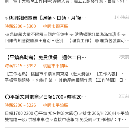
別：電子大廠 ❤工作內容: 產線人員：獨立式組裝作業、目檢、包
用餐方式： 🍱 日班午餐80元／餐（薪資內扣） 👉 工作內容： ✔️ 光
裝、操作機台（久站） ❤工作地點: 平鎮區南東路8號 ✍️工作時間：
通訊模組組裝、包裝 ✔️ 全程穿無塵衣、配戴口罩 ✔️ 久站作業 #平鎮
日班:08:00-17:00(加班看產線) 夜班:20:00-05:00(加班看產線) ✍️休
✨桃園韓國電商【週領、日領、月'領、現金、匯款】【假日班皆有】交通車🩷
1小時前
工作 #高時薪 #固定班 #免輪班 #週休二日 #二休二 #光通訊 #免經驗
假制度：周休二日 ✍️時薪: 日班 $215 夜班 $235 額外: 全勤獎金
#冷氣廠房 #快速上工 #桃園工作 ▃▃▃ 截圖私訊 快速報名 ▃▃▃
1000元 ☑相關福利:免費供餐吃到飽 ►►►公司額外福利◄◄◄ 1.
時薪$200 ~ $300
桃園市觀音區
📲 瀨 ID：00tingting 💬 私訊婷婷小姐，立即安排上工🥳
提供預支服務(日、周領)
📣 急缺超大量不限額三個倉任你挑 📣 活動檔期訂單滿滿加班多 📣
回訊告知應徵酷澎 + 倉別 + 班別 - 【 理貨工作 】 🟢 理貨包裝需可接
受久站 / 久走 / 搬重 🟢 以下薪資須另扣保險 / 手續費 🟢 pda撿貨、
理貨、包裝 🟢早/晚班提供交通車接駁 交通車路線 (
【平鎮高時薪】免費供餐｜週休二日｜固定班別｜平板電腦組裝包裝LA-996
2天前
https://reurl.cc/rErN4Z ) 🟢【 臨時工 】任何倉都沒有提供交通車
服務 - 【 上班地點 】 🔔 桃園 1 倉 : 大園建國路 (5F) ( 周休、假日早
時薪$215 ~ $392
桃園市平鎮區
班 ) 🔔 桃園 3 倉 : 大園中山南路 ( 假日班 ) 🔔 桃園 4 倉 : 觀音區玉林
【工作地點】 桃園市平鎮區南東路（近大潤發） 【工作內容】 •
路 🔔 桃園 5 倉：觀音寶倉街 ( 可周休、假日班 ) 🔔 桃園 6 倉：大園
平板電腦組裝 • 包裝作業 • 其他產線相關作業 【工作時間】 日班
航翔路 🔔 桃園 7 倉：楊梅環東路 🔔 桃園 9 倉：大園區建國路 (3'F)
｜08:00－17:00(彈性加班) 夜班｜20:00－05:00(彈性加班) 【薪資
🔔 桃園 10 倉：觀音區玉林路一段 🔔 桃園 12 倉：楊梅區環東路 (7
待遇】 日班：時薪215元+1000元績效獎金 夜班：時薪
⭕平鎮文創電商✅日領1700⭐時薪206 226❤️直接中班報到RJ03
3天前
倉樓下) 🔔 桃園 17 倉：大園區開和路 ( 限排休 ) 🔔 桃園 RC8：楊梅
235/H+1000元績效獎金 ※ 加班費另依勞基法計算。 【休假制度】
區環東路 (4'F) ( 後面有寫缺長派才有缺，沒標註的都是無缺額 ) - ((
週休二日 【福利】 • 免費供餐 • 長期穩定工作 • 固定班別 【發薪
時薪$206 ~ $226
桃園市平鎮區
堆高機需有證照及回訓證明 )) - 【 休假方式 】 周一至周日排休，一
日期】每月10日發薪 ►►►公司額外福利◄◄◄ 提供日領／週領服
日領1700 2200 ⭕平鎮 知名物流大廠⭕ ✅排休 206/H 226/H ✨平鎮
個月排休 8 ~ 10 天，單位報到當天由主管分配 - 【 工作時間 】 早班
務 【主動詢問】 1、加瀨後請先留言：姓名＋手機＋區域（我才能
雙福路一段/ 供機車車位 ✨直接中班報到 免受訓 ✅工作地點：平鎮
08 : 00 - 17 : 00 排休 $ 210 周休 $ 200 晚班 18 : 00 - 03 : 00 排休 $
快速幫你安排） 2、填寫線上履歷 快速送審 1️⃣ 快速加瀨連結：
區雙福路一段/近中央大學 ✅工作內容： 入庫、撿貨理貨、盤點進出
240 周休 $ 230 ( 假日班固定上六日 ) - ♦️ 用餐：免費供餐 ♦️ 冰箱、
https://reurl.cc/gnpEV7 2️⃣ 或直接加 ID：@749dvgzd（記得要加
貨 ☄️日班 08:30-17:30：時薪 206元→約 36~39K ☄️中班 17:00-