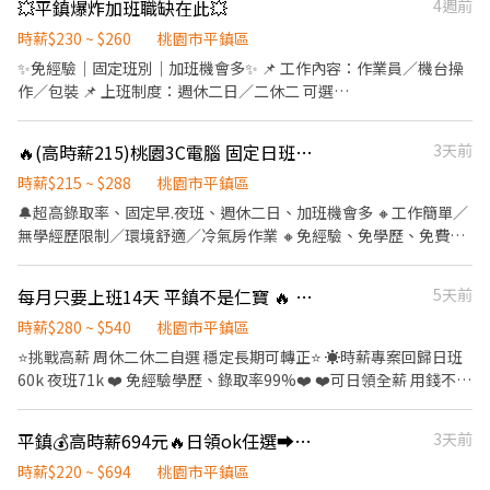
微波爐、外出用餐、有上鎖置物櫃 - ▶ —————【應徵方式】
💥平鎮爆炸加班職缺在此💥
4週前
小老鼠 @ 唷～） 【貼心提醒】 請以 L i n e 聯繫為主～有急事再打
02:00：時薪 226元→約 39~44K ⭕用餐1H 間休15分⭕ ⭐休假：排
————— ◀ ⭐ 點選立即應徵或線上詢問此職缺 ⭐ 也可以加賴官方詢
手機📞 如果剛好忙線沒接到，也可以直接賴我或傳簡訊，我看到會
休制 (固定班別 / 需配合加班) ✅福利：享勞保、健保、6%勞退提
時薪$230 ~ $260
桃園市平鎮區
問 ⭐ 官方帳號 : https://lin.ee/jVYoe5J ★ 加入後請幫我留姓名 / 電
火速回覆🔥 全省職缺都可以問唷～🫶
撥、三節 ⭕電話搜尋0973507133 加入賴-謝專員✅ ❤️也可洽詢其
✨免經驗｜固定班別｜加班機會多✨ 📌 工作內容：作業員／機台操
話 / 截圖職缺文 ★
他桃園全區/新北職缺喔⭐
作／包裝 📌 上班制度：週休二日／二休二 可選
▃▃▃▃▃▃▃▃▃▃▃▃▃▃▃▃▃▃ M薪制(週休/二休二) 週休:
日班 08:00－17:15（8H） 週休:夜班 22:00－07:15（8H） 二休二:
🔥(高時薪215)桃園3C電腦 固定日班 加班達5萬 可日領 免費供餐 週休
3天前
日班:07:00-19:00(12H) 二休二:夜班:19:00-07:00(12H) 日班／夜班
皆可安排 兩大獎金!!!!!! 等你來領!!!!!!
時薪$215 ~ $288
桃園市平鎮區
▃▃▃▃▃▃▃▃▃▃▃▃▃▃▃▃▃▃ 時薪制 (週休/二休二) 二休
🔔超高錄取率、固定早.夜班、週休二日、加班機會多 🔸工作簡單／
二:日班:07:00-19:00(12H)時薪:230 二休二:夜班:19:00-07:00(12H)
無學經歷限制／環境舒適／冷氣房作業 🔸免經驗、免學歷、免費供
時薪:260 週休:日班 08:00－17:15(8H)時薪:220 週休:夜班 22:00－
餐 🔸可日領$1600-$2100、可週領、借支(免手續費) ▬▬▬⭐️【心
07:15(8H)時薪:250 ▃▃▃▃▃▃▃▃▃▃▃▃▃▃▃▃▃▃ ✅ 免
動報名，應徵方式】⭐️▬▬▬ ▲加入賴：http://lin.ee/aZWPbnH
每月只要上班14天 平鎮不是仁寶 🔥 周休 二休二 自選 時520🔥
5天前
經驗可 ✅ 可立即上工 ✅ 冷氣廠房 ✅ 提供制服 ✅ 提供住宿 ✅ 穩定長
＂截圖職缺＂回覆《姓名+找鄭專員》 ▲來 電：0978-572837 找
期工作 #提供住宿 #平鎮 #中壢#桃園 #八德 #免費交通車 #日領全薪
鄭專員 ▬▬▬▬▬▬▬▬▬▬▬▬▬▬▬▬▬▬▬▬ 工作地點:桃園
時薪$280 ~ $540
桃園市平鎮區
#高額週領一萬 #轉他人帳戶 #現金 ⚡️⚡️⚡️名額有限 截圖✚ ʟɪɴᴇ 報名
區平鎮區南東路（近平鎮大潤發旁） 工作內容:筆電、手機 外觀目
⭐挑戰高薪 周休二休二自選 穩定長期可轉正⭐ ☀️時薪專案回歸日班
⚡️⚡️⚡️ 📲應徵方式： 加上我的官方：tseng0411 電話：0906825976
檢、測試、包裝 工作環境:冷氣廠房、久站 📍時間/薪資： 日班
60k 夜班71k ❤️ 免經驗學歷、錄取率99%❤️ ❤️可日領全薪 用錢不擔
專員：威先生
08:00~17:00→高時薪$215(月$37,840起~加班可達$50,500) ※配合
心❤️ 產業類別：其他電子零組件相關業 ➡️工作內容：組裝、測試、
加班，加班另計 ※短期至10月底，有轉正機會 休假方式:週休二日
包裝出貨 ➡️ 工作地點：桃園市平鎮區工業十路 ➡️ 產業類別：其他
平鎮💰高時薪694元🔥日領ok任選➡️做二休二or週休🌟單位可自選🌟供餐供宿
3天前
快速上工!!!免服務費!!!絕不抽成!!! 快速報到!!!
電子零組件相關業 ➡️ 工作時間&薪資待遇： 【二休二】月休15天 日
班 07:00~19:00 夜班 19:00~07:00 日班時薪230,平均領薪
時薪$220 ~ $694
桃園市平鎮區