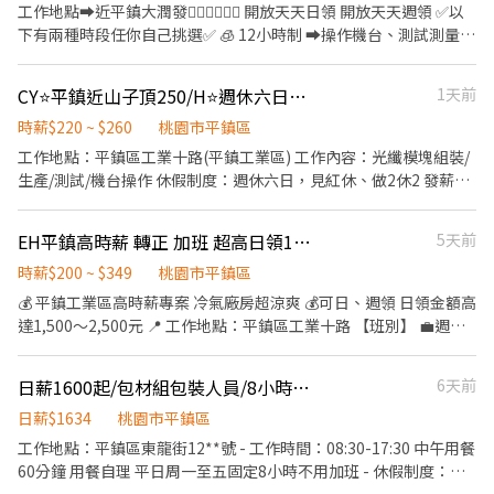
34500~60000` 夜班時薪260,平均領薪39000~71000` 【週休二
工作地點➡️近平鎮大潤發🧚🏻‍♀️🧚🏻‍♀️ 開放天天日領 開放天天週領 ✅以
日】周休見紅休 日班 08:00~17:15 夜班 22:00~07:15 日班時薪220,
下有兩種時段任你自己挑選✅ 🧊 12小時制 ➡️操作機台、測試測量
平均領薪38720~53000 夜班時薪250,平均領薪44000~60000 【用
早班 07:00～19:00 ［實際工時10小時］ 時薪230元～614元 晚班
餐制度】：若需訂便當，請備齊110元，恕不找零 【發薪日】: 次月
19:00～07:00 ［實際工時10小時］ 時薪260元～694元 🧊 8小時制
CY⭐平鎮近山子頂250/H⭐週休六日久坐/彈性加班/錄取率高
1天前
10號發薪(可預支) ✅享勞保、健保、團保、勞退6% ❣️【快速預約✚
➡️組包裝、產品檢驗 日班 08:00-17:15 💰時薪220元~587元 - 夜班
找康彼斯柔伊】❣️ ☑️【線上投遞履歷，將立即與您聯絡】 ☑️【請電
22:00-07:15 💰時薪250元~667元 ✅非流動線 ✅廠內供餐 ✅免費提
時薪$220 ~ $260
桃園市平鎮區
洽☎0911608280(手機)，找柔伊面試】 ☑️【LIN】@661pongj【請
供體檢 ✅冷氣廠房 不怕熱 ✅享受每天加班 ✅光纖產品電子零件製程
工作地點：平鎮區工業十路(平鎮工業區) 工作內容：光纖模塊組裝/
留下 姓名✚電話✚職缺名稱】
馬上洽詢找周專員 📲專線聯繫0931-051-930 📌賴同電話號碼📌 或
生產/測試/機台操作 休假制度：週休六日，見紅休、做2休2 發薪日
加入官方搜尋🔍 @936egout（請➕@)
期：每月10號發薪(可週借支) !!!!《職缺重點》!!!! ✔久坐/久站/走動/
配合加班 ✔日、夜班皆須日訓3天 ✔休六日組包裝， 2休2主要操機
EH平鎮高時薪 轉正 加班 超高日領1500-2500
5天前
✔廠區面試 ✔免費停車 ✔全套無塵服 ★★★休六日班別薪水★★★
{日班 ] 08:00~17:15 220/H [夜班] 22:00~07:15 250/H ★★★2休2
時薪$200 ~ $349
桃園市平鎮區
班別薪水★★★ {日班 ] 07:00~19:00 230/H [夜班] 19:00~07:00
💰 平鎮工業區高時薪專案 冷氣廠房超涼爽 💰可日、週領 日領金額高
260/H ❤️❤️❤️基本福利❤️❤️❤️ -享勞保、健保、勞退6％ -任職滿三
達1,500～2,500元 📍 工作地點：平鎮區工業十路 【班別】 💼週休
個月享三節禮金或禮品 ＜＜應徵方式＞＞ 電話：0905-527-880 找
二日-久坐、使用顯微鏡🔬 日班=》08:00－17:15 夜班=》22:00－
吳小姐 ID：Ican9453 職缺截圖應徵/留言姓名＆電話
07:15 💼做二休二-久站、操作機台⚙️ 日班=》 07:00－19:00 夜班
日薪1600起/包材組包裝人員/8小時免加班/週休六日
6天前
=》 19:00－07:00 ━━━━━━━━━━━━━━━━━━ 💰 💰
【薪資】💰 💰 🩷週休二日 日班：時薪200～220元 （薪資約38K-
日薪$1634
桃園市平鎮區
63K） 夜班：時薪230～250元 （薪資約44K-71K) 🩷二休二 日班：
工作地點：平鎮區東龍街12**號 - 工作時間：08:30-17:30 中午用餐
時薪210～230元（薪資約35K-64K） 夜班：時薪240～260元 (薪資
60分鐘 用餐自理 平日周一至五固定8小時不用加班 - 休假制度：週
約39K～72K) ➽享有勞健保、勞退基金、團保 🎀想找好工作 應徵方