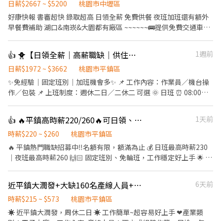
日薪$2667 ~ $5200
桃園市中壢區
好康快報 書審超快 錄取超高 日領全薪 免費供餐 夜班加班還有額外
早餐費補助 湖口&南崁&大園都有廠區 ~~~~~~🚌提供免費交通車🚌
~~~~~~~ 日班210 中班240 夜班260 加班多 可彈性 ❣️ 先搶先贏 ❣️ 趕
快報名❣️截圖加瀨 【冷氣房上班】【週休六日、見紅休】 🌞日班
👍 🐥【日領全薪｜高薪職缺｜供住宿｜平鎮】🐥
1週前
08:00~17:30(可彈性加班2h) 中班 14:30~12:00 🌛夜班
20:00~05:30(可彈性加班2h) 薪資:60000~95000 工作內容： 組裝、
日薪$1972 ~ $3662
桃園市平鎮區
包裝、測試、操作機台 ☝️用餐方式:免費 ☝️休假說明:週休六日 #提供
✨免經驗｜固定班別｜加班機會多✨ 📌 工作內容：作業員／機台操
住宿 #免費供餐 #蘆竹 #南崁 #大園 #免費交通車 #日領全薪 #高額週
作／包裝 📌 上班制度：週休二日／二休二 可選 🌞 日班 ⏰ 08:00－
領一萬 #轉他人帳戶 #現金 ⚡️⚡️⚡️名額有限 截圖✚ ʟɪɴᴇ 報名 ⚡️⚡️⚡️ 安心
17:15（8H） 💰 時薪約 220 元 🌙 夜班 ⏰ 22:00－07:15（8H） 💰
求職請找💼徐小姐 點擊快速✚好友： https://lin.ee/JefzYJo
時薪約 250 元 🔥 二休二班別也有缺！ 日班／夜班皆可安排 🌞二休
👍 🔥平鎮高時薪220/260🔥可日領、週領‼️固定班別免輪班‼️週休二日💯錄取率高✨
1天前
二班日班 ⏰ 07:00－19:00（12H） 💰 時薪約 230 元 🌙二休二班夜
班 ⏰ 19:00－07:00（12H） 💰 時薪約 260 元 加班費另計，收入更
時薪$220 ~ $260
桃園市平鎮區
穩定！ 💰額外獎金最高4200 💰 ✅ 免經驗可 ✅ 可立即上工 ✅ 冷氣廠
🔥 平鎮熱門職缺招募中‼️名額有限，額滿為止 💰 日班最高時薪230
房 ✅ 提供制服 ✅ 提供住宿 ✅ 穩定長期工作 #提供住宿 #平鎮 #中壢
｜夜班最高時薪260 🙌🏻 固定班別、免輪班，工作穩定好上手 🌟 #
#桃園 #八德 #日領全薪 #高額週領一萬 #轉他人帳戶 #現金 ⚡️⚡️⚡️名額
免經驗 #冷氣廠房 #環境舒適 🏭 光通訊模組組包裝作業，工作單純
有限 截圖✚ ʟɪɴᴇ 報名 ⚡️⚡️⚡️ 安心求職請找💼徐小姐 點擊快速✚好
📍 上班地點：桃園市平鎮區工業十路 👉 休假制度： ✔️ 週休二日
近平鎮大潤發+大缺160名產線人員+可彈性加班+日領1700+周休六日
6天前
友： https://lin.ee/JefzYJo
（日、夜班可選） ✔️ 二休二（日、夜班可選） 👉 上班時間： 🌞 日
班（標準班） 08:00～17:15 🌙 夜班（標準班） 20:00～05:15 👉 薪
時薪$215 ~ $573
桃園市平鎮區
資結構： ☀️ 標準日班：時薪220 🌙 標準夜班：時薪250 ☀ 二休二日
☀️ 近平鎮大潤發，周休二日 ☀️ 工作簡單~超容易好上手 ❤產業類
班：時薪230 🌙 二休二夜班：時薪260 📌 加班費依勞基法另計 👉