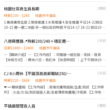
休六日 見紅就休 - 工作內容： 廠區生產各式各樣的包材 有紙箱、脆
式: ✅0925-751371-洪小姐 ✅賴：https://lin.ee/sT0WJKx 🎇職缺
盤、保麗龍 工作內容非常非常簡單 按照廠區需求把紙箱內放入脆盤
桃園社區救生員長期
2週前
很快補滿，心動不如馬上行動🎈
或保麗龍 然後完成紙箱的包裝、堆疊在棧板上
時薪$230 ~ $240
桃園市平鎮區
1.需具備救生證 2.環境維護 3.水質維護 4.安全維護 平日14-22假日
10-22 週一週二休館 另一個社區的時間 平日14-17 18-22 假日10-
12 14-17 18-22
八德興豐路📍時薪230/240＋穩定週休＋免費供餐＋電子→組包裝、理貨➤冷氣廠
1天前
日薪$1800 ~ $2400
桃園市平鎮區
－【職缺介紹】－ 【工作內容】：伺服器→組包裝、測試、理貨
【休假方式】：周休六日，見紅休 【休息時間】：上下午間休10-
分，中午40分鐘 【供餐】：第一餐免費供應(加班免費) 【地址】：
八德區興豐路18xx號 ↓ －【時間/薪資】－ 🕰️早班：６：３０
CJ 8小周休【平鎮頂高高薪職缺250/H】_高端光纖塊組裝_可周借支_工作超簡
2天前
～１５：２０ 日班：230/h 8小不含加班：40,400起 ✨日領：1800
👉含加班2200 ✨週領：8000～11,000 － 🕰️中班：１４：３０～２
時薪$220 ~ $668
桃園市平鎮區
３：２０ 中班：240/h 8小不含加班：42,200起 ✨日領：1900👉含
❤ ━ 職缺重點 【工作內容】 : 高端光纖塊組裝/生產/測試 【工作條
加班2400 ✨週領：8000～12,000 ↓ –【享有福利、好康】– ①
件】 : 久坐/久站/測試組裝人員/全套薄款無塵服/冷氣房 【工作地
享勞保、健保、團保、勞退6％ ②周領、隔日領 –【聯絡資訊】– 找
點】：平鎮工業區工四路 【休假制度】：周休六日(可配合加班)
工作找 七 先 生 電話：0979-307-092 賴：＠5 1 8 a f z r g
【用餐方式】 : 自理用餐 ❤ ━ 時間薪資(周休六日) 【休假方式】：
平鎮晨間理貨人員
1週前
休六日/見紅休 【間休時間】：上下午間休各15分鐘，吃飯45分鐘