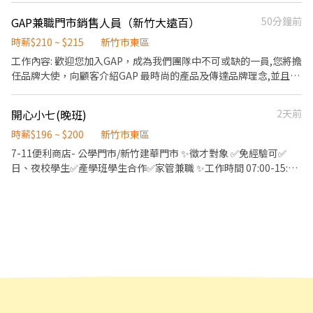
＋評核 - 【面試流程】 填寫表單後採電話面試 －> 書面審核 －> 確
新竹市香山區牛埔路88號 (以上門店缺額有限，可應徵多間店唷) 📜
新竹大遠百店｜新竹市東區西大路323號
咖啡店，我們比較屬於咖啡豆生產者，以販售咖啡豆與器具為主，
定錄取，於實體門市訓練 - ✨ 投下履歷，把滑手機的時間變成存
GAP兼職門市銷售人員（新竹大遠百）
50分鐘前
應徵方式📜 ①應徵預約請點選右方加入 ➤ https://lin.ee/beutrIB
有7成工作時間是在挑瑕疵咖啡豆，此工作需要耗費 眼力 及 耐心。
款！✨ 第一週 17:00 前需配合培訓，別讓我們等太久！
②ʟɪɴᴇ搜尋加入 ➤ @783qcndn ✍🏻以上加入留言 全名✚電話 附上 職
無 耐心 者請勿嘗試。謝謝。 目前需要可以配合彈性時段的上班者，
時薪$210 ~ $215
新竹市東區
缺標題截圖即可✍🏻
薪資 時薪 制(200)詳細面談。希望應徵者是對精品咖啡有興趣者。
工作內容: 歡迎您加入GAP，成為我們團隊中不可或缺的一員,您將擔
有機會培訓成正式店員。希望假日都可以上班最好(可輪排休)。平日
任品牌大使，向顧客介紹GAP 最時尚的產品及傳達品牌理念,並且提
可以機動調整上班時間。詳細上班時間面談。 在學或是待業中，皆
供給顧客最佳的購物體驗! 【工作任務】 1. 成為全方位的品牌大使,
歡迎洽詢。謝謝。 應徵者，請檢附 詳細 履歷(含照片)。謝謝 ※工作
提供顧客良好的服務; 2. 提供個人穿搭建議,讓顧客體驗最佳的美式
開心小七(晚班)
2天前
時間就是店的營業時間。營業時間如下： (一)~(五) 07:30 ~ 22:00
風格; 3. 輔助陳列工作,以確保良好的購物環境; 如果您具備下列特質,
(六) 09:30 ~ 21:30 (日) 09:30 ~ 18:30
歡迎加入我們! 1. 為顧客服務充滿熱情; 2. 具有良好的溝通能力,能透
時薪$196 ~ $200
新竹市東區
有效地與顧客和團隊互動,已達成店鋪目標; 3. 喜歡與人互動,為我們
7-11便利商店- 公學門市/新竹建華門市 ✨徵才對象 ✅免經驗可✅
的顧客提供卓越的體驗; 4. 樂於學習與成長; 【薪資福利】 1. 兼職夥
日、夜校學生✅產學班學生合作✅家管兼職 ✨工作時間 07:00-15:00
伴: 時薪200-205元; 2. 獎金津貼: 季度業績獎金/店鋪競賽獎勵/夜班
15:00-23:00 23:00-07:00 🔅時薪196-225 （看熟悉程度調薪） ✨工
津貼/優良員工月度獎勵; 3. 服務期滿給予年假時數; 【教育訓練】 1.
作內容: ❶櫃台收銀 ❷檢貨上架 ❸環境清潔 ❹食材備料 ❺協助顧客
完整在職訓練計畫,培養您成為零售業人才; 2. 表現優良者, 可優先申
等服務。 📢工作地點：新竹市東區建功一路93號(公學門市)、新竹
請參加大中華區店鋪主管培訓營; 【排班需求】 可依個人選擇時段排
市東區建華街2號(新竹建華門市) 🔆聯絡方式 📲03-5621048或是直
班,每次給班至少4小時;每週至少提供20小時,實際排班因應營運需求
接私訊我唷
調整。