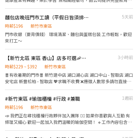
健康產業有興趣，樂於學習 無相關經驗可，由公司提供完整教育訓
⏰【你的時間你做主】 💰 時薪 210-215 元 🕒 排班彈性，可配合學
練 （在運動圈指導會員正確使用器材，營造有效有趣的氛圍）
校課程，週六日需能配合早晚排班。 - 晚班 14:00-23:30 👉 每次
麵包店晚班門市工讀（平假日皆須排班）
5天前
至少排 4 小時，每週至少 20 小時 - 🧡還等什麼？用你的時尚態度，
加入我們，一起嗨翻GAP！ 趕快投遞履歷，來 GAP 一起穿搭出你的
時薪$196
新竹市東區
職場時尚吧！✨
門市收銀（要背價錢） 環境清潔、麵包與蛋糕包裝 工作輕鬆，歡迎
來打工～
【新竹北區 東區 香山】店多可選🦐蝦皮 門市人員🎉理貨上架收銀超簡單🙌🏻歡迎兼職打工
3小時前
時薪$229 ~ $392
新竹市東區
🧧有收暑期的門市🧧 新竹建中店 湖口湖心店 湖口中山 - 智取店 湖口
安宅店 新豐松柏 - 智取店 💖求職不收費 ❌應徵人數眾多請勿直接到
現場應徵，一律採視訊面試 ✅免經驗✅彈性排班✅國定假日上班雙
倍薪 💼工作內容 ▶一般門店(有人店) ①負責包裹收寄、搬運、盤
#新竹東區 #瑜珈櫃檯 #行政 #兼職
1週前
點、理貨等 ②提供顧客接待、收銀結帳等服務 ③維持門市作業區環
境、清潔維護作業 ④配合調店、支援 ▶智取店(無人店) ①負責包裹
時薪$196
新竹市東區
收寄、搬運、盤點、理貨等 ②維持門市作業區環境、清潔維護作業
📣 我們正在尋找櫃檯行政夥伴加入團隊 🧘‍♀️ 如果你喜歡與人互動 有
③智取店為無人商店，有單日跑點需求(單日跑點2-5間門市) ④配合
條理又細心 歡迎一起加入我們溫暖的瑜伽空間！ 🔹工作內容包含：
調店、支援 『以上都提供完善教育訓練及店面實習』 ⏱工作時間 ▶
・課程介紹與學員接待 ・課程簽到與出席確認 ・一般行政作業（表
一般門店(有人店) 早班：10:30-17:30 晚班：16:15-22:45、18:45-
單整理 資料登打 等） ・協助預約與排課安排 ・空間整潔與日常環