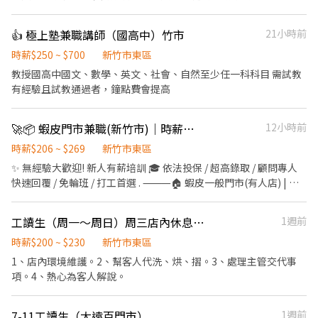
👍 極上塾兼職講師（國高中）竹市
21小時前
時薪$250 ~ $700
新竹市東區
教授國高中國文、數學、英文、社會、自然至少任一科科目 需試教
有經驗且試教通過者，鐘點費會提高
🚀📦 蝦皮門市兼職(新竹市)｜時薪最高$269/無經驗可/高錄取
12小時前
時薪$206 ~ $269
新竹市東區
✨ 無經驗大歡迎! 新人有薪培訓 🎓 依法投保 / 超高錄取 / 顧問專人
快速回覆 / 免輪班 / 打工首選 . ⸻🏠 蝦皮一般門市(有人店) | 免
備交通工具 ✅工作內容: 📦 負責包裹收寄、搬運、盤點、輕鬆理貨
等 🙋 提供顧客接待、親切收銀結帳等服務 🧹 維持門市作業區環境
工讀生（周一～周日）周三店內休息(依照排班）
1週前
與清潔維護作業 🤝 協助執行門市營運維護與彈性調店支援 🕒工作時
間: ▸ 早班 11:00-17:30 ▸ 晚班 18:45-22:45, 16:15-22:45 ▸ 假日班: 配
時薪$200 ~ $230
新竹市東區
合早晚輪班 📌 排班說明: 平日一週給班 3-5 天, 假日配合主管排班 💰
1、店內環境維護。2、幫客人代洗、烘、摺。3、處理主管交代事
薪資 (含津貼加給): ▸ 早、晚班 $206-$221 . ⸻ 🛵 蝦皮智取店 |
項。4、熱心為客人解說。
自主度高・享津貼加給(需自備機車+駕照) ✅工作內容: 📦 包裹收
寄、搬運、盤點、理貨上架等 🧹 維持門市作業區環境與清潔維護作
7-11工讀生（大遠百門市）
1週前
業 🔄 配合店到店內容調整 🛵 鄰近門市調店支援 (早晚班 10 公里內,