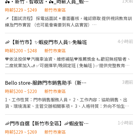
🛵・新竹 - 智取店・🛵_時薪人員_蝦皮店到店
1天前
22:45 (固定班別,晚班一週要有2天配合16:15上班) ▶智取店(無人店)
境維護 ・課程介紹 💡我們希望你： ・具親和力 喜歡與人溝通 ・做
早班：07:00-12:30 晚班：17:30-22:30、18:30-22:30 夜班：23:30-
事細心 對細節有敏感度 ・能配合排班 穩定投入工作 #櫃檯行政 #瑜
時薪$229 ~ $249
新竹市東區
03:30 假日班早班：07:00-12:00 假日班晚班：17:30-23:30 (固定班
伽空間 #誠徵夥伴 #瑜伽工作機會
📌【面試流程】 採電話面試 + 書面審核，確認錄取 提供視訊教育訓
別,早班時段可微調) 💰薪資 ▶一般門店(有人店) 竹北時薪 $231 湖口
練及門市實習 （也可能會需要到有人店實習）
時薪 $206 新埔時薪 $206 竹東時薪 $196 新豐時薪 $206 北區 時薪
~*~*~*~*~*~*~*~*~*~*~*~*~*~*~*~*~*~ 📌【智取店工作內容】
$221 東區 時薪 $221 香山 時薪 $206 ▶智取店(無人店) 竹北時薪
負責包裹收寄、搬運、盤點、理貨等 維持門市作業區環境、清潔維
$239 湖口時薪 $224 新埔時薪 $224 竹東時薪 $204 新豐時薪 $219
🦐【新竹市】✨蝦皮門市人員✨免輪班
4小時前
護作業 一天會跑2-4間鄰近門市，跑點距離約 10 公里內 （也可能會
北埔時薪 $204 芎林時薪 $234 關西時薪 $204 北區 時薪 $229 東區
需要到有人店支援理貨） 必須自備機車🛵
時薪$200 ~ $248
新竹市東區
時薪 $229 香山 時薪 $204 (智取店晚班額外獎金每小時 +20元) (智取
~*~*~*~*~*~*~*~*~*~*~*~*~*~*~*~*~*~ 📌【上班班別＆排班說
🧡依法投保🧡汽機車油資、維修補貼🧡推薦獎金 🫷歡迎無經驗者、
店夜班額外獎金每小時 +40元) 🎉排班方式 一週至少排班四天（需含
明】 ☑︎早班：07:00 - 13:30 時段內區間安排 ______ 彈性07:00 -
二度就業加入🫸 ✅可選擇早/晚固定班 ( 免輪班 ) ✅提供完整教育訓
至少一天六或日） 📌上班地點 竹北市 竹北高鐵 - 智取店：新竹縣竹
08:30間可到班 ☑︎晚班：18:30 - 23:30 ______ 特定區域需要17:30
練及店面實習 ✅可配合調店、支援佳 - 【有人店】 🔸工作內容： 1.
北市高鐵三街43號1樓 竹北科大 - 智取店：新竹縣竹北市科大一路
到班 ☑︎夜班：23:30-03:30 ______ 跑點範圍會擴大至16Km ⭐ 會依
負責包裹收寄、搬運、盤點、理貨等 2.提供顧客接待、收銀結帳等
43號 竹北中山店：新竹縣竹北市中山路57號 竹北嘉豐店：新竹縣竹
Bello store-服飾門市銷售助手（新竹大遠百）
3週前
情況排班，不一定會做滿整個時段 ⭐ 實際工時通常是 2 - 4小時，無
服務 3.維持門市作業區環境、清潔維護作業 🔸上班時間： 早班時段
北市嘉豐五路二段132號 竹北勝利二 - 智取店：新竹縣竹北市勝利
固定時數 ⭐ 時間都有可能會因貨物量多與少做調整 ⭐ 貨物量多少，
▸10:30-17:30 晚班時段▸16:15-22:45、18:45-22:45 ⚠️晚班一週至少
時薪$200 ~ $220
新竹市東區
十五街262號 竹北新溪店：新竹縣竹北市新溪街10號 竹北勝利店：
可能會延長工時做調整 📅 每週排班制 ☑︎ 平日：每週至少配合 3 - 4
2天16:15上班⚠️ 🔸時薪：200-220/H 🔸排休制：一週依主管排班2-
新竹縣竹北市勝利五路150號 (可不支援) 竹北中正店：新竹縣竹北
1、工作性質：門市銷售服務人員。 2、工作內容：協助銷售、出
天 ☑︎ 假日：每週至少配合 1 天
4天，假日要可配合排班
市中正西路552號 (可不支援) 竹北光明 - 智取店：新竹縣竹北市光明
貨、環境清潔、主管交辦相關事項。 3、人格特質：外向不怕生、
~*~*~*~*~*~*~*~*~*~*~*~*~*~*~*~*~*~ 📌【薪資計算】 基本時
▁▁▁▁▁▁▁▁▁▁▁▁▁▁▁▁▁▁▁▁▁▁▁▁▁▁▁▁▁▁
五街319號 湖口鄉 湖口湖心店：新竹縣湖口鄉中山路一段569號 湖
有穿搭想法、抗壓性高、主動積極。 4、請隨履歷提供每週可排班
薪：$196/時 油資津貼：$8/時 區域津貼：$25/時 晚班津貼：$20/時
【智取店】 🔸工作內容： 1.負責包裹收寄、搬運 2.維持門市作業區
口成功店：新竹縣湖口鄉成功路102-1號 湖口安宅店：新竹縣湖口
時段。 5、附上穿搭照片與Instagram帳號之履歷為加分項目，期
(17:30-23:30) 夜班津貼：$40/時 (23:30-03:30)
🦐門市自選【新竹市全區】🦐蝦皮智取店 /快速報到 💰時薪 229-269
1小時前
環境、清潔維護作業 3.須配合"單日"跑點及鄰近有人店門市支援 4.
鄉安宅四街21號 湖口中山 - 智取店：新竹縣湖口鄉中山路二段336
待您的來信。 6、9/1後上班。
~*~*~*~*~*~*~*~*~*~*~*~*~*~*~*~*~*~ ❗每一個地區的名額有
主管交辦各項事務 ⚠️需有駕照、機車，需配合單日跑點支援鄰近門
號 新埔鎮 新埔福德 - 智取店：新竹縣新埔鎮福德街17號 竹東鎮 竹
時薪$229 ~ $269
新竹市東區
限!! 請把握機會❗ 🛵・🛵・🛵・🛵・🛵・🛵・🛵・🛵・🛵 🧡心💛動💚
店⚠️ 🔸上班時間： 早班▸07:00-12:30 / 08:30-13:30 ( 至少需配合5H
東站前 - 智取店：新竹縣竹東鎮北興路一段611號 竹東杞林店：新