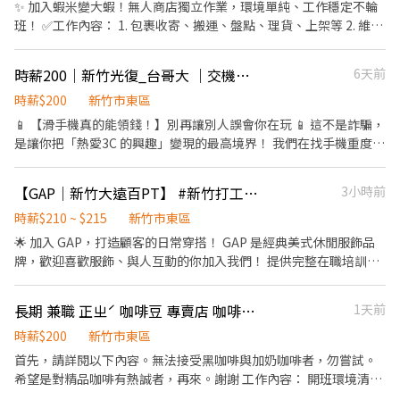
✨ 加入蝦米變大蝦！無人商店獨立作業，環境單純、工作穩定不輪
不💙如💜馬🤎上🖤行🤍動💖 ______ 🛵 有職缺門市如下 🛵 ______
) 晚班▸17:30-22:30 / 18:30-23:30 🔸時薪：208-248/H 🔸排休制：
竹縣竹東鎮杞林路8號 竹東民族店：新竹縣竹東鎮民族路58號 竹東
班！ ✅工作內容： 1. 包裹收寄、搬運、盤點、理貨、上架等 2. 維持
新竹北新 - 智取店 新竹市北區北新街135號1樓 新竹四維 - 智取店 新
一週依主管排班2-4天，假日要可配合排班 - 🦐工作地點 ：(依門市
中豐 - 智取店：新竹縣竹東鎮中豐路二段192號 新豐鄉 新豐松柏 -
門市作業區環境、清潔維護作業 3. 智取店為無人商店，有單日跑點
竹市北區四維路36號1樓 新竹湳中 - 智取店 新竹市北區湳中街107號
當下缺額為主) 【有人店】 新竹光復二店 新竹市東區光復路二段142
智取店：新竹縣新豐鄉松柏街128號 北埔鄉 北埔北埔 - 智取店：新
1-5間門市 4. 須配合蝦皮店到店工作內容調整 5. 須配合鄰近有人店
1樓 新竹光復三 - 智取店 新竹市東區光復路一段45號1樓 新竹慈雲 -
號1樓 新竹關新店 新竹市東區關新東路360號1樓 新竹金山店 新竹市
竹縣北埔鄉北埔街96號 芎林鄉 芎林文山 - 智取店：新竹縣芎林鄉文
時薪200｜新竹光復_台哥大 ｜交機工讀生
6天前
門市支援 🌙🌙夜班說明🌙🌙 工作型態：為每日跑點約3–10家門市，
智取店 新竹市東區慈雲路125號1、2樓 新竹明湖 - 智取店 新竹市東
東區金山北一街116號1樓 新竹建中店 新竹市東區建中路85號1樓 -
山路437號 關西鎮 關西正義 - 智取店：新竹縣關西鎮正義路186號
跑點距離約16km內 需可配合(早班/晚班)擇一於門市安排受訓 🔔需
時薪$200
新竹市東區
區明湖路698號1樓 新竹竹蓮 - 智取店 新竹市東區南大路382號1樓
香山牛埔店 新竹市香山區牛埔路88號1樓 【智取店】 新竹四維 - 智
北區 新竹四維 - 智取店：新竹市北區四維路36號(可不支援) 新竹北
有機車&駕照🔔 ⸻ ✅工作時間： 🔹早班：07:00-12:00、07:30-
新竹鐵道 - 智取店 新竹市東區鐵道路一段28巷81號1樓
📱 【滑手機真的能領錢！】別再讓別人誤會你在玩 📱 這不是詐騙，
取店 新竹市北區四維路36號1樓 新竹湳中 - 智取店 新竹市北區湳中
新 - 智取店：新竹市北區北新街135號 新竹金竹店：新竹市北區金
12:30、08:00-13:00、08:30-13:30 🔹晚班：17:30-22:30、17:30-
是讓你把「熱愛3C 的興趣」變現的最高境界！ 我們在找手機重度使
街107號1樓 新竹北新 - 智取店 新竹市北區北新街135號1樓 - 新竹慈
竹路104號 新竹武陵 - 智取店：新竹市北區武陵路177之2號 新竹竹
23:30、18:30-22:30、18:30-23:30 (上班時數為2~6小時依實際情況
用者，來當客人的「數位救星」。 - 📋 你的「特務任務」 新機開箱
雲 - 智取店 新竹市東區慈雲路125號1、2樓 新竹竹蓮 - 智取店 新竹
文店：新竹市北區竹文街5號 新竹光華店：新竹市北區光華南街37
而定) 🔹夜班 ：23:30–03:30 (上班時數為2~4小時依實際情況而定)
師： 第一手觸摸新機的質感（還有撕膜的快感）。 數位搬家工： 幫
市東區南大路382號1樓 新竹鐵道 - 智取店 新竹市東區鐵道路一段28
號 新竹湳中 - 智取店：新竹市北區湳中街107號 東區 新竹寶山 - 智
【GAP｜新竹大遠百PT】 #新竹打工首選❗️
3小時前
🔹假日早班：07:00-12:00 🔹假日晚班：17:30-23:30 (上班時數為
客人把舊照片、資料安全從舊手機移到新手機（成就感爆棚！）。
巷81號1樓 新竹光復三 - 智取店 新竹市東區光復路一段45號1樓 - 新
取店：新竹市東區寶山路35號1樓 新竹慈雲 - 智取店：新竹市東區
2~6小時，一個月至少6天，依實際情況而定) ⸻ ✅工作待遇：
功能導覽員： 帥氣地展示新手機隱藏小技巧。 - ⏰ 賺錢時段（學業
時薪$210 ~ $215
新竹市東區
竹中山 - 智取店 新竹市香山區中山路640巷708號1樓 ⚠️⚠️一律採線
慈雲路125號 新竹竹蓮 - 智取店：新竹市東區南大路382號 新竹鐵道
日班時薪=$229 晚班另有獎金+20=時薪$249 夜班另有獎金+40=時
荷包兼顧） 17:30 - 20:30（3小時） 17:00 - 21:00（4小時） 給班要
上預約，請勿直接到現場應徵⚠️⚠️ - ⭐⭐⭐ 應 徵 方 式 ⭐⭐⭐ ➊請加入
- 智取店：新竹市東區鐵道路一段28巷81號 新竹東南店：新竹市東
🌟 加入 GAP，打造顧客的日常穿搭！ GAP 是經典美式休閒服飾品
薪$269 ━━━━━━━━━━━━━ 📍 【熱門開缺地點】新竹市
求： 每週排 4-5 天。 尊榮時薪： 200 元。 - 🎯 誰是我們要找的「本
官方聯繫 👉 https://lin.ee/M1T2713 ➋留言：姓名/電話/地區/職
區東南街80號 新竹關新店：新竹市東區關新東路360號 新竹光復三
牌，歡迎喜歡服飾、與人互動的你加入我們！ 提供完整在職培訓，
東區、北區、香山區 ━━━━━━━━━━━━ 📩 【火速卡位應徵
命」？ 日間大學在校生： 白天上課，晚上想變「薪水小公舉/小王
缺截圖
- 智取店：新竹市東區光復路一段45號 新竹光復二店：新竹市東區
無經驗也歡迎加入~ 👕【工作內容】 • 接待顧客，提供親切的購物
流程】 ➊ 點擊填寫廠商制式履歷（1分鐘完成，快速安排送審）：
子」。 3C 偏執狂： 對手機新功能比對午餐吃什麼還熟。 不失蹤大
光復路二段142號 新竹東光 - 智取店：新竹市東區東光路147號 新竹
服務 • 協助穿搭建議與商品介紹 • 商品整理、陳列及維持門市環
👉https://reurl.cc/Wbek79 🔒 【隱私防線】個資僅供廠商審核，敏
長期 兼職 正ㄓˊ 咖啡豆 專賣店 咖啡廳 新竹 有店貓
1天前
師： 追求穩定工讀，不會突然人間蒸發。 守時模範生： 知道 17:00
南大店：新竹市東區南大路576.576-1號 新竹食品 - 智取店：新竹市
境 🙋【我們在找這樣的你】 • 喜歡與人互動，具良好溝通能力 •
感欄位（身分證/詳細地址）錄取前皆可先不填！ ➋加入留言： 👉
就是 17:00，不是 17:05。 - ⚠️ 面試官的真心告白 手速要快： 職缺
東區食品路394號 新竹建中店：新竹市東區建中路85號 新竹大同
對服飾、穿搭或零售服務有興趣 • 願意學習，具服務熱忱 🕘【排班
時薪$200
新竹市東區
https://lin.ee/OBnhVN5 私訊留下 ⌜姓名+電話 +應徵蝦皮門市人
消失的速度比 5G 還快，多家同步招募中！ 專一不二： 此份工作不
店：新竹市東區大同路69號 新竹金山店：新竹市東區金山北一街
需求】 • 上班時段：07:00–23:00（可彈性排班） • 每次至少 4 小
首先，請詳閱以下內容。無法接受黑咖啡與加奶咖啡者，勿嘗試。
員」💥
可兼職，且需提供體檢報告。 拒絕鴿子： 我們的專業很堅強，但心
116號 香山區 香山中華 - 智取店：新竹市香山區中華路四段699號
時，每週至少 20 小時 • 每週可配合假日排班至少 1 天 • 進貨日需
希望是對精品咖啡有熱誠者，再來。謝謝 工作內容： 開班環境清
靈跟手機螢幕一樣脆弱，放鴿子我們會哭喔🥺。 📍 前五天門市訓練
新竹中山 - 智取店：新竹市香山區中山路640巷708號 香山牛埔店：
配合至 23:00 後約 30–60 分鐘（會給付夜班津貼） 📍【工作地點】
潔。手工咖啡瑕疵豆篩選。咖啡吧檯。咖啡豆銷售。 我們不是網美