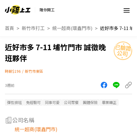
隨你開工
首頁
新竹市打工
統一超商(環鑫門市)
近好市多 7-11 埔竹門市 誠徵晚
班夥伴
時薪$196
/
新竹市東區
3週前
彈性排班
免經驗可
同事可愛
公司聚餐
團體保險
畢業轉正
公司名稱
統一超商(環鑫門市)