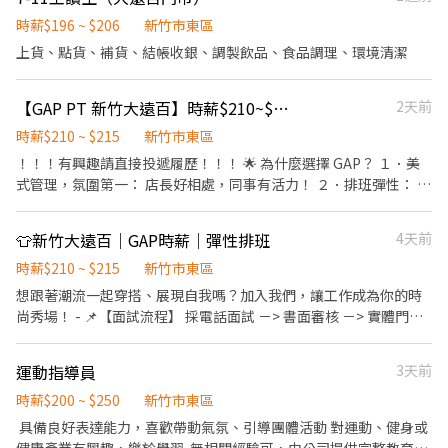
夜班 16 公里內) 🕒工作時間: ▸ 早班: 07:00~08:30-13:30 (配合 2-5
時薪$196 ~ $206
新竹市東區
小時依照貨量彈性排班) ▸ 晚班: 17:30/18:30-23:30 (配合 2-5 小時依
上貨、點貨、補貨、結帳收銀、調製飲品、食品調理、環境清潔
照貨量彈性排班) ▸ 夜班: 23:30-03:30 (配合 2-4 小時依照貨量彈性排
班) ▸ 假日班: 早班 07:00-12:00 / 晚班 17:30-23:30 (配合 2-5 小時依
照貨量彈性排班) 📌 排班說明: 平日一週給班 3-5 天, 假日配合主管排
【GAP PT 新竹大遠百】時薪$210~$215・無經驗可・排班超彈性！
2天前
班 💰薪資 (含津貼加給): ▸ 早班 $204-$229 ▸ 晚、夜班 $224-$269
時薪$210 ~ $215
新竹市東區
⸻ ✅工作地點: 東區 / 北區 / 香山區 💪 其他區域也歡迎直接私訊
！！！有興趣請直接投遞履歷！！！ 🌟 為什麼選擇 GAP？ １．美
詢問! 🔥 搶手熱缺異動極快, 優質好缺錯過就沒有了! . ⸻【應徵
式管理，氛圍第一： 店長好相處，同事有活力！ ２．排班彈性： 每
方式】⸻ ⚡ 搶手缺額隨時額滿, 手刀點下方 "立即應徵", 顧問線
學期課表不同？下班想要兼職賺外快？通通可以跟店長喬！ ３．零
上馬上回覆安排面試! 或搜尋官方帳號: @922vyxod (一定要加 @ 喔)
經驗OK，有經驗更好： 歡迎大學/研究生/新鮮人，這會是你最棒的
加入後請按照格式留言, 專員第一時間處理! 🚫 求職完全免收費 🤝 安
👕新竹大遠百｜GAP時薪｜彈性排班
4天前
職場起點！ ４．營運穩定，安心打工 🕶 工作內容 １．提供顧客良
心上工有保障
好的服務 ２．提供個人穿搭建議 ３．輔助陳列工作，維持良好的購
時薪$210 ~ $215
新竹市東區
物環境 🕒 我們希望你（排班需求） 每次排班至少 4 小時，每週至少
想跟著潮流一起穿搭、展現自我嗎？加入我們，讓工作成為你的時
排 20 小時。 ．平日： 每週能給班 3 天(含)以上 ．假日： 每月 8 天
尚秀場！ - 📌【面試流程】 採電話面試 －> 書面審核 －> 實體門市
中，需至少配合 4 天 (不能只排假日喔！) ⏰ 排班時段 ．一般狀況：
面試 - 👕【工作內容】 用熱情服務，讓每位客人都成為回頭率爆表
最早08:00上班；最晚23:30下班 ．特殊狀況(換季盤點等)：最早
的老朋友 維持舒適購物空間，讓店內氣氛滿分 負責新品上架與補
運動指導員
3天前
07:00上班；最晚半夜01:00下班
貨，搶先體驗最新流行單品 邀請顧客加入GAP會員與顧客分享優惠
活動 - 🌈【你是不是我們在找的人？】 對服飾有滿滿熱情，享受在
時薪$200 ~ $250
新竹市東區
快節奏中展現自我 擅長溝通，跟顧客和同事都能愉快互動 願意傾
具備良好表達能力，喜歡帶動氣氛、引導團體活動 對運動、健身或
聽、分享，讓客人都感受到貼心服務 樂於學習與成長且抗壓性佳 -