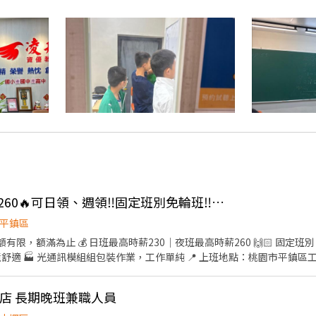
👍 🔥平鎮高時薪220/260🔥可日領、週領‼️固定班別免輪班‼️週休二日💯錄取率高✨
平鎮區
名額有限，額滿為止 💰 日班最高時薪230｜夜班最高時薪260 🙌🏻 固
組組包裝作業，工作單純 📍 上班地點：桃園市平鎮區工業十路 👉 休假制度： ✔️ 週
 日班（標準班） 08:00～17:15 🌙 夜班（標準班） 20:00
埔店 長期晚班兼職人員