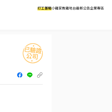
打工兼職
小雞家教
雞地台
最新公告
企業專區