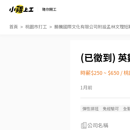
隨你開工
首頁
桃園市打工
勝騰國際文化有限公司附設孟林文理短
英
時薪$250 ~ $650
/
桃
1月前
彈性排班
免經驗可
全
公司名稱