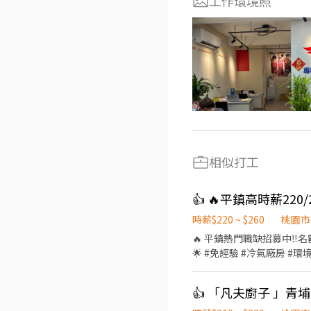
工作環境照
相似打工
時薪$220 ~ $260
桃園市
🔥 平鎮熱門職缺招募中‼️
🌟 #免經驗 #冷氣廠房 #環境舒適 🏭 光通訊模
休二日（日、夜班可選） ✔️ 二休二（日、夜班可選） 👉 上班時間： 🌞
～05:15 👉 薪資結構： ☀️ 標準日班：時薪220 🌙 標準夜班：時薪250 ☀ 二休二日班：時薪230 🌙 二休二夜班：時薪260 📌 加班
👍 「凡夫廚子 」青
費依勞基法另計 👉 用餐方式： 🍱 日班午餐80元／餐（薪資內扣） 👉 工作內容： ✔️ 光通訊模組組裝、包裝 ✔️ 全程穿無塵衣、