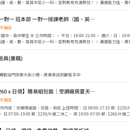
車或汽車）。 ✨ 至少能穩定配合一個學期，長期合作夥伴更有晉升空間！ 
🌟南桃園 興儒·立勝一對一 班本部 一對一授課老師（國、英、數、理皆可）
平鎮區
、高中學生 🎯 工作時間： ▫ 平日：16:00-21:00 ▫ 週六、日：10:00
車或汽車）。 ✨ 至少能穩定配合一個學期，長期合作夥伴更有晉升空間！ 
送員(兼職)
轉動油門探索大街小巷，將美食送到顧客手中
【平鎮高時薪$220-$260 x 日領】簡易組包裝｜空調廠房夏天涼涼
平鎮區
：光模塊組裝、包裝、測試 上班時間： 日 08:00-17:15 薪 : $220/H 
 07:00-19:00 薪 : $230/H 做二休二、 夜 19:00-07:00 薪 : $260/H 做二休二。 超U質 
、空調廠房夏天涼涼 要好缺找莎莎😉📲 : 0968607921