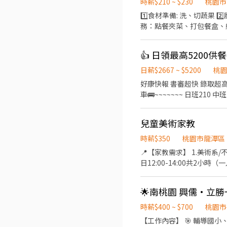
配戴口罩 ✔️ 久站作業 #平鎮工作 #高時薪 #固定班 #免輪班 #週休二日 #二休二 #光通訊 #免經驗 #冷氣廠房 #快速上工 #桃園工作
時薪$210 ~ $230
桃園市
▃▃▃ 截圖私訊 快速報名 ▃▃
1️⃣食材準備: 洗、切蔬果
務：點餐夾菜、打包餐盒、結帳 ☑️福利：免費供餐、不定期點心飲料 ☑️基本勞健保 ☑️因淡旺季人力需求不同
兩個班次，旺季最多一週五個班
本為1630-2030之間安排三小時，若有業務需求才
👍 日領最高5200
需搬重物 3.工作為快節奏
日薪$2667 ~ $5200
桃
好康快報 書審超快 錄取超高 日領全薪 免費供餐 夜班加班還有額外早餐費補助 湖口&南崁&大園都有廠區 ~~~~~~🚌提供免費交通
車🚌~~~~~~~ 日班210 中班240 夜班260 加班多 可彈性 ❣️ 先搶先贏 ❣️ 趕快報名❣️截圖加瀨 【冷氣房上班】【週休六日、見紅休】
🌞日班 08:00~17:30(可彈性加班2h) 中班 14:30~12:00 🌛夜班 20:00~05:30(可彈性加班2h) 薪
裝、包裝、測試、操作機台 ☝️用餐方式:免費 ☝️休假說明
兒童美術家教
薪 #高額週領一萬 #轉他人帳戶 #現金 ⚡️⚡️⚡️名額有限 截圖✚ ʟɪɴᴇ 報名 ⚡️⚡️⚡️ 安心求職請找💼徐小姐 點擊快速✚好友：
https://lin.ee/JefzYJo
時薪$350
桃園市龍潭區
📍【家教需求】 1.美術系/不限年紀 2.有相關的教學經驗 
日12:00-14:00共
土、拼貼、紙板）等各式複合媒材，平面、半
私訊我～並附上簡歷及個人
時薪$400 ~ $700
桃園市
【工作內容】 🎯 輔導國小、國中