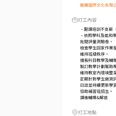
勝騰國際文化有限
打工內容
·跟課培訓不支薪
·依照學科及能和
批閱評量測驗卷。
檢查學生回家作業
維持班級秩序。
擅長科目教學及輔
製訂教學計劃幫助
維持教室內環境整
定期針對學生做測
日誌並持續更新學習
協助補習班招生。
課後輔導&解惑
打工地點