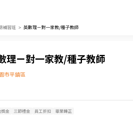
期補習班
英數理ㄧ對一家教/種子教師
數理ㄧ對一家教/種子教師
園市平鎮區
勤獎金
三節禮金
員工折扣
畢業轉正