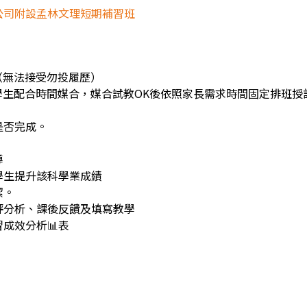
公司附設孟林文理短期補習班
（無法接受勿投履歷）
學生配合時間媒合，媒合試教OK後依照家長需求時間固定排班授
是否完成。
導
學生提升該科學業成績
潔。
評分析、課後反饋及填寫教學
成效分析📊表