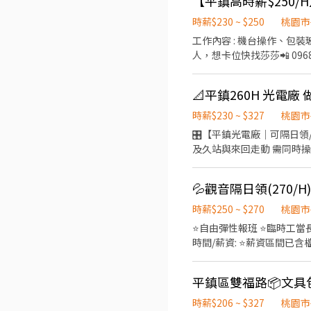
時薪$230 ~ $250
桃園市
工作內容 : 機台操作、包裝玻璃基板
人，想卡位快找莎莎📲 0968-
📐平鎮260H 光電廠
時薪$230 ~ $327
桃園市
🎛️【平鎮光電廠｜可隔日領/周領】 🎯 無經驗可 📍地點：桃園市平鎮區
及久站與來回走動 需同時操作8~12台以上之機台測試 🌞日班 07:00-19:0
【應徵方式】 截圖職缺＋電話聯繫
💦觀音隔日領(270/
時薪$250 ~ $270
桃園市
⭐自由彈性報班 ⭐臨時工當長
時間/薪資: ⭐薪資區間已含檔期津貼
短】 08:00-12:00 時薪$220-
帳號：@jg666 https://lin.
時薪$206 ~ $327
桃園市