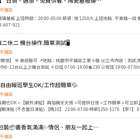
【平鎮高時薪$250/H】 日領、週領、免費供餐、陶瓷基板操機清洗簡易好上手
平鎮區
 上班時間：20:00-05:00 薪資 : 夜 $250/h 上班地點 : 平東路一段 餐點 :
607-921
 做二休二 機台操作.簡單測試🖥️
平鎮區
工業十路 ✉️工作內容：測試/機台操作 須會電腦基本操作
0💲230 🌝夜班 19:00-07:00💲260 🧼休假：做二休二 📲
👇 ☎️ 0906163268 曾小姐
H)自由報班學生OK/工作超簡單💦
平鎮區
期也OK ⭐【額外津貼】再加碼天天領 ⭐可提供日領 ⭐工作簡單 ⭐可立即上
 (不含當日津貼) 【晚10】 22:00-07:00 時薪$250-$270 【早7】 07:
$230 【晚4】 16:00-01:00 時薪$245-$260 ------------------------
ee/ro654pE
平鎮區雙福路📦文具包裝📦書香氣滿滿✨情侶、朋友一起上工也OK✨
平鎮區