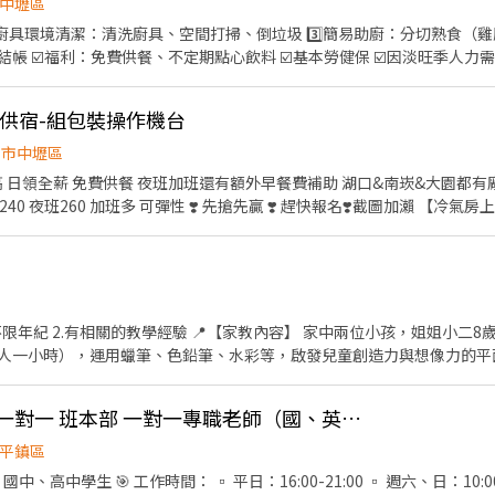
中壢區
▃ 📲 瀨 ID：00tingting 💬 私訊婷婷小姐，立即安排上工🥳
 2️⃣廚具環境清潔：清洗廚具、空間打掃、倒垃圾 3️⃣簡易助廚：分切熟食（雞
，淡季每週最少一至
次。淡季（12-2月） ☑️每班次排班3個小時，每週可排班3～5天之間 ☑
會增加排班時長。 注意事項⚠️ 1.夏季時餐飲內場空間會些許悶熱 2.此職缺偶爾
供餐供宿-組包裝操作機台
且需團隊配合
園市中壢區
資:60000~95000 工作內容： 組
:週休六日 #提供住宿 #免費供餐 #蘆竹 #南崁 #大園 #免費交通車 #日領全
【家教內容】 家中兩位小孩，姐姐小二8歲、弟弟小一7歲，每週六、
2小時（一人一小時），運用蠟筆、色鉛筆、水彩等，啟發兒童創造力與想像力的
立體及立體的創意勞作美術課程。 🌟課程材料費另計、遠距勿試 📍【聯絡方式】請
作品影片（學歷/教學經歷等）
🌟南桃園 興儒·立勝一對一 班本部 一對一專職老師（國、英、數、理皆可）
平鎮區
、高中學生 🎯 工作時間： ▫ 平日：16:00-21:00 ▫ 週六、日：10:00