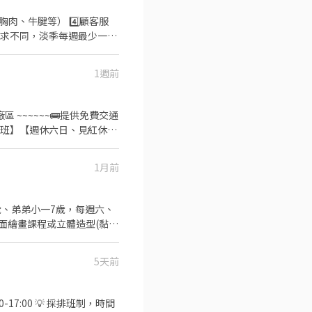
胸肉、牛腱等） 4️⃣顧客服
️班表月排制 ☑️排班時間基
1週前
1月前
平面繪畫課程或立體造型(黏
5天前
-17:00 💡 採排班制，時間