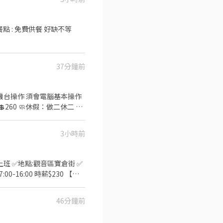
 免費供餐 好缺不等
37分鐘前
3小時前
班 ✅地點:觀音區寶倉街 ✅
00-16:00 時薪$230 【早8
----------- ⭐快速報名⭐ 小咪官方
46分鐘前