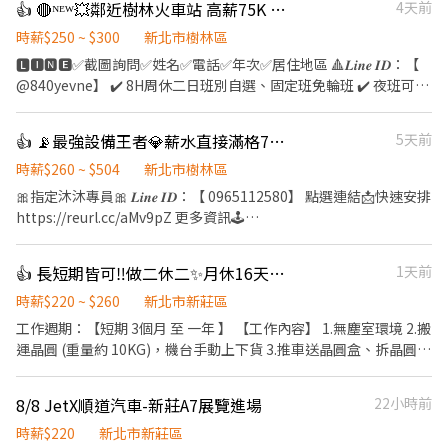
👍 🔴ᴺᴱᵂ💥鄰近樹林火車站 高薪75K 週領最高10000【夜班隔天下夜 免輪班】
4天前
時薪$250 ~ $300
新北市樹林區
🅻🅸🅽🅴✅截圖詢問✅姓名✅電話✅年次✅居住地區 🔺𝑳𝒊𝒏𝒆 𝑰𝑫：【
@840yevne】 ✔️ 8H周休二日班別自選、固定班免輪班 ✔️ 夜班可隔
日立即下夜 ✔️ 錄取率高,福利好,薪資優渥 ✔️ 簡單作業員, 技術員 無
經驗可,無學歷限制 ✔️ 提供團膳 (團膳/便利商店) ✔️ 工作環境優質,交
👍 📡最強設備王者💎薪水直接滿格7萬5入袋🔥隔天下夜【週領破萬】🕊️公司團膳#高錄取
5天前
通方便 ✔️ 上下午皆有休息時間 ✔️ 恆溫22-25度涼爽冷氣房作業 ✔️
附設員工餐廳,便利商店,室內停車場 ✔️ 勞健保團保勞退6%、三節禮
時薪$260 ~ $504
新北市樹林區
金或禮品 ✔️ 完善的教育訓練.資深人員協助指導 ⚡️樹林區博愛街(近
🎀指定沐沐專員🎀 𝑳𝒊𝒏𝒆 𝑰𝑫：【 0965112580】 點選連結📩快速安排
樹林火車站/樹林高中) ⚡️電腦軟板相關製程-機台操作.測試組裝.產品
https://reurl.cc/aMv9pZ 更多資訊🕹️
檢驗 ⚡️休禮拜天/一到六排休(例假日不上班)(薪資含津貼/加班) ⚡️周
https://linkgoods.com/quickly1109
領日班最高9800/夜班10500 ▶️【日班】：07:50-17:10 【薪水】：
─────────────────── 🔺 8H周休二日班別自
👍 長短期皆可‼️做二休二✨月休16天🔥晶圓搬運員 💥可短期2-3個月
1天前
時薪$230➜ 未加班含津貼【$40,480】➜加班最高【$65,600】
選、固定班免輪班 🔺 夜班可隔日立即下夜 🔺 錄取率高,福利好,薪資
▶️【夜班】：19:50-05:10(夜班隔天直接下夜) 【薪水】：時薪
優渥 🔺 提供團膳,工作環境優質,交通方便 🔺 恆溫22-25度涼爽冷氣
時薪$220 ~ $260
新北市新莊區
$250➜ 未加班含津貼【$44,000】➜加班最高【$75,900】
房作業 🔺 附設員工餐廳,便利商店,室內停車場 🔺 體檢補助 - 📍地
工作週期：【短期 3個月 至 一年 】 【工作內容】 1.無塵室環境 2.搬
▬▬▬▬▬▬▬【✅快速報名✅】▬▬▬▬▬▬▬ 🅻🅸🅽🅴✅截圖
點：樹林區博愛街(近樹林火車站/樹林高中) 🔗電腦軟板相關製程-機
運晶圓 (重量約 10KG)，機台手動上下貨 3.推車送晶圓盒、拆晶圓外
詢問✅姓名✅電話✅年次✅居住地區 🔺𝑳𝒊𝒏𝒆 𝑰𝑫：【 @840yevne】
台操作.測試組裝.產品檢驗 🔺週日為休息日🔺1-6在排休一天例假日
包裝 【工作時間】 做二休二 固定日班 / 夜班 日班 07:30 ~ 19:30 夜
- ▶️【日班】：07:50-17:10 【薪水】：時薪$230➜ 未加班含津貼
班 19:30 -~07:30 【工作薪資】 日班薪資 34800 夜班薪資 41300 久
8/8 JetX順道汽車-新莊A7展覽進場
22小時前
【$40,480】➜加班最高【$65,600 】 ▶️【夜班】：19:50-05:10(夜
任獎金(任期一年) : >> 整年度平均薪資 * 兩個月 另加 兩萬 / 五萬八
班隔天直接下夜) 【薪水】：時薪$250➜ 未加班含津貼【$44,000】
留任獎金 日/夜 (20000 / 58000) 年終獎金 日/夜 (69600 / 82600)
時薪$220
新北市新莊區