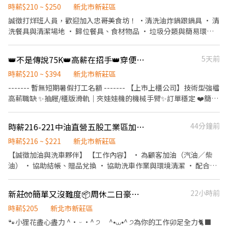
時薪$210 ~ $250
新北市新莊區
誠徵打烊班人員，歡迎加入忠哥美食坊！ ·清洗油炸鍋跟鍋具 • 清
洗餐具與清潔場地 • 歸位餐具、食材物品 • 垃圾分類與簡易環境
整理 ·丟垃圾.廚餘 初次打工沒關係，歡迎帶著熱忱嘗試。
👑不是傳說75K👑高薪在招手👑穿便服上班【週領高達7200】✨週休二日#高錄取
5天前
時薪$210 ~ $394
新北市新莊區
------- 暫無短期暑假打工名額 ------- 【上市上櫃公司】技術型強檔
高薪職缺 ✨抽屜/櫃版滑軌｜夾娃娃機的機械手臂✨訂單穩定 ❤️簡單
滑軌處理組裝｜就像組玩具❤️
─────────────────── ⭐️週領高達$7200 ⭐️便服
時薪216-221中油直營五股工業區加油站徵加油洗車夥伴
44分鐘前
上工免無塵衣 ⭐️提供免費機車位汽車位 ⭐️提供美味員工餐廳 ⭐️提供
吸菸區 ⭐️廠內有便利商店 - 【工作地點】新北市樹林區三多路➜近三
時薪$216 ~ $221
新北市新莊區
多國中 【工作內容】滾珠螺桿／線性滑軌 機台操作、組裝、檢驗➜
【誠徵加油與洗車夥伴】 【工作內容】 • 為顧客加油（汽油／柴
久站 【休息時間】中午休息1h 上下午各10分 【休假方式】週休二
油） • 協助結帳、贈品兌換 • 協助洗車作業與環境清潔 • 配合主
日 【上班時間/薪資】-含津貼加班- ➡️日班08:00~17:00 時薪$210
管交辦事項 【享有】 • 依勞基法保障待遇 • 豐富獎金制度（多角
約$36960~67000 ➡️夜班20:00~05:00 時薪$235 約$41360~75600 -
化銷售獎金） • 員工福利：聚餐、禮盒，彈性排班，團隊氣氛融洽
新莊🧤簡單又沒難度📦周休二日豪黑琵✨✨
22小時前
✨✨鄰近地標✨✨ ✈️三多國中1分 ✈️興仁花園夜市2分鐘 ✈️樹林國民
溫馨！ • 工作內容單純無壓力排班彈性 【上班時段彈性選擇】（長
運動中心4分鐘 ✈️樹林家樂福6分鐘 ✈️秀泰影城8分鐘 ✈️樹林火車站8
期為主） • 早班：06:45～12:15 • 午班：12:00～17:15 • 晚班：
時薪$205
新北市新莊區
分鐘 - ─────────────────── 📲應徵方式： ✦
17:00～22:00 • 洗車班：09:00～17:00 有需求也能一次排兩個班
🐾小狸花盡心盡力 ^• ᵕ •^ ੭ ^⦁⩊⦁^ ੭為你的工作卯足全力🐈‍⬛
高薪職缺找【林林🎀Luna】✦ 📩ID：@953jhhqr (要加@) ➡️點擊