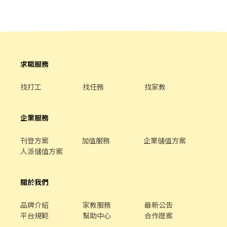
滑軌處理組裝｜就像組玩具❤️ ⭐️週領高達$7200 ⭐️便服上工免無塵衣
訓練皆有算時薪 ✈ 享勞健團保保障 應徵時請務必說明要應徵哪間門
⭐️提供免費機車位汽車位 ⭐️提供美味員工餐廳 ⭐️提供吸菸區 ⭐️廠內有
市喔~ 另因應徵人數 每家名額不一 工作地點 : ➡️有人店 新莊中平店
便利商店 ------------【詳細資訊】------------ 【工作地點】新北市
新北市新莊區中平路184巷32號1樓 新莊民安店 新北市新莊區民安
樹林區三多路➜近三多國中 【工作內容】滾珠螺桿／線性滑軌 機台
西路201號1樓 新莊龍安店 新北市新莊區龍安路287號1樓 新莊雙鳳
操作、組裝、檢驗 【休息時間】中午休息1h 上下午各10分 【休假
店 新北市新莊區雙鳳路34號1樓 新莊建福店 新北市新莊區建福路59
方式】週休二日 【上班時間/薪資】-含津貼加班- ➡️日班
巷13號1樓 新莊民安二店 新北市新莊區民安西路50號1樓 新莊新泰
求職服務
08:00~17:00 時薪$210 薪約$36080~67000 ➡️夜班20:00~05:00 時
店 新北市新莊區新泰路8號1樓 新莊五工店 新北市新莊區五工路92
薪$235 薪約$41360~75600 ➖➖➖☀️錯過會想哭，先報名止痛☀️
號1樓 🏪智取店(工作時段不同) (請選擇其中一區為工作區域)（需有
找打工
找任務
找家教
➖➖➖ ⭕️享有勞、健保、團保勞退6％⭕️ ☎️快速來電預約：0965-
交通工具） 🎯🎯🎯【工-作-地-點】🎯🎯🎯 Ａ新莊中港二 - 智取店
083880 ➤ 樂樂專員 官方:@588wdhkl ➤記得要加@ ☑️手機號碼搜
多店區域 新莊中港二 - 智取店 新北市新莊區中港一街126號1樓 新
尋可直接加好友 ━━━━━━━━━━━━━━━━━━━━ ⭕️免
莊中原 - 智取店 新北市新莊區中原路225號1樓 新莊中信 - 智取店 新
企業服務
費諮詢、仲介費、服務費 ⭕️享有勞健保、團保勞退6％ ✔️實體門市
北市新莊區中信街53號1樓 新莊中安 - 智取店 新北市新莊區中安街5
經營、正規公司 ✔️高錄取、非詐騙、拒絕騙個資
巷21號1樓 新莊中隆 - 智取店 新北市新莊區中港路390號1樓 新莊中
刊登方案
加值服務
企業儲值方案
誠 - 智取店 新北市新莊區中誠街78號1樓 新莊中和 - 智取店 新北市
人派儲值方案
新莊區中和街63號1樓 新莊昌明 - 智取店 新北市新莊區昌隆街20號1
樓 新莊昌隆 - 智取店 新北市新莊區昌隆街20號1樓 新莊昌盛 - 智取
店 新北市新莊區昌盛街70號1樓 新莊富港 - 智取店 新北市新莊區中
關於我們
港路697號1樓 新莊昌華 - 智取店 新北市新莊區昌平街71巷24號1樓
新莊福義 - 智取店 新北市新莊區福壽街142巷12號1樓 --------------
品牌介紹
家教服務
最新公告
--------------------------------------------------------- Ｂ新莊榮華
平台規範
幫助中心
合作提案
- 智取店 多店區域 新莊福德 - 智取店 新北市新莊區福德一街70號1