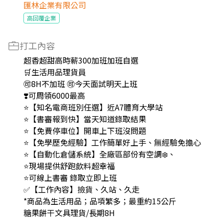
匯林企業有限公司
高回覆企業
打工內容
超香超甜高時薪300加班加班自選
🛒生活用品理貨員
🉑️8H不加班 🉑️今天面試明天上班
❣️可周領6000最高
⭐【知名電商班別任選】近A7體育大學站
⭐【書審報到快】當天知道錄取結果
⭐【免費停車位】開車上下班沒問題
⭐【免學歷免經驗】工作簡單好上手、無經驗免擔心
⭐【自動化倉儲系統】全廠區部份有空調❄️、
⭐現場提供舒跑飲料超幸福
⭐可線上書審 錄取立即上班
✅【工作內容】撿貨、久站、久走
*商品為生活用品；品項繁多；最重約15公斤
糖果餅干文具理貨/長期8H