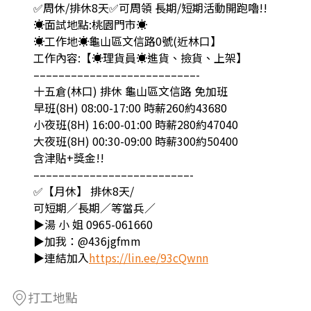
✅周休/排休8天✅可周領 長期/短期活動開跑嚕!!
☀️面試地點:桃園門市☀️
☀️工作地☀️龜山區文信路0號(近林口】
工作內容:【☀️理貨員☀️進貨、撿貨、上架】
––––––––––––––––––––––––––-
十五倉(林口) 排休 龜山區文信路 免加班
早班(8H) 08:00-17:00 時薪260約43680
小夜班(8H) 16:00-01:00 時薪280約47040
大夜班(8H) 00:30-09:00 時薪300約50400
含津貼+獎金!!
–––––––––––––––––––––––––-
✅【月休】 排休8天/
可短期／長期／等當兵／
▶湯 小 姐 0965-061660
▶加我：@436jgfmm
▶連結加入
https://lin.ee/93cQwnn
打工地點