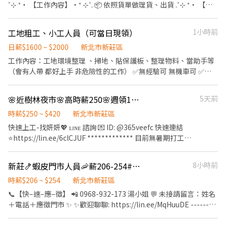
有興趣或任何問題，歡迎私訊聊聊。
˚⊹ ⁺‧ 【工作內容】‧⁺ ⊹˚. 📦 依照貨單做理貨、出貨 .˚⊹ ⁺‧ 【上
快速✚好友： https://lin.ee/o0sJSJk ☎️預約專線：0965-236580
班時間】‧⁺ ⊹˚. 🗓️ 周一至周五 08:00 ～ 17:00 ⭕依訂單可能須加班
一到三小時 .˚⊹ ⁺‧ 【 休假制度】‧⁺ ⊹˚. 🌈 週休二日 🎌 見紅就休
工地粗工、小工人員（可當日現領）
1小時前
.˚⊹ ⁺‧ 【薪資福利】‧⁺ ⊹˚. 💸 $205 /h ☝️ 點選【立即應徵】我會速
度回覆你！ ✌️ 或加入 🅻🅸🅽🅴：https://lin.ee/8rsUSDv 🤟 留言
日薪$1600 ~ $2000
新北市新莊區
「姓名＋電話＋截圖職缺」就能聯繫上～ 若想參考其他職缺，可以
工作內容：工地環境整理 、掃地、貼保護板、整理物料、當助手等
到我的Threads，看更多更多的職缺喔♬ My Threads：
（會有人帶 都好上手 非危險性的工作） ✅無經驗可 無機車可 ✅基
tsaipei_ruby https://reurl.cc/7b2vad 別害羞❌別害怕❌找工作聯
本上只要是正常人且態度良好都能錄取～ ✅當日現領、週領 ✅長短
繫我⭕
期都歡迎 ✅供宿舍
🌸近樹林夜市🌸高時薪250🌸週領1萬🌸第二天下夜
5天前
時薪$250 ~ $420
新北市新莊區
快速上工-找妍妍💖 ʟɪɴᴇ 諮詢 💌 ID: @365veefc 快速連結
⭐https://lin.ee/6clCJUF ************* 目前無暑期打工
************* ⭕樹林漲薪250/H ~可週領1萬⭕ ✨樹林上市櫃公司
~錄取率高 ✨週週領薪9,300~10,000 ✨假日平日都可以休到 ✨日班
新莊🍤蝦皮門市人員🦐薪206-254#教育訓練有薪#早晚兼職可#可周領-UR
8小時前
夜班自己選 固定班 ✨上班第二天就下夜班超快速 ⏩工作地點：樹林
博愛街/近火車站(走路可到) ⏩工作內容：簡單機台操作.測試組裝.產
時薪$206 ~ $254
新北市新莊區
品檢驗 ⏩ 休假制度：排休制(一例一休) ⏩工作時間： 日班
📞【快–速–應–徵】 📲 0968-932-173 湯小姐 💬 未接請留言：姓名
07:50~17:10 如有加班19:20 夜班19:50~05:10 如有加班07:50 ⏩薪
＋電話＋應徵門市 ✨ ✨歡迎聊聊: https://lin.ee/MqHuuDE ---------
資結構： 日班高時薪230/H 薪約$40,480~配合加班$65,600 夜班高
------------------------------------------------------ 🐣【全台門市
時薪250/H 薪約$44,000~配合加班$75,900 (以上薪資含津貼加班)
🔥大量招募中】 📦 有人店門市/智取店人員 ✨無經驗可！提供完整