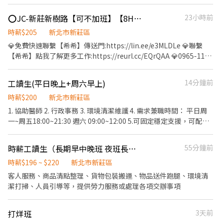
包裝作業 _ 🕒 上班時間 08:00～17:00 時薪205 ✨麻煩幫點選加入官
方帳號 🍯https://lin.ee/WtVXeEh ✨線上詢問或點選立即應徵 ✨諮
⭕JC-新莊新樹路【可不加班】【8H週休二日】【5號領薪】【快速上工】#JC81
23小時前
詢專線:0980083989 張先生 - ❌求職免收費❌絕無詐騙┃⭕️免費諮詢
⭕️安心上工
時薪$205
新北市新莊區
💎免費快速聯繫【希希】傳送門:https://lin.ee/e3MLDLe 💎聯繫
【希希】點我了解更多工作:https://reurl.cc/EQrQAA 💎0965-111-
880 (希希) 💎請加ID:@599klzac 免費傳訊洽詢 💎可直接主動投遞應
徵主動跟你聯系 ✨新莊限量周休二日✨ ✨工作地點：新莊新樹路 (近
工讀生(平日晚上+周六早上)
14分鐘前
輔大捷運4分、新莊好市多4分) ✨工作時間：日班08:00~17:00 ✨休
假制度：週休二日(六日) ✨工作內容：金屬相關製造、簡單擦拭、
時薪$200
新北市新莊區
包裝、上下料 ✨薪資結構：時薪 205/H 薪約$36,000(含津貼) ✨用餐
1. 協助醫師 2. 行政事務 3. 環境清潔維護 4. 需求兼職時間： 平日周
規定：可代訂便當(月結) ✨休息時間：上午下固定間休、中午60分
一~周五18:00~21:30 週六 09:00~12:00 5.可固定穩定支援，可配合
⏩可週領5000元、急需不用擔心 ⏩免穿無塵衣不用怕穿脫 ⏩履歷書
診數多者優先錄取 (週六早上無法配合者請勿投遞) 6. 細心、認真負
審 、錄取快速上工 ⭕享有勞、健保、團保勞退6％ ⭕有實體門市、
責者優先錄取。
時薪工讀生（長期早中晚班 夜班長期）
55分鐘前
非詐騙請安心求職 ❌免費報名不收取任何費用請放心
時薪$196 ~ $220
新北市新莊區
客人服務、商品清點整理、貨物包裝搬運、物品送件跑腿、環境清
潔打掃、人員引導等，提供勞力服務或處理各項交辦事項
打烊班
3天前