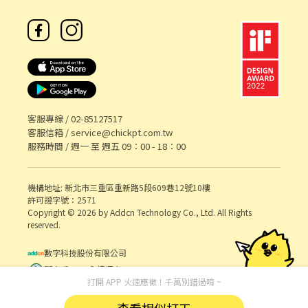
樓 新莊昌平 - 智取店 新北市新莊區榮華路一段115號1樓 新莊化成 -
智取店 新北市新莊區化成路146號1樓 新莊思源 - 智取店 新北市新
莊區思源路332巷30號1樓 新莊福壽 - 智取店 新北市新莊區福壽街
173號1樓 新莊頭前 - 智取店 新北市新莊區化成路652號1樓 新莊五
權 - 智取店 新北市新莊區五權一路114號1樓 新莊福前 - 智取店 新北
市新莊區福前街261號1樓 新莊幸福 - 智取店 新北市新莊區幸福路27
號1樓 --------------------------------------------------------------
--- Ｃ新莊體育 - 智取店 多店區域 新莊體育 - 智取店 新北市新莊區
客服專線 /
02-85127517
公園路95號1樓 新莊豐年 - 智取店 新北市新莊區豐年街84號1、2樓
客服信箱 /
service@chickpt.com.tw
新莊建中 - 智取店 新北市新莊區建中街104號1樓 新莊瓊林 - 智取店
服務時間 / 週一 至 週五 09：00 - 18：00
新北市新莊區瓊泰路16號1樓 新莊瓊德 - 智取店 新北市新莊區瓊泰
路178號1樓 --------------------------------------------------------
--------- Ｄ 新莊中正 - 智取店 多店區域 新莊中正 - 智取店 新北市新
機構地址: 新北市三重區重新路5段609巷12號10樓
莊區中正路881-16號1樓 新莊建國 - 智取店 新北市新莊區建國一路
許可證字號：2571
86號1樓 新莊萬安 - 智取店 新北市新莊區萬安街24號1樓 新莊四維 -
Copyright © 2026 by Addcn Technology Co., Ltd. All Rights
智取店 新北市新莊區四維路21號1樓 新莊西盛 - 智取店 新北市新莊
reserved.
區西盛街441號1樓 新莊輔大 - 智取店 新北市新莊區中正路516之32
號1樓 新莊八德 - 智取店 新北市新莊區八德街81號1樓 新莊民有 - 智
數字科技股份有限公司
取店 新北市新莊區西盛街158巷5號1樓 新莊天祥 - 智取店 新北市新
鄧白氏 ESG 永續標章
莊區新北大道七段235號1樓 新莊民安東 - 智取店 新北市新莊區民安
打開 APP 火速應徵！千萬別錯過唷 ~
東路127號1樓 新莊新雅 - 智取店 新北市新莊區中正路879之3號1樓
查看相似打工
新莊新建 - 智取店 新北市新莊區中正路新建巷1號1樓 新莊民安西 -