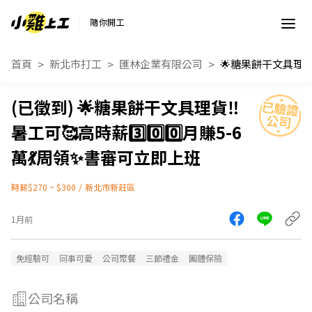
隨你開工
首頁
新北市打工
匯林企業有限公司
🌟糖果餅干文具理貨‼️
暑工可🥰高時薪3️⃣0️⃣0️⃣月賺5-6
萬💃周領✨書審可立即上班
時薪$270 ~ $300
/
新北市新莊區
1月前
免經驗可
同事可愛
公司聚餐
三節禮金
團體保險
公司名稱