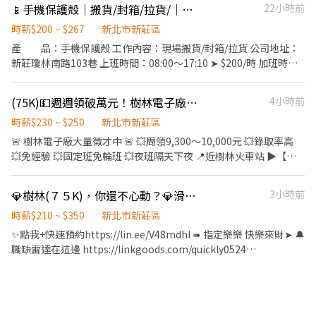
📱手機保護殼｜搬貨/封箱/拉貨/｜有冷氣、環境好
22小時前
✨用餐規定：美味團膳、便利商店選擇多 ✨休息時間：每2H休息10
訓練＋實習就有薪✨ 📍眾多工作地點自選工作區域： 北北基: 新店｜
分，中午休息1H，加班休息10分 ✨隔天下夜 ⭕享有勞、健保、團
新莊｜三重｜蘆洲｜三峽｜樹林｜鶯歌｜龜山｜八里｜淡水｜林口
時薪$200 ~ $267
新北市新莊區
保勞退6％ ⭕有實體門市、非詐騙請安心求職 ❌免費報名不收取任
桃園.新竹:｜桃園｜中壢｜平鎮｜新竹市 ｜新竹東區 ----------------
產 品：手機保護殼 工作內容：現場搬貨/封箱/拉貨 公司地址：
何費用請放心 ▼▼▼【聯繫方式】▼▼▼ ☎電話 0965-236880 妍
--------------------------------------------------- 🕐【工作時間】
新莊瓊林南路103巷 上班時間：08:00～17:10 ➤ $200/時 加班時
妍🎀 快速連結⭐https://lin.ee/6clCJUF
✨有人店: 輪班8H - 早班11:00~19:30、晚班14:15~22:45 (需輪班) 早
間：17:30～19:30 ➤ $267/時 休息時間：午休1小時 間休10分
班時薪 - 11:00~15:00、11:00~17:30 晚班時薪 - 18:45~22:45、
供 餐：自理 休假方式：週休六日、見紅休 預支方式：可申請日
(75K)💵週週領破萬元！樹林電子廠2️⃣5️⃣0️⃣/H，快速上工賺高薪！
4小時前
16:15~22:45 午班時薪 - 15:00~19:00 🏪智取店:(工作時段不同) : 早
領、週領 應徵方式：按立即應徵，加xingfu558
班時薪 - 07:00~12:00、07:30~12:30、08:00~13:00、08:30~13:30
時薪$230 ~ $250
新北市新莊區
午班時薪 - 15:00~19:00 晚班時薪 - 17:30~21:30、18:00~22:00、
🚨 樹林電子廠大量徵才中 🚨 💥周領9,300～10,000元 💥錄取率高
18:30~22:30、18:30~23:30 全班時薪(雙頭班) -
💥免經驗 💥固定班免輪班 💥夜班隔天下夜 📍近樹林火車站 ▶️【日
07:00~13:30+17:30~00:00 (上班約6~8小時) 夜班時薪 -
班】：07:50-17:10 🌞日班230/H 💰最高65,600元 ▶️【夜班】：
23:30~03:30 (上班約2~4小時) *臨時寄件店 新莊安國 - 智取店 早
19:50-05:10 🌚夜班250/H 💰最高75,900元 📦工作內容 ✔️機台操作
1300-1700 或/ 午1630-2030 ⚠️每週需自劃4天~約排班2-4天（含
💎樹林(７５K)，你還不心動？💎滑軌強檔高薪職缺💎便服上工💎免無塵衣💎週休二日💎
3小時前
✔️測試組裝 ✔️產品檢驗 ❤️冷氣房 ❤️團膳 ❤️完整教育訓練 ❤️勞健
六或日可配合1天） ➡️工作內容：【提供完整線上教育訓練及店面
保、團保、勞退6% ❤️三節禮金／禮品 👩‍💼 招募專員｜薇薇 💚 官方
時薪$210 ~ $350
新北市新莊區
實習】 ✈ 工作內容 : 包裹收寄、搬運、盤點、理貨 / 商品銷售、門市
洽詢 ID：@346UNYTW 💎傳送門：https://lin.ee/Hdp4m9Z
✨點我+快速預約https://lin.ee/V48mdhI ➠ 指定樂樂 快樂來財➤ 🔔
營運、環境整潔維護 / 上架排面貨款代收結帳 / 工作附近鄰店門市支
職缺雷達在這邊 https://linkgoods.com/quickly0524
援 ✈ 實習完畢後獨立當班 ✨【薪資待遇】： ✨輪班8H：$30,000 起
━━━━━【安心求職 ♥ 免服務費】━━━━━ 🔔請洽專線
⚡有人店兼職：$196 + 區域津貼$10 ⚡智取店時薪兼職：$204/H(含8
☎️0965-083880 樂樂 ✉️ ID:@588wdhkl 一定要加@】 ☑️手機號碼
交通津貼) +智取區域津貼10圓 （晚班另加晚班津貼+20 夜班另+40
搜尋可直接加好友 ➖➖➖➖➖➖➖➖➖➖➖➖➖➖➖ 【上市上櫃公司】✨
） 💡實習皆有薪！ ✨➡️休假福利：輪班月排休8-10天依紅字 / PT依
技術型強檔高薪職缺 ✨抽屜/櫃版滑軌✨夾娃娃機的機械手臂 ❤️簡單
門市排班 ✨✨✨【獨-家-福-利】✨✨✨ ✈ 完整線上及門市實習教育