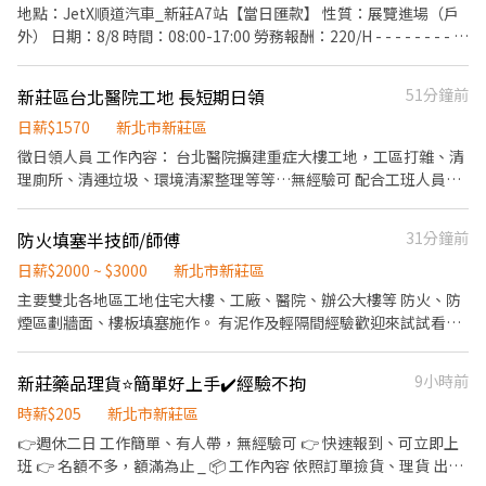
➜加班最高【$75,900】 (夜班隔天直接下夜)
(分成4份每季發放一份) 《休假制度》 做二休二 固定日/夜班 (月休
地點：JetX順道汽車_新莊A7站【當日匯款】 性質：展覽進場（戶
─────────────────── ⭕享勞保/健保/團保/勞
15-16天) 【上班地點】 桃園市龜山區華亞五路2號 📩 【火速卡位應
外） 日期：8/8 時間：08:00-17:00 勞務報酬：220/H - - - - - - - - -
退6% ⭕環境乾淨明亮 ⭕專員親自詳細解說工作內容
徵流程】 ➊ 點擊填寫廠商制式履歷（1分鐘完成，快速安排送
- ✅協助確認好可參與的日期、時間，可以參與配合夥伴再報名，謝
審）： 👉https://reurl.cc/R2p0LG 🔒 【隱私防線】個資僅供廠商審
謝。 【工作服裝】：布鞋、工作手套。 📌 工作時間依照現場狀況調
新莊區台北醫院工地 長短期日領
51分鐘前
核，敏感欄位（身分證/詳細地址）錄取前皆可先不填！ ➋加入留
整，可能提早或延後結束，須可配合現場異動，依照實際時間計薪
言： 👉https://lin.ee/OBnhVN5 私訊留下 ⌜姓名+電話 +應徵半導
（勞務報酬220/hr，用餐休息1小時不計薪/供餐） ⚠️本次工作仍須
日薪$1570
新北市新莊區
體大廠」💥
視業主最終需求及現場狀況調整，如因業主取消、天候、不可歸責
徵日領人員 工作內容： 台北醫院擴建重症大樓工地，工區打雜、清
於本公司之因素導致班別取消，本公司保留調整或取消班別之權利
理廁所、清運垃圾、環境清潔整理等等…無經驗可 配合工班人員
8：00-17：00 午休ㄧ小時 週一～週六可彈性配合承接上工 下班馬
上領
防火填塞半技師/師傅
31分鐘前
日薪$2000 ~ $3000
新北市新莊區
主要雙北各地區工地住宅大樓、工廠、醫院、辦公大樓等 防火、防
煙區劃牆面、樓板填塞施作。 有泥作及輕隔間經驗歡迎來試試看這
相關的行業
新莊藥品理貨⭐簡單好上手✔️經驗不拘
9小時前
時薪$205
新北市新莊區
👉週休二日 工作簡單、有人帶，無經驗可 👉 快速報到、可立即上
班 👉 名額不多，額滿為止 _ 📦 工作內容 依照訂單撿貨、理貨 出貨