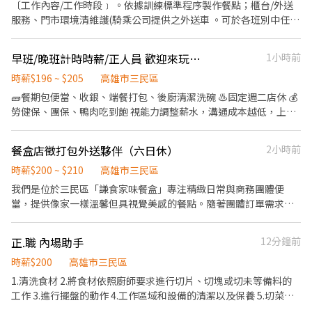
時間：14:00～15:00區間 晚班時間(依現場情況調整) 上班時間：
〔工作內容/工作時段﹞ 。依據訓練標準程序製作餐點；櫃台/外送
17:30～1900區間 下班時間：22:00～23:00區間
服務、門市環境清維護(騎乘公司提供之外送車 。可於各班別中任選
4-6小時彈性排班(班別依據面試餐廳需求為主 ﹝薪資福利﹞ ★ 基本
時薪：$196 "起" ★ 津貼福利 ◆ 值班津貼：每小時20元(晉升組長
早班/晚班計時時薪/正人員 歡迎來玩水！
1小時前
後 ◆ 早、晚班津貼：23:00-07:00（每小時享有50-80元津貼 ◆ 健
檢：任職滿一年起，公司提供年度健檢照顧你的健康 ◆ 保險：除
時薪$196 ~ $205
高雄市三民區
勞、健、勞退外，公司更為你投保團保維護你的安全 ◆ 員工用餐折
🧱餐期包便當、收銀、端餐打包、後廚清潔洗碗 ♨️固定週二店休 💰
扣：兼職夥伴當日任職滿4小時，即享有85折員購折扣；組長當日任
勞健保、團保、鴨肉吃到飽 視能力調整薪水，溝通成本越低，上手
職每四小時享有乙餐員餐 ◆ 生日/節慶禮卷： 你生日我慶祝，生日
越快，調整越快 只想來洗碗的人就別來了 什麼都要學
當月我們提供你品牌禮卷 讓生日更有溫度 你過節我共歡，重要節慶
餐盒店徵打包外送夥伴（六日休）
2小時前
我們提供你福利禮券 好好與家人歡慶 你旅遊我贊助，每年職福會提
供你旅遊津貼 好好享受幸福人生 ◎ 詳細工作時間於面試時告知
時薪$200 ~ $210
高雄市三民區
我們是位於三民區「謙食家味餐盒」專注精緻日常與商務團體便
當，提供像家一樣溫馨但具視覺美感的餐點。隨著團體訂單需求持
續擴大，目前正在尋找一位細心、守時、具備良好服務態度的夥伴
加入我們✌️ ［工作內容］ 1.依訂單需求協助餐點盛裝、點收數量與
正.職 內場助手
12分鐘前
包裝（需注重衛生與視覺呈現）。 2.騎乘機車將餐點安全、準時送
達指定地點（需具備機車駕照）。 3.打包區域的清潔與整理。 4.離
時薪$200
高雄市三民區
峰空閒時間協助基礎食材分裝、備料作業。 ［徵求條件］ 1.需具備
1.清洗食材 2.將食材依照廚師要求進行切片、切塊或切未等備料的
重型機車駕照及自備機車（有基本載貨空間）。 2.細心有條理、時
工作 3.進行擺盤的動作 4.工作區域和設備的清潔以及保養 5.切菜及
間觀念極佳、具備基本禮貌與服務熱忱。 3.有餐飲包裝、外送或在
洗菜 6.餐具的保養洗餐具 7.清理以及保養設備 8.根據顧客的點單進