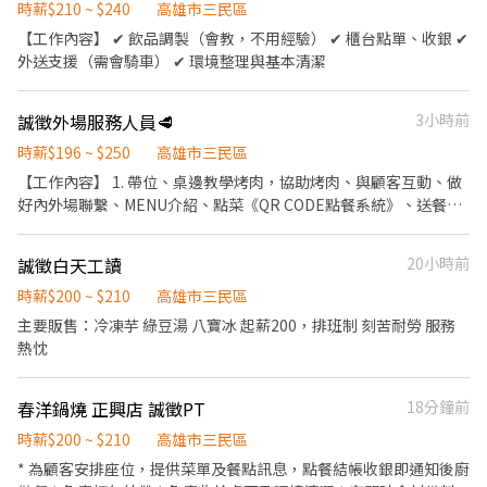
齊的品項進行追菜或加點。 4.顧客用餐滿意度調查。 5.進行桌邊服
時薪$210 ~ $240
高雄市三民區
務，送餐、收桌、擺桌、環境清潔 6.菜口整理 東坡團隊必具備的態
【工作內容】 ✔ 飲品調製（會教，不用經驗） ✔ 櫃台點單、收銀 ✔
度 「為自己負責，替別人著想」 與內外場互相配合 培養團隊默契無
外送支援（需會騎車） ✔ 環境整理與基本清潔
不良嗜好、配合度高者優先錄用
誠徵外場服務人員🥩
3小時前
時薪$196 ~ $250
高雄市三民區
【工作內容】 1. 帶位、桌邊教學烤肉，協助烤肉、與顧客互動、做
好內外場聯繫、MENU介紹、點菜《QR CODE點餐系統》、送餐、
結帳。 2. 加炭火、補炭火、換烤網、桌邊相關服務。 3. 桌面設置、
桌面清潔、店鋪環境清潔。 4. 安排桌位、安排工作項目、顧客服務
誠徵白天工讀
20小時前
品質維護。 5. 外場相關備貨的維持。 6. 每週排班制，彈性排班無限
制。 午班時間(依現場情況調整) 上班時間：11:30～12:30區間 下班
時薪$200 ~ $210
高雄市三民區
時間：14:00～15:00區間 晚班時間(依現場情況調整) 上班時間：
主要販售：冷凍芋 綠豆湯 八寶冰 起薪200，排班制 刻苦耐勞 服務
17:30～1900區間 下班時間：22:00～23:00區間
熱忱
春洋鍋燒 正興店 誠徵PT
18分鐘前
時薪$200 ~ $210
高雄市三民區
* 為顧客安排座位，提供菜單及餐點訊息，點餐結帳收銀即通知後廚