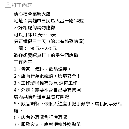
打工內容
清心福全高應大店
地址：高雄市三民區大昌一路14號
不好相處的請勿應徵
可以月休10天～15天
只可排假日二天（除非有特殊情況）
工讀：196元～230元
歡迎想要認真打工的學生們應徵
工作內容
1、煮茶、備料、飲品調製。
2、店內皆為電磁爐，環境安全！
3、工作環境備有冷氣 涼爽工作
4、外送：需要本身自己要有駕照
店內具備外送車且皆有團險。
5、飲品調製。依個人進度手把手教學，店長同事好相
處。
6、店內外清潔例行性清潔。
7、服務客人，應對吧檯外送點單。