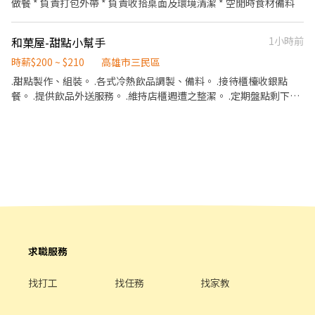
做餐 * 負責打包外帶 * 負責收拾桌面及環境清潔 * 空閒時食材備料
和菓屋-甜點小幫手
1小時前
時薪$200 ~ $210
高雄市三民區
.甜點製作、組裝。 .各式冷熱飲品調製、備料。 .接待櫃檯收銀點
餐。 .提供飲品外送服務。 .維持店櫃週遭之整潔。 .定期盤點剩下的
物料。 .樂觀開朗 .需長期，不徵寒暑期打工。 #工作時段可調整 面
試地點：左營區富民路151號或另約辦公室 工作地點： 左營區富民
路151號（缺2） 三民區吉林街 99號（缺2） 三民區鼎中路268號
（缺1）
求職服務
找打工
找任務
找家教