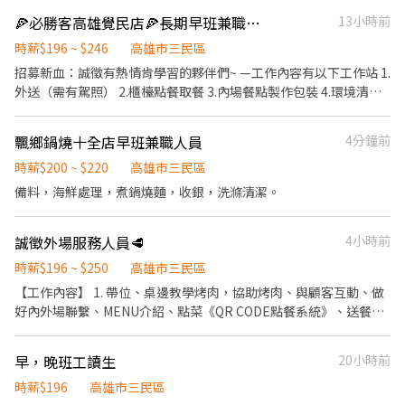
當月我們提供你品牌禮卷 讓生日更有溫度 你過節我共歡，重要節慶
疑問，並給予餐點上的建議。 ．後續將顧客點餐訊息通知廚房做
🍕必勝客高雄覺民店🍕長期早班兼職人員$196-$246，另享外送獎金💰
13小時前
我們提供你福利禮券 好好與家人歡慶 你旅遊我贊助，每年職福會提
餐，或可進行簡易餐飲之料理，如：烤土司或調配飲料等。 ．於顧
供你旅遊津貼 好好享受幸福人生 ◎ 詳細工作時間於面試時告知
客用餐完畢後，負責收拾碗盤與清理環境。 ．並負責結帳、收銀等
時薪$196 ~ $246
高雄市三民區
工作。 餐飲內場： ．擔任廚師的助手，處理烹飪前與烹飪中之準備
招募新血：誠徵有熱情肯學習的夥伴們~ —工作內容有以下工作站 1.
工作與其他餐廳相關事務。 ．負責洗、剝、削、切各種食材。 ．負
外送（需有駕照） 2.櫃檯點餐取餐 3.內場餐點製作包裝 4.環境清
責清理工作環境、設備和餐具。 ．準備不同餐點所需要的食材。 ．
潔、協助理貨 5.麵糰製作 會視上班時段安排學習 —相關福利 1.公司
協助測量食材的容量與重量。 ．負責擺盤、打包外帶服務。
提供勞健保、團保、三節禮券、生日禮物等福利 2.外送享一趟10/14
飄鄉鍋燒十全店早班兼職人員
4分鐘前
元津貼補助 3.就職滿一年，既可享有年假代金 4.一切遵守勞工安全
規範 5.公開升遷管道，表現良好可以提供升遷 #餐飲業是個體力
時薪$200 ~ $220
高雄市三民區
活，請做好心理準備😆 #給班時間彈性，上3-8小時皆可（門市會依
備料，海鮮處理，煮鍋燒麵，收銀，洗滌清潔。
業績需求與學習表現排班），一個禮拜最少要給2-3天 #適合學生賺
零花錢或需兼職工作者 #需長期（至少1年起），且國定連假，或重
誠徵外場服務人員🥩
4小時前
大節日（母親節跨年過年等）需配合上班 #錄取者需自費做一般+供
膳體檢(約$1000-1200) #薪資每半個月10號/25號各領一次，帳戶薪
時薪$196 ~ $250
高雄市三民區
轉，需準備國泰銀行帳戶 以上條件接受者歡迎應徵😃
【工作內容】 1. 帶位、桌邊教學烤肉，協助烤肉、與顧客互動、做
好內外場聯繫、MENU介紹、點菜《QR CODE點餐系統》、送餐、
結帳。 2. 加炭火、補炭火、換烤網、桌邊相關服務。 3. 桌面設置、
桌面清潔、店鋪環境清潔。 4. 安排桌位、安排工作項目、顧客服務
早，晚班工讀生
20小時前
品質維護。 5. 外場相關備貨的維持。 6. 每週排班制，彈性排班無限
制。 午班時間(依現場情況調整) 上班時間：11:30～12:30區間 下班
時薪$196
高雄市三民區