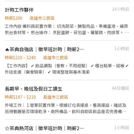
地路況熟悉者優先考慮！ ［福利］ 1.固定六日休息、週一至週五每
行烹調 9.將食材清洗並做簡單的處理備用 10.依據餐單準備相關的食
計時工作夥伴
14小時前
天都能上到班。 2.依工作能力調整時薪、業績獎金、年終分紅、尾
材 薪資：32000～38000
牙。 3.提供員工餐。
時薪$200
高雄市三民區
工作內容 備料與前置作業： 切洗蔬菜、醃製肉品、準備蛋液、補齊
煎台食材等。 煎台操作： 烹飪蛋餅、荷包蛋、蘿蔔糕、肉排等。 出
餐製作： 製作漢堡、吐司、三明治、鐵板麵等品項。 廚房清潔： 維
護煎台、設備清潔，清掃廚房環境。 點餐與收銀： 櫃檯接單、處理
🔥茶典自強店｜徵早班計時｜時薪210元起
1小時前
客製化需求、結帳與點交餐點。 送餐與服務： 將餐點送至座位，協
助顧客需求。 收桌與清潔： 用餐完畢後收拾碗盤、擦拭桌椅、打掃
時薪$210 ~ $240
高雄市三民區
地面環境。 飲料製作： 調配咖啡、奶茶等各式飲料。 工作特性與挑
【工作內容】 ✔ 飲品調製（會教，不用經驗） ✔ 櫃台點單、結帳 ✔
戰 高強度效率： 早晨尖峰時段客人多、動作需極快，應對壓力需
外送支援（需會騎車） ✔ 環境整理與基本清潔
高。 早起與體力： 凌晨或清晨開門營業，且需久站。 記憶力要求：
需記住客製化訂單，準確出餐。 衛生與服務： 嚴格遵循食品安全規
長期早、晚班及假日工讀生
44分鐘前
範，並保持友善的服務態度
時薪$197 ~ $210
高雄市三民區
外場工作： 1.營業前置作業，根據訂位表擺桌，餐具擺設，確認及
巡視餐廳是否環境乾淨，廁所備品、飲料自助區飲品是否完善備妥
2.客人準備進場時於接待區將顧客帶位入座並招呼顧客介紹餐點，
使用平板點餐，客人問題處 理 3.用餐尖峰時間隨時注意客人桌上是
☆茶典熱河店｜徵早班計時｜時薪210元起
1小時前
否有菜，若桌子太空需立即上前關心並詢問客人是否有漏菜或未上