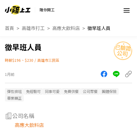
隨你開工
首頁
高雄市打工
高應大飲料店
徵早班人員
徵早班人員
時薪$196 ~ $230
/
高雄市三民區
1月前
彈性排班
免經驗可
同事可愛
免費供餐
公司聚餐
團體保險
畢業轉正
公司名稱
高應大飲料店