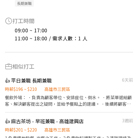
長期兼職
打工時間
09:00 ~ 17:00

11:00 ~ 18:00 / 需求人數：1 人
相似打工
👍 平日兼職 長期兼職
6天前
時薪$196 ~ $210
高雄市三民區
餐飲外場： ．負責為顧客帶位、安排座位、倒水。 ．將菜單遞給顧
客、解決顧客提出之疑問，並給予餐點上的建議。 ．後續將顧客點
餐訊息通知廚房做餐，或可進行簡易餐飲之料理，如：烤土司或調
配飲料等。 ．於顧客用餐完畢後，負責收拾碗盤與清理環境。 ．並
👍 麻古茶坊 - 早班兼職 - 高雄建興店
3週前
負責結帳、收銀等工作。 餐飲內場： ．擔任廚師的助手，處理烹飪
前與烹飪中之準備工作與其他餐廳相關事務。 ．負責洗、剝、削、
時薪$201 ~ $220
高雄市三民區
切各種食材。 ．負責清理工作環境、設備和餐具。 ．準備不同餐點