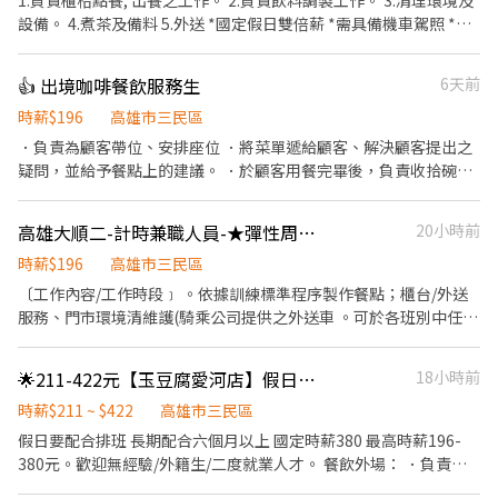
1.負責櫃枱點餐, 出餐之工作。 2.負責飲料調製工作。 3.清理環境及
所需要的食材。 ．協助測量食材的容量與重量。 ．負責擺盤、打包
設備。 4.煮茶及備料 5.外送 *國定假日雙倍薪 *需具備機車駕照 *平
外帶服務。
均每日排班6- 8小時 *排班制:09:00-17:00 *月休:8-10天
👍 出境咖啡餐飲服務生
6天前
時薪$196
高雄市三民區
．負責為顧客帶位、安排座位 ．將菜單遞給顧客、解決顧客提出之
疑問，並給予餐點上的建議。 ．於顧客用餐完畢後，負責收拾碗盤
與清理環境。 ．並負責結帳、收銀等工作。 ．負責清理工作環境、
設備和餐具。 ．準備不同餐點所需要的食材。 ．協助測量食材的容
高雄大順二-計時兼職人員-★彈性周排班★
20小時前
量與重量。 ．負責擺盤、打包外帶服務。
時薪$196
高雄市三民區
〔工作內容/工作時段﹞ 。依據訓練標準程序製作餐點；櫃台/外送
服務、門市環境清維護(騎乘公司提供之外送車 。可於各班別中任選
4-6小時彈性排班(班別依據面試餐廳需求為主 ﹝薪資福利﹞ ★ 基本
時薪：$196 "起" ★ 津貼福利 ◆ 值班津貼：每小時20元(晉升組長
🌟211-422元【玉豆腐愛河店】假日兼職
18小時前
後 ◆ 早、晚班津貼：23:00-07:00（每小時享有50-80元津貼 ◆ 健
檢：任職滿一年起，公司提供年度健檢照顧你的健康 ◆ 保險：除
時薪$211 ~ $422
高雄市三民區
勞、健、勞退外，公司更為你投保團保維護你的安全 ◆ 員工用餐折
假日要配合排班 長期配合六個月以上 國定時薪380 最高時薪196-
扣：兼職夥伴當日任職滿4小時，即享有85折員購折扣；組長當日任
380元。歡迎無經驗/外籍生/二度就業人才。 餐飲外場： ．負責為
職每四小時享有乙餐員餐 ◆ 生日/節慶禮卷： 你生日我慶祝，生日
顧客帶位、安排座位、倒水。 ．將菜單遞給顧客、解決顧客提出之